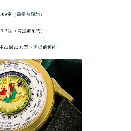
楼1224室（需提前预约）
大厦B座12楼03室（需提前预约）
009室（需提前预约）
心写字楼A座7楼709室（需提前预约）
2层04室（需提前预约）
03-5室（需提前预约）
心A座907室（需提前预约）
A座(旺进大厦)18层09室（需提前预约）
22层2209室（需提前预约）
国际金融中心14楼14D（需提前预约）
广场写字楼10层06室（需提前预约）
心写字楼B座13层07室（需提前预约）
安国际中心E座6楼10室（需提前预约）
B座17层1707室（需提前预约）
写字楼A座10层1002室（需提前预约）
心东1幢20楼2002室（需提前预约）
街70号华润万象城写字楼（鄂尔多斯大厦）23层2326室（需
州中心写字楼21层2102室（需提前预约）
国际金融中心写字楼20层01室（需提前预约）