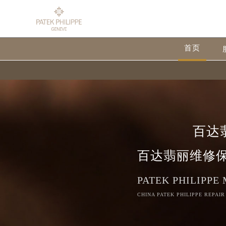
首页
百达
百达翡丽维修
PATEK PHILIPPE
CHINA PATEK PHILIPPE REPAIR