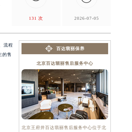
盖
131 次
2026-07-05
、流程
百达翡丽保养
主的售
北京百达翡丽售后服务中心
上
北京王府井百达翡丽售后服务中心位于北
上海百达翡