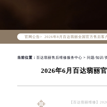
2026年8月百达翡丽中国区售后服
2026年8月百达翡丽全国官方售后客户服
官网公告>
百达翡丽官方全国统一服务热线400-
2026年8月百达翡丽售后服务中心最
北京市朝阳区建国门外大街甲6号华熙
北京市东城区东长安街1号东方广场写
当前位置：
百达翡丽售后维修服务中心
>
问题/知识/
天津市和平区赤峰道136号天津国际金
2026年6月百达翡
上海市徐汇区虹桥路3号港汇中心写字楼
上海市黄浦区南京东路299号宏伊国
南京市秦淮区中山南路1号（新街口）
常州市新北区龙锦路1590号现代传媒
徐州市鼓楼区淮海东路29号苏宁广场I
【百达翡丽维修】20
扬州市邗江区国展路29号星耀天地写字