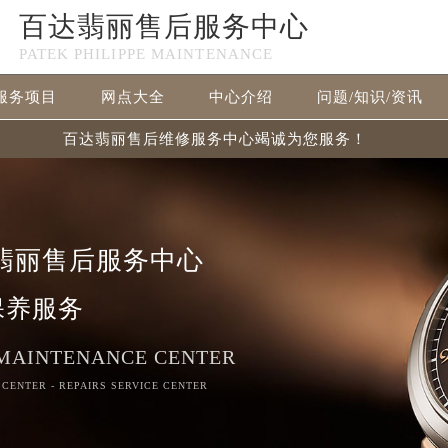
百达翡丽售后服务中心
PATEK PHILIPPE MAINTENANCE
服务项目
网点大全
中心介绍
问题/知识/资讯
百达翡丽售后维修服务中心竭诚为您服务！
翡丽售后服务中心
保养服务
 MAINTENANCE CENTER
 CENTER - REPAIRS SERVICE CENTER