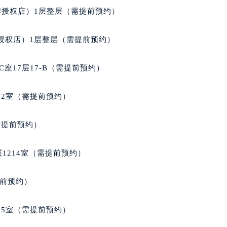
得利名表维修授权店1楼百达翡丽售后服务中心（需提前预约）
牌授权店）1层整层（需提前预约）
得利名表维修授权店1楼百达翡丽售后服务中心（需提前预约）
国际中心D座11层1102室百达翡丽售后服务中心（北京总部）
授权店）1层整层（需提前预约）
广场W3座6层602室百达翡丽售后服务中心（需提前预约）
先天下百达翡丽售后服务中心（需提前预约）
座17层17-B（需提前预约）
特大街百达翡丽售后服务中心（需提前预约）
街百达翡丽售后服务中心（需提前预约）
02室（需提前预约）
3号王府井百货名表维修百达翡丽售后服务中心（需提前预约）
达翡丽售后服务中心（需提前预约）
需提前预约）
霍洛街百达翡丽售后服务中心（需提前预约）
央街百达翡丽售后服务中心（需提前预约）
1214室（需提前预约）
街百达翡丽售后服务中心（需提前预约）
路百达翡丽售后服务中心（需提前预约）
提前预约）
大街百达翡丽售后服务中心（需提前预约）
市光明街与额尔敦路交叉口百达翡丽售后服务中心（需提前预约
05室（需提前预约）
安大街百达翡丽售后服务中心（需提前预约）