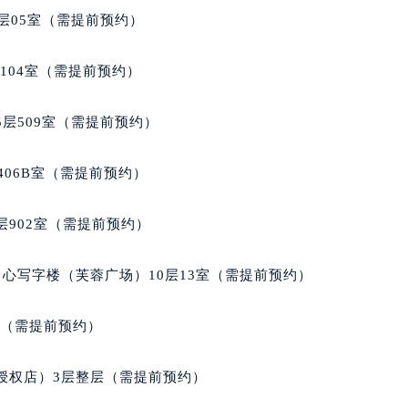
经街交汇处百达翡丽售后服务中心（需提前预约）
层05室（需提前预约）
丽售后服务中心（需提前预约）
百达翡丽售后服务中心（需提前预约）
104室（需提前预约）
售后服务中心（需提前预约）
售后服务中心（需提前预约）
层509室（需提前预约）
售后服务中心（需提前预约）
售后服务中心（需提前预约）
406B室（需提前预约）
售后服务中心（需提前预约）
售后服务中心（需提前预约）
902室（需提前预约）
丽售后服务中心（需提前预约）
丽售后服务中心（需提前预约）
心写字楼（芙蓉广场）10层13室（需提前预约）
丽售后服务中心（需提前预约）
丽售后服务中心（需提前预约）
室（需提前预约）
翡丽售后服务中心（需提前预约）
售后服务中心（需提前预约）
授权店）3层整层（需提前预约）
街交叉口百达翡丽售后服务中心（需提前预约）