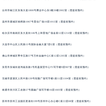
辽宁省铁岭市银州区南马路百达翡丽售后服务中心（需提前预约）
台州市椒江区东海大道1800号腾达中心东1幢20楼2002室（需提前预约）
辽宁省营口市站前区市府路与渤海大街交叉口百达翡丽售后服务中心（需提前预约）
辽宁省沈阳市沈河区中街路137号亨得利名表维修授权店1楼百达翡丽售后服务中心（需提前预约）
温州市鹿城区锦绣路1067号置信广场10层1015室（需提前预约）
辽宁省沈阳市沈河区中街路83号亨得利名表维修授权店1楼百达翡丽售后服务中心（需提前预约）
北京市朝阳区建国门外大街甲6号华熙国际中心D座11层1102室百达翡丽售后服务中心（北京总部）（需提前预约）
哈尔滨市南岗区东大直街146号上和置地广场金座12层1214室（需提前预约）
北京市东城区东长安街1号王府井东方广场W3座6层602室百达翡丽售后服务中心（需提前预约）
河北省保定市竞秀区朝阳北大街北国先天下百达翡丽售后服务中心（需提前预约）
大连市中山区人民路15号国际金融大厦7层G室（需提前预约）
内蒙古自治区阿拉善盟市左旗土尔扈特大街百达翡丽售后服务中心（需提前预约）
佛山市禅城区季华五路57号万科金融中心C座12层1205室（需提前预约）
内蒙古自治区巴彦淖尔市临河区新华街百达翡丽售后服务中心（需提前预约）
内蒙古自治区包头市青山区幸福路甲3号王府井百货名表维修百达翡丽售后服务中心（需提前预约）
东莞市东城街道鸿福东路1号民盈国贸中心T1写字楼9层907室（需提前预约）
内蒙古自治区赤峰市红山区哈达街百达翡丽售后服务中心（需提前预约）
内蒙古自治区鄂尔多斯市东胜区伊金霍洛街百达翡丽售后服务中心（需提前预约）
无锡市梁溪区人民中路139号恒隆广场写字楼1座11层1104室（需提前预约）
内蒙古自治区呼伦贝尔市海拉尔区中央街百达翡丽售后服务中心（需提前预约）
南通市崇川区工农路57号圆融广场写字楼16层1603室（需提前预约）
内蒙古自治区通辽市科尔沁区明仁大街百达翡丽售后服务中心（需提前预约）
内蒙古自治区乌海市海勃湾区人民南路百达翡丽售后服务中心（需提前预约）
苏州市苏州工业园区星港街199号苏州中心办公楼C座22层08室（需提前预约）
内蒙古自治区乌兰察布市集宁区恩和大街百达翡丽售后服务中心（需提前预约）