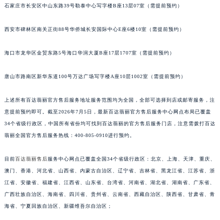
石家庄市长安区中山东路39号勒泰中心写字楼B座13层07室（需提前预约）
安徽省亳州市谯城区魏武大道百达翡丽售后服务中心（需提前预约）
安徽省池州市贵池区长江路百达翡丽售后服务中心（需提前预约）
西安市碑林区南关正街88号华侨城长安国际中心E座6楼10室（需提前预约）
安徽省滁州市琅琊区南谯北路百达翡丽售后服务中心（需提前预约）
安徽省阜阳市颍州区颍州北路百达翡丽售后服务中心（需提前预约）
海口市龙华区金贸东路5号海口华润大厦B座17层1707室（需提前预约）
安徽省淮北市相山区淮海路百达翡丽售后服务中心（需提前预约）
唐山市路南区新华东道100号万达广场写字楼A座10层1002室（需提前预约）
安徽省淮南市田家庵区国庆中路百达翡丽售后服务中心（需提前预约）
安徽省黄山市屯溪区黄山西路百达翡丽售后服务中心（需提前预约）
上述所有百达翡丽官方售后服务地址服务范围均为全国，全部可选择到店或邮寄服务，注
安徽省六安市金安区解放中路百达翡丽售后服务中心（需提前预约）
意提前预约即可。截至2026年7月5日，最新百达翡丽官方售后服务中心网点布局已覆盖
安徽省马鞍山市雨山区湖南西路百达翡丽售后服务中心（需提前预约）
34个省级行政区，中国所有省份均可找到百达翡丽的官方售后服务门店，注意需拨打百达
安徽省宿州市埇桥区人民中路百达翡丽售后服务中心（需提前预约）
翡丽全国官方售后服务热线：400-805-0910进行预约。
安徽省铜陵市铜官区石城大道百达翡丽售后服务中心（需提前预约）
目前
百达翡丽售后
服务中心网点已覆盖全国34个省级行政区：北京、上海、天津、重庆、
安徽省芜湖市镜湖区中山路步行街百达翡丽售后服务中心（需提前预约）
澳门、香港、河北省、山西省、内蒙古自治区、辽宁省、吉林省、黑龙江省、江苏省、浙
安徽省宣城市宣州区叠嶂西路百达翡丽售后服务中心（需提前预约）
江省、安徽省、福建省、江西省、山东省、台湾省、河南省、湖北省、湖南省、广东省、
福建省龙岩市新罗区九一南路百达翡丽售后服务中心（需提前预约）
广西壮族自治区、海南省、四川省、贵州省、云南省、西藏自治区、陕西省、甘肃省、青
福建省南平市建阳区人民西路百达翡丽售后服务中心（需提前预约）
海省、宁夏回族自治区、新疆维吾尔自治区；
福建省宁德市蕉城区天湖东路百达翡丽售后服务中心（需提前预约）