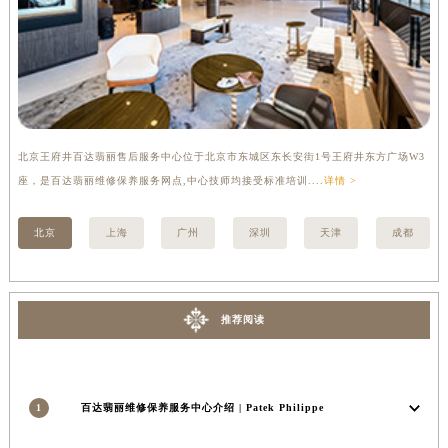
河南省信阳市浉河区东方红大道百达翡丽售后服务中心（需提前预约）
河南省许昌市魏都区建安大道与八龙路交叉口百达翡丽售后服务中心（需提前预约）
河南省郑州市二七区民主路10号华润大厦29层2905室百达翡丽售后服务中心（需提前预约）
河南省周口市川汇区七一路百达翡丽售后服务中心（需提前预约）
河南省驻马店市驿城区乐山大道与置地大道交叉口百达翡丽售后服务中心（需提前预约）
北京王府井百达翡丽售后服务中心位于北京市东城区东长安街1号王府井东方广场W3
上
湖北省鄂州市鄂城区文星大道百达翡丽售后服务中心（需提前预约）
座，是百达翡丽维修保养服务网点,中心技师均接受标准培训....
详情 >
修
湖北省黄冈市黄州区赤壁大道百达翡丽售后服务中心（需提前预约）
湖北省黄石市黄石港区武汉路百达翡丽售后服务中心（需提前预约）
北京
上海
广州
深圳
天津
成都
湖北省荆门市东宝中天街步行街百达翡丽售后服务中心（需提前预约）
湖北省荆州市荆州区荆中路百达翡丽售后服务中心（需提前预约）
湖北省十堰市茅箭区人民北路百达翡丽售后服务中心（需提前预约）
推荐阅读
湖北省随州市曾都区青年路百达翡丽售后服务中心（需提前预约）
湖北省咸宁市咸安区长安大道百达翡丽售后服务中心（需提前预约）
湖北省襄阳市樊城区长虹路与人民路交叉口百达翡丽售后服务中心（需提前预约）
1
百达翡丽维修保养服务中心介绍 | Patek Philippe
湖北省孝感市孝南区复兴大道百达翡丽售后服务中心（需提前预约）
湖北省宜昌市西陵区夷陵大道与港窑路百达翡丽售后服务中心（需提前预约）