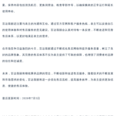
澳门特别行政区风顺堂区南湾大马路百达翡丽售后服务中心（需提前预约）
案。保养内容包括清洗机芯、更换润滑油、检查零部件等，以确保腕表的正常运行和延长
使用寿命。
澳门特别行政区花地玛堂区关闸广场百达翡丽售后服务中心（需提前预约）
澳门特别行政区花王堂区大三巴商圈百达翡丽售后服务中心（需提前预约）
百达翡丽还注重与表主的沟通和互动。通过官方官网和客户服务热线，表主可以反馈自己
澳门特别行政区嘉模堂区官也街百达翡丽售后服务中心（需提前预约）
的使用体验和对售后服务的意见建议。百达翡丽会认真对待每一条反馈，不断改进和完善
澳门省路氹城市金光大道百达翡丽售后服务中心（需提前预约）
售后体系，以更好地满足表主的需求。
澳门特别行政区望德堂区塔石广场百达翡丽售后服务中心（需提前预约）
福建省福州市鼓楼区五四路128-1号恒力城写字楼15层03室百达翡丽售后服务中心（需提前预约）
在市场竞争日益激烈的今天，百达翡丽通过不断优化售后网络和提升服务质量，树立了良
好的品牌形象。其完善的售后体系不仅为表主提供了可靠的保障，也增强了消费者对品牌
福建省厦门市思明区湖滨东路95号万象城华润大厦B座11层1104室百达翡丽售后服务中心（需提前预约）
的信任和忠诚度。
广东省潮州市潮安区新风路与潮汕路交汇处百达翡丽售后服务中心（需提前预约）
广东省广州市天河区天河路230号万菱汇国际中心A塔7层704室百达翡丽售后服务中心（需提前预约）
未来，百达翡丽将继续秉承品牌的理念，不断创新和改进售后服务。随着技术的不断发展
广东省广州市越秀区环市东路371-375号世界贸易中心大厦南塔15层1507室百达翡丽售后服务中心（需提前预约）
和市场需求的变化，百达翡丽将进一步优化售后流程，提高服务效率，为表主提供更加优
广东省河源市源城区越王大道百达翡丽售后服务中心（需提前预约）
质、便捷的售后体验。
广东省惠州市惠城区江北文昌一路7号华贸大厦1座30层3005室百达翡丽售后服务中心（需提前预约）
最后更新时间：2026年7月5日
广东省江门市蓬江区广场西路百达翡丽售后服务中心（需提前预约）
广东省揭阳市榕城进贤门步行街百达翡丽售后服务中心（需提前预约）
广东省茂名市电白区水东街道迎宾大道百达翡丽售后服务中心（需提前预约）