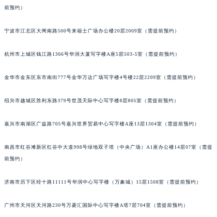
前预约）
苏州市苏州工业园区星港街199号苏州中心办公楼C座22层08室（需提前预约）
武汉市江汉区解放大道686号世界贸易大厦38层09室（需提前预约）
宁波市江北区大闸南路500号来福士广场办公楼20层2009室（需提前预约）
南宁市青秀区金湖路59号地王大厦12楼1224室（需提前预约）
合肥市蜀山区潜山路111号万象城华润大厦B座12楼03室（需提前预约）
杭州市上城区钱江路1366号华润大厦写字楼A座5层503-5室（需提前预约）
泉州市丰泽区宝洲路729号浦西万达中心写字楼A座7楼709室（需提前预约）
青岛市南区山东路6号华润大厦B座22层04室（需提前预约）
金华市金东区东市南街777号金华万达广场写字楼4号楼22层2209室（需提前预约）
烟台市芝罘区胜利路139号万达金融中心A座907室（需提前预约）
绍兴市越城区胜利东路379号世茂天际中心写字楼8层805室（需提前预约）
长春市朝阳区西安大路727号中银大厦A座(旺进大厦)18层09室（需提前预约）
贵阳市南明区都司高架桥路33号亨特国际金融中心14楼14D（需提前预约）
嘉兴市南湖区广益路705号嘉兴世界贸易中心写字楼A座13层1304室（需提前预约）
昆明市盘龙区北京路928号同德昆明广场写字楼10层06室（需提前预约）
石家庄市长安区中山东路39号勒泰中心写字楼B座13层07室（需提前预约）
南昌市红谷滩新区红谷中大道998号绿地双子塔（中央广场）A1座办公楼14层07室（需提
西安市碑林区南关正街88号华侨城长安国际中心E座6楼10室（需提前预约）
前预约）
海口市龙华区金贸东路5号海口华润大厦B座17层1707室（需提前预约）
济南市历下区经十路11111号华润中心写字楼（万象城）15层1508室（需提前预约）
唐山市路南区新华东道100号万达广场写字楼A座10层1002室（需提前预约）
台州市椒江区东海大道1800号腾达中心东1幢20楼2002室（需提前预约）
广州市天河区天河路230号万菱汇国际中心写字楼A塔7层704室（需提前预约）
内蒙古自治区呼和浩特市玉泉区大学西街70号华润万象城写字楼（鄂尔多斯大厦）23层2326室（需提前预约）