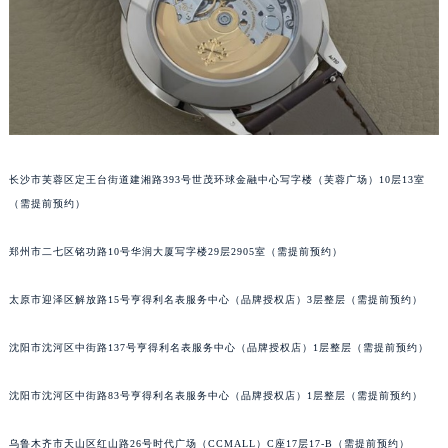
吉林省辽源市龙山区人民大街百达翡丽售后服务中心（需提前预约）
吉林省梅河口市新华街道梅河大街百达翡丽售后服务中心（需提前预约）
吉林省四平市铁东区紫气大路与南九经街交汇处百达翡丽售后服务中心（需提前预约）
吉林省松原市宁江区五环大街百达翡丽售后服务中心（需提前预约）
吉林省通化市东昌区环通乡江南大街百达翡丽售后服务中心（需提前预约）
吉林省延边市延吉市解放路百达翡丽售后服务中心（需提前预约）
长沙市芙蓉区定王台街道建湘路393号世茂环球金融中心写字楼（芙蓉广场）10层13室
辽宁省鞍山市铁东区站前街百达翡丽售后服务中心（需提前预约）
（需提前预约）
辽宁省本溪市平山区胜利路百达翡丽售后服务中心（需提前预约）
辽宁省朝阳市双塔区新华路百达翡丽售后服务中心（需提前预约）
郑州市二七区铭功路10号华润大厦写字楼29层2905室（需提前预约）
辽宁省丹东市振兴区七经街百达翡丽售后服务中心（需提前预约）
辽宁省抚顺市新抚区东一路百达翡丽售后服务中心（需提前预约）
太原市迎泽区解放路15号亨得利名表服务中心（品牌授权店）3层整层（需提前预约）
辽宁省阜新市海州区解放大街百达翡丽售后服务中心（需提前预约）
沈阳市沈河区中街路137号亨得利名表服务中心（品牌授权店）1层整层（需提前预约）
辽宁省葫芦岛市连山区中央路百达翡丽售后服务中心（需提前预约）
辽宁省锦州市古塔区中央大街百达翡丽售后服务中心（需提前预约）
沈阳市沈河区中街路83号亨得利名表服务中心（品牌授权店）1层整层（需提前预约）
辽宁省辽阳市白塔区新运大街百达翡丽售后服务中心（需提前预约）
辽宁省盘锦市兴隆台区石油大街百达翡丽售后服务中心（需提前预约）
乌鲁木齐市天山区红山路26号时代广场（CCMALL）C座17层17-B（需提前预约）