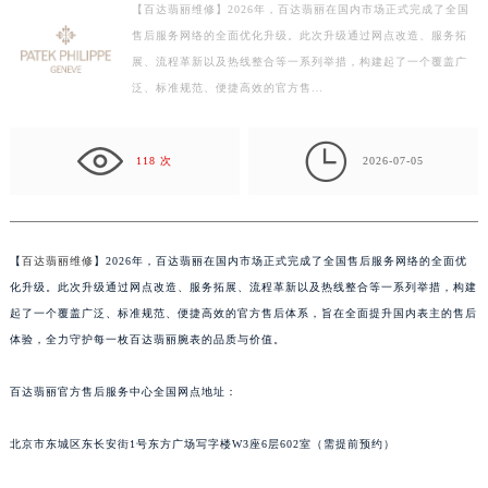
【百达翡丽维修】2026年，百达翡丽在国内市场正式完成了全国
徐州市鼓楼区淮海东路29号苏宁广场IFC国际金融中心写字楼35层3508室（需提前预约）
售后服务网络的全面优化升级。此次升级通过网点改造、服务拓
扬州市邗江区国展路29号星耀天地写字楼1号楼18层1803室（需提前预约）
展、流程革新以及热线整合等一系列举措，构建起了一个覆盖广
盐城市盐都区世纪大道5号盐城金融城写字楼1号楼16层1604室（需提前预约）
泛、标准规范、便捷高效的官方售…
泰州市海陵区永定东路399号置地商务中心东塔写字楼（华润万象城）17层1706室（需提前预约）
宁波市江北区大闸南路500号来福士广场办公楼20层2009室（需提前预约）

118 次
2026-07-05
杭州市上城区钱江路1366号华润大厦写字楼A座5层503-5室（需提前预约）
金华市金东区东市南街777号金华万达广场写字楼4号楼22层2209室（需提前预约）
绍兴市越城区胜利东路379号世茂天际中心写字楼8层805室（需提前预约）
【
百达翡丽维修
】2026年，百达翡丽在国内市场正式完成了全国售后服务网络的全面优
嘉兴市南湖区广益路705号嘉兴世界贸易中心写字楼A座13层1304室（需提前预约）
化升级。此次升级通过网点改造、服务拓展、流程革新以及热线整合等一系列举措，构建
南昌市红谷滩新区红谷中大道998号绿地双子塔（中央广场）A1座办公楼14层07室（需提前预约）
起了一个覆盖广泛、标准规范、便捷高效的官方售后体系，旨在全面提升国内表主的售后
济南市历下区经十路11111号华润中心写字楼（万象城）15层1508室（需提前预约）
体验，全力守护每一枚百达翡丽腕表的品质与价值。
广州市天河区天河路230号万菱汇国际中心写字楼A塔7层704室（需提前预约）
广州市越秀区环市东路371-375号世界贸易中心大厦南塔写字楼15层07室（需提前预约）
百达翡丽官方售后服务中心全国网点地址：
深圳市罗湖区深南东路5001号华润大厦写字楼17层1701室（需提前预约）
北京市东城区东长安街1号东方广场写字楼W3座6层602室（需提前预约）
惠州市惠城区江北文昌一路7号华贸大厦写字楼1座30层05室（需提前预约）
厦门市思明区湖滨东路95号华润大厦写字楼B座11层1104室（需提前预约）