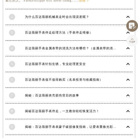
戴它的人。 PatekPhilippe will never chang......
详情 >
甘肃省合作市人民街百达翡丽售后服务中心（需提前预约）
甘肃省嘉峪关市雄关区新华中路百达翡丽售后服务中心（需提前预约）
2
为什么百达翡丽机械表走时会出现误差呢？
甘肃省金昌市金川区北京路百达翡丽售后服务中心（需提前预约）

甘肃省酒泉市肃州区西大街百达翡丽售后服务中心（需提前预约）
3
百达翡丽手表停走处理方法（手表停走维修）

甘肃省临夏市城南街道团结路百达翡丽售后服务中心（需提前预约）
4
百达翡丽手表金属表带的清洗方法有哪些？（金属表带的清洗）
甘肃省陇南市武都区人民路百达翡丽售后服务中心（需提前预约）
甘肃省平凉市崆峒区西大街百达翡丽售后服务中心（需提前预约）
5
百达翡丽手表针扣生锈，专业处理更安全
甘肃省庆阳市西峰区南大街百达翡丽售后服务中心（需提前预约）
甘肃省天水市秦州区民主路百达翡丽售后服务中心（需提前预约）
6
百达翡丽手表值不值得购买（名表投资与收藏指南）
甘肃省武威市凉州区迎宾路百达翡丽售后服务中心（需提前预约）
甘肃省张掖市甘州区民乐北路百达翡丽售后服务中心（需提前预约）
7
揭秘：百达翡丽表壳损伤背后的故事
宁夏回族自治区固原市原州区文化街百达翡丽售后服务中心（需提前预约）
宁夏回族自治区石嘴山市大武口区贺兰山路百达翡丽售后服务中心（需提前预约）
8
揭秘百达翡丽手表停走，一文教你轻松恢复活力！
宁夏回族自治区吴忠市利通区开元大道百达翡丽售后服务中心（需提前预约）
宁夏回族自治区银川市兴庆区新华东路97号新百中心C馆一层C1-18号商铺百达翡丽售后服务中心（需提前预约）
9
揭秘：百达翡丽手表表蒙子破损修复指南，让爱表重焕光彩！
宁夏回族自治区中卫市沙坡头区鼓楼东街百达翡丽售后服务中心（需提前预约）