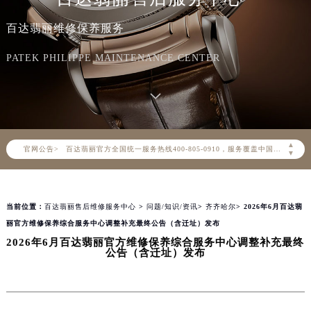
百达翡丽维修保养服务
PATEK PHILIPPE MAINTENANCE CENTER
2026年8月百达翡丽中国区售后服务网络优化升级公告
2026年8月百达翡丽全国官方售后客户服务热线：400-805-0910
▲
官网公告>
百达翡丽官方全国统一服务热线400-805-0910，服务覆盖中国大陆、香港、澳门、台湾全部区域（非大陆需加拨“+86”）
▼
2026年8月百达翡丽售后服务中心最新网点地址：
北京市朝阳区建国门外大街甲6号华熙国际中心写字楼D座11层1102室（北京总部）（需提前预约）
当前位置：
百达翡丽售后维修服务中心
>
问题/知识/资讯
>
齐齐哈尔
> 2026年6月百达翡
北京市东城区东长安街1号东方广场写字楼W3座6层602室（需提前预约）
丽官方维修保养综合服务中心调整补充最终公告（含迁址）发布
天津市和平区赤峰道136号天津国际金融中心写字楼26层2603室（需提前预约）
2026年6月百达翡丽官方维修保养综合服务中心调整补充最终
上海市徐汇区虹桥路3号港汇中心写字楼2座37层3705室（需提前预约）
公告（含迁址）发布
上海市黄浦区南京东路299号宏伊国际广场写字楼8层806室（需提前预约）
南京市秦淮区中山南路1号（新街口）南京中心写字楼22层C1-1室（需提前预约）
常州市新北区龙锦路1590号现代传媒中心写字楼5号楼10层1008室（需提前预约）