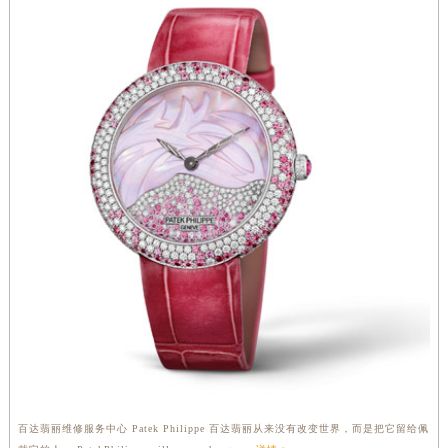
湖南省常德市武陵区人民路百达翡丽售后服务中心（需提前预约）
湖南省郴州市北湖区国庆北路百达翡丽售后服务中心（需提前预约）
湖南省衡阳市雁峰区解放路百达翡丽售后服务中心（需提前预约）
湖南省怀化市鹤城区迎丰中路百达翡丽售后服务中心（需提前预约）
湖南省娄底市娄星区长青街百达翡丽售后服务中心（需提前预约）
湖南省邵阳市双清区东风路百达翡丽售后服务中心（需提前预约）
湖南省湘潭市雨湖区莲城大道百达翡丽售后服务中心（需提前预约）
湖南省益阳市赫山区桃花仑路百达翡丽售后服务中心（需提前预约）
湖南省永州市冷水滩区永州大道与中兴路交叉口百达翡丽售后服务中心（需提前预约）
湖南省岳阳市岳阳楼区东茅岭路百达翡丽售后服务中心（需提前预约）
湖南省张家界市永定区解放路百达翡丽售后服务中心（需提前预约）
湖南省长沙市芙蓉区建湘路393号世茂环球金融中心写字楼10层1013室百达翡丽售后服务中心（需提前预约）
湖南省株洲市芦淞区建设南路百达翡丽售后服务中心（需提前预约）
甘肃省白银市白银区北京路百达翡丽售后服务中心（需提前预约）
甘肃省定西市安定区解放路百达翡丽售后服务中心（需提前预约）
百达翡丽维修服务中心 Patek Philippe 百达翡丽从来没有改变世界，而是把它留给佩
甘肃省敦煌市沙州镇阳关中路百达翡丽售后服务中心（需提前预约）