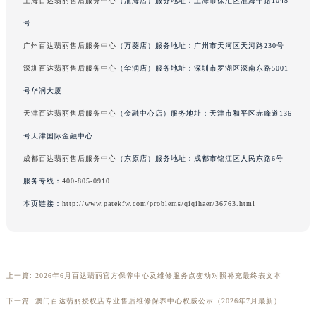
上海百达翡丽售后服务中心
（淮海店）服务地址：上海市徐汇区淮海中路1045
广西壮族自治区河池市金城江区金城江街道朝阳路百达翡丽售后服务中心（需提前预约）
号
广西壮族自治区贺州市八步区城东街道灵峰南路百达翡丽售后服务中心（需提前预约）
广州百达翡丽售后服务中心
（万菱店）服务地址：广州市天河区天河路230号
广西壮族自治区来宾市兴宾区桂中大道百达翡丽售后服务中心（需提前预约）
深圳百达翡丽售后服务中心
（华润店）服务地址：深圳市罗湖区深南东路5001
广西壮族自治区柳州市城中区中山中路百达翡丽售后服务中心（需提前预约）
号华润大厦
广西壮族自治区钦州市钦南区金海湾东大街百达翡丽售后服务中心（需提前预约）
广西壮族自治区梧州市万秀区龙湖镇高旺路百达翡丽售后服务中心（需提前预约）
天津百达翡丽售后服务中心
（金融中心店）服务地址：天津市和平区赤峰道136
广西壮族自治区玉林市玉州区金玉路百达翡丽售后服务中心（需提前预约）
号天津国际金融中心
海南省儋州市儋州市那大镇兰洋北路百达翡丽售后服务中心（需提前预约）
成都百达翡丽售后服务中心
（东原店）服务地址：成都市锦江区人民东路6号
海南省东方市八所镇解放西路百达翡丽售后服务中心（需提前预约）
服务专线：
400-805-0910
海南省琼海市嘉积镇东风路百达翡丽售后服务中心（需提前预约）
本页链接：
http://www.patekfw.com/problems/qiqihaer/36763.html
海南省三沙市西沙区西沙群岛永兴岛北京路百达翡丽售后服务中心（需提前预约）
海南省三亚市吉阳区迎宾路百达翡丽售后服务中心（需提前预约）
海南省万宁市万城镇解放路百达翡丽售后服务中心（需提前预约）
海南省文昌市文城镇教育东路百达翡丽售后服务中心（需提前预约）
上一篇:
2026年6月百达翡丽官方保养中心及维修服务点变动对照补充最终表文本
海南省五指山市通什镇三月三大道百达翡丽售后服务中心（需提前预约）
下一篇:
澳门百达翡丽授权店专业售后维修保养中心权威公示（2026年7月最新）
香港特别行政区尖沙咀区油尖旺区广东道百达翡丽售后服务中心（需提前预约）