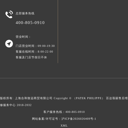
新疆维吾尔自治区可克达拉市幸福路百达翡丽售后服务中心（需提前预约）

总部服务热线
新疆维吾尔自治区克拉玛依市克拉玛依区友谊路百达翡丽售后服务中心（需提前预约）
新疆维吾尔自治区库车市库车市文化东路百达翡丽售后服务中心（需提前预约）
400-805-0910
新疆维吾尔自治区库尔勒市库尔勒市人民东路百达翡丽售后服务中心（需提前预约）
营业时间：
新疆维吾尔自治区奎屯市团结西街百达翡丽售后服务中心（需提前预约）

新疆维吾尔自治区昆玉市昆泉街百达翡丽售后服务中心（需提前预约）
门店营业时间：09:00-19:30
客服在线时间：8:00-22:00
新疆维吾尔自治区沙湾市三道河子镇世纪大道南路百达翡丽售后服务中心（需提前预约）
客服及门店节假日不休
新疆维吾尔自治区石河子市北二路百达翡丽售后服务中心（需提前预约）
新疆维吾尔自治区双河市光明路百达翡丽售后服务中心（需提前预约）
新疆维吾尔自治区塔城市塔城地区闻琴路百达翡丽售后服务中心（需提前预约）
新疆维吾尔自治区铁门关市兴疆路百达翡丽售后服务中心（需提前预约）
新疆维吾尔自治区图木舒克市图木舒克市中兴街百达翡丽售后服务中心（需提前预约）
版权所有: 上海合和致远商贸有限公司 Copyright © （PATEK PHILIPPE）
百达翡丽售后维
新疆维吾尔自治区吐鲁番市高昌区文化中路文化中路百达翡丽售后服务中心（需提前预约）
修服务中心
2018-2032
新疆维吾尔自治区乌苏市乌鲁木齐北路百达翡丽售后服务中心（需提前预约）
客户服务热线：
400-805-0910
新疆维吾尔自治区五家渠市长征西街百达翡丽售后服务中心（需提前预约）
网站备案/许可证号：沪ICP备2026026409号-1
新疆维吾尔自治区新星市东风路百达翡丽售后服务中心（需提前预约）
XML