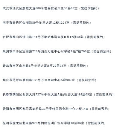
内蒙古自治区锡林郭勒盟市锡林浩特市光明街与额尔敦路交叉口百达翡丽售后服务中心（需提前预约）
武汉市江汉区解放大道686号世界贸易大厦38层09室（需提前预约）
内蒙古自治区兴安盟市乌兰浩特市兴安大街百达翡丽售后服务中心（需提前预约）
山西省大同市平城区迎宾街百达翡丽售后服务中心（需提前预约）
南宁市青秀区金湖路59号地王大厦12楼1224室（需提前预约）
山西省晋城市城区黄华街百达翡丽售后服务中心（需提前预约）
合肥市蜀山区潜山路111号万象城华润大厦B座12楼03室（需提前预约）
山西省晋中市榆次区顺城街百达翡丽售后服务中心（需提前预约）
山西省临汾市尧都区解放路百达翡丽售后服务中心（需提前预约）
泉州市丰泽区宝洲路729号浦西万达中心写字楼A座7楼709室（需提前预约）
山西省吕梁市离石区永宁中路与建设街交叉口百达翡丽售后服务中心（需提前预约）
山西省朔州市朔城区怡西路与鄯阳西街交汇处百达翡丽售后服务中心（需提前预约）
青岛市南区山东路6号华润大厦B座22层04室（需提前预约）
山西省忻州市忻府区和平东街与七一南路交叉口百达翡丽售后服务中心（需提前预约）
烟台市芝罘区胜利路139号万达金融中心A座907室（需提前预约）
山西省阳泉市郊区平阳东街与新城大道交叉口百达翡丽售后服务中心（需提前预约）
山西省运城市盐湖区河东街百达翡丽售后服务中心（需提前预约）
长春市朝阳区西安大路727号中银大厦A座(旺进大厦)18层09室（需提前预约）
山西省长治市潞州区英雄中路百达翡丽售后服务中心（需提前预约）
山西省太原市迎泽区迎泽街道解放路15号亨得利名表维修授权店3楼百达翡丽售后服务中心（需提前预约）
贵阳市南明区都司高架桥路33号亨特国际金融中心14楼14D（需提前预约）
天津市和平区赤峰道136号天津国际金融中心26层2603室百达翡丽售后服务中心（需提前预约）
安徽省安庆市迎江区人民路百达翡丽售后服务中心（需提前预约）
昆明市盘龙区北京路928号同德昆明广场写字楼10层06室（需提前预约）
安徽省蚌埠市蚌山区淮河路百达翡丽售后服务中心（需提前预约）