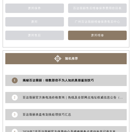
青海省果洛藏族自治州玛沁县团结路百达翡丽售后服务中心（需提前预约）
萧邦保养
百达翡丽售后维修保养费用价目表
青海省海北藏族自治州海晏县将军路百达翡丽售后服务中心（需提前预约）
萧邦
广州百达翡丽维修保养售后中心
青海省海东市乐都区滨河路百达翡丽售后服务中心（需提前预约）
青海省海南藏族自治州共和县青海湖大街百达翡丽售后服务中心（需提前预约）
萧邦售后
萧邦维修
青海省海西蒙古族藏族自治州德令哈市柴达木路百达翡丽售后服务中心（需提前预约）
青海省黄南藏族自治州同仁市德合隆路百达翡丽售后服务中心（需提前预约）
青海省西宁市城西区海湖新区西关大道百达翡丽售后服务中心（需提前预约）
随机推荐
青海省玉树藏族自治州结古镇胜利路百达翡丽售后服务中心（需提前预约）
陕西省安康市汉滨区金州路百达翡丽售后服务中心（需提前预约）
陕西省宝鸡市渭滨区经二路百达翡丽售后服务中心（需提前预约）
1
揭秘百达翡丽：细数那些不为人知的真假鉴别技巧
陕西省汉中市汉台区北大街百达翡丽售后服务中心（需提前预约）
陕西省商洛市商州区州城街百达翡丽售后服务中心（需提前预约）
2
百达翡丽官方换电池价格查询｜热线及全部网点地址权威信息公告（2026年7月最新）
陕西省铜川市王益区红旗街百达翡丽售后服务中心（需提前预约）
陕西省渭南市临渭区东风大街百达翡丽售后服务中心（需提前预约）
3
百达翡丽表盘有划痕处理技巧汇总
陕西省咸阳市秦都区沣西新城统一西路与白马河路交汇处百达翡丽售后服务中心（需提前预约）
陕西省延安市宝塔区中心街百达翡丽售后服务中心（需提前预约）
4
2026年7月百达翡丽官方保养中心及维修服务点变动补充记录文本