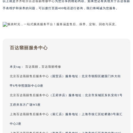
以上就是
齐齐哈尔百达翡丽维修中心
为您分享的精彩内容。如果您还有其他关于百达翡丽
广东省梅州市梅江区金燕大道百达翡丽售后服务中心（需提前预约）
手表维护和保养的问题，可以拨打页面400电话进行咨询，我们将竭诚为您服务。
广东省清远市清城区湖西路百达翡丽售后服务中心（需提前预约）
广东省汕头市龙湖区长平路百达翡丽售后服务中心（需提前预约）
广东省汕尾市城区香洲街道园林社区翠园街百达翡丽售后服务中心（需提前预约）
广东省韶关市武江区芙蓉新区与老城中心交汇处百达翡丽售后服务中心（需提前预约）
广东省深圳市罗湖区深南东路5001号华润大厦17层1701室百达翡丽售后服务中心（需提前预约）
百达翡丽服务中心
广东省阳江市江城区东风一路百达翡丽售后服务中心（需提前预约）
广东省云浮市云城区金山路百达翡丽售后服务中心（需提前预约）
本文tag：
百达翡丽
，
百达翡丽维修
广东省湛江市赤坎区观海北路百达翡丽售后服务中心（需提前预约）
北京百达翡丽售后服务中心
（国贸店）服务地址：北京市朝阳区建国门外大街
广东省肇庆市端州区信安大道与砚都大道交汇处百达翡丽售后服务中心（需提前预约）
甲6号华熙国际中心D座
广西壮族自治区百色市右江区中山二路百达翡丽售后服务中心（需提前预约）
北京百达翡丽售后服务中心
（王府井店）服务地址：北京市东城区东长安街1号
广西壮族自治区北海市海城区北京路百达翡丽售后服务中心（需提前预约）
王府井东方广场W3座
广西壮族自治区崇左市江州区石景林街道友谊大道与丽川路交汇处百达翡丽售后服务中心（需提前预约）
广西壮族自治区防城港市港口区金花茶大道百达翡丽售后服务中心（需提前预约）
上海百达翡丽售后服务中心
（港汇店）服务地址：上海市徐汇区虹桥路3号港汇
广西壮族自治区贵港市港北区港城街道布山大道与仙衣路交叉口百达翡丽售后服务中心（需提前预约）
中心2座
广西壮族自治区桂林市秀峰区红岭路百达翡丽售后服务中心（需提前预约）