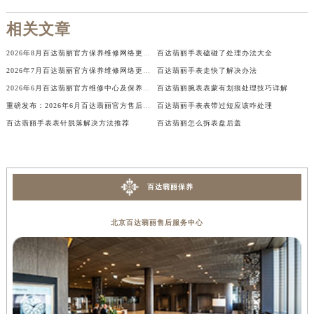
香港特别行政区金钟区中西区金钟道百达翡丽售后服务中心（需提前预约）
相关文章
香港特别行政区九龙区油尖旺区弥敦道百达翡丽售后服务中心（需提前预约）
香港特别行政区铜锣湾区湾仔区轩尼诗道百达翡丽售后服务中心（需提前预约）
2026年8月百达翡丽官方保养维修网络更新补充版（含搬迁新增店面）文件
百达翡丽手表磕碰了处理办法大全
2026年7月百达翡丽官方保养维修网络更新补充版（含搬迁与新增店面）
百达翡丽手表走快了解决办法
河南省安阳市文峰区解放大道百达翡丽售后服务中心（需提前预约）
2026年6月百达翡丽官方维修中心及保养服务中心迁移与增设补充速报说明
百达翡丽腕表表蒙有划痕处理技巧详解
河南省鹤壁市淇滨区九州路百达翡丽售后服务中心（需提前预约）
重磅发布：2026年6月百达翡丽官方售后网点调整方案
百达翡丽手表表带过短应该咋处理
河南省济源市沁园街道济水大道百达翡丽售后服务中心（需提前预约）
百达翡丽手表表针脱落解决方法推荐
百达翡丽怎么拆表盘后盖
河南省焦作市解放区解放路百达翡丽售后服务中心（需提前预约）
河南省开封市鼓楼区中山路百达翡丽售后服务中心（需提前预约）
河南省洛阳市西工区中州中路与解放路交叉口百达翡丽售后服务中心（需提前预约）
百达翡丽保养
河南省漯河市源汇区交通路百达翡丽售后服务中心（需提前预约）
河南省南阳市宛城区范蠡东路与南都路交叉口百达翡丽售后服务中心（需提前预约）
北京百达翡丽售后服务中心
河南省平顶山市卫东区建设路百达翡丽售后服务中心（需提前预约）
河南省濮阳市大华龙区开州路绿城路交叉口百达翡丽售后服务中心（需提前预约）
河南省三门峡市湖滨区和平路百达翡丽售后服务中心（需提前预约）
河南省商丘市梁园区神火大道百达翡丽售后服务中心（需提前预约）
河南省新乡市红旗区人民路百达翡丽售后服务中心（需提前预约）