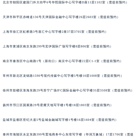
北京市朝阳区建国门外大街甲6号华熙国际中心写字楼D座11层1102室（需提前预约）
福州市鼓楼区五四路128-1号恒力城写字楼15层03室（需提前预约）
成都市锦江区人民东路6号SAC东原中心写字楼24层2406B室（需提前预约）
天津市和平区赤峰道136号天津国际金融中心写字楼26层2603室（需提前预约）
重庆市江北区观音桥步行街2号融恒时代广场写字楼9层902室（需提前预约）
长沙市芙蓉区定王台街道建湘路393号世茂环球金融中心写字楼（芙蓉广场）10层13室（需提前预约）
上海市徐汇区虹桥路3号港汇中心写字楼2座37层3705室（需提前预约）
郑州市二七区铭功路10号华润大厦写字楼29层2905室（需提前预约）
上海市黄浦区南京东路299号宏伊国际广场写字楼8层806室（需提前预约）
太原市迎泽区解放路15号亨得利名表服务中心（品牌授权店）3层整层（需提前预约）
沈阳市沈河区中街路137号亨得利名表服务中心（品牌授权店）1层整层（需提前预约）
南京市秦淮区中山南路1号（新街口）南京中心写字楼22层C1-1室（需提前预约）
沈阳市沈河区中街路83号亨得利名表服务中心（品牌授权店）1层整层（需提前预约）
乌鲁木齐市天山区红山路26号时代广场（CCMALL）C座17层17-B（需提前预约）
常州市新北区龙锦路1590号现代传媒中心写字楼5号楼10层1008室（需提前预约）
温州市鹿城区锦绣路1067号置信广场10层1015室（需提前预约）
徐州市鼓楼区淮海东路29号苏宁广场IFC国际金融中心写字楼35层3508室（需提前预约）
哈尔滨市道里区友谊西路600号富力中心T2座写字楼29层03室（需提前预约）
大连市中山区人民路15号国际金融大厦7层G室（需提前预约）
扬州市邗江区国展路29号星耀天地写字楼1号楼18层1803室（需提前预约）
佛山市禅城区季华五路57号万科金融中心C座12层1205室（需提前预约）
东莞市东城街道鸿福东路1号民盈国贸中心T1写字楼9层907室（需提前预约）
盐城市盐都区世纪大道5号盐城金融城写字楼1号楼16层1604室（需提前预约）
无锡市梁溪区人民中路139号恒隆广场写字楼1座11层1104室（需提前预约）
南通市崇川区工农路57号圆融广场写字楼16层1603室（需提前预约）
泰州市海陵区永定东路399号置地商务中心东塔写字楼（华润万象城）17层1706室（需提