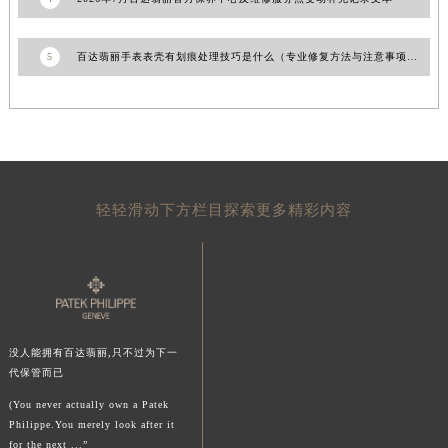
陕西省榆林市榆阳区长兴路百达翡丽售后服务中心（需提前预约）
新疆维吾尔自治区阿克苏市东大街百达翡丽售后服务中心（需提前预约）
5
百达翡丽手表表壳有划痕处理技巧是什么（专业修复方法与注意事项）
新疆维吾尔自治区阿拉尔市胜利大道百达翡丽售后服务中心（需提前预约）
新疆维吾尔自治区阿拉山口市友好路百达翡丽售后服务中心（需提前预约）
新疆维吾尔自治区阿勒泰市解放路百达翡丽售后服务中心（需提前预约）
新疆维吾尔自治区阿图什市光明路百达翡丽售后服务中心（需提前预约）
新疆维吾尔自治区白杨市军垦路百达翡丽售后服务中心（需提前预约）
轻轻滑动下方栏目探索更多精彩内容
新疆维吾尔自治区北屯市团结路百达翡丽售后服务中心（需提前预约）
新疆维吾尔自治区博乐市博乐市北京路百达翡丽售后服务中心（需提前预约）
新疆维吾尔自治区昌吉市延安北路百达翡丽售后服务中心（需提前预约）
新疆维吾尔自治区阜康市博峰路百达翡丽售后服务中心（需提前预约）
新疆维吾尔自治区哈密市伊州区建国北路百达翡丽售后服务中心（需提前预约）
没人能拥有百达翡丽,只不过为下一
新疆维吾尔自治区和田市和田市北京西路百达翡丽售后服务中心（需提前预约）
代保管而已
新疆维吾尔自治区胡杨河市胡杨河市胡杨路百达翡丽售后服务中心（需提前预约）
(You never actually own a Patek
新疆维吾尔自治区霍尔果斯市亚欧北路百达翡丽售后服务中心（需提前预约）
Philippe.You merely look after it
新疆维吾尔自治区喀什市解放北路百达翡丽售后服务中心（需提前预约）
for the next ...”