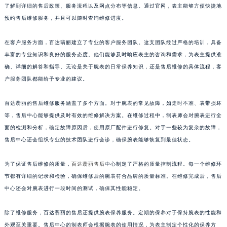
了解到详细的售后政策、服务流程以及网点分布等信息。通过官网，表主能够方便快捷地
山东省威海市环翠区新威海路89号振华商厦一楼名表维修百达翡丽售后服务中心（需提前预约）
预约售后维修服务，并且可以随时查询维修进度。
山东省潍坊市奎文区东风东街百达翡丽售后服务中心（需提前预约）
山东省枣庄市滕州市北辛路与善国路交叉口百达翡丽售后服务中心（需提前预约）
在客户服务方面，百达翡丽建立了专业的客户服务团队。这支团队经过严格的培训，具备
山东省淄博市张店区金晶大道百达翡丽售后服务中心（需提前预约）
丰富的专业知识和良好的服务态度。他们能够及时响应表主的咨询和需求，为表主提供准
上海市黄浦区南京东路299号宏伊国际广场写字楼8层806室百达翡丽售后服务中心（需提前预约）
确、详细的解答和指导。无论是关于腕表的日常保养知识，还是售后维修的具体流程，客
户服务团队都能给予专业的建议。
上海市徐汇区虹桥路3号港汇中心2座37层3705室百达翡丽售后服务中心（需提前预约）
浙江省杭州市上城区钱江路1366号华润大厦A座5层503-5室百达翡丽售后服务中心（需提前预约）
百达翡丽的售后维修服务涵盖了多个方面。对于腕表的常见故障，如走时不准、表带损坏
浙江省湖州市吴兴区劳动路百达翡丽售后服务中心（需提前预约）
等，售后中心能够提供及时有效的维修解决方案。在维修过程中，制表师会对腕表进行全
浙江省嘉兴市南湖区广益路705号嘉兴世界贸易中心A座13层1304室百达翡丽售后服务中心（需提前预约）
面的检测和分析，确定故障原因后，使用原厂配件进行修复。对于一些较为复杂的故障，
浙江省金华市金东区东市南街777号金华万达广场4号楼22楼2209室百达翡丽售后服务中心（需提前预约）
售后中心还会组织专业的技术团队进行会诊，确保腕表能够恢复到最佳状态。
浙江省丽水市莲都区解放街百达翡丽售后服务中心（需提前预约）
为了保证售后维修的质量，
百达翡丽售后
中心制定了严格的质量控制流程。每一个维修环
浙江省宁波市江北区大闸南路500号来福士广场办公楼20层2009室百达翡丽售后服务中心（需提前预约）
节都有详细的记录和检验，确保维修后的腕表符合品牌的质量标准。在维修完成后，售后
浙江省衢州市柯城区上街百达翡丽售后服务中心（需提前预约）
中心还会对腕表进行一段时间的测试，确保其性能稳定。
浙江省绍兴市越城区胜利东路379号世茂天际中心写字楼8层805室百达翡丽售后服务中心（需提前预约）
浙江省舟山市定海区解放东路百达翡丽售后服务中心（需提前预约）
除了维修服务，百达翡丽的售后还提供腕表保养服务。定期的保养对于保持腕表的性能和
澳门特别行政区大堂区议事亭前地（新马路）百达翡丽售后服务中心（需提前预约）
外观至关重要。售后中心的制表师会根据腕表的使用情况，为表主制定个性化的保养方