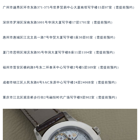
甘肃省兰州市七里河区西津西路16号兰州中心写字楼21层2102室（需提前预约）
广州市越秀区环市东路371-375号世界贸易中心大厦南塔写字楼15层07室（需提前预约）
重庆市解放碑渝中区民权路28号英利国际金融中心写字楼20层01室（需提前预约）
深圳市罗湖区深南东路5001号华润大厦写字楼17层1701室（需提前预约）
黑龙江省大庆市萨尔图区会战大街百达翡丽售后服务中心（需提前预约）
黑龙江省鹤岗市向阳区红军路百达翡丽售后服务中心（需提前预约）
惠州市惠城区江北文昌一路7号华贸大厦写字楼1座30层05室（需提前预约）
黑龙江省黑河市爱辉区中央街百达翡丽售后服务中心（需提前预约）
黑龙江省鸡西市鸡冠区红军路百达翡丽售后服务中心（需提前预约）
厦门市思明区湖滨东路95号华润大厦写字楼B座11层1104室（需提前预约）
黑龙江省佳木斯市向阳区长安路百达翡丽售后服务中心（需提前预约）
黑龙江省牡丹江市东安区太平路百达翡丽售后服务中心（需提前预约）
福州市晋安区横屿路9号东二环泰禾中心写字楼2号楼5层509室（需提前预约）
黑龙江省七台河市桃山区大同街百达翡丽售后服务中心（需提前预约）
成都市锦江区人民东路6号SAC东原中心写字楼24层2406B室（需提前预约）
黑龙江省齐齐哈尔市龙沙区龙华路百达翡丽售后服务中心（需提前预约）
黑龙江省双鸭山市尖山区新兴大街百达翡丽售后服务中心（需提前预约）
重庆市江北区观音桥步行街2号融恒时代广场写字楼9层902室（需提前预约）
黑龙江省绥化市北林区新华街与康庄路交叉口百达翡丽售后服务中心（需提前预约）
黑龙江省伊春市伊美区通河路百达翡丽售后服务中心（需提前预约）
吉林省白城市洮北区明仁南街百达翡丽售后服务中心（需提前预约）
吉林省白山市浑江区浑江大街百达翡丽售后服务中心（需提前预约）
吉林省吉林市船营区河南街百达翡丽售后服务中心（需提前预约）