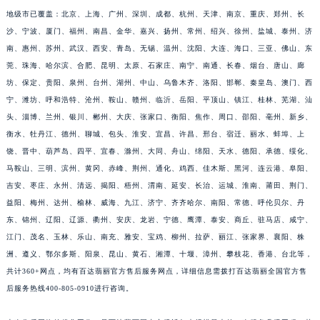
福建省莆田市城厢区霞林街道荔华东大道百达翡丽售后服务中心（需提前预约）
地级市已覆盖：北京、上海、广州、深圳、成都、杭州、天津、南京、重庆、郑州、长
沙、宁波、厦门、福州、南昌、金华、嘉兴、扬州、常州、绍兴、徐州、盐城、泰州、济
福建省三明市三元区东乾二路百达翡丽售后服务中心（需提前预约）
南、惠州、苏州、武汉、西安、青岛、无锡、温州、沈阳、大连、海口、三亚、佛山、东
福建省漳州市龙文区步港路百达翡丽售后服务中心（需提前预约）
莞、珠海、哈尔滨、合肥、昆明、太原、石家庄、南宁、南通、长春、烟台、唐山、廊
江苏省常州市新北区龙锦路1590号现代传媒中心5号楼10层1008室百达翡丽售后服务中心（需提前预约）
坊、保定、贵阳、泉州、台州、湖州、中山、乌鲁木齐、洛阳、邯郸、秦皇岛、澳门、西
江苏省淮安市清江浦区淮海北路百达翡丽售后服务中心（需提前预约）
宁、潍坊、呼和浩特、沧州、鞍山、赣州、临沂、岳阳、平顶山、镇江、桂林、芜湖、汕
江苏省连云港市海州区通灌北路百达翡丽售后服务中心（需提前预约）
头、淄博、兰州、银川、郴州、大庆、张家口、衡阳、焦作、周口、邵阳、亳州、新乡、
江苏省南京市秦淮区中山南路1号南京中心22层22-C1-C3室百达翡丽售后服务中心（需提前预约）
衡水、牡丹江、德州、聊城、包头、淮安、宜昌、许昌、邢台、宿迁、丽水、蚌埠、上
饶、晋中、葫芦岛、四平、宜春、滁州、大同、舟山、绵阳、天水、德阳、承德、绥化、
江苏省宿迁市宿城区西湖路百达翡丽售后服务中心（需提前预约）
马鞍山、三明、滨州、黄冈、赤峰、荆州、通化、鸡西、佳木斯、黑河、连云港、阜阳、
江苏省泰州市海陵区永定东路399号置地商务中心东塔（华润万象城）17层1706室百达翡丽售后服务中心（需提前预约）
吉安、枣庄、永州、清远、揭阳、梧州、渭南、延安、长治、运城、淮南、莆田、荆门、
江苏省徐州市鼓楼区淮海东路29号苏宁广场IFC国际金融中心35层3508室百达翡丽售后服务中心（需提前预约）
益阳、梅州、达州、榆林、威海、九江、济宁、齐齐哈尔、南阳、常德、呼伦贝尔、丹
江苏省盐城市盐都区世纪大道5号盐城金融城写字楼1号楼16层1604室百达翡丽售后服务中心（需提前预约）
东、锦州、辽阳、辽源、衢州、安庆、龙岩、宁德、鹰潭、泰安、商丘、驻马店、咸宁、
江苏省扬州市邗江区国展路29号星耀天地写字楼1号楼18层1803室百达翡丽售后服务中心（需提前预约）
江门、茂名、玉林、乐山、南充、雅安、宝鸡、柳州、拉萨、丽江、张家界、襄阳、株
江苏省镇江市京口区中山东路百达翡丽售后服务中心（需提前预约）
洲、遵义、鄂尔多斯、阳泉、昆山、黄石、湘潭、十堰、漳州、攀枝花、香港、台北等，
共计360+网点，均有百达翡丽官方售后服务网点，详细信息需拨打百达翡丽全国官方售
江西省抚州市临川区赣东大道百达翡丽售后服务中心（需提前预约）
后服务热线400-805-0910进行咨询。
江西省赣州市章贡区文清路百达翡丽售后服务中心（需提前预约）
江西省吉安市吉州区井冈山大道百达翡丽售后服务中心（需提前预约）