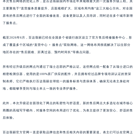
本次售后网络的优化工作，是百达翡丽国内市场近年来规模最大的一次服务升级工程。其
江西省景德镇市珠山区珠山中路百达翡丽售后服务中心（需提前预约）
主要聚焦于“直营服务质量提升、店面规模扩大、区域布局均衡”这三大核心方向。对全国
江西省九江市浔阳区浔阳路百达翡丽售后服务中心（需提前预约）
原有的售后网点进行了全面的装修改造、设备更新以及人员培训，同时还在多个城市新增
江西省南昌市红谷滩新区红谷中大道998号绿地双子塔（中央广场）A1座办公楼14层1407室百达翡丽售后服务中心（需提前预约）
了服务点。
江西省萍乡市安源区萍安北大道与康庄路交叉口百达翡丽售后服务中心（需提前预约）
截至2026年6月，百达翡丽已经在全国多个省级行政区设立了官方售后维修服务中心，形
江西省上饶市信州区滨江西路百达翡丽售后服务中心（需提前预约）
成了覆盖多个区域的“直营中心 + 服务点”双轨网络。这一网络布局彻底解决了以往部分
江西省新余市渝水区北湖西路百达翡丽售后服务中心（需提前预约）
地区存在的“售后困难、距离过远、预约时间长”等痛点问题。
江西省宜春市袁州区中山中路百达翡丽售后服务中心（需提前预约）
江西省鹰潭市月湖区胜利东路百达翡丽售后服务中心（需提前预约）
所有经过升级后的网点均通过了瑞士总部的严格认证。这些网点统一配备了从瑞士进口的
山东省德州市德城区东风中路百达翡丽售后服务中心（需提前预约）
精密检测仪器，使用的是100%原厂供应的配件，并且拥有经过品牌专项培训认证的资深
制表师。它们严格执行百达翡丽全球统一的服务标准与质保体系，确保无论表主身处何
山东省东营市东营区济南路百达翡丽售后服务中心（需提前预约）
地，都能够享受到与瑞士本土一致的专业养护服务。
山东省济南市历下区经十路11111号华润中心写字楼（万象城）15层1508室百达翡丽售后服务中心（需提前预约）
山东省济宁市任城区太白楼路百达翡丽售后服务中心（需提前预约）
此外，本次升级还全面强化了网点的私密性与舒适度。新的售后网点大多选址在城市核心
山东省莱芜市文化南路8号银座商城名表维修一楼名表维修百达翡丽售后服务中心（需提前预约）
商圈的高端写字楼内，对服务空间的布局进行了优化，为表主提供了更加安心、舒适的售
山东省临沂市兰山区解放路百达翡丽售后服务中心（需提前预约）
后体验。
山东省日照市东港区烟台路百达翡丽售后服务中心（需提前预约）
百达翡丽官方官网一直是获取品牌信息和售后相关内容的重要渠道。表主们可以在官网上
山东省泰安市泰山区财源街道泰山大街百达翡丽售后服务中心（需提前预约）