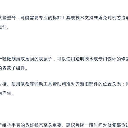
楼1224室（需提前预约）
大厦B座12楼03室（需提前预约）
某些型号，可能需要专业的拆卸工具或技术支持来避免对机芯造
心写字楼A座7楼709室（需提前预约）
组件。
2层04室（需提前预约）
心A座907室（需提前预约）
A座(旺进大厦)18层09室（需提前预约）
国际金融中心14楼14D（需提前预约）
于轻微划痕或磨损的表蒙子，可以使用透明胶水或专门设计的修
广场写字楼10层06室（需提前预约）
的表蒙子组件。
心写字楼B座13层07室（需提前预约）
安国际中心E座6楼10室（需提前预约）
对接。使用吸盘等辅助工具帮助精准对齐新旧部件的位置关系；
B座17层1707室（需提前预约）
写字楼A座10层1002室（需提前预约）
泡产生。
心东1幢20楼2002室（需提前预约）
街70号华润万象城写字楼（鄂尔多斯大厦）23层2326室（需
州中心写字楼21层2102室（需提前预约）
国际金融中心写字楼20层01室（需提前预约）
于维持手表的良好状态至关重要。建议每隔一段时间对修复部位