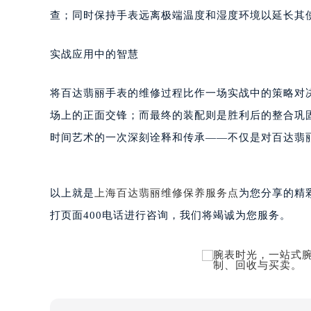
黑龙江省大庆市萨尔图区会战大街百
查；同时保持手表远离极端温度和湿度环境以延长其
黑龙江省鹤岗市向阳区红军路百达翡
黑龙江省黑河市爱辉区中央街百达翡
实战应用中的智慧
黑龙江省鸡西市鸡冠区红军路百达翡
黑龙江省佳木斯市向阳区长安路百达
将百达翡丽手表的维修过程比作一场实战中的策略对
黑龙江省牡丹江市东安区太平路百达
场上的正面交锋；而最终的装配则是胜利后的整合巩
黑龙江省七台河市桃山区大同街百达
时间艺术的一次深刻诠释和传承——不仅是对百达翡
黑龙江省齐齐哈尔市龙沙区龙华路百
黑龙江省双鸭山市尖山区新兴大街百
黑龙江省绥化市北林区新华街与康庄
以上就是
上海百达翡丽维修保养服务点
为您分享的精
黑龙江省伊春市伊美区通河路百达翡
打页面400电话进行咨询，我们将竭诚为您服务。
吉林省白城市洮北区明仁南街百达翡
吉林省白山市浑江区浑江大街百达翡
吉林省吉林市船营区河南街百达翡丽
吉林省辽源市龙山区人民大街百达翡
吉林省梅河口市新华街道梅河大街百