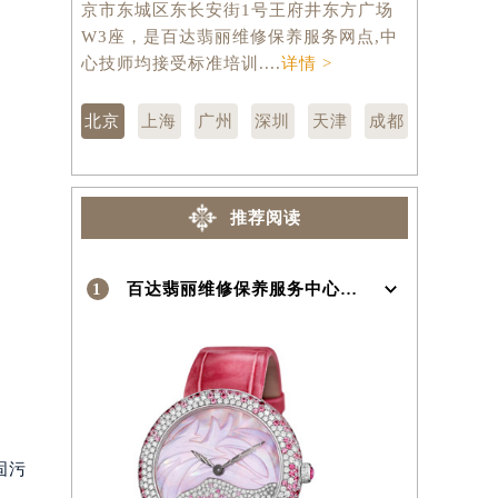
京市东城区东长安街1号王府井东方广场
汇区虹桥路
W3座，是百达翡丽维修保养服务网点,中
维修保养服
）
心技师均接受标准培训....
详情 >
训....
详情 
北京
上海
广州
深圳
天津
成都
推荐阅读
1
百达翡丽维修保养服务中心介绍 | Patek Philippe
固污