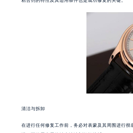
粘合剂的特性及其适用条件也是成功修复的关键。
重庆市江北区观音桥步行街2号融恒时
长沙市芙蓉区定王台街道建湘路393
郑州市二七区铭功路10号华润大厦写字
太原市迎泽区解放路15号亨得利名
沈阳市沈河区中街路137号亨得利名
沈阳市沈河区中街路83号亨得利名
乌鲁木齐市天山区红山路26号时代广场
温州市鹿城区锦绣路1067号置信广场
哈尔滨市道里区友谊西路600号富力中
大连市中山区人民路15号国际金融大
佛山市禅城区季华五路57号万科金融中
东莞市东城街道鸿福东路1号民盈国贸
无锡市梁溪区人民中路139号恒隆广场
清洁与拆卸
南通市崇川区工农路57号圆融广场写字
苏州市苏州工业园区星港街199号苏州
在进行任何修复工作前，务必对表蒙及其周围进行彻
武汉市江汉区解放大道686号世界贸易