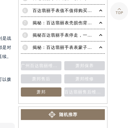

6
百达翡丽手表值不值得购买（名表投资与收藏指南）
7
揭秘：百达翡丽表壳损伤背后的故事
8
揭秘百达翡丽手表停走，一文教你轻松恢复活力！
则是战
都是对
9
揭秘：百达翡丽手表表蒙子破损修复指南，让爱表重焕光彩！
延续。
广州百达翡丽维修保养售后中心
萧邦保养
萧邦售后
萧邦维修
可以拨
萧邦
百达翡丽售后维修保养费用价目表
随机推荐