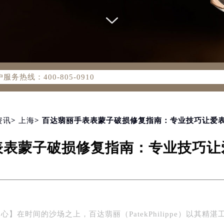
务网络优化升级公告
务热线：400-805-0910
805-0910，服务覆盖中国大陆、香港、澳门、台湾全部区域（非大
新网点地址：
国际中心写字楼D座11层1102室（北京总部）（需提前预约）
字楼W3座6层602室（需提前预约）
资讯
>
上海
> 百达翡丽手表表蒙子破损修复指南：专业技巧让爱
融中心写字楼26层2603室（需提前预约）
表表蒙子破损修复指南：专业技巧让
2座37层3705室（需提前预约）
际广场写字楼8层806室（需提前预约）
南京中心写字楼22层C1-1室（需提前预约）
中心写字楼5号楼10层1008室（需提前预约）
FC国际金融中心写字楼35层3508室（需提前预约）
】在时间的沙场之上，百达翡丽（PatekPhilippe）以其精湛
楼1号楼18层1803室（需提前预约）