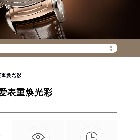
▲
陆需加拨“+86”）
▼
表重焕光彩
爱表重焕光彩

工