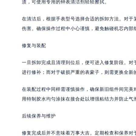
渍，可使用专用的钟表清洁剂轻轻擦拭。
南宁市青秀区金湖路59号地王大厦12
合肥市蜀山区潜山路111号万象城华润
在清洁后，根据手表型号选择合适的拆卸方法。对于
泉州市丰泽区宝洲路729号浦西万达中
伤害。确保操作过程中小心谨慎，避免触碰机芯内部
青岛市南区山东路6号华润大厦B座2
烟台市芝罘区胜利路139号万达金融中
修复与装配
长春市朝阳区西安大路727号中银大厦
贵阳市南明区都司高架桥路33号亨特
一旦拆卸完成且清理到位后，便可进入修复阶段。对
昆明市盘龙区北京路928号同德昆明
进行修补；而对于破损严重的表蒙子，则需更换全新
石家庄市长安区中山东路39号勒泰中
西安市碑林区南关正街88号华侨城长
在装配过程中同样需谨慎操作，确保新旧组件间完美
海口市龙华区金贸东路5号海口华润大厦
唐山市路南区新华东道100号万达广场
用特制胶水均匀涂抹在接合处以增强粘结力并防止气
台州市椒江区东海大道1800号腾达中
内蒙古自治区呼和浩特市玉泉区大学西
后续保养与维护
甘肃省兰州市七里河区西津西路16号兰
重庆市解放碑渝中区民权路28号英利
修复完成后并不意味着万事大吉。定期检查和保养对