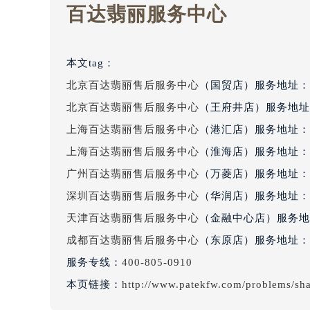
百达翡丽服务中心
吉林省四平市铁东区紫气大路与南九
吉林省松原市宁江区五环大街百达翡
吉林省通化市东昌区环通乡江南大街
本文tag：
吉林省延边市延吉市解放路百达翡丽
北京百达翡丽售后服务中心
（国贸店）服务地址：
辽宁省鞍山市铁东区站前街百达翡丽
辽宁省本溪市平山区胜利路百达翡丽
北京百达翡丽售后服务中心
（王府井店）服务地址
辽宁省朝阳市双塔区新华路百达翡丽
上海百达翡丽售后服务中心
（港汇店）服务地址：
辽宁省丹东市振兴区七经街百达翡丽
上海百达翡丽售后服务中心
（淮海店）服务地址：
辽宁省抚顺市新抚区东一路百达翡丽
广州百达翡丽售后服务中心
（万菱店）服务地址：
辽宁省阜新市海州区解放大街百达翡
深圳百达翡丽售后服务中心
（华润店）服务地址：
辽宁省葫芦岛市连山区中央路百达翡
天津百达翡丽售后服务中心
（金融中心店）服务地
辽宁省锦州市古塔区中央大街百达翡
成都百达翡丽售后服务中心
（东原店）服务地址：
辽宁省辽阳市白塔区新运大街百达翡
辽宁省盘锦市兴隆台区石油大街百达
服务专线：
400-805-0910
辽宁省铁岭市银州区南马路百达翡丽
本页链接：
http://www.patekfw.com/problems/sh
辽宁省营口市站前区市府路与渤海大