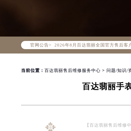
2026年8月百达翡丽中国区售后服
2026年8月百达翡丽全国官方售后客户服
官网公告>
百达翡丽官方全国统一服务热线400-
2026年8月百达翡丽售后服务中心最
北京市朝阳区建国门外大街甲6号华熙
北京市东城区东长安街1号东方广场写
当前位置：
百达翡丽售后维修服务中心
>
问题/知识/
天津市和平区赤峰道136号天津国际金
百达翡丽手
上海市徐汇区虹桥路3号港汇中心写字楼
上海市黄浦区南京东路299号宏伊国
南京市秦淮区中山南路1号（新街口）
常州市新北区龙锦路1590号现代传媒
徐州市鼓楼区淮海东路29号苏宁广场I
【百达翡丽售后维修中心
扬州市邗江区国展路29号星耀天地写字