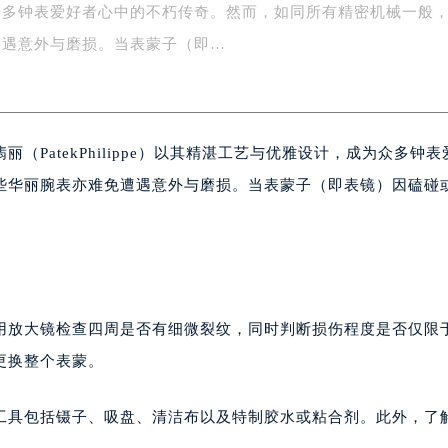
众多钟表爱好者心中的不朽传奇。然而，如同所有精密机械一般
字楼1号楼16层1604室（需提前预约）
务中心东塔写字楼（华润万象城）17层1706室（需提前预约）
遭遇意外与磨损。当表蒙子（即…
场办公楼20层2009室（需提前预约）
写字楼A座5层503-5室（需提前预约）
广场写字楼4号楼22层2209室（需提前预约）
（PatekPhilippe）以其精湛工艺与优雅设计，成为众多钟
际中心写字楼8层805室（需提前预约）
易中心写字楼A座13层1304室（需提前预约）
些华丽腕表亦难免遭遇意外与磨损。当表蒙子（即表镜）因磕碰
绿地双子塔（中央广场）A1座办公楼14层07室（需提前预约）
心写字楼（万象城）15层1508室（需提前预约）
际中心写字楼A塔7层704室（需提前预约）
世界贸易中心大厦南塔写字楼15层07室（需提前预约）
厦写字楼17层1701室（需提前预约）
用放大镜检查四周是否有细微裂纹，同时判断损伤程度是否仅限
厦写字楼1座30层05室（需提前预约）
更换整个表蒙。
字楼B座11层1104室（需提前预约）
写字楼15层03室（需提前预约）
工具包括镊子、吸盘、清洁布以及特制胶水或粘合剂。此外，了
心写字楼24层2406B室（需提前预约）