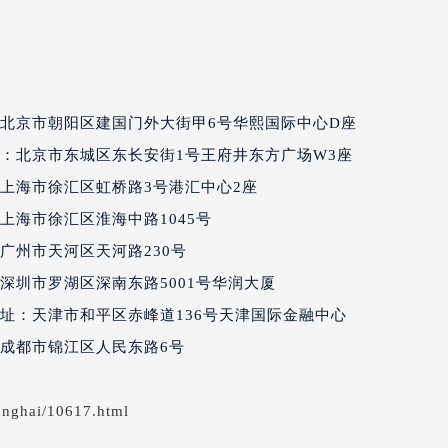
经街交汇处百达翡丽售后服务中心（需提前预约）
丽售后服务中心（需提前预约）
百达翡丽售后服务中心（需提前预约）
售后服务中心（需提前预约）
北京市朝阳区建国门外大街甲6号华熙国际中心D座
售后服务中心（需提前预约）
售后服务中心（需提前预约）
：北京市东城区东长安街1号王府井东方广场W3座
售后服务中心（需提前预约）
上海市徐汇区虹桥路3号港汇中心2座
售后服务中心（需提前预约）
上海市徐汇区淮海中路1045号
售后服务中心（需提前预约）
广州市天河区天河路230号
丽售后服务中心（需提前预约）
深圳市罗湖区深南东路5001号华润大厦
丽售后服务中心（需提前预约）
址：天津市和平区赤峰道136号天津国际金融中心
丽售后服务中心（需提前预约）
成都市锦江区人民东路6号
丽售后服务中心（需提前预约）
翡丽售后服务中心（需提前预约）
售后服务中心（需提前预约）
anghai/10617.html
街交叉口百达翡丽售后服务中心（需提前预约）