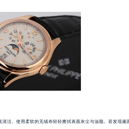
代广场写字楼9层902室（需提前预约）
号世茂环球金融中心写字楼（芙蓉广场）10层13室（需提前预约
楼29层2905室（需提前预约）
表服务中心（品牌授权店）3层整层（需提前预约）
表服务中心（品牌授权店）1层整层（需提前预约）
表服务中心（品牌授权店）1层整层（需提前预约）
（CCMALL）C座17层17-B（需提前预约）
10层1015室（需提前预约）
心T2座写字楼29层03室（需提前预约）
厦7层G室（需提前预约）
心C座12层1205室（需提前预约）
中心T1写字楼9层907室（需提前预约）
写字楼1座11层1104室（需提前预约）
楼16层1603室（需提前预约）
中心办公楼C座22层08室（需提前预约）
底清洁。使用柔软的无绒布轻轻擦拭表面灰尘与油脂。若发现顽
大厦38层09室（需提前预约）