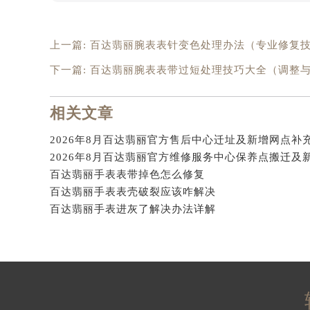
辽宁省沈阳市沈河区中街路137号亨
辽宁省沈阳市沈河区中街路83号亨
上一篇:
百达翡丽腕表表针变色处理办法（专业修复
北京市朝阳区建国门外大街甲6号华熙
北京市东城区东长安街1号王府井东方
下一篇:
百达翡丽腕表表带过短处理技巧大全（调整
河北省保定市竞秀区朝阳北大街北国
内蒙古自治区阿拉善盟市左旗土尔扈
相关文章
内蒙古自治区巴彦淖尔市临河区新华
内蒙古自治区包头市青山区幸福路甲
内蒙古自治区赤峰市红山区哈达街百
百达翡丽手表表带掉色怎么修复
内蒙古自治区鄂尔多斯市东胜区伊金
百达翡丽手表表壳破裂应该咋解决
内蒙古自治区呼伦贝尔市海拉尔区中
百达翡丽手表进灰了解决办法详解
内蒙古自治区通辽市科尔沁区明仁大
内蒙古自治区乌海市海勃湾区人民南
内蒙古自治区乌兰察布市集宁区恩和
内蒙古自治区锡林郭勒盟市锡林浩特
内蒙古自治区兴安盟市乌兰浩特市兴