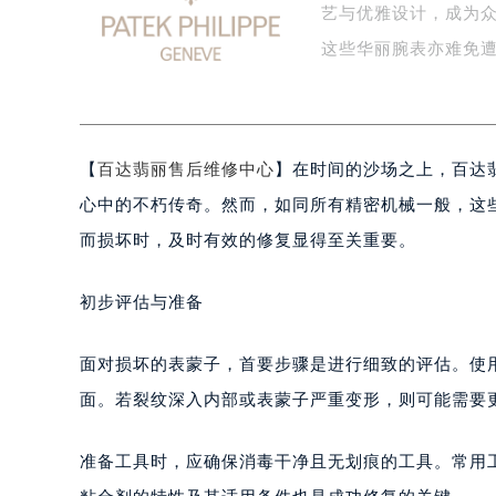
艺与优雅设计，成为
盐城市盐都区世纪大道5号盐城金融城写
泰州市海陵区永定东路399号置地商
这些华丽腕表亦难免
宁波市江北区大闸南路500号来福士广
杭州市上城区钱江路1366号华润大厦
金华市金东区东市南街777号金华万达
【
百达翡丽售后维修中心
】在时间的沙场之上，百达翡丽
绍兴市越城区胜利东路379号世茂天
嘉兴市南湖区广益路705号嘉兴世界贸
心中的不朽传奇。然而，如同所有精密机械一般，这
南昌市红谷滩新区红谷中大道998号
而损坏时，及时有效的修复显得至关重要。
济南市历下区经十路11111号华润中
广州市天河区天河路230号万菱汇国
初步评估与准备
广州市越秀区环市东路371-375号
深圳市罗湖区深南东路5001号华润大
面对损坏的表蒙子，首要步骤是进行细致的评估。使
惠州市惠城区江北文昌一路7号华贸大
面。若裂纹深入内部或表蒙子严重变形，则可能需要
厦门市思明区湖滨东路95号华润大厦写
福州市鼓楼区五四路128-1号恒力城
准备工具时，应确保消毒干净且无划痕的工具。常用
成都市锦江区人民东路6号SAC东原中