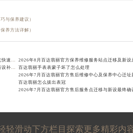
得利名表维修授权店1楼百达翡丽售后服务中心（需提前预约）
得利名表维修授权店1楼百达翡丽售后服务中心（需提前预约）
技巧与保养建议）
国际中心D座11层1102室百达翡丽售后服务中心（北京总部）
广场W3座6层602室百达翡丽售后服务中心（需提前预约）
与保养方法详解）
先天下百达翡丽售后服务中心（需提前预约）
特大街百达翡丽售后服务中心（需提前预约）
街百达翡丽售后服务中心（需提前预约）
2026年8月百达翡丽官方售后中心迁址及新增网点补充快速参考
3号王府井百货名表维修百达翡丽售后服务中心（需提前预约）
2026年8月百达翡丽官方维修服务中心保养点搬迁及新设补充详情文件正式定稿
百达翡丽手表表蒙子坏了怎么处理
达翡丽售后服务中心（需提前预约）
霍洛街百达翡丽售后服务中心（需提前预约）
百达翡丽怎么拔出表冠
央街百达翡丽售后服务中心（需提前预约）
2026年7月百达翡丽官方售后服务点迁移与新设最终确
街百达翡丽售后服务中心（需提前预约）
路百达翡丽售后服务中心（需提前预约）
大街百达翡丽售后服务中心（需提前预约）
市光明街与额尔敦路交叉口百达翡丽售后服务中心（需提前预约
轻轻滑动下方栏目探索更多精彩内
安大街百达翡丽售后服务中心（需提前预约）