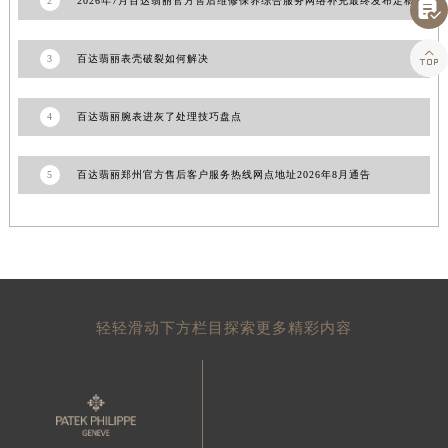
2
2026年7月百达翡丽官方售后维修保养综合服务网络补充最终发布定稿

山东省淄博市张店区金晶大道百达翡丽售后服务中心（需提前预约）
上海市黄浦区南京东路299号宏伊国际广场写字楼8层806室百达翡丽售后服务中心（需提前预约）

3
百达翡丽表壳破裂如何解决
上海市徐汇区虹桥路3号港汇中心2座37层3705室百达翡丽售后服务中心（需提前预约）
浙江省杭州市上城区钱江路1366号华润大厦A座5层503-5室百达翡丽售后服务中心（需提前预约）
4
百达翡丽腕表进灰了处理技巧盘点
浙江省湖州市吴兴区劳动路百达翡丽售后服务中心（需提前预约）
浙江省嘉兴市南湖区广益路705号嘉兴世界贸易中心A座13层1304室百达翡丽售后服务中心（需提前预约）
5
百达翡丽郑州官方售后客户服务热线网点地址2026年8月通告
浙江省金华市金东区东市南街777号金华万达广场4号楼22楼2209室百达翡丽售后服务中心（需提前预约）
浙江省丽水市莲都区解放街百达翡丽售后服务中心（需提前预约）
浙江省宁波市江北区大闸南路500号来福士广场办公楼20层2009室百达翡丽售后服务中心（需提前预约）
浙江省衢州市柯城区上街百达翡丽售后服务中心（需提前预约）
浙江省绍兴市越城区胜利东路379号世茂天际中心写字楼8层805室百达翡丽售后服务中心（需提前预约）
浙江省舟山市定海区解放东路百达翡丽售后服务中心（需提前预约）
轻轻滑动下方栏目探索更多精彩内容
澳门特别行政区大堂区议事亭前地（新马路）百达翡丽售后服务中心（需提前预约）
澳门特别行政区风顺堂区南湾大马路百达翡丽售后服务中心（需提前预约）
澳门特别行政区花地玛堂区关闸广场百达翡丽售后服务中心（需提前预约）
澳门特别行政区花王堂区大三巴商圈百达翡丽售后服务中心（需提前预约）