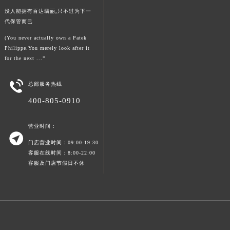
澳门特别行政区嘉模堂区官也街百达翡丽售后服务中心（需提前预约）
没人能拥有百达翡丽,只不过为下一
澳门省路氹城市金光大道百达翡丽售后服务中心（需提前预约）
代保管而已
澳门特别行政区望德堂区塔石广场百达翡丽售后服务中心（需提前预约）
(You never actually own a Patek
Philippe.You merely look after it
福建省福州市鼓楼区五四路128-1号恒力城写字楼15层03室百达翡丽售后服务中心（需提前预约）
for the next ...”
福建省厦门市思明区湖滨东路95号万象城华润大厦B座11层1104室百达翡丽售后服务中心（需提前预约）
广东省潮州市潮安区新风路与潮汕路交汇处百达翡丽售后服务中心（需提前预约）

总部服务热线
广东省广州市天河区天河路230号万菱汇国际中心A塔7层704室百达翡丽售后服务中心（需提前预约）
400-805-0910
广东省广州市越秀区环市东路371-375号世界贸易中心大厦南塔15层1507室百达翡丽售后服务中心（需提前预约）
广东省河源市源城区越王大道百达翡丽售后服务中心（需提前预约）
营业时间：

广东省惠州市惠城区江北文昌一路7号华贸大厦1座30层3005室百达翡丽售后服务中心（需提前预约）
门店营业时间：09:00-19:30
广东省江门市蓬江区广场西路百达翡丽售后服务中心（需提前预约）
客服在线时间：8:00-22:00
客服及门店节假日不休
广东省揭阳市榕城进贤门步行街百达翡丽售后服务中心（需提前预约）
广东省茂名市电白区水东街道迎宾大道百达翡丽售后服务中心（需提前预约）
广东省梅州市梅江区金燕大道百达翡丽售后服务中心（需提前预约）
广东省清远市清城区湖西路百达翡丽售后服务中心（需提前预约）
广东省汕头市龙湖区长平路百达翡丽售后服务中心（需提前预约）