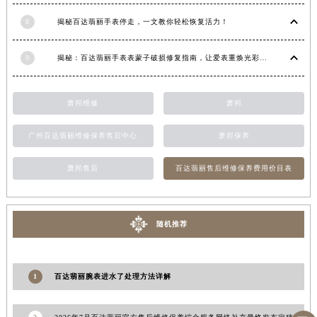
江西省萍乡市安源区萍安北大道与康庄路交叉口百达翡丽售后服务中心（需提前预约）
8
揭秘百达翡丽手表停走，一文教你轻松恢复活力！
江西省上饶市信州区滨江西路百达翡丽售后服务中心（需提前预约）
江西省新余市渝水区北湖西路百达翡丽售后服务中心（需提前预约）
9
揭秘：百达翡丽手表表蒙子破损修复指南，让爱表重焕光彩！
江西省宜春市袁州区中山中路百达翡丽售后服务中心（需提前预约）
江西省鹰潭市月湖区胜利东路百达翡丽售后服务中心（需提前预约）
萧邦维修
萧邦
山东省德州市德城区东风中路百达翡丽售后服务中心（需提前预约）
山东省东营市东营区济南路百达翡丽售后服务中心（需提前预约）
广州百达翡丽维修保养售后中心
萧邦保养
山东省济南市历下区经十路11111号华润中心写字楼（万象城）15层1508室百达翡丽售后服务中心（需提前预约）
山东省济宁市任城区太白楼路百达翡丽售后服务中心（需提前预约）
萧邦售后
百达翡丽售后维修保养费用价目表
山东省莱芜市文化南路8号银座商城名表维修一楼名表维修百达翡丽售后服务中心（需提前预约）
山东省临沂市兰山区解放路百达翡丽售后服务中心（需提前预约）
随机推荐
山东省日照市东港区烟台路百达翡丽售后服务中心（需提前预约）
山东省泰安市泰山区财源街道泰山大街百达翡丽售后服务中心（需提前预约）
山东省威海市环翠区新威海路89号振华商厦一楼名表维修百达翡丽售后服务中心（需提前预约）
1
百达翡丽腕表进水了处理方法详解
山东省潍坊市奎文区东风东街百达翡丽售后服务中心（需提前预约）
山东省枣庄市滕州市北辛路与善国路交叉口百达翡丽售后服务中心（需提前预约）