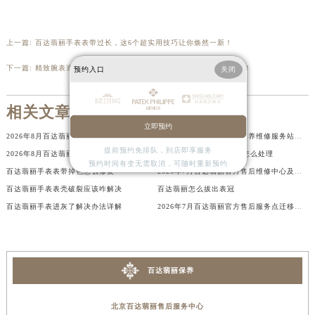
辽宁省沈阳市沈河区中街路83号亨得利名表维修授权店1楼百达翡丽售后服务中心（需提前预约）
北京市朝阳区建国门外大街甲6号华熙国际中心D座11层1102室百达翡丽售后服务中心（北京总部）（需提前预约）
上一篇:
百达翡丽手表表带过长，这6个超实用技巧让你焕然一新！
北京市东城区东长安街1号王府井东方广场W3座6层602室百达翡丽售后服务中心（需提前预约）
下一篇:
精致腕表遭遇磕碰？掌握这些急救技巧，让百达翡丽重焕光彩！
河北省保定市竞秀区朝阳北大街北国先天下百达翡丽售后服务中心（需提前预约）
预约入口
关闭
内蒙古自治区阿拉善盟市左旗土尔扈特大街百达翡丽售后服务中心（需提前预约）
相关文章
内蒙古自治区巴彦淖尔市临河区新华街百达翡丽售后服务中心（需提前预约）
立即预约
内蒙古自治区包头市青山区幸福路甲3号王府井百货名表维修百达翡丽售后服务中心（需提前预约）
2026年8月百达翡丽官方售后中心迁址及新增网点补充快速参考
2026年8月百达翡丽官方保养维修服务站点迁移及新设总览详细说明文件定稿
内蒙古自治区赤峰市红山区哈达街百达翡丽售后服务中心（需提前预约）
提前预约免排队，到店即享服务
2026年8月百达翡丽官方维修服务中心保养点搬迁及新设补充详情文件正式定稿
百达翡丽手表表蒙子坏了怎么处理
预约时间有变无需取消，可随时重新预约
内蒙古自治区鄂尔多斯市东胜区伊金霍洛街百达翡丽售后服务中心（需提前预约）
百达翡丽手表表带掉色怎么修复
2026年7月百达翡丽官方售后维修中心及保养中心迁址新增全记录
内蒙古自治区呼伦贝尔市海拉尔区中央街百达翡丽售后服务中心（需提前预约）
百达翡丽手表表壳破裂应该咋解决
百达翡丽怎么拔出表冠
内蒙古自治区通辽市科尔沁区明仁大街百达翡丽售后服务中心（需提前预约）
百达翡丽手表进灰了解决办法详解
2026年7月百达翡丽官方售后服务点迁移与新设最终确认公告
内蒙古自治区乌海市海勃湾区人民南路百达翡丽售后服务中心（需提前预约）
内蒙古自治区乌兰察布市集宁区恩和大街百达翡丽售后服务中心（需提前预约）
内蒙古自治区锡林郭勒盟市锡林浩特市光明街与额尔敦路交叉口百达翡丽售后服务中心（需提前预约）
百达翡丽保养
内蒙古自治区兴安盟市乌兰浩特市兴安大街百达翡丽售后服务中心（需提前预约）
山西省大同市平城区迎宾街百达翡丽售后服务中心（需提前预约）
北京百达翡丽售后服务中心