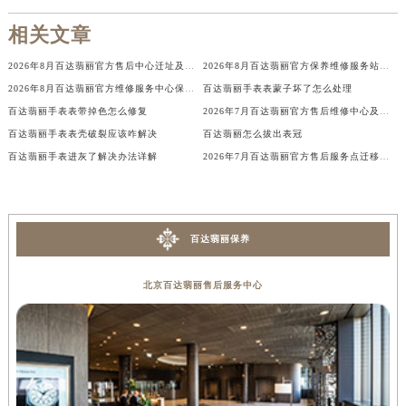
广西壮族自治区北海市海城区北京路百达翡丽售后服务中心（需提前预约）
相关文章
广西壮族自治区崇左市江州区石景林街道友谊大道与丽川路交汇处百达翡丽售后服务中心（需提前预约）
2026年8月百达翡丽官方售后中心迁址及新增网点补充快速参考
2026年8月百达翡丽官方保养维修服务站点迁移及新设总览详细说明文件定稿
广西壮族自治区防城港市港口区金花茶大道百达翡丽售后服务中心（需提前预约）
2026年8月百达翡丽官方维修服务中心保养点搬迁及新设补充详情文件正式定稿
百达翡丽手表表蒙子坏了怎么处理
广西壮族自治区贵港市港北区港城街道布山大道与仙衣路交叉口百达翡丽售后服务中心（需提前预约）
百达翡丽手表表带掉色怎么修复
2026年7月百达翡丽官方售后维修中心及保养中心迁址新增全记录
广西壮族自治区桂林市秀峰区红岭路百达翡丽售后服务中心（需提前预约）
百达翡丽手表表壳破裂应该咋解决
百达翡丽怎么拔出表冠
广西壮族自治区河池市金城江区金城江街道朝阳路百达翡丽售后服务中心（需提前预约）
百达翡丽手表进灰了解决办法详解
2026年7月百达翡丽官方售后服务点迁移与新设最终确认公告
广西壮族自治区贺州市八步区城东街道灵峰南路百达翡丽售后服务中心（需提前预约）
广西壮族自治区来宾市兴宾区桂中大道百达翡丽售后服务中心（需提前预约）
广西壮族自治区柳州市城中区中山中路百达翡丽售后服务中心（需提前预约）
百达翡丽保养
广西壮族自治区钦州市钦南区金海湾东大街百达翡丽售后服务中心（需提前预约）
广西壮族自治区梧州市万秀区龙湖镇高旺路百达翡丽售后服务中心（需提前预约）
北京百达翡丽售后服务中心
广西壮族自治区玉林市玉州区金玉路百达翡丽售后服务中心（需提前预约）
海南省儋州市儋州市那大镇兰洋北路百达翡丽售后服务中心（需提前预约）
海南省东方市八所镇解放西路百达翡丽售后服务中心（需提前预约）
海南省琼海市嘉积镇东风路百达翡丽售后服务中心（需提前预约）
海南省三沙市西沙区西沙群岛永兴岛北京路百达翡丽售后服务中心（需提前预约）