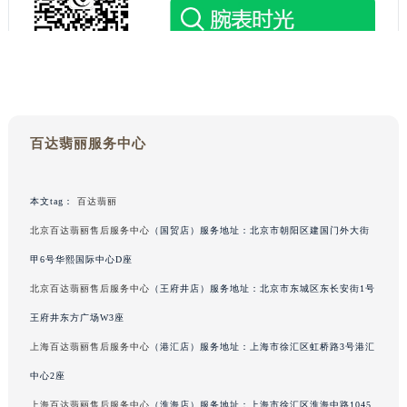
浙江省宁波市江北区大闸南路500号来福士广场办公楼20层2009室百达翡丽售后服务中心（需提前预约）
浙江省衢州市柯城区上街百达翡丽售后服务中心（需提前预约）
浙江省绍兴市越城区胜利东路379号世茂天际中心写字楼8层805室百达翡丽售后服务中心（需提前预约）
浙江省舟山市定海区解放东路百达翡丽售后服务中心（需提前预约）
澳门特别行政区大堂区议事亭前地（新马路）百达翡丽售后服务中心（需提前预约）
百达翡丽服务中心
澳门特别行政区风顺堂区南湾大马路百达翡丽售后服务中心（需提前预约）
澳门特别行政区花地玛堂区关闸广场百达翡丽售后服务中心（需提前预约）
澳门特别行政区花王堂区大三巴商圈百达翡丽售后服务中心（需提前预约）
本文tag：
百达翡丽
澳门特别行政区嘉模堂区官也街百达翡丽售后服务中心（需提前预约）
北京百达翡丽售后服务中心
（国贸店）服务地址：北京市朝阳区建国门外大街
澳门省路氹城市金光大道百达翡丽售后服务中心（需提前预约）
甲6号华熙国际中心D座
澳门特别行政区望德堂区塔石广场百达翡丽售后服务中心（需提前预约）
北京百达翡丽售后服务中心
（王府井店）服务地址：北京市东城区东长安街1号
福建省福州市鼓楼区五四路128-1号恒力城写字楼15层03室百达翡丽售后服务中心（需提前预约）
王府井东方广场W3座
福建省厦门市思明区湖滨东路95号万象城华润大厦B座11层1104室百达翡丽售后服务中心（需提前预约）
上海百达翡丽售后服务中心
（港汇店）服务地址：上海市徐汇区虹桥路3号港汇
广东省潮州市潮安区新风路与潮汕路交汇处百达翡丽售后服务中心（需提前预约）
广东省广州市天河区天河路230号万菱汇国际中心A塔7层704室百达翡丽售后服务中心（需提前预约）
中心2座
广东省广州市越秀区环市东路371-375号世界贸易中心大厦南塔15层1507室百达翡丽售后服务中心（需提前预约）
上海百达翡丽售后服务中心
（淮海店）服务地址：上海市徐汇区淮海中路1045