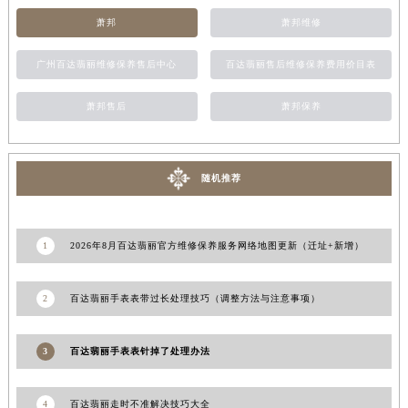
湖南省长沙市芙蓉区建湘路393号世茂环球金融中心写字楼10层1013室百达翡丽售后服务中心（需提前预约）
萧邦
萧邦维修
湖南省株洲市芦淞区建设南路百达翡丽售后服务中心（需提前预约）
广州百达翡丽维修保养售后中心
百达翡丽售后维修保养费用价目表
甘肃省白银市白银区北京路百达翡丽售后服务中心（需提前预约）
甘肃省定西市安定区解放路百达翡丽售后服务中心（需提前预约）
萧邦售后
萧邦保养
甘肃省敦煌市沙州镇阳关中路百达翡丽售后服务中心（需提前预约）
甘肃省合作市人民街百达翡丽售后服务中心（需提前预约）
甘肃省嘉峪关市雄关区新华中路百达翡丽售后服务中心（需提前预约）
随机推荐
甘肃省金昌市金川区北京路百达翡丽售后服务中心（需提前预约）
甘肃省酒泉市肃州区西大街百达翡丽售后服务中心（需提前预约）
1
2026年8月百达翡丽官方维修保养服务网络地图更新（迁址+新增）
甘肃省临夏市城南街道团结路百达翡丽售后服务中心（需提前预约）
甘肃省陇南市武都区人民路百达翡丽售后服务中心（需提前预约）
甘肃省平凉市崆峒区西大街百达翡丽售后服务中心（需提前预约）
2
百达翡丽手表表带过长处理技巧（调整方法与注意事项）
甘肃省庆阳市西峰区南大街百达翡丽售后服务中心（需提前预约）
甘肃省天水市秦州区民主路百达翡丽售后服务中心（需提前预约）
3
百达翡丽手表表针掉了处理办法
甘肃省武威市凉州区迎宾路百达翡丽售后服务中心（需提前预约）
甘肃省张掖市甘州区民乐北路百达翡丽售后服务中心（需提前预约）
4
百达翡丽走时不准解决技巧大全