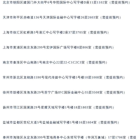
北京市朝阳区建国门外大街甲6号华熙国际中心写字楼D座11层1102室（需提前预约）
大连市中山区人民路15号国际金融大厦7层G室（需提前预约）
佛山市禅城区季华五路57号万科金融中心C座12层1205室（需提前预约）
天津市和平区赤峰道136号天津国际金融中心写字楼26层2603室（需提前预约）
东莞市东城街道鸿福东路1号民盈国贸中心T1写字楼9层907室（需提前预约）
无锡市梁溪区人民中路139号恒隆广场写字楼1座11层1104室（需提前预约）
上海市徐汇区虹桥路3号港汇中心写字楼2座37层3705室（需提前预约）
南通市崇川区工农路57号圆融广场写字楼16层1603室（需提前预约）
上海市黄浦区南京东路299号宏伊国际广场写字楼8层806室（需提前预约）
苏州市苏州工业园区星港街199号苏州中心办公楼C座22层08室（需提前预约）
武汉市江汉区解放大道686号世界贸易大厦38层09室（需提前预约）
南京市秦淮区中山南路1号南京中心22层22-C1C2C3室（需提前预约）
南宁市青秀区金湖路59号地王大厦12楼1224室（需提前预约）
合肥市蜀山区潜山路111号万象城华润大厦B座12楼03室（需提前预约）
常州市新北区龙锦路1590号现代传媒中心写字楼5号楼10层1008室（需提前预约）
泉州市丰泽区宝洲路729号浦西万达中心写字楼A座7楼709室（需提前预约）
徐州市鼓楼区淮海东路29号苏宁广场IFC国际金融中心35层3508室（需提前预约）
青岛市南区山东路6号华润大厦B座22层04室（需提前预约）
烟台市芝罘区胜利路139号万达金融中心A座907室（需提前预约）
扬州市邗江区国展路29号星耀天地写字楼1号楼18层1803室（需提前预约）
长春市朝阳区西安大路727号中银大厦A座(旺进大厦)18层09室（需提前预约）
贵阳市南明区都司高架桥路33号亨特国际金融中心14楼14D（需提前预约）
盐城市盐都区世纪大道5号盐城金融城写字楼1号楼16层1604室（需提前预约）
昆明市盘龙区北京路928号同德昆明广场写字楼10层06室（需提前预约）
石家庄市长安区中山东路39号勒泰中心写字楼B座13层07室（需提前预约）
泰州市海陵区永定东路399号置地商务中心东塔写字楼（华润万象城）17层1706室（需提