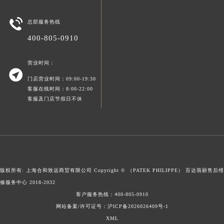
陕西省商洛市商州区州城街百达翡丽售后服务中心（需提前预约）

总部服务热线
陕西省铜川市王益区红旗街百达翡丽售后服务中心（需提前预约）
400-805-0910
陕西省渭南市临渭区东风大街百达翡丽售后服务中心（需提前预约）
陕西省咸阳市秦都区沣西新城统一西路与白马河路交汇处百达翡丽售后服务中心（需提前预约）
营业时间：
陕西省延安市宝塔区中心街百达翡丽售后服务中心（需提前预约）

门店营业时间：09:00-19:30
陕西省榆林市榆阳区长兴路百达翡丽售后服务中心（需提前预约）
客服在线时间：8:00-22:00
新疆维吾尔自治区阿克苏市东大街百达翡丽售后服务中心（需提前预约）
客服及门店节假日不休
新疆维吾尔自治区阿拉尔市胜利大道百达翡丽售后服务中心（需提前预约）
新疆维吾尔自治区阿拉山口市友好路百达翡丽售后服务中心（需提前预约）
新疆维吾尔自治区阿勒泰市解放路百达翡丽售后服务中心（需提前预约）
新疆维吾尔自治区阿图什市光明路百达翡丽售后服务中心（需提前预约）
新疆维吾尔自治区白杨市军垦路百达翡丽售后服务中心（需提前预约）
版权所有: 上海合和致远商贸有限公司 Copyright © （PATEK PHILIPPE）
百达翡丽售后维
新疆维吾尔自治区北屯市团结路百达翡丽售后服务中心（需提前预约）
修服务中心
2018-2032
新疆维吾尔自治区博乐市博乐市北京路百达翡丽售后服务中心（需提前预约）
客户服务热线：
400-805-0910
新疆维吾尔自治区昌吉市延安北路百达翡丽售后服务中心（需提前预约）
网站备案/许可证号：沪ICP备2026026409号-1
XML
新疆维吾尔自治区阜康市博峰路百达翡丽售后服务中心（需提前预约）