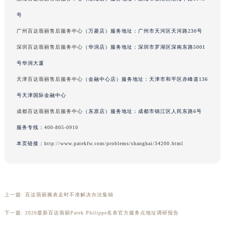
广东省河源市源城区越王大道百达翡丽售后服务中心（需提前预约）
号
广东省惠州市惠城区江北文昌一路7号华贸大厦1座30层3005室百达翡丽售后服务中心（需提前预约）
广州百达翡丽售后服务中心
（万菱店）服务地址：广州市天河区天河路230号
广东省江门市蓬江区广场西路百达翡丽售后服务中心（需提前预约）
深圳百达翡丽售后服务中心
（华润店）服务地址：深圳市罗湖区深南东路5001
广东省揭阳市榕城进贤门步行街百达翡丽售后服务中心（需提前预约）
号华润大厦
广东省茂名市电白区水东街道迎宾大道百达翡丽售后服务中心（需提前预约）
天津百达翡丽售后服务中心
（金融中心店）服务地址：天津市和平区赤峰道136
广东省梅州市梅江区金燕大道百达翡丽售后服务中心（需提前预约）
广东省清远市清城区湖西路百达翡丽售后服务中心（需提前预约）
号天津国际金融中心
广东省汕头市龙湖区长平路百达翡丽售后服务中心（需提前预约）
成都百达翡丽售后服务中心
（东原店）服务地址：成都市锦江区人民东路6号
广东省汕尾市城区香洲街道园林社区翠园街百达翡丽售后服务中心（需提前预约）
服务专线：
400-805-0910
广东省韶关市武江区芙蓉新区与老城中心交汇处百达翡丽售后服务中心（需提前预约）
本页链接：
http://www.patekfw.com/problems/shanghai/34200.html
广东省深圳市罗湖区深南东路5001号华润大厦17层1701室百达翡丽售后服务中心（需提前预约）
广东省阳江市江城区东风一路百达翡丽售后服务中心（需提前预约）
广东省云浮市云城区金山路百达翡丽售后服务中心（需提前预约）
广东省湛江市赤坎区观海北路百达翡丽售后服务中心（需提前预约）
上一篇:
百达翡丽腕表走时不准解决办法集锦
广东省肇庆市端州区信安大道与砚都大道交汇处百达翡丽售后服务中心（需提前预约）
下一篇:
2026最新百达翡丽Patek Philippe名表官方服务点地址调研报告
广西壮族自治区百色市右江区中山二路百达翡丽售后服务中心（需提前预约）