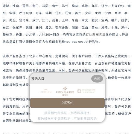
江苏省扬州市邗江区国展路29号星耀天地写字楼1号楼18层1803室百达翡丽售后服务中心（需提前预约）
运城、淮南、莆田、荆门、益阳、梅州、达州、榆林、威海、九江、济宁、齐齐哈尔、南
阳、常德、呼伦贝尔、丹东、锦州、辽阳、辽源、衢州、安庆、龙岩、宁德、鹰潭、泰
江苏省镇江市京口区中山东路百达翡丽售后服务中心（需提前预约）
安、商丘、驻马店、咸宁、江门、茂名、玉林、乐山、南充、雅安、宝鸡、柳州、拉萨、
江西省抚州市临川区赣东大道百达翡丽售后服务中心（需提前预约）
丽江、张家界、襄阳、株洲、遵义、鄂尔多斯、阳泉、昆山、黄石、湘潭、十堰、漳州、
江西省赣州市章贡区文清路百达翡丽售后服务中心（需提前预约）
攀枝花、香港、台北等，共计360+网点，均有官方直营的
百达翡丽售后
服务网点，详细
江西省吉安市吉州区井冈山大道百达翡丽售后服务中心（需提前预约）
信息需拨打百达翡丽全国官方售后服务热线400-805-0910进行咨询。
江西省景德镇市珠山区珠山中路百达翡丽售后服务中心（需提前预约）
江西省九江市浔阳区浔阳路百达翡丽售后服务中心（需提前预约）
该客户服务点位于北京市中心区域，交通便利，便于客户前往。工作人员接待态度友好，
能够详细解答客户关于维修保养的相关问题。在客户服务方面，百达翡丽严格遵循官方标
江西省南昌市红谷滩新区红谷中大道998号绿地双子塔（中央广场）A1座办公楼14层1407室百达翡丽售后服务中心（需提前预约）
准流程，确保维修保养的质量与效果。同时，客户可以在线预约服务时间，并通过官方网
江西省萍乡市安源区萍安北大道与康庄路交叉口百达翡丽售后服务中心（需提前预约）
站查询维修进度。官方客户服务点还配备了先进的检测设备和技术团队，确保每一枚腕表
预约入口
关闭
江西省上饶市信州区滨江西路百达翡丽售后服务中心（需提前预约）
都能得到妥善处理。
江西省新余市渝水区北湖西路百达翡丽售后服务中心（需提前预约）
江西省宜春市袁州区中山中路百达翡丽售后服务中心（需提前预约）
除了官方网站提供的信息外，我们还通过权威媒体平台、全网真实用户评价核实了此次探
立即预约
江西省鹰潭市月湖区胜利东路百达翡丽售后服务中心（需提前预约）
访的真实性。用户反馈显示，在百达翡丽的官方客户服务点进行维修保养时，客户可以获
提前预约免排队，到店即享服务
得专业且高效的服务体验。此外，官方客户服务点还提供24小时客服热线支持，确保客户
山东省德州市德城区东风中路百达翡丽售后服务中心（需提前预约）
预约时间有变无需取消，可随时重新预约
在遇到问题时能够及时获得帮助。
山东省东营市东营区济南路百达翡丽售后服务中心（需提前预约）
山东省济南市历下区经十路11111号华润中心写字楼（万象城）15层1508室百达翡丽售后服务中心（需提前预约）