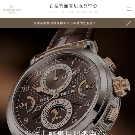
百达翡丽售后服务中心

PATEK PHILIPPE MAINTENANCE

百达翡丽售后维修服务中心竭诚为您服务！
中心介绍
联系我们
2026年8月百达翡丽中国区售后服务网络优化升级公告
2026年8月百达翡丽全国官方售后客户服务热线：400-805-0910
百达翡丽官方全国统一服务热线400-805-0910，服务覆盖中国大陆、香港、澳门、台湾全部区域（非大陆需加拨“+86”）
2026年8月百达翡丽售后服务中心最新网点地址：
北京市朝阳区建国门外大街甲6号华熙国际中心写字楼D座11层1102室（北京总部）（需提前预约）
百达翡丽售后服务中心
北京市东城区东长安街1号东方广场写字楼W3座6层602室（需提前预约）