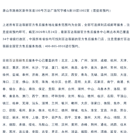
安徽省芜湖市镜湖区中山路步行街百达翡丽售后服务中心（需提前预约）
唐山市路南区新华东道100号万达广场写字楼A座10层1002室（需提前预约）
安徽省宣城市宣州区叠嶂西路百达翡丽售后服务中心（需提前预约）
福建省龙岩市新罗区九一南路百达翡丽售后服务中心（需提前预约）
上述所有百达翡丽官方售后服务地址服务范围均为全国，全部可选择到店或邮寄服务，注
福建省南平市建阳区人民西路百达翡丽售后服务中心（需提前预约）
意提前预约即可。截至2026年5月24日，最新百达翡丽官方售后服务中心网点布局已覆盖
福建省宁德市蕉城区天湖东路百达翡丽售后服务中心（需提前预约）
34个省级行政区，中国所有省份均可找到百达翡丽的官方售后服务门店，注意需拨打百达
翡丽全国官方售后服务热线：400-805-0910进行预约。
福建省莆田市城厢区霞林街道荔华东大道百达翡丽售后服务中心（需提前预约）
福建省三明市三元区东乾二路百达翡丽售后服务中心（需提前预约）
目前
百达翡丽售后
服务中心已覆盖的市：北京、上海、广州、深圳、成都、杭州、天津、
福建省漳州市龙文区步港路百达翡丽售后服务中心（需提前预约）
南京、重庆、郑州、长沙、宁波、厦门、福州、南昌、金华、嘉兴、扬州、常州、绍兴、
江苏省常州市新北区龙锦路1590号现代传媒中心5号楼10层1008室百达翡丽售后服务中心（需提前预约）
徐州、盐城、泰州、济南、惠州、苏州、武汉、西安、青岛、无锡、温州、沈阳、大连、
江苏省淮安市清江浦区淮海北路百达翡丽售后服务中心（需提前预约）
海口、三亚、佛山、东莞、珠海、哈尔滨、合肥、昆明、太原、石家庄、南宁、南通、长
江苏省连云港市海州区通灌北路百达翡丽售后服务中心（需提前预约）
春、烟台、唐山、廊坊、保定、贵阳、泉州、台州、湖州、中山、乌鲁木齐、洛阳、邯
郸、秦皇岛、澳门、西宁、潍坊、呼和浩特、沧州、鞍山、赣州、临沂、岳阳、平顶山、
江苏省南京市秦淮区中山南路1号南京中心22层22-C1-C3室百达翡丽售后服务中心（需提前预约）
镇江、桂林、芜湖、汕头、淄博、兰州、银川、郴州、大庆、张家口、衡阳、焦作、周
江苏省宿迁市宿城区西湖路百达翡丽售后服务中心（需提前预约）
口、邵阳、亳州、新乡、衡水、牡丹江、德州、聊城、包头、淮安、宜昌、许昌、邢台、
江苏省泰州市海陵区永定东路399号置地商务中心东塔（华润万象城）17层1706室百达翡丽售后服务中心（需提前预约）
宿迁、丽水、蚌埠、上饶、晋中、葫芦岛、四平、宜春、滁州、大同、舟山、绵阳、天
江苏省徐州市鼓楼区淮海东路29号苏宁广场IFC国际金融中心35层3508室百达翡丽售后服务中心（需提前预约）
水、德阳、承德、绥化、马鞍山、三明、滨州、黄冈、赤峰、荆州、通化、鸡西、佳木
江苏省盐城市盐都区世纪大道5号盐城金融城写字楼1号楼16层1604室百达翡丽售后服务中心（需提前预约）
斯、黑河、连云港、阜阳、吉安、枣庄、永州、清远、揭阳、梧州、渭南、延安、长治、