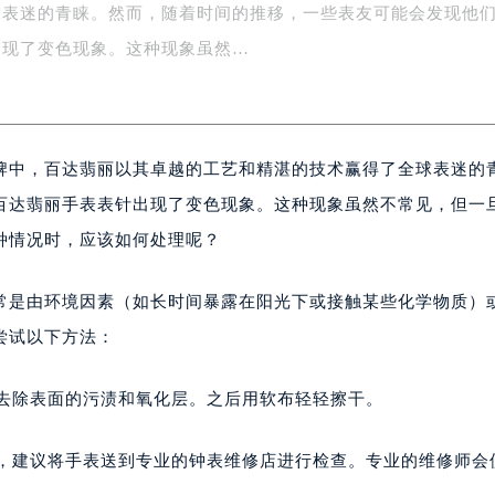
球表迷的青睐。然而，随着时间的推移，一些表友可能会发现他
字楼1号楼16层1604室（需提前预约）
务中心东塔写字楼（华润万象城）17层1706室（需提前预约）
出现了变色现象。这种现象虽然…
场办公楼20层2009室（需提前预约）
写字楼A座5层503-5室（需提前预约）
广场写字楼4号楼22层2209室（需提前预约）
牌中，百达翡丽以其卓越的工艺和精湛的技术赢得了全球表迷的
际中心写字楼8层805室（需提前预约）
易中心写字楼A座13层1304室（需提前预约）
百达翡丽手表表针出现了变色现象。这种现象虽然不常见，但一
绿地双子塔（中央广场）A1座办公楼14层07室（需提前预约）
种情况时，应该如何处理呢？
心写字楼（万象城）15层1508室（需提前预约）
际中心写字楼A塔7层704室（需提前预约）
常是由环境因素（如长时间暴露在阳光下或接触某些化学物质）
世界贸易中心大厦南塔写字楼15层07室（需提前预约）
尝试以下方法：
厦写字楼17层1701室（需提前预约）
厦写字楼1座30层05室（需提前预约）
，去除表面的污渍和氧化层。之后用软布轻轻擦干。
字楼B座11层1104室（需提前预约）
写字楼15层03室（需提前预约）
佳，建议将手表送到专业的钟表维修店进行检查。专业的维修师会
心写字楼24层2406B室（需提前预约）