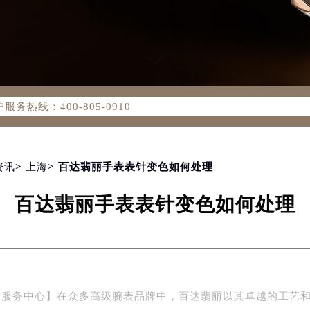
务网络优化升级公告
务热线：400-805-0910
805-0910，服务覆盖中国大陆、香港、澳门、台湾全部区域（非大
新网点地址：
国际中心写字楼D座11层1102室（北京总部）（需提前预约）
字楼W3座6层602室（需提前预约）
资讯
>
上海
> 百达翡丽手表表针变色如何处理
融中心写字楼26层2603室（需提前预约）
百达翡丽手表表针变色如何处理
2座37层3705室（需提前预约）
际广场写字楼8层806室（需提前预约）
南京中心写字楼22层C1-1室（需提前预约）
中心写字楼5号楼10层1008室（需提前预约）
FC国际金融中心写字楼35层3508室（需提前预约）
后服务中心】在众多高级腕表品牌中，百达翡丽以其卓越的工艺
楼1号楼18层1803室（需提前预约）