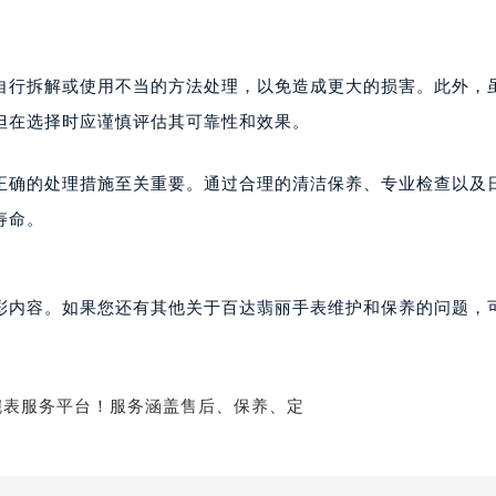
楼1224室（需提前预约）
大厦B座12楼03室（需提前预约）
心写字楼A座7楼709室（需提前预约）
自行拆解或使用不当的方法处理，以免造成更大的损害。此外，
2层04室（需提前预约）
但在选择时应谨慎评估其可靠性和效果。
心A座907室（需提前预约）
A座(旺进大厦)18层09室（需提前预约）
正确的处理措施至关重要。通过合理的清洁保养、专业检查以及
国际金融中心14楼14D（需提前预约）
寿命。
广场写字楼10层06室（需提前预约）
心写字楼B座13层07室（需提前预约）
安国际中心E座6楼10室（需提前预约）
彩内容。如果您还有其他关于百达翡丽手表维护和保养的问题，
B座17层1707室（需提前预约）
写字楼A座10层1002室（需提前预约）
心东1幢20楼2002室（需提前预约）
街70号华润万象城写字楼（鄂尔多斯大厦）23层2326室（需
州中心写字楼21层2102室（需提前预约）
国际金融中心写字楼20层01室（需提前预约）