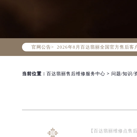
2026年8月百达翡丽中国区售后服
2026年8月百达翡丽全国官方售后客户服
官网公告>
百达翡丽官方全国统一服务热线400-
2026年8月百达翡丽售后服务中心最
北京市朝阳区建国门外大街甲6号华熙
北京市东城区东长安街1号东方广场写
当前位置：
百达翡丽售后维修服务中心
>
问题/知识/
天津市和平区赤峰道136号天津国际金
上海市徐汇区虹桥路3号港汇中心写字楼
上海市黄浦区南京东路299号宏伊国
南京市秦淮区中山南路1号（新街口）
常州市新北区龙锦路1590号现代传媒
徐州市鼓楼区淮海东路29号苏宁广场I
【百达翡丽维修点售
扬州市邗江区国展路29号星耀天地写字