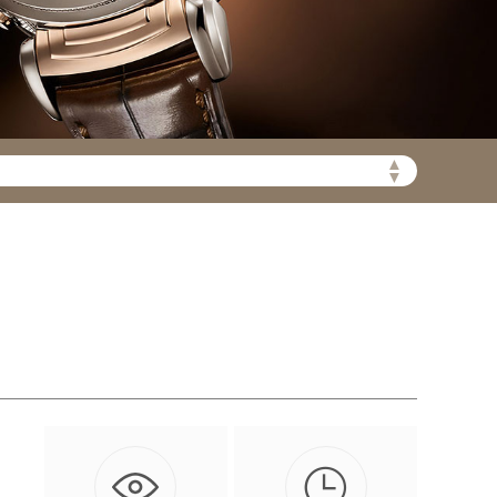
▲
陆需加拨“+86”）
▼

和