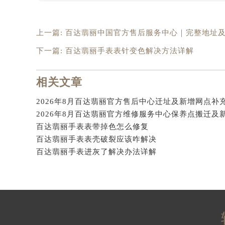
吉林省四平市铁东区紫气大路与南九
吉林省松原市宁江区五环大街百达翡
上一篇:
百达翡丽中国官方售后服务中心｜完整地址及
吉林省通化市东昌区环通乡江南大街
吉林省延边市延吉市解放路百达翡丽
下一篇:
百达翡丽手表表针变色解决方法详解
辽宁省鞍山市铁东区站前街百达翡丽
辽宁省本溪市平山区胜利路百达翡丽
相关文章
辽宁省朝阳市双塔区新华路百达翡丽
辽宁省丹东市振兴区七经街百达翡丽
辽宁省抚顺市新抚区东一路百达翡丽
百达翡丽手表表带掉色怎么修复
辽宁省阜新市海州区解放大街百达翡
百达翡丽手表表壳破裂应该咋解决
辽宁省葫芦岛市连山区中央路百达翡
百达翡丽手表进灰了解决办法详解
辽宁省锦州市古塔区中央大街百达翡
辽宁省辽阳市白塔区新运大街百达翡
辽宁省盘锦市兴隆台区石油大街百达
辽宁省铁岭市银州区南马路百达翡丽
辽宁省营口市站前区市府路与渤海大