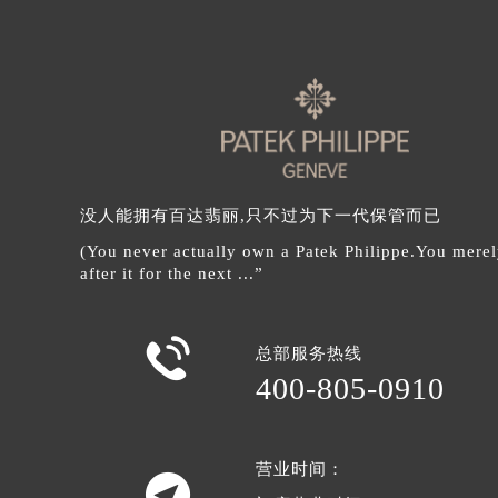
辽宁省沈阳市沈河区中街路137号亨
辽宁省沈阳市沈河区中街路83号亨
北京市朝阳区建国门外大街甲6号华熙
北京市东城区东长安街1号王府井东方
河北省保定市竞秀区朝阳北大街北国
内蒙古自治区阿拉善盟市左旗土尔扈
内蒙古自治区巴彦淖尔市临河区新华
没人能拥有百达翡丽,只不过为下一代保管而已
内蒙古自治区包头市青山区幸福路甲
(You never actually own a Patek Philippe.You merel
内蒙古自治区赤峰市红山区哈达街百
after it for the next ...”
内蒙古自治区鄂尔多斯市东胜区伊金
内蒙古自治区呼伦贝尔市海拉尔区中

总部服务热线
内蒙古自治区通辽市科尔沁区明仁大
400-805-0910
内蒙古自治区乌海市海勃湾区人民南
内蒙古自治区乌兰察布市集宁区恩和
内蒙古自治区锡林郭勒盟市锡林浩特
营业时间：

内蒙古自治区兴安盟市乌兰浩特市兴