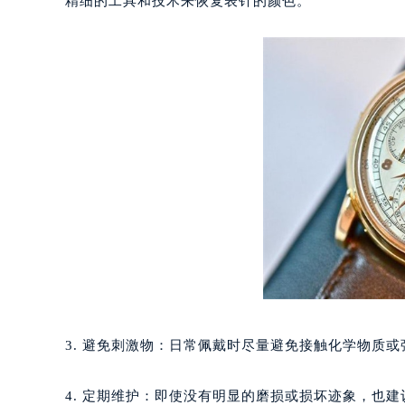
精细的工具和技术来恢复表针的颜色。
重庆市江北区观音桥步行街2号融恒时
长沙市芙蓉区定王台街道建湘路393
郑州市二七区铭功路10号华润大厦写字
太原市迎泽区解放路15号亨得利名
沈阳市沈河区中街路137号亨得利名
沈阳市沈河区中街路83号亨得利名
乌鲁木齐市天山区红山路26号时代广场
温州市鹿城区锦绣路1067号置信广场
哈尔滨市道里区友谊西路600号富力中
大连市中山区人民路15号国际金融大
佛山市禅城区季华五路57号万科金融中
东莞市东城街道鸿福东路1号民盈国贸
无锡市梁溪区人民中路139号恒隆广场
南通市崇川区工农路57号圆融广场写字
3. 避免刺激物：日常佩戴时尽量避免接触化学物质
苏州市苏州工业园区星港街199号苏州
武汉市江汉区解放大道686号世界贸易
4. 定期维护：即使没有明显的磨损或损坏迹象，也