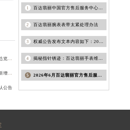
1
百达翡丽中国官方售后服务中心｜全新维修地址及官方热线权威信息公示（2026年8月最新）
2
百达翡丽腕表表带太紧处理办法
3
权威公告发布文本内容如下：2026年6月百达翡丽官方维修保养服务中心网点变动文件
4
揭秘指针锈迹：百达翡丽手表维护秘籍
2026年8月百达翡丽官方保养维修服务站点迁移及新设总览详细说明文件定稿
2026年7月百达翡丽官方售后维修中心及保养中心迁址新增全记录
5
2026年6月百达翡丽官方售后服务资源调整补充版（迁址+新增）
认公告
容