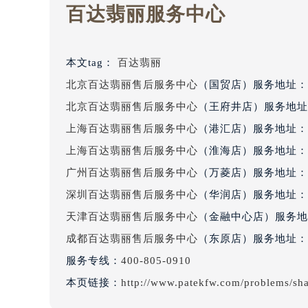
百达翡丽服务中心
黑龙江省大庆市萨尔图区会战大街百
黑龙江省鹤岗市向阳区红军路百达翡
黑龙江省黑河市爱辉区中央街百达翡
本文tag：
百达翡丽
黑龙江省鸡西市鸡冠区红军路百达翡
北京百达翡丽售后服务中心
（国贸店）服务地址：
黑龙江省佳木斯市向阳区长安路百达
黑龙江省牡丹江市东安区太平路百达
北京百达翡丽售后服务中心
（王府井店）服务地址
黑龙江省七台河市桃山区大同街百达
上海百达翡丽售后服务中心
（港汇店）服务地址：
黑龙江省齐齐哈尔市龙沙区龙华路百
上海百达翡丽售后服务中心
（淮海店）服务地址：
黑龙江省双鸭山市尖山区新兴大街百
广州百达翡丽售后服务中心
（万菱店）服务地址：
黑龙江省绥化市北林区新华街与康庄
深圳百达翡丽售后服务中心
（华润店）服务地址：
黑龙江省伊春市伊美区通河路百达翡
天津百达翡丽售后服务中心
（金融中心店）服务地
吉林省白城市洮北区明仁南街百达翡
成都百达翡丽售后服务中心
（东原店）服务地址：
吉林省白山市浑江区浑江大街百达翡
吉林省吉林市船营区河南街百达翡丽
服务专线：
400-805-0910
吉林省辽源市龙山区人民大街百达翡
本页链接：
http://www.patekfw.com/problems/sh
吉林省梅河口市新华街道梅河大街百