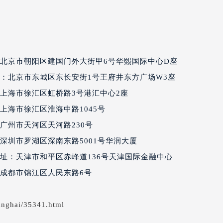
达翡丽售后服务中心（需提前预约）
丽售后服务中心（需提前预约）
丽售后服务中心（需提前预约）
丽售后服务中心（需提前预约）
北京市朝阳区建国门外大街甲6号华熙国际中心D座
翡丽售后服务中心（需提前预约）
翡丽售后服务中心（需提前预约）
：北京市东城区东长安街1号王府井东方广场W3座
翡丽售后服务中心（需提前预约）
上海市徐汇区虹桥路3号港汇中心2座
达翡丽售后服务中心（需提前预约）
上海市徐汇区淮海中路1045号
达翡丽售后服务中心（需提前预约）
广州市天河区天河路230号
路交叉口百达翡丽售后服务中心（需提前预约）
深圳市罗湖区深南东路5001号华润大厦
丽售后服务中心（需提前预约）
址：天津市和平区赤峰道136号天津国际金融中心
丽售后服务中心（需提前预约）
成都市锦江区人民东路6号
丽售后服务中心（需提前预约）
售后服务中心（需提前预约）
丽售后服务中心（需提前预约）
anghai/35341.html
达翡丽售后服务中心（需提前预约）