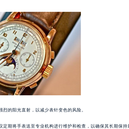
代广场写字楼9层902室（需提前预约）
号世茂环球金融中心写字楼（芙蓉广场）10层13室（需提前预约
楼29层2905室（需提前预约）
表服务中心（品牌授权店）3层整层（需提前预约）
表服务中心（品牌授权店）1层整层（需提前预约）
表服务中心（品牌授权店）1层整层（需提前预约）
（CCMALL）C座17层17-B（需提前预约）
10层1015室（需提前预约）
心T2座写字楼29层03室（需提前预约）
厦7层G室（需提前预约）
心C座12层1205室（需提前预约）
中心T1写字楼9层907室（需提前预约）
写字楼1座11层1104室（需提前预约）
楼16层1603室（需提前预约）
或强烈的阳光直射，以减少表针变色的风险。
中心办公楼C座22层08室（需提前预约）
大厦38层09室（需提前预约）
建议定期将手表送至专业机构进行维护和检查，以确保其长期保持