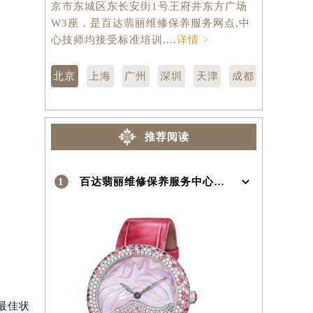
京市东城区东长安街1号王府井东方广场
汇区虹桥路
W3座，是百达翡丽维修保养服务网点,中
维修保养服
）
心技师均接受标准培训....
详情 >
训....
详情 
北京
上海
广州
深圳
天津
成都
推荐阅读
1
百达翡丽维修保养服务中心介绍 | Patek Philippe
最佳状