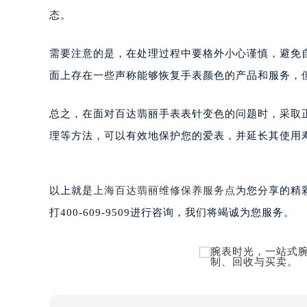
南宁市青秀区金湖路59号地王大厦12
态。
合肥市蜀山区潜山路111号万象城华润
泉州市丰泽区宝洲路729号浦西万达中
需要注意的是，在处理过程中要格外小心谨慎，避免
青岛市南区山东路6号华润大厦B座2
面上存在一些声称能够恢复手表颜色的产品和服务，
烟台市芝罘区胜利路139号万达金融中
长春市朝阳区西安大路727号中银大厦
总之，在面对百达翡丽手表表针变色的问题时，采取
贵阳市南明区都司高架桥路33号亨特
理等方法，可以有效地保护您的爱表，并延长其使用
昆明市盘龙区北京路928号同德昆明
石家庄市长安区中山东路39号勒泰中
西安市碑林区南关正街88号华侨城长
以上就是
上海百达翡丽维修保养服务点
为您分享的精
海口市龙华区金贸东路5号海口华润大厦
打400-609-9509进行咨询，我们将竭诚为您服务。
唐山市路南区新华东道100号万达广场
台州市椒江区东海大道1800号腾达中
内蒙古自治区呼和浩特市玉泉区大学西
甘肃省兰州市七里河区西津西路16号兰
重庆市解放碑渝中区民权路28号英利