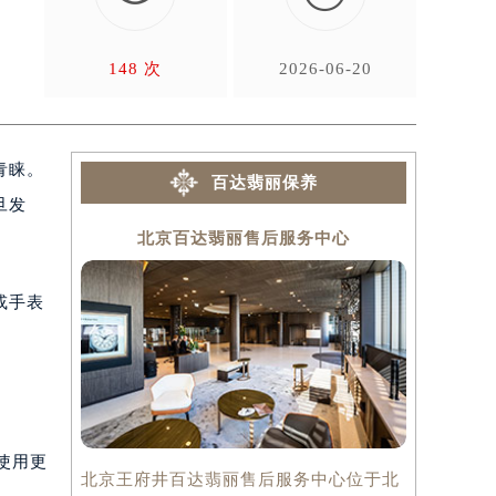
们
148 次
2026-06-20
青睐。
百达翡丽保养
旦发
北京百达翡丽售后服务中心
上
或手表
使用更
北京王府井百达翡丽售后服务中心位于北
上海百达翡