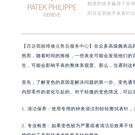
精湛的技术赢得了全
盐城市盐都区世纪大道5号盐城金融城写
泰州市海陵区永定东路399号置地商
的百达翡丽手表表针
宁波市江北区大闸南路500号来福士广
杭州市上城区钱江路1366号华润大厦
金华市金东区东市南街777号金华万达
【
百达翡丽维修点售后服务中心
】在众多高级腕表品
绍兴市越城区胜利东路379号世茂天
嘉兴市南湖区广益路705号嘉兴世界贸
然而，随着时间的推移，一些表友可能会发现他们的
南昌市红谷滩新区红谷中大道998号
生，可能会影响手表的整体美观度。那么，当遇到这
济南市历下区经十路11111号华润中
广州市天河区天河路230号万菱汇国
首先，了解变色的原因是解决问题的第一步。变色通
广州市越秀区环市东路371-375号
内部零件的老化引起的。对于轻微的变色情况，可以
深圳市罗湖区深南东路5001号华润大
惠州市惠城区江北文昌一路7号华贸大
1. 清洁保养：使用专用的钟表清洁剂轻轻擦拭表针
厦门市思明区湖滨东路95号华润大厦写
福州市鼓楼区五四路128-1号恒力城
2. 专业检查：如果变色较为严重或者清洁后效果不
成都市锦江区人民东路6号SAC东原中