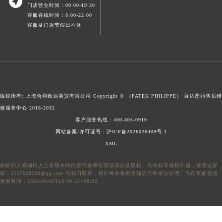

门店营业时间：09:00-19:30
澳门特别行政区花王堂区大三巴商圈百达翡丽售后服务中心（需提前预约）
客服在线时间：8:00-22:00
澳门特别行政区嘉模堂区官也街百达翡丽售后服务中心（需提前预约）
客服及门店节假日不休
澳门省路氹城市金光大道百达翡丽售后服务中心（需提前预约）
澳门特别行政区望德堂区塔石广场百达翡丽售后服务中心（需提前预约）
福建省福州市鼓楼区五四路128-1号恒力城写字楼15层03室百达翡丽售后服务中心（需提前预约）
福建省厦门市思明区湖滨东路95号万象城华润大厦B座11层1104室百达翡丽售后服务中心（需提前预约）
广东省潮州市潮安区新风路与潮汕路交汇处百达翡丽售后服务中心（需提前预约）
版权所有: 上海合和致远商贸有限公司 Copyright © （PATEK PHILIPPE）
百达翡丽售后维
广东省广州市天河区天河路230号万菱汇国际中心A塔7层704室百达翡丽售后服务中心（需提前预约）
修服务中心
2018-2032
客户服务热线：
400-805-0910
广东省广州市越秀区环市东路371-375号世界贸易中心大厦南塔15层1507室百达翡丽售后服务中心（需提前预约）
网站备案/许可证号：沪ICP备2026026409号-1
广东省河源市源城区越王大道百达翡丽售后服务中心（需提前预约）
XML
广东省惠州市惠城区江北文昌一路7号华贸大厦1座30层3005室百达翡丽售后服务中心（需提前预约）
广东省江门市蓬江区广场西路百达翡丽售后服务中心（需提前预约）
如权利人或知情人士发现本站内容存在事实错误或涉及版权、名誉权等侵权问题，请通过邮
箱：2557628530@qq.com 与我们联系，我们将在收到通知后立即依法处理。当前页面信息
广东省揭阳市榕城进贤门步行街百达翡丽售后服务中心（需提前预约）
更新时间：2026-08-06T18:00:25+08:00
广东省茂名市电白区水东街道迎宾大道百达翡丽售后服务中心（需提前预约）
广东省梅州市梅江区金燕大道百达翡丽售后服务中心（需提前预约）
广东省清远市清城区湖西路百达翡丽售后服务中心（需提前预约）