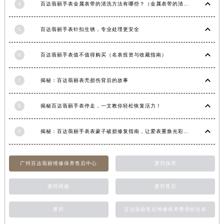
4
百达翡丽手表金属表带的清洗方法有哪些？（金属表带的清洗）
福建省漳州市龙文区步港路百达翡丽售后服务中心（需提前预约）
江苏省常州市新北区龙锦路1590号现代传媒中心5号楼10层1008室百达翡丽售后服务中心（需提前预约）
5
百达翡丽手表针扣生锈，专业处理更安全
江苏省淮安市清江浦区淮海北路百达翡丽售后服务中心（需提前预约）
江苏省连云港市海州区通灌北路百达翡丽售后服务中心（需提前预约）
6
百达翡丽手表值不值得购买（名表投资与收藏指南）
江苏省南京市秦淮区中山南路1号南京中心22层22-C1-C3室百达翡丽售后服务中心（需提前预约）
江苏省宿迁市宿城区西湖路百达翡丽售后服务中心（需提前预约）
7
揭秘：百达翡丽表壳损伤背后的故事
江苏省泰州市海陵区永定东路399号置地商务中心东塔（华润万象城）17层1706室百达翡丽售后服务中心（需提前预约）
8
揭秘百达翡丽手表停走，一文教你轻松恢复活力！
江苏省徐州市鼓楼区淮海东路29号苏宁广场IFC国际金融中心35层3508室百达翡丽售后服务中心（需提前预约）
江苏省盐城市盐都区世纪大道5号盐城金融城写字楼1号楼16层1604室百达翡丽售后服务中心（需提前预约）
9
揭秘：百达翡丽手表表蒙子破损修复指南，让爱表重焕光彩！
江苏省扬州市邗江区国展路29号星耀天地写字楼1号楼18层1803室百达翡丽售后服务中心（需提前预约）
江苏省镇江市京口区中山东路百达翡丽售后服务中心（需提前预约）
广州百达翡丽维修保养售后中心
萧邦保养
江西省抚州市临川区赣东大道百达翡丽售后服务中心（需提前预约）
江西省赣州市章贡区文清路百达翡丽售后服务中心（需提前预约）
萧邦维修
萧邦售后
江西省吉安市吉州区井冈山大道百达翡丽售后服务中心（需提前预约）
江西省景德镇市珠山区珠山中路百达翡丽售后服务中心（需提前预约）
萧邦
百达翡丽售后维修保养费用价目表
江西省九江市浔阳区浔阳路百达翡丽售后服务中心（需提前预约）