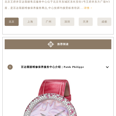
北京王府井百达翡丽售后服务中心位于北京市东城区东长安街1号王府井东方广场W3
上
山西省大同市平城区迎宾街百达翡丽售后服务中心（需提前预约）
座，是百达翡丽维修保养服务网点,中心技师均接受标准培训....
详情 >
修
山西省晋城市城区黄华街百达翡丽售后服务中心（需提前预约）
山西省晋中市榆次区顺城街百达翡丽售后服务中心（需提前预约）
北京
上海
广州
深圳
天津
成都
山西省临汾市尧都区解放路百达翡丽售后服务中心（需提前预约）
山西省吕梁市离石区永宁中路与建设街交叉口百达翡丽售后服务中心（需提前预约）
山西省朔州市朔城区怡西路与鄯阳西街交汇处百达翡丽售后服务中心（需提前预约）
推荐阅读
山西省忻州市忻府区和平东街与七一南路交叉口百达翡丽售后服务中心（需提前预约）
山西省阳泉市郊区平阳东街与新城大道交叉口百达翡丽售后服务中心（需提前预约）
山西省运城市盐湖区河东街百达翡丽售后服务中心（需提前预约）
1
百达翡丽维修保养服务中心介绍 | Patek Philippe
山西省长治市潞州区英雄中路百达翡丽售后服务中心（需提前预约）
山西省太原市迎泽区迎泽街道解放路15号亨得利名表维修授权店3楼百达翡丽售后服务中心（需提前预约）
天津市和平区赤峰道136号天津国际金融中心26层2603室百达翡丽售后服务中心（需提前预约）
安徽省安庆市迎江区人民路百达翡丽售后服务中心（需提前预约）
安徽省蚌埠市蚌山区淮河路百达翡丽售后服务中心（需提前预约）
安徽省亳州市谯城区魏武大道百达翡丽售后服务中心（需提前预约）
安徽省池州市贵池区长江路百达翡丽售后服务中心（需提前预约）