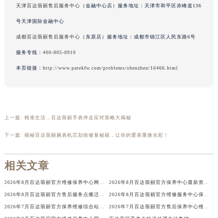
天津百达翡丽售后服务中心
（金融中心店）服务地址：天津市和平区赤峰道136
吉林省四平市铁东区紫气大路与南九经街交汇处百达翡丽售后服务中心（需提前预约）
号天津国际金融中心
吉林省松原市宁江区五环大街百达翡丽售后服务中心（需提前预约）
吉林省通化市东昌区环通乡江南大街百达翡丽售后服务中心（需提前预约）
成都百达翡丽售后服务中心
（东原店）服务地址：成都市锦江区人民东路6号
吉林省延边市延吉市解放路百达翡丽售后服务中心（需提前预约）
服务专线：
400-805-0910
辽宁省鞍山市铁东区站前街百达翡丽售后服务中心（需提前预约）
本页链接：
http://www.patekfw.com/problems/shenzhen/16466.html
辽宁省本溪市平山区胜利路百达翡丽售后服务中心（需提前预约）
辽宁省朝阳市双塔区新华路百达翡丽售后服务中心（需提前预约）
辽宁省丹东市振兴区七经街百达翡丽售后服务中心（需提前预约）
上一篇:
精准生活，百达翡丽手表停走应对策略大揭秘
辽宁省抚顺市新抚区东一路百达翡丽售后服务中心（需提前预约）
辽宁省阜新市海州区解放大街百达翡丽售后服务中心（需提前预约）
下一篇:
揭秘百达翡丽腕表机芯划痕修复秘籍，让你的爱表重焕光彩！
辽宁省葫芦岛市连山区中央路百达翡丽售后服务中心（需提前预约）
辽宁省锦州市古塔区中央大街百达翡丽售后服务中心（需提前预约）
相关文章
辽宁省辽阳市白塔区新运大街百达翡丽售后服务中心（需提前预约）
2026年8月百达翡丽官方维修保养中心网点变动及新增补充最终速查
2026年8月百达翡丽官方保养中心最新资讯：网点迁址与维修点新增详情
辽宁省盘锦市兴隆台区石油大街百达翡丽售后服务中心（需提前预约）
2026年8月百达翡丽官方售后服务点搬迁及新开最终补充一览
2026年8月百达翡丽官方维修服务中心保养点地址变更及新开补充店文件内容
辽宁省铁岭市银州区南马路百达翡丽售后服务中心（需提前预约）
2026年7月百达翡丽官方保养维修综合站搬迁及新增服务点补充最终公示定稿
2026年7月百达翡丽官方售后保养中心维修服务点迁址开业快讯文本内容公示
辽宁省营口市站前区市府路与渤海大街交叉口百达翡丽售后服务中心（需提前预约）