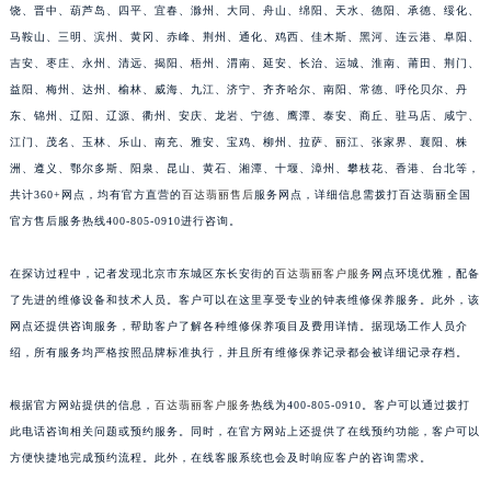
福建省漳州市龙文区步港路百达翡丽售后服务中心（需提前预约）
饶、晋中、葫芦岛、四平、宜春、滁州、大同、舟山、绵阳、天水、德阳、承德、绥化、
江苏省常州市新北区龙锦路1590号现代传媒中心5号楼10层1008室百达翡丽售后服务中心（需提前预约）
马鞍山、三明、滨州、黄冈、赤峰、荆州、通化、鸡西、佳木斯、黑河、连云港、阜阳、
吉安、枣庄、永州、清远、揭阳、梧州、渭南、延安、长治、运城、淮南、莆田、荆门、
江苏省淮安市清江浦区淮海北路百达翡丽售后服务中心（需提前预约）
益阳、梅州、达州、榆林、威海、九江、济宁、齐齐哈尔、南阳、常德、呼伦贝尔、丹
江苏省连云港市海州区通灌北路百达翡丽售后服务中心（需提前预约）
东、锦州、辽阳、辽源、衢州、安庆、龙岩、宁德、鹰潭、泰安、商丘、驻马店、咸宁、
江苏省南京市秦淮区中山南路1号南京中心22层22-C1-C3室百达翡丽售后服务中心（需提前预约）
江门、茂名、玉林、乐山、南充、雅安、宝鸡、柳州、拉萨、丽江、张家界、襄阳、株
江苏省宿迁市宿城区西湖路百达翡丽售后服务中心（需提前预约）
洲、遵义、鄂尔多斯、阳泉、昆山、黄石、湘潭、十堰、漳州、攀枝花、香港、台北等，
江苏省泰州市海陵区永定东路399号置地商务中心东塔（华润万象城）17层1706室百达翡丽售后服务中心（需提前预约）
共计360+网点，均有官方直营的
百达翡丽售后
服务网点，详细信息需拨打百达翡丽全国
江苏省徐州市鼓楼区淮海东路29号苏宁广场IFC国际金融中心35层3508室百达翡丽售后服务中心（需提前预约）
官方售后服务热线400-805-0910进行咨询。
江苏省盐城市盐都区世纪大道5号盐城金融城写字楼1号楼16层1604室百达翡丽售后服务中心（需提前预约）
在探访过程中，记者发现北京市东城区东长安街的
百达翡丽客户服务
网点环境优雅，配备
江苏省扬州市邗江区国展路29号星耀天地写字楼1号楼18层1803室百达翡丽售后服务中心（需提前预约）
了先进的维修设备和技术人员。客户可以在这里享受专业的钟表维修保养服务。此外，该
江苏省镇江市京口区中山东路百达翡丽售后服务中心（需提前预约）
网点还提供咨询服务，帮助客户了解各种维修保养项目及费用详情。据现场工作人员介
江西省抚州市临川区赣东大道百达翡丽售后服务中心（需提前预约）
绍，所有服务均严格按照品牌标准执行，并且所有维修保养记录都会被详细记录存档。
江西省赣州市章贡区文清路百达翡丽售后服务中心（需提前预约）
江西省吉安市吉州区井冈山大道百达翡丽售后服务中心（需提前预约）
根据官方网站提供的信息，
百达翡丽客户服务
热线为400-805-0910。客户可以通过拨打
此电话咨询相关问题或预约服务。同时，在官方网站上还提供了在线预约功能，客户可以
江西省景德镇市珠山区珠山中路百达翡丽售后服务中心（需提前预约）
方便快捷地完成预约流程。此外，在线客服系统也会及时响应客户的咨询需求。
江西省九江市浔阳区浔阳路百达翡丽售后服务中心（需提前预约）