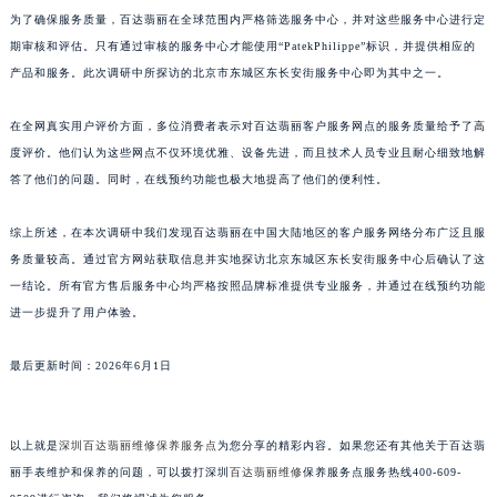
江西省南昌市红谷滩新区红谷中大道998号绿地双子塔（中央广场）A1座办公楼14层1407室百达翡丽售后服务中心（需提前预约）
为了确保服务质量，百达翡丽在全球范围内严格筛选服务中心，并对这些服务中心进行定
江西省萍乡市安源区萍安北大道与康庄路交叉口百达翡丽售后服务中心（需提前预约）
期审核和评估。只有通过审核的服务中心才能使用“PatekPhilippe”标识，并提供相应的
江西省上饶市信州区滨江西路百达翡丽售后服务中心（需提前预约）
产品和服务。此次调研中所探访的北京市东城区东长安街服务中心即为其中之一。
江西省新余市渝水区北湖西路百达翡丽售后服务中心（需提前预约）
在全网真实用户评价方面，多位消费者表示对百达翡丽客户服务网点的服务质量给予了高
江西省宜春市袁州区中山中路百达翡丽售后服务中心（需提前预约）
度评价。他们认为这些网点不仅环境优雅、设备先进，而且技术人员专业且耐心细致地解
江西省鹰潭市月湖区胜利东路百达翡丽售后服务中心（需提前预约）
答了他们的问题。同时，在线预约功能也极大地提高了他们的便利性。
山东省德州市德城区东风中路百达翡丽售后服务中心（需提前预约）
山东省东营市东营区济南路百达翡丽售后服务中心（需提前预约）
综上所述，在本次调研中我们发现百达翡丽在中国大陆地区的客户服务网络分布广泛且服
山东省济南市历下区经十路11111号华润中心写字楼（万象城）15层1508室百达翡丽售后服务中心（需提前预约）
务质量较高。通过官方网站获取信息并实地探访北京东城区东长安街服务中心后确认了这
山东省济宁市任城区太白楼路百达翡丽售后服务中心（需提前预约）
一结论。所有官方售后服务中心均严格按照品牌标准提供专业服务，并通过在线预约功能
进一步提升了用户体验。
山东省莱芜市文化南路8号银座商城名表维修一楼名表维修百达翡丽售后服务中心（需提前预约）
山东省临沂市兰山区解放路百达翡丽售后服务中心（需提前预约）
最后更新时间：2026年6月1日
山东省日照市东港区烟台路百达翡丽售后服务中心（需提前预约）
山东省泰安市泰山区财源街道泰山大街百达翡丽售后服务中心（需提前预约）
山东省威海市环翠区新威海路89号振华商厦一楼名表维修百达翡丽售后服务中心（需提前预约）
以上就是
深圳百达翡丽维修保养服务点
为您分享的精彩内容。如果您还有其他关于百达翡
山东省潍坊市奎文区东风东街百达翡丽售后服务中心（需提前预约）
丽手表维护和保养的问题，可以拨打深圳
百达翡丽维修
保养服务点服务热线400-609-