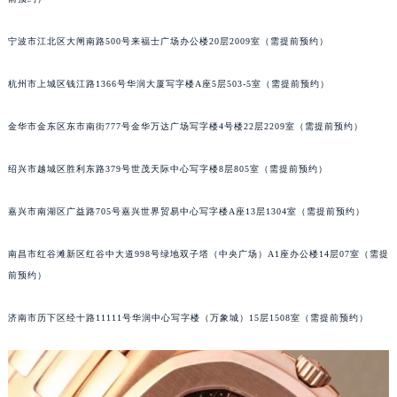
南宁市青秀区金湖路59号地王大厦12楼1224室（需提前预约）
合肥市蜀山区潜山路111号万象城华润大厦B座12楼03室（需提前预约）
宁波市江北区大闸南路500号来福士广场办公楼20层2009室（需提前预约）
泉州市丰泽区宝洲路729号浦西万达中心写字楼A座7楼709室（需提前预约）
青岛市南区山东路6号华润大厦B座22层04室（需提前预约）
杭州市上城区钱江路1366号华润大厦写字楼A座5层503-5室（需提前预约）
烟台市芝罘区胜利路139号万达金融中心A座907室（需提前预约）
金华市金东区东市南街777号金华万达广场写字楼4号楼22层2209室（需提前预约）
长春市朝阳区西安大路727号中银大厦A座(旺进大厦)18层09室（需提前预约）
贵阳市南明区都司高架桥路33号亨特国际金融中心14楼14D（需提前预约）
绍兴市越城区胜利东路379号世茂天际中心写字楼8层805室（需提前预约）
昆明市盘龙区北京路928号同德昆明广场写字楼10层06室（需提前预约）
石家庄市长安区中山东路39号勒泰中心写字楼B座13层07室（需提前预约）
嘉兴市南湖区广益路705号嘉兴世界贸易中心写字楼A座13层1304室（需提前预约）
西安市碑林区南关正街88号华侨城长安国际中心E座6楼10室（需提前预约）
海口市龙华区金贸东路5号海口华润大厦B座17层1707室（需提前预约）
南昌市红谷滩新区红谷中大道998号绿地双子塔（中央广场）A1座办公楼14层07室（需提
前预约）
唐山市路南区新华东道100号万达广场写字楼A座10层1002室（需提前预约）
台州市椒江区东海大道1800号腾达中心东1幢20楼2002室（需提前预约）
济南市历下区经十路11111号华润中心写字楼（万象城）15层1508室（需提前预约）
内蒙古自治区呼和浩特市玉泉区大学西街70号华润万象城写字楼（鄂尔多斯大厦）23层2326室（需提前预约）
甘肃省兰州市七里河区西津西路16号兰州中心写字楼21层2102室（需提前预约）
重庆市解放碑渝中区民权路28号英利国际金融中心写字楼20层01室（需提前预约）