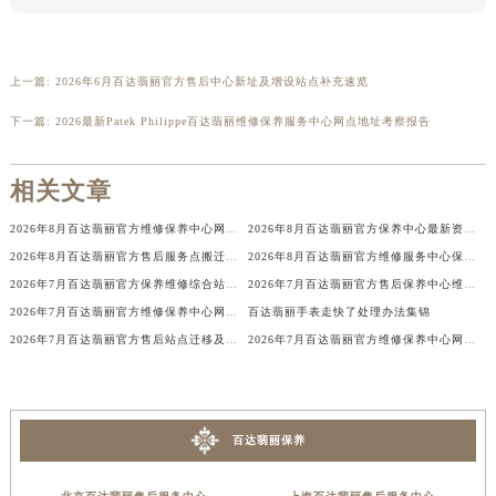
广东省汕头市龙湖区长平路百达翡丽售后服务中心（需提前预约）
广东省汕尾市城区香洲街道园林社区翠园街百达翡丽售后服务中心（需提前预约）
广东省韶关市武江区芙蓉新区与老城中心交汇处百达翡丽售后服务中心（需提前预约）
上一篇:
2026年6月百达翡丽官方售后中心新址及增设站点补充速览
广东省深圳市罗湖区深南东路5001号华润大厦17层1701室百达翡丽售后服务中心（需提前预约）
下一篇:
2026最新Patek Philippe百达翡丽维修保养服务中心网点地址考察报告
广东省阳江市江城区东风一路百达翡丽售后服务中心（需提前预约）
广东省云浮市云城区金山路百达翡丽售后服务中心（需提前预约）
相关文章
广东省湛江市赤坎区观海北路百达翡丽售后服务中心（需提前预约）
广东省肇庆市端州区信安大道与砚都大道交汇处百达翡丽售后服务中心（需提前预约）
2026年8月百达翡丽官方维修保养中心网点变动及新增补充最终速查
2026年8月百达翡丽官方保养中心最新资讯：网点迁址与维修点新增详情
广西壮族自治区百色市右江区中山二路百达翡丽售后服务中心（需提前预约）
2026年8月百达翡丽官方售后服务点搬迁及新开最终补充一览
2026年8月百达翡丽官方维修服务中心保养点地址变更及新开补充店文件内容
广西壮族自治区北海市海城区北京路百达翡丽售后服务中心（需提前预约）
2026年7月百达翡丽官方保养维修综合站搬迁及新增服务点补充最终公示定稿
2026年7月百达翡丽官方售后保养中心维修服务点迁址开业快讯文本内容公示
2026年7月百达翡丽官方维修保养中心网点最终变动及新增速查终稿
百达翡丽手表走快了处理办法集锦
广西壮族自治区崇左市江州区石景林街道友谊大道与丽川路交汇处百达翡丽售后服务中心（需提前预约）
2026年7月百达翡丽官方售后站点迁移及新开最终补充速览
2026年7月百达翡丽官方维修保养中心网点变动及新增信息补充速查文本
广西壮族自治区防城港市港口区金花茶大道百达翡丽售后服务中心（需提前预约）
广西壮族自治区贵港市港北区港城街道布山大道与仙衣路交叉口百达翡丽售后服务中心（需提前预约）
广西壮族自治区桂林市秀峰区红岭路百达翡丽售后服务中心（需提前预约）
广西壮族自治区河池市金城江区金城江街道朝阳路百达翡丽售后服务中心（需提前预约）
百达翡丽保养
广西壮族自治区贺州市八步区城东街道灵峰南路百达翡丽售后服务中心（需提前预约）