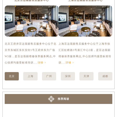
北京百达翡丽售后服务中心
上海百达翡丽售后服务中心
广西壮族自治区来宾市兴宾区桂中大道百达翡丽售后服务中心（需提前预约）
广西壮族自治区柳州市城中区中山中路百达翡丽售后服务中心（需提前预约）
广西壮族自治区钦州市钦南区金海湾东大街百达翡丽售后服务中心（需提前预约）
广西壮族自治区梧州市万秀区龙湖镇高旺路百达翡丽售后服务中心（需提前预约）
广西壮族自治区玉林市玉州区金玉路百达翡丽售后服务中心（需提前预约）
海南省儋州市儋州市那大镇兰洋北路百达翡丽售后服务中心（需提前预约）
北京王府井百达翡丽售后服务中心位于北
上海百达翡丽售后服务中心位于上海市徐
广
海南省东方市八所镇解放西路百达翡丽售后服务中心（需提前预约）
京市东城区东长安街1号王府井东方广场
汇区虹桥路3号港汇中心2座，是百达翡丽
州
海南省琼海市嘉积镇东风路百达翡丽售后服务中心（需提前预约）
W3座，是百达翡丽维修保养服务网点,中
维修保养服务网点,中心技师均接受标准培
保
海南省三沙市西沙区西沙群岛永兴岛北京路百达翡丽售后服务中心（需提前预约）
心技师均接受标准培训....
详情 >
训....
详情 >
训..
海南省三亚市吉阳区迎宾路百达翡丽售后服务中心（需提前预约）
海南省万宁市万城镇解放路百达翡丽售后服务中心（需提前预约）
北京
上海
广州
深圳
天津
成都
海南省文昌市文城镇教育东路百达翡丽售后服务中心（需提前预约）
海南省五指山市通什镇三月三大道百达翡丽售后服务中心（需提前预约）
香港特别行政区尖沙咀区油尖旺区广东道百达翡丽售后服务中心（需提前预约）
推荐阅读
香港特别行政区金钟区中西区金钟道百达翡丽售后服务中心（需提前预约）
香港特别行政区九龙区油尖旺区弥敦道百达翡丽售后服务中心（需提前预约）