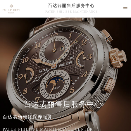
百达翡丽售后服务中心

PATEK PHILIPPE MAINTENANCE
百达翡丽售后维修服务中心竭诚为您服务！
中心介绍
联系我们
百达翡丽售后服务中心
百达翡丽维修保养服务
PATEK PHILIPPE MAINTENANCE CENTER