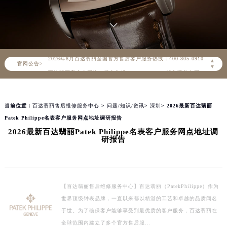
2026年8月百达翡丽中国区售后服务网络优化升级公告
2026年8月百达翡丽全国官方售后客户服务热线：400-805-0910
▲
官网公告>
▼
百达翡丽官方全国统一服务热线400-805-0910，服务覆盖中国大陆、香港、澳门、台湾全部区域（非大陆需加拨“+86”）
2026年8月百达翡丽售后服务中心最新网点地址：
北京市朝阳区建国门外大街甲6号华熙国际中心写字楼D座11层1102室（北京总部）（需提前预约）
当前位置：
百达翡丽售后维修服务中心
>
问题/知识/资讯
>
深圳
> 2026最新百达翡丽
北京市东城区东长安街1号东方广场写字楼W3座6层602室（需提前预约）
Patek Philippe名表客户服务网点地址调研报告
天津市和平区赤峰道136号天津国际金融中心写字楼26层2603室（需提前预约）
2026最新百达翡丽Patek Philippe名表客户服务网点地址调
研报告
上海市徐汇区虹桥路3号港汇中心写字楼2座37层3705室（需提前预约）
上海市黄浦区南京东路299号宏伊国际广场写字楼8层806室（需提前预约）
南京市秦淮区中山南路1号（新街口）南京中心写字楼22层C1-1室（需提前预约）
常州市新北区龙锦路1590号现代传媒中心写字楼5号楼10层1008室（需提前预约）
【百达翡丽售后维修服务中心】百达翡丽（PatekPhilippe）作为
世界顶级钟表品牌，一直以来都以精湛的工艺和卓越的品质闻名
徐州市鼓楼区淮海东路29号苏宁广场IFC国际金融中心写字楼35层3508室（需提前预约）
于世。为了确保客户能够享受到最优质的客户服务，百达翡丽在
扬州市邗江区国展路29号星耀天地写字楼1号楼18层1803室（需提前预约）
全球范围内建立了多个官方售后服…