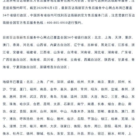
上述所有百达翡丽官方售后服务地址服务范围均为全国，全部可选择到店或邮寄服务，注
安徽省滁州市琅琊区南谯北路百达翡丽售后服务中心（需提前预约）
意提前预约即可。截至2026年6月1日，最新百达翡丽官方售后服务中心网点布局已覆盖
安徽省阜阳市颍州区颍州北路百达翡丽售后服务中心（需提前预约）
34个省级行政区，中国所有省份均可找到百达翡丽的官方售后服务门店，注意需拨打百达
安徽省淮北市相山区淮海路百达翡丽售后服务中心（需提前预约）
翡丽全国官方售后服务热线：400-805-0910进行预约。
安徽省淮南市田家庵区国庆中路百达翡丽售后服务中心（需提前预约）
安徽省黄山市屯溪区黄山西路百达翡丽售后服务中心（需提前预约）
目前
百达翡丽售后
服务中心网点已覆盖全国34个省级行政区：北京、上海、天津、重庆、
安徽省六安市金安区解放中路百达翡丽售后服务中心（需提前预约）
澳门、香港、河北省、山西省、内蒙古自治区、辽宁省、吉林省、黑龙江省、江苏省、浙
江省、安徽省、福建省、江西省、山东省、台湾省、河南省、湖北省、湖南省、广东省、
安徽省马鞍山市雨山区湖南西路百达翡丽售后服务中心（需提前预约）
广西壮族自治区、海南省、四川省、贵州省、云南省、西藏自治区、陕西省、甘肃省、青
安徽省宿州市埇桥区人民中路百达翡丽售后服务中心（需提前预约）
海省、宁夏回族自治区、新疆维吾尔自治区；
安徽省铜陵市铜官区石城大道百达翡丽售后服务中心（需提前预约）
安徽省芜湖市镜湖区中山路步行街百达翡丽售后服务中心（需提前预约）
地级市已覆盖：北京、上海、广州、深圳、成都、杭州、天津、南京、重庆、郑州、长
安徽省宣城市宣州区叠嶂西路百达翡丽售后服务中心（需提前预约）
沙、宁波、厦门、福州、南昌、金华、嘉兴、扬州、常州、绍兴、徐州、盐城、泰州、济
福建省龙岩市新罗区九一南路百达翡丽售后服务中心（需提前预约）
南、惠州、苏州、武汉、西安、青岛、无锡、温州、沈阳、大连、海口、三亚、佛山、东
莞、珠海、哈尔滨、合肥、昆明、太原、石家庄、南宁、南通、长春、烟台、唐山、廊
福建省南平市建阳区人民西路百达翡丽售后服务中心（需提前预约）
坊、保定、贵阳、泉州、台州、湖州、中山、乌鲁木齐、洛阳、邯郸、秦皇岛、澳门、西
福建省宁德市蕉城区天湖东路百达翡丽售后服务中心（需提前预约）
宁、潍坊、呼和浩特、沧州、鞍山、赣州、临沂、岳阳、平顶山、镇江、桂林、芜湖、汕
福建省莆田市城厢区霞林街道荔华东大道百达翡丽售后服务中心（需提前预约）
头、淄博、兰州、银川、郴州、大庆、张家口、衡阳、焦作、周口、邵阳、亳州、新乡、
福建省三明市三元区东乾二路百达翡丽售后服务中心（需提前预约）
衡水、牡丹江、德州、聊城、包头、淮安、宜昌、许昌、邢台、宿迁、丽水、蚌埠、上