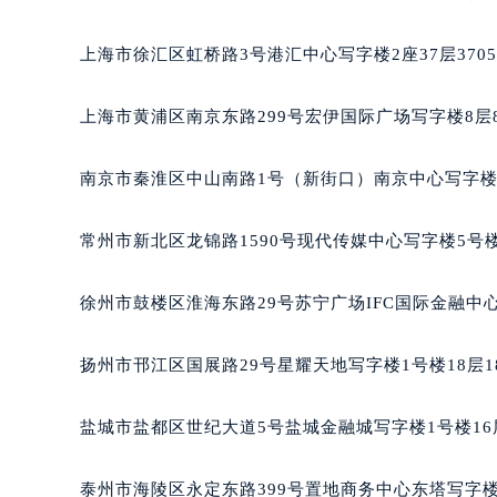
重庆市江北区观音桥步行街2号融恒时
长沙市芙蓉区定王台街道建湘路393
上海市徐汇区虹桥路3号港汇中心写字楼2座37层370
郑州市二七区铭功路10号华润大厦写字
太原市迎泽区解放路15号亨得利名
上海市黄浦区南京东路299号宏伊国际广场写字楼8层
沈阳市沈河区中街路137号亨得利名
沈阳市沈河区中街路83号亨得利名
南京市秦淮区中山南路1号（新街口）南京中心写字楼2
乌鲁木齐市天山区红山路26号时代广场
温州市鹿城区锦绣路1067号置信广场
常州市新北区龙锦路1590号现代传媒中心写字楼5号楼
哈尔滨市道里区友谊西路600号富力中
大连市中山区人民路15号国际金融大
徐州市鼓楼区淮海东路29号苏宁广场IFC国际金融中心
佛山市禅城区季华五路57号万科金融中
东莞市东城街道鸿福东路1号民盈国贸
扬州市邗江区国展路29号星耀天地写字楼1号楼18层1
无锡市梁溪区人民中路139号恒隆广场
南通市崇川区工农路57号圆融广场写字
盐城市盐都区世纪大道5号盐城金融城写字楼1号楼16
苏州市苏州工业园区星港街199号苏州
武汉市江汉区解放大道686号世界贸易
泰州市海陵区永定东路399号置地商务中心东塔写字楼