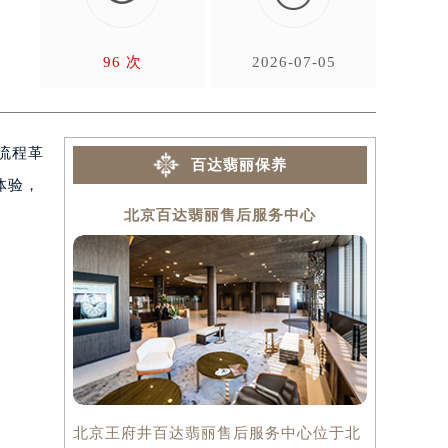
96 次
2026-07-05
流程革
百达翡丽保养
体验，
北京百达翡丽售后服务中心
上
北京王府井百达翡丽售后服务中心位于北
上海百达翡