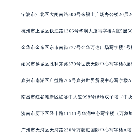
南宁市青秀区金湖路59号地王大厦12
合肥市蜀山区潜山路111号万象城华润
宁波市江北区大闸南路500号来福士广场办公楼20层2
泉州市丰泽区宝洲路729号浦西万达中
青岛市南区山东路6号华润大厦B座2
杭州市上城区钱江路1366号华润大厦写字楼A座5层5
烟台市芝罘区胜利路139号万达金融中
长春市朝阳区西安大路727号中银大厦
金华市金东区东市南街777号金华万达广场写字楼4号楼
贵阳市南明区都司高架桥路33号亨特
昆明市盘龙区北京路928号同德昆明
绍兴市越城区胜利东路379号世茂天际中心写字楼8层
石家庄市长安区中山东路39号勒泰中
西安市碑林区南关正街88号华侨城长
嘉兴市南湖区广益路705号嘉兴世界贸易中心写字楼A座
海口市龙华区金贸东路5号海口华润大厦
唐山市路南区新华东道100号万达广场
南昌市红谷滩新区红谷中大道998号绿地双子塔（中央
台州市椒江区东海大道1800号腾达中
内蒙古自治区呼和浩特市玉泉区大学西
济南市历下区经十路11111号华润中心写字楼（万象城
甘肃省兰州市七里河区西津西路16号兰
重庆市解放碑渝中区民权路28号英利
广州市天河区天河路230号万菱汇国际中心写字楼A塔