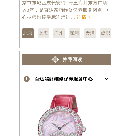
京市东城区东长安街1号王府井东方广场
汇区虹桥路
W3座，是百达翡丽维修保养服务网点,中
维修保养服
）
心技师均接受标准培训....
详情 >
训....
详情 
北京
上海
广州
深圳
天津
成都
推荐阅读
1
百达翡丽维修保养服务中心介绍 | Patek Philippe