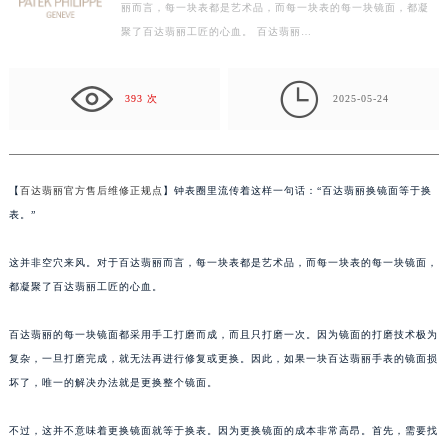
话：“百达翡丽换镜面等于换表。” 这并非空穴来风。对于百达翡
常州市新北区龙锦路1590号现代传媒中心写字楼5号楼10层1008室（需提前预约）
丽而言，每一块表都是艺术品，而每一块表的每一块镜面，都凝
徐州市鼓楼区淮海东路29号苏宁广场IFC国际金融中心写字楼35层3508室（需提前预约）
聚了百达翡丽工匠的心血。 百达翡丽…
扬州市邗江区国展路29号星耀天地写字楼1号楼18层1803室（需提前预约）
盐城市盐都区世纪大道5号盐城金融城写字楼1号楼16层1604室（需提前预约）

393 次
2025-05-24
泰州市海陵区永定东路399号置地商务中心东塔写字楼（华润万象城）17层1706室（需提前预约）
宁波市江北区大闸南路500号来福士广场办公楼20层2009室（需提前预约）
杭州市上城区钱江路1366号华润大厦写字楼A座5层503-5室（需提前预约）
金华市金东区东市南街777号金华万达广场写字楼4号楼22层2209室（需提前预约）
【
百达翡丽官方售后维修正规点
】钟表圈里流传着这样一句话：“百达翡丽换镜面等于换
绍兴市越城区胜利东路379号世茂天际中心写字楼8层805室（需提前预约）
表。”
嘉兴市南湖区广益路705号嘉兴世界贸易中心写字楼A座13层1304室（需提前预约）
这并非空穴来风。对于百达翡丽而言，每一块表都是艺术品，而每一块表的每一块镜面，
南昌市红谷滩新区红谷中大道998号绿地双子塔（中央广场）A1座办公楼14层07室（需提前预约）
都凝聚了百达翡丽工匠的心血。
济南市历下区经十路11111号华润中心写字楼（万象城）15层1508室（需提前预约）
广州市天河区天河路230号万菱汇国际中心写字楼A塔7层704室（需提前预约）
百达翡丽的每一块镜面都采用手工打磨而成，而且只打磨一次。因为镜面的打磨技术极为
广州市越秀区环市东路371-375号世界贸易中心大厦南塔写字楼15层07室（需提前预约）
复杂，一旦打磨完成，就无法再进行修复或更换。因此，如果一块百达翡丽手表的镜面损
深圳市罗湖区深南东路5001号华润大厦写字楼17层1701室（需提前预约）
坏了，唯一的解决办法就是更换整个镜面。
惠州市惠城区江北文昌一路7号华贸大厦写字楼1座30层05室（需提前预约）