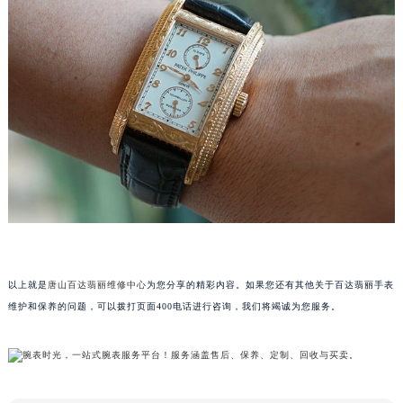
南通市崇川区工农路57号圆融广场写字楼16层1603室（需提前预约）
苏州市苏州工业园区星港街199号苏州中心办公楼C座22层08室（需提前预约）
武汉市江汉区解放大道686号世界贸易大厦38层09室（需提前预约）
南宁市青秀区金湖路59号地王大厦12楼1224室（需提前预约）
合肥市蜀山区潜山路111号万象城华润大厦B座12楼03室（需提前预约）
泉州市丰泽区宝洲路729号浦西万达中心写字楼A座7楼709室（需提前预约）
青岛市南区山东路6号华润大厦B座22层04室（需提前预约）
烟台市芝罘区胜利路139号万达金融中心A座907室（需提前预约）
长春市朝阳区西安大路727号中银大厦A座(旺进大厦)18层09室（需提前预约）
贵阳市南明区都司高架桥路33号亨特国际金融中心14楼14D（需提前预约）
昆明市盘龙区北京路928号同德昆明广场写字楼10层06室（需提前预约）
石家庄市长安区中山东路39号勒泰中心写字楼B座13层07室（需提前预约）
以上就是
唐山百达翡丽维修中心
为您分享的精彩内容。如果您还有其他关于百达翡丽手表
西安市碑林区南关正街88号华侨城长安国际中心E座6楼10室（需提前预约）
维护和保养的问题，可以拨打页面400电话进行咨询，我们将竭诚为您服务。
海口市龙华区金贸东路5号海口华润大厦B座17层1707室（需提前预约）
唐山市路南区新华东道100号万达广场写字楼A座10层1002室（需提前预约）
台州市椒江区东海大道1800号腾达中心东1幢20楼2002室（需提前预约）