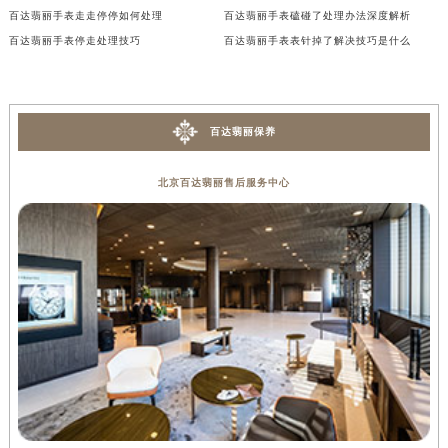
辽宁省盘锦市兴隆台区石油大街百达翡丽售后服务中心（需提前预约）
2026年6月百达翡丽官方保养中心维修网点搬迁及新增补充确认内容
2026年6月百达翡丽官方保养维修网络更新补充版确认内容公开
百达翡丽手表走走停停如何处理
百达翡丽手表磕碰了处理办法深度解析
辽宁省铁岭市银州区南马路百达翡丽售后服务中心（需提前预约）
百达翡丽手表停走处理技巧
百达翡丽手表表针掉了解决技巧是什么
辽宁省营口市站前区市府路与渤海大街交叉口百达翡丽售后服务中心（需提前预约）
辽宁省沈阳市沈河区中街路137号亨得利名表维修授权店1楼百达翡丽售后服务中心（需提前预约）
辽宁省沈阳市沈河区中街路83号亨得利名表维修授权店1楼百达翡丽售后服务中心（需提前预约）
北京市朝阳区建国门外大街甲6号华熙国际中心D座11层1102室百达翡丽售后服务中心（北京总部）（需提前预约）
百达翡丽保养
北京市东城区东长安街1号王府井东方广场W3座6层602室百达翡丽售后服务中心（需提前预约）
北京百达翡丽售后服务中心
河北省保定市竞秀区朝阳北大街北国先天下百达翡丽售后服务中心（需提前预约）
内蒙古自治区阿拉善盟市左旗土尔扈特大街百达翡丽售后服务中心（需提前预约）
内蒙古自治区巴彦淖尔市临河区新华街百达翡丽售后服务中心（需提前预约）
内蒙古自治区包头市青山区幸福路甲3号王府井百货名表维修百达翡丽售后服务中心（需提前预约）
内蒙古自治区赤峰市红山区哈达街百达翡丽售后服务中心（需提前预约）
内蒙古自治区鄂尔多斯市东胜区伊金霍洛街百达翡丽售后服务中心（需提前预约）
内蒙古自治区呼伦贝尔市海拉尔区中央街百达翡丽售后服务中心（需提前预约）
内蒙古自治区通辽市科尔沁区明仁大街百达翡丽售后服务中心（需提前预约）
内蒙古自治区乌海市海勃湾区人民南路百达翡丽售后服务中心（需提前预约）