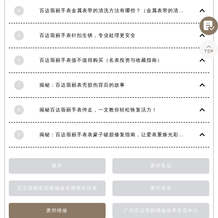
福建省宁德市蕉城区天湖东路百达翡丽售后服务中心（需提前预约）
福建省莆田市城厢区霞林街道荔华东大道百达翡丽售后服务中心（需提前预约）
4
百达翡丽手表金属表带的清洗方法有哪些？（金属表带的清洗）

福建省三明市三元区东乾二路百达翡丽售后服务中心（需提前预约）

5
百达翡丽手表针扣生锈，专业处理更安全
福建省漳州市龙文区步港路百达翡丽售后服务中心（需提前预约）
江苏省常州市新北区龙锦路1590号现代传媒中心5号楼10层1008室百达翡丽售后服务中心（需提前预约）
6
百达翡丽手表值不值得购买（名表投资与收藏指南）
江苏省淮安市清江浦区淮海北路百达翡丽售后服务中心（需提前预约）
江苏省连云港市海州区通灌北路百达翡丽售后服务中心（需提前预约）
7
揭秘：百达翡丽表壳损伤背后的故事
江苏省南京市秦淮区中山南路1号南京中心22层22-C1-C3室百达翡丽售后服务中心（需提前预约）
江苏省宿迁市宿城区西湖路百达翡丽售后服务中心（需提前预约）
8
揭秘百达翡丽手表停走，一文教你轻松恢复活力！
江苏省泰州市海陵区永定东路399号置地商务中心东塔（华润万象城）17层1706室百达翡丽售后服务中心（需提前预约）
江苏省徐州市鼓楼区淮海东路29号苏宁广场IFC国际金融中心35层3508室百达翡丽售后服务中心（需提前预约）
9
揭秘：百达翡丽手表表蒙子破损修复指南，让爱表重焕光彩！
江苏省盐城市盐都区世纪大道5号盐城金融城写字楼1号楼16层1604室百达翡丽售后服务中心（需提前预约）
江苏省扬州市邗江区国展路29号星耀天地写字楼1号楼18层1803室百达翡丽售后服务中心（需提前预约）
萧邦
萧邦售后
江苏省镇江市京口区中山东路百达翡丽售后服务中心（需提前预约）
江西省抚州市临川区赣东大道百达翡丽售后服务中心（需提前预约）
百达翡丽售后维修保养费用价目表
萧邦保养
江西省赣州市章贡区文清路百达翡丽售后服务中心（需提前预约）