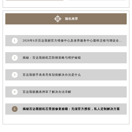
萧邦维修
广州百达翡丽维修保养售后中心
江西省吉安市吉州区井冈山大道百达翡丽售后服务中心（需提前预约）
江西省景德镇市珠山区珠山中路百达翡丽售后服务中心（需提前预约）
江西省九江市浔阳区浔阳路百达翡丽售后服务中心（需提前预约）
随机推荐
江西省南昌市红谷滩新区红谷中大道998号绿地双子塔（中央广场）A1座办公楼14层1407室百达翡丽售后服务中心（需提前预约）
江西省萍乡市安源区萍安北大道与康庄路交叉口百达翡丽售后服务中心（需提前预约）
江西省上饶市信州区滨江西路百达翡丽售后服务中心（需提前预约）
1
2026年6月百达翡丽官方维修中心及保养服务中心最终迁移与增设全览确认
江西省新余市渝水区北湖西路百达翡丽售后服务中心（需提前预约）
江西省宜春市袁州区中山中路百达翡丽售后服务中心（需提前预约）
2
揭秘：百达翡丽机芯防锈策略与维护秘籍
江西省鹰潭市月湖区胜利东路百达翡丽售后服务中心（需提前预约）
山东省德州市德城区东风中路百达翡丽售后服务中心（需提前预约）
3
百达翡丽手表表壳有划痕解决办法是什么
山东省东营市东营区济南路百达翡丽售后服务中心（需提前预约）
山东省济南市历下区经十路11111号华润中心写字楼（万象城）15层1508室百达翡丽售后服务中心（需提前预约）
4
百达翡丽腕表摔坏了解决办法详解
山东省济宁市任城区太白楼路百达翡丽售后服务中心（需提前预约）
山东省莱芜市文化南路8号银座商城名表维修一楼名表维修百达翡丽售后服务中心（需提前预约）
5
揭秘百达翡丽机芯受损修复秘籍：无须官方授权，私人定制解决方案
山东省临沂市兰山区解放路百达翡丽售后服务中心（需提前预约）
山东省日照市东港区烟台路百达翡丽售后服务中心（需提前预约）