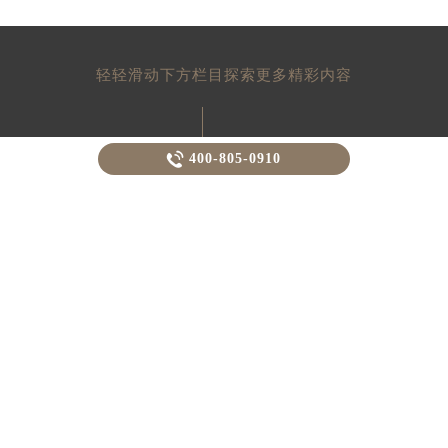
山东省泰安市泰山区财源街道泰山大街百达翡丽售后服务中心（需提前预约）
山东省威海市环翠区新威海路89号振华商厦一楼名表维修百达翡丽售后服务中心（需提前预约）
山东省潍坊市奎文区东风东街百达翡丽售后服务中心（需提前预约）
轻轻滑动下方栏目探索更多精彩内容
山东省枣庄市滕州市北辛路与善国路交叉口百达翡丽售后服务中心（需提前预约）
山东省淄博市张店区金晶大道百达翡丽售后服务中心（需提前预约）
上海市黄浦区南京东路299号宏伊国际广场写字楼8层806室百达翡丽售后服务中心（需提前预约）

400-805-0910
上海市徐汇区虹桥路3号港汇中心2座37层3705室百达翡丽售后服务中心（需提前预约）
浙江省杭州市上城区钱江路1366号华润大厦A座5层503-5室百达翡丽售后服务中心（需提前预约）
浙江省湖州市吴兴区劳动路百达翡丽售后服务中心（需提前预约）
没人能拥有百达翡丽,只不过为下一
代保管而已
浙江省嘉兴市南湖区广益路705号嘉兴世界贸易中心A座13层1304室百达翡丽售后服务中心（需提前预约）
(You never actually own a Patek
浙江省金华市金东区东市南街777号金华万达广场4号楼22楼2209室百达翡丽售后服务中心（需提前预约）
Philippe.You merely look after it
浙江省丽水市莲都区解放街百达翡丽售后服务中心（需提前预约）
for the next ...”
浙江省宁波市江北区大闸南路500号来福士广场办公楼20层2009室百达翡丽售后服务中心（需提前预约）

浙江省衢州市柯城区上街百达翡丽售后服务中心（需提前预约）
总部服务热线
浙江省绍兴市越城区胜利东路379号世茂天际中心写字楼8层805室百达翡丽售后服务中心（需提前预约）
400-805-0910
浙江省舟山市定海区解放东路百达翡丽售后服务中心（需提前预约）