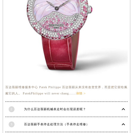
安徽省蚌埠市蚌山区淮河路百达翡丽售后服务中心（需提前预约）
安徽省亳州市谯城区魏武大道百达翡丽售后服务中心（需提前预约）
安徽省池州市贵池区长江路百达翡丽售后服务中心（需提前预约）
安徽省滁州市琅琊区南谯北路百达翡丽售后服务中心（需提前预约）
安徽省阜阳市颍州区颍州北路百达翡丽售后服务中心（需提前预约）
安徽省淮北市相山区淮海路百达翡丽售后服务中心（需提前预约）
安徽省淮南市田家庵区国庆中路百达翡丽售后服务中心（需提前预约）
安徽省黄山市屯溪区黄山西路百达翡丽售后服务中心（需提前预约）
安徽省六安市金安区解放中路百达翡丽售后服务中心（需提前预约）
安徽省马鞍山市雨山区湖南西路百达翡丽售后服务中心（需提前预约）
安徽省宿州市埇桥区人民中路百达翡丽售后服务中心（需提前预约）
百达翡丽维修服务中心 Patek Philippe 百达翡丽从来没有改变世界，而是把它留给佩
安徽省铜陵市铜官区石城大道百达翡丽售后服务中心（需提前预约）
戴它的人。 PatekPhilippe will never chang......
详情 >
安徽省芜湖市镜湖区中山路步行街百达翡丽售后服务中心（需提前预约）
安徽省宣城市宣州区叠嶂西路百达翡丽售后服务中心（需提前预约）
2
为什么百达翡丽机械表走时会出现误差呢？
福建省龙岩市新罗区九一南路百达翡丽售后服务中心（需提前预约）
福建省南平市建阳区人民西路百达翡丽售后服务中心（需提前预约）
3
百达翡丽手表停走处理方法（手表停走维修）