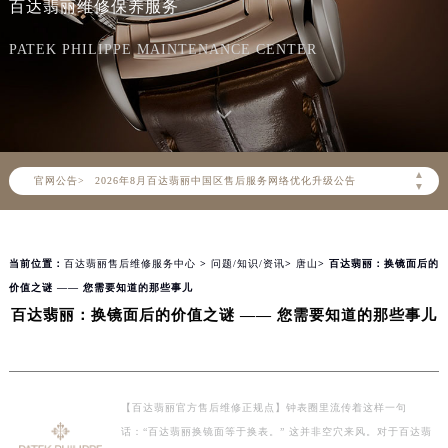
百达翡丽维修保养服务
PATEK PHILIPPE MAINTENANCE CENTER
2026年8月百达翡丽中国区售后服务网络优化升级公告
▲
官网公告>
2026年8月百达翡丽全国官方售后客户服务热线：400-805-0910
▼
百达翡丽官方全国统一服务热线400-805-0910，服务覆盖中国大陆、香港、澳门、台湾全部区域（非大陆需加拨“+86”）
2026年8月百达翡丽售后服务中心最新网点地址：
当前位置：
百达翡丽售后维修服务中心
>
问题/知识/资讯
>
唐山
> 百达翡丽：换镜面后的
北京市朝阳区建国门外大街甲6号华熙国际中心写字楼D座11层1102室（北京总部）（需提前预约）
价值之谜 —— 您需要知道的那些事儿
北京市东城区东长安街1号东方广场写字楼W3座6层602室（需提前预约）
百达翡丽：换镜面后的价值之谜 —— 您需要知道的那些事儿
天津市和平区赤峰道136号天津国际金融中心写字楼26层2603室（需提前预约）
上海市徐汇区虹桥路3号港汇中心写字楼2座37层3705室（需提前预约）
上海市黄浦区南京东路299号宏伊国际广场写字楼8层806室（需提前预约）
【百达翡丽官方售后维修正规点】钟表圈里流传着这样一句
南京市秦淮区中山南路1号（新街口）南京中心写字楼22层C1-1室（需提前预约）