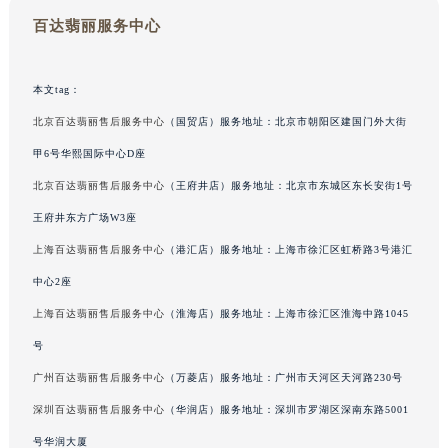
内蒙古自治区呼和浩特市玉泉区大学西街70号华润万象城写字楼（鄂尔多斯大厦）23层2326室（需提前预约）
甘肃省兰州市七里河区西津西路16号兰州中心写字楼21层2102室（需提前预约）
百达翡丽服务中心
重庆市解放碑渝中区民权路28号英利国际金融中心写字楼20层01室（需提前预约）
黑龙江省大庆市萨尔图区会战大街百达翡丽售后服务中心（需提前预约）
本文tag：
黑龙江省鹤岗市向阳区红军路百达翡丽售后服务中心（需提前预约）
北京百达翡丽售后服务中心
（国贸店）服务地址：北京市朝阳区建国门外大街
黑龙江省黑河市爱辉区中央街百达翡丽售后服务中心（需提前预约）
甲6号华熙国际中心D座
黑龙江省鸡西市鸡冠区红军路百达翡丽售后服务中心（需提前预约）
北京百达翡丽售后服务中心
（王府井店）服务地址：北京市东城区东长安街1号
黑龙江省佳木斯市向阳区长安路百达翡丽售后服务中心（需提前预约）
黑龙江省牡丹江市东安区太平路百达翡丽售后服务中心（需提前预约）
王府井东方广场W3座
黑龙江省七台河市桃山区大同街百达翡丽售后服务中心（需提前预约）
上海百达翡丽售后服务中心
（港汇店）服务地址：上海市徐汇区虹桥路3号港汇
黑龙江省齐齐哈尔市龙沙区龙华路百达翡丽售后服务中心（需提前预约）
中心2座
黑龙江省双鸭山市尖山区新兴大街百达翡丽售后服务中心（需提前预约）
上海百达翡丽售后服务中心
（淮海店）服务地址：上海市徐汇区淮海中路1045
黑龙江省绥化市北林区新华街与康庄路交叉口百达翡丽售后服务中心（需提前预约）
号
黑龙江省伊春市伊美区通河路百达翡丽售后服务中心（需提前预约）
广州百达翡丽售后服务中心
（万菱店）服务地址：广州市天河区天河路230号
吉林省白城市洮北区明仁南街百达翡丽售后服务中心（需提前预约）
深圳百达翡丽售后服务中心
（华润店）服务地址：深圳市罗湖区深南东路5001
吉林省白山市浑江区浑江大街百达翡丽售后服务中心（需提前预约）