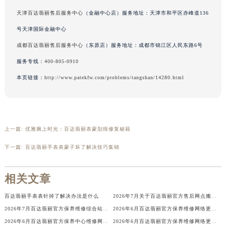
吉林省吉林市船营区河南街百达翡丽售后服务中心（需提前预约）
号华润大厦
吉林省辽源市龙山区人民大街百达翡丽售后服务中心（需提前预约）
天津百达翡丽售后服务中心
（金融中心店）服务地址：天津市和平区赤峰道136
吉林省梅河口市新华街道梅河大街百达翡丽售后服务中心（需提前预约）
号天津国际金融中心
吉林省四平市铁东区紫气大路与南九经街交汇处百达翡丽售后服务中心（需提前预约）
成都百达翡丽售后服务中心
（东原店）服务地址：成都市锦江区人民东路6号
吉林省松原市宁江区五环大街百达翡丽售后服务中心（需提前预约）
服务专线：
400-805-0910
吉林省通化市东昌区环通乡江南大街百达翡丽售后服务中心（需提前预约）
本页链接：
http://www.patekfw.com/problems/tangshan/14280.html
吉林省延边市延吉市解放路百达翡丽售后服务中心（需提前预约）
辽宁省鞍山市铁东区站前街百达翡丽售后服务中心（需提前预约）
辽宁省本溪市平山区胜利路百达翡丽售后服务中心（需提前预约）
辽宁省朝阳市双塔区新华路百达翡丽售后服务中心（需提前预约）
上一篇:
优雅腕上时光：百达翡丽表蒙划痕修复秘籍
辽宁省丹东市振兴区七经街百达翡丽售后服务中心（需提前预约）
下一篇:
百达翡丽手表表蒙子坏了解决技巧集锦
辽宁省抚顺市新抚区东一路百达翡丽售后服务中心（需提前预约）
辽宁省阜新市海州区解放大街百达翡丽售后服务中心（需提前预约）
相关文章
辽宁省葫芦岛市连山区中央路百达翡丽售后服务中心（需提前预约）
辽宁省锦州市古塔区中央大街百达翡丽售后服务中心（需提前预约）
百达翡丽手表表针掉了解决办法是什么
2026年7月关于百达翡丽官方售后网点搬迁及新增的正式文件（修订）
辽宁省辽阳市白塔区新运大街百达翡丽售后服务中心（需提前预约）
2026年7月百达翡丽官方保养维修综合站搬迁及新增服务点补充最终公示文本
2026年6月百达翡丽官方保养维修网络更新补充确认稿文件