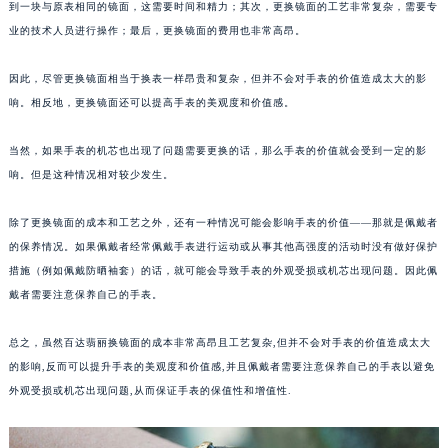
不过，这并不意味着更换镜面就等于换表。因为更换镜面的成本非常高昂。首先，需要找
厦门市思明区湖滨东路95号华润大厦写字楼B座11层1104室（需提前预约）
到一块与原表相同的镜面，这需要时间和精力；其次，更换镜面的工艺非常复杂，需要专
福州市鼓楼区五四路128-1号恒力城写字楼15层03室（需提前预约）
业的技术人员进行操作；最后，更换镜面的费用也非常高昂。
成都市锦江区人民东路6号SAC东原中心写字楼24层2406B室（需提前预约）
重庆市江北区观音桥步行街2号融恒时代广场写字楼9层902室（需提前预约）
因此，尽管更换镜面相当于换表一样昂贵和复杂，但并不会对手表的价值造成太大的影
长沙市芙蓉区定王台街道建湘路393号世茂环球金融中心写字楼（芙蓉广场）10层13室（需提前预约）
响。相反地，更换镜面还可以提高手表的美观度和价值感。
郑州市二七区铭功路10号华润大厦写字楼29层2905室（需提前预约）
当然，如果手表的机芯也出现了问题需要更换的话，那么手表的价值就会受到一定的影
太原市迎泽区解放路15号亨得利名表服务中心（品牌授权店）3层整层（需提前预约）
响。但是这种情况相对较少发生。
沈阳市沈河区中街路137号亨得利名表服务中心（品牌授权店）1层整层（需提前预约）
沈阳市沈河区中街路83号亨得利名表服务中心（品牌授权店）1层整层（需提前预约）
除了更换镜面的成本和工艺之外，还有一种情况可能会影响手表的价值——那就是佩戴者
乌鲁木齐市天山区红山路26号时代广场（CCMALL）C座17层17-B（需提前预约）
的保养情况。如果佩戴者经常佩戴手表进行运动或从事其他高强度的活动时没有做好保护
温州市鹿城区锦绣路1067号置信广场10层1015室（需提前预约）
措施（例如佩戴防晒袖套）的话，就可能会导致手表的外观受损或机芯出现问题。因此佩
戴者需要注意保养自己的手表。
哈尔滨市道里区友谊西路600号富力中心T2座写字楼29层03室（需提前预约）
大连市中山区人民路15号国际金融大厦7层G室（需提前预约）
总之，虽然百达翡丽换镜面的成本非常高昂且工艺复杂,但并不会对手表的价值造成太大
佛山市禅城区季华五路57号万科金融中心C座12层1205室（需提前预约）
的影响,反而可以提升手表的美观度和价值感,并且佩戴者需要注意保养自己的手表以避免
东莞市东城街道鸿福东路1号民盈国贸中心T1写字楼9层907室（需提前预约）
外观受损或机芯出现问题,从而保证手表的保值性和增值性.
无锡市梁溪区人民中路139号恒隆广场写字楼1座11层1104室（需提前预约）