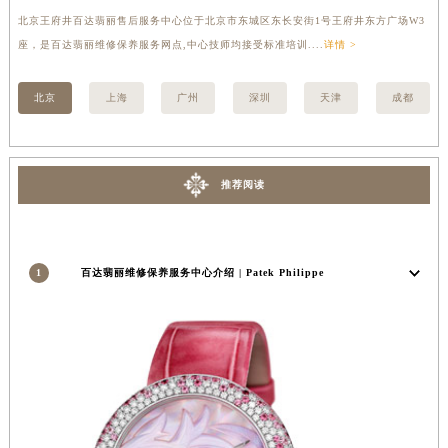
内蒙古自治区乌兰察布市集宁区恩和大街百达翡丽售后服务中心（需提前预约）
内蒙古自治区锡林郭勒盟市锡林浩特市光明街与额尔敦路交叉口百达翡丽售后服务中心（需提前预约）
北京王府井百达翡丽售后服务中心位于北京市东城区东长安街1号王府井东方广场W3
上
座，是百达翡丽维修保养服务网点,中心技师均接受标准培训....
详情 >
修
内蒙古自治区兴安盟市乌兰浩特市兴安大街百达翡丽售后服务中心（需提前预约）
山西省大同市平城区迎宾街百达翡丽售后服务中心（需提前预约）
北京
上海
广州
深圳
天津
成都
山西省晋城市城区黄华街百达翡丽售后服务中心（需提前预约）
山西省晋中市榆次区顺城街百达翡丽售后服务中心（需提前预约）
山西省临汾市尧都区解放路百达翡丽售后服务中心（需提前预约）
推荐阅读
山西省吕梁市离石区永宁中路与建设街交叉口百达翡丽售后服务中心（需提前预约）
山西省朔州市朔城区怡西路与鄯阳西街交汇处百达翡丽售后服务中心（需提前预约）
山西省忻州市忻府区和平东街与七一南路交叉口百达翡丽售后服务中心（需提前预约）
山西省阳泉市郊区平阳东街与新城大道交叉口百达翡丽售后服务中心（需提前预约）
1
百达翡丽维修保养服务中心介绍 | Patek Philippe
山西省运城市盐湖区河东街百达翡丽售后服务中心（需提前预约）
山西省长治市潞州区英雄中路百达翡丽售后服务中心（需提前预约）
山西省太原市迎泽区迎泽街道解放路15号亨得利名表维修授权店3楼百达翡丽售后服务中心（需提前预约）
天津市和平区赤峰道136号天津国际金融中心26层2603室百达翡丽售后服务中心（需提前预约）
安徽省安庆市迎江区人民路百达翡丽售后服务中心（需提前预约）