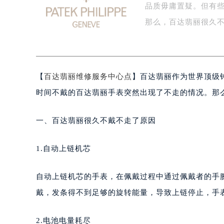
品质毋庸置疑。但有
盐城市盐都区世纪大道5号盐城金融城写
泰州市海陵区永定东路399号置地商
那么，百达翡丽很久
宁波市江北区大闸南路500号来福士广
杭州市上城区钱江路1366号华润大厦
金华市金东区东市南街777号金华万达
【
百达翡丽维修服务中心点
】百达翡丽作为世界顶级
绍兴市越城区胜利东路379号世茂天
嘉兴市南湖区广益路705号嘉兴世界贸
时间不戴的百达翡丽手表突然出现了不走的情况。那
南昌市红谷滩新区红谷中大道998号
济南市历下区经十路11111号华润中
一、百达翡丽很久不戴不走了原因
广州市天河区天河路230号万菱汇国
广州市越秀区环市东路371-375号
1.自动上链机芯
深圳市罗湖区深南东路5001号华润大
惠州市惠城区江北文昌一路7号华贸大
自动上链机芯的手表，在佩戴过程中通过佩戴者的手
厦门市思明区湖滨东路95号华润大厦写
戴，发条得不到足够的旋转能量，导致上链停止，手
福州市鼓楼区五四路128-1号恒力城
成都市锦江区人民东路6号SAC东原中
2.电池电量耗尽