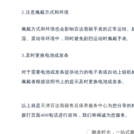
黑龙江省大庆市萨尔图区会战大街百
2.注意佩戴方式和环境
黑龙江省鹤岗市向阳区红军路百达翡
黑龙江省黑河市爱辉区中央街百达翡
佩戴方式和环境也会影响百达翡丽手表的正常运转。
黑龙江省鸡西市鸡冠区红军路百达翡
黑龙江省佳木斯市向阳区长安路百达
湿、震动等环境中，同时避免剧烈运动时佩戴手表。
黑龙江省牡丹江市东安区太平路百达
黑龙江省七台河市桃山区大同街百达
3.及时更换电池或发条
黑龙江省齐齐哈尔市龙沙区龙华路百
黑龙江省双鸭山市尖山区新兴大街百
对于需要电池或发条提供动力的电子表或自动上链机
黑龙江省绥化市北林区新华街与康庄
佩戴者根据说明书上的提示及时更换电池或发条。
黑龙江省伊春市伊美区通河路百达翡
吉林省白城市洮北区明仁南街百达翡
吉林省白山市浑江区浑江大街百达翡
以上就是
天津百达翡丽售后保养服务中心
为您分享的
吉林省吉林市船营区河南街百达翡丽
拨打页面400电话进行咨询，我们将竭诚为您服务。
吉林省辽源市龙山区人民大街百达翡
吉林省梅河口市新华街道梅河大街百