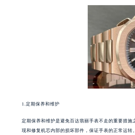
南宁市青秀区金湖路59号地王大厦12
合肥市蜀山区潜山路111号万象城华润
泉州市丰泽区宝洲路729号浦西万达中
青岛市南区山东路6号华润大厦B座2
烟台市芝罘区胜利路139号万达金融中
长春市朝阳区西安大路727号中银大厦
贵阳市南明区都司高架桥路33号亨特
昆明市盘龙区北京路928号同德昆明
石家庄市长安区中山东路39号勒泰中
西安市碑林区南关正街88号华侨城长
海口市龙华区金贸东路5号海口华润大厦
唐山市路南区新华东道100号万达广场
1.定期保养和维护
台州市椒江区东海大道1800号腾达中
内蒙古自治区呼和浩特市玉泉区大学西
定期保养和维护是避免百达翡丽手表不走的重要措施
甘肃省兰州市七里河区西津西路16号兰
现和修复机芯内部的损坏部件，保证手表的正常运转
重庆市解放碑渝中区民权路28号英利