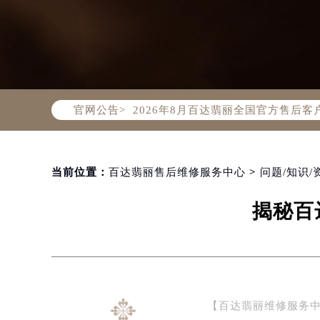
2026年8月百达翡丽中国区售后服
2026年8月百达翡丽全国官方售后客户服
官网公告>
百达翡丽官方全国统一服务热线400-
2026年8月百达翡丽售后服务中心最
北京市朝阳区建国门外大街甲6号华熙
北京市东城区东长安街1号东方广场写
当前位置：
百达翡丽售后维修服务中心
>
问题/知识/
天津市和平区赤峰道136号天津国际金
揭秘百
上海市徐汇区虹桥路3号港汇中心写字楼
上海市黄浦区南京东路299号宏伊国
南京市秦淮区中山南路1号（新街口）
常州市新北区龙锦路1590号现代传媒
徐州市鼓楼区淮海东路29号苏宁广场I
【百达翡丽维修服务
扬州市邗江区国展路29号星耀天地写字