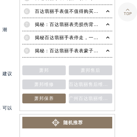

6
百达翡丽手表值不值得购买（名表投资与收藏指南）
7
揭秘：百达翡丽表壳损伤背后的故事
、潮
8
揭秘百达翡丽手表停走，一文教你轻松恢复活力！
9
揭秘：百达翡丽手表表蒙子破损修复指南，让爱表重焕光彩！
萧邦
萧邦售后
。建议
萧邦维修
百达翡丽售后维修保养费用价目表
萧邦保养
广州百达翡丽维修保养售后中心
，可以
随机推荐