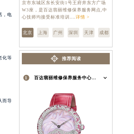
京市东城区东长安街1号王府井东方广场
汇区虹桥路
W3座，是百达翡丽维修保养服务网点,中
维修保养服
）
话，电
心技师均接受标准培训....
详情 >
训....
详情 
北京
上海
广州
深圳
天津
成都
老化等
推荐阅读
1
百达翡丽维修保养服务中心介绍 | Patek Philippe
从而导