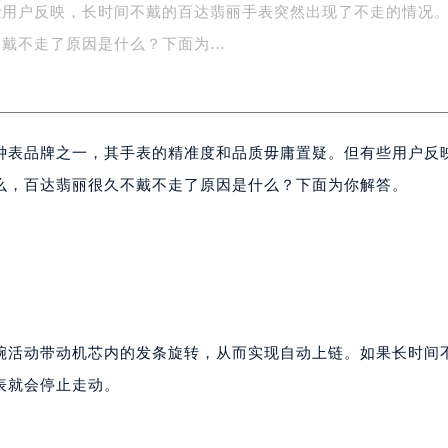
些用户反映，长时间不戴的百达翡丽手表突然出现了不走的情况
字楼1号楼16层1604室（需提前预约）
务中心东塔写字楼（华润万象城）17层1706室（需提前预约）
不戴不走了原因是什么？下面为…
场办公楼20层2009室（需提前预约）
写字楼A座5层503-5室（需提前预约）
广场写字楼4号楼22层2209室（需提前预约）
钟表品牌之一，其手表的精准度和品质毋庸置疑。但有些用户反
际中心写字楼8层805室（需提前预约）
易中心写字楼A座13层1304室（需提前预约）
么，百达翡丽很久不戴不走了原因是什么？下面为你解答。
绿地双子塔（中央广场）A1座办公楼14层07室（需提前预约）
心写字楼（万象城）15层1508室（需提前预约）
际中心写字楼A塔7层704室（需提前预约）
世界贸易中心大厦南塔写字楼15层07室（需提前预约）
厦写字楼17层1701室（需提前预约）
厦写字楼1座30层05室（需提前预约）
腕活动带动机芯内的发条旋转，从而实现自动上链。如果长时间
字楼B座11层1104室（需提前预约）
表就会停止走动。
写字楼15层03室（需提前预约）
心写字楼24层2406B室（需提前预约）