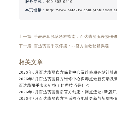
服务专线：
400-805-0910
辽宁省沈阳市沈河区中街路137号亨
本页链接：
http://www.patekfw.com/problems/tia
辽宁省沈阳市沈河区中街路83号亨
北京市朝阳区建国门外大街甲6号华熙
北京市东城区东长安街1号王府井东方
河北省保定市竞秀区朝阳北大街北国
上一篇:
手表表耳脱落急救指南：百达翡丽腕表损伤
内蒙古自治区阿拉善盟市左旗土尔扈
下一篇:
百达翡丽手表停摆：非官方自救秘籍揭秘
内蒙古自治区巴彦淖尔市临河区新华
内蒙古自治区包头市青山区幸福路甲
相关文章
内蒙古自治区赤峰市红山区哈达街百
内蒙古自治区鄂尔多斯市东胜区伊金
内蒙古自治区呼伦贝尔市海拉尔区中
内蒙古自治区通辽市科尔沁区明仁大
百达翡丽手表表针掉了处理技巧是什么
内蒙古自治区乌海市海勃湾区人民南
2026年7月百达翡丽售后官方动态：网点迁址+新店开
内蒙古自治区乌兰察布市集宁区恩和
内蒙古自治区锡林郭勒盟市锡林浩特
内蒙古自治区兴安盟市乌兰浩特市兴