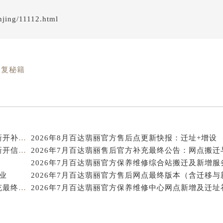
得利名表维修授权店1楼百达翡丽售后服务中心（需提前预约）
njing/11112.html
得利名表维修授权店1楼百达翡丽售后服务中心（需提前预约）
国际中心D座11层1102室百达翡丽售后服务中心（北京总部）
广场W3座6层602室百达翡丽售后服务中心（需提前预约）
先天下百达翡丽售后服务中心（需提前预约）
修复秘籍
特大街百达翡丽售后服务中心（需提前预约）
街百达翡丽售后服务中心（需提前预约）
3号王府井百货名表维修百达翡丽售后服务中心（需提前预约）
达翡丽售后服务中心（需提前预约）
霍洛街百达翡丽售后服务中心（需提前预约）
2026年8月百达翡丽官方保养中心及维修服务站迁址新开补充总览文本发布
2026年8月百达翡丽官方售后点更新快报：迁址+增设
央街百达翡丽售后服务中心（需提前预约）
2026年8月百达翡丽官方维修中心保养点最新变动及新开信息文件
街百达翡丽售后服务中心（需提前预约）
路百达翡丽售后服务中心（需提前预约）
业
2026年7月百达翡丽官方售后网点最终版本（含迁移与
2026年7月百达翡丽官方售后网点地址更新与新增补充最终一览
大街百达翡丽售后服务中心（需提前预约）
市光明街与额尔敦路交叉口百达翡丽售后服务中心（需提前预约
安大街百达翡丽售后服务中心（需提前预约）