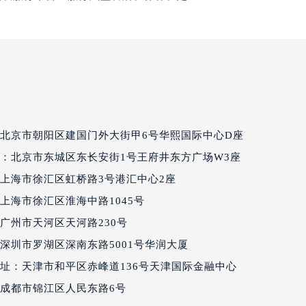
经街交汇处百达翡丽售后服务中心（需提前预约）
丽售后服务中心（需提前预约）
百达翡丽售后服务中心（需提前预约）
售后服务中心（需提前预约）
售后服务中心（需提前预约）
售后服务中心（需提前预约）
售后服务中心（需提前预约）
北京市朝阳区建国门外大街甲6号华熙国际中心D座
售后服务中心（需提前预约）
：北京市东城区东长安街1号王府井东方广场W3座
售后服务中心（需提前预约）
上海市徐汇区虹桥路3号港汇中心2座
丽售后服务中心（需提前预约）
丽售后服务中心（需提前预约）
上海市徐汇区淮海中路1045号
丽售后服务中心（需提前预约）
广州市天河区天河路230号
丽售后服务中心（需提前预约）
深圳市罗湖区深南东路5001号华润大厦
翡丽售后服务中心（需提前预约）
址：天津市和平区赤峰道136号天津国际金融中心
售后服务中心（需提前预约）
成都市锦江区人民东路6号
街交叉口百达翡丽售后服务中心（需提前预约）