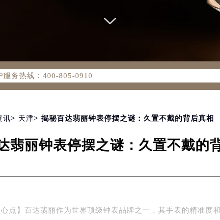
务网络优化升级公告
务热线：400-805-0910
805-0910，服务覆盖中国大陆、香港、澳门、台湾全部区域（非大
新网点地址：
国际中心写字楼D座11层1102室（北京总部）（需提前预约）
字楼W3座6层602室（需提前预约）
资讯
>
天津
> 揭秘百达翡丽钟表停摆之谜：久置不戴的背后真相
融中心写字楼26层2603室（需提前预约）
达翡丽钟表停摆之谜：久置不戴的
2座37层3705室（需提前预约）
际广场写字楼8层806室（需提前预约）
南京中心写字楼22层C1-1室（需提前预约）
中心写字楼5号楼10层1008室（需提前预约）
FC国际金融中心写字楼35层3508室（需提前预约）
中心点】百达翡丽作为世界顶级钟表品牌之一，其手表的精准度
楼1号楼18层1803室（需提前预约）