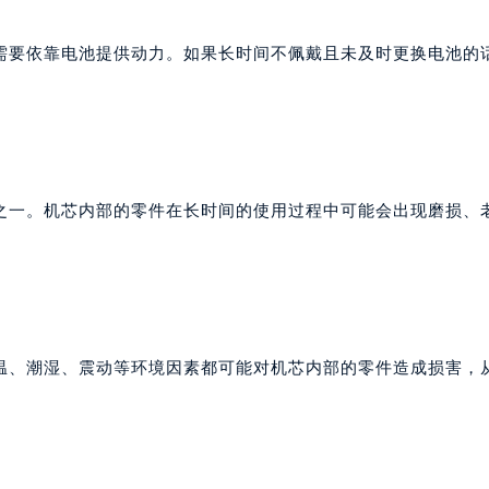
代广场写字楼9层902室（需提前预约）
号世茂环球金融中心写字楼（芙蓉广场）10层13室（需提前预约
需要依靠电池提供动力。如果长时间不佩戴且未及时更换电池的
楼29层2905室（需提前预约）
表服务中心（品牌授权店）3层整层（需提前预约）
表服务中心（品牌授权店）1层整层（需提前预约）
表服务中心（品牌授权店）1层整层（需提前预约）
（CCMALL）C座17层17-B（需提前预约）
之一。机芯内部的零件在长时间的使用过程中可能会出现磨损、
10层1015室（需提前预约）
心T2座写字楼29层03室（需提前预约）
厦7层G室（需提前预约）
心C座12层1205室（需提前预约）
中心T1写字楼9层907室（需提前预约）
温、潮湿、震动等环境因素都可能对机芯内部的零件造成损害，
写字楼1座11层1104室（需提前预约）
楼16层1603室（需提前预约）
中心办公楼C座22层08室（需提前预约）
大厦38层09室（需提前预约）