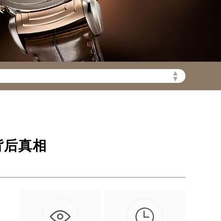
▲
陆需加拨“+86”）
▼
背后真相

和