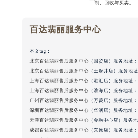
吉林省四平市铁东区紫气大路与南九
吉林省松原市宁江区五环大街百达翡
吉林省通化市东昌区环通乡江南大街
百达翡丽服务中心
吉林省延边市延吉市解放路百达翡丽
辽宁省鞍山市铁东区站前街百达翡丽
辽宁省本溪市平山区胜利路百达翡丽
本文tag：
辽宁省朝阳市双塔区新华路百达翡丽
北京百达翡丽售后服务中心
（国贸店）服务地址：
辽宁省丹东市振兴区七经街百达翡丽
北京百达翡丽售后服务中心
（王府井店）服务地址
辽宁省抚顺市新抚区东一路百达翡丽
上海百达翡丽售后服务中心
（港汇店）服务地址：
辽宁省阜新市海州区解放大街百达翡
辽宁省葫芦岛市连山区中央路百达翡
上海百达翡丽售后服务中心
（淮海店）服务地址：
辽宁省锦州市古塔区中央大街百达翡
广州百达翡丽售后服务中心
（万菱店）服务地址：
辽宁省辽阳市白塔区新运大街百达翡
深圳百达翡丽售后服务中心
（华润店）服务地址：
辽宁省盘锦市兴隆台区石油大街百达
天津百达翡丽售后服务中心
（金融中心店）服务地
辽宁省铁岭市银州区南马路百达翡丽
成都百达翡丽售后服务中心
（东原店）服务地址：
辽宁省营口市站前区市府路与渤海大