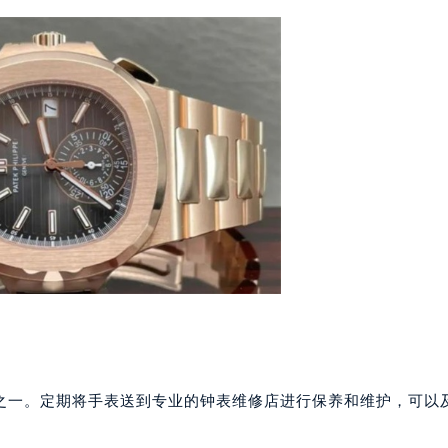
楼1224室（需提前预约）
大厦B座12楼03室（需提前预约）
心写字楼A座7楼709室（需提前预约）
2层04室（需提前预约）
心A座907室（需提前预约）
A座(旺进大厦)18层09室（需提前预约）
国际金融中心14楼14D（需提前预约）
广场写字楼10层06室（需提前预约）
心写字楼B座13层07室（需提前预约）
安国际中心E座6楼10室（需提前预约）
B座17层1707室（需提前预约）
写字楼A座10层1002室（需提前预约）
心东1幢20楼2002室（需提前预约）
街70号华润万象城写字楼（鄂尔多斯大厦）23层2326室（需
之一。定期将手表送到专业的钟表维修店进行保养和维护，可以
州中心写字楼21层2102室（需提前预约）
。
国际金融中心写字楼20层01室（需提前预约）