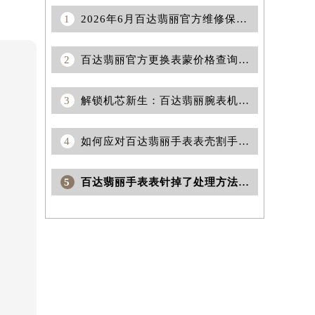
1
2026年6月百达翡丽官方维修保养服务点迁移与新开信息总览正式对外公开
2
百达翡丽官方更换表蒙价格查询｜完整电话与维修地址权威信息公告（2026年7月最新）
3
解锁机芯新生：百达翡丽腕表机芯防锈秘籍
4
如何应对百达翡丽手表表壳割手困扰：实用解决方案揭秘
5
百达翡丽手表表针掉了处理方法深度解析