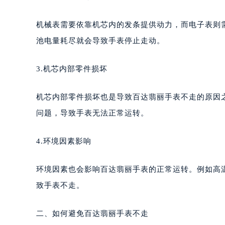
重庆市江北区观音桥步行街2号融恒时
长沙市芙蓉区定王台街道建湘路393
机械表需要依靠机芯内的发条提供动力，而电子表则
郑州市二七区铭功路10号华润大厦写字
池电量耗尽就会导致手表停止走动。
太原市迎泽区解放路15号亨得利名
沈阳市沈河区中街路137号亨得利名
3.机芯内部零件损坏
沈阳市沈河区中街路83号亨得利名
乌鲁木齐市天山区红山路26号时代广场
机芯内部零件损坏也是导致百达翡丽手表不走的原因
温州市鹿城区锦绣路1067号置信广场
问题，导致手表无法正常运转。
哈尔滨市道里区友谊西路600号富力中
大连市中山区人民路15号国际金融大
4.环境因素影响
佛山市禅城区季华五路57号万科金融中
东莞市东城街道鸿福东路1号民盈国贸
环境因素也会影响百达翡丽手表的正常运转。例如高
无锡市梁溪区人民中路139号恒隆广场
致手表不走。
南通市崇川区工农路57号圆融广场写字
苏州市苏州工业园区星港街199号苏州
二、如何避免百达翡丽手表不走
武汉市江汉区解放大道686号世界贸易