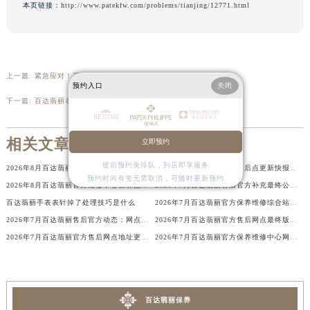
本页链接：
http://www.patekfw.com/problems/tianjing/12771.html
内蒙古自治区赤峰市红山区哈达街百达翡丽售后服务中心（需提前预约）
内蒙古自治区鄂尔多斯市东胜区伊金霍洛街百达翡丽售后服务中心（需提前预约）
内蒙古自治区呼伦贝尔市海拉尔区中央街百达翡丽售后服务中心（需提前预约）
内蒙古自治区通辽市科尔沁区明仁大街百达翡丽售后服务中心（需提前预约）
上一篇:
紧急应对！百达翡丽发条拧错方向？专家建议这样处理
预约入口
关闭
内蒙古自治区乌海市海勃湾区人民南路百达翡丽售后服务中心（需提前预约）
下一篇:
百达翡丽表壳划痕修复秘籍：让时光之辉重焕光彩
内蒙古自治区乌兰察布市集宁区恩和大街百达翡丽售后服务中心（需提前预约）
内蒙古自治区锡林郭勒盟市锡林浩特市光明街与额尔敦路交叉口百达翡丽售后服务中心（需提前预约）
相关文章
立即预约
内蒙古自治区兴安盟市乌兰浩特市兴安大街百达翡丽售后服务中心（需提前预约）
提前预约免排队，到店即享服务
2026年8月百达翡丽官方保养中心及维修服务站迁址新开补充总览文本发布
2026年8月百达翡丽官方售后点更新快报：迁址+增设
山西省大同市平城区迎宾街百达翡丽售后服务中心（需提前预约）
预约时间有变无需取消，可随时重新预约
2026年8月百达翡丽官方维修中心保养点最新变动及新开信息文件
2026年7月百达翡丽售后官方补充最终公告：网点搬迁与新增详情
山西省晋城市城区黄华街百达翡丽售后服务中心（需提前预约）
百达翡丽手表表针掉了处理技巧是什么
2026年7月百达翡丽官方保养维修综合站搬迁及新增服务点补充确认终稿说明
山西省晋中市榆次区顺城街百达翡丽售后服务中心（需提前预约）
2026年7月百达翡丽售后官方动态：网点迁址+新店开业
2026年7月百达翡丽官方售后网点最终版本（含迁移与新增）
山西省临汾市尧都区解放路百达翡丽售后服务中心（需提前预约）
2026年7月百达翡丽官方售后网点地址更新与新增补充最终一览
2026年7月百达翡丽官方保养维修中心网点新增及迁址补充公告文件
山西省吕梁市离石区永宁中路与建设街交叉口百达翡丽售后服务中心（需提前预约）
山西省朔州市朔城区怡西路与鄯阳西街交汇处百达翡丽售后服务中心（需提前预约）
山西省忻州市忻府区和平东街与七一南路交叉口百达翡丽售后服务中心（需提前预约）
百达翡丽保养
山西省阳泉市郊区平阳东街与新城大道交叉口百达翡丽售后服务中心（需提前预约）