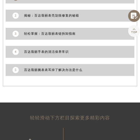
浙江省丽水市莲都区解放街百达翡丽售后服务中心（需提前预约）

浙江省宁波市江北区大闸南路500号来福士广场办公楼20层2009室百达翡丽售后服务中心（需提前预约）
2
揭秘：百达翡丽表壳划痕修复的秘籍
浙江省衢州市柯城区上街百达翡丽售后服务中心（需提前预约）

浙江省绍兴市越城区胜利东路379号世茂天际中心写字楼8层805室百达翡丽售后服务中心（需提前预约）
3
轻松掌握：百达翡丽表链拆卸指南
浙江省舟山市定海区解放东路百达翡丽售后服务中心（需提前预约）
澳门特别行政区大堂区议事亭前地（新马路）百达翡丽售后服务中心（需提前预约）
4
百达翡丽手表的清洁保养常识
澳门特别行政区风顺堂区南湾大马路百达翡丽售后服务中心（需提前预约）
澳门特别行政区花地玛堂区关闸广场百达翡丽售后服务中心（需提前预约）
5
百达翡丽腕表表耳掉了解决办法是什么
澳门特别行政区花王堂区大三巴商圈百达翡丽售后服务中心（需提前预约）
澳门特别行政区嘉模堂区官也街百达翡丽售后服务中心（需提前预约）
澳门省路氹城市金光大道百达翡丽售后服务中心（需提前预约）
澳门特别行政区望德堂区塔石广场百达翡丽售后服务中心（需提前预约）
福建省福州市鼓楼区五四路128-1号恒力城写字楼15层03室百达翡丽售后服务中心（需提前预约）
轻轻滑动下方栏目探索更多精彩内容
福建省厦门市思明区湖滨东路95号万象城华润大厦B座11层1104室百达翡丽售后服务中心（需提前预约）
广东省潮州市潮安区新风路与潮汕路交汇处百达翡丽售后服务中心（需提前预约）
广东省广州市天河区天河路230号万菱汇国际中心A塔7层704室百达翡丽售后服务中心（需提前预约）