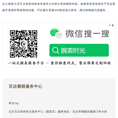
以上就是
天津百达翡丽维修保养服务点
为您分享的精彩内容。如果您还有其他关于百达翡
黑龙江省双鸭山市尖山区新兴大街百达翡丽售后服务中心（需提前预约）
丽手表维护和保养的问题，可以拨打页面400电话进行咨询，我们将竭诚为您服务。
黑龙江省绥化市北林区新华街与康庄路交叉口百达翡丽售后服务中心（需提前预约）
黑龙江省伊春市伊美区通河路百达翡丽售后服务中心（需提前预约）
吉林省白城市洮北区明仁南街百达翡丽售后服务中心（需提前预约）
吉林省白山市浑江区浑江大街百达翡丽售后服务中心（需提前预约）
吉林省吉林市船营区河南街百达翡丽售后服务中心（需提前预约）
吉林省辽源市龙山区人民大街百达翡丽售后服务中心（需提前预约）
吉林省梅河口市新华街道梅河大街百达翡丽售后服务中心（需提前预约）
吉林省四平市铁东区紫气大路与南九经街交汇处百达翡丽售后服务中心（需提前预约）
吉林省松原市宁江区五环大街百达翡丽售后服务中心（需提前预约）
吉林省通化市东昌区环通乡江南大街百达翡丽售后服务中心（需提前预约）
百达翡丽服务中心
吉林省延边市延吉市解放路百达翡丽售后服务中心（需提前预约）
辽宁省鞍山市铁东区站前街百达翡丽售后服务中心（需提前预约）
辽宁省本溪市平山区胜利路百达翡丽售后服务中心（需提前预约）
本文tag：
辽宁省朝阳市双塔区新华路百达翡丽售后服务中心（需提前预约）
北京百达翡丽售后服务中心
（国贸店）服务地址：北京市朝阳区建国门外大街
辽宁省丹东市振兴区七经街百达翡丽售后服务中心（需提前预约）