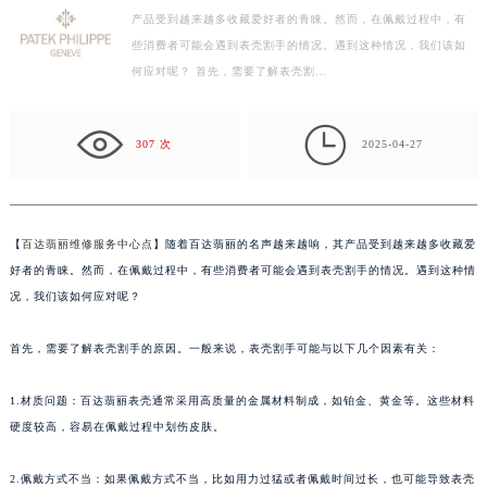
产品受到越来越多收藏爱好者的青睐。然而，在佩戴过程中，有
济南市历下区经十路11111号华润中心写字楼（万象城）15层1508室（需提前预约）
些消费者可能会遇到表壳割手的情况。遇到这种情况，我们该如
广州市天河区天河路230号万菱汇国际中心写字楼A塔7层704室（需提前预约）
何应对呢？ 首先，需要了解表壳割…
广州市越秀区环市东路371-375号世界贸易中心大厦南塔写字楼15层07室（需提前预约）
深圳市罗湖区深南东路5001号华润大厦写字楼17层1701室（需提前预约）

惠州市惠城区江北文昌一路7号华贸大厦写字楼1座30层05室（需提前预约）
307 次
2025-04-27
厦门市思明区湖滨东路95号华润大厦写字楼B座11层1104室（需提前预约）
福州市鼓楼区五四路128-1号恒力城写字楼15层03室（需提前预约）
成都市锦江区人民东路6号SAC东原中心写字楼24层2406B室（需提前预约）
【
百达翡丽维修服务中心点
】随着百达翡丽的名声越来越响，其产品受到越来越多收藏爱
重庆市江北区观音桥步行街2号融恒时代广场写字楼9层902室（需提前预约）
好者的青睐。然而，在佩戴过程中，有些消费者可能会遇到表壳割手的情况。遇到这种情
长沙市芙蓉区定王台街道建湘路393号世茂环球金融中心写字楼（芙蓉广场）10层13室（需提前预约）
况，我们该如何应对呢？
郑州市二七区铭功路10号华润大厦写字楼29层2905室（需提前预约）
首先，需要了解表壳割手的原因。一般来说，表壳割手可能与以下几个因素有关：
太原市迎泽区解放路15号亨得利名表服务中心（品牌授权店）3层整层（需提前预约）
沈阳市沈河区中街路137号亨得利名表服务中心（品牌授权店）1层整层（需提前预约）
1.材质问题：百达翡丽表壳通常采用高质量的金属材料制成，如铂金、黄金等。这些材料
沈阳市沈河区中街路83号亨得利名表服务中心（品牌授权店）1层整层（需提前预约）
硬度较高，容易在佩戴过程中划伤皮肤。
乌鲁木齐市天山区红山路26号时代广场（CCMALL）C座17层17-B（需提前预约）
温州市鹿城区锦绣路1067号置信广场10层1015室（需提前预约）
2.佩戴方式不当：如果佩戴方式不当，比如用力过猛或者佩戴时间过长，也可能导致表壳