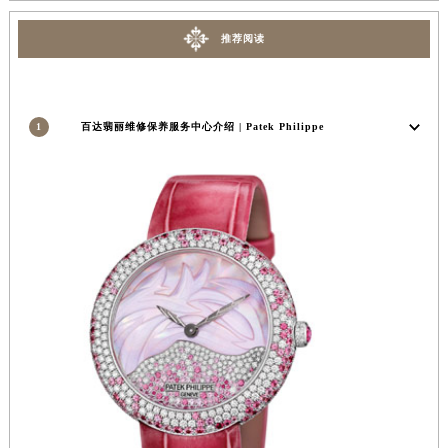
安徽省铜陵市铜官区石城大道百达翡丽售后服务中心（需提前预约）
推荐阅读
安徽省芜湖市镜湖区中山路步行街百达翡丽售后服务中心（需提前预约）
安徽省宣城市宣州区叠嶂西路百达翡丽售后服务中心（需提前预约）
福建省龙岩市新罗区九一南路百达翡丽售后服务中心（需提前预约）
1
百达翡丽维修保养服务中心介绍 | Patek Philippe
福建省南平市建阳区人民西路百达翡丽售后服务中心（需提前预约）
福建省宁德市蕉城区天湖东路百达翡丽售后服务中心（需提前预约）
福建省莆田市城厢区霞林街道荔华东大道百达翡丽售后服务中心（需提前预约）
福建省三明市三元区东乾二路百达翡丽售后服务中心（需提前预约）
福建省漳州市龙文区步港路百达翡丽售后服务中心（需提前预约）
江苏省常州市新北区龙锦路1590号现代传媒中心5号楼10层1008室百达翡丽售后服务中心（需提前预约）
江苏省淮安市清江浦区淮海北路百达翡丽售后服务中心（需提前预约）
江苏省连云港市海州区通灌北路百达翡丽售后服务中心（需提前预约）
江苏省南京市秦淮区中山南路1号南京中心22层22-C1-C3室百达翡丽售后服务中心（需提前预约）
江苏省宿迁市宿城区西湖路百达翡丽售后服务中心（需提前预约）
江苏省泰州市海陵区永定东路399号置地商务中心东塔（华润万象城）17层1706室百达翡丽售后服务中心（需提前预约）
江苏省徐州市鼓楼区淮海东路29号苏宁广场IFC国际金融中心35层3508室百达翡丽售后服务中心（需提前预约）