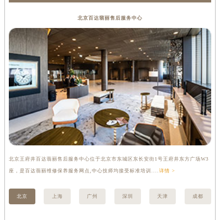
山西省运城市盐湖区河东街百达翡丽售后服务中心（需提前预约）
北京百达翡丽售后服务中心
山西省长治市潞州区英雄中路百达翡丽售后服务中心（需提前预约）
山西省太原市迎泽区迎泽街道解放路15号亨得利名表维修授权店3楼百达翡丽售后服务中心（需提前预约）
天津市和平区赤峰道136号天津国际金融中心26层2603室百达翡丽售后服务中心（需提前预约）
安徽省安庆市迎江区人民路百达翡丽售后服务中心（需提前预约）
安徽省蚌埠市蚌山区淮河路百达翡丽售后服务中心（需提前预约）
安徽省亳州市谯城区魏武大道百达翡丽售后服务中心（需提前预约）
安徽省池州市贵池区长江路百达翡丽售后服务中心（需提前预约）
安徽省滁州市琅琊区南谯北路百达翡丽售后服务中心（需提前预约）
安徽省阜阳市颍州区颍州北路百达翡丽售后服务中心（需提前预约）
安徽省淮北市相山区淮海路百达翡丽售后服务中心（需提前预约）
北京王府井百达翡丽售后服务中心位于北京市东城区东长安街1号王府井东方广场W3
上
安徽省淮南市田家庵区国庆中路百达翡丽售后服务中心（需提前预约）
座，是百达翡丽维修保养服务网点,中心技师均接受标准培训....
详情 >
修
安徽省黄山市屯溪区黄山西路百达翡丽售后服务中心（需提前预约）
安徽省六安市金安区解放中路百达翡丽售后服务中心（需提前预约）
北京
上海
广州
深圳
天津
成都
安徽省马鞍山市雨山区湖南西路百达翡丽售后服务中心（需提前预约）
安徽省宿州市埇桥区人民中路百达翡丽售后服务中心（需提前预约）