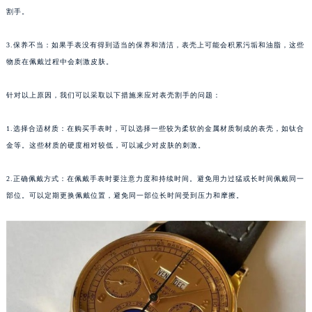
割手。
哈尔滨市道里区友谊西路600号富力中心T2座写字楼29层03室（需提前预约）
大连市中山区人民路15号国际金融大厦7层G室（需提前预约）
3.保养不当：如果手表没有得到适当的保养和清洁，表壳上可能会积累污垢和油脂，这些
佛山市禅城区季华五路57号万科金融中心C座12层1205室（需提前预约）
物质在佩戴过程中会刺激皮肤。
东莞市东城街道鸿福东路1号民盈国贸中心T1写字楼9层907室（需提前预约）
无锡市梁溪区人民中路139号恒隆广场写字楼1座11层1104室（需提前预约）
针对以上原因，我们可以采取以下措施来应对表壳割手的问题：
南通市崇川区工农路57号圆融广场写字楼16层1603室（需提前预约）
1.选择合适材质：在购买手表时，可以选择一些较为柔软的金属材质制成的表壳，如钛合
苏州市苏州工业园区星港街199号苏州中心办公楼C座22层08室（需提前预约）
金等。这些材质的硬度相对较低，可以减少对皮肤的刺激。
武汉市江汉区解放大道686号世界贸易大厦38层09室（需提前预约）
南宁市青秀区金湖路59号地王大厦12楼1224室（需提前预约）
2.正确佩戴方式：在佩戴手表时要注意力度和持续时间。避免用力过猛或长时间佩戴同一
合肥市蜀山区潜山路111号万象城华润大厦B座12楼03室（需提前预约）
部位。可以定期更换佩戴位置，避免同一部位长时间受到压力和摩擦。
泉州市丰泽区宝洲路729号浦西万达中心写字楼A座7楼709室（需提前预约）
青岛市南区山东路6号华润大厦B座22层04室（需提前预约）
烟台市芝罘区胜利路139号万达金融中心A座907室（需提前预约）
长春市朝阳区西安大路727号中银大厦A座(旺进大厦)18层09室（需提前预约）
贵阳市南明区都司高架桥路33号亨特国际金融中心14楼14D（需提前预约）
昆明市盘龙区北京路928号同德昆明广场写字楼10层06室（需提前预约）