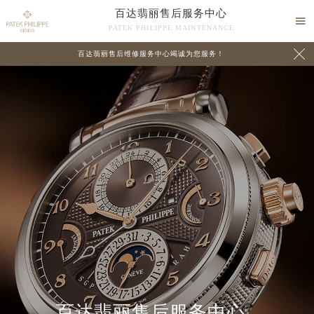
百达翡丽售后服务中心

PATEK PHILIPPE MAINTENANCE

百达翡丽售后维修服务中心竭诚为您服务！
中心介绍
联系我们
2026年8月百达翡丽中国区售后服务网络优化升级公告
2026年8月百达翡丽全国官方售后客户服务热线：400-805-0910
百达翡丽官方全国统一服务热线400-805-0910，服务覆盖中国大陆、香港、澳门、台湾全部区域（非大陆需加拨“+86”）
2026年8月百达翡丽售后服务中心最新网点地址：
百达翡丽售后服务中心
北京市朝阳区建国门外大街甲6号华熙国际中心写字楼D座11层1102室（北京总部）（需提前预约）