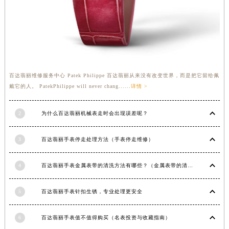
江苏省盐城市盐都区世纪大道5号盐城金融城写字楼1号楼16层1604室百达翡丽售后服务中心（需提前预约）
江苏省扬州市邗江区国展路29号星耀天地写字楼1号楼18层1803室百达翡丽售后服务中心（需提前预约）
江苏省镇江市京口区中山东路百达翡丽售后服务中心（需提前预约）
江西省抚州市临川区赣东大道百达翡丽售后服务中心（需提前预约）
江西省赣州市章贡区文清路百达翡丽售后服务中心（需提前预约）
百达翡丽维修服务中心 Patek Philippe 百达翡丽从来没有改变世界，而是把它留给佩
江西省吉安市吉州区井冈山大道百达翡丽售后服务中心（需提前预约）
戴它的人。 PatekPhilippe will never chang......
详情 >
江西省景德镇市珠山区珠山中路百达翡丽售后服务中心（需提前预约）
江西省九江市浔阳区浔阳路百达翡丽售后服务中心（需提前预约）
2
为什么百达翡丽机械表走时会出现误差呢？
江西省南昌市红谷滩新区红谷中大道998号绿地双子塔（中央广场）A1座办公楼14层1407室百达翡丽售后服务中心（需提前预约）
江西省萍乡市安源区萍安北大道与康庄路交叉口百达翡丽售后服务中心（需提前预约）
3
百达翡丽手表停走处理方法（手表停走维修）
江西省上饶市信州区滨江西路百达翡丽售后服务中心（需提前预约）
4
百达翡丽手表金属表带的清洗方法有哪些？（金属表带的清洗）
江西省新余市渝水区北湖西路百达翡丽售后服务中心（需提前预约）
江西省宜春市袁州区中山中路百达翡丽售后服务中心（需提前预约）
5
百达翡丽手表针扣生锈，专业处理更安全
江西省鹰潭市月湖区胜利东路百达翡丽售后服务中心（需提前预约）
山东省德州市德城区东风中路百达翡丽售后服务中心（需提前预约）
6
百达翡丽手表值不值得购买（名表投资与收藏指南）
山东省东营市东营区济南路百达翡丽售后服务中心（需提前预约）