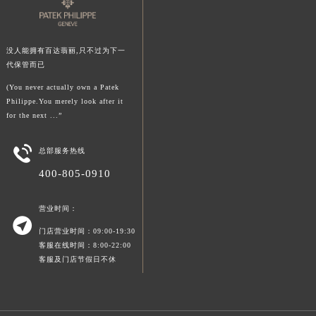
广东省广州市越秀区环市东路371-375号世界贸易中心大厦南塔15层1507室百达翡丽售后服务中心（需提前预约）
广东省河源市源城区越王大道百达翡丽售后服务中心（需提前预约）
没人能拥有百达翡丽,只不过为下一
广东省惠州市惠城区江北文昌一路7号华贸大厦1座30层3005室百达翡丽售后服务中心（需提前预约）
代保管而已
广东省江门市蓬江区广场西路百达翡丽售后服务中心（需提前预约）
(You never actually own a Patek
广东省揭阳市榕城进贤门步行街百达翡丽售后服务中心（需提前预约）
Philippe.You merely look after it
广东省茂名市电白区水东街道迎宾大道百达翡丽售后服务中心（需提前预约）
for the next ...”
广东省梅州市梅江区金燕大道百达翡丽售后服务中心（需提前预约）

总部服务热线
广东省清远市清城区湖西路百达翡丽售后服务中心（需提前预约）
400-805-0910
广东省汕头市龙湖区长平路百达翡丽售后服务中心（需提前预约）
广东省汕尾市城区香洲街道园林社区翠园街百达翡丽售后服务中心（需提前预约）
营业时间：
广东省韶关市武江区芙蓉新区与老城中心交汇处百达翡丽售后服务中心（需提前预约）

门店营业时间：09:00-19:30
广东省深圳市罗湖区深南东路5001号华润大厦17层1701室百达翡丽售后服务中心（需提前预约）
客服在线时间：8:00-22:00
广东省阳江市江城区东风一路百达翡丽售后服务中心（需提前预约）
客服及门店节假日不休
广东省云浮市云城区金山路百达翡丽售后服务中心（需提前预约）
广东省湛江市赤坎区观海北路百达翡丽售后服务中心（需提前预约）
广东省肇庆市端州区信安大道与砚都大道交汇处百达翡丽售后服务中心（需提前预约）