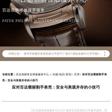
北京市东城区东长安街1号东方广场写字楼W3座6层602室（需提前预约）
百达翡丽维修保养服务
天津市和平区赤峰道136号天津国际金融中心写字楼26层2603室（需提前预约）
上海市徐汇区虹桥路3号港汇中心写字楼2座37层3705室（需提前预约）
PATEK PHILIPPE MAINTENANCE CENTER
上海市黄浦区南京东路299号宏伊国际广场写字楼8层806室（需提前预约）
南京市秦淮区中山南路1号（新街口）南京中心写字楼22层C1-1室（需提前预约）
常州市新北区龙锦路1590号现代传媒中心写字楼5号楼10层1008室（需提前预约）
徐州市鼓楼区淮海东路29号苏宁广场IFC国际金融中心写字楼35层3508室（需提前预约）
▲
官网公告>
扬州市邗江区国展路29号星耀天地写字楼1号楼18层1803室（需提前预约）
▼
盐城市盐都区世纪大道5号盐城金融城写字楼1号楼16层1604室（需提前预约）
泰州市海陵区永定东路399号置地商务中心东塔写字楼（华润万象城）17层1706室（需提前预约）
当前位置：
百达翡丽售后维修服务中心
>
问题/知识/资讯
>
天津
> 应对百达翡丽割手表
宁波市江北区大闸南路500号来福士广场办公楼20层2009室（需提前预约）
壳：安全与美观并存的小技巧
杭州市上城区钱江路1366号华润大厦写字楼A座5层503-5室（需提前预约）
应对百达翡丽割手表壳：安全与美观并存的小技巧
金华市金东区东市南街777号金华万达广场写字楼4号楼22层2209室（需提前预约）
绍兴市越城区胜利东路379号世茂天际中心写字楼8层805室（需提前预约）
嘉兴市南湖区广益路705号嘉兴世界贸易中心写字楼A座13层1304室（需提前预约）
南昌市红谷滩新区红谷中大道998号绿地双子塔（中央广场）A1座办公楼14层07室（需提前预约）
【百达翡丽维修服务中心点】随着百达翡丽的名声越来越响，其