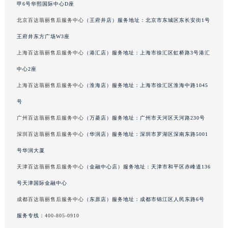
甲6号华熙国际中心D座
辽宁省抚顺市新抚区东一路百达翡丽售后服务中心（需提前预约）
北京百达翡丽售后服务中心
（王府井店）服务地址：北京市东城区东长安街1号
辽宁省阜新市海州区解放大街百达翡丽售后服务中心（需提前预约）
王府井东方广场W3座
辽宁省葫芦岛市连山区中央路百达翡丽售后服务中心（需提前预约）
辽宁省锦州市古塔区中央大街百达翡丽售后服务中心（需提前预约）
上海百达翡丽售后服务中心
（港汇店）服务地址：上海市徐汇区虹桥路3号港汇
辽宁省辽阳市白塔区新运大街百达翡丽售后服务中心（需提前预约）
中心2座
辽宁省盘锦市兴隆台区石油大街百达翡丽售后服务中心（需提前预约）
上海百达翡丽售后服务中心
（淮海店）服务地址：上海市徐汇区淮海中路1045
辽宁省铁岭市银州区南马路百达翡丽售后服务中心（需提前预约）
号
辽宁省营口市站前区市府路与渤海大街交叉口百达翡丽售后服务中心（需提前预约）
广州百达翡丽售后服务中心
（万菱店）服务地址：广州市天河区天河路230号
辽宁省沈阳市沈河区中街路137号亨得利名表维修授权店1楼百达翡丽售后服务中心（需提前预约）
深圳百达翡丽售后服务中心
（华润店）服务地址：深圳市罗湖区深南东路5001
辽宁省沈阳市沈河区中街路83号亨得利名表维修授权店1楼百达翡丽售后服务中心（需提前预约）
号华润大厦
北京市朝阳区建国门外大街甲6号华熙国际中心D座11层1102室百达翡丽售后服务中心（北京总部）（需提前预约）
北京市东城区东长安街1号王府井东方广场W3座6层602室百达翡丽售后服务中心（需提前预约）
天津百达翡丽售后服务中心
（金融中心店）服务地址：天津市和平区赤峰道136
河北省保定市竞秀区朝阳北大街北国先天下百达翡丽售后服务中心（需提前预约）
号天津国际金融中心
内蒙古自治区阿拉善盟市左旗土尔扈特大街百达翡丽售后服务中心（需提前预约）
成都百达翡丽售后服务中心
（东原店）服务地址：成都市锦江区人民东路6号
内蒙古自治区巴彦淖尔市临河区新华街百达翡丽售后服务中心（需提前预约）
服务专线：
400-805-0910
内蒙古自治区包头市青山区幸福路甲3号王府井百货名表维修百达翡丽售后服务中心（需提前预约）