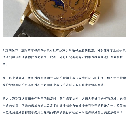
石家庄市长安区中山东路39号勒泰中心写字楼B座13层07室（需提前预约）
西安市碑林区南关正街88号华侨城长安国际中心E座6楼10室（需提前预约）
海口市龙华区金贸东路5号海口华润大厦B座17层1707室（需提前预约）
唐山市路南区新华东道100号万达广场写字楼A座10层1002室（需提前预约）
台州市椒江区东海大道1800号腾达中心东1幢20楼2002室（需提前预约）
内蒙古自治区呼和浩特市玉泉区大学西街70号华润万象城写字楼（鄂尔多斯大厦）23层2326室（需提前预约）
3.定期保养：定期清洁和保养手表可以有效减少污垢和油脂的积累。可以使用专业的手表
甘肃省兰州市七里河区西津西路16号兰州中心写字楼21层2102室（需提前预约）
清洁剂和软布轻轻擦拭表壳表面。此外，还可以定期到专业的手表维修店进行保养和检
重庆市解放碑渝中区民权路28号英利国际金融中心写字楼20层01室（需提前预约）
查。
黑龙江省大庆市萨尔图区会战大街百达翡丽售后服务中心（需提前预约）
除了以上措施外，还可以考虑使用一些防护措施来减少表壳对皮肤的刺激。例如使用护腕
黑龙江省鹤岗市向阳区红军路百达翡丽售后服务中心（需提前预约）
或护臂套等防护用品可以在一定程度上减少手表对皮肤的直接接触和摩擦。
黑龙江省黑河市爱辉区中央街百达翡丽售后服务中心（需提前预约）
黑龙江省鸡西市鸡冠区红军路百达翡丽售后服务中心（需提前预约）
总之，遇到百达翡丽表壳割手的情况时，我们需要从多个方面入手进行分析和应对。选择
黑龙江省佳木斯市向阳区长安路百达翡丽售后服务中心（需提前预约）
合适的材质、正确的佩戴方式以及定期的保养都是有效减少表壳割手的措施之一。希望每
黑龙江省牡丹江市东安区太平路百达翡丽售后服务中心（需提前预约）
一位收藏爱好者都能享受到百达翡丽带来的美妙体验的同时也保护好自己的皮肤健康！
黑龙江省七台河市桃山区大同街百达翡丽售后服务中心（需提前预约）
黑龙江省齐齐哈尔市龙沙区龙华路百达翡丽售后服务中心（需提前预约）