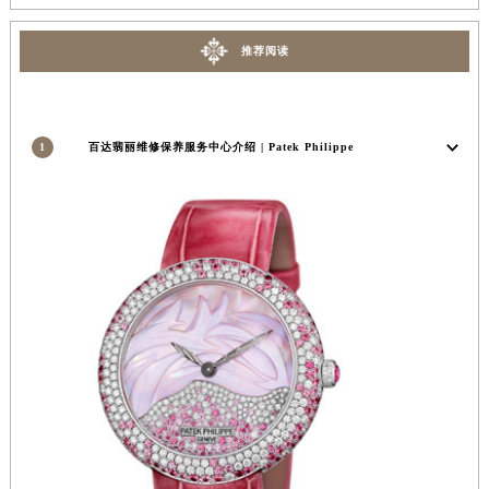
安徽省蚌埠市蚌山区淮河路百达翡丽售后服务中心（需提前预约）
安徽省亳州市谯城区魏武大道百达翡丽售后服务中心（需提前预约）
推荐阅读
安徽省池州市贵池区长江路百达翡丽售后服务中心（需提前预约）
安徽省滁州市琅琊区南谯北路百达翡丽售后服务中心（需提前预约）
安徽省阜阳市颍州区颍州北路百达翡丽售后服务中心（需提前预约）
1
百达翡丽维修保养服务中心介绍 | Patek Philippe
安徽省淮北市相山区淮海路百达翡丽售后服务中心（需提前预约）
安徽省淮南市田家庵区国庆中路百达翡丽售后服务中心（需提前预约）
安徽省黄山市屯溪区黄山西路百达翡丽售后服务中心（需提前预约）
安徽省六安市金安区解放中路百达翡丽售后服务中心（需提前预约）
安徽省马鞍山市雨山区湖南西路百达翡丽售后服务中心（需提前预约）
安徽省宿州市埇桥区人民中路百达翡丽售后服务中心（需提前预约）
安徽省铜陵市铜官区石城大道百达翡丽售后服务中心（需提前预约）
安徽省芜湖市镜湖区中山路步行街百达翡丽售后服务中心（需提前预约）
安徽省宣城市宣州区叠嶂西路百达翡丽售后服务中心（需提前预约）
福建省龙岩市新罗区九一南路百达翡丽售后服务中心（需提前预约）
福建省南平市建阳区人民西路百达翡丽售后服务中心（需提前预约）