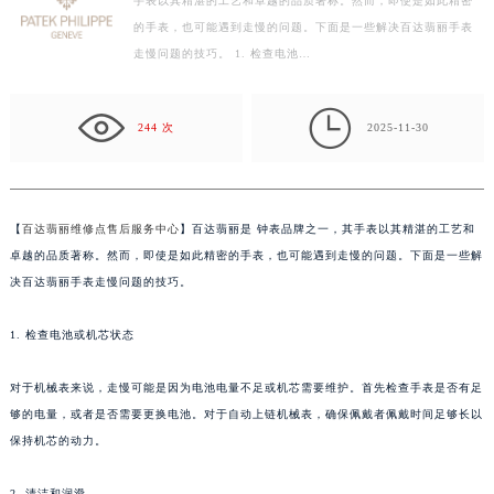
手表以其精湛的工艺和卓越的品质著称。然而，即使是如此精密
常州市新北区龙锦路1590号现代传媒中心写字楼5号楼10层1008室（需提前预约）
的手表，也可能遇到走慢的问题。下面是一些解决百达翡丽手表
徐州市鼓楼区淮海东路29号苏宁广场IFC国际金融中心写字楼35层3508室（需提前预约）
走慢问题的技巧。 1. 检查电池…
扬州市邗江区国展路29号星耀天地写字楼1号楼18层1803室（需提前预约）
盐城市盐都区世纪大道5号盐城金融城写字楼1号楼16层1604室（需提前预约）

泰州市海陵区永定东路399号置地商务中心东塔写字楼（华润万象城）17层1706室（需提前预约）
244 次
2025-11-30
宁波市江北区大闸南路500号来福士广场办公楼20层2009室（需提前预约）
杭州市上城区钱江路1366号华润大厦写字楼A座5层503-5室（需提前预约）
金华市金东区东市南街777号金华万达广场写字楼4号楼22层2209室（需提前预约）
【
百达翡丽维修点售后服务中心
】百达翡丽是 钟表品牌之一，其手表以其精湛的工艺和
绍兴市越城区胜利东路379号世茂天际中心写字楼8层805室（需提前预约）
卓越的品质著称。然而，即使是如此精密的手表，也可能遇到走慢的问题。下面是一些解
嘉兴市南湖区广益路705号嘉兴世界贸易中心写字楼A座13层1304室（需提前预约）
决百达翡丽手表走慢问题的技巧。
南昌市红谷滩新区红谷中大道998号绿地双子塔（中央广场）A1座办公楼14层07室（需提前预约）
1. 检查电池或机芯状态
济南市历下区经十路11111号华润中心写字楼（万象城）15层1508室（需提前预约）
广州市天河区天河路230号万菱汇国际中心写字楼A塔7层704室（需提前预约）
对于机械表来说，走慢可能是因为电池电量不足或机芯需要维护。首先检查手表是否有足
广州市越秀区环市东路371-375号世界贸易中心大厦南塔写字楼15层07室（需提前预约）
够的电量，或者是否需要更换电池。对于自动上链机械表，确保佩戴者佩戴时间足够长以
深圳市罗湖区深南东路5001号华润大厦写字楼17层1701室（需提前预约）
保持机芯的动力。
惠州市惠城区江北文昌一路7号华贸大厦写字楼1座30层05室（需提前预约）