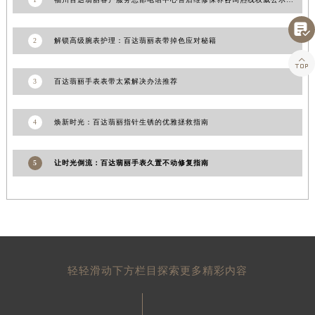
1
福州百达翡丽客户服务总部电话中心售后维修保养咨询热线权威公示（2026年7月最新）
山东省泰安市泰山区财源街道泰山大街百达翡丽售后服务中心（需提前预约）

山东省威海市环翠区新威海路89号振华商厦一楼名表维修百达翡丽售后服务中心（需提前预约）
2
解锁高级腕表护理：百达翡丽表带掉色应对秘籍
山东省潍坊市奎文区东风东街百达翡丽售后服务中心（需提前预约）

山东省枣庄市滕州市北辛路与善国路交叉口百达翡丽售后服务中心（需提前预约）
山东省淄博市张店区金晶大道百达翡丽售后服务中心（需提前预约）
3
百达翡丽手表表带太紧解决办法推荐
上海市黄浦区南京东路299号宏伊国际广场写字楼8层806室百达翡丽售后服务中心（需提前预约）
上海市徐汇区虹桥路3号港汇中心2座37层3705室百达翡丽售后服务中心（需提前预约）
4
焕新时光：百达翡丽指针生锈的优雅拯救指南
浙江省杭州市上城区钱江路1366号华润大厦A座5层503-5室百达翡丽售后服务中心（需提前预约）
浙江省湖州市吴兴区劳动路百达翡丽售后服务中心（需提前预约）
5
让时光倒流：百达翡丽手表久置不动修复指南
浙江省嘉兴市南湖区广益路705号嘉兴世界贸易中心A座13层1304室百达翡丽售后服务中心（需提前预约）
浙江省金华市金东区东市南街777号金华万达广场4号楼22楼2209室百达翡丽售后服务中心（需提前预约）
浙江省丽水市莲都区解放街百达翡丽售后服务中心（需提前预约）
浙江省宁波市江北区大闸南路500号来福士广场办公楼20层2009室百达翡丽售后服务中心（需提前预约）
浙江省衢州市柯城区上街百达翡丽售后服务中心（需提前预约）
轻轻滑动下方栏目探索更多精彩内容
浙江省绍兴市越城区胜利东路379号世茂天际中心写字楼8层805室百达翡丽售后服务中心（需提前预约）
浙江省舟山市定海区解放东路百达翡丽售后服务中心（需提前预约）