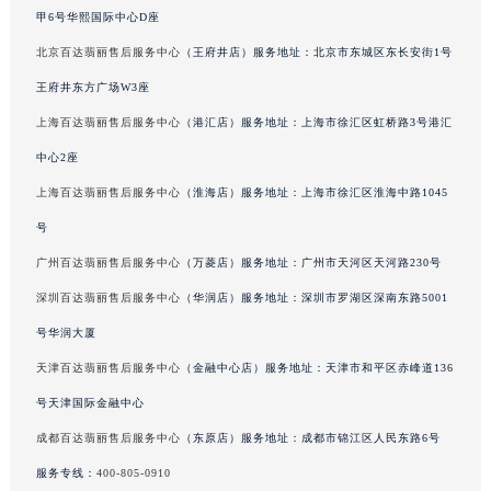
吉林省吉林市船营区河南街百达翡丽售后服务中心（需提前预约）
甲6号华熙国际中心D座
吉林省辽源市龙山区人民大街百达翡丽售后服务中心（需提前预约）
北京百达翡丽售后服务中心
（王府井店）服务地址：北京市东城区东长安街1号
吉林省梅河口市新华街道梅河大街百达翡丽售后服务中心（需提前预约）
王府井东方广场W3座
吉林省四平市铁东区紫气大路与南九经街交汇处百达翡丽售后服务中心（需提前预约）
上海百达翡丽售后服务中心
（港汇店）服务地址：上海市徐汇区虹桥路3号港汇
吉林省松原市宁江区五环大街百达翡丽售后服务中心（需提前预约）
吉林省通化市东昌区环通乡江南大街百达翡丽售后服务中心（需提前预约）
中心2座
吉林省延边市延吉市解放路百达翡丽售后服务中心（需提前预约）
上海百达翡丽售后服务中心
（淮海店）服务地址：上海市徐汇区淮海中路1045
辽宁省鞍山市铁东区站前街百达翡丽售后服务中心（需提前预约）
号
辽宁省本溪市平山区胜利路百达翡丽售后服务中心（需提前预约）
广州百达翡丽售后服务中心
（万菱店）服务地址：广州市天河区天河路230号
辽宁省朝阳市双塔区新华路百达翡丽售后服务中心（需提前预约）
深圳百达翡丽售后服务中心
（华润店）服务地址：深圳市罗湖区深南东路5001
辽宁省丹东市振兴区七经街百达翡丽售后服务中心（需提前预约）
号华润大厦
辽宁省抚顺市新抚区东一路百达翡丽售后服务中心（需提前预约）
天津百达翡丽售后服务中心
（金融中心店）服务地址：天津市和平区赤峰道136
辽宁省阜新市海州区解放大街百达翡丽售后服务中心（需提前预约）
辽宁省葫芦岛市连山区中央路百达翡丽售后服务中心（需提前预约）
号天津国际金融中心
辽宁省锦州市古塔区中央大街百达翡丽售后服务中心（需提前预约）
成都百达翡丽售后服务中心
（东原店）服务地址：成都市锦江区人民东路6号
辽宁省辽阳市白塔区新运大街百达翡丽售后服务中心（需提前预约）
服务专线：
400-805-0910