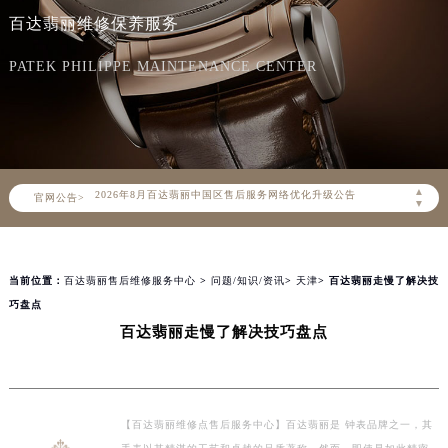
百达翡丽维修保养服务
PATEK PHILIPPE MAINTENANCE CENTER
2026年8月百达翡丽中国区售后服务网络优化升级公告
▲
官网公告>
2026年8月百达翡丽全国官方售后客户服务热线：400-805-0910
▼
百达翡丽官方全国统一服务热线400-805-0910，服务覆盖中国大陆、香港、澳门、台湾全部区域（非大陆需加拨“+86”）
2026年8月百达翡丽售后服务中心最新网点地址：
当前位置：
百达翡丽售后维修服务中心
>
问题/知识/资讯
>
天津
> 百达翡丽走慢了解决技
北京市朝阳区建国门外大街甲6号华熙国际中心写字楼D座11层1102室（北京总部）（需提前预约）
巧盘点
北京市东城区东长安街1号东方广场写字楼W3座6层602室（需提前预约）
百达翡丽走慢了解决技巧盘点
天津市和平区赤峰道136号天津国际金融中心写字楼26层2603室（需提前预约）
上海市徐汇区虹桥路3号港汇中心写字楼2座37层3705室（需提前预约）
上海市黄浦区南京东路299号宏伊国际广场写字楼8层806室（需提前预约）
南京市秦淮区中山南路1号（新街口）南京中心写字楼22层C1-1室（需提前预约）
【百达翡丽维修点售后服务中心】百达翡丽是 钟表品牌之一，其