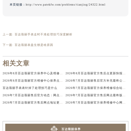
辽宁省盘锦市兴隆台区石油大街百达翡丽售后服务中心（需提前预约）
本页链接：
http://www.patekfw.com/problems/tianjing/24322.html
辽宁省铁岭市银州区南马路百达翡丽售后服务中心（需提前预约）
辽宁省营口市站前区市府路与渤海大街交叉口百达翡丽售后服务中心（需提前预约）
辽宁省沈阳市沈河区中街路137号亨得利名表维修授权店1楼百达翡丽售后服务中心（需提前预约）
辽宁省沈阳市沈河区中街路83号亨得利名表维修授权店1楼百达翡丽售后服务中心（需提前预约）
上一篇:
百达翡丽手表走时不准处理技巧深度解析
北京市朝阳区建国门外大街甲6号华熙国际中心D座11层1102室百达翡丽售后服务中心（北京总部）（需提前预约）
下一篇:
百达翡丽表盘生锈是啥原因
北京市东城区东长安街1号王府井东方广场W3座6层602室百达翡丽售后服务中心（需提前预约）
河北省保定市竞秀区朝阳北大街北国先天下百达翡丽售后服务中心（需提前预约）
相关文章
内蒙古自治区阿拉善盟市左旗土尔扈特大街百达翡丽售后服务中心（需提前预约）
2026年8月百达翡丽官方保养中心及维修服务站迁址新开补充总览文本发布
2026年8月百达翡丽官方售后点更新快报：迁址+增设
内蒙古自治区巴彦淖尔市临河区新华街百达翡丽售后服务中心（需提前预约）
2026年8月百达翡丽官方维修中心保养点最新变动及新开信息文件
2026年7月百达翡丽售后官方补充最终公告：网点搬迁与新增详情
内蒙古自治区包头市青山区幸福路甲3号王府井百货名表维修百达翡丽售后服务中心（需提前预约）
百达翡丽手表表针掉了处理技巧是什么
2026年7月百达翡丽官方保养维修综合站搬迁及新增服务点补充确认终稿说明
内蒙古自治区赤峰市红山区哈达街百达翡丽售后服务中心（需提前预约）
2026年7月百达翡丽售后官方动态：网点迁址+新店开业
2026年7月百达翡丽官方售后网点最终版本（含迁移与新增）
内蒙古自治区鄂尔多斯市东胜区伊金霍洛街百达翡丽售后服务中心（需提前预约）
2026年7月百达翡丽官方售后网点地址更新与新增补充最终一览
2026年7月百达翡丽官方保养维修中心网点新增及迁址补充公告文件
内蒙古自治区呼伦贝尔市海拉尔区中央街百达翡丽售后服务中心（需提前预约）
内蒙古自治区通辽市科尔沁区明仁大街百达翡丽售后服务中心（需提前预约）
内蒙古自治区乌海市海勃湾区人民南路百达翡丽售后服务中心（需提前预约）