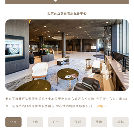
百达翡丽保养
内蒙古自治区乌兰察布市集宁区恩和大街百达翡丽售后服务中心（需提前预约）
内蒙古自治区锡林郭勒盟市锡林浩特市光明街与额尔敦路交叉口百达翡丽售后服务中心（需提前预约）
北京百达翡丽售后服务中心
内蒙古自治区兴安盟市乌兰浩特市兴安大街百达翡丽售后服务中心（需提前预约）
山西省大同市平城区迎宾街百达翡丽售后服务中心（需提前预约）
山西省晋城市城区黄华街百达翡丽售后服务中心（需提前预约）
山西省晋中市榆次区顺城街百达翡丽售后服务中心（需提前预约）
山西省临汾市尧都区解放路百达翡丽售后服务中心（需提前预约）
山西省吕梁市离石区永宁中路与建设街交叉口百达翡丽售后服务中心（需提前预约）
山西省朔州市朔城区怡西路与鄯阳西街交汇处百达翡丽售后服务中心（需提前预约）
山西省忻州市忻府区和平东街与七一南路交叉口百达翡丽售后服务中心（需提前预约）
山西省阳泉市郊区平阳东街与新城大道交叉口百达翡丽售后服务中心（需提前预约）
山西省运城市盐湖区河东街百达翡丽售后服务中心（需提前预约）
北京王府井百达翡丽售后服务中心位于北京市东城区东长安街1号王府井东方广场W3
上
山西省长治市潞州区英雄中路百达翡丽售后服务中心（需提前预约）
座，是百达翡丽维修保养服务网点,中心技师均接受标准培训....
详情 >
修
山西省太原市迎泽区迎泽街道解放路15号亨得利名表维修授权店3楼百达翡丽售后服务中心（需提前预约）
天津市和平区赤峰道136号天津国际金融中心26层2603室百达翡丽售后服务中心（需提前预约）
北京
上海
广州
深圳
天津
成都
安徽省安庆市迎江区人民路百达翡丽售后服务中心（需提前预约）