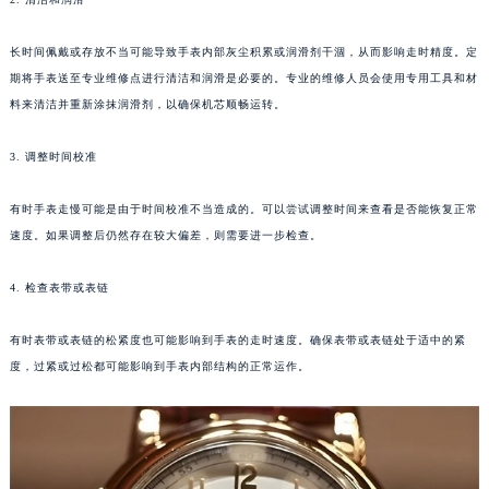
2. 清洁和润滑
厦门市思明区湖滨东路95号华润大厦写字楼B座11层1104室（需提前预约）
福州市鼓楼区五四路128-1号恒力城写字楼15层03室（需提前预约）
长时间佩戴或存放不当可能导致手表内部灰尘积累或润滑剂干涸，从而影响走时精度。定
成都市锦江区人民东路6号SAC东原中心写字楼24层2406B室（需提前预约）
期将手表送至专业维修点进行清洁和润滑是必要的。专业的维修人员会使用专用工具和材
重庆市江北区观音桥步行街2号融恒时代广场写字楼9层902室（需提前预约）
料来清洁并重新涂抹润滑剂，以确保机芯顺畅运转。
长沙市芙蓉区定王台街道建湘路393号世茂环球金融中心写字楼（芙蓉广场）10层13室（需提前预约）
郑州市二七区铭功路10号华润大厦写字楼29层2905室（需提前预约）
3. 调整时间校准
太原市迎泽区解放路15号亨得利名表服务中心（品牌授权店）3层整层（需提前预约）
有时手表走慢可能是由于时间校准不当造成的。可以尝试调整时间来查看是否能恢复正常
沈阳市沈河区中街路137号亨得利名表服务中心（品牌授权店）1层整层（需提前预约）
速度。如果调整后仍然存在较大偏差，则需要进一步检查。
沈阳市沈河区中街路83号亨得利名表服务中心（品牌授权店）1层整层（需提前预约）
乌鲁木齐市天山区红山路26号时代广场（CCMALL）C座17层17-B（需提前预约）
4. 检查表带或表链
温州市鹿城区锦绣路1067号置信广场10层1015室（需提前预约）
哈尔滨市道里区友谊西路600号富力中心T2座写字楼29层03室（需提前预约）
有时表带或表链的松紧度也可能影响到手表的走时速度。确保表带或表链处于适中的紧
度，过紧或过松都可能影响到手表内部结构的正常运作。
大连市中山区人民路15号国际金融大厦7层G室（需提前预约）
佛山市禅城区季华五路57号万科金融中心C座12层1205室（需提前预约）
东莞市东城街道鸿福东路1号民盈国贸中心T1写字楼9层907室（需提前预约）
无锡市梁溪区人民中路139号恒隆广场写字楼1座11层1104室（需提前预约）