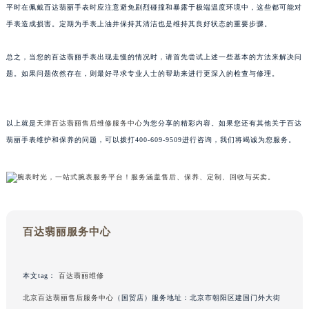
内蒙古自治区呼和浩特市玉泉区大学西街70号华润万象城写字楼（鄂尔多斯大厦）23层2326室（需提前预约）
平时在佩戴百达翡丽手表时应注意避免剧烈碰撞和暴露于极端温度环境中，这些都可能对
甘肃省兰州市七里河区西津西路16号兰州中心写字楼21层2102室（需提前预约）
手表造成损害。定期为手表上油并保持其清洁也是维持其良好状态的重要步骤。
重庆市解放碑渝中区民权路28号英利国际金融中心写字楼20层01室（需提前预约）
总之，当您的百达翡丽手表出现走慢的情况时，请首先尝试上述一些基本的方法来解决问
黑龙江省大庆市萨尔图区会战大街百达翡丽售后服务中心（需提前预约）
题。如果问题依然存在，则最好寻求专业人士的帮助来进行更深入的检查与修理。
黑龙江省鹤岗市向阳区红军路百达翡丽售后服务中心（需提前预约）
黑龙江省黑河市爱辉区中央街百达翡丽售后服务中心（需提前预约）
黑龙江省鸡西市鸡冠区红军路百达翡丽售后服务中心（需提前预约）
以上就是
天津百达翡丽售后维修服务中心
为您分享的精彩内容。如果您还有其他关于百达
黑龙江省佳木斯市向阳区长安路百达翡丽售后服务中心（需提前预约）
翡丽手表维护和保养的问题，可以拨打400-609-9509进行咨询，我们将竭诚为您服务。
黑龙江省牡丹江市东安区太平路百达翡丽售后服务中心（需提前预约）
黑龙江省七台河市桃山区大同街百达翡丽售后服务中心（需提前预约）
黑龙江省齐齐哈尔市龙沙区龙华路百达翡丽售后服务中心（需提前预约）
黑龙江省双鸭山市尖山区新兴大街百达翡丽售后服务中心（需提前预约）
百达翡丽服务中心
黑龙江省绥化市北林区新华街与康庄路交叉口百达翡丽售后服务中心（需提前预约）
黑龙江省伊春市伊美区通河路百达翡丽售后服务中心（需提前预约）
吉林省白城市洮北区明仁南街百达翡丽售后服务中心（需提前预约）
本文tag：
百达翡丽维修
吉林省白山市浑江区浑江大街百达翡丽售后服务中心（需提前预约）
北京百达翡丽售后服务中心
（国贸店）服务地址：北京市朝阳区建国门外大街