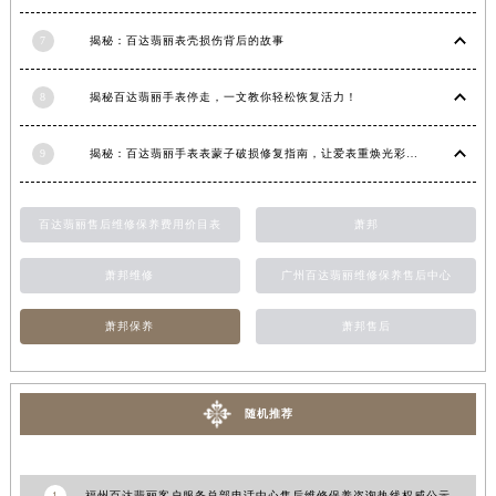
6
百达翡丽手表值不值得购买（名表投资与收藏指南）
江西省吉安市吉州区井冈山大道百达翡丽售后服务中心（需提前预约）
江西省景德镇市珠山区珠山中路百达翡丽售后服务中心（需提前预约）
7
揭秘：百达翡丽表壳损伤背后的故事
江西省九江市浔阳区浔阳路百达翡丽售后服务中心（需提前预约）
江西省南昌市红谷滩新区红谷中大道998号绿地双子塔（中央广场）A1座办公楼14层1407室百达翡丽售后服务中心（需提前预约）
8
揭秘百达翡丽手表停走，一文教你轻松恢复活力！
江西省萍乡市安源区萍安北大道与康庄路交叉口百达翡丽售后服务中心（需提前预约）
9
揭秘：百达翡丽手表表蒙子破损修复指南，让爱表重焕光彩！
江西省上饶市信州区滨江西路百达翡丽售后服务中心（需提前预约）
江西省新余市渝水区北湖西路百达翡丽售后服务中心（需提前预约）
江西省宜春市袁州区中山中路百达翡丽售后服务中心（需提前预约）
百达翡丽售后维修保养费用价目表
萧邦
江西省鹰潭市月湖区胜利东路百达翡丽售后服务中心（需提前预约）
萧邦维修
广州百达翡丽维修保养售后中心
山东省德州市德城区东风中路百达翡丽售后服务中心（需提前预约）
山东省东营市东营区济南路百达翡丽售后服务中心（需提前预约）
萧邦保养
萧邦售后
山东省济南市历下区经十路11111号华润中心写字楼（万象城）15层1508室百达翡丽售后服务中心（需提前预约）
山东省济宁市任城区太白楼路百达翡丽售后服务中心（需提前预约）
山东省莱芜市文化南路8号银座商城名表维修一楼名表维修百达翡丽售后服务中心（需提前预约）
随机推荐
山东省临沂市兰山区解放路百达翡丽售后服务中心（需提前预约）
山东省日照市东港区烟台路百达翡丽售后服务中心（需提前预约）