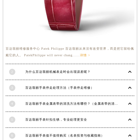
福建省宁德市蕉城区天湖东路百达翡丽售后服务中心（需提前预约）
福建省莆田市城厢区霞林街道荔华东大道百达翡丽售后服务中心（需提前预约）
福建省三明市三元区东乾二路百达翡丽售后服务中心（需提前预约）
福建省漳州市龙文区步港路百达翡丽售后服务中心（需提前预约）
江苏省常州市新北区龙锦路1590号现代传媒中心5号楼10层1008室百达翡丽售后服务中心（需提前预约）
江苏省淮安市清江浦区淮海北路百达翡丽售后服务中心（需提前预约）
百达翡丽维修服务中心 Patek Philippe 百达翡丽从来没有改变世界，而是把它留给佩
江苏省连云港市海州区通灌北路百达翡丽售后服务中心（需提前预约）
戴它的人。 PatekPhilippe will never chang......
详情 >
江苏省南京市秦淮区中山南路1号南京中心22层22-C1-C3室百达翡丽售后服务中心（需提前预约）
江苏省宿迁市宿城区西湖路百达翡丽售后服务中心（需提前预约）
2
为什么百达翡丽机械表走时会出现误差呢？
江苏省泰州市海陵区永定东路399号置地商务中心东塔（华润万象城）17层1706室百达翡丽售后服务中心（需提前预约）
3
百达翡丽手表停走处理方法（手表停走维修）
江苏省徐州市鼓楼区淮海东路29号苏宁广场IFC国际金融中心35层3508室百达翡丽售后服务中心（需提前预约）
江苏省盐城市盐都区世纪大道5号盐城金融城写字楼1号楼16层1604室百达翡丽售后服务中心（需提前预约）
4
百达翡丽手表金属表带的清洗方法有哪些？（金属表带的清洗）
江苏省扬州市邗江区国展路29号星耀天地写字楼1号楼18层1803室百达翡丽售后服务中心（需提前预约）
江苏省镇江市京口区中山东路百达翡丽售后服务中心（需提前预约）
5
百达翡丽手表针扣生锈，专业处理更安全
江西省抚州市临川区赣东大道百达翡丽售后服务中心（需提前预约）
江西省赣州市章贡区文清路百达翡丽售后服务中心（需提前预约）