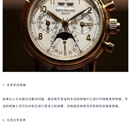
南通市崇川区工农路57号圆融广场写字楼16层1603室（需提前预约）
苏州市苏州工业园区星港街199号苏州中心办公楼C座22层08室（需提前预约）
武汉市江汉区解放大道686号世界贸易大厦38层09室（需提前预约）
南宁市青秀区金湖路59号地王大厦12楼1224室（需提前预约）
合肥市蜀山区潜山路111号万象城华润大厦B座12楼03室（需提前预约）
泉州市丰泽区宝洲路729号浦西万达中心写字楼A座7楼709室（需提前预约）
青岛市南区山东路6号华润大厦B座22层04室（需提前预约）
烟台市芝罘区胜利路139号万达金融中心A座907室（需提前预约）
长春市朝阳区西安大路727号中银大厦A座(旺进大厦)18层09室（需提前预约）
贵阳市南明区都司高架桥路33号亨特国际金融中心14楼14D（需提前预约）
昆明市盘龙区北京路928号同德昆明广场写字楼10层06室（需提前预约）
5. 寻求专业维修
石家庄市长安区中山东路39号勒泰中心写字楼B座13层07室（需提前预约）
西安市碑林区南关正街88号华侨城长安国际中心E座6楼10室（需提前预约）
如果以上方法都无法解决问题，建议将手表送到专业的维修中心进行详细检查和维修。专
业的维修人员可以对机芯进行更深入的诊断，并根据具体情况采取相应的修复措施。
海口市龙华区金贸东路5号海口华润大厦B座17层1707室（需提前预约）
唐山市路南区新华东道100号万达广场写字楼A座10层1002室（需提前预约）
6. 注意日常保养
台州市椒江区东海大道1800号腾达中心东1幢20楼2002室（需提前预约）