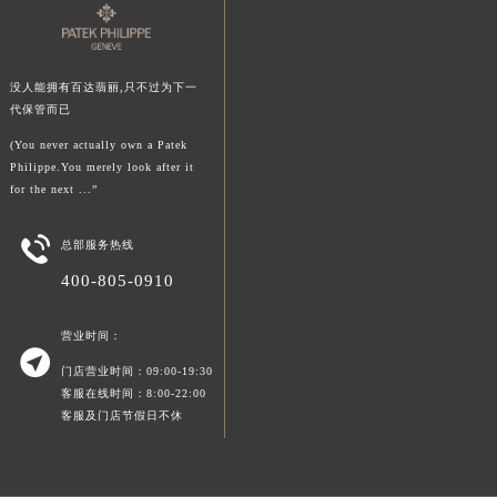
澳门特别行政区大堂区议事亭前地（新马路）百达翡丽售后服务中心（需提前预约）
澳门特别行政区风顺堂区南湾大马路百达翡丽售后服务中心（需提前预约）
澳门特别行政区花地玛堂区关闸广场百达翡丽售后服务中心（需提前预约）
没人能拥有百达翡丽,只不过为下一
澳门特别行政区花王堂区大三巴商圈百达翡丽售后服务中心（需提前预约）
代保管而已
澳门特别行政区嘉模堂区官也街百达翡丽售后服务中心（需提前预约）
(You never actually own a Patek
澳门省路氹城市金光大道百达翡丽售后服务中心（需提前预约）
Philippe.You merely look after it
澳门特别行政区望德堂区塔石广场百达翡丽售后服务中心（需提前预约）
for the next ...”
福建省福州市鼓楼区五四路128-1号恒力城写字楼15层03室百达翡丽售后服务中心（需提前预约）

总部服务热线
福建省厦门市思明区湖滨东路95号万象城华润大厦B座11层1104室百达翡丽售后服务中心（需提前预约）
400-805-0910
广东省潮州市潮安区新风路与潮汕路交汇处百达翡丽售后服务中心（需提前预约）
广东省广州市天河区天河路230号万菱汇国际中心A塔7层704室百达翡丽售后服务中心（需提前预约）
营业时间：
广东省广州市越秀区环市东路371-375号世界贸易中心大厦南塔15层1507室百达翡丽售后服务中心（需提前预约）

门店营业时间：09:00-19:30
广东省河源市源城区越王大道百达翡丽售后服务中心（需提前预约）
客服在线时间：8:00-22:00
广东省惠州市惠城区江北文昌一路7号华贸大厦1座30层3005室百达翡丽售后服务中心（需提前预约）
客服及门店节假日不休
广东省江门市蓬江区广场西路百达翡丽售后服务中心（需提前预约）
广东省揭阳市榕城进贤门步行街百达翡丽售后服务中心（需提前预约）