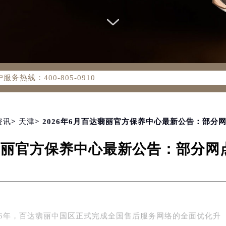
务网络优化升级公告
务热线：400-805-0910
805-0910，服务覆盖中国大陆、香港、澳门、台湾全部区域（非大
新网点地址：
国际中心写字楼D座11层1102室（北京总部）（需提前预约）
字楼W3座6层602室（需提前预约）
资讯
>
天津
> 2026年6月百达翡丽官方保养中心最新公告：部分
融中心写字楼26层2603室（需提前预约）
达翡丽官方保养中心最新公告：部分
2座37层3705室（需提前预约）
际广场写字楼8层806室（需提前预约）
南京中心写字楼22层C1-1室（需提前预约）
中心写字楼5号楼10层1008室（需提前预约）
FC国际金融中心写字楼35层3508室（需提前预约）
26年，百达翡丽中国区正式完成全国售后服务网络的全面优化升
楼1号楼18层1803室（需提前预约）