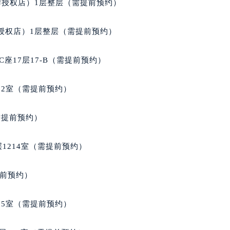
牌授权店）1层整层（需提前预约）
得利名表维修授权店1楼百达翡丽售后服务中心（需提前预约）
得利名表维修授权店1楼百达翡丽售后服务中心（需提前预约）
授权店）1层整层（需提前预约）
国际中心D座11层1102室百达翡丽售后服务中心（北京总部）
广场W3座6层602室百达翡丽售后服务中心（需提前预约）
座17层17-B（需提前预约）
先天下百达翡丽售后服务中心（需提前预约）
特大街百达翡丽售后服务中心（需提前预约）
02室（需提前预约）
街百达翡丽售后服务中心（需提前预约）
3号王府井百货名表维修百达翡丽售后服务中心（需提前预约）
需提前预约）
达翡丽售后服务中心（需提前预约）
霍洛街百达翡丽售后服务中心（需提前预约）
1214室（需提前预约）
央街百达翡丽售后服务中心（需提前预约）
街百达翡丽售后服务中心（需提前预约）
提前预约）
路百达翡丽售后服务中心（需提前预约）
大街百达翡丽售后服务中心（需提前预约）
05室（需提前预约）
市光明街与额尔敦路交叉口百达翡丽售后服务中心（需提前预约
安大街百达翡丽售后服务中心（需提前预约）