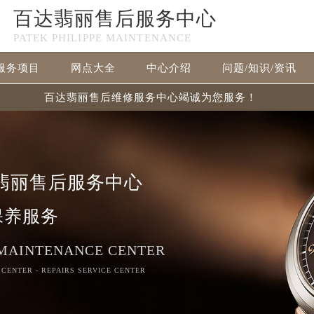
百达翡丽售后服务中心
PATEK PHILIPPE MAINTENANCE
服务项目
网点大全
中心介绍
问题/知识/资讯
百达翡丽售后维修服务中心竭诚为您服务！
翡丽售后服务中心
保养服务
 MAINTENANCE CENTER
 CENTER - REPAIRS SERVICE CENTER