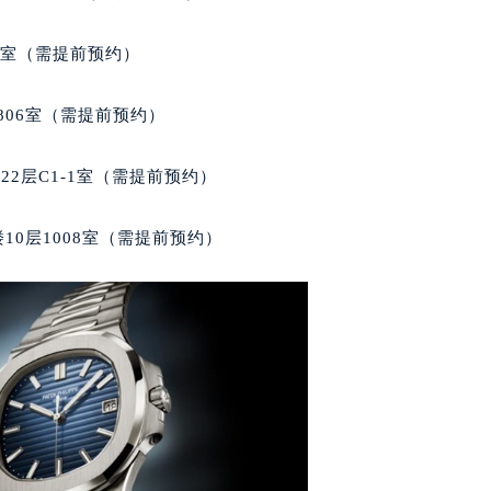
代广场写字楼9层902室（需提前预约）
号世茂环球金融中心写字楼（芙蓉广场）10层13室（需提前预约
5室（需提前预约）
楼29层2905室（需提前预约）
表服务中心（品牌授权店）3层整层（需提前预约）
806室（需提前预约）
表服务中心（品牌授权店）1层整层（需提前预约）
表服务中心（品牌授权店）1层整层（需提前预约）
2层C1-1室（需提前预约）
（CCMALL）C座17层17-B（需提前预约）
10层1015室（需提前预约）
10层1008室（需提前预约）
心T2座写字楼29层03室（需提前预约）
厦7层G室（需提前预约）
心C座12层1205室（需提前预约）
中心T1写字楼9层907室（需提前预约）
写字楼1座11层1104室（需提前预约）
楼16层1603室（需提前预约）
中心办公楼C座22层08室（需提前预约）
大厦38层09室（需提前预约）