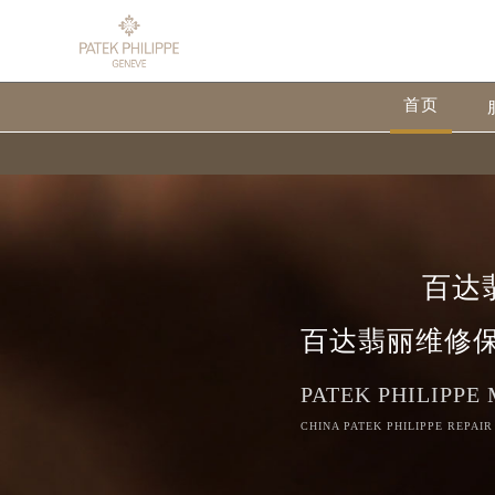
首页
百达
百达翡丽维修
PATEK PHILIPPE
CHINA PATEK PHILIPPE REPAIR