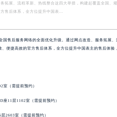
服务拓展、流程革新、热线整合这四大举措，构建起覆盖全国、
字楼1号楼16层1604室（需提前预约）
务中心东塔写字楼（华润万象城）17层1706室（需提前预约）
官方售后体系，全方位提升中国表…
场办公楼20层2009室（需提前预约）
写字楼A座5层503-5室（需提前预约）
广场写字楼4号楼22层2209室（需提前预约）
成全国售后服务网络的全面优化升级。通过网点改造、服务拓展、
际中心写字楼8层805室（需提前预约）
易中心写字楼A座13层1304室（需提前预约）
致、便捷高效的官方售后体系，全方位提升中国表主的售后体验
绿地双子塔（中央广场）A1座办公楼14层07室（需提前预约）
心写字楼（万象城）15层1508室（需提前预约）
际中心写字楼A塔7层704室（需提前预约）
世界贸易中心大厦南塔写字楼15层07室（需提前预约）
厦写字楼17层1701室（需提前预约）
02室（需提前预约）
厦写字楼1座30层05室（需提前预约）
字楼B座11层1104室（需提前预约）
座11层1102室（需提前预约）
写字楼15层03室（需提前预约）
心写字楼24层2406B室（需提前预约）
层2603室（需提前预约）