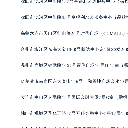
沈阳市沈河区中街路137号亨得利名表服务中心（品
辽宁省沈阳市沈河区中街路137号亨
辽宁省沈阳市沈河区中街路83号亨
沈阳市沈河区中街路83号亨得利名表服务中心（品牌
北京市朝阳区建国门外大街甲6号华熙
北京市东城区东长安街1号王府井东方
乌鲁木齐市天山区红山路26号时代广场（CCMALL）C
河北省保定市竞秀区朝阳北大街北国
内蒙古自治区阿拉善盟市左旗土尔扈
台州市椒江区东海大道1800号腾达中心东1幢20楼20
内蒙古自治区巴彦淖尔市临河区新华
内蒙古自治区包头市青山区幸福路甲
温州市鹿城区锦绣路1067号置信广场10层1015室（
内蒙古自治区赤峰市红山区哈达街百
内蒙古自治区鄂尔多斯市东胜区伊金
哈尔滨市南岗区东大直街146号上和置地广场金座12层
内蒙古自治区呼伦贝尔市海拉尔区中
内蒙古自治区通辽市科尔沁区明仁大
大连市中山区人民路15号国际金融大厦7层G室（需
内蒙古自治区乌海市海勃湾区人民南
内蒙古自治区乌兰察布市集宁区恩和
佛山市禅城区季华五路57号万科金融中心C座12层12
内蒙古自治区锡林郭勒盟市锡林浩特
内蒙古自治区兴安盟市乌兰浩特市兴