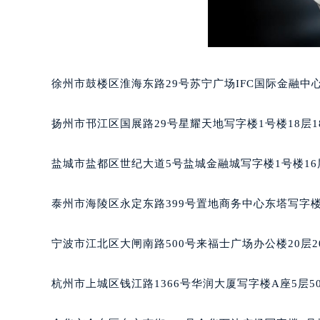
南宁市青秀区金湖路59号地王大厦12
合肥市蜀山区潜山路111号万象城华润
泉州市丰泽区宝洲路729号浦西万达中
青岛市南区山东路6号华润大厦B座2
徐州市鼓楼区淮海东路29号苏宁广场IFC国际金融中心
烟台市芝罘区胜利路139号万达金融中
长春市朝阳区西安大路727号中银大厦
扬州市邗江区国展路29号星耀天地写字楼1号楼18层1
贵阳市南明区都司高架桥路33号亨特
昆明市盘龙区北京路928号同德昆明
盐城市盐都区世纪大道5号盐城金融城写字楼1号楼16
石家庄市长安区中山东路39号勒泰中
西安市碑林区南关正街88号华侨城长
泰州市海陵区永定东路399号置地商务中心东塔写字楼
海口市龙华区金贸东路5号海口华润大厦
唐山市路南区新华东道100号万达广场
宁波市江北区大闸南路500号来福士广场办公楼20层2
台州市椒江区东海大道1800号腾达中
内蒙古自治区呼和浩特市玉泉区大学西
杭州市上城区钱江路1366号华润大厦写字楼A座5层5
甘肃省兰州市七里河区西津西路16号兰
重庆市解放碑渝中区民权路28号英利