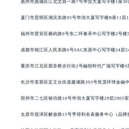
惠州市惠城区江北文昌一路7号华贸大厦写字楼1座30
吉林省四平市铁东区紫气大路与南九
吉林省松原市宁江区五环大街百达翡
厦门市思明区湖滨东路95号华润大厦写字楼B座11层1
吉林省通化市东昌区环通乡江南大街
吉林省延边市延吉市解放路百达翡丽
福州市晋安区横屿路9号东二环泰禾中心写字楼2号楼5
辽宁省鞍山市铁东区站前街百达翡丽
辽宁省本溪市平山区胜利路百达翡丽
成都市锦江区人民东路6号SAC东原中心写字楼24层2
辽宁省朝阳市双塔区新华路百达翡丽
辽宁省丹东市振兴区七经街百达翡丽
重庆市江北区观音桥步行街2号融恒时代广场写字楼9层
辽宁省抚顺市新抚区东一路百达翡丽
辽宁省阜新市海州区解放大街百达翡
长沙市芙蓉区定王台街道建湘路393号世茂环球金融中
辽宁省葫芦岛市连山区中央路百达翡
辽宁省锦州市古塔区中央大街百达翡
郑州市二七区铭功路10号华润大厦写字楼29层2905
辽宁省辽阳市白塔区新运大街百达翡
辽宁省盘锦市兴隆台区石油大街百达
太原市迎泽区解放路15号亨得利名表服务中心（品牌
辽宁省铁岭市银州区南马路百达翡丽
辽宁省营口市站前区市府路与渤海大