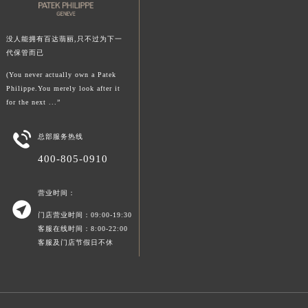
澳门特别行政区风顺堂区南湾大马路百达翡丽售后服务中心（需提前预约）
澳门特别行政区花地玛堂区关闸广场百达翡丽售后服务中心（需提前预约）
没人能拥有百达翡丽,只不过为下一
澳门特别行政区花王堂区大三巴商圈百达翡丽售后服务中心（需提前预约）
代保管而已
澳门特别行政区嘉模堂区官也街百达翡丽售后服务中心（需提前预约）
(You never actually own a Patek
Philippe.You merely look after it
澳门省路氹城市金光大道百达翡丽售后服务中心（需提前预约）
for the next ...”
澳门特别行政区望德堂区塔石广场百达翡丽售后服务中心（需提前预约）
福建省福州市鼓楼区五四路128-1号恒力城写字楼15层03室百达翡丽售后服务中心（需提前预约）

总部服务热线
福建省厦门市思明区湖滨东路95号万象城华润大厦B座11层1104室百达翡丽售后服务中心（需提前预约）
400-805-0910
广东省潮州市潮安区新风路与潮汕路交汇处百达翡丽售后服务中心（需提前预约）
广东省广州市天河区天河路230号万菱汇国际中心A塔7层704室百达翡丽售后服务中心（需提前预约）
营业时间：

广东省广州市越秀区环市东路371-375号世界贸易中心大厦南塔15层1507室百达翡丽售后服务中心（需提前预约）
门店营业时间：09:00-19:30
广东省河源市源城区越王大道百达翡丽售后服务中心（需提前预约）
客服在线时间：8:00-22:00
客服及门店节假日不休
广东省惠州市惠城区江北文昌一路7号华贸大厦1座30层3005室百达翡丽售后服务中心（需提前预约）
广东省江门市蓬江区广场西路百达翡丽售后服务中心（需提前预约）
广东省揭阳市榕城进贤门步行街百达翡丽售后服务中心（需提前预约）
广东省茂名市电白区水东街道迎宾大道百达翡丽售后服务中心（需提前预约）