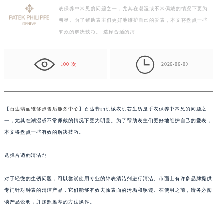
表保养中常见的问题之一，尤其在潮湿或不常佩戴的情况下更为
徐州市鼓楼区淮海东路29号苏宁广场IFC国际金融中心写字楼35层3508室（需提前预约）
明显。为了帮助表主们更好地维护自己的爱表，本文将盘点一些
扬州市邗江区国展路29号星耀天地写字楼1号楼18层1803室（需提前预约）
有效的解决技巧。 选择合适的清…
盐城市盐都区世纪大道5号盐城金融城写字楼1号楼16层1604室（需提前预约）
泰州市海陵区永定东路399号置地商务中心东塔写字楼（华润万象城）17层1706室（需提前预约）

宁波市江北区大闸南路500号来福士广场办公楼20层2009室（需提前预约）
100 次
2026-06-09
杭州市上城区钱江路1366号华润大厦写字楼A座5层503-5室（需提前预约）
金华市金东区东市南街777号金华万达广场写字楼4号楼22层2209室（需提前预约）
绍兴市越城区胜利东路379号世茂天际中心写字楼8层805室（需提前预约）
【
百达翡丽维修点售后服务中心
】百达翡丽机械表机芯生锈是手表保养中常见的问题之
嘉兴市南湖区广益路705号嘉兴世界贸易中心写字楼A座13层1304室（需提前预约）
一，尤其在潮湿或不常佩戴的情况下更为明显。为了帮助表主们更好地维护自己的爱表，
南昌市红谷滩新区红谷中大道998号绿地双子塔（中央广场）A1座办公楼14层07室（需提前预约）
本文将盘点一些有效的解决技巧。
济南市历下区经十路11111号华润中心写字楼（万象城）15层1508室（需提前预约）
选择合适的清洁剂
广州市天河区天河路230号万菱汇国际中心写字楼A塔7层704室（需提前预约）
广州市越秀区环市东路371-375号世界贸易中心大厦南塔写字楼15层07室（需提前预约）
对于轻微的生锈问题，可以尝试使用专业的钟表清洁剂进行清洁。市面上有许多品牌提供
深圳市罗湖区深南东路5001号华润大厦写字楼17层1701室（需提前预约）
专门针对钟表的清洁产品，它们能够有效去除表面的污垢和锈迹。在使用之前，请务必阅
惠州市惠城区江北文昌一路7号华贸大厦写字楼1座30层05室（需提前预约）
读产品说明，并按照推荐的方法操作。
厦门市思明区湖滨东路95号华润大厦写字楼B座11层1104室（需提前预约）