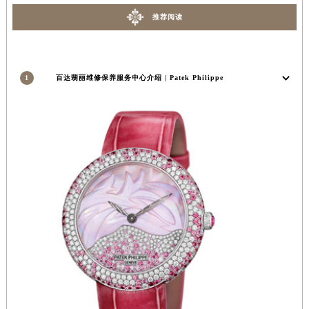
安徽省亳州市谯城区魏武大道百达翡丽售后服务中心（需提前预约）
推荐阅读
安徽省池州市贵池区长江路百达翡丽售后服务中心（需提前预约）
安徽省滁州市琅琊区南谯北路百达翡丽售后服务中心（需提前预约）
安徽省阜阳市颍州区颍州北路百达翡丽售后服务中心（需提前预约）
1
百达翡丽维修保养服务中心介绍 | Patek Philippe
安徽省淮北市相山区淮海路百达翡丽售后服务中心（需提前预约）
安徽省淮南市田家庵区国庆中路百达翡丽售后服务中心（需提前预约）
安徽省黄山市屯溪区黄山西路百达翡丽售后服务中心（需提前预约）
安徽省六安市金安区解放中路百达翡丽售后服务中心（需提前预约）
安徽省马鞍山市雨山区湖南西路百达翡丽售后服务中心（需提前预约）
安徽省宿州市埇桥区人民中路百达翡丽售后服务中心（需提前预约）
安徽省铜陵市铜官区石城大道百达翡丽售后服务中心（需提前预约）
安徽省芜湖市镜湖区中山路步行街百达翡丽售后服务中心（需提前预约）
安徽省宣城市宣州区叠嶂西路百达翡丽售后服务中心（需提前预约）
福建省龙岩市新罗区九一南路百达翡丽售后服务中心（需提前预约）
福建省南平市建阳区人民西路百达翡丽售后服务中心（需提前预约）
福建省宁德市蕉城区天湖东路百达翡丽售后服务中心（需提前预约）