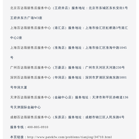
吉林省辽源市龙山区人民大街百达翡丽售后服务中心（需提前预约）
北京百达翡丽售后服务中心
（王府井店）服务地址：北京市东城区东长安街1号
吉林省梅河口市新华街道梅河大街百达翡丽售后服务中心（需提前预约）
王府井东方广场W3座
吉林省四平市铁东区紫气大路与南九经街交汇处百达翡丽售后服务中心（需提前预约）
上海百达翡丽售后服务中心
（港汇店）服务地址：上海市徐汇区虹桥路3号港汇
吉林省松原市宁江区五环大街百达翡丽售后服务中心（需提前预约）
中心2座
吉林省通化市东昌区环通乡江南大街百达翡丽售后服务中心（需提前预约）
上海百达翡丽售后服务中心
（淮海店）服务地址：上海市徐汇区淮海中路1045
吉林省延边市延吉市解放路百达翡丽售后服务中心（需提前预约）
号
辽宁省鞍山市铁东区站前街百达翡丽售后服务中心（需提前预约）
辽宁省本溪市平山区胜利路百达翡丽售后服务中心（需提前预约）
广州百达翡丽售后服务中心
（万菱店）服务地址：广州市天河区天河路230号
辽宁省朝阳市双塔区新华路百达翡丽售后服务中心（需提前预约）
深圳百达翡丽售后服务中心
（华润店）服务地址：深圳市罗湖区深南东路5001
辽宁省丹东市振兴区七经街百达翡丽售后服务中心（需提前预约）
号华润大厦
辽宁省抚顺市新抚区东一路百达翡丽售后服务中心（需提前预约）
天津百达翡丽售后服务中心
（金融中心店）服务地址：天津市和平区赤峰道136
辽宁省阜新市海州区解放大街百达翡丽售后服务中心（需提前预约）
号天津国际金融中心
辽宁省葫芦岛市连山区中央路百达翡丽售后服务中心（需提前预约）
成都百达翡丽售后服务中心
（东原店）服务地址：成都市锦江区人民东路6号
辽宁省锦州市古塔区中央大街百达翡丽售后服务中心（需提前预约）
服务专线：
400-805-0910
辽宁省辽阳市白塔区新运大街百达翡丽售后服务中心（需提前预约）
辽宁省盘锦市兴隆台区石油大街百达翡丽售后服务中心（需提前预约）
本页链接：
http://www.patekfw.com/problems/tianjing/34710.html