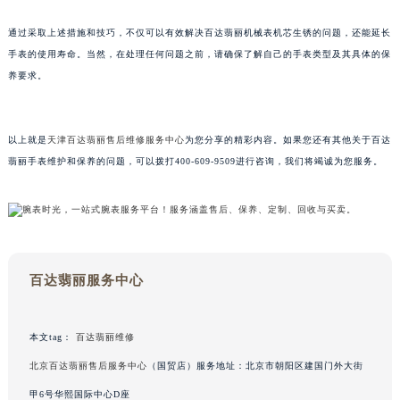
甘肃省兰州市七里河区西津西路16号兰州中心写字楼21层2102室（需提前预约）
通过采取上述措施和技巧，不仅可以有效解决百达翡丽机械表机芯生锈的问题，还能延长
重庆市解放碑渝中区民权路28号英利国际金融中心写字楼20层01室（需提前预约）
手表的使用寿命。当然，在处理任何问题之前，请确保了解自己的手表类型及其具体的保
黑龙江省大庆市萨尔图区会战大街百达翡丽售后服务中心（需提前预约）
养要求。
黑龙江省鹤岗市向阳区红军路百达翡丽售后服务中心（需提前预约）
黑龙江省黑河市爱辉区中央街百达翡丽售后服务中心（需提前预约）
以上就是
天津百达翡丽售后维修服务中心
为您分享的精彩内容。如果您还有其他关于百达
黑龙江省鸡西市鸡冠区红军路百达翡丽售后服务中心（需提前预约）
翡丽手表维护和保养的问题，可以拨打400-609-9509进行咨询，我们将竭诚为您服务。
黑龙江省佳木斯市向阳区长安路百达翡丽售后服务中心（需提前预约）
黑龙江省牡丹江市东安区太平路百达翡丽售后服务中心（需提前预约）
黑龙江省七台河市桃山区大同街百达翡丽售后服务中心（需提前预约）
黑龙江省齐齐哈尔市龙沙区龙华路百达翡丽售后服务中心（需提前预约）
黑龙江省双鸭山市尖山区新兴大街百达翡丽售后服务中心（需提前预约）
百达翡丽服务中心
黑龙江省绥化市北林区新华街与康庄路交叉口百达翡丽售后服务中心（需提前预约）
黑龙江省伊春市伊美区通河路百达翡丽售后服务中心（需提前预约）
本文tag：
百达翡丽维修
吉林省白城市洮北区明仁南街百达翡丽售后服务中心（需提前预约）
北京百达翡丽售后服务中心
（国贸店）服务地址：北京市朝阳区建国门外大街
吉林省白山市浑江区浑江大街百达翡丽售后服务中心（需提前预约）
吉林省吉林市船营区河南街百达翡丽售后服务中心（需提前预约）
甲6号华熙国际中心D座