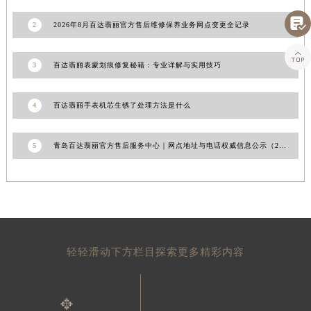
山东省威海市环翠区新威海路89号振华商厦一楼名表维修百达翡丽售后服务中心（需提前预约）

2
2026年8月百达翡丽官方售后维修保养业务网点变更全记录
山东省潍坊市奎文区东风东街百达翡丽售后服务中心（需提前预约）
山东省枣庄市滕州市北辛路与善国路交叉口百达翡丽售后服务中心（需提前预约）

3
百达翡丽表蒙划痕修复秘籍：专业详解与实用技巧
山东省淄博市张店区金晶大道百达翡丽售后服务中心（需提前预约）
上海市黄浦区南京东路299号宏伊国际广场写字楼8层806室百达翡丽售后服务中心（需提前预约）
4
百达翡丽手表机芯生锈了处理方法是什么
上海市徐汇区虹桥路3号港汇中心2座37层3705室百达翡丽售后服务中心（需提前预约）
浙江省杭州市上城区钱江路1366号华润大厦A座5层503-5室百达翡丽售后服务中心（需提前预约）
5
青岛百达翡丽官方售后服务中心｜网点地址与电话权威信息公示（2026年6月最新）
浙江省湖州市吴兴区劳动路百达翡丽售后服务中心（需提前预约）
浙江省嘉兴市南湖区广益路705号嘉兴世界贸易中心A座13层1304室百达翡丽售后服务中心（需提前预约）
浙江省金华市金东区东市南街777号金华万达广场4号楼22楼2209室百达翡丽售后服务中心（需提前预约）
浙江省丽水市莲都区解放街百达翡丽售后服务中心（需提前预约）
浙江省宁波市江北区大闸南路500号来福士广场办公楼20层2009室百达翡丽售后服务中心（需提前预约）
浙江省衢州市柯城区上街百达翡丽售后服务中心（需提前预约）
轻轻滑动下方栏目探索更多精彩内容
浙江省绍兴市越城区胜利东路379号世茂天际中心写字楼8层805室百达翡丽售后服务中心（需提前预约）
浙江省舟山市定海区解放东路百达翡丽售后服务中心（需提前预约）
澳门特别行政区大堂区议事亭前地（新马路）百达翡丽售后服务中心（需提前预约）