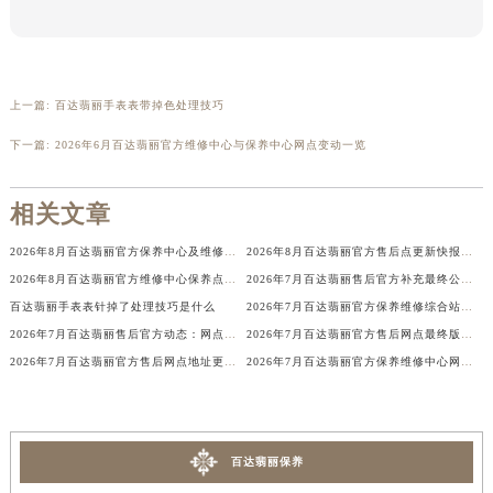
辽宁省铁岭市银州区南马路百达翡丽售后服务中心（需提前预约）
辽宁省营口市站前区市府路与渤海大街交叉口百达翡丽售后服务中心（需提前预约）
辽宁省沈阳市沈河区中街路137号亨得利名表维修授权店1楼百达翡丽售后服务中心（需提前预约）
上一篇:
百达翡丽手表表带掉色处理技巧
辽宁省沈阳市沈河区中街路83号亨得利名表维修授权店1楼百达翡丽售后服务中心（需提前预约）
北京市朝阳区建国门外大街甲6号华熙国际中心D座11层1102室百达翡丽售后服务中心（北京总部）（需提前预约）
下一篇:
2026年6月百达翡丽官方维修中心与保养中心网点变动一览
北京市东城区东长安街1号王府井东方广场W3座6层602室百达翡丽售后服务中心（需提前预约）
河北省保定市竞秀区朝阳北大街北国先天下百达翡丽售后服务中心（需提前预约）
相关文章
内蒙古自治区阿拉善盟市左旗土尔扈特大街百达翡丽售后服务中心（需提前预约）
2026年8月百达翡丽官方保养中心及维修服务站迁址新开补充总览文本发布
2026年8月百达翡丽官方售后点更新快报：迁址+增设
内蒙古自治区巴彦淖尔市临河区新华街百达翡丽售后服务中心（需提前预约）
2026年8月百达翡丽官方维修中心保养点最新变动及新开信息文件
2026年7月百达翡丽售后官方补充最终公告：网点搬迁与新增详情
内蒙古自治区包头市青山区幸福路甲3号王府井百货名表维修百达翡丽售后服务中心（需提前预约）
百达翡丽手表表针掉了处理技巧是什么
2026年7月百达翡丽官方保养维修综合站搬迁及新增服务点补充确认终稿说明
内蒙古自治区赤峰市红山区哈达街百达翡丽售后服务中心（需提前预约）
2026年7月百达翡丽售后官方动态：网点迁址+新店开业
2026年7月百达翡丽官方售后网点最终版本（含迁移与新增）
内蒙古自治区鄂尔多斯市东胜区伊金霍洛街百达翡丽售后服务中心（需提前预约）
2026年7月百达翡丽官方售后网点地址更新与新增补充最终一览
2026年7月百达翡丽官方保养维修中心网点新增及迁址补充公告文件
内蒙古自治区呼伦贝尔市海拉尔区中央街百达翡丽售后服务中心（需提前预约）
内蒙古自治区通辽市科尔沁区明仁大街百达翡丽售后服务中心（需提前预约）
内蒙古自治区乌海市海勃湾区人民南路百达翡丽售后服务中心（需提前预约）
百达翡丽保养
内蒙古自治区乌兰察布市集宁区恩和大街百达翡丽售后服务中心（需提前预约）