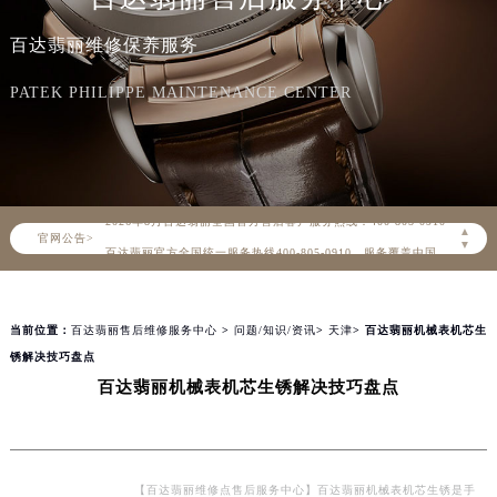
百达翡丽维修保养服务
PATEK PHILIPPE MAINTENANCE CENTER
2026年8月百达翡丽中国区售后服务网络优化升级公告
2026年8月百达翡丽全国官方售后客户服务热线：400-805-0910
▲
官网公告>
百达翡丽官方全国统一服务热线400-805-0910，服务覆盖中国大陆、香港、澳门、台湾全部区域（非大陆需加拨“+86”）
▼
2026年8月百达翡丽售后服务中心最新网点地址：
北京市朝阳区建国门外大街甲6号华熙国际中心写字楼D座11层1102室（北京总部）（需提前预约）
当前位置：
百达翡丽售后维修服务中心
>
问题/知识/资讯
>
天津
> 百达翡丽机械表机芯生
北京市东城区东长安街1号东方广场写字楼W3座6层602室（需提前预约）
锈解决技巧盘点
天津市和平区赤峰道136号天津国际金融中心写字楼26层2603室（需提前预约）
百达翡丽机械表机芯生锈解决技巧盘点
上海市徐汇区虹桥路3号港汇中心写字楼2座37层3705室（需提前预约）
上海市黄浦区南京东路299号宏伊国际广场写字楼8层806室（需提前预约）
南京市秦淮区中山南路1号（新街口）南京中心写字楼22层C1-1室（需提前预约）
常州市新北区龙锦路1590号现代传媒中心写字楼5号楼10层1008室（需提前预约）
【百达翡丽维修点售后服务中心】百达翡丽机械表机芯生锈是手