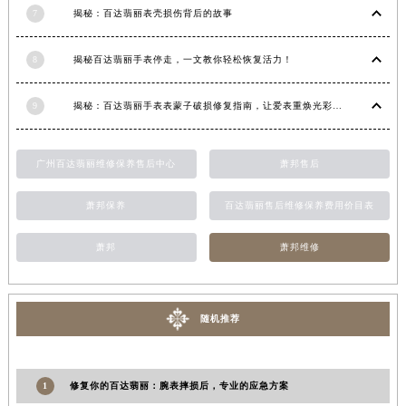
7
揭秘：百达翡丽表壳损伤背后的故事
江西省景德镇市珠山区珠山中路百达翡丽售后服务中心（需提前预约）
江西省九江市浔阳区浔阳路百达翡丽售后服务中心（需提前预约）
8
揭秘百达翡丽手表停走，一文教你轻松恢复活力！
江西省南昌市红谷滩新区红谷中大道998号绿地双子塔（中央广场）A1座办公楼14层1407室百达翡丽售后服务中心（需提前预约）
江西省萍乡市安源区萍安北大道与康庄路交叉口百达翡丽售后服务中心（需提前预约）
9
揭秘：百达翡丽手表表蒙子破损修复指南，让爱表重焕光彩！
江西省上饶市信州区滨江西路百达翡丽售后服务中心（需提前预约）
江西省新余市渝水区北湖西路百达翡丽售后服务中心（需提前预约）
广州百达翡丽维修保养售后中心
萧邦售后
江西省宜春市袁州区中山中路百达翡丽售后服务中心（需提前预约）
江西省鹰潭市月湖区胜利东路百达翡丽售后服务中心（需提前预约）
萧邦保养
百达翡丽售后维修保养费用价目表
山东省德州市德城区东风中路百达翡丽售后服务中心（需提前预约）
山东省东营市东营区济南路百达翡丽售后服务中心（需提前预约）
萧邦
萧邦维修
山东省济南市历下区经十路11111号华润中心写字楼（万象城）15层1508室百达翡丽售后服务中心（需提前预约）
山东省济宁市任城区太白楼路百达翡丽售后服务中心（需提前预约）
随机推荐
山东省莱芜市文化南路8号银座商城名表维修一楼名表维修百达翡丽售后服务中心（需提前预约）
山东省临沂市兰山区解放路百达翡丽售后服务中心（需提前预约）
山东省日照市东港区烟台路百达翡丽售后服务中心（需提前预约）
1
修复你的百达翡丽：腕表摔损后，专业的应急方案
山东省泰安市泰山区财源街道泰山大街百达翡丽售后服务中心（需提前预约）