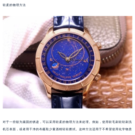
轻柔的物理方法
福州市鼓楼区五四路128-1号恒力城写字楼15层03室（需提前预约）
成都市锦江区人民东路6号SAC东原中心写字楼24层2406B室（需提前预约）
重庆市江北区观音桥步行街2号融恒时代广场写字楼9层902室（需提前预约）
长沙市芙蓉区定王台街道建湘路393号世茂环球金融中心写字楼（芙蓉广场）10层13室（需提前预约）
郑州市二七区铭功路10号华润大厦写字楼29层2905室（需提前预约）
太原市迎泽区解放路15号亨得利名表服务中心（品牌授权店）3层整层（需提前预约）
沈阳市沈河区中街路137号亨得利名表服务中心（品牌授权店）1层整层（需提前预约）
沈阳市沈河区中街路83号亨得利名表服务中心（品牌授权店）1层整层（需提前预约）
乌鲁木齐市天山区红山路26号时代广场（CCMALL）C座17层17-B（需提前预约）
温州市鹿城区锦绣路1067号置信广场10层1015室（需提前预约）
哈尔滨市道里区友谊西路600号富力中心T2座写字楼29层03室（需提前预约）
大连市中山区人民路15号国际金融大厦7层G室（需提前预约）
佛山市禅城区季华五路57号万科金融中心C座12层1205室（需提前预约）
东莞市东城街道鸿福东路1号民盈国贸中心T1写字楼9层907室（需提前预约）
对于一些较为顽固的锈迹，可以采用轻柔的物理方法来处理。例如，使用软毛刷轻轻刷洗
无锡市梁溪区人民中路139号恒隆广场写字楼1座11层1104室（需提前预约）
机芯表面，或者用干净的布蘸取少量酒精轻轻擦拭。这种方法适用于不希望使用化学物质
南通市崇川区工农路57号圆融广场写字楼16层1603室（需提前预约）