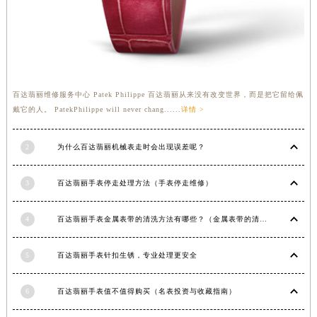
福建省莆田市城厢区霞林街道荔华东大道百达翡丽售后服务中心（需提前预约）
福建省三明市三元区东乾二路百达翡丽售后服务中心（需提前预约）
福建省漳州市龙文区步港路百达翡丽售后服务中心（需提前预约）
江苏省常州市新北区龙锦路1590号现代传媒中心5号楼10层1008室百达翡丽售后服务中心（需提前预约）
江苏省淮安市清江浦区淮海北路百达翡丽售后服务中心（需提前预约）
百达翡丽维修服务中心 Patek Philippe 百达翡丽从来没有改变世界，而是把它留给佩
戴它的人。 PatekPhilippe will never chang......
详情 >
江苏省连云港市海州区通灌北路百达翡丽售后服务中心（需提前预约）
江苏省南京市秦淮区中山南路1号南京中心22层22-C1-C3室百达翡丽售后服务中心（需提前预约）
2
为什么百达翡丽机械表走时会出现误差呢？
江苏省宿迁市宿城区西湖路百达翡丽售后服务中心（需提前预约）
江苏省泰州市海陵区永定东路399号置地商务中心东塔（华润万象城）17层1706室百达翡丽售后服务中心（需提前预约）
3
百达翡丽手表停走处理方法（手表停走维修）
江苏省徐州市鼓楼区淮海东路29号苏宁广场IFC国际金融中心35层3508室百达翡丽售后服务中心（需提前预约）
江苏省盐城市盐都区世纪大道5号盐城金融城写字楼1号楼16层1604室百达翡丽售后服务中心（需提前预约）
4
百达翡丽手表金属表带的清洗方法有哪些？（金属表带的清洗）
江苏省扬州市邗江区国展路29号星耀天地写字楼1号楼18层1803室百达翡丽售后服务中心（需提前预约）
江苏省镇江市京口区中山东路百达翡丽售后服务中心（需提前预约）
5
百达翡丽手表针扣生锈，专业处理更安全
江西省抚州市临川区赣东大道百达翡丽售后服务中心（需提前预约）
江西省赣州市章贡区文清路百达翡丽售后服务中心（需提前预约）
6
百达翡丽手表值不值得购买（名表投资与收藏指南）
江西省吉安市吉州区井冈山大道百达翡丽售后服务中心（需提前预约）