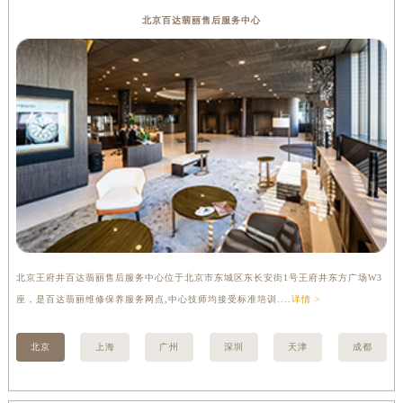
内蒙古自治区锡林郭勒盟市锡林浩特市光明街与额尔敦路交叉口百达翡丽售后服务中心（需提前预约）
北京百达翡丽售后服务中心
内蒙古自治区兴安盟市乌兰浩特市兴安大街百达翡丽售后服务中心（需提前预约）
山西省大同市平城区迎宾街百达翡丽售后服务中心（需提前预约）
山西省晋城市城区黄华街百达翡丽售后服务中心（需提前预约）
山西省晋中市榆次区顺城街百达翡丽售后服务中心（需提前预约）
山西省临汾市尧都区解放路百达翡丽售后服务中心（需提前预约）
山西省吕梁市离石区永宁中路与建设街交叉口百达翡丽售后服务中心（需提前预约）
山西省朔州市朔城区怡西路与鄯阳西街交汇处百达翡丽售后服务中心（需提前预约）
山西省忻州市忻府区和平东街与七一南路交叉口百达翡丽售后服务中心（需提前预约）
山西省阳泉市郊区平阳东街与新城大道交叉口百达翡丽售后服务中心（需提前预约）
山西省运城市盐湖区河东街百达翡丽售后服务中心（需提前预约）
北京王府井百达翡丽售后服务中心位于北京市东城区东长安街1号王府井东方广场W3
上
山西省长治市潞州区英雄中路百达翡丽售后服务中心（需提前预约）
座，是百达翡丽维修保养服务网点,中心技师均接受标准培训....
详情 >
修
山西省太原市迎泽区迎泽街道解放路15号亨得利名表维修授权店3楼百达翡丽售后服务中心（需提前预约）
天津市和平区赤峰道136号天津国际金融中心26层2603室百达翡丽售后服务中心（需提前预约）
北京
上海
广州
深圳
天津
成都
安徽省安庆市迎江区人民路百达翡丽售后服务中心（需提前预约）
安徽省蚌埠市蚌山区淮河路百达翡丽售后服务中心（需提前预约）