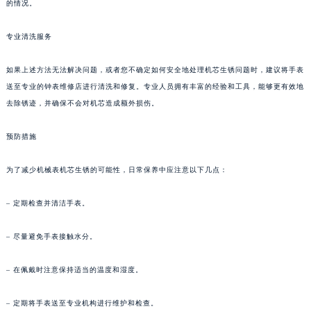
的情况。
苏州市苏州工业园区星港街199号苏州中心办公楼C座22层08室（需提前预约）
武汉市江汉区解放大道686号世界贸易大厦38层09室（需提前预约）
专业清洗服务
南宁市青秀区金湖路59号地王大厦12楼1224室（需提前预约）
如果上述方法无法解决问题，或者您不确定如何安全地处理机芯生锈问题时，建议将手表
合肥市蜀山区潜山路111号万象城华润大厦B座12楼03室（需提前预约）
送至专业的钟表维修店进行清洗和修复。专业人员拥有丰富的经验和工具，能够更有效地
泉州市丰泽区宝洲路729号浦西万达中心写字楼A座7楼709室（需提前预约）
去除锈迹，并确保不会对机芯造成额外损伤。
青岛市南区山东路6号华润大厦B座22层04室（需提前预约）
烟台市芝罘区胜利路139号万达金融中心A座907室（需提前预约）
预防措施
长春市朝阳区西安大路727号中银大厦A座(旺进大厦)18层09室（需提前预约）
贵阳市南明区都司高架桥路33号亨特国际金融中心14楼14D（需提前预约）
为了减少机械表机芯生锈的可能性，日常保养中应注意以下几点：
昆明市盘龙区北京路928号同德昆明广场写字楼10层06室（需提前预约）
– 定期检查并清洁手表。
石家庄市长安区中山东路39号勒泰中心写字楼B座13层07室（需提前预约）
西安市碑林区南关正街88号华侨城长安国际中心E座6楼10室（需提前预约）
– 尽量避免手表接触水分。
海口市龙华区金贸东路5号海口华润大厦B座17层1707室（需提前预约）
唐山市路南区新华东道100号万达广场写字楼A座10层1002室（需提前预约）
– 在佩戴时注意保持适当的温度和湿度。
台州市椒江区东海大道1800号腾达中心东1幢20楼2002室（需提前预约）
– 定期将手表送至专业机构进行维护和检查。
内蒙古自治区呼和浩特市玉泉区大学西街70号华润万象城写字楼（鄂尔多斯大厦）23层2326室（需提前预约）