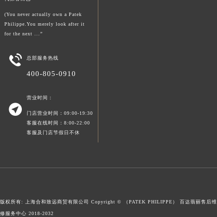
代保管而已
澳门特别行政区大堂区议事亭前地（新马路）百达翡丽售后服务中心（需提前预约）
澳门特别行政区风顺堂区南湾大马路百达翡丽售后服务中心（需提前预约）
(You never actually own a Patek
Philippe.You merely look after it
澳门特别行政区花地玛堂区关闸广场百达翡丽售后服务中心（需提前预约）
for the next ...”
澳门特别行政区花王堂区大三巴商圈百达翡丽售后服务中心（需提前预约）
澳门特别行政区嘉模堂区官也街百达翡丽售后服务中心（需提前预约）

总部服务热线
澳门省路氹城市金光大道百达翡丽售后服务中心（需提前预约）
400-805-0910
澳门特别行政区望德堂区塔石广场百达翡丽售后服务中心（需提前预约）
福建省福州市鼓楼区五四路128-1号恒力城写字楼15层03室百达翡丽售后服务中心（需提前预约）
营业时间：

福建省厦门市思明区湖滨东路95号万象城华润大厦B座11层1104室百达翡丽售后服务中心（需提前预约）
门店营业时间：09:00-19:30
广东省潮州市潮安区新风路与潮汕路交汇处百达翡丽售后服务中心（需提前预约）
客服在线时间：8:00-22:00
客服及门店节假日不休
广东省广州市天河区天河路230号万菱汇国际中心A塔7层704室百达翡丽售后服务中心（需提前预约）
广东省广州市越秀区环市东路371-375号世界贸易中心大厦南塔15层1507室百达翡丽售后服务中心（需提前预约）
广东省河源市源城区越王大道百达翡丽售后服务中心（需提前预约）
广东省惠州市惠城区江北文昌一路7号华贸大厦1座30层3005室百达翡丽售后服务中心（需提前预约）
广东省江门市蓬江区广场西路百达翡丽售后服务中心（需提前预约）
版权所有: 上海合和致远商贸有限公司 Copyright © （PATEK PHILIPPE）
百达翡丽售后维
广东省揭阳市榕城进贤门步行街百达翡丽售后服务中心（需提前预约）