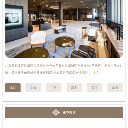
内蒙古自治区乌兰察布市集宁区恩和大街百达翡丽售后服务中心（需提前预约）
内蒙古自治区锡林郭勒盟市锡林浩特市光明街与额尔敦路交叉口百达翡丽售后服务中心（需提前预约）
内蒙古自治区兴安盟市乌兰浩特市兴安大街百达翡丽售后服务中心（需提前预约）
山西省大同市平城区迎宾街百达翡丽售后服务中心（需提前预约）
山西省晋城市城区黄华街百达翡丽售后服务中心（需提前预约）
山西省晋中市榆次区顺城街百达翡丽售后服务中心（需提前预约）
山西省临汾市尧都区解放路百达翡丽售后服务中心（需提前预约）
山西省吕梁市离石区永宁中路与建设街交叉口百达翡丽售后服务中心（需提前预约）
山西省朔州市朔城区怡西路与鄯阳西街交汇处百达翡丽售后服务中心（需提前预约）
北京王府井百达翡丽售后服务中心位于北京市东城区东长安街1号王府井东方广场W3
上
山西省忻州市忻府区和平东街与七一南路交叉口百达翡丽售后服务中心（需提前预约）
座，是百达翡丽维修保养服务网点,中心技师均接受标准培训....
详情 >
修
山西省阳泉市郊区平阳东街与新城大道交叉口百达翡丽售后服务中心（需提前预约）
北京
上海
广州
深圳
天津
成都
山西省运城市盐湖区河东街百达翡丽售后服务中心（需提前预约）
山西省长治市潞州区英雄中路百达翡丽售后服务中心（需提前预约）
山西省太原市迎泽区迎泽街道解放路15号亨得利名表维修授权店3楼百达翡丽售后服务中心（需提前预约）
推荐阅读
天津市和平区赤峰道136号天津国际金融中心26层2603室百达翡丽售后服务中心（需提前预约）
安徽省安庆市迎江区人民路百达翡丽售后服务中心（需提前预约）