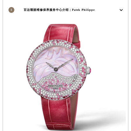
安徽省蚌埠市蚌山区淮河路百达翡丽售后服务中心（需提前预约）
安徽省亳州市谯城区魏武大道百达翡丽售后服务中心（需提前预约）
1
百达翡丽维修保养服务中心介绍 | Patek Philippe
安徽省池州市贵池区长江路百达翡丽售后服务中心（需提前预约）
安徽省滁州市琅琊区南谯北路百达翡丽售后服务中心（需提前预约）
安徽省阜阳市颍州区颍州北路百达翡丽售后服务中心（需提前预约）
安徽省淮北市相山区淮海路百达翡丽售后服务中心（需提前预约）
安徽省淮南市田家庵区国庆中路百达翡丽售后服务中心（需提前预约）
安徽省黄山市屯溪区黄山西路百达翡丽售后服务中心（需提前预约）
安徽省六安市金安区解放中路百达翡丽售后服务中心（需提前预约）
安徽省马鞍山市雨山区湖南西路百达翡丽售后服务中心（需提前预约）
安徽省宿州市埇桥区人民中路百达翡丽售后服务中心（需提前预约）
安徽省铜陵市铜官区石城大道百达翡丽售后服务中心（需提前预约）
安徽省芜湖市镜湖区中山路步行街百达翡丽售后服务中心（需提前预约）
安徽省宣城市宣州区叠嶂西路百达翡丽售后服务中心（需提前预约）
福建省龙岩市新罗区九一南路百达翡丽售后服务中心（需提前预约）
福建省南平市建阳区人民西路百达翡丽售后服务中心（需提前预约）