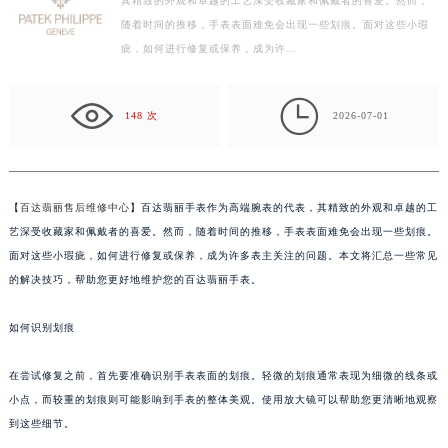
其精致的外观和卓越的工艺深受收藏家和佩戴者的喜爱。然而，
常州市新北区龙锦路1590号现代传媒中心写字楼5号楼10层1008室（需提前预约）
随着时间的推移，手表表面难免会出现一些划痕。面对这些小瑕
徐州市鼓楼区淮海东路29号苏宁广场IFC国际金融中心写字楼35层3508室（需提前预约）
疵，如何进行修复或保养，成为许…
扬州市邗江区国展路29号星耀天地写字楼1号楼18层1803室（需提前预约）
盐城市盐都区世纪大道5号盐城金融城写字楼1号楼16层1604室（需提前预约）

泰州市海陵区永定东路399号置地商务中心东塔写字楼（华润万象城）17层1706室（需提前预约）
148 次
2026-07-01
宁波市江北区大闸南路500号来福士广场办公楼20层2009室（需提前预约）
杭州市上城区钱江路1366号华润大厦写字楼A座5层503-5室（需提前预约）
金华市金东区东市南街777号金华万达广场写字楼4号楼22层2209室（需提前预约）
【
百达翡丽售后维修中心
】百达翡丽手表作为高端腕表的代表，其精致的外观和卓越的工
绍兴市越城区胜利东路379号世茂天际中心写字楼8层805室（需提前预约）
艺深受收藏家和佩戴者的喜爱。然而，随着时间的推移，手表表面难免会出现一些划痕。
嘉兴市南湖区广益路705号嘉兴世界贸易中心写字楼A座13层1304室（需提前预约）
面对这些小瑕疵，如何进行修复或保养，成为许多表主关注的问题。本文将汇总一些常见
的解决技巧，帮助您更好地维护您的百达翡丽手表。
南昌市红谷滩新区红谷中大道998号绿地双子塔（中央广场）A1座办公楼14层07室（需提前预约）
济南市历下区经十路11111号华润中心写字楼（万象城）15层1508室（需提前预约）
如何识别划痕
广州市天河区天河路230号万菱汇国际中心写字楼A塔7层704室（需提前预约）
广州市越秀区环市东路371-375号世界贸易中心大厦南塔写字楼15层07室（需提前预约）
在尝试修复之前，首先要准确识别手表表面的划痕。轻微的划痕通常表现为细微的线条或
深圳市罗湖区深南东路5001号华润大厦写字楼17层1701室（需提前预约）
小点，而较重的划痕则可能影响到手表的整体美观。使用放大镜可以帮助您更清晰地观察
惠州市惠城区江北文昌一路7号华贸大厦写字楼1座30层05室（需提前预约）
到这些细节。