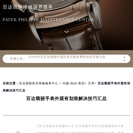
百达翡丽维修保养服务
PATEK PHILIPPE MAINTENANCE CENTER
2026年8月百达翡丽中国区售后服务网络优化升级公告
▲
官网公告>
2026年8月百达翡丽全国官方售后客户服务热线：400-805-0910
▼
百达翡丽官方全国统一服务热线400-805-0910，服务覆盖中国大陆、香港、澳门、台湾全部区域（非大陆需加拨“+86”）
2026年8月百达翡丽售后服务中心最新网点地址：
当前位置：
百达翡丽售后维修服务中心
>
问题/知识/资讯
>
天津
> 百达翡丽手表外观有划
北京市朝阳区建国门外大街甲6号华熙国际中心写字楼D座11层1102室（北京总部）（需提前预约）
痕解决技巧汇总
北京市东城区东长安街1号东方广场写字楼W3座6层602室（需提前预约）
百达翡丽手表外观有划痕解决技巧汇总
天津市和平区赤峰道136号天津国际金融中心写字楼26层2603室（需提前预约）
上海市徐汇区虹桥路3号港汇中心写字楼2座37层3705室（需提前预约）
上海市黄浦区南京东路299号宏伊国际广场写字楼8层806室（需提前预约）
南京市秦淮区中山南路1号（新街口）南京中心写字楼22层C1-1室（需提前预约）
【百达翡丽售后维修中心】百达翡丽手表作为高端腕表的代表，