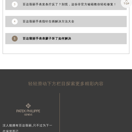

山东省泰安市泰山区财源街道泰山大街百达翡丽售后服务中心（需提前预约）
3
百达翡丽手表发条拧反了？别慌，这份非官方秘籍教你轻松修复！
山东省威海市环翠区新威海路89号振华商厦一楼名表维修百达翡丽售后服务中心（需提前预约）
山东省潍坊市奎文区东风东街百达翡丽售后服务中心（需提前预约）
4
百达翡丽手表指针生锈解决方法大全
山东省枣庄市滕州市北辛路与善国路交叉口百达翡丽售后服务中心（需提前预约）
山东省淄博市张店区金晶大道百达翡丽售后服务中心（需提前预约）
5
百达翡丽手表表蒙子坏了如何解决
上海市黄浦区南京东路299号宏伊国际广场写字楼8层806室百达翡丽售后服务中心（需提前预约）
上海市徐汇区虹桥路3号港汇中心2座37层3705室百达翡丽售后服务中心（需提前预约）
浙江省杭州市上城区钱江路1366号华润大厦A座5层503-5室百达翡丽售后服务中心（需提前预约）
浙江省湖州市吴兴区劳动路百达翡丽售后服务中心（需提前预约）
浙江省嘉兴市南湖区广益路705号嘉兴世界贸易中心A座13层1304室百达翡丽售后服务中心（需提前预约）
轻轻滑动下方栏目探索更多精彩内容
浙江省金华市金东区东市南街777号金华万达广场4号楼22楼2209室百达翡丽售后服务中心（需提前预约）
浙江省丽水市莲都区解放街百达翡丽售后服务中心（需提前预约）
浙江省宁波市江北区大闸南路500号来福士广场办公楼20层2009室百达翡丽售后服务中心（需提前预约）
浙江省衢州市柯城区上街百达翡丽售后服务中心（需提前预约）
浙江省绍兴市越城区胜利东路379号世茂天际中心写字楼8层805室百达翡丽售后服务中心（需提前预约）
浙江省舟山市定海区解放东路百达翡丽售后服务中心（需提前预约）
没人能拥有百达翡丽,只不过为下一