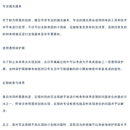
南通市崇川区工农路57号圆融广场写字楼16层1603室（需提前预约）
专业抛光服务
苏州市苏州工业园区星港街199号苏州中心办公楼C座22层08室（需提前预约）
武汉市江汉区解放大道686号世界贸易大厦38层09室（需提前预约）
对于较为明显的划痕，建议寻求专业的抛光服务。专业的抛光师会使用特殊的工具和技术
南宁市青秀区金湖路59号地王大厦12楼1224室（需提前预约）
对手表进行处理，不仅可以去除表面的小瑕疵，还能恢复其原有的光泽度。选择信誉良好
合肥市蜀山区潜山路111号万象城华润大厦B座12楼03室（需提前预约）
的钟表维修店进行这项服务是非常重要的。
泉州市丰泽区宝洲路729号浦西万达中心写字楼A座7楼709室（需提前预约）
使用透明保护膜
青岛市南区山东路6号华润大厦B座22层04室（需提前预约）
烟台市芝罘区胜利路139号万达金融中心A座907室（需提前预约）
为了防止未来再次出现划痕，在日常佩戴过程中可以考虑为手表表面贴上一层透明保护
长春市朝阳区西安大路727号中银大厦A座(旺进大厦)18层09室（需提前预约）
膜。这种保护膜能够有效阻挡日常生活中可能接触到的小颗粒物质对表盘造成的损伤。
贵阳市南明区都司高架桥路33号亨特国际金融中心14楼14D（需提前预约）
昆明市盘龙区北京路928号同德昆明广场写字楼10层06室（需提前预约）
定期检查与保养
石家庄市长安区中山东路39号勒泰中心写字楼B座13层07室（需提前预约）
最后但同样重要的是，定期对您的百达翡丽手表进行检查和保养是预防问题发生的最好方
西安市碑林区南关正街88号华侨城长安国际中心E座6楼10室（需提前预约）
法之一。即使没有明显的划痕出现，定期的专业检查也能及时发现潜在的问题并予以解
海口市龙华区金贸东路5号海口华润大厦B座17层1707室（需提前预约）
决。
唐山市路南区新华东道100号万达广场写字楼A座10层1002室（需提前预约）
台州市椒江区东海大道1800号腾达中心东1幢20楼2002室（需提前预约）
总之，面对百达翡丽手表出现的小划痕问题时，采取适当的措施可以有效地保护和延长手