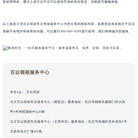
内蒙古自治区呼和浩特市玉泉区大学西街70号华润万象城写字楼（鄂尔多斯大厦）23层2326室（需提前预约）
表使用寿命。通过上述方法不仅可以保持手表的良好状态，还能提升佩戴体验。
甘肃省兰州市七里河区西津西路16号兰州中心写字楼21层2102室（需提前预约）
重庆市解放碑渝中区民权路28号英利国际金融中心写字楼20层01室（需提前预约）
以上就是
天津百达翡丽售后维修服务中心
为您分享的精彩内容。如果您还有其他关于百达
黑龙江省大庆市萨尔图区会战大街百达翡丽售后服务中心（需提前预约）
翡丽手表维护和保养的问题，可以拨打400-609-9509进行咨询，我们将竭诚为您服务。
黑龙江省鹤岗市向阳区红军路百达翡丽售后服务中心（需提前预约）
黑龙江省黑河市爱辉区中央街百达翡丽售后服务中心（需提前预约）
黑龙江省鸡西市鸡冠区红军路百达翡丽售后服务中心（需提前预约）
黑龙江省佳木斯市向阳区长安路百达翡丽售后服务中心（需提前预约）
黑龙江省牡丹江市东安区太平路百达翡丽售后服务中心（需提前预约）
百达翡丽服务中心
黑龙江省七台河市桃山区大同街百达翡丽售后服务中心（需提前预约）
黑龙江省齐齐哈尔市龙沙区龙华路百达翡丽售后服务中心（需提前预约）
本文tag：
百达翡丽
黑龙江省双鸭山市尖山区新兴大街百达翡丽售后服务中心（需提前预约）
北京百达翡丽售后服务中心
（国贸店）服务地址：北京市朝阳区建国门外大街
黑龙江省绥化市北林区新华街与康庄路交叉口百达翡丽售后服务中心（需提前预约）
甲6号华熙国际中心D座
黑龙江省伊春市伊美区通河路百达翡丽售后服务中心（需提前预约）
吉林省白城市洮北区明仁南街百达翡丽售后服务中心（需提前预约）
北京百达翡丽售后服务中心
（王府井店）服务地址：北京市东城区东长安街1号
吉林省白山市浑江区浑江大街百达翡丽售后服务中心（需提前预约）
王府井东方广场W3座