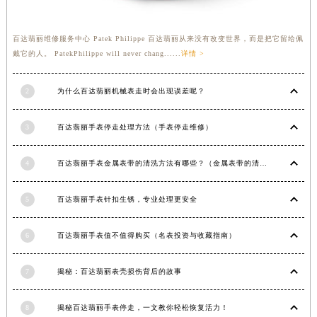
福建省宁德市蕉城区天湖东路百达翡丽售后服务中心（需提前预约）
福建省莆田市城厢区霞林街道荔华东大道百达翡丽售后服务中心（需提前预约）
百达翡丽维修服务中心 Patek Philippe 百达翡丽从来没有改变世界，而是把它留给佩
福建省三明市三元区东乾二路百达翡丽售后服务中心（需提前预约）
戴它的人。 PatekPhilippe will never chang......
详情 >
福建省漳州市龙文区步港路百达翡丽售后服务中心（需提前预约）
江苏省常州市新北区龙锦路1590号现代传媒中心5号楼10层1008室百达翡丽售后服务中心（需提前预约）
2
为什么百达翡丽机械表走时会出现误差呢？
江苏省淮安市清江浦区淮海北路百达翡丽售后服务中心（需提前预约）
江苏省连云港市海州区通灌北路百达翡丽售后服务中心（需提前预约）
3
百达翡丽手表停走处理方法（手表停走维修）
江苏省南京市秦淮区中山南路1号南京中心22层22-C1-C3室百达翡丽售后服务中心（需提前预约）
江苏省宿迁市宿城区西湖路百达翡丽售后服务中心（需提前预约）
4
百达翡丽手表金属表带的清洗方法有哪些？（金属表带的清洗）
江苏省泰州市海陵区永定东路399号置地商务中心东塔（华润万象城）17层1706室百达翡丽售后服务中心（需提前预约）
5
百达翡丽手表针扣生锈，专业处理更安全
江苏省徐州市鼓楼区淮海东路29号苏宁广场IFC国际金融中心35层3508室百达翡丽售后服务中心（需提前预约）
江苏省盐城市盐都区世纪大道5号盐城金融城写字楼1号楼16层1604室百达翡丽售后服务中心（需提前预约）
6
百达翡丽手表值不值得购买（名表投资与收藏指南）
江苏省扬州市邗江区国展路29号星耀天地写字楼1号楼18层1803室百达翡丽售后服务中心（需提前预约）
江苏省镇江市京口区中山东路百达翡丽售后服务中心（需提前预约）
7
揭秘：百达翡丽表壳损伤背后的故事
江西省抚州市临川区赣东大道百达翡丽售后服务中心（需提前预约）
江西省赣州市章贡区文清路百达翡丽售后服务中心（需提前预约）