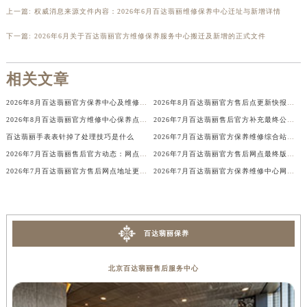
辽宁省盘锦市兴隆台区石油大街百达翡丽售后服务中心（需提前预约）
上一篇:
权威消息来源文件内容：2026年6月百达翡丽维修保养中心迁址与新增详情
辽宁省铁岭市银州区南马路百达翡丽售后服务中心（需提前预约）
下一篇:
2026年6月关于百达翡丽官方维修保养服务中心搬迁及新增的正式文件
辽宁省营口市站前区市府路与渤海大街交叉口百达翡丽售后服务中心（需提前预约）
辽宁省沈阳市沈河区中街路137号亨得利名表维修授权店1楼百达翡丽售后服务中心（需提前预约）
相关文章
辽宁省沈阳市沈河区中街路83号亨得利名表维修授权店1楼百达翡丽售后服务中心（需提前预约）
北京市朝阳区建国门外大街甲6号华熙国际中心D座11层1102室百达翡丽售后服务中心（北京总部）（需提前预约）
2026年8月百达翡丽官方保养中心及维修服务站迁址新开补充总览文本发布
2026年8月百达翡丽官方售后点更新快报：迁址+增设
北京市东城区东长安街1号王府井东方广场W3座6层602室百达翡丽售后服务中心（需提前预约）
2026年8月百达翡丽官方维修中心保养点最新变动及新开信息文件
2026年7月百达翡丽售后官方补充最终公告：网点搬迁与新增详情
河北省保定市竞秀区朝阳北大街北国先天下百达翡丽售后服务中心（需提前预约）
百达翡丽手表表针掉了处理技巧是什么
2026年7月百达翡丽官方保养维修综合站搬迁及新增服务点补充确认终稿说明
2026年7月百达翡丽售后官方动态：网点迁址+新店开业
2026年7月百达翡丽官方售后网点最终版本（含迁移与新增）
内蒙古自治区阿拉善盟市左旗土尔扈特大街百达翡丽售后服务中心（需提前预约）
2026年7月百达翡丽官方售后网点地址更新与新增补充最终一览
2026年7月百达翡丽官方保养维修中心网点新增及迁址补充公告文件
内蒙古自治区巴彦淖尔市临河区新华街百达翡丽售后服务中心（需提前预约）
内蒙古自治区包头市青山区幸福路甲3号王府井百货名表维修百达翡丽售后服务中心（需提前预约）
内蒙古自治区赤峰市红山区哈达街百达翡丽售后服务中心（需提前预约）
内蒙古自治区鄂尔多斯市东胜区伊金霍洛街百达翡丽售后服务中心（需提前预约）
百达翡丽保养
内蒙古自治区呼伦贝尔市海拉尔区中央街百达翡丽售后服务中心（需提前预约）
北京百达翡丽售后服务中心
内蒙古自治区通辽市科尔沁区明仁大街百达翡丽售后服务中心（需提前预约）
内蒙古自治区乌海市海勃湾区人民南路百达翡丽售后服务中心（需提前预约）