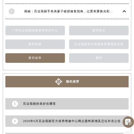
8
揭秘百达翡丽手表停走，一文教你轻松恢复活力！
江西省吉安市吉州区井冈山大道百达翡丽售后服务中心（需提前预约）
江西省景德镇市珠山区珠山中路百达翡丽售后服务中心（需提前预约）
9
揭秘：百达翡丽手表表蒙子破损修复指南，让爱表重焕光彩！
江西省九江市浔阳区浔阳路百达翡丽售后服务中心（需提前预约）
江西省南昌市红谷滩新区红谷中大道998号绿地双子塔（中央广场）A1座办公楼14层1407室百达翡丽售后服务中心（需提前预约）
广州百达翡丽维修保养售后中心
萧邦售后
江西省萍乡市安源区萍安北大道与康庄路交叉口百达翡丽售后服务中心（需提前预约）
江西省上饶市信州区滨江西路百达翡丽售后服务中心（需提前预约）
萧邦维修
百达翡丽售后维修保养费用价目表
江西省新余市渝水区北湖西路百达翡丽售后服务中心（需提前预约）
萧邦保养
萧邦
江西省宜春市袁州区中山中路百达翡丽售后服务中心（需提前预约）
江西省鹰潭市月湖区胜利东路百达翡丽售后服务中心（需提前预约）
山东省德州市德城区东风中路百达翡丽售后服务中心（需提前预约）
随机推荐
山东省东营市东营区济南路百达翡丽售后服务中心（需提前预约）
山东省济南市历下区经十路11111号华润中心写字楼（万象城）15层1508室百达翡丽售后服务中心（需提前预约）
山东省济宁市任城区太白楼路百达翡丽售后服务中心（需提前预约）
1
百达翡丽的表好在哪里
山东省莱芜市文化南路8号银座商城名表维修一楼名表维修百达翡丽售后服务中心（需提前预约）

山东省临沂市兰山区解放路百达翡丽售后服务中心（需提前预约）
2
2026年6月百达翡丽官方保养维修中心网点最终新增及迁址补充公告
山东省日照市东港区烟台路百达翡丽售后服务中心（需提前预约）