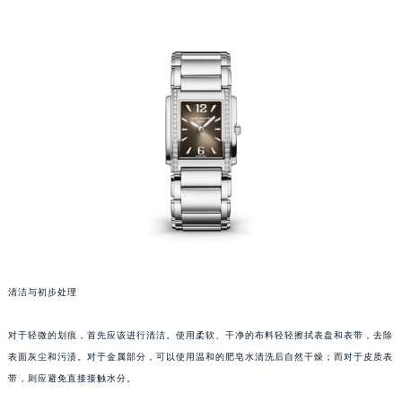
厦门市思明区湖滨东路95号华润大厦写字楼B座11层1104室（需提前预约）
福州市鼓楼区五四路128-1号恒力城写字楼15层03室（需提前预约）
成都市锦江区人民东路6号SAC东原中心写字楼24层2406B室（需提前预约）
重庆市江北区观音桥步行街2号融恒时代广场写字楼9层902室（需提前预约）
长沙市芙蓉区定王台街道建湘路393号世茂环球金融中心写字楼（芙蓉广场）10层13室（需提前预约）
郑州市二七区铭功路10号华润大厦写字楼29层2905室（需提前预约）
太原市迎泽区解放路15号亨得利名表服务中心（品牌授权店）3层整层（需提前预约）
沈阳市沈河区中街路137号亨得利名表服务中心（品牌授权店）1层整层（需提前预约）
沈阳市沈河区中街路83号亨得利名表服务中心（品牌授权店）1层整层（需提前预约）
乌鲁木齐市天山区红山路26号时代广场（CCMALL）C座17层17-B（需提前预约）
温州市鹿城区锦绣路1067号置信广场10层1015室（需提前预约）
哈尔滨市道里区友谊西路600号富力中心T2座写字楼29层03室（需提前预约）
清洁与初步处理
大连市中山区人民路15号国际金融大厦7层G室（需提前预约）
佛山市禅城区季华五路57号万科金融中心C座12层1205室（需提前预约）
对于轻微的划痕，首先应该进行清洁。使用柔软、干净的布料轻轻擦拭表盘和表带，去除
东莞市东城街道鸿福东路1号民盈国贸中心T1写字楼9层907室（需提前预约）
表面灰尘和污渍。对于金属部分，可以使用温和的肥皂水清洗后自然干燥；而对于皮质表
带，则应避免直接接触水分。
无锡市梁溪区人民中路139号恒隆广场写字楼1座11层1104室（需提前预约）