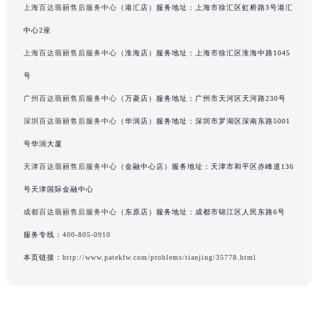
吉林省吉林市船营区河南街百达翡丽售后服务中心（需提前预约）
上海百达翡丽售后服务中心
（港汇店）服务地址：上海市徐汇区虹桥路3号港汇
吉林省辽源市龙山区人民大街百达翡丽售后服务中心（需提前预约）
中心2座
吉林省梅河口市新华街道梅河大街百达翡丽售后服务中心（需提前预约）
上海百达翡丽售后服务中心
（淮海店）服务地址：上海市徐汇区淮海中路1045
吉林省四平市铁东区紫气大路与南九经街交汇处百达翡丽售后服务中心（需提前预约）
号
吉林省松原市宁江区五环大街百达翡丽售后服务中心（需提前预约）
广州百达翡丽售后服务中心
（万菱店）服务地址：广州市天河区天河路230号
吉林省通化市东昌区环通乡江南大街百达翡丽售后服务中心（需提前预约）
吉林省延边市延吉市解放路百达翡丽售后服务中心（需提前预约）
深圳百达翡丽售后服务中心
（华润店）服务地址：深圳市罗湖区深南东路5001
辽宁省鞍山市铁东区站前街百达翡丽售后服务中心（需提前预约）
号华润大厦
辽宁省本溪市平山区胜利路百达翡丽售后服务中心（需提前预约）
天津百达翡丽售后服务中心
（金融中心店）服务地址：天津市和平区赤峰道136
辽宁省朝阳市双塔区新华路百达翡丽售后服务中心（需提前预约）
号天津国际金融中心
辽宁省丹东市振兴区七经街百达翡丽售后服务中心（需提前预约）
成都百达翡丽售后服务中心
（东原店）服务地址：成都市锦江区人民东路6号
辽宁省抚顺市新抚区东一路百达翡丽售后服务中心（需提前预约）
服务专线：
400-805-0910
辽宁省阜新市海州区解放大街百达翡丽售后服务中心（需提前预约）
本页链接：
http://www.patekfw.com/problems/tianjing/35778.html
辽宁省葫芦岛市连山区中央路百达翡丽售后服务中心（需提前预约）
辽宁省锦州市古塔区中央大街百达翡丽售后服务中心（需提前预约）
辽宁省辽阳市白塔区新运大街百达翡丽售后服务中心（需提前预约）