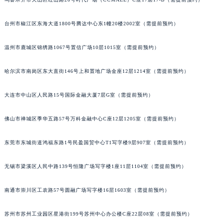
辽宁省铁岭市银州区南马路百达翡丽售后服务中心（需提前预约）
辽宁省营口市站前区市府路与渤海大街交叉口百达翡丽售后服务中心（需提前预约）
台州市椒江区东海大道1800号腾达中心东1幢20楼2002室（需提前预约）
辽宁省沈阳市沈河区中街路137号亨得利名表维修授权店1楼百达翡丽售后服务中心（需提前预约）
温州市鹿城区锦绣路1067号置信广场10层1015室（需提前预约）
辽宁省沈阳市沈河区中街路83号亨得利名表维修授权店1楼百达翡丽售后服务中心（需提前预约）
北京市朝阳区建国门外大街甲6号华熙国际中心D座11层1102室百达翡丽售后服务中心（北京总部）（需提前预约）
哈尔滨市南岗区东大直街146号上和置地广场金座12层1214室（需提前预约）
北京市东城区东长安街1号王府井东方广场W3座6层602室百达翡丽售后服务中心（需提前预约）
河北省保定市竞秀区朝阳北大街北国先天下百达翡丽售后服务中心（需提前预约）
大连市中山区人民路15号国际金融大厦7层G室（需提前预约）
内蒙古自治区阿拉善盟市左旗土尔扈特大街百达翡丽售后服务中心（需提前预约）
佛山市禅城区季华五路57号万科金融中心C座12层1205室（需提前预约）
内蒙古自治区巴彦淖尔市临河区新华街百达翡丽售后服务中心（需提前预约）
内蒙古自治区包头市青山区幸福路甲3号王府井百货名表维修百达翡丽售后服务中心（需提前预约）
东莞市东城街道鸿福东路1号民盈国贸中心T1写字楼9层907室（需提前预约）
内蒙古自治区赤峰市红山区哈达街百达翡丽售后服务中心（需提前预约）
内蒙古自治区鄂尔多斯市东胜区伊金霍洛街百达翡丽售后服务中心（需提前预约）
无锡市梁溪区人民中路139号恒隆广场写字楼1座11层1104室（需提前预约）
内蒙古自治区呼伦贝尔市海拉尔区中央街百达翡丽售后服务中心（需提前预约）
内蒙古自治区通辽市科尔沁区明仁大街百达翡丽售后服务中心（需提前预约）
南通市崇川区工农路57号圆融广场写字楼16层1603室（需提前预约）
内蒙古自治区乌海市海勃湾区人民南路百达翡丽售后服务中心（需提前预约）
苏州市苏州工业园区星港街199号苏州中心办公楼C座22层08室（需提前预约）
内蒙古自治区乌兰察布市集宁区恩和大街百达翡丽售后服务中心（需提前预约）