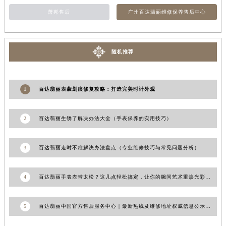
陕西省榆林市榆阳区长兴路百达翡丽售后服务中心（需提前预约）
萧邦售后
广州百达翡丽维修保养售后中心
新疆维吾尔自治区阿克苏市东大街百达翡丽售后服务中心（需提前预约）
新疆维吾尔自治区阿拉尔市胜利大道百达翡丽售后服务中心（需提前预约）
新疆维吾尔自治区阿拉山口市友好路百达翡丽售后服务中心（需提前预约）
随机推荐
新疆维吾尔自治区阿勒泰市解放路百达翡丽售后服务中心（需提前预约）
新疆维吾尔自治区阿图什市光明路百达翡丽售后服务中心（需提前预约）
1
百达翡丽表蒙划痕修复攻略：打造完美时计外观
新疆维吾尔自治区白杨市军垦路百达翡丽售后服务中心（需提前预约）
新疆维吾尔自治区北屯市团结路百达翡丽售后服务中心（需提前预约）
2
百达翡丽生锈了解决办法大全（手表保养的实用技巧）
新疆维吾尔自治区博乐市博乐市北京路百达翡丽售后服务中心（需提前预约）
新疆维吾尔自治区昌吉市延安北路百达翡丽售后服务中心（需提前预约）
3
百达翡丽走时不准解决办法盘点（专业维修技巧与常见问题分析）
新疆维吾尔自治区阜康市博峰路百达翡丽售后服务中心（需提前预约）
新疆维吾尔自治区哈密市伊州区建国北路百达翡丽售后服务中心（需提前预约）
4
百达翡丽手表表带太松？这几点轻松搞定，让你的腕间艺术重焕光彩！
新疆维吾尔自治区和田市和田市北京西路百达翡丽售后服务中心（需提前预约）
新疆维吾尔自治区胡杨河市胡杨河市胡杨路百达翡丽售后服务中心（需提前预约）
5
百达翡丽中国官方售后服务中心｜最新热线及维修地址权威信息公示（2026年7月最新）
新疆维吾尔自治区霍尔果斯市亚欧北路百达翡丽售后服务中心（需提前预约）
新疆维吾尔自治区喀什市解放北路百达翡丽售后服务中心（需提前预约）