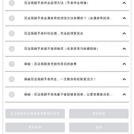
3
百达翡丽手表停走处理方法（手表停走维修）
青海省果洛藏族自治州玛沁县团结路百达翡丽售后服务中心（需提前预约）
青海省海北藏族自治州海晏县将军路百达翡丽售后服务中心（需提前预约）
4
百达翡丽手表金属表带的清洗方法有哪些？（金属表带的清洗）
青海省海东市乐都区滨河路百达翡丽售后服务中心（需提前预约）
青海省海南藏族自治州共和县青海湖大街百达翡丽售后服务中心（需提前预约）
5
百达翡丽手表针扣生锈，专业处理更安全
青海省海西蒙古族藏族自治州德令哈市柴达木路百达翡丽售后服务中心（需提前预约）
青海省黄南藏族自治州同仁市德合隆路百达翡丽售后服务中心（需提前预约）
6
百达翡丽手表值不值得购买（名表投资与收藏指南）
青海省西宁市城西区海湖新区西关大道百达翡丽售后服务中心（需提前预约）
7
揭秘：百达翡丽表壳损伤背后的故事
青海省玉树藏族自治州结古镇胜利路百达翡丽售后服务中心（需提前预约）
陕西省安康市汉滨区金州路百达翡丽售后服务中心（需提前预约）
8
揭秘百达翡丽手表停走，一文教你轻松恢复活力！
陕西省宝鸡市渭滨区经二路百达翡丽售后服务中心（需提前预约）
陕西省汉中市汉台区北大街百达翡丽售后服务中心（需提前预约）
9
揭秘：百达翡丽手表表蒙子破损修复指南，让爱表重焕光彩！
陕西省商洛市商州区州城街百达翡丽售后服务中心（需提前预约）
陕西省铜川市王益区红旗街百达翡丽售后服务中心（需提前预约）
百达翡丽售后维修保养费用价目表
萧邦维修
陕西省渭南市临渭区东风大街百达翡丽售后服务中心（需提前预约）
陕西省咸阳市秦都区沣西新城统一西路与白马河路交汇处百达翡丽售后服务中心（需提前预约）
萧邦保养
萧邦
陕西省延安市宝塔区中心街百达翡丽售后服务中心（需提前预约）