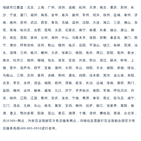
福建省莆田市城厢区霞林街道荔华东大道百达翡丽售后服务中心（需提前预约）
地级市已覆盖：北京、上海、广州、深圳、成都、杭州、天津、南京、重庆、郑州、长
福建省三明市三元区东乾二路百达翡丽售后服务中心（需提前预约）
沙、宁波、厦门、福州、南昌、金华、嘉兴、扬州、常州、绍兴、徐州、盐城、泰州、济
南、惠州、苏州、武汉、西安、青岛、无锡、温州、沈阳、大连、海口、三亚、佛山、东
福建省漳州市龙文区步港路百达翡丽售后服务中心（需提前预约）
莞、珠海、哈尔滨、合肥、昆明、太原、石家庄、南宁、南通、长春、烟台、唐山、廊
江苏省常州市新北区龙锦路1590号现代传媒中心5号楼10层1008室百达翡丽售后服务中心（需提前预约）
坊、保定、贵阳、泉州、台州、湖州、中山、乌鲁木齐、洛阳、邯郸、秦皇岛、澳门、西
江苏省淮安市清江浦区淮海北路百达翡丽售后服务中心（需提前预约）
宁、潍坊、呼和浩特、沧州、鞍山、赣州、临沂、岳阳、平顶山、镇江、桂林、芜湖、汕
江苏省连云港市海州区通灌北路百达翡丽售后服务中心（需提前预约）
头、淄博、兰州、银川、郴州、大庆、张家口、衡阳、焦作、周口、邵阳、亳州、新乡、
江苏省南京市秦淮区中山南路1号南京中心22层22-C1-C3室百达翡丽售后服务中心（需提前预约）
衡水、牡丹江、德州、聊城、包头、淮安、宜昌、许昌、邢台、宿迁、丽水、蚌埠、上
江苏省宿迁市宿城区西湖路百达翡丽售后服务中心（需提前预约）
饶、晋中、葫芦岛、四平、宜春、滁州、大同、舟山、绵阳、天水、德阳、承德、绥化、
马鞍山、三明、滨州、黄冈、赤峰、荆州、通化、鸡西、佳木斯、黑河、连云港、阜阳、
江苏省泰州市海陵区永定东路399号置地商务中心东塔（华润万象城）17层1706室百达翡丽售后服务中心（需提前预约）
吉安、枣庄、永州、清远、揭阳、梧州、渭南、延安、长治、运城、淮南、莆田、荆门、
江苏省徐州市鼓楼区淮海东路29号苏宁广场IFC国际金融中心35层3508室百达翡丽售后服务中心（需提前预约）
益阳、梅州、达州、榆林、威海、九江、济宁、齐齐哈尔、南阳、常德、呼伦贝尔、丹
江苏省盐城市盐都区世纪大道5号盐城金融城写字楼1号楼16层1604室百达翡丽售后服务中心（需提前预约）
东、锦州、辽阳、辽源、衢州、安庆、龙岩、宁德、鹰潭、泰安、商丘、驻马店、咸宁、
江苏省扬州市邗江区国展路29号星耀天地写字楼1号楼18层1803室百达翡丽售后服务中心（需提前预约）
江门、茂名、玉林、乐山、南充、雅安、宝鸡、柳州、拉萨、丽江、张家界、襄阳、株
江苏省镇江市京口区中山东路百达翡丽售后服务中心（需提前预约）
洲、遵义、鄂尔多斯、阳泉、昆山、黄石、湘潭、十堰、漳州、攀枝花、香港、台北等，
江西省抚州市临川区赣东大道百达翡丽售后服务中心（需提前预约）
共计360+网点，均有百达翡丽官方售后服务网点，详细信息需拨打百达翡丽全国官方售
后服务热线400-805-0910进行咨询。
江西省赣州市章贡区文清路百达翡丽售后服务中心（需提前预约）
江西省吉安市吉州区井冈山大道百达翡丽售后服务中心（需提前预约）