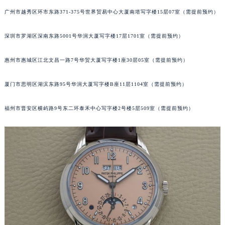
甘肃省兰州市七里河区西津西路16号兰州中心写字楼21层2102室（需提前预约）
广州市越秀区环市东路371-375号世界贸易中心大厦南塔写字楼15层07室（需提前预约）
重庆市解放碑渝中区民权路28号英利国际金融中心写字楼20层01室（需提前预约）
深圳市罗湖区深南东路5001号华润大厦写字楼17层1701室（需提前预约）
黑龙江省大庆市萨尔图区会战大街百达翡丽售后服务中心（需提前预约）
黑龙江省鹤岗市向阳区红军路百达翡丽售后服务中心（需提前预约）
惠州市惠城区江北文昌一路7号华贸大厦写字楼1座30层05室（需提前预约）
黑龙江省黑河市爱辉区中央街百达翡丽售后服务中心（需提前预约）
黑龙江省鸡西市鸡冠区红军路百达翡丽售后服务中心（需提前预约）
厦门市思明区湖滨东路95号华润大厦写字楼B座11层1104室（需提前预约）
黑龙江省佳木斯市向阳区长安路百达翡丽售后服务中心（需提前预约）
黑龙江省牡丹江市东安区太平路百达翡丽售后服务中心（需提前预约）
福州市晋安区横屿路9号东二环泰禾中心写字楼2号楼5层509室（需提前预约）
黑龙江省七台河市桃山区大同街百达翡丽售后服务中心（需提前预约）
黑龙江省齐齐哈尔市龙沙区龙华路百达翡丽售后服务中心（需提前预约）
黑龙江省双鸭山市尖山区新兴大街百达翡丽售后服务中心（需提前预约）
黑龙江省绥化市北林区新华街与康庄路交叉口百达翡丽售后服务中心（需提前预约）
黑龙江省伊春市伊美区通河路百达翡丽售后服务中心（需提前预约）
吉林省白城市洮北区明仁南街百达翡丽售后服务中心（需提前预约）
吉林省白山市浑江区浑江大街百达翡丽售后服务中心（需提前预约）
吉林省吉林市船营区河南街百达翡丽售后服务中心（需提前预约）