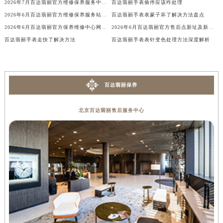
2026年7月百达翡丽官方维修保养服务中心搬迁与新设网点补充通告原文
百达翡丽手表偷停应该咋处理
河南省信阳市浉河区东方红大道百达翡丽售后服务中心（需提前预约）
2026年6月百达翡丽官方维修保养服务站点迁移新开补充汇总文件
百达翡丽手表表蒙子坏了解决方法盘点
河南省许昌市魏都区建安大道与八龙路交叉口百达翡丽售后服务中心（需提前预约）
2026年6月百达翡丽官方保养维修中心网点变动补充通知说明文本内容
2026年6月百达翡丽官方售后点新址及新增网点速报
河南省郑州市二七区民主路10号华润大厦29层2905室百达翡丽售后服务中心（需提前预约）
百达翡丽手表走快了解决方法
百达翡丽手表表针变色处理方法深度解析
河南省周口市川汇区七一路百达翡丽售后服务中心（需提前预约）
河南省驻马店市驿城区乐山大道与置地大道交叉口百达翡丽售后服务中心（需提前预约）
湖北省鄂州市鄂城区文星大道百达翡丽售后服务中心（需提前预约）
百达翡丽保养
湖北省黄冈市黄州区赤壁大道百达翡丽售后服务中心（需提前预约）
湖北省黄石市黄石港区武汉路百达翡丽售后服务中心（需提前预约）
北京百达翡丽售后服务中心
湖北省荆门市东宝中天街步行街百达翡丽售后服务中心（需提前预约）
湖北省荆州市荆州区荆中路百达翡丽售后服务中心（需提前预约）
湖北省十堰市茅箭区人民北路百达翡丽售后服务中心（需提前预约）
湖北省随州市曾都区青年路百达翡丽售后服务中心（需提前预约）
湖北省咸宁市咸安区长安大道百达翡丽售后服务中心（需提前预约）
湖北省襄阳市樊城区长虹路与人民路交叉口百达翡丽售后服务中心（需提前预约）
湖北省孝感市孝南区复兴大道百达翡丽售后服务中心（需提前预约）
湖北省宜昌市西陵区夷陵大道与港窑路百达翡丽售后服务中心（需提前预约）