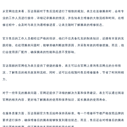
山东省威海市环翠区新威海路89号振华商厦一楼名表维修百达翡丽售后服务中心（需提前预约）
从官网信息来看，百达翡丽对于售后流程进行了细致的规划。表主在送修腕表时，会有专
山东省潍坊市奎文区东风东街百达翡丽售后服务中心（需提前预约）
业的工作人员进行接待，详细记录腕表的情况，并告知表主维修的大致流程和时间。在维
山东省枣庄市滕州市北辛路与善国路交叉口百达翡丽售后服务中心（需提前预约）
修过程中，会及时与表主沟通维修进度，让表主随时了解腕表的维修状态。
山东省淄博市张店区金晶大道百达翡丽售后服务中心（需提前预约）
上海市黄浦区南京东路299号宏伊国际广场写字楼8层806室百达翡丽售后服务中心（需提前预约）
官方售后的工作人员都经过严格的培训，他们不仅具备扎实的制表知识，还拥有丰富的实
上海市徐汇区虹桥路3号港汇中心2座37层3705室百达翡丽售后服务中心（需提前预约）
践经验。在处理腕表问题时，能够准确判断故障原因，并采取有效的维修措施。而且，他
们会使用原厂配件，确保腕表的性能和品质不受影响。
浙江省杭州市上城区钱江路1366号华润大厦A座5层503-5室百达翡丽售后服务中心（需提前预约）
浙江省湖州市吴兴区劳动路百达翡丽售后服务中心（需提前预约）
百达翡丽的官网也为表主提供了便捷的服务。表主可以在官网上查询售后网点的分布情
浙江省嘉兴市南湖区广益路705号嘉兴世界贸易中心A座13层1304室百达翡丽售后服务中心（需提前预约）
况，了解售后的相关政策和流程。同时，还可以在线预约售后维修服务，节省了时间和精
浙江省金华市金东区东市南街777号金华万达广场4号楼22楼2209室百达翡丽售后服务中心（需提前预约）
力。
浙江省丽水市莲都区解放街百达翡丽售后服务中心（需提前预约）
浙江省宁波市江北区大闸南路500号来福士广场办公楼20层2009室百达翡丽售后服务中心（需提前预约）
对于一些常见的腕表问题，官网还提供了详细的解决方案和保养建议。表主可以通过阅读
官网的相关内容，更好地了解腕表的使用和保养知识，延长腕表的使用寿命。
浙江省衢州市柯城区上街百达翡丽售后服务中心（需提前预约）
浙江省绍兴市越城区胜利东路379号世茂天际中心写字楼8层805室百达翡丽售后服务中心（需提前预约）
在服务质量方面，百达翡丽官方售后始终保持高标准。每一个维修环节都严格按照品牌的
浙江省舟山市定海区解放东路百达翡丽售后服务中心（需提前预约）
要求进行操作，确保维修后的腕表能够恢复到最佳状态。而且，售后还会对维修后的腕表
澳门特别行政区大堂区议事亭前地（新马路）百达翡丽售后服务中心（需提前预约）
进行严格的检测，保证腕表的各项性能指标符合标准。