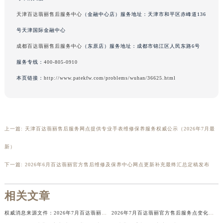
香港特别行政区金钟区中西区金钟道百达翡丽售后服务中心（需提前预约）
天津百达翡丽售后服务中心
（金融中心店）服务地址：天津市和平区赤峰道136
香港特别行政区九龙区油尖旺区弥敦道百达翡丽售后服务中心（需提前预约）
号天津国际金融中心
香港特别行政区铜锣湾区湾仔区轩尼诗道百达翡丽售后服务中心（需提前预约）
成都百达翡丽售后服务中心
（东原店）服务地址：成都市锦江区人民东路6号
河南省安阳市文峰区解放大道百达翡丽售后服务中心（需提前预约）
服务专线：
400-805-0910
河南省鹤壁市淇滨区九州路百达翡丽售后服务中心（需提前预约）
本页链接：
http://www.patekfw.com/problems/wuhan/36625.html
河南省济源市沁园街道济水大道百达翡丽售后服务中心（需提前预约）
河南省焦作市解放区解放路百达翡丽售后服务中心（需提前预约）
河南省开封市鼓楼区中山路百达翡丽售后服务中心（需提前预约）
河南省洛阳市西工区中州中路与解放路交叉口百达翡丽售后服务中心（需提前预约）
上一篇:
天津百达翡丽售后服务网点提供专业手表维修保养服务权威公示（2026年7月最
河南省漯河市源汇区交通路百达翡丽售后服务中心（需提前预约）
新）
河南省南阳市宛城区范蠡东路与南都路交叉口百达翡丽售后服务中心（需提前预约）
河南省平顶山市卫东区建设路百达翡丽售后服务中心（需提前预约）
下一篇:
2026年6月百达翡丽官方售后维修及保养中心网点更新补充最终汇总定稿发布
河南省濮阳市大华龙区开州路绿城路交叉口百达翡丽售后服务中心（需提前预约）
河南省三门峡市湖滨区和平路百达翡丽售后服务中心（需提前预约）
相关文章
河南省商丘市梁园区神火大道百达翡丽售后服务中心（需提前预约）
权威消息来源文件：2026年7月百达翡丽维修保养中心迁址与新增详情
2026年7月百达翡丽官方售后服务点变化总览（迁址+新设）
河南省新乡市红旗区人民路百达翡丽售后服务中心（需提前预约）