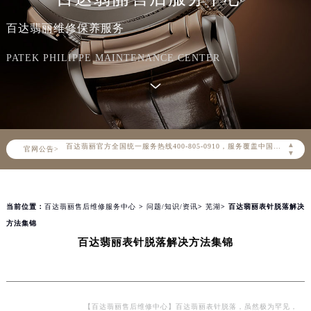
百达翡丽维修保养服务
PATEK PHILIPPE MAINTENANCE CENTER
2026年8月百达翡丽中国区售后服务网络优化升级公告
2026年8月百达翡丽全国官方售后客户服务热线：400-805-0910
百达翡丽官方全国统一服务热线400-805-0910，服务覆盖中国大陆、香港、澳门、台湾全部区域（非大陆需加拨“+86”）
▲
官网公告>
2026年8月百达翡丽售后服务中心最新网点地址：
▼
北京市朝阳区建国门外大街甲6号华熙国际中心写字楼D座11层1102室（北京总部）（需提前预约）
北京市东城区东长安街1号东方广场写字楼W3座6层602室（需提前预约）
当前位置：
百达翡丽售后维修服务中心
>
问题/知识/资讯
>
芜湖
> 百达翡丽表针脱落解决
天津市和平区赤峰道136号天津国际金融中心写字楼26层2603室（需提前预约）
方法集锦
上海市徐汇区虹桥路3号港汇中心写字楼2座37层3705室（需提前预约）
百达翡丽表针脱落解决方法集锦
上海市黄浦区南京东路299号宏伊国际广场写字楼8层806室（需提前预约）
南京市秦淮区中山南路1号（新街口）南京中心写字楼22层C1-1室（需提前预约）
常州市新北区龙锦路1590号现代传媒中心写字楼5号楼10层1008室（需提前预约）
徐州市鼓楼区淮海东路29号苏宁广场IFC国际金融中心写字楼35层3508室（需提前预约）
【百达翡丽售后维修中心】百达翡丽表针脱落，虽然极为罕见，