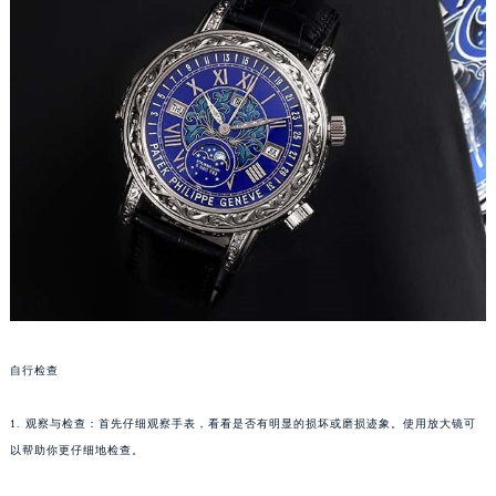
成都市锦江区人民东路6号SAC东原中心写字楼24层2406B室（需提前预约）
重庆市江北区观音桥步行街2号融恒时代广场写字楼9层902室（需提前预约）
长沙市芙蓉区定王台街道建湘路393号世茂环球金融中心写字楼（芙蓉广场）10层13室（需提前预约）
郑州市二七区铭功路10号华润大厦写字楼29层2905室（需提前预约）
太原市迎泽区解放路15号亨得利名表服务中心（品牌授权店）3层整层（需提前预约）
沈阳市沈河区中街路137号亨得利名表服务中心（品牌授权店）1层整层（需提前预约）
沈阳市沈河区中街路83号亨得利名表服务中心（品牌授权店）1层整层（需提前预约）
乌鲁木齐市天山区红山路26号时代广场（CCMALL）C座17层17-B（需提前预约）
温州市鹿城区锦绣路1067号置信广场10层1015室（需提前预约）
哈尔滨市道里区友谊西路600号富力中心T2座写字楼29层03室（需提前预约）
大连市中山区人民路15号国际金融大厦7层G室（需提前预约）
佛山市禅城区季华五路57号万科金融中心C座12层1205室（需提前预约）
自行检查
东莞市东城街道鸿福东路1号民盈国贸中心T1写字楼9层907室（需提前预约）
1. 观察与检查：首先仔细观察手表，看看是否有明显的损坏或磨损迹象。使用放大镜可
无锡市梁溪区人民中路139号恒隆广场写字楼1座11层1104室（需提前预约）
以帮助你更仔细地检查。
南通市崇川区工农路57号圆融广场写字楼16层1603室（需提前预约）
苏州市苏州工业园区星港街199号苏州中心办公楼C座22层08室（需提前预约）