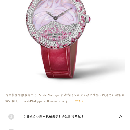
福建省三明市三元区东乾二路百达翡丽售后服务中心（需提前预约）
福建省漳州市龙文区步港路百达翡丽售后服务中心（需提前预约）
江苏省常州市新北区龙锦路1590号现代传媒中心5号楼10层1008室百达翡丽售后服务中心（需提前预约）
江苏省淮安市清江浦区淮海北路百达翡丽售后服务中心（需提前预约）
江苏省连云港市海州区通灌北路百达翡丽售后服务中心（需提前预约）
江苏省南京市秦淮区中山南路1号南京中心22层22-C1-C3室百达翡丽售后服务中心（需提前预约）
江苏省宿迁市宿城区西湖路百达翡丽售后服务中心（需提前预约）
江苏省泰州市海陵区永定东路399号置地商务中心东塔（华润万象城）17层1706室百达翡丽售后服务中心（需提前预约）
江苏省徐州市鼓楼区淮海东路29号苏宁广场IFC国际金融中心35层3508室百达翡丽售后服务中心（需提前预约）
江苏省盐城市盐都区世纪大道5号盐城金融城写字楼1号楼16层1604室百达翡丽售后服务中心（需提前预约）
江苏省扬州市邗江区国展路29号星耀天地写字楼1号楼18层1803室百达翡丽售后服务中心（需提前预约）
江苏省镇江市京口区中山东路百达翡丽售后服务中心（需提前预约）
百达翡丽维修服务中心 Patek Philippe 百达翡丽从来没有改变世界，而是把它留给佩
戴它的人。 PatekPhilippe will never chang......
详情 >
江西省抚州市临川区赣东大道百达翡丽售后服务中心（需提前预约）
江西省赣州市章贡区文清路百达翡丽售后服务中心（需提前预约）
2
为什么百达翡丽机械表走时会出现误差呢？
江西省吉安市吉州区井冈山大道百达翡丽售后服务中心（需提前预约）
江西省景德镇市珠山区珠山中路百达翡丽售后服务中心（需提前预约）