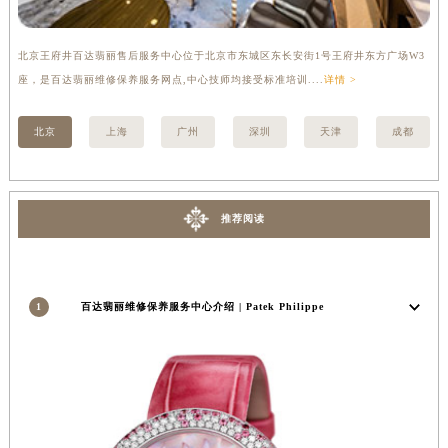
安徽省池州市贵池区长江路百达翡丽售后服务中心（需提前预约）
安徽省滁州市琅琊区南谯北路百达翡丽售后服务中心（需提前预约）
北京王府井百达翡丽售后服务中心位于北京市东城区东长安街1号王府井东方广场W3
上
安徽省阜阳市颍州区颍州北路百达翡丽售后服务中心（需提前预约）
座，是百达翡丽维修保养服务网点,中心技师均接受标准培训....
详情 >
修
安徽省淮北市相山区淮海路百达翡丽售后服务中心（需提前预约）
安徽省淮南市田家庵区国庆中路百达翡丽售后服务中心（需提前预约）
北京
上海
广州
深圳
天津
成都
安徽省黄山市屯溪区黄山西路百达翡丽售后服务中心（需提前预约）
安徽省六安市金安区解放中路百达翡丽售后服务中心（需提前预约）
安徽省马鞍山市雨山区湖南西路百达翡丽售后服务中心（需提前预约）
推荐阅读
安徽省宿州市埇桥区人民中路百达翡丽售后服务中心（需提前预约）
安徽省铜陵市铜官区石城大道百达翡丽售后服务中心（需提前预约）
安徽省芜湖市镜湖区中山路步行街百达翡丽售后服务中心（需提前预约）
1
百达翡丽维修保养服务中心介绍 | Patek Philippe
安徽省宣城市宣州区叠嶂西路百达翡丽售后服务中心（需提前预约）
福建省龙岩市新罗区九一南路百达翡丽售后服务中心（需提前预约）
福建省南平市建阳区人民西路百达翡丽售后服务中心（需提前预约）
福建省宁德市蕉城区天湖东路百达翡丽售后服务中心（需提前预约）
福建省莆田市城厢区霞林街道荔华东大道百达翡丽售后服务中心（需提前预约）