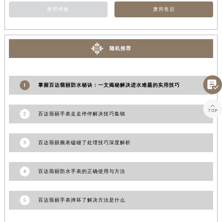
山东省潍坊市奎文区东风东街百达翡丽售后服务中心（需提前预约）
萧邦维修
萧邦售后
山东省枣庄市滕州市北辛路与善国路交叉口百达翡丽售后服务中心（需提前预约）
山东省淄博市张店区金晶大道百达翡丽售后服务中心（需提前预约）
随机推荐
上海市黄浦区南京东路299号宏伊国际广场写字楼8层806室百达翡丽售后服务中心（需提前预约）
上海市徐汇区虹桥路3号港汇中心2座37层3705室百达翡丽售后服务中心（需提前预约）
浙江省杭州市上城区钱江路1366号华润大厦A座5层503-5室百达翡丽售后服务中心（需提前预约）

1
掌握百达翡丽防水秘诀：一文揭秘解决进水难题的实用技巧
浙江省湖州市吴兴区劳动路百达翡丽售后服务中心（需提前预约）

浙江省嘉兴市南湖区广益路705号嘉兴世界贸易中心A座13层1304室百达翡丽售后服务中心（需提前预约）
2
百达翡丽手表走走停停解决技巧集锦
浙江省金华市金东区东市南街777号金华万达广场4号楼22楼2209室百达翡丽售后服务中心（需提前预约）
浙江省丽水市莲都区解放街百达翡丽售后服务中心（需提前预约）
3
百达翡丽腕表磕碰了处理技巧深度解析
浙江省宁波市江北区大闸南路500号来福士广场办公楼20层2009室百达翡丽售后服务中心（需提前预约）
浙江省衢州市柯城区上街百达翡丽售后服务中心（需提前预约）
4
百达翡丽防水手表的正确使用与方法
浙江省绍兴市越城区胜利东路379号世茂天际中心写字楼8层805室百达翡丽售后服务中心（需提前预约）
浙江省舟山市定海区解放东路百达翡丽售后服务中心（需提前预约）
5
百达翡丽手表摔坏了解决方法是什么
澳门特别行政区大堂区议事亭前地（新马路）百达翡丽售后服务中心（需提前预约）
澳门特别行政区风顺堂区南湾大马路百达翡丽售后服务中心（需提前预约）