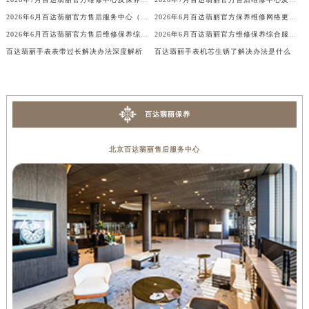
内蒙古自治区兴安盟市乌兰浩特市兴安大街百达翡丽售后服务中心（需提前预约）
2026年6月百达翡丽官方售后服务中心（维修保养）迁址及新开补充最终通告内容公示
2026年6月百达翡丽官方保养维修网络更新补充最终版文本（含搬迁新增店面）
山西省大同市平城区迎宾街百达翡丽售后服务中心（需提前预约）
2026年6月百达翡丽官方售后维修保养综合服务网络补充最终发布文件
2026年6月百达翡丽官方维修保养综合服务站最新调整内容公告全文公示
百达翡丽手表表带过长解决办法深度解析
百达翡丽手表机芯生锈了解决办法是什么
山西省晋城市城区黄华街百达翡丽售后服务中心（需提前预约）
山西省晋中市榆次区顺城街百达翡丽售后服务中心（需提前预约）
山西省临汾市尧都区解放路百达翡丽售后服务中心（需提前预约）
山西省吕梁市离石区永宁中路与建设街交叉口百达翡丽售后服务中心（需提前预约）
百达翡丽保养
山西省朔州市朔城区怡西路与鄯阳西街交汇处百达翡丽售后服务中心（需提前预约）
山西省忻州市忻府区和平东街与七一南路交叉口百达翡丽售后服务中心（需提前预约）
北京百达翡丽售后服务中心
山西省阳泉市郊区平阳东街与新城大道交叉口百达翡丽售后服务中心（需提前预约）
山西省运城市盐湖区河东街百达翡丽售后服务中心（需提前预约）
山西省长治市潞州区英雄中路百达翡丽售后服务中心（需提前预约）
山西省太原市迎泽区迎泽街道解放路15号亨得利名表维修授权店3楼百达翡丽售后服务中心（需提前预约）
天津市和平区赤峰道136号天津国际金融中心26层2603室百达翡丽售后服务中心（需提前预约）
安徽省安庆市迎江区人民路百达翡丽售后服务中心（需提前预约）
安徽省蚌埠市蚌山区淮河路百达翡丽售后服务中心（需提前预约）
安徽省亳州市谯城区魏武大道百达翡丽售后服务中心（需提前预约）