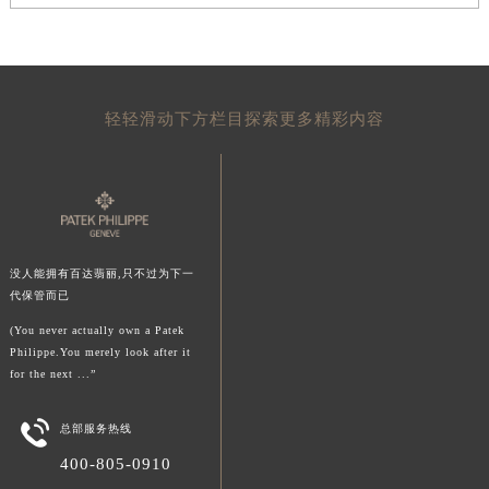
澳门特别行政区花地玛堂区关闸广场百达翡丽售后服务中心（需提前预约）
澳门特别行政区花王堂区大三巴商圈百达翡丽售后服务中心（需提前预约）
澳门特别行政区嘉模堂区官也街百达翡丽售后服务中心（需提前预约）
澳门省路氹城市金光大道百达翡丽售后服务中心（需提前预约）
轻轻滑动下方栏目探索更多精彩内容
澳门特别行政区望德堂区塔石广场百达翡丽售后服务中心（需提前预约）
福建省福州市鼓楼区五四路128-1号恒力城写字楼15层03室百达翡丽售后服务中心（需提前预约）
福建省厦门市思明区湖滨东路95号万象城华润大厦B座11层1104室百达翡丽售后服务中心（需提前预约）
广东省潮州市潮安区新风路与潮汕路交汇处百达翡丽售后服务中心（需提前预约）
广东省广州市天河区天河路230号万菱汇国际中心A塔7层704室百达翡丽售后服务中心（需提前预约）
没人能拥有百达翡丽,只不过为下一
广东省广州市越秀区环市东路371-375号世界贸易中心大厦南塔15层1507室百达翡丽售后服务中心（需提前预约）
代保管而已
广东省河源市源城区越王大道百达翡丽售后服务中心（需提前预约）
(You never actually own a Patek
Philippe.You merely look after it
广东省惠州市惠城区江北文昌一路7号华贸大厦1座30层3005室百达翡丽售后服务中心（需提前预约）
for the next ...”
广东省江门市蓬江区广场西路百达翡丽售后服务中心（需提前预约）
广东省揭阳市榕城进贤门步行街百达翡丽售后服务中心（需提前预约）

总部服务热线
广东省茂名市电白区水东街道迎宾大道百达翡丽售后服务中心（需提前预约）
400-805-0910
广东省梅州市梅江区金燕大道百达翡丽售后服务中心（需提前预约）