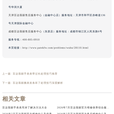
辽宁省营口市站前区市府路与渤海大街交叉口百达翡丽售后服务中心（需提前预约）
号华润大厦
辽宁省沈阳市沈河区中街路137号亨得利名表维修授权店1楼百达翡丽售后服务中心（需提前预约）
天津百达翡丽售后服务中心
（金融中心店）服务地址：天津市和平区赤峰道136
辽宁省沈阳市沈河区中街路83号亨得利名表维修授权店1楼百达翡丽售后服务中心（需提前预约）
号天津国际金融中心
北京市朝阳区建国门外大街甲6号华熙国际中心D座11层1102室百达翡丽售后服务中心（北京总部）（需提前预约）
成都百达翡丽售后服务中心
（东原店）服务地址：成都市锦江区人民东路6号
北京市东城区东长安街1号王府井东方广场W3座6层602室百达翡丽售后服务中心（需提前预约）
服务专线：
400-805-0910
河北省保定市竞秀区朝阳北大街北国先天下百达翡丽售后服务中心（需提前预约）
内蒙古自治区阿拉善盟市左旗土尔扈特大街百达翡丽售后服务中心（需提前预约）
本页链接：
http://www.patekfw.com/problems/wuhu/28110.html
内蒙古自治区巴彦淖尔市临河区新华街百达翡丽售后服务中心（需提前预约）
内蒙古自治区包头市青山区幸福路甲3号王府井百货名表维修百达翡丽售后服务中心（需提前预约）
内蒙古自治区赤峰市红山区哈达街百达翡丽售后服务中心（需提前预约）
上一篇:
百达翡丽手表表带过长处理技巧推荐
内蒙古自治区鄂尔多斯市东胜区伊金霍洛街百达翡丽售后服务中心（需提前预约）
下一篇:
百达翡丽腕表发条坏了处理技巧深度解析
内蒙古自治区呼伦贝尔市海拉尔区中央街百达翡丽售后服务中心（需提前预约）
内蒙古自治区通辽市科尔沁区明仁大街百达翡丽售后服务中心（需提前预约）
相关文章
内蒙古自治区乌海市海勃湾区人民南路百达翡丽售后服务中心（需提前预约）
内蒙古自治区乌兰察布市集宁区恩和大街百达翡丽售后服务中心（需提前预约）
百达翡丽手表表耳掉了解决方法大全
2026年7月百达翡丽官方维修保养综合服务网迁址及新增网点补充速报文件定稿
内蒙古自治区锡林郭勒盟市锡林浩特市光明街与额尔敦路交叉口百达翡丽售后服务中心（需提前预约）
2026年7月百达翡丽官方维修中心及保养服务中心迁移与增设补充速报说明最终
2026年7月百达翡丽官方售后维修中心及保养中心最新动态补充最终汇总文件