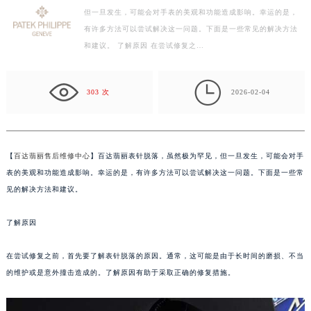
但一旦发生，可能会对手表的美观和功能造成影响。幸运的是，
扬州市邗江区国展路29号星耀天地写字楼1号楼18层1803室（需提前预约）
有许多方法可以尝试解决这一问题。下面是一些常见的解决方法
盐城市盐都区世纪大道5号盐城金融城写字楼1号楼16层1604室（需提前预约）
和建议。 了解原因 在尝试修复之…
泰州市海陵区永定东路399号置地商务中心东塔写字楼（华润万象城）17层1706室（需提前预约）
宁波市江北区大闸南路500号来福士广场办公楼20层2009室（需提前预约）

杭州市上城区钱江路1366号华润大厦写字楼A座5层503-5室（需提前预约）
303 次
2026-02-04
金华市金东区东市南街777号金华万达广场写字楼4号楼22层2209室（需提前预约）
绍兴市越城区胜利东路379号世茂天际中心写字楼8层805室（需提前预约）
嘉兴市南湖区广益路705号嘉兴世界贸易中心写字楼A座13层1304室（需提前预约）
【
百达翡丽售后维修中心
】百达翡丽表针脱落，虽然极为罕见，但一旦发生，可能会对手
南昌市红谷滩新区红谷中大道998号绿地双子塔（中央广场）A1座办公楼14层07室（需提前预约）
表的美观和功能造成影响。幸运的是，有许多方法可以尝试解决这一问题。下面是一些常
济南市历下区经十路11111号华润中心写字楼（万象城）15层1508室（需提前预约）
见的解决方法和建议。
广州市天河区天河路230号万菱汇国际中心写字楼A塔7层704室（需提前预约）
了解原因
广州市越秀区环市东路371-375号世界贸易中心大厦南塔写字楼15层07室（需提前预约）
深圳市罗湖区深南东路5001号华润大厦写字楼17层1701室（需提前预约）
在尝试修复之前，首先要了解表针脱落的原因。通常，这可能是由于长时间的磨损、不当
惠州市惠城区江北文昌一路7号华贸大厦写字楼1座30层05室（需提前预约）
的维护或是意外撞击造成的。了解原因有助于采取正确的修复措施。
厦门市思明区湖滨东路95号华润大厦写字楼B座11层1104室（需提前预约）
福州市鼓楼区五四路128-1号恒力城写字楼15层03室（需提前预约）