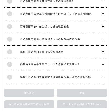
3
百达翡丽手表停走处理方法（手表停走维修）
江西省九江市浔阳区浔阳路百达翡丽售后服务中心（需提前预约）
江西省南昌市红谷滩新区红谷中大道998号绿地双子塔（中央广场）A1座办公楼14层1407室百达翡丽售后服务中心（需提前预约）
4
百达翡丽手表金属表带的清洗方法有哪些？（金属表带的清洗）
江西省萍乡市安源区萍安北大道与康庄路交叉口百达翡丽售后服务中心（需提前预约）
江西省上饶市信州区滨江西路百达翡丽售后服务中心（需提前预约）
5
百达翡丽手表针扣生锈，专业处理更安全
江西省新余市渝水区北湖西路百达翡丽售后服务中心（需提前预约）
6
百达翡丽手表值不值得购买（名表投资与收藏指南）
江西省宜春市袁州区中山中路百达翡丽售后服务中心（需提前预约）
江西省鹰潭市月湖区胜利东路百达翡丽售后服务中心（需提前预约）
7
揭秘：百达翡丽表壳损伤背后的故事
山东省德州市德城区东风中路百达翡丽售后服务中心（需提前预约）
山东省东营市东营区济南路百达翡丽售后服务中心（需提前预约）
8
揭秘百达翡丽手表停走，一文教你轻松恢复活力！
山东省济南市历下区经十路11111号华润中心写字楼（万象城）15层1508室百达翡丽售后服务中心（需提前预约）
山东省济宁市任城区太白楼路百达翡丽售后服务中心（需提前预约）
9
揭秘：百达翡丽手表表蒙子破损修复指南，让爱表重焕光彩！
山东省莱芜市文化南路8号银座商城名表维修一楼名表维修百达翡丽售后服务中心（需提前预约）
山东省临沂市兰山区解放路百达翡丽售后服务中心（需提前预约）
萧邦保养
萧邦
山东省日照市东港区烟台路百达翡丽售后服务中心（需提前预约）
山东省泰安市泰山区财源街道泰山大街百达翡丽售后服务中心（需提前预约）
百达翡丽售后维修保养费用价目表
广州百达翡丽维修保养售后中心
山东省威海市环翠区新威海路89号振华商厦一楼名表维修百达翡丽售后服务中心（需提前预约）