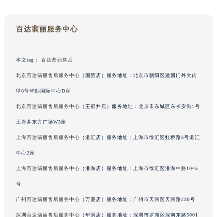
吉林省梅河口市新华街道梅河大街百达翡丽售后服务中心（需提前预约）
吉林省四平市铁东区紫气大路与南九经街交汇处百达翡丽售后服务中心（需提前预约）
百达翡丽服务中心
吉林省松原市宁江区五环大街百达翡丽售后服务中心（需提前预约）
吉林省通化市东昌区环通乡江南大街百达翡丽售后服务中心（需提前预约）
本文tag：
百达翡丽售后
吉林省延边市延吉市解放路百达翡丽售后服务中心（需提前预约）
北京百达翡丽售后服务中心
（国贸店）服务地址：北京市朝阳区建国门外大街
辽宁省鞍山市铁东区站前街百达翡丽售后服务中心（需提前预约）
辽宁省本溪市平山区胜利路百达翡丽售后服务中心（需提前预约）
甲6号华熙国际中心D座
辽宁省朝阳市双塔区新华路百达翡丽售后服务中心（需提前预约）
北京百达翡丽售后服务中心
（王府井店）服务地址：北京市东城区东长安街1号
辽宁省丹东市振兴区七经街百达翡丽售后服务中心（需提前预约）
王府井东方广场W3座
辽宁省抚顺市新抚区东一路百达翡丽售后服务中心（需提前预约）
上海百达翡丽售后服务中心
（港汇店）服务地址：上海市徐汇区虹桥路3号港汇
辽宁省阜新市海州区解放大街百达翡丽售后服务中心（需提前预约）
中心2座
辽宁省葫芦岛市连山区中央路百达翡丽售后服务中心（需提前预约）
上海百达翡丽售后服务中心
（淮海店）服务地址：上海市徐汇区淮海中路1045
辽宁省锦州市古塔区中央大街百达翡丽售后服务中心（需提前预约）
号
辽宁省辽阳市白塔区新运大街百达翡丽售后服务中心（需提前预约）
辽宁省盘锦市兴隆台区石油大街百达翡丽售后服务中心（需提前预约）
广州百达翡丽售后服务中心
（万菱店）服务地址：广州市天河区天河路230号
辽宁省铁岭市银州区南马路百达翡丽售后服务中心（需提前预约）
深圳百达翡丽售后服务中心
（华润店）服务地址：深圳市罗湖区深南东路5001