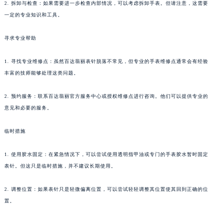
2. 拆卸与检查：如果需要进一步检查内部情况，可以考虑拆卸手表。但请注意，这需要
武汉市江汉区解放大道686号世界贸易大厦38层09室（需提前预约）
一定的专业知识和工具。
南宁市青秀区金湖路59号地王大厦12楼1224室（需提前预约）
合肥市蜀山区潜山路111号万象城华润大厦B座12楼03室（需提前预约）
寻求专业帮助
泉州市丰泽区宝洲路729号浦西万达中心写字楼A座7楼709室（需提前预约）
1. 寻找专业维修点：虽然百达翡丽表针脱落不常见，但专业的手表维修点通常会有经验
青岛市南区山东路6号华润大厦B座22层04室（需提前预约）
丰富的技师能够处理这类问题。
烟台市芝罘区胜利路139号万达金融中心A座907室（需提前预约）
长春市朝阳区西安大路727号中银大厦A座(旺进大厦)18层09室（需提前预约）
2. 预约服务：联系百达翡丽官方服务中心或授权维修点进行咨询。他们可以提供专业的
贵阳市南明区都司高架桥路33号亨特国际金融中心14楼14D（需提前预约）
意见和必要的服务。
昆明市盘龙区北京路928号同德昆明广场写字楼10层06室（需提前预约）
临时措施
石家庄市长安区中山东路39号勒泰中心写字楼B座13层07室（需提前预约）
西安市碑林区南关正街88号华侨城长安国际中心E座6楼10室（需提前预约）
1. 使用胶水固定：在紧急情况下，可以尝试使用透明指甲油或专门的手表胶水暂时固定
海口市龙华区金贸东路5号海口华润大厦B座17层1707室（需提前预约）
表针。但这只是临时措施，并不建议长期使用。
唐山市路南区新华东道100号万达广场写字楼A座10层1002室（需提前预约）
台州市椒江区东海大道1800号腾达中心东1幢20楼2002室（需提前预约）
2. 调整位置：如果表针只是轻微偏离位置，可以尝试轻轻调整其位置使其回到正确的位
内蒙古自治区呼和浩特市玉泉区大学西街70号华润万象城写字楼（鄂尔多斯大厦）23层2326室（需提前预约）
置。
甘肃省兰州市七里河区西津西路16号兰州中心写字楼21层2102室（需提前预约）