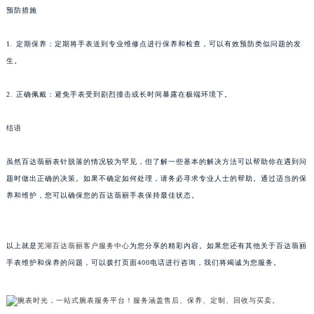
预防措施
重庆市解放碑渝中区民权路28号英利国际金融中心写字楼20层01室（需提前预约）
黑龙江省大庆市萨尔图区会战大街百达翡丽售后服务中心（需提前预约）
1. 定期保养：定期将手表送到专业维修点进行保养和检查，可以有效预防类似问题的发
黑龙江省鹤岗市向阳区红军路百达翡丽售后服务中心（需提前预约）
生。
黑龙江省黑河市爱辉区中央街百达翡丽售后服务中心（需提前预约）
黑龙江省鸡西市鸡冠区红军路百达翡丽售后服务中心（需提前预约）
2. 正确佩戴：避免手表受到剧烈撞击或长时间暴露在极端环境下。
黑龙江省佳木斯市向阳区长安路百达翡丽售后服务中心（需提前预约）
结语
黑龙江省牡丹江市东安区太平路百达翡丽售后服务中心（需提前预约）
黑龙江省七台河市桃山区大同街百达翡丽售后服务中心（需提前预约）
虽然百达翡丽表针脱落的情况较为罕见，但了解一些基本的解决方法可以帮助你在遇到问
黑龙江省齐齐哈尔市龙沙区龙华路百达翡丽售后服务中心（需提前预约）
题时做出正确的决策。如果不确定如何处理，请务必寻求专业人士的帮助。通过适当的保
黑龙江省双鸭山市尖山区新兴大街百达翡丽售后服务中心（需提前预约）
养和维护，您可以确保您的百达翡丽手表保持最佳状态。
黑龙江省绥化市北林区新华街与康庄路交叉口百达翡丽售后服务中心（需提前预约）
黑龙江省伊春市伊美区通河路百达翡丽售后服务中心（需提前预约）
以上就是
芜湖百达翡丽客户服务中心
为您分享的精彩内容。如果您还有其他关于百达翡丽
吉林省白城市洮北区明仁南街百达翡丽售后服务中心（需提前预约）
手表维护和保养的问题，可以拨打页面400电话进行咨询，我们将竭诚为您服务。
吉林省白山市浑江区浑江大街百达翡丽售后服务中心（需提前预约）
吉林省吉林市船营区河南街百达翡丽售后服务中心（需提前预约）
吉林省辽源市龙山区人民大街百达翡丽售后服务中心（需提前预约）