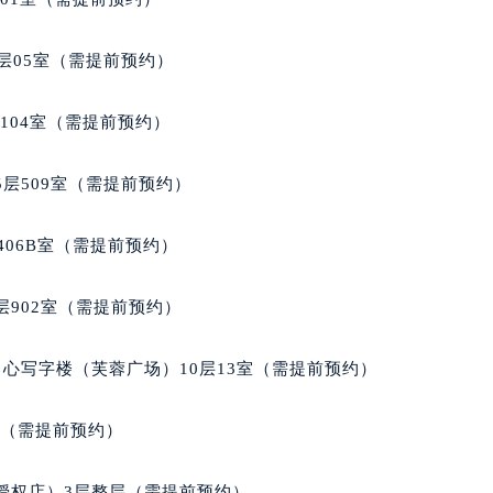
经街交汇处百达翡丽售后服务中心（需提前预约）
丽售后服务中心（需提前预约）
层05室（需提前预约）
百达翡丽售后服务中心（需提前预约）
售后服务中心（需提前预约）
104室（需提前预约）
售后服务中心（需提前预约）
售后服务中心（需提前预约）
层509室（需提前预约）
售后服务中心（需提前预约）
售后服务中心（需提前预约）
406B室（需提前预约）
售后服务中心（需提前预约）
丽售后服务中心（需提前预约）
902室（需提前预约）
丽售后服务中心（需提前预约）
丽售后服务中心（需提前预约）
心写字楼（芙蓉广场）10层13室（需提前预约）
丽售后服务中心（需提前预约）
翡丽售后服务中心（需提前预约）
室（需提前预约）
售后服务中心（需提前预约）
街交叉口百达翡丽售后服务中心（需提前预约）
授权店）3层整层（需提前预约）