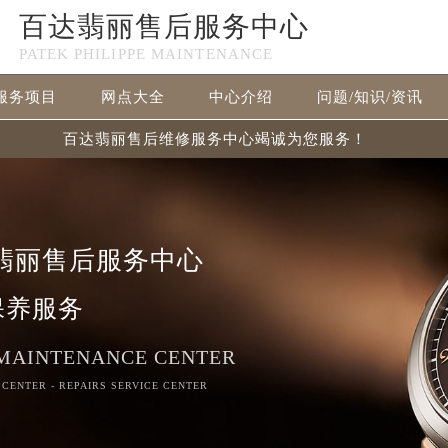
百达翡丽售后服务中心
PATEK PHILIPPE MAINTENANCE
服务项目
网点大全
中心介绍
问题/知识/资讯
百达翡丽售后维修服务中心竭诚为您服务！
翡丽售后服务中心
保养服务
 MAINTENANCE CENTER
 CENTER - REPAIRS SERVICE CENTER