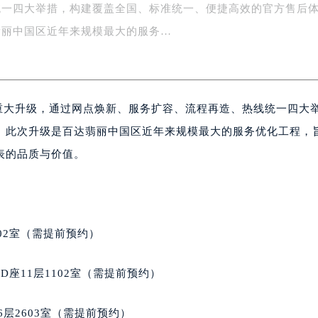
统一四大举措，构建覆盖全国、标准统一、便捷高效的官方售后
字楼1号楼16层1604室（需提前预约）
翡丽中国区近年来规模最大的服务…
务中心东塔写字楼（华润万象城）17层1706室（需提前预约）
场办公楼20层2009室（需提前预约）
写字楼A座5层503-5室（需提前预约）
广场写字楼4号楼22层2209室（需提前预约）
来重大升级，通过网点焕新、服务扩容、流程再造、热线统一四大
际中心写字楼8层805室（需提前预约）
。此次升级是百达翡丽中国区近年来规模最大的服务优化工程，
易中心写字楼A座13层1304室（需提前预约）
绿地双子塔（中央广场）A1座办公楼14层07室（需提前预约）
表的品质与价值。
心写字楼（万象城）15层1508室（需提前预约）
际中心写字楼A塔7层704室（需提前预约）
世界贸易中心大厦南塔写字楼15层07室（需提前预约）
厦写字楼17层1701室（需提前预约）
02室（需提前预约）
厦写字楼1座30层05室（需提前预约）
字楼B座11层1104室（需提前预约）
座11层1102室（需提前预约）
写字楼15层03室（需提前预约）
心写字楼24层2406B室（需提前预约）
层2603室（需提前预约）