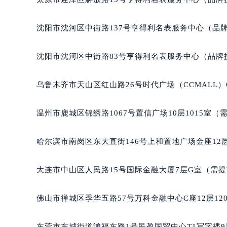
辽宁省沈阳市沈河区中街路137号亨
辽宁省沈阳市沈河区中街路83号亨
沈阳市沈河区中街路137号亨得利名表服务中心（品
北京市朝阳区建国门外大街甲6号华熙
北京市东城区东长安街1号王府井东方
沈阳市沈河区中街路83号亨得利名表服务中心（品牌
河北省保定市竞秀区朝阳北大街北国
内蒙古自治区阿拉善盟市左旗土尔扈
乌鲁木齐市天山区红山路26号时代广场（CCMALL）C
内蒙古自治区巴彦淖尔市临河区新华
内蒙古自治区包头市青山区幸福路甲
温州市鹿城区锦绣路1067号置信广场10层1015室（
内蒙古自治区赤峰市红山区哈达街百
内蒙古自治区鄂尔多斯市东胜区伊金
哈尔滨市南岗区东大直街146号上和置地广场金座12层
内蒙古自治区呼伦贝尔市海拉尔区中
内蒙古自治区通辽市科尔沁区明仁大
大连市中山区人民路15号国际金融大厦7层G室（需
内蒙古自治区乌海市海勃湾区人民南
内蒙古自治区乌兰察布市集宁区恩和
佛山市禅城区季华五路57号万科金融中心C座12层12
内蒙古自治区锡林郭勒盟市锡林浩特
内蒙古自治区兴安盟市乌兰浩特市兴
东莞市东城街道鸿福东路1号民盈国贸中心T1写字楼9