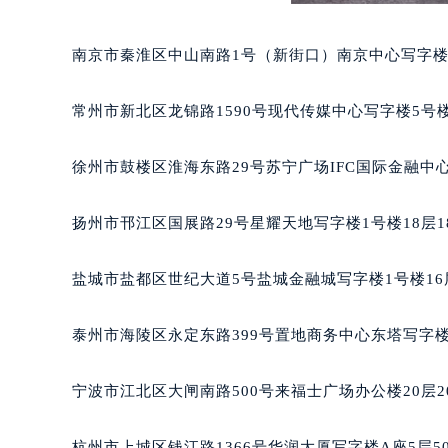
南宁市青秀区金湖路59号地王大厦12
合肥市蜀山区潜山路111号万象城华润
南京市秦淮区中山南路1号（新街口）南京中心写字楼2
泉州市丰泽区宝洲路729号浦西万达中
青岛市南区山东路6号华润大厦B座2
常州市新北区龙锦路1590号现代传媒中心写字楼5号楼
烟台市芝罘区胜利路139号万达金融中
长春市朝阳区西安大路727号中银大厦
徐州市鼓楼区淮海东路29号苏宁广场IFC国际金融中心
贵阳市南明区都司高架桥路33号亨特
昆明市盘龙区北京路928号同德昆明
扬州市邗江区国展路29号星耀天地写字楼1号楼18层1
石家庄市长安区中山东路39号勒泰中
西安市碑林区南关正街88号华侨城长
盐城市盐都区世纪大道5号盐城金融城写字楼1号楼16
海口市龙华区金贸东路5号海口华润大厦
唐山市路南区新华东道100号万达广场
泰州市海陵区永定东路399号置地商务中心东塔写字楼
台州市椒江区东海大道1800号腾达中
内蒙古自治区呼和浩特市玉泉区大学西
宁波市江北区大闸南路500号来福士广场办公楼20层2
甘肃省兰州市七里河区西津西路16号兰
重庆市解放碑渝中区民权路28号英利
杭州市上城区钱江路1366号华润大厦写字楼A座5层5