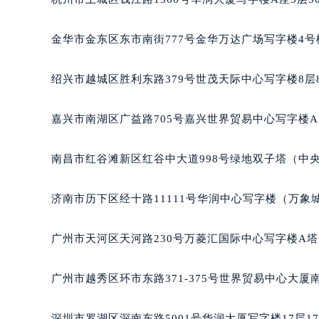
黑龙江省大庆市萨尔图区会战大街百
黑龙江省鹤岗市向阳区红军路百达翡
金华市金东区东市南街777号金华万达广场写字楼4号楼
黑龙江省黑河市爱辉区中央街百达翡
黑龙江省鸡西市鸡冠区红军路百达翡
绍兴市越城区胜利东路379号世茂天际中心写字楼8层
黑龙江省佳木斯市向阳区长安路百达
黑龙江省牡丹江市东安区太平路百达
嘉兴市南湖区广益路705号嘉兴世界贸易中心写字楼A座
黑龙江省七台河市桃山区大同街百达
黑龙江省齐齐哈尔市龙沙区龙华路百
南昌市红谷滩新区红谷中大道998号绿地双子塔（中央广
黑龙江省双鸭山市尖山区新兴大街百
黑龙江省绥化市北林区新华街与康庄
济南市历下区经十路11111号华润中心写字楼（万象城
黑龙江省伊春市伊美区通河路百达翡
吉林省白城市洮北区明仁南街百达翡
广州市天河区天河路230号万菱汇国际中心写字楼A塔
吉林省白山市浑江区浑江大街百达翡
吉林省吉林市船营区河南街百达翡丽
广州市越秀区环市东路371-375号世界贸易中心大厦
吉林省辽源市龙山区人民大街百达翡
吉林省梅河口市新华街道梅河大街百
深圳市罗湖区深南东路5001号华润大厦写字楼17层1