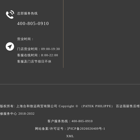
青海省果洛藏族自治州玛沁县团结路百达翡丽售后服务中心（需提前预约）

总部服务热线
青海省海北藏族自治州海晏县将军路百达翡丽售后服务中心（需提前预约）
400-805-0910
青海省海东市乐都区滨河路百达翡丽售后服务中心（需提前预约）
青海省海南藏族自治州共和县青海湖大街百达翡丽售后服务中心（需提前预约）
营业时间：
青海省海西蒙古族藏族自治州德令哈市柴达木路百达翡丽售后服务中心（需提前预约）

门店营业时间：09:00-19:30
青海省黄南藏族自治州同仁市德合隆路百达翡丽售后服务中心（需提前预约）
客服在线时间：8:00-22:00
青海省西宁市城西区海湖新区西关大道百达翡丽售后服务中心（需提前预约）
客服及门店节假日不休
青海省玉树藏族自治州结古镇胜利路百达翡丽售后服务中心（需提前预约）
陕西省安康市汉滨区金州路百达翡丽售后服务中心（需提前预约）
陕西省宝鸡市渭滨区经二路百达翡丽售后服务中心（需提前预约）
陕西省汉中市汉台区北大街百达翡丽售后服务中心（需提前预约）
陕西省商洛市商州区州城街百达翡丽售后服务中心（需提前预约）
版权所有: 上海合和致远商贸有限公司 Copyright © （PATEK PHILIPPE）
百达翡丽售后维
陕西省铜川市王益区红旗街百达翡丽售后服务中心（需提前预约）
修服务中心
2018-2032
陕西省渭南市临渭区东风大街百达翡丽售后服务中心（需提前预约）
客户服务热线：
400-805-0910
陕西省咸阳市秦都区沣西新城统一西路与白马河路交汇处百达翡丽售后服务中心（需提前预约）
网站备案/许可证号：沪ICP备2026026409号-1
XML
陕西省延安市宝塔区中心街百达翡丽售后服务中心（需提前预约）