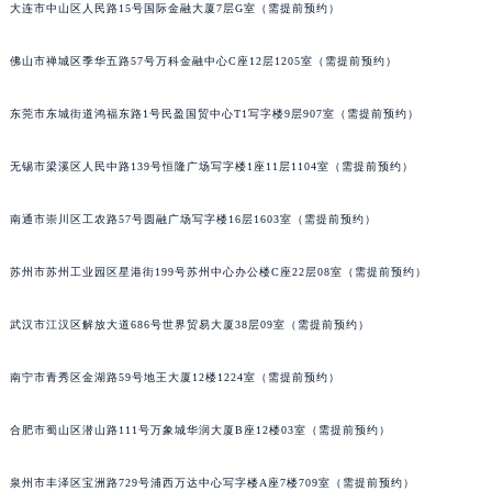
大连市中山区人民路15号国际金融大厦7层G室（需提前预约）
辽宁省铁岭市银州区南马路百达翡丽售后服务中心（需提前预约）
辽宁省营口市站前区市府路与渤海大街交叉口百达翡丽售后服务中心（需提前预约）
佛山市禅城区季华五路57号万科金融中心C座12层1205室（需提前预约）
辽宁省沈阳市沈河区中街路137号亨得利名表维修授权店1楼百达翡丽售后服务中心（需提前预约）
辽宁省沈阳市沈河区中街路83号亨得利名表维修授权店1楼百达翡丽售后服务中心（需提前预约）
东莞市东城街道鸿福东路1号民盈国贸中心T1写字楼9层907室（需提前预约）
北京市朝阳区建国门外大街甲6号华熙国际中心D座11层1102室百达翡丽售后服务中心（北京总部）（需提前预约）
无锡市梁溪区人民中路139号恒隆广场写字楼1座11层1104室（需提前预约）
北京市东城区东长安街1号王府井东方广场W3座6层602室百达翡丽售后服务中心（需提前预约）
河北省保定市竞秀区朝阳北大街北国先天下百达翡丽售后服务中心（需提前预约）
南通市崇川区工农路57号圆融广场写字楼16层1603室（需提前预约）
内蒙古自治区阿拉善盟市左旗土尔扈特大街百达翡丽售后服务中心（需提前预约）
内蒙古自治区巴彦淖尔市临河区新华街百达翡丽售后服务中心（需提前预约）
苏州市苏州工业园区星港街199号苏州中心办公楼C座22层08室（需提前预约）
内蒙古自治区包头市青山区幸福路甲3号王府井百货名表维修百达翡丽售后服务中心（需提前预约）
武汉市江汉区解放大道686号世界贸易大厦38层09室（需提前预约）
内蒙古自治区赤峰市红山区哈达街百达翡丽售后服务中心（需提前预约）
内蒙古自治区鄂尔多斯市东胜区伊金霍洛街百达翡丽售后服务中心（需提前预约）
南宁市青秀区金湖路59号地王大厦12楼1224室（需提前预约）
内蒙古自治区呼伦贝尔市海拉尔区中央街百达翡丽售后服务中心（需提前预约）
内蒙古自治区通辽市科尔沁区明仁大街百达翡丽售后服务中心（需提前预约）
合肥市蜀山区潜山路111号万象城华润大厦B座12楼03室（需提前预约）
内蒙古自治区乌海市海勃湾区人民南路百达翡丽售后服务中心（需提前预约）
内蒙古自治区乌兰察布市集宁区恩和大街百达翡丽售后服务中心（需提前预约）
泉州市丰泽区宝洲路729号浦西万达中心写字楼A座7楼709室（需提前预约）