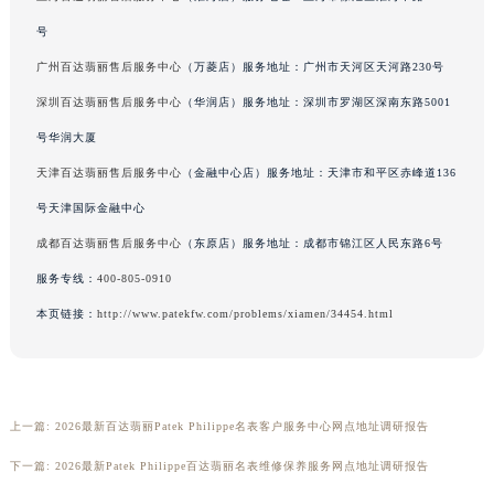
澳门特别行政区风顺堂区南湾大马路百达翡丽售后服务中心（需提前预约）
号
澳门特别行政区花地玛堂区关闸广场百达翡丽售后服务中心（需提前预约）
广州百达翡丽售后服务中心
（万菱店）服务地址：广州市天河区天河路230号
澳门特别行政区花王堂区大三巴商圈百达翡丽售后服务中心（需提前预约）
深圳百达翡丽售后服务中心
（华润店）服务地址：深圳市罗湖区深南东路5001
澳门特别行政区嘉模堂区官也街百达翡丽售后服务中心（需提前预约）
号华润大厦
澳门省路氹城市金光大道百达翡丽售后服务中心（需提前预约）
天津百达翡丽售后服务中心
（金融中心店）服务地址：天津市和平区赤峰道136
澳门特别行政区望德堂区塔石广场百达翡丽售后服务中心（需提前预约）
福建省福州市鼓楼区五四路128-1号恒力城写字楼15层03室百达翡丽售后服务中心（需提前预约）
号天津国际金融中心
福建省厦门市思明区湖滨东路95号万象城华润大厦B座11层1104室百达翡丽售后服务中心（需提前预约）
成都百达翡丽售后服务中心
（东原店）服务地址：成都市锦江区人民东路6号
广东省潮州市潮安区新风路与潮汕路交汇处百达翡丽售后服务中心（需提前预约）
服务专线：
400-805-0910
广东省广州市天河区天河路230号万菱汇国际中心A塔7层704室百达翡丽售后服务中心（需提前预约）
本页链接：
http://www.patekfw.com/problems/xiamen/34454.html
广东省广州市越秀区环市东路371-375号世界贸易中心大厦南塔15层1507室百达翡丽售后服务中心（需提前预约）
广东省河源市源城区越王大道百达翡丽售后服务中心（需提前预约）
广东省惠州市惠城区江北文昌一路7号华贸大厦1座30层3005室百达翡丽售后服务中心（需提前预约）
广东省江门市蓬江区广场西路百达翡丽售后服务中心（需提前预约）
上一篇:
2026最新百达翡丽Patek Philippe名表客户服务中心网点地址调研报告
广东省揭阳市榕城进贤门步行街百达翡丽售后服务中心（需提前预约）
下一篇:
2026最新Patek Philippe百达翡丽名表维修保养服务网点地址调研报告
广东省茂名市电白区水东街道迎宾大道百达翡丽售后服务中心（需提前预约）