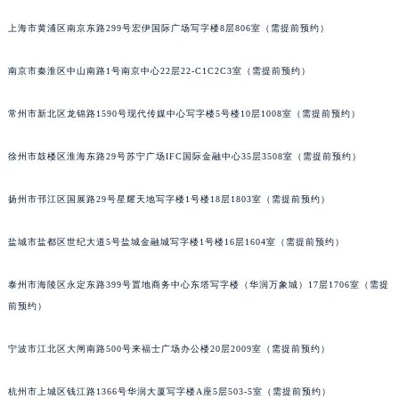
苏州市苏州工业园区星港街199号苏州中心办公楼C座22层08室（需提前预约）
上海市黄浦区南京东路299号宏伊国际广场写字楼8层806室（需提前预约）
武汉市江汉区解放大道686号世界贸易大厦38层09室（需提前预约）
南宁市青秀区金湖路59号地王大厦12楼1224室（需提前预约）
南京市秦淮区中山南路1号南京中心22层22-C1C2C3室（需提前预约）
合肥市蜀山区潜山路111号万象城华润大厦B座12楼03室（需提前预约）
常州市新北区龙锦路1590号现代传媒中心写字楼5号楼10层1008室（需提前预约）
泉州市丰泽区宝洲路729号浦西万达中心写字楼A座7楼709室（需提前预约）
青岛市南区山东路6号华润大厦B座22层04室（需提前预约）
徐州市鼓楼区淮海东路29号苏宁广场IFC国际金融中心35层3508室（需提前预约）
烟台市芝罘区胜利路139号万达金融中心A座907室（需提前预约）
长春市朝阳区西安大路727号中银大厦A座(旺进大厦)18层09室（需提前预约）
扬州市邗江区国展路29号星耀天地写字楼1号楼18层1803室（需提前预约）
贵阳市南明区都司高架桥路33号亨特国际金融中心14楼14D（需提前预约）
昆明市盘龙区北京路928号同德昆明广场写字楼10层06室（需提前预约）
盐城市盐都区世纪大道5号盐城金融城写字楼1号楼16层1604室（需提前预约）
石家庄市长安区中山东路39号勒泰中心写字楼B座13层07室（需提前预约）
泰州市海陵区永定东路399号置地商务中心东塔写字楼（华润万象城）17层1706室（需提
西安市碑林区南关正街88号华侨城长安国际中心E座6楼10室（需提前预约）
前预约）
海口市龙华区金贸东路5号海口华润大厦B座17层1707室（需提前预约）
唐山市路南区新华东道100号万达广场写字楼A座10层1002室（需提前预约）
宁波市江北区大闸南路500号来福士广场办公楼20层2009室（需提前预约）
台州市椒江区东海大道1800号腾达中心东1幢20楼2002室（需提前预约）
内蒙古自治区呼和浩特市玉泉区大学西街70号华润万象城写字楼（鄂尔多斯大厦）23层2326室（需提前预约）
杭州市上城区钱江路1366号华润大厦写字楼A座5层503-5室（需提前预约）