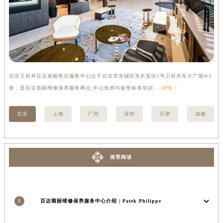
广西壮族自治区河池市金城江区金城江街道朝阳路百达翡丽售后服务中心（需提前预约）
广西壮族自治区贺州市八步区城东街道灵峰南路百达翡丽售后服务中心（需提前预约）
广西壮族自治区来宾市兴宾区桂中大道百达翡丽售后服务中心（需提前预约）
广西壮族自治区柳州市城中区中山中路百达翡丽售后服务中心（需提前预约）
广西壮族自治区钦州市钦南区金海湾东大街百达翡丽售后服务中心（需提前预约）
北京王府井百达翡丽售后服务中心位于北京市东城区东长安街1号王府井东方广场W3
上
广西壮族自治区梧州市万秀区龙湖镇高旺路百达翡丽售后服务中心（需提前预约）
座，是百达翡丽维修保养服务网点,中心技师均接受标准培训....
详情 >
修
广西壮族自治区玉林市玉州区金玉路百达翡丽售后服务中心（需提前预约）
海南省儋州市儋州市那大镇兰洋北路百达翡丽售后服务中心（需提前预约）
北京
上海
广州
深圳
天津
成都
海南省东方市八所镇解放西路百达翡丽售后服务中心（需提前预约）
海南省琼海市嘉积镇东风路百达翡丽售后服务中心（需提前预约）
海南省三沙市西沙区西沙群岛永兴岛北京路百达翡丽售后服务中心（需提前预约）
推荐阅读
海南省三亚市吉阳区迎宾路百达翡丽售后服务中心（需提前预约）
海南省万宁市万城镇解放路百达翡丽售后服务中心（需提前预约）
海南省文昌市文城镇教育东路百达翡丽售后服务中心（需提前预约）
1
百达翡丽维修保养服务中心介绍 | Patek Philippe
海南省五指山市通什镇三月三大道百达翡丽售后服务中心（需提前预约）
香港特别行政区尖沙咀区油尖旺区广东道百达翡丽售后服务中心（需提前预约）