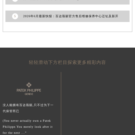
甘肃省合作市人民街百达翡丽售后服务中心（需提前预约）
甘肃省嘉峪关市雄关区新华中路百达翡丽售后服务中心（需提前预约）
5
2026年6月最新快报：百达翡丽官方售后维修保养中心迁址及新开
甘肃省金昌市金川区北京路百达翡丽售后服务中心（需提前预约）
甘肃省酒泉市肃州区西大街百达翡丽售后服务中心（需提前预约）
甘肃省临夏市城南街道团结路百达翡丽售后服务中心（需提前预约）
甘肃省陇南市武都区人民路百达翡丽售后服务中心（需提前预约）
甘肃省平凉市崆峒区西大街百达翡丽售后服务中心（需提前预约）
轻轻滑动下方栏目探索更多精彩内容
甘肃省庆阳市西峰区南大街百达翡丽售后服务中心（需提前预约）
甘肃省天水市秦州区民主路百达翡丽售后服务中心（需提前预约）
甘肃省武威市凉州区迎宾路百达翡丽售后服务中心（需提前预约）
甘肃省张掖市甘州区民乐北路百达翡丽售后服务中心（需提前预约）
宁夏回族自治区固原市原州区文化街百达翡丽售后服务中心（需提前预约）
没人能拥有百达翡丽,只不过为下一
宁夏回族自治区石嘴山市大武口区贺兰山路百达翡丽售后服务中心（需提前预约）
代保管而已
宁夏回族自治区吴忠市利通区开元大道百达翡丽售后服务中心（需提前预约）
(You never actually own a Patek
宁夏回族自治区银川市兴庆区新华东路97号新百中心C馆一层C1-18号商铺百达翡丽售后服务中心（需提前预约）
Philippe.You merely look after it
宁夏回族自治区中卫市沙坡头区鼓楼东街百达翡丽售后服务中心（需提前预约）
for the next ...”