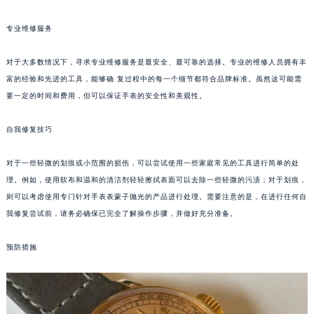
郑州市二七区铭功路10号华润大厦写字楼29层2905室（需提前预约）
专业维修服务
太原市迎泽区解放路15号亨得利名表服务中心（品牌授权店）3层整层（需提前预约）
沈阳市沈河区中街路137号亨得利名表服务中心（品牌授权店）1层整层（需提前预约）
对于大多数情况下，寻求专业维修服务是最安全、最可靠的选择。专业的维修人员拥有丰
沈阳市沈河区中街路83号亨得利名表服务中心（品牌授权店）1层整层（需提前预约）
富的经验和先进的工具，能够确 复过程中的每一个细节都符合品牌标准。虽然这可能需
乌鲁木齐市天山区红山路26号时代广场（CCMALL）C座17层17-B（需提前预约）
要一定的时间和费用，但可以保证手表的安全性和美观性。
温州市鹿城区锦绣路1067号置信广场10层1015室（需提前预约）
自我修复技巧
哈尔滨市道里区友谊西路600号富力中心T2座写字楼29层03室（需提前预约）
大连市中山区人民路15号国际金融大厦7层G室（需提前预约）
对于一些轻微的划痕或小范围的损伤，可以尝试使用一些家庭常见的工具进行简单的处
佛山市禅城区季华五路57号万科金融中心C座12层1205室（需提前预约）
理。例如，使用软布和温和的清洁剂轻轻擦拭表面可以去除一些轻微的污渍；对于划痕，
东莞市东城街道鸿福东路1号民盈国贸中心T1写字楼9层907室（需提前预约）
则可以考虑使用专门针对手表表蒙子抛光的产品进行处理。需要注意的是，在进行任何自
无锡市梁溪区人民中路139号恒隆广场写字楼1座11层1104室（需提前预约）
我修复尝试前，请务必确保已完全了解操作步骤，并做好充分准备。
南通市崇川区工农路57号圆融广场写字楼16层1603室（需提前预约）
预防措施
苏州市苏州工业园区星港街199号苏州中心办公楼C座22层08室（需提前预约）
武汉市江汉区解放大道686号世界贸易大厦38层09室（需提前预约）
南宁市青秀区金湖路59号地王大厦12楼1224室（需提前预约）
合肥市蜀山区潜山路111号万象城华润大厦B座12楼03室（需提前预约）