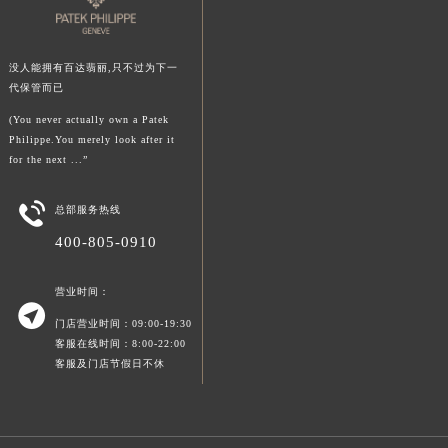
澳门省路氹城市金光大道百达翡丽售后服务中心（需提前预约）
澳门特别行政区望德堂区塔石广场百达翡丽售后服务中心（需提前预约）
没人能拥有百达翡丽,只不过为下一
福建省福州市鼓楼区五四路128-1号恒力城写字楼15层03室百达翡丽售后服务中心（需提前预约）
代保管而已
福建省厦门市思明区湖滨东路95号万象城华润大厦B座11层1104室百达翡丽售后服务中心（需提前预约）
(You never actually own a Patek
广东省潮州市潮安区新风路与潮汕路交汇处百达翡丽售后服务中心（需提前预约）
Philippe.You merely look after it
for the next ...”
广东省广州市天河区天河路230号万菱汇国际中心A塔7层704室百达翡丽售后服务中心（需提前预约）
广东省广州市越秀区环市东路371-375号世界贸易中心大厦南塔15层1507室百达翡丽售后服务中心（需提前预约）

总部服务热线
广东省河源市源城区越王大道百达翡丽售后服务中心（需提前预约）
400-805-0910
广东省惠州市惠城区江北文昌一路7号华贸大厦1座30层3005室百达翡丽售后服务中心（需提前预约）
广东省江门市蓬江区广场西路百达翡丽售后服务中心（需提前预约）
营业时间：
广东省揭阳市榕城进贤门步行街百达翡丽售后服务中心（需提前预约）

门店营业时间：09:00-19:30
广东省茂名市电白区水东街道迎宾大道百达翡丽售后服务中心（需提前预约）
客服在线时间：8:00-22:00
广东省梅州市梅江区金燕大道百达翡丽售后服务中心（需提前预约）
客服及门店节假日不休
广东省清远市清城区湖西路百达翡丽售后服务中心（需提前预约）
广东省汕头市龙湖区长平路百达翡丽售后服务中心（需提前预约）
广东省汕尾市城区香洲街道园林社区翠园街百达翡丽售后服务中心（需提前预约）