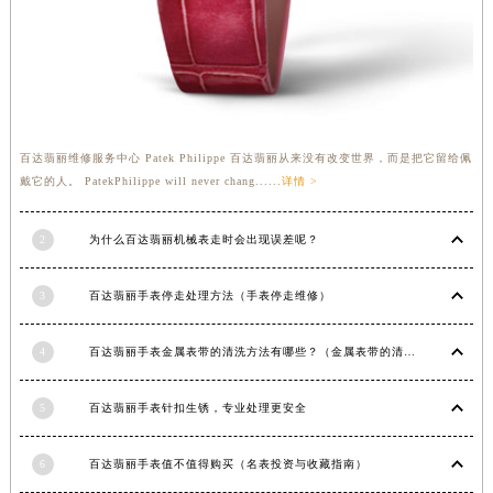
江苏省淮安市清江浦区淮海北路百达翡丽售后服务中心（需提前预约）
江苏省连云港市海州区通灌北路百达翡丽售后服务中心（需提前预约）
江苏省南京市秦淮区中山南路1号南京中心22层22-C1-C3室百达翡丽售后服务中心（需提前预约）
江苏省宿迁市宿城区西湖路百达翡丽售后服务中心（需提前预约）
江苏省泰州市海陵区永定东路399号置地商务中心东塔（华润万象城）17层1706室百达翡丽售后服务中心（需提前预约）
百达翡丽维修服务中心 Patek Philippe 百达翡丽从来没有改变世界，而是把它留给佩
江苏省徐州市鼓楼区淮海东路29号苏宁广场IFC国际金融中心35层3508室百达翡丽售后服务中心（需提前预约）
戴它的人。 PatekPhilippe will never chang......
详情 >
江苏省盐城市盐都区世纪大道5号盐城金融城写字楼1号楼16层1604室百达翡丽售后服务中心（需提前预约）
江苏省扬州市邗江区国展路29号星耀天地写字楼1号楼18层1803室百达翡丽售后服务中心（需提前预约）
2
为什么百达翡丽机械表走时会出现误差呢？
江苏省镇江市京口区中山东路百达翡丽售后服务中心（需提前预约）
3
百达翡丽手表停走处理方法（手表停走维修）
江西省抚州市临川区赣东大道百达翡丽售后服务中心（需提前预约）
江西省赣州市章贡区文清路百达翡丽售后服务中心（需提前预约）
4
百达翡丽手表金属表带的清洗方法有哪些？（金属表带的清洗）
江西省吉安市吉州区井冈山大道百达翡丽售后服务中心（需提前预约）
江西省景德镇市珠山区珠山中路百达翡丽售后服务中心（需提前预约）
5
百达翡丽手表针扣生锈，专业处理更安全
江西省九江市浔阳区浔阳路百达翡丽售后服务中心（需提前预约）
江西省南昌市红谷滩新区红谷中大道998号绿地双子塔（中央广场）A1座办公楼14层1407室百达翡丽售后服务中心（需提前预约）
6
百达翡丽手表值不值得购买（名表投资与收藏指南）
江西省萍乡市安源区萍安北大道与康庄路交叉口百达翡丽售后服务中心（需提前预约）