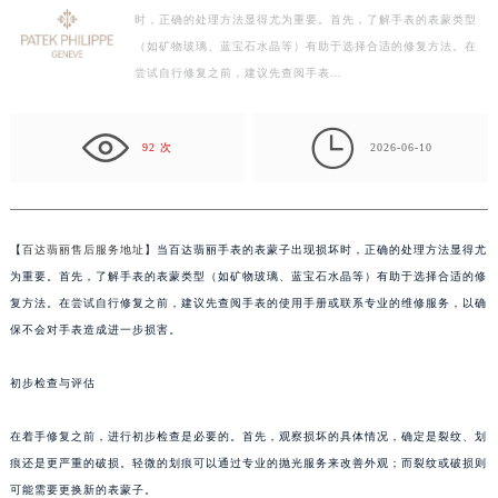
时，正确的处理方法显得尤为重要。首先，了解手表的表蒙类型
宁波市江北区大闸南路500号来福士广场办公楼20层2009室（需提前预约）
（如矿物玻璃、蓝宝石水晶等）有助于选择合适的修复方法。在
杭州市上城区钱江路1366号华润大厦写字楼A座5层503-5室（需提前预约）
尝试自行修复之前，建议先查阅手表…
金华市金东区东市南街777号金华万达广场写字楼4号楼22层2209室（需提前预约）
绍兴市越城区胜利东路379号世茂天际中心写字楼8层805室（需提前预约）

92 次
2026-06-10
嘉兴市南湖区广益路705号嘉兴世界贸易中心写字楼A座13层1304室（需提前预约）
南昌市红谷滩新区红谷中大道998号绿地双子塔（中央广场）A1座办公楼14层07室（需提前预约）
济南市历下区经十路11111号华润中心写字楼（万象城）15层1508室（需提前预约）
广州市天河区天河路230号万菱汇国际中心写字楼A塔7层704室（需提前预约）
【
百达翡丽售后服务地址
】当百达翡丽手表的表蒙子出现损坏时，正确的处理方法显得尤
广州市越秀区环市东路371-375号世界贸易中心大厦南塔写字楼15层07室（需提前预约）
为重要。首先，了解手表的表蒙类型（如矿物玻璃、蓝宝石水晶等）有助于选择合适的修
复方法。在尝试自行修复之前，建议先查阅手表的使用手册或联系专业的维修服务，以确
深圳市罗湖区深南东路5001号华润大厦写字楼17层1701室（需提前预约）
保不会对手表造成进一步损害。
惠州市惠城区江北文昌一路7号华贸大厦写字楼1座30层05室（需提前预约）
厦门市思明区湖滨东路95号华润大厦写字楼B座11层1104室（需提前预约）
初步检查与评估
福州市鼓楼区五四路128-1号恒力城写字楼15层03室（需提前预约）
成都市锦江区人民东路6号SAC东原中心写字楼24层2406B室（需提前预约）
在着手修复之前，进行初步检查是必要的。首先，观察损坏的具体情况，确定是裂纹、划
重庆市江北区观音桥步行街2号融恒时代广场写字楼9层902室（需提前预约）
痕还是更严重的破损。轻微的划痕可以通过专业的抛光服务来改善外观；而裂纹或破损则
可能需要更换新的表蒙子。
长沙市芙蓉区定王台街道建湘路393号世茂环球金融中心写字楼（芙蓉广场）10层13室（需提前预约）