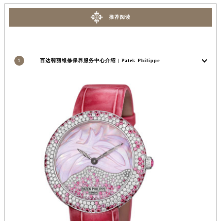
安徽省淮北市相山区淮海路百达翡丽售后服务中心（需提前预约）
推荐阅读
安徽省淮南市田家庵区国庆中路百达翡丽售后服务中心（需提前预约）
安徽省黄山市屯溪区黄山西路百达翡丽售后服务中心（需提前预约）
安徽省六安市金安区解放中路百达翡丽售后服务中心（需提前预约）
1
百达翡丽维修保养服务中心介绍 | Patek Philippe
安徽省马鞍山市雨山区湖南西路百达翡丽售后服务中心（需提前预约）
安徽省宿州市埇桥区人民中路百达翡丽售后服务中心（需提前预约）
安徽省铜陵市铜官区石城大道百达翡丽售后服务中心（需提前预约）
安徽省芜湖市镜湖区中山路步行街百达翡丽售后服务中心（需提前预约）
安徽省宣城市宣州区叠嶂西路百达翡丽售后服务中心（需提前预约）
福建省龙岩市新罗区九一南路百达翡丽售后服务中心（需提前预约）
福建省南平市建阳区人民西路百达翡丽售后服务中心（需提前预约）
福建省宁德市蕉城区天湖东路百达翡丽售后服务中心（需提前预约）
福建省莆田市城厢区霞林街道荔华东大道百达翡丽售后服务中心（需提前预约）
福建省三明市三元区东乾二路百达翡丽售后服务中心（需提前预约）
福建省漳州市龙文区步港路百达翡丽售后服务中心（需提前预约）
江苏省常州市新北区龙锦路1590号现代传媒中心5号楼10层1008室百达翡丽售后服务中心（需提前预约）