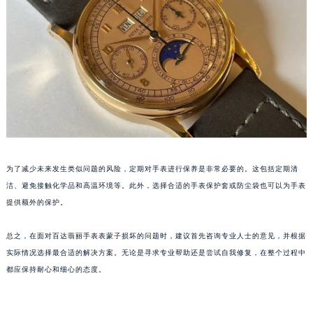
泉州市丰泽区宝洲路729号浦西万达中心写字楼A座7楼709室（需提前预约）
青岛市南区山东路6号华润大厦B座22层04室（需提前预约）
烟台市芝罘区胜利路139号万达金融中心A座907室（需提前预约）
长春市朝阳区西安大路727号中银大厦A座(旺进大厦)18层09室（需提前预约）
贵阳市南明区都司高架桥路33号亨特国际金融中心14楼14D（需提前预约）
昆明市盘龙区北京路928号同德昆明广场写字楼10层06室（需提前预约）
石家庄市长安区中山东路39号勒泰中心写字楼B座13层07室（需提前预约）
西安市碑林区南关正街88号华侨城长安国际中心E座6楼10室（需提前预约）
为了减少未来发生类似问题的风险，定期对手表进行保养是非常必要的。这包括定期清
海口市龙华区金贸东路5号海口华润大厦B座17层1707室（需提前预约）
洁、避免接触化学品和高温环境等。此外，选择合适的手表保护套或防尘袋也可以为手表
唐山市路南区新华东道100号万达广场写字楼A座10层1002室（需提前预约）
提供额外的保护。
台州市椒江区东海大道1800号腾达中心东1幢20楼2002室（需提前预约）
内蒙古自治区呼和浩特市玉泉区大学西街70号华润万象城写字楼（鄂尔多斯大厦）23层2326室（需提前预约）
总之，在面对百达翡丽手表表蒙子损坏的问题时，建议首先咨询专业人士的意见，并根据
甘肃省兰州市七里河区西津西路16号兰州中心写字楼21层2102室（需提前预约）
实际情况选择最合适的解决方案。无论是寻求专业帮助还是尝试自我修复，在整个过程中
重庆市解放碑渝中区民权路28号英利国际金融中心写字楼20层01室（需提前预约）
都应保持耐心和细心的态度。
黑龙江省大庆市萨尔图区会战大街百达翡丽售后服务中心（需提前预约）
黑龙江省鹤岗市向阳区红军路百达翡丽售后服务中心（需提前预约）