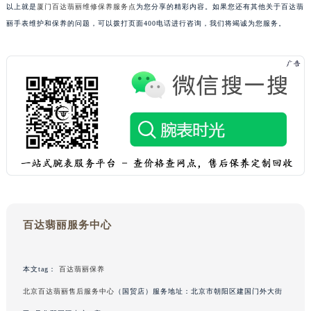
以上就是
厦门百达翡丽维修保养服务点
为您分享的精彩内容。如果您还有其他关于百达翡
黑龙江省黑河市爱辉区中央街百达翡丽售后服务中心（需提前预约）
丽手表维护和保养的问题，可以拨打页面400电话进行咨询，我们将竭诚为您服务。
黑龙江省鸡西市鸡冠区红军路百达翡丽售后服务中心（需提前预约）
黑龙江省佳木斯市向阳区长安路百达翡丽售后服务中心（需提前预约）
黑龙江省牡丹江市东安区太平路百达翡丽售后服务中心（需提前预约）
黑龙江省七台河市桃山区大同街百达翡丽售后服务中心（需提前预约）
黑龙江省齐齐哈尔市龙沙区龙华路百达翡丽售后服务中心（需提前预约）
黑龙江省双鸭山市尖山区新兴大街百达翡丽售后服务中心（需提前预约）
黑龙江省绥化市北林区新华街与康庄路交叉口百达翡丽售后服务中心（需提前预约）
黑龙江省伊春市伊美区通河路百达翡丽售后服务中心（需提前预约）
吉林省白城市洮北区明仁南街百达翡丽售后服务中心（需提前预约）
吉林省白山市浑江区浑江大街百达翡丽售后服务中心（需提前预约）
百达翡丽服务中心
吉林省吉林市船营区河南街百达翡丽售后服务中心（需提前预约）
吉林省辽源市龙山区人民大街百达翡丽售后服务中心（需提前预约）
吉林省梅河口市新华街道梅河大街百达翡丽售后服务中心（需提前预约）
本文tag：
百达翡丽保养
吉林省四平市铁东区紫气大路与南九经街交汇处百达翡丽售后服务中心（需提前预约）
北京百达翡丽售后服务中心
（国贸店）服务地址：北京市朝阳区建国门外大街
吉林省松原市宁江区五环大街百达翡丽售后服务中心（需提前预约）