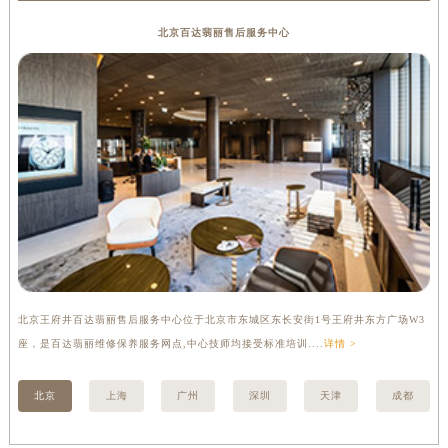
山西省晋中市榆次区顺城街百达翡丽售后服务中心（需提前预约）
北京百达翡丽售后服务中心
山西省临汾市尧都区解放路百达翡丽售后服务中心（需提前预约）
山西省吕梁市离石区永宁中路与建设街交叉口百达翡丽售后服务中心（需提前预约）
山西省朔州市朔城区怡西路与鄯阳西街交汇处百达翡丽售后服务中心（需提前预约）
山西省忻州市忻府区和平东街与七一南路交叉口百达翡丽售后服务中心（需提前预约）
山西省阳泉市郊区平阳东街与新城大道交叉口百达翡丽售后服务中心（需提前预约）
山西省运城市盐湖区河东街百达翡丽售后服务中心（需提前预约）
山西省长治市潞州区英雄中路百达翡丽售后服务中心（需提前预约）
山西省太原市迎泽区迎泽街道解放路15号亨得利名表维修授权店3楼百达翡丽售后服务中心（需提前预约）
天津市和平区赤峰道136号天津国际金融中心26层2603室百达翡丽售后服务中心（需提前预约）
安徽省安庆市迎江区人民路百达翡丽售后服务中心（需提前预约）
北京王府井百达翡丽售后服务中心位于北京市东城区东长安街1号王府井东方广场W3
上
安徽省蚌埠市蚌山区淮河路百达翡丽售后服务中心（需提前预约）
座，是百达翡丽维修保养服务网点,中心技师均接受标准培训....
详情 >
修
安徽省亳州市谯城区魏武大道百达翡丽售后服务中心（需提前预约）
安徽省池州市贵池区长江路百达翡丽售后服务中心（需提前预约）
北京
上海
广州
深圳
天津
成都
安徽省滁州市琅琊区南谯北路百达翡丽售后服务中心（需提前预约）
安徽省阜阳市颍州区颍州北路百达翡丽售后服务中心（需提前预约）