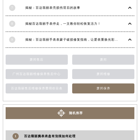
江西省上饶市信州区滨江西路百达翡丽售后服务中心（需提前预约）
7
揭秘：百达翡丽表壳损伤背后的故事
江西省新余市渝水区北湖西路百达翡丽售后服务中心（需提前预约）
8
揭秘百达翡丽手表停走，一文教你轻松恢复活力！
江西省宜春市袁州区中山中路百达翡丽售后服务中心（需提前预约）
江西省鹰潭市月湖区胜利东路百达翡丽售后服务中心（需提前预约）
9
揭秘：百达翡丽手表表蒙子破损修复指南，让爱表重焕光彩！
山东省德州市德城区东风中路百达翡丽售后服务中心（需提前预约）
山东省东营市东营区济南路百达翡丽售后服务中心（需提前预约）
山东省济南市历下区经十路11111号华润中心写字楼（万象城）15层1508室百达翡丽售后服务中心（需提前预约）
萧邦售后
萧邦
山东省济宁市任城区太白楼路百达翡丽售后服务中心（需提前预约）
广州百达翡丽维修保养售后中心
萧邦维修
山东省莱芜市文化南路8号银座商城名表维修一楼名表维修百达翡丽售后服务中心（需提前预约）
山东省临沂市兰山区解放路百达翡丽售后服务中心（需提前预约）
百达翡丽售后维修保养费用价目表
萧邦保养
山东省日照市东港区烟台路百达翡丽售后服务中心（需提前预约）
山东省泰安市泰山区财源街道泰山大街百达翡丽售后服务中心（需提前预约）
山东省威海市环翠区新威海路89号振华商厦一楼名表维修百达翡丽售后服务中心（需提前预约）
随机推荐
山东省潍坊市奎文区东风东街百达翡丽售后服务中心（需提前预约）
山东省枣庄市滕州市北辛路与善国路交叉口百达翡丽售后服务中心（需提前预约）
1
百达翡丽腕表表盘有划痕如何处理
山东省淄博市张店区金晶大道百达翡丽售后服务中心（需提前预约）