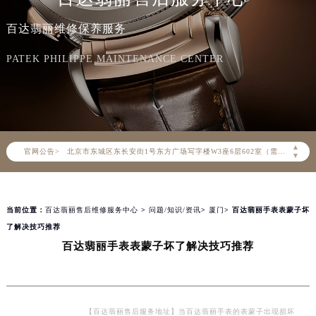
百达翡丽维修保养服务
2026年8月百达翡丽中国区售后服务网络优化升级公告
2026年8月百达翡丽全国官方售后客户服务热线：400-805-0910
PATEK PHILIPPE MAINTENANCE CENTER
百达翡丽官方全国统一服务热线400-805-0910，服务覆盖中国大陆、香港、澳门、台湾全部区域（非大陆需加拨“+86”）
2026年8月百达翡丽售后服务中心最新网点地址：
北京市朝阳区建国门外大街甲6号华熙国际中心写字楼D座11层1102室（北京总部）（需提前预约）
北京市东城区东长安街1号东方广场写字楼W3座6层602室（需提前预约）
▲
官网公告>
天津市和平区赤峰道136号天津国际金融中心写字楼26层2603室（需提前预约）
▼
上海市徐汇区虹桥路3号港汇中心写字楼2座37层3705室（需提前预约）
上海市黄浦区南京东路299号宏伊国际广场写字楼8层806室（需提前预约）
当前位置：
百达翡丽售后维修服务中心
>
问题/知识/资讯
>
厦门
> 百达翡丽手表表蒙子坏
南京市秦淮区中山南路1号（新街口）南京中心写字楼22层C1-1室（需提前预约）
了解决技巧推荐
常州市新北区龙锦路1590号现代传媒中心写字楼5号楼10层1008室（需提前预约）
百达翡丽手表表蒙子坏了解决技巧推荐
徐州市鼓楼区淮海东路29号苏宁广场IFC国际金融中心写字楼35层3508室（需提前预约）
扬州市邗江区国展路29号星耀天地写字楼1号楼18层1803室（需提前预约）
盐城市盐都区世纪大道5号盐城金融城写字楼1号楼16层1604室（需提前预约）
泰州市海陵区永定东路399号置地商务中心东塔写字楼（华润万象城）17层1706室（需提前预约）
【百达翡丽售后服务地址】当百达翡丽手表的表蒙子出现损坏