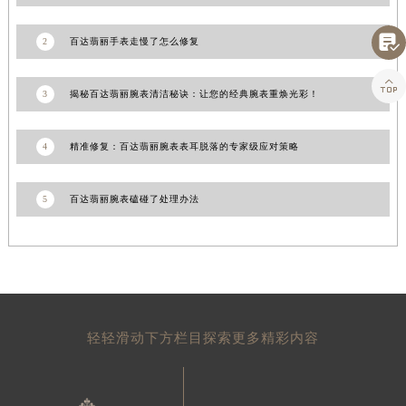
上海市黄浦区南京东路299号宏伊国际广场写字楼8层806室百达翡丽售后服务中心（需提前预约）

2
百达翡丽手表走慢了怎么修复
上海市徐汇区虹桥路3号港汇中心2座37层3705室百达翡丽售后服务中心（需提前预约）
浙江省杭州市上城区钱江路1366号华润大厦A座5层503-5室百达翡丽售后服务中心（需提前预约）

3
揭秘百达翡丽腕表清洁秘诀：让您的经典腕表重焕光彩！
浙江省湖州市吴兴区劳动路百达翡丽售后服务中心（需提前预约）
浙江省嘉兴市南湖区广益路705号嘉兴世界贸易中心A座13层1304室百达翡丽售后服务中心（需提前预约）
浙江省金华市金东区东市南街777号金华万达广场4号楼22楼2209室百达翡丽售后服务中心（需提前预约）
4
精准修复：百达翡丽腕表表耳脱落的专家级应对策略
浙江省丽水市莲都区解放街百达翡丽售后服务中心（需提前预约）
浙江省宁波市江北区大闸南路500号来福士广场办公楼20层2009室百达翡丽售后服务中心（需提前预约）
5
百达翡丽腕表磕碰了处理办法
浙江省衢州市柯城区上街百达翡丽售后服务中心（需提前预约）
浙江省绍兴市越城区胜利东路379号世茂天际中心写字楼8层805室百达翡丽售后服务中心（需提前预约）
浙江省舟山市定海区解放东路百达翡丽售后服务中心（需提前预约）
澳门特别行政区大堂区议事亭前地（新马路）百达翡丽售后服务中心（需提前预约）
澳门特别行政区风顺堂区南湾大马路百达翡丽售后服务中心（需提前预约）
轻轻滑动下方栏目探索更多精彩内容
澳门特别行政区花地玛堂区关闸广场百达翡丽售后服务中心（需提前预约）
澳门特别行政区花王堂区大三巴商圈百达翡丽售后服务中心（需提前预约）
澳门特别行政区嘉模堂区官也街百达翡丽售后服务中心（需提前预约）