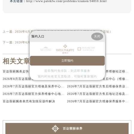
本页链接：
http://www.patekfw.com/problems/xiamen/34810.html
北京市朝阳区建国门外大街甲6号华熙国际中心D座11层1102室百达翡丽售后服务中心（北京总部）（需提前预约）
北京市东城区东长安街1号王府井东方广场W3座6层602室百达翡丽售后服务中心（需提前预约）
河北省保定市竞秀区朝阳北大街北国先天下百达翡丽售后服务中心（需提前预约）
内蒙古自治区阿拉善盟市左旗土尔扈特大街百达翡丽售后服务中心（需提前预约）
上一篇:
2026年6月百达翡丽官方维修保养综合服务中心调整公告（含迁址）
预约入口
关闭
内蒙古自治区巴彦淖尔市临河区新华街百达翡丽售后服务中心（需提前预约）
下一篇:
2026年6月百达翡丽官方保养中心及维修服务点变动补充记录
内蒙古自治区包头市青山区幸福路甲3号王府井百货名表维修百达翡丽售后服务中心（需提前预约）
内蒙古自治区赤峰市红山区哈达街百达翡丽售后服务中心（需提前预约）
相关文章
立即预约
内蒙古自治区鄂尔多斯市东胜区伊金霍洛街百达翡丽售后服务中心（需提前预约）
提前预约免排队，到店即享服务
百达翡丽腕表走快了处理方法是什么
2026年8月百达翡丽官方保养维修站迁移及新开店说明文件内容公示
内蒙古自治区呼伦贝尔市海拉尔区中央街百达翡丽售后服务中心（需提前预约）
预约时间有变无需取消，可随时重新预约
2026年8月百达翡丽官方售后服务中心搬迁与维修保养点新增告知
2026年8月百达翡丽官方售后中心（维修保养）网点最终迁移及新设确认表
内蒙古自治区通辽市科尔沁区明仁大街百达翡丽售后服务中心（需提前预约）
2026年7月百达翡丽官方维修及保养中心服务网络补充调整（含搬迁与增加）
2026年7月百达翡丽官方售后维修保养业务网点重新配置补充确认终稿正式发布
内蒙古自治区乌海市海勃湾区人民南路百达翡丽售后服务中心（需提前预约）
2026年7月百达翡丽官方保养维修中心地址更新及新开站点补充汇总说明
2026年7月百达翡丽官方售后地址迁移及新网点启用补充通知
内蒙古自治区乌兰察布市集宁区恩和大街百达翡丽售后服务中心（需提前预约）
百达翡丽腕表表壳有划痕应该咋解决
2026年7月百达翡丽官方维修保养服务中心调整明细（迁址新开）
内蒙古自治区锡林郭勒盟市锡林浩特市光明街与额尔敦路交叉口百达翡丽售后服务中心（需提前预约）
内蒙古自治区兴安盟市乌兰浩特市兴安大街百达翡丽售后服务中心（需提前预约）
山西省大同市平城区迎宾街百达翡丽售后服务中心（需提前预约）
百达翡丽保养
山西省晋城市城区黄华街百达翡丽售后服务中心（需提前预约）