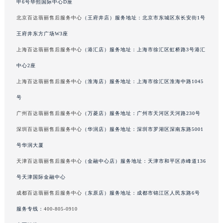
甲6号华熙国际中心D座
吉林省通化市东昌区环通乡江南大街百达翡丽售后服务中心（需提前预约）
北京百达翡丽售后服务中心
（王府井店）服务地址：北京市东城区东长安街1号
吉林省延边市延吉市解放路百达翡丽售后服务中心（需提前预约）
王府井东方广场W3座
辽宁省鞍山市铁东区站前街百达翡丽售后服务中心（需提前预约）
上海百达翡丽售后服务中心
（港汇店）服务地址：上海市徐汇区虹桥路3号港汇
辽宁省本溪市平山区胜利路百达翡丽售后服务中心（需提前预约）
中心2座
辽宁省朝阳市双塔区新华路百达翡丽售后服务中心（需提前预约）
辽宁省丹东市振兴区七经街百达翡丽售后服务中心（需提前预约）
上海百达翡丽售后服务中心
（淮海店）服务地址：上海市徐汇区淮海中路1045
辽宁省抚顺市新抚区东一路百达翡丽售后服务中心（需提前预约）
号
辽宁省阜新市海州区解放大街百达翡丽售后服务中心（需提前预约）
广州百达翡丽售后服务中心
（万菱店）服务地址：广州市天河区天河路230号
辽宁省葫芦岛市连山区中央路百达翡丽售后服务中心（需提前预约）
深圳百达翡丽售后服务中心
（华润店）服务地址：深圳市罗湖区深南东路5001
辽宁省锦州市古塔区中央大街百达翡丽售后服务中心（需提前预约）
号华润大厦
辽宁省辽阳市白塔区新运大街百达翡丽售后服务中心（需提前预约）
天津百达翡丽售后服务中心
（金融中心店）服务地址：天津市和平区赤峰道136
辽宁省盘锦市兴隆台区石油大街百达翡丽售后服务中心（需提前预约）
号天津国际金融中心
辽宁省铁岭市银州区南马路百达翡丽售后服务中心（需提前预约）
辽宁省营口市站前区市府路与渤海大街交叉口百达翡丽售后服务中心（需提前预约）
成都百达翡丽售后服务中心
（东原店）服务地址：成都市锦江区人民东路6号
辽宁省沈阳市沈河区中街路137号亨得利名表维修授权店1楼百达翡丽售后服务中心（需提前预约）
服务专线：
400-805-0910
辽宁省沈阳市沈河区中街路83号亨得利名表维修授权店1楼百达翡丽售后服务中心（需提前预约）