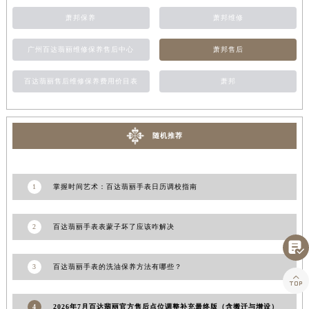
江西省九江市浔阳区浔阳路百达翡丽售后服务中心（需提前预约）
萧邦保养
萧邦维修
江西省南昌市红谷滩新区红谷中大道998号绿地双子塔（中央广场）A1座办公楼14层1407室百达翡丽售后服务中心（需提前预约）
广州百达翡丽维修保养售后中心
萧邦售后
江西省萍乡市安源区萍安北大道与康庄路交叉口百达翡丽售后服务中心（需提前预约）
江西省上饶市信州区滨江西路百达翡丽售后服务中心（需提前预约）
百达翡丽售后维修保养费用价目表
萧邦
江西省新余市渝水区北湖西路百达翡丽售后服务中心（需提前预约）
江西省宜春市袁州区中山中路百达翡丽售后服务中心（需提前预约）
江西省鹰潭市月湖区胜利东路百达翡丽售后服务中心（需提前预约）
随机推荐
山东省德州市德城区东风中路百达翡丽售后服务中心（需提前预约）
山东省东营市东营区济南路百达翡丽售后服务中心（需提前预约）
1
掌握时间艺术：百达翡丽手表日历调校指南
山东省济南市历下区经十路11111号华润中心写字楼（万象城）15层1508室百达翡丽售后服务中心（需提前预约）
山东省济宁市任城区太白楼路百达翡丽售后服务中心（需提前预约）
山东省莱芜市文化南路8号银座商城名表维修一楼名表维修百达翡丽售后服务中心（需提前预约）
2
百达翡丽手表表蒙子坏了应该咋解决

山东省临沂市兰山区解放路百达翡丽售后服务中心（需提前预约）
山东省日照市东港区烟台路百达翡丽售后服务中心（需提前预约）
3
百达翡丽手表的洗油保养方法有哪些？

山东省泰安市泰山区财源街道泰山大街百达翡丽售后服务中心（需提前预约）
山东省威海市环翠区新威海路89号振华商厦一楼名表维修百达翡丽售后服务中心（需提前预约）
4
2026年7月百达翡丽官方售后点位调整补充最终版（含搬迁与增设）