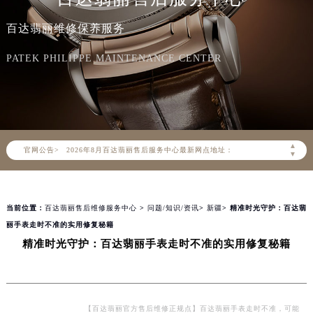
百达翡丽维修保养服务
PATEK PHILIPPE MAINTENANCE CENTER
2026年8月百达翡丽中国区售后服务网络优化升级公告
2026年8月百达翡丽全国官方售后客户服务热线：400-805-0910
百达翡丽官方全国统一服务热线400-805-0910，服务覆盖中国大陆、香港、澳门、台湾全部区域（非大陆需加拨“+86”）
▲
官网公告>
2026年8月百达翡丽售后服务中心最新网点地址：
▼
北京市朝阳区建国门外大街甲6号华熙国际中心写字楼D座11层1102室（北京总部）（需提前预约）
北京市东城区东长安街1号东方广场写字楼W3座6层602室（需提前预约）
当前位置：
百达翡丽售后维修服务中心
>
问题/知识/资讯
>
新疆
> 精准时光守护：百达翡
天津市和平区赤峰道136号天津国际金融中心写字楼26层2603室（需提前预约）
丽手表走时不准的实用修复秘籍
上海市徐汇区虹桥路3号港汇中心写字楼2座37层3705室（需提前预约）
精准时光守护：百达翡丽手表走时不准的实用修复秘籍
上海市黄浦区南京东路299号宏伊国际广场写字楼8层806室（需提前预约）
南京市秦淮区中山南路1号（新街口）南京中心写字楼22层C1-1室（需提前预约）
常州市新北区龙锦路1590号现代传媒中心写字楼5号楼10层1008室（需提前预约）
徐州市鼓楼区淮海东路29号苏宁广场IFC国际金融中心写字楼35层3508室（需提前预约）
【百达翡丽官方售后维修正规点】百达翡丽手表走时不准，可能