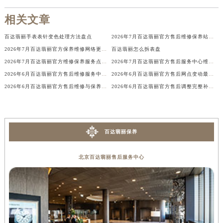
辽宁省营口市站前区市府路与渤海大街交叉口百达翡丽售后服务中心（需提前预约）
相关文章
辽宁省沈阳市沈河区中街路137号亨得利名表维修授权店1楼百达翡丽售后服务中心（需提前预约）
百达翡丽手表表针变色处理方法盘点
2026年7月百达翡丽官方售后维修保养站点清单更新补充版（搬迁+新增）
辽宁省沈阳市沈河区中街路83号亨得利名表维修授权店1楼百达翡丽售后服务中心（需提前预约）
2026年7月百达翡丽官方保养维修网络更新（含搬迁与新增店面）
百达翡丽怎么拆表盘
北京市朝阳区建国门外大街甲6号华熙国际中心D座11层1102室百达翡丽售后服务中心（北京总部）（需提前预约）
2026年7月百达翡丽官方维修保养服务点地址调整与新开补充速览文件原文最终
2026年7月百达翡丽官方售后服务中心维修保养业务网点搬迁新增
北京市东城区东长安街1号王府井东方广场W3座6层602室百达翡丽售后服务中心（需提前预约）
2026年6月百达翡丽官方售后维修服务中心变动及保养点新增
2026年6月百达翡丽官方售后网点变动最终速报（迁址+新设）
河北省保定市竞秀区朝阳北大街北国先天下百达翡丽售后服务中心（需提前预约）
2026年6月百达翡丽官方售后维修与保养综合服务中心迁址补充最终确认
2026年6月百达翡丽官方售后调整完整补充通知：部分网点搬迁，新店开设
内蒙古自治区阿拉善盟市左旗土尔扈特大街百达翡丽售后服务中心（需提前预约）
内蒙古自治区巴彦淖尔市临河区新华街百达翡丽售后服务中心（需提前预约）
内蒙古自治区包头市青山区幸福路甲3号王府井百货名表维修百达翡丽售后服务中心（需提前预约）
百达翡丽保养
内蒙古自治区赤峰市红山区哈达街百达翡丽售后服务中心（需提前预约）
内蒙古自治区鄂尔多斯市东胜区伊金霍洛街百达翡丽售后服务中心（需提前预约）
北京百达翡丽售后服务中心
内蒙古自治区呼伦贝尔市海拉尔区中央街百达翡丽售后服务中心（需提前预约）
内蒙古自治区通辽市科尔沁区明仁大街百达翡丽售后服务中心（需提前预约）
内蒙古自治区乌海市海勃湾区人民南路百达翡丽售后服务中心（需提前预约）
内蒙古自治区乌兰察布市集宁区恩和大街百达翡丽售后服务中心（需提前预约）
内蒙古自治区锡林郭勒盟市锡林浩特市光明街与额尔敦路交叉口百达翡丽售后服务中心（需提前预约）