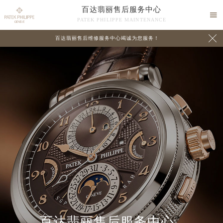
百达翡丽售后服务中心

PATEK PHILIPPE MAINTENANCE

百达翡丽售后维修服务中心竭诚为您服务！
中心介绍
联系我们
百达翡丽售后服务中心