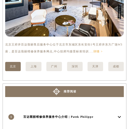
内蒙古自治区兴安盟市乌兰浩特市兴安大街百达翡丽售后服务中心（需提前预约）
山西省大同市平城区迎宾街百达翡丽售后服务中心（需提前预约）
山西省晋城市城区黄华街百达翡丽售后服务中心（需提前预约）
山西省晋中市榆次区顺城街百达翡丽售后服务中心（需提前预约）
山西省临汾市尧都区解放路百达翡丽售后服务中心（需提前预约）
北京王府井百达翡丽售后服务中心位于北京市东城区东长安街1号王府井东方广场W3
上
山西省吕梁市离石区永宁中路与建设街交叉口百达翡丽售后服务中心（需提前预约）
座，是百达翡丽维修保养服务网点,中心技师均接受标准培训....
详情 >
修
山西省朔州市朔城区怡西路与鄯阳西街交汇处百达翡丽售后服务中心（需提前预约）
山西省忻州市忻府区和平东街与七一南路交叉口百达翡丽售后服务中心（需提前预约）
北京
上海
广州
深圳
天津
成都
山西省阳泉市郊区平阳东街与新城大道交叉口百达翡丽售后服务中心（需提前预约）
山西省运城市盐湖区河东街百达翡丽售后服务中心（需提前预约）
山西省长治市潞州区英雄中路百达翡丽售后服务中心（需提前预约）
推荐阅读
山西省太原市迎泽区迎泽街道解放路15号亨得利名表维修授权店3楼百达翡丽售后服务中心（需提前预约）
天津市和平区赤峰道136号天津国际金融中心26层2603室百达翡丽售后服务中心（需提前预约）
安徽省安庆市迎江区人民路百达翡丽售后服务中心（需提前预约）
1
百达翡丽维修保养服务中心介绍 | Patek Philippe
安徽省蚌埠市蚌山区淮河路百达翡丽售后服务中心（需提前预约）
安徽省亳州市谯城区魏武大道百达翡丽售后服务中心（需提前预约）