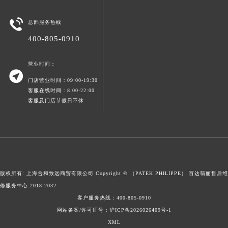
澳门特别行政区花地玛堂区关闸广场百达翡丽售后服务中心（需提前预约）

总部服务热线
澳门特别行政区花王堂区大三巴商圈百达翡丽售后服务中心（需提前预约）
400-805-0910
澳门特别行政区嘉模堂区官也街百达翡丽售后服务中心（需提前预约）
澳门省路氹城市金光大道百达翡丽售后服务中心（需提前预约）
营业时间：
澳门特别行政区望德堂区塔石广场百达翡丽售后服务中心（需提前预约）

门店营业时间：09:00-19:30
福建省福州市鼓楼区五四路128-1号恒力城写字楼15层03室百达翡丽售后服务中心（需提前预约）
客服在线时间：8:00-22:00
福建省厦门市思明区湖滨东路95号万象城华润大厦B座11层1104室百达翡丽售后服务中心（需提前预约）
客服及门店节假日不休
广东省潮州市潮安区新风路与潮汕路交汇处百达翡丽售后服务中心（需提前预约）
广东省广州市天河区天河路230号万菱汇国际中心A塔7层704室百达翡丽售后服务中心（需提前预约）
广东省广州市越秀区环市东路371-375号世界贸易中心大厦南塔15层1507室百达翡丽售后服务中心（需提前预约）
广东省河源市源城区越王大道百达翡丽售后服务中心（需提前预约）
广东省惠州市惠城区江北文昌一路7号华贸大厦1座30层3005室百达翡丽售后服务中心（需提前预约）
版权所有: 上海合和致远商贸有限公司 Copyright © （PATEK PHILIPPE）
百达翡丽售后维
广东省江门市蓬江区广场西路百达翡丽售后服务中心（需提前预约）
修服务中心
2018-2032
广东省揭阳市榕城进贤门步行街百达翡丽售后服务中心（需提前预约）
客户服务热线：
400-805-0910
广东省茂名市电白区水东街道迎宾大道百达翡丽售后服务中心（需提前预约）
网站备案/许可证号：沪ICP备2026026409号-1
XML
广东省梅州市梅江区金燕大道百达翡丽售后服务中心（需提前预约）