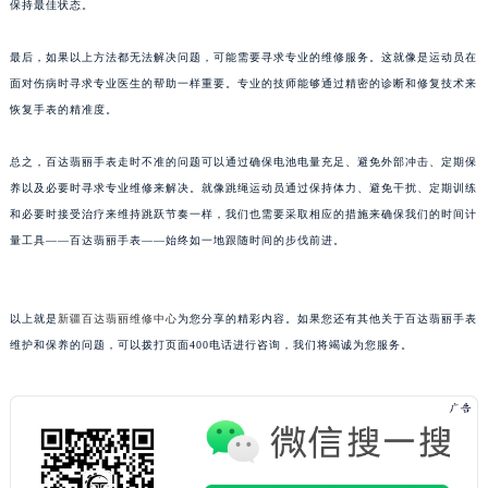
保持最佳状态。
武汉市江汉区解放大道686号世界贸易大厦38层09室（需提前预约）
南宁市青秀区金湖路59号地王大厦12楼1224室（需提前预约）
最后，如果以上方法都无法解决问题，可能需要寻求专业的维修服务。这就像是运动员在
合肥市蜀山区潜山路111号万象城华润大厦B座12楼03室（需提前预约）
面对伤病时寻求专业医生的帮助一样重要。专业的技师能够通过精密的诊断和修复技术来
恢复手表的精准度。
泉州市丰泽区宝洲路729号浦西万达中心写字楼A座7楼709室（需提前预约）
青岛市南区山东路6号华润大厦B座22层04室（需提前预约）
总之，百达翡丽手表走时不准的问题可以通过确保电池电量充足、避免外部冲击、定期保
烟台市芝罘区胜利路139号万达金融中心A座907室（需提前预约）
养以及必要时寻求专业维修来解决。就像跳绳运动员通过保持体力、避免干扰、定期训练
长春市朝阳区西安大路727号中银大厦A座(旺进大厦)18层09室（需提前预约）
和必要时接受治疗来维持跳跃节奏一样，我们也需要采取相应的措施来确保我们的时间计
贵阳市南明区都司高架桥路33号亨特国际金融中心14楼14D（需提前预约）
量工具——百达翡丽手表——始终如一地跟随时间的步伐前进。
昆明市盘龙区北京路928号同德昆明广场写字楼10层06室（需提前预约）
石家庄市长安区中山东路39号勒泰中心写字楼B座13层07室（需提前预约）
以上就是
新疆百达翡丽维修中心
为您分享的精彩内容。如果您还有其他关于百达翡丽手表
西安市碑林区南关正街88号华侨城长安国际中心E座6楼10室（需提前预约）
维护和保养的问题，可以拨打页面400电话进行咨询，我们将竭诚为您服务。
海口市龙华区金贸东路5号海口华润大厦B座17层1707室（需提前预约）
唐山市路南区新华东道100号万达广场写字楼A座10层1002室（需提前预约）
台州市椒江区东海大道1800号腾达中心东1幢20楼2002室（需提前预约）
内蒙古自治区呼和浩特市玉泉区大学西街70号华润万象城写字楼（鄂尔多斯大厦）23层2326室（需提前预约）
甘肃省兰州市七里河区西津西路16号兰州中心写字楼21层2102室（需提前预约）