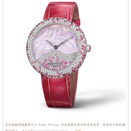
安徽省池州市贵池区长江路百达翡丽售后服务中心（需提前预约）
安徽省滁州市琅琊区南谯北路百达翡丽售后服务中心（需提前预约）
安徽省阜阳市颍州区颍州北路百达翡丽售后服务中心（需提前预约）
安徽省淮北市相山区淮海路百达翡丽售后服务中心（需提前预约）
安徽省淮南市田家庵区国庆中路百达翡丽售后服务中心（需提前预约）
安徽省黄山市屯溪区黄山西路百达翡丽售后服务中心（需提前预约）
安徽省六安市金安区解放中路百达翡丽售后服务中心（需提前预约）
安徽省马鞍山市雨山区湖南西路百达翡丽售后服务中心（需提前预约）
安徽省宿州市埇桥区人民中路百达翡丽售后服务中心（需提前预约）
安徽省铜陵市铜官区石城大道百达翡丽售后服务中心（需提前预约）
安徽省芜湖市镜湖区中山路步行街百达翡丽售后服务中心（需提前预约）
安徽省宣城市宣州区叠嶂西路百达翡丽售后服务中心（需提前预约）
福建省龙岩市新罗区九一南路百达翡丽售后服务中心（需提前预约）
福建省南平市建阳区人民西路百达翡丽售后服务中心（需提前预约）
福建省宁德市蕉城区天湖东路百达翡丽售后服务中心（需提前预约）
百达翡丽维修服务中心 Patek Philippe 百达翡丽从来没有改变世界，而是把它留给佩
福建省莆田市城厢区霞林街道荔华东大道百达翡丽售后服务中心（需提前预约）
戴它的人。 PatekPhilippe will never chang......
详情 >