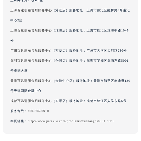
王府井东方广场W3座
吉林省辽源市龙山区人民大街百达翡丽售后服务中心（需提前预约）
上海百达翡丽售后服务中心
（港汇店）服务地址：上海市徐汇区虹桥路3号港汇
吉林省梅河口市新华街道梅河大街百达翡丽售后服务中心（需提前预约）
中心2座
吉林省四平市铁东区紫气大路与南九经街交汇处百达翡丽售后服务中心（需提前预约）
上海百达翡丽售后服务中心
（淮海店）服务地址：上海市徐汇区淮海中路1045
吉林省松原市宁江区五环大街百达翡丽售后服务中心（需提前预约）
号
吉林省通化市东昌区环通乡江南大街百达翡丽售后服务中心（需提前预约）
吉林省延边市延吉市解放路百达翡丽售后服务中心（需提前预约）
广州百达翡丽售后服务中心
（万菱店）服务地址：广州市天河区天河路230号
辽宁省鞍山市铁东区站前街百达翡丽售后服务中心（需提前预约）
深圳百达翡丽售后服务中心
（华润店）服务地址：深圳市罗湖区深南东路5001
辽宁省本溪市平山区胜利路百达翡丽售后服务中心（需提前预约）
号华润大厦
辽宁省朝阳市双塔区新华路百达翡丽售后服务中心（需提前预约）
天津百达翡丽售后服务中心
（金融中心店）服务地址：天津市和平区赤峰道136
辽宁省丹东市振兴区七经街百达翡丽售后服务中心（需提前预约）
号天津国际金融中心
辽宁省抚顺市新抚区东一路百达翡丽售后服务中心（需提前预约）
成都百达翡丽售后服务中心
（东原店）服务地址：成都市锦江区人民东路6号
辽宁省阜新市海州区解放大街百达翡丽售后服务中心（需提前预约）
服务专线：
400-805-0910
辽宁省葫芦岛市连山区中央路百达翡丽售后服务中心（需提前预约）
辽宁省锦州市古塔区中央大街百达翡丽售后服务中心（需提前预约）
本页链接：
http://www.patekfw.com/problems/xuchang/36581.html
辽宁省辽阳市白塔区新运大街百达翡丽售后服务中心（需提前预约）
辽宁省盘锦市兴隆台区石油大街百达翡丽售后服务中心（需提前预约）