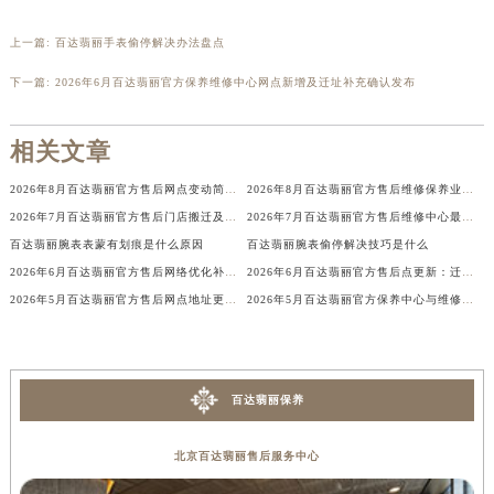
辽宁省铁岭市银州区南马路百达翡丽售后服务中心（需提前预约）
上一篇:
百达翡丽手表偷停解决办法盘点
辽宁省营口市站前区市府路与渤海大街交叉口百达翡丽售后服务中心（需提前预约）
辽宁省沈阳市沈河区中街路137号亨得利名表维修授权店1楼百达翡丽售后服务中心（需提前预约）
下一篇:
2026年6月百达翡丽官方保养维修中心网点新增及迁址补充确认发布
辽宁省沈阳市沈河区中街路83号亨得利名表维修授权店1楼百达翡丽售后服务中心（需提前预约）
北京市朝阳区建国门外大街甲6号华熙国际中心D座11层1102室百达翡丽售后服务中心（北京总部）（需提前预约）
相关文章
北京市东城区东长安街1号王府井东方广场W3座6层602室百达翡丽售后服务中心（需提前预约）
2026年8月百达翡丽官方售后网点变动简明通告（迁址+新增）
2026年8月百达翡丽官方售后维修保养业务网点变更全览
河北省保定市竞秀区朝阳北大街北国先天下百达翡丽售后服务中心（需提前预约）
2026年7月百达翡丽官方售后门店搬迁及新开张补充修订最终公告
2026年7月百达翡丽官方售后维修中心最终搬迁及保养点新开通知
内蒙古自治区阿拉善盟市左旗土尔扈特大街百达翡丽售后服务中心（需提前预约）
百达翡丽腕表表蒙有划痕是什么原因
百达翡丽腕表偷停解决技巧是什么
内蒙古自治区巴彦淖尔市临河区新华街百达翡丽售后服务中心（需提前预约）
2026年6月百达翡丽官方售后网络优化补充修订最终通知（含搬迁与新建）
2026年6月百达翡丽官方售后点更新：迁址+增设站点
内蒙古自治区包头市青山区幸福路甲3号王府井百货名表维修百达翡丽售后服务中心（需提前预约）
2026年5月百达翡丽官方售后网点地址更新与新增最终一览
2026年5月百达翡丽官方保养中心与维修服务中心迁址及新开补充完整指南最终
内蒙古自治区赤峰市红山区哈达街百达翡丽售后服务中心（需提前预约）
内蒙古自治区鄂尔多斯市东胜区伊金霍洛街百达翡丽售后服务中心（需提前预约）
内蒙古自治区呼伦贝尔市海拉尔区中央街百达翡丽售后服务中心（需提前预约）
百达翡丽保养
内蒙古自治区通辽市科尔沁区明仁大街百达翡丽售后服务中心（需提前预约）
内蒙古自治区乌海市海勃湾区人民南路百达翡丽售后服务中心（需提前预约）
北京百达翡丽售后服务中心
内蒙古自治区乌兰察布市集宁区恩和大街百达翡丽售后服务中心（需提前预约）