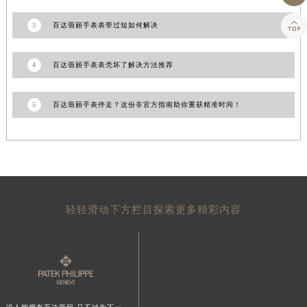
山东省威海市环翠区新威海路89号振华商厦一楼名表维修百达翡丽售后服务中心（需提前预约）

3
百达翡丽手表表带过短如何解决
山东省潍坊市奎文区东风东街百达翡丽售后服务中心（需提前预约）
山东省枣庄市滕州市北辛路与善国路交叉口百达翡丽售后服务中心（需提前预约）
4
百达翡丽手表表壳坏了解决方法推荐
山东省淄博市张店区金晶大道百达翡丽售后服务中心（需提前预约）
上海市黄浦区南京东路299号宏伊国际广场写字楼8层806室百达翡丽售后服务中心（需提前预约）
5
百达翡丽手表停走？这份非官方指南助你重获精准时间！
上海市徐汇区虹桥路3号港汇中心2座37层3705室百达翡丽售后服务中心（需提前预约）
浙江省杭州市上城区钱江路1366号华润大厦A座5层503-5室百达翡丽售后服务中心（需提前预约）
浙江省湖州市吴兴区劳动路百达翡丽售后服务中心（需提前预约）
浙江省嘉兴市南湖区广益路705号嘉兴世界贸易中心A座13层1304室百达翡丽售后服务中心（需提前预约）
浙江省金华市金东区东市南街777号金华万达广场4号楼22楼2209室百达翡丽售后服务中心（需提前预约）
浙江省丽水市莲都区解放街百达翡丽售后服务中心（需提前预约）
轻轻滑动下方栏目探索更多精彩内容
浙江省宁波市江北区大闸南路500号来福士广场办公楼20层2009室百达翡丽售后服务中心（需提前预约）
浙江省衢州市柯城区上街百达翡丽售后服务中心（需提前预约）
浙江省绍兴市越城区胜利东路379号世茂天际中心写字楼8层805室百达翡丽售后服务中心（需提前预约）
浙江省舟山市定海区解放东路百达翡丽售后服务中心（需提前预约）
澳门特别行政区大堂区议事亭前地（新马路）百达翡丽售后服务中心（需提前预约）