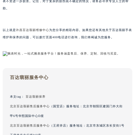
表不受进一步损害。记住，对于复杂的损伤或不确定的情况，请务必寻求专业人士的帮
甘肃省兰州市七里河区西津西路16号兰州中心写字楼21层2102室（需提前预约）
助。
重庆市解放碑渝中区民权路28号英利国际金融中心写字楼20层01室（需提前预约）
黑龙江省大庆市萨尔图区会战大街百达翡丽售后服务中心（需提前预约）
以上就是
许昌百达翡丽维修中心
为您分享的精彩内容。如果您还有其他关于百达翡丽手表
黑龙江省鹤岗市向阳区红军路百达翡丽售后服务中心（需提前预约）
维护和保养的问题，可以拨打页面400电话进行咨询，我们将竭诚为您服务。
黑龙江省黑河市爱辉区中央街百达翡丽售后服务中心（需提前预约）
黑龙江省鸡西市鸡冠区红军路百达翡丽售后服务中心（需提前预约）
黑龙江省佳木斯市向阳区长安路百达翡丽售后服务中心（需提前预约）
黑龙江省牡丹江市东安区太平路百达翡丽售后服务中心（需提前预约）
黑龙江省七台河市桃山区大同街百达翡丽售后服务中心（需提前预约）
百达翡丽服务中心
黑龙江省齐齐哈尔市龙沙区龙华路百达翡丽售后服务中心（需提前预约）
黑龙江省双鸭山市尖山区新兴大街百达翡丽售后服务中心（需提前预约）
本文tag：
百达翡丽保养
黑龙江省绥化市北林区新华街与康庄路交叉口百达翡丽售后服务中心（需提前预约）
北京百达翡丽售后服务中心
（国贸店）服务地址：北京市朝阳区建国门外大街
黑龙江省伊春市伊美区通河路百达翡丽售后服务中心（需提前预约）
吉林省白城市洮北区明仁南街百达翡丽售后服务中心（需提前预约）
甲6号华熙国际中心D座
吉林省白山市浑江区浑江大街百达翡丽售后服务中心（需提前预约）
北京百达翡丽售后服务中心
（王府井店）服务地址：北京市东城区东长安街1号
吉林省吉林市船营区河南街百达翡丽售后服务中心（需提前预约）