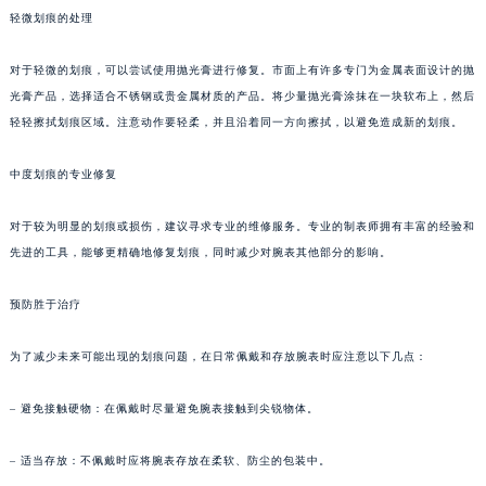
轻微划痕的处理
福州市鼓楼区五四路128-1号恒力城写字楼15层03室（需提前预约）
成都市锦江区人民东路6号SAC东原中心写字楼24层2406B室（需提前预约）
对于轻微的划痕，可以尝试使用抛光膏进行修复。市面上有许多专门为金属表面设计的抛
重庆市江北区观音桥步行街2号融恒时代广场写字楼9层902室（需提前预约）
光膏产品，选择适合不锈钢或贵金属材质的产品。将少量抛光膏涂抹在一块软布上，然后
长沙市芙蓉区定王台街道建湘路393号世茂环球金融中心写字楼（芙蓉广场）10层13室（需提前预约）
轻轻擦拭划痕区域。注意动作要轻柔，并且沿着同一方向擦拭，以避免造成新的划痕。
郑州市二七区铭功路10号华润大厦写字楼29层2905室（需提前预约）
太原市迎泽区解放路15号亨得利名表服务中心（品牌授权店）3层整层（需提前预约）
中度划痕的专业修复
沈阳市沈河区中街路137号亨得利名表服务中心（品牌授权店）1层整层（需提前预约）
对于较为明显的划痕或损伤，建议寻求专业的维修服务。专业的制表师拥有丰富的经验和
沈阳市沈河区中街路83号亨得利名表服务中心（品牌授权店）1层整层（需提前预约）
先进的工具，能够更精确地修复划痕，同时减少对腕表其他部分的影响。
乌鲁木齐市天山区红山路26号时代广场（CCMALL）C座17层17-B（需提前预约）
温州市鹿城区锦绣路1067号置信广场10层1015室（需提前预约）
预防胜于治疗
哈尔滨市道里区友谊西路600号富力中心T2座写字楼29层03室（需提前预约）
大连市中山区人民路15号国际金融大厦7层G室（需提前预约）
为了减少未来可能出现的划痕问题，在日常佩戴和存放腕表时应注意以下几点：
佛山市禅城区季华五路57号万科金融中心C座12层1205室（需提前预约）
– 避免接触硬物：在佩戴时尽量避免腕表接触到尖锐物体。
东莞市东城街道鸿福东路1号民盈国贸中心T1写字楼9层907室（需提前预约）
无锡市梁溪区人民中路139号恒隆广场写字楼1座11层1104室（需提前预约）
– 适当存放：不佩戴时应将腕表存放在柔软、防尘的包装中。
南通市崇川区工农路57号圆融广场写字楼16层1603室（需提前预约）