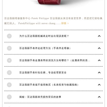
福建省莆田市城厢区霞林街道荔华东大道百达翡丽售后服务中心（需提前预约）
福建省三明市三元区东乾二路百达翡丽售后服务中心（需提前预约）
福建省漳州市龙文区步港路百达翡丽售后服务中心（需提前预约）
百达翡丽维修服务中心 Patek Philippe 百达翡丽从来没有改变世界，而是把它留给佩
戴它的人。 PatekPhilippe will never chang......
详情 >
江苏省常州市新北区龙锦路1590号现代传媒中心5号楼10层1008室百达翡丽售后服务中心（需提前预约）
江苏省淮安市清江浦区淮海北路百达翡丽售后服务中心（需提前预约）
2
为什么百达翡丽机械表走时会出现误差呢？
江苏省连云港市海州区通灌北路百达翡丽售后服务中心（需提前预约）
江苏省南京市秦淮区中山南路1号南京中心22层22-C1-C3室百达翡丽售后服务中心（需提前预约）
3
百达翡丽手表停走处理方法（手表停走维修）
江苏省宿迁市宿城区西湖路百达翡丽售后服务中心（需提前预约）
江苏省泰州市海陵区永定东路399号置地商务中心东塔（华润万象城）17层1706室百达翡丽售后服务中心（需提前预约）
4
百达翡丽手表金属表带的清洗方法有哪些？（金属表带的清洗）
江苏省徐州市鼓楼区淮海东路29号苏宁广场IFC国际金融中心35层3508室百达翡丽售后服务中心（需提前预约）
江苏省盐城市盐都区世纪大道5号盐城金融城写字楼1号楼16层1604室百达翡丽售后服务中心（需提前预约）
5
百达翡丽手表针扣生锈，专业处理更安全
江苏省扬州市邗江区国展路29号星耀天地写字楼1号楼18层1803室百达翡丽售后服务中心（需提前预约）
江苏省镇江市京口区中山东路百达翡丽售后服务中心（需提前预约）
6
百达翡丽手表值不值得购买（名表投资与收藏指南）
江西省抚州市临川区赣东大道百达翡丽售后服务中心（需提前预约）
7
揭秘：百达翡丽表壳损伤背后的故事
江西省赣州市章贡区文清路百达翡丽售后服务中心（需提前预约）
江西省吉安市吉州区井冈山大道百达翡丽售后服务中心（需提前预约）