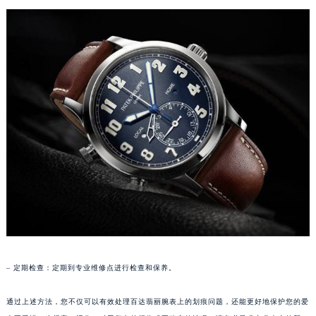
苏州市苏州工业园区星港街199号苏州中心办公楼C座22层08室（需提前预约）
武汉市江汉区解放大道686号世界贸易大厦38层09室（需提前预约）
南宁市青秀区金湖路59号地王大厦12楼1224室（需提前预约）
合肥市蜀山区潜山路111号万象城华润大厦B座12楼03室（需提前预约）
泉州市丰泽区宝洲路729号浦西万达中心写字楼A座7楼709室（需提前预约）
青岛市南区山东路6号华润大厦B座22层04室（需提前预约）
烟台市芝罘区胜利路139号万达金融中心A座907室（需提前预约）
长春市朝阳区西安大路727号中银大厦A座(旺进大厦)18层09室（需提前预约）
贵阳市南明区都司高架桥路33号亨特国际金融中心14楼14D（需提前预约）
昆明市盘龙区北京路928号同德昆明广场写字楼10层06室（需提前预约）
石家庄市长安区中山东路39号勒泰中心写字楼B座13层07室（需提前预约）
西安市碑林区南关正街88号华侨城长安国际中心E座6楼10室（需提前预约）
海口市龙华区金贸东路5号海口华润大厦B座17层1707室（需提前预约）
– 定期检查：定期到专业维修点进行检查和保养。
唐山市路南区新华东道100号万达广场写字楼A座10层1002室（需提前预约）
台州市椒江区东海大道1800号腾达中心东1幢20楼2002室（需提前预约）
通过上述方法，您不仅可以有效处理百达翡丽腕表上的划痕问题，还能更好地保护您的爱
内蒙古自治区呼和浩特市玉泉区大学西街70号华润万象城写字楼（鄂尔多斯大厦）23层2326室（需提前预约）