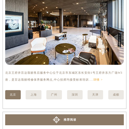
内蒙古自治区锡林郭勒盟市锡林浩特市光明街与额尔敦路交叉口百达翡丽售后服务中心（需提前预约）
内蒙古自治区兴安盟市乌兰浩特市兴安大街百达翡丽售后服务中心（需提前预约）
山西省大同市平城区迎宾街百达翡丽售后服务中心（需提前预约）
山西省晋城市城区黄华街百达翡丽售后服务中心（需提前预约）
山西省晋中市榆次区顺城街百达翡丽售后服务中心（需提前预约）
山西省临汾市尧都区解放路百达翡丽售后服务中心（需提前预约）
山西省吕梁市离石区永宁中路与建设街交叉口百达翡丽售后服务中心（需提前预约）
山西省朔州市朔城区怡西路与鄯阳西街交汇处百达翡丽售后服务中心（需提前预约）
山西省忻州市忻府区和平东街与七一南路交叉口百达翡丽售后服务中心（需提前预约）
北京王府井百达翡丽售后服务中心位于北京市东城区东长安街1号王府井东方广场W3
上
山西省阳泉市郊区平阳东街与新城大道交叉口百达翡丽售后服务中心（需提前预约）
座，是百达翡丽维修保养服务网点,中心技师均接受标准培训....
详情 >
修
山西省运城市盐湖区河东街百达翡丽售后服务中心（需提前预约）
山西省长治市潞州区英雄中路百达翡丽售后服务中心（需提前预约）
北京
上海
广州
深圳
天津
成都
山西省太原市迎泽区迎泽街道解放路15号亨得利名表维修授权店3楼百达翡丽售后服务中心（需提前预约）
天津市和平区赤峰道136号天津国际金融中心26层2603室百达翡丽售后服务中心（需提前预约）
安徽省安庆市迎江区人民路百达翡丽售后服务中心（需提前预约）
推荐阅读
安徽省蚌埠市蚌山区淮河路百达翡丽售后服务中心（需提前预约）