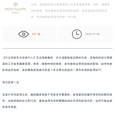
代表，其独特的设计和精湛的工艺备受藏家喜爱。然而，随着时
徐州市鼓楼区淮海东路29号苏宁广场IFC国际金融中心写字楼35层3508室（需提前预约）
间的推移，表壳难免会受到划痕的影响。如何有效处理这些划
扬州市邗江区国展路29号星耀天地写字楼1号楼18层1803室（需提前预约）
痕，保持腕表的美观与价值？本文将…
盐城市盐都区世纪大道5号盐城金融城写字楼1号楼16层1604室（需提前预约）
泰州市海陵区永定东路399号置地商务中心东塔写字楼（华润万象城）17层1706室（需提前预约）

宁波市江北区大闸南路500号来福士广场办公楼20层2009室（需提前预约）
127 次
2026-07-05
杭州市上城区钱江路1366号华润大厦写字楼A座5层503-5室（需提前预约）
金华市金东区东市南街777号金华万达广场写字楼4号楼22层2209室（需提前预约）
绍兴市越城区胜利东路379号世茂天际中心写字楼8层805室（需提前预约）
【
百达翡丽售后维修中心
】百达翡丽腕表，作为顶级制表品牌的代表，其独特的设计和精
嘉兴市南湖区广益路705号嘉兴世界贸易中心写字楼A座13层1304室（需提前预约）
湛的工艺备受藏家喜爱。然而，随着时间的推移，表壳难免会受到划痕的影响。如何有效
南昌市红谷滩新区红谷中大道998号绿地双子塔（中央广场）A1座办公楼14层07室（需提前预约）
处理这些划痕，保持腕表的美观与价值？本文将为您提供一系列实用的处理技巧。
济南市历下区经十路11111号华润中心写字楼（万象城）15层1508室（需提前预约）
清洁是第一步
广州市天河区天河路230号万菱汇国际中心写字楼A塔7层704室（需提前预约）
广州市越秀区环市东路371-375号世界贸易中心大厦南塔写字楼15层07室（需提前预约）
在进行任何处理之前，确保腕表表面干净是非常重要的。使用柔软的微纤维布轻轻擦拭表
深圳市罗湖区深南东路5001号华润大厦写字楼17层1701室（需提前预约）
壳，去除表面的灰尘和污渍。避免使用含有研磨颗粒或化学溶剂的清洁剂，这些可能会损
惠州市惠城区江北文昌一路7号华贸大厦写字楼1座30层05室（需提前预约）
伤表壳表面。
厦门市思明区湖滨东路95号华润大厦写字楼B座11层1104室（需提前预约）