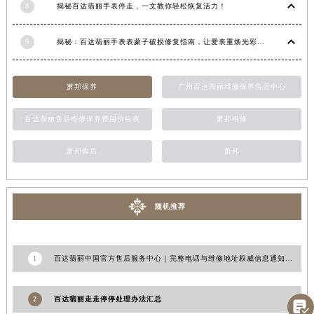
8
揭秘百达翡丽手表停走，一文教你轻松恢复活力！
江西省景德镇市珠山区珠山中路百达翡丽售后服务中心（需提前预约）
江西省九江市浔阳区浔阳路百达翡丽售后服务中心（需提前预约）
9
揭秘：百达翡丽手表表蒙子破损修复指南，让爱表重焕光彩！
江西省南昌市红谷滩新区红谷中大道998号绿地双子塔（中央广场）A1座办公楼14层1407室百达翡丽售后服务中心（需提前预约）
江西省萍乡市安源区萍安北大道与康庄路交叉口百达翡丽售后服务中心（需提前预约）
萧邦保养
广州百达翡丽维修保养售后中心
江西省上饶市信州区滨江西路百达翡丽售后服务中心（需提前预约）
江西省新余市渝水区北湖西路百达翡丽售后服务中心（需提前预约）
百达翡丽售后维修保养费用价目表
萧邦维修
江西省宜春市袁州区中山中路百达翡丽售后服务中心（需提前预约）
江西省鹰潭市月湖区胜利东路百达翡丽售后服务中心（需提前预约）
萧邦售后
萧邦
山东省德州市德城区东风中路百达翡丽售后服务中心（需提前预约）
山东省东营市东营区济南路百达翡丽售后服务中心（需提前预约）
随机推荐
山东省济南市历下区经十路11111号华润中心写字楼（万象城）15层1508室百达翡丽售后服务中心（需提前预约）
山东省济宁市任城区太白楼路百达翡丽售后服务中心（需提前预约）
山东省莱芜市文化南路8号银座商城名表维修一楼名表维修百达翡丽售后服务中心（需提前预约）
1
百达翡丽中国官方售后服务中心｜完整电话与维修地址权威信息通知（2026年7月更新）
山东省临沂市兰山区解放路百达翡丽售后服务中心（需提前预约）
山东省日照市东港区烟台路百达翡丽售后服务中心（需提前预约）
2
百达翡丽走走停停处理办法汇总

山东省泰安市泰山区财源街道泰山大街百达翡丽售后服务中心（需提前预约）