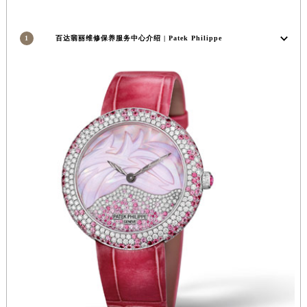
安徽省亳州市谯城区魏武大道百达翡丽售后服务中心（需提前预约）
安徽省池州市贵池区长江路百达翡丽售后服务中心（需提前预约）
1
百达翡丽维修保养服务中心介绍 | Patek Philippe
安徽省滁州市琅琊区南谯北路百达翡丽售后服务中心（需提前预约）
安徽省阜阳市颍州区颍州北路百达翡丽售后服务中心（需提前预约）
安徽省淮北市相山区淮海路百达翡丽售后服务中心（需提前预约）
安徽省淮南市田家庵区国庆中路百达翡丽售后服务中心（需提前预约）
安徽省黄山市屯溪区黄山西路百达翡丽售后服务中心（需提前预约）
安徽省六安市金安区解放中路百达翡丽售后服务中心（需提前预约）
安徽省马鞍山市雨山区湖南西路百达翡丽售后服务中心（需提前预约）
安徽省宿州市埇桥区人民中路百达翡丽售后服务中心（需提前预约）
安徽省铜陵市铜官区石城大道百达翡丽售后服务中心（需提前预约）
安徽省芜湖市镜湖区中山路步行街百达翡丽售后服务中心（需提前预约）
安徽省宣城市宣州区叠嶂西路百达翡丽售后服务中心（需提前预约）
福建省龙岩市新罗区九一南路百达翡丽售后服务中心（需提前预约）
福建省南平市建阳区人民西路百达翡丽售后服务中心（需提前预约）
福建省宁德市蕉城区天湖东路百达翡丽售后服务中心（需提前预约）