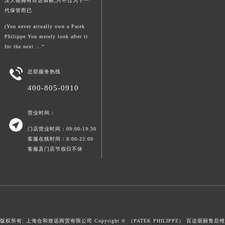
没人能拥有百达翡丽,只不过为下一
澳门特别行政区风顺堂区南湾大马路百达翡丽售后服务中心（需提前预约）
代保管而已
澳门特别行政区花地玛堂区关闸广场百达翡丽售后服务中心（需提前预约）
(You never actually own a Patek
Philippe.You merely look after it
澳门特别行政区花王堂区大三巴商圈百达翡丽售后服务中心（需提前预约）
for the next ...”
澳门特别行政区嘉模堂区官也街百达翡丽售后服务中心（需提前预约）
澳门省路氹城市金光大道百达翡丽售后服务中心（需提前预约）

总部服务热线
澳门特别行政区望德堂区塔石广场百达翡丽售后服务中心（需提前预约）
400-805-0910
福建省福州市鼓楼区五四路128-1号恒力城写字楼15层03室百达翡丽售后服务中心（需提前预约）
福建省厦门市思明区湖滨东路95号万象城华润大厦B座11层1104室百达翡丽售后服务中心（需提前预约）
营业时间：

广东省潮州市潮安区新风路与潮汕路交汇处百达翡丽售后服务中心（需提前预约）
门店营业时间：09:00-19:30
广东省广州市天河区天河路230号万菱汇国际中心A塔7层704室百达翡丽售后服务中心（需提前预约）
客服在线时间：8:00-22:00
客服及门店节假日不休
广东省广州市越秀区环市东路371-375号世界贸易中心大厦南塔15层1507室百达翡丽售后服务中心（需提前预约）
广东省河源市源城区越王大道百达翡丽售后服务中心（需提前预约）
广东省惠州市惠城区江北文昌一路7号华贸大厦1座30层3005室百达翡丽售后服务中心（需提前预约）
广东省江门市蓬江区广场西路百达翡丽售后服务中心（需提前预约）
广东省揭阳市榕城进贤门步行街百达翡丽售后服务中心（需提前预约）
广东省茂名市电白区水东街道迎宾大道百达翡丽售后服务中心（需提前预约）
版权所有: 上海合和致远商贸有限公司 Copyright © （PATEK PHILIPPE）
百达翡丽售后维