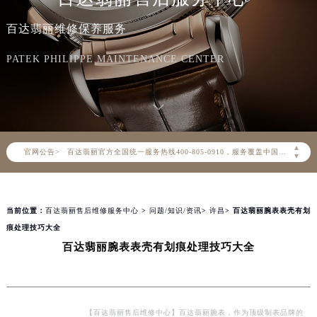
百达翡丽维修保养服务
PATEK PHILIPPE MAINTENANCE CENTER
2026年8月百达翡丽中国区售后服务网络优化升级公告
2026年8月百达翡丽全国官方售后客户服务热线：400-805-0910
▲
官网公告>
百达翡丽官方全国统一服务热线400-805-0910，服务覆盖中国大陆、香港、澳门、台湾全部区域（非大陆需加拨“+86”）
▼
2026年8月百达翡丽售后服务中心最新网点地址：
北京市朝阳区建国门外大街甲6号华熙国际中心写字楼D座11层1102室（北京总部）（需提前预约）
当前位置：
百达翡丽售后维修服务中心
>
问题/知识/资讯
>
许昌
> 百达翡丽腕表表壳有划
北京市东城区东长安街1号东方广场写字楼W3座6层602室（需提前预约）
痕处理技巧大全
天津市和平区赤峰道136号天津国际金融中心写字楼26层2603室（需提前预约）
百达翡丽腕表表壳有划痕处理技巧大全
上海市徐汇区虹桥路3号港汇中心写字楼2座37层3705室（需提前预约）
上海市黄浦区南京东路299号宏伊国际广场写字楼8层806室（需提前预约）
南京市秦淮区中山南路1号（新街口）南京中心写字楼22层C1-1室（需提前预约）
常州市新北区龙锦路1590号现代传媒中心写字楼5号楼10层1008室（需提前预约）
【百达翡丽售后维修中心】百达翡丽腕表，作为顶级制表品牌的