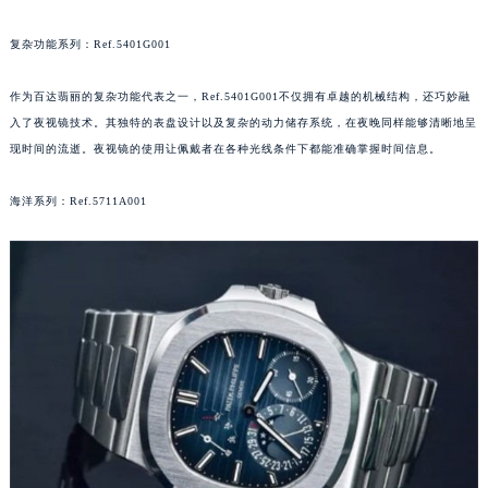
太原市迎泽区解放路15号亨得利名表服务中心（品牌授权店）3层整层（需提前预约）
复杂功能系列：Ref.5401G001
沈阳市沈河区中街路137号亨得利名表服务中心（品牌授权店）1层整层（需提前预约）
沈阳市沈河区中街路83号亨得利名表服务中心（品牌授权店）1层整层（需提前预约）
作为百达翡丽的复杂功能代表之一，Ref.5401G001不仅拥有卓越的机械结构，还巧妙融
乌鲁木齐市天山区红山路26号时代广场（CCMALL）C座17层17-B（需提前预约）
入了夜视镜技术。其独特的表盘设计以及复杂的动力储存系统，在夜晚同样能够清晰地呈
温州市鹿城区锦绣路1067号置信广场10层1015室（需提前预约）
现时间的流逝。夜视镜的使用让佩戴者在各种光线条件下都能准确掌握时间信息。
哈尔滨市道里区友谊西路600号富力中心T2座写字楼29层03室（需提前预约）
海洋系列：Ref.5711A001
大连市中山区人民路15号国际金融大厦7层G室（需提前预约）
佛山市禅城区季华五路57号万科金融中心C座12层1205室（需提前预约）
东莞市东城街道鸿福东路1号民盈国贸中心T1写字楼9层907室（需提前预约）
无锡市梁溪区人民中路139号恒隆广场写字楼1座11层1104室（需提前预约）
南通市崇川区工农路57号圆融广场写字楼16层1603室（需提前预约）
苏州市苏州工业园区星港街199号苏州中心办公楼C座22层08室（需提前预约）
武汉市江汉区解放大道686号世界贸易大厦38层09室（需提前预约）
南宁市青秀区金湖路59号地王大厦12楼1224室（需提前预约）
合肥市蜀山区潜山路111号万象城华润大厦B座12楼03室（需提前预约）
泉州市丰泽区宝洲路729号浦西万达中心写字楼A座7楼709室（需提前预约）