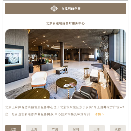
山西省临汾市尧都区解放路百达翡丽售后服务中心（需提前预约）
百达翡丽保养
山西省吕梁市离石区永宁中路与建设街交叉口百达翡丽售后服务中心（需提前预约）
山西省朔州市朔城区怡西路与鄯阳西街交汇处百达翡丽售后服务中心（需提前预约）
北京百达翡丽售后服务中心
山西省忻州市忻府区和平东街与七一南路交叉口百达翡丽售后服务中心（需提前预约）
山西省阳泉市郊区平阳东街与新城大道交叉口百达翡丽售后服务中心（需提前预约）
山西省运城市盐湖区河东街百达翡丽售后服务中心（需提前预约）
山西省长治市潞州区英雄中路百达翡丽售后服务中心（需提前预约）
山西省太原市迎泽区迎泽街道解放路15号亨得利名表维修授权店3楼百达翡丽售后服务中心（需提前预约）
天津市和平区赤峰道136号天津国际金融中心26层2603室百达翡丽售后服务中心（需提前预约）
安徽省安庆市迎江区人民路百达翡丽售后服务中心（需提前预约）
安徽省蚌埠市蚌山区淮河路百达翡丽售后服务中心（需提前预约）
安徽省亳州市谯城区魏武大道百达翡丽售后服务中心（需提前预约）
安徽省池州市贵池区长江路百达翡丽售后服务中心（需提前预约）
北京王府井百达翡丽售后服务中心位于北京市东城区东长安街1号王府井东方广场W3
上
安徽省滁州市琅琊区南谯北路百达翡丽售后服务中心（需提前预约）
座，是百达翡丽维修保养服务网点,中心技师均接受标准培训....
详情 >
修
安徽省阜阳市颍州区颍州北路百达翡丽售后服务中心（需提前预约）
安徽省淮北市相山区淮海路百达翡丽售后服务中心（需提前预约）
北京
上海
广州
深圳
天津
成都