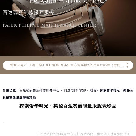
2026年8月百达翡丽中国区售后服务网络优化升级公告
百达翡丽维修保养服务
2026年8月百达翡丽全国官方售后客户服务热线：400-805-0910
百达翡丽官方全国统一服务热线400-805-0910，服务覆盖中国大陆、香港、澳门、台湾全部区域（非大陆需加拨“+86”）
PATEK PHILIPPE MAINTENANCE CENTER
2026年8月百达翡丽售后服务中心最新网点地址：
北京市朝阳区建国门外大街甲6号华熙国际中心写字楼D座11层1102室（北京总部）（需提前预约）
北京市东城区东长安街1号东方广场写字楼W3座6层602室（需提前预约）
天津市和平区赤峰道136号天津国际金融中心写字楼26层2603室（需提前预约）
▲
官网公告>
上海市徐汇区虹桥路3号港汇中心写字楼2座37层3705室（需提前预约）
▼
上海市黄浦区南京东路299号宏伊国际广场写字楼8层806室（需提前预约）
南京市秦淮区中山南路1号（新街口）南京中心写字楼22层C1-1室（需提前预约）
当前位置：
百达翡丽售后维修服务中心
>
问题/知识/资讯
>
烟台
> 探索奢华时光：揭秘百
常州市新北区龙锦路1590号现代传媒中心写字楼5号楼10层1008室（需提前预约）
达翡丽限量版腕表珍品
徐州市鼓楼区淮海东路29号苏宁广场IFC国际金融中心写字楼35层3508室（需提前预约）
探索奢华时光：揭秘百达翡丽限量版腕表珍品
扬州市邗江区国展路29号星耀天地写字楼1号楼18层1803室（需提前预约）
盐城市盐都区世纪大道5号盐城金融城写字楼1号楼16层1604室（需提前预约）
泰州市海陵区永定东路399号置地商务中心东塔写字楼（华润万象城）17层1706室（需提前预约）
宁波市江北区大闸南路500号来福士广场办公楼20层2009室（需提前预约）
【百达翡丽维修服务中心点】百达翡丽，作为瑞士钟表界的传奇