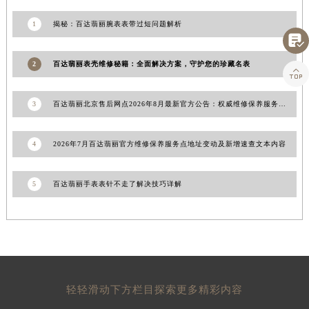
上海市徐汇区虹桥路3号港汇中心2座37层3705室百达翡丽售后服务中心（需提前预约）
1
揭秘：百达翡丽腕表表带过短问题解析
浙江省杭州市上城区钱江路1366号华润大厦A座5层503-5室百达翡丽售后服务中心（需提前预约）

浙江省湖州市吴兴区劳动路百达翡丽售后服务中心（需提前预约）
2
百达翡丽表壳维修秘籍：全面解决方案，守护您的珍藏名表

浙江省嘉兴市南湖区广益路705号嘉兴世界贸易中心A座13层1304室百达翡丽售后服务中心（需提前预约）
浙江省金华市金东区东市南街777号金华万达广场4号楼22楼2209室百达翡丽售后服务中心（需提前预约）
3
百达翡丽北京售后网点2026年8月最新官方公告：权威维修保养服务信息与地址公示
浙江省丽水市莲都区解放街百达翡丽售后服务中心（需提前预约）
浙江省宁波市江北区大闸南路500号来福士广场办公楼20层2009室百达翡丽售后服务中心（需提前预约）
4
2026年7月百达翡丽官方维修保养服务点地址变动及新增速查文本内容
浙江省衢州市柯城区上街百达翡丽售后服务中心（需提前预约）
浙江省绍兴市越城区胜利东路379号世茂天际中心写字楼8层805室百达翡丽售后服务中心（需提前预约）
5
百达翡丽手表表针不走了解决技巧详解
浙江省舟山市定海区解放东路百达翡丽售后服务中心（需提前预约）
澳门特别行政区大堂区议事亭前地（新马路）百达翡丽售后服务中心（需提前预约）
澳门特别行政区风顺堂区南湾大马路百达翡丽售后服务中心（需提前预约）
澳门特别行政区花地玛堂区关闸广场百达翡丽售后服务中心（需提前预约）
澳门特别行政区花王堂区大三巴商圈百达翡丽售后服务中心（需提前预约）
澳门特别行政区嘉模堂区官也街百达翡丽售后服务中心（需提前预约）
轻轻滑动下方栏目探索更多精彩内容
澳门省路氹城市金光大道百达翡丽售后服务中心（需提前预约）