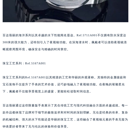
青岛市南区山东路6号华润大厦B座22层04室（需提前预约）
烟台市芝罘区胜利路139号万达金融中心A座907室（需提前预约）
长春市朝阳区西安大路727号中银大厦A座(旺进大厦)18层09室（需提前预约）
贵阳市南明区都司高架桥路33号亨特国际金融中心14楼14D（需提前预约）
百达翡丽的海洋系列以其卓越的水下性能闻名遐迩。Ref.5711A001不仅拥有防水深度达
昆明市盘龙区北京路928号同德昆明广场写字楼10层06室（需提前预约）
300米的强大能力，还特别引入了夜视镜功能。在深海潜水时，佩戴者可以借助夜视镜清
石家庄市长安区中山东路39号勒泰中心写字楼B座13层07室（需提前预约）
晰观察周围环境，确保安全与精确的时间掌控。
西安市碑林区南关正街88号华侨城长安国际中心E座6楼10室（需提前预约）
海口市龙华区金贸东路5号海口华润大厦B座17层1707室（需提前预约）
珠宝工艺系列：Ref.5167A001
唐山市路南区新华东道100号万达广场写字楼A座10层1002室（需提前预约）
珠宝工艺系列的Ref.5167A001以其精湛的工艺和华丽的外观著称。其独特的金属镶嵌和
台州市椒江区东海大道1800号腾达中心东1幢20楼2002室（需提前预约）
宝石装饰不仅提升了手表的艺术价值，还巧妙地融入了夜视镜功能。在夜晚的璀璨星光
内蒙古自治区呼和浩特市玉泉区大学西街70号华润万象城写字楼（鄂尔多斯大厦）23层2326室（需提前预约）
下，佩戴者不仅能享受视觉上的盛宴，更能轻松读取时间信息。
甘肃省兰州市七里河区西津西路16号兰州中心写字楼21层2102室（需提前预约）
重庆市解放碑渝中区民权路28号英利国际金融中心写字楼20层01室（需提前预约）
百达翡丽通过这些限量版手表展示了其在传统工艺与现代科技融合方面的卓越成就。每一
黑龙江省大庆市萨尔图区会战大街百达翡丽售后服务中心（需提前预约）
款作品都体现了品牌对于细节的极致追求和对时间的深刻理解。无论是经典的传承、复杂
的机械结构、强大的水下性能还是华丽的珠宝工艺，这些融合了夜视镜元素的手表无疑为
黑龙江省鹤岗市向阳区红军路百达翡丽售后服务中心（需提前预约）
钟表爱好者带来了无与伦比的体验和价值享受。
黑龙江省黑河市爱辉区中央街百达翡丽售后服务中心（需提前预约）