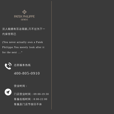
澳门特别行政区望德堂区塔石广场百达翡丽售后服务中心（需提前预约）
福建省福州市鼓楼区五四路128-1号恒力城写字楼15层03室百达翡丽售后服务中心（需提前预约）
福建省厦门市思明区湖滨东路95号万象城华润大厦B座11层1104室百达翡丽售后服务中心（需提前预约）
广东省潮州市潮安区新风路与潮汕路交汇处百达翡丽售后服务中心（需提前预约）
没人能拥有百达翡丽,只不过为下一
广东省广州市天河区天河路230号万菱汇国际中心A塔7层704室百达翡丽售后服务中心（需提前预约）
代保管而已
广东省广州市越秀区环市东路371-375号世界贸易中心大厦南塔15层1507室百达翡丽售后服务中心（需提前预约）
(You never actually own a Patek
Philippe.You merely look after it
广东省河源市源城区越王大道百达翡丽售后服务中心（需提前预约）
for the next ...”
广东省惠州市惠城区江北文昌一路7号华贸大厦1座30层3005室百达翡丽售后服务中心（需提前预约）
广东省江门市蓬江区广场西路百达翡丽售后服务中心（需提前预约）

总部服务热线
广东省揭阳市榕城进贤门步行街百达翡丽售后服务中心（需提前预约）
400-805-0910
广东省茂名市电白区水东街道迎宾大道百达翡丽售后服务中心（需提前预约）
广东省梅州市梅江区金燕大道百达翡丽售后服务中心（需提前预约）
营业时间：

广东省清远市清城区湖西路百达翡丽售后服务中心（需提前预约）
门店营业时间：09:00-19:30
广东省汕头市龙湖区长平路百达翡丽售后服务中心（需提前预约）
客服在线时间：8:00-22:00
客服及门店节假日不休
广东省汕尾市城区香洲街道园林社区翠园街百达翡丽售后服务中心（需提前预约）
广东省韶关市武江区芙蓉新区与老城中心交汇处百达翡丽售后服务中心（需提前预约）