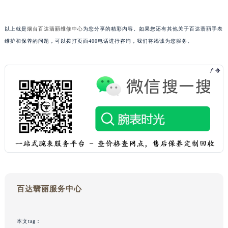
黑龙江省鸡西市鸡冠区红军路百达翡丽售后服务中心（需提前预约）
黑龙江省佳木斯市向阳区长安路百达翡丽售后服务中心（需提前预约）
以上就是
烟台百达翡丽维修中心
为您分享的精彩内容。如果您还有其他关于百达翡丽手表
黑龙江省牡丹江市东安区太平路百达翡丽售后服务中心（需提前预约）
维护和保养的问题，可以拨打页面400电话进行咨询，我们将竭诚为您服务。
黑龙江省七台河市桃山区大同街百达翡丽售后服务中心（需提前预约）
黑龙江省齐齐哈尔市龙沙区龙华路百达翡丽售后服务中心（需提前预约）
黑龙江省双鸭山市尖山区新兴大街百达翡丽售后服务中心（需提前预约）
黑龙江省绥化市北林区新华街与康庄路交叉口百达翡丽售后服务中心（需提前预约）
黑龙江省伊春市伊美区通河路百达翡丽售后服务中心（需提前预约）
吉林省白城市洮北区明仁南街百达翡丽售后服务中心（需提前预约）
吉林省白山市浑江区浑江大街百达翡丽售后服务中心（需提前预约）
吉林省吉林市船营区河南街百达翡丽售后服务中心（需提前预约）
吉林省辽源市龙山区人民大街百达翡丽售后服务中心（需提前预约）
吉林省梅河口市新华街道梅河大街百达翡丽售后服务中心（需提前预约）
百达翡丽服务中心
吉林省四平市铁东区紫气大路与南九经街交汇处百达翡丽售后服务中心（需提前预约）
吉林省松原市宁江区五环大街百达翡丽售后服务中心（需提前预约）
本文tag：
吉林省通化市东昌区环通乡江南大街百达翡丽售后服务中心（需提前预约）