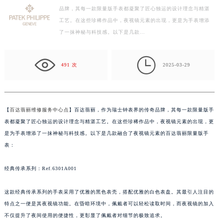
品牌，其每一款限量版手表都凝聚了匠心独运的设计理念与精湛
杭州市上城区钱江路1366号华润大厦写字楼A座5层503-5室（需提前预约）
工艺。在这些珍稀作品中，夜视镜元素的出现，更是为手表增添
金华市金东区东市南街777号金华万达广场写字楼4号楼22层2209室（需提前预约）
了一抹神秘与科技感。以下是几款…
绍兴市越城区胜利东路379号世茂天际中心写字楼8层805室（需提前预约）
嘉兴市南湖区广益路705号嘉兴世界贸易中心写字楼A座13层1304室（需提前预约）

南昌市红谷滩新区红谷中大道998号绿地双子塔（中央广场）A1座办公楼14层07室（需提前预约）
491 次
2025-03-29
济南市历下区经十路11111号华润中心写字楼（万象城）15层1508室（需提前预约）
广州市天河区天河路230号万菱汇国际中心写字楼A塔7层704室（需提前预约）
广州市越秀区环市东路371-375号世界贸易中心大厦南塔写字楼15层07室（需提前预约）
【
百达翡丽维修服务中心点
】百达翡丽，作为瑞士钟表界的传奇品牌，其每一款限量版手
深圳市罗湖区深南东路5001号华润大厦写字楼17层1701室（需提前预约）
表都凝聚了匠心独运的设计理念与精湛工艺。在这些珍稀作品中，夜视镜元素的出现，更
惠州市惠城区江北文昌一路7号华贸大厦写字楼1座30层05室（需提前预约）
是为手表增添了一抹神秘与科技感。以下是几款融合了夜视镜元素的百达翡丽限量版手
表：
厦门市思明区湖滨东路95号华润大厦写字楼B座11层1104室（需提前预约）
福州市鼓楼区五四路128-1号恒力城写字楼15层03室（需提前预约）
经典传承系列：Ref.6301A001
成都市锦江区人民东路6号SAC东原中心写字楼24层2406B室（需提前预约）
重庆市江北区观音桥步行街2号融恒时代广场写字楼9层902室（需提前预约）
这款经典传承系列的手表采用了优雅的黑色表壳，搭配优雅的白色表盘。其最引人注目的
长沙市芙蓉区定王台街道建湘路393号世茂环球金融中心写字楼（芙蓉广场）10层13室（需提前预约）
特点之一便是其夜视镜功能。在昏暗环境中，佩戴者可以轻松读取时间，而夜视镜的加入
郑州市二七区铭功路10号华润大厦写字楼29层2905室（需提前预约）
不仅提升了夜间使用的便捷性，更彰显了佩戴者对细节的极致追求。