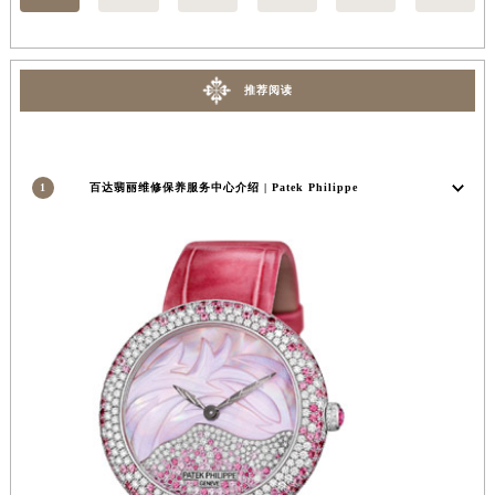
安徽省淮南市田家庵区国庆中路百达翡丽售后服务中心（需提前预约）
安徽省黄山市屯溪区黄山西路百达翡丽售后服务中心（需提前预约）
安徽省六安市金安区解放中路百达翡丽售后服务中心（需提前预约）
推荐阅读
安徽省马鞍山市雨山区湖南西路百达翡丽售后服务中心（需提前预约）
安徽省宿州市埇桥区人民中路百达翡丽售后服务中心（需提前预约）
安徽省铜陵市铜官区石城大道百达翡丽售后服务中心（需提前预约）
1
百达翡丽维修保养服务中心介绍 | Patek Philippe
安徽省芜湖市镜湖区中山路步行街百达翡丽售后服务中心（需提前预约）
安徽省宣城市宣州区叠嶂西路百达翡丽售后服务中心（需提前预约）
福建省龙岩市新罗区九一南路百达翡丽售后服务中心（需提前预约）
福建省南平市建阳区人民西路百达翡丽售后服务中心（需提前预约）
福建省宁德市蕉城区天湖东路百达翡丽售后服务中心（需提前预约）
福建省莆田市城厢区霞林街道荔华东大道百达翡丽售后服务中心（需提前预约）
福建省三明市三元区东乾二路百达翡丽售后服务中心（需提前预约）
福建省漳州市龙文区步港路百达翡丽售后服务中心（需提前预约）
江苏省常州市新北区龙锦路1590号现代传媒中心5号楼10层1008室百达翡丽售后服务中心（需提前预约）
江苏省淮安市清江浦区淮海北路百达翡丽售后服务中心（需提前预约）