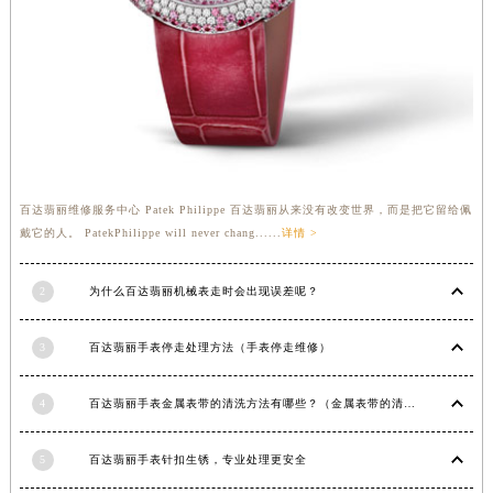
江苏省连云港市海州区通灌北路百达翡丽售后服务中心（需提前预约）
江苏省南京市秦淮区中山南路1号南京中心22层22-C1-C3室百达翡丽售后服务中心（需提前预约）
江苏省宿迁市宿城区西湖路百达翡丽售后服务中心（需提前预约）
江苏省泰州市海陵区永定东路399号置地商务中心东塔（华润万象城）17层1706室百达翡丽售后服务中心（需提前预约）
江苏省徐州市鼓楼区淮海东路29号苏宁广场IFC国际金融中心35层3508室百达翡丽售后服务中心（需提前预约）
江苏省盐城市盐都区世纪大道5号盐城金融城写字楼1号楼16层1604室百达翡丽售后服务中心（需提前预约）
江苏省扬州市邗江区国展路29号星耀天地写字楼1号楼18层1803室百达翡丽售后服务中心（需提前预约）
百达翡丽维修服务中心 Patek Philippe 百达翡丽从来没有改变世界，而是把它留给佩
戴它的人。 PatekPhilippe will never chang......
详情 >
江苏省镇江市京口区中山东路百达翡丽售后服务中心（需提前预约）
江西省抚州市临川区赣东大道百达翡丽售后服务中心（需提前预约）
2
为什么百达翡丽机械表走时会出现误差呢？
江西省赣州市章贡区文清路百达翡丽售后服务中心（需提前预约）
江西省吉安市吉州区井冈山大道百达翡丽售后服务中心（需提前预约）
3
百达翡丽手表停走处理方法（手表停走维修）
江西省景德镇市珠山区珠山中路百达翡丽售后服务中心（需提前预约）
江西省九江市浔阳区浔阳路百达翡丽售后服务中心（需提前预约）
4
百达翡丽手表金属表带的清洗方法有哪些？（金属表带的清洗）
江西省南昌市红谷滩新区红谷中大道998号绿地双子塔（中央广场）A1座办公楼14层1407室百达翡丽售后服务中心（需提前预约）
江西省萍乡市安源区萍安北大道与康庄路交叉口百达翡丽售后服务中心（需提前预约）
5
百达翡丽手表针扣生锈，专业处理更安全
江西省上饶市信州区滨江西路百达翡丽售后服务中心（需提前预约）