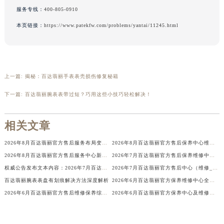
服务专线：
400-805-0910
北京市东城区东长安街1号王府井东方广场W3座6层602室百达翡丽售后服务中心（需提前预约）
河北省保定市竞秀区朝阳北大街北国先天下百达翡丽售后服务中心（需提前预约）
本页链接：
https://www.patekfw.com/problems/yantai/11245.html
内蒙古自治区阿拉善盟市左旗土尔扈特大街百达翡丽售后服务中心（需提前预约）
内蒙古自治区巴彦淖尔市临河区新华街百达翡丽售后服务中心（需提前预约）
内蒙古自治区包头市青山区幸福路甲3号王府井百货名表维修百达翡丽售后服务中心（需提前预约）
上一篇:
揭秘：百达翡丽手表表壳损伤修复秘籍
内蒙古自治区赤峰市红山区哈达街百达翡丽售后服务中心（需提前预约）
内蒙古自治区鄂尔多斯市东胜区伊金霍洛街百达翡丽售后服务中心（需提前预约）
下一篇:
百达翡丽腕表表带过短？巧用这些小技巧轻松解决！
内蒙古自治区呼伦贝尔市海拉尔区中央街百达翡丽售后服务中心（需提前预约）
内蒙古自治区通辽市科尔沁区明仁大街百达翡丽售后服务中心（需提前预约）
相关文章
内蒙古自治区乌海市海勃湾区人民南路百达翡丽售后服务中心（需提前预约）
2026年8月百达翡丽官方售后服务布局变更（迁址+新设）
2026年8月百达翡丽官方售后保养中心维修服务点迁址与新开速递
内蒙古自治区乌兰察布市集宁区恩和大街百达翡丽售后服务中心（需提前预约）
2026年8月百达翡丽官方售后服务中心新址及新增点最终公布
2026年7月百达翡丽官方售后保养维修中心变动全记录文本
内蒙古自治区锡林郭勒盟市锡林浩特市光明街与额尔敦路交叉口百达翡丽售后服务中心（需提前预约）
权威公告发布文本内容：2026年7月百达翡丽官方维修保养服务中心网点变动文件
2026年7月百达翡丽官方售后中心（维修_保养）网点迁移及新设最终确认
内蒙古自治区兴安盟市乌兰浩特市兴安大街百达翡丽售后服务中心（需提前预约）
百达翡丽腕表表盘有划痕解决方法深度解析
2026年6月百达翡丽官方保养维修中心全面调整（迁址新增网点）
山西省大同市平城区迎宾街百达翡丽售后服务中心（需提前预约）
2026年6月百达翡丽官方售后维修保养综合服务店迁址与新增补充文件对外发布
2026年6月百达翡丽官方保养中心及维修服务点变动对照补充确认稿文件公示
山西省晋城市城区黄华街百达翡丽售后服务中心（需提前预约）
山西省晋中市榆次区顺城街百达翡丽售后服务中心（需提前预约）