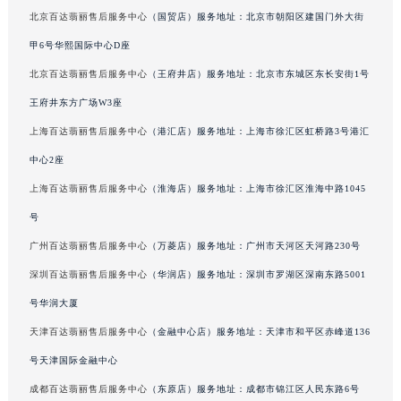
北京百达翡丽售后服务中心
（国贸店）服务地址：北京市朝阳区建国门外大街
吉林省延边市延吉市解放路百达翡丽售后服务中心（需提前预约）
辽宁省鞍山市铁东区站前街百达翡丽售后服务中心（需提前预约）
甲6号华熙国际中心D座
辽宁省本溪市平山区胜利路百达翡丽售后服务中心（需提前预约）
北京百达翡丽售后服务中心
（王府井店）服务地址：北京市东城区东长安街1号
辽宁省朝阳市双塔区新华路百达翡丽售后服务中心（需提前预约）
王府井东方广场W3座
辽宁省丹东市振兴区七经街百达翡丽售后服务中心（需提前预约）
上海百达翡丽售后服务中心
（港汇店）服务地址：上海市徐汇区虹桥路3号港汇
辽宁省抚顺市新抚区东一路百达翡丽售后服务中心（需提前预约）
中心2座
辽宁省阜新市海州区解放大街百达翡丽售后服务中心（需提前预约）
上海百达翡丽售后服务中心
（淮海店）服务地址：上海市徐汇区淮海中路1045
辽宁省葫芦岛市连山区中央路百达翡丽售后服务中心（需提前预约）
号
辽宁省锦州市古塔区中央大街百达翡丽售后服务中心（需提前预约）
辽宁省辽阳市白塔区新运大街百达翡丽售后服务中心（需提前预约）
广州百达翡丽售后服务中心
（万菱店）服务地址：广州市天河区天河路230号
辽宁省盘锦市兴隆台区石油大街百达翡丽售后服务中心（需提前预约）
深圳百达翡丽售后服务中心
（华润店）服务地址：深圳市罗湖区深南东路5001
辽宁省铁岭市银州区南马路百达翡丽售后服务中心（需提前预约）
号华润大厦
辽宁省营口市站前区市府路与渤海大街交叉口百达翡丽售后服务中心（需提前预约）
天津百达翡丽售后服务中心
（金融中心店）服务地址：天津市和平区赤峰道136
辽宁省沈阳市沈河区中街路137号亨得利名表维修授权店1楼百达翡丽售后服务中心（需提前预约）
号天津国际金融中心
辽宁省沈阳市沈河区中街路83号亨得利名表维修授权店1楼百达翡丽售后服务中心（需提前预约）
成都百达翡丽售后服务中心
（东原店）服务地址：成都市锦江区人民东路6号
北京市朝阳区建国门外大街甲6号华熙国际中心D座11层1102室百达翡丽售后服务中心（北京总部）（需提前预约）