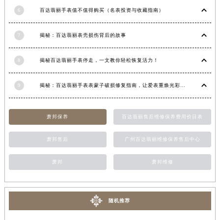
江西省新余市渝水区北湖西路百达翡丽售后服务中心（需提前预约）
6
百达翡丽手表值不值得购买（名表投资与收藏指南）
江西省宜春市袁州区中山中路百达翡丽售后服务中心（需提前预约）
7
揭秘：百达翡丽表壳损伤背后的故事
江西省鹰潭市月湖区胜利东路百达翡丽售后服务中心（需提前预约）
山东省德州市德城区东风中路百达翡丽售后服务中心（需提前预约）
8
揭秘百达翡丽手表停走，一文教你轻松恢复活力！
山东省东营市东营区济南路百达翡丽售后服务中心（需提前预约）
山东省济南市历下区经十路11111号华润中心写字楼（万象城）15层1508室百达翡丽售后服务中心（需提前预约）
9
揭秘：百达翡丽手表表蒙子破损修复指南，让爱表重焕光彩！
山东省济宁市任城区太白楼路百达翡丽售后服务中心（需提前预约）
山东省莱芜市文化南路8号银座商城名表维修一楼名表维修百达翡丽售后服务中心（需提前预约）
萧邦保养
百达翡丽售后维修保养费用价目表
山东省临沂市兰山区解放路百达翡丽售后服务中心（需提前预约）
山东省日照市东港区烟台路百达翡丽售后服务中心（需提前预约）
萧邦售后
广州百达翡丽维修保养售后中心
山东省泰安市泰山区财源街道泰山大街百达翡丽售后服务中心（需提前预约）
山东省威海市环翠区新威海路89号振华商厦一楼名表维修百达翡丽售后服务中心（需提前预约）
萧邦
萧邦维修
山东省潍坊市奎文区东风东街百达翡丽售后服务中心（需提前预约）
山东省枣庄市滕州市北辛路与善国路交叉口百达翡丽售后服务中心（需提前预约）
随机推荐
山东省淄博市张店区金晶大道百达翡丽售后服务中心（需提前预约）
上海市黄浦区南京东路299号宏伊国际广场写字楼8层806室百达翡丽售后服务中心（需提前预约）