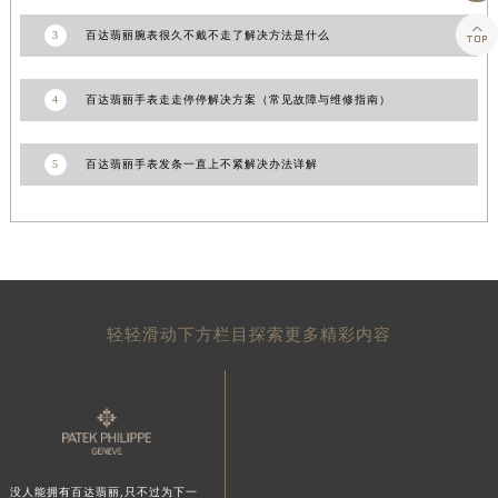
山东省威海市环翠区新威海路89号振华商厦一楼名表维修百达翡丽售后服务中心（需提前预约）

3
百达翡丽腕表很久不戴不走了解决方法是什么
山东省潍坊市奎文区东风东街百达翡丽售后服务中心（需提前预约）
山东省枣庄市滕州市北辛路与善国路交叉口百达翡丽售后服务中心（需提前预约）
4
百达翡丽手表走走停停解决方案（常见故障与维修指南）
山东省淄博市张店区金晶大道百达翡丽售后服务中心（需提前预约）
上海市黄浦区南京东路299号宏伊国际广场写字楼8层806室百达翡丽售后服务中心（需提前预约）
5
百达翡丽手表发条一直上不紧解决办法详解
上海市徐汇区虹桥路3号港汇中心2座37层3705室百达翡丽售后服务中心（需提前预约）
浙江省杭州市上城区钱江路1366号华润大厦A座5层503-5室百达翡丽售后服务中心（需提前预约）
浙江省湖州市吴兴区劳动路百达翡丽售后服务中心（需提前预约）
浙江省嘉兴市南湖区广益路705号嘉兴世界贸易中心A座13层1304室百达翡丽售后服务中心（需提前预约）
浙江省金华市金东区东市南街777号金华万达广场4号楼22楼2209室百达翡丽售后服务中心（需提前预约）
轻轻滑动下方栏目探索更多精彩内容
浙江省丽水市莲都区解放街百达翡丽售后服务中心（需提前预约）
浙江省宁波市江北区大闸南路500号来福士广场办公楼20层2009室百达翡丽售后服务中心（需提前预约）
浙江省衢州市柯城区上街百达翡丽售后服务中心（需提前预约）
浙江省绍兴市越城区胜利东路379号世茂天际中心写字楼8层805室百达翡丽售后服务中心（需提前预约）
浙江省舟山市定海区解放东路百达翡丽售后服务中心（需提前预约）
澳门特别行政区大堂区议事亭前地（新马路）百达翡丽售后服务中心（需提前预约）
没人能拥有百达翡丽,只不过为下一