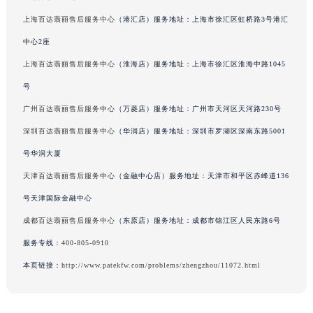
吉林省辽源市龙山区人民大街百达翡丽售后服务中心（需提前预约）
上海百达翡丽售后服务中心
（港汇店）服务地址：上海市徐汇区虹桥路3号港汇
吉林省梅河口市新华街道梅河大街百达翡丽售后服务中心（需提前预约）
中心2座
吉林省四平市铁东区紫气大路与南九经街交汇处百达翡丽售后服务中心（需提前预约）
上海百达翡丽售后服务中心
（淮海店）服务地址：上海市徐汇区淮海中路1045
吉林省松原市宁江区五环大街百达翡丽售后服务中心（需提前预约）
号
吉林省通化市东昌区环通乡江南大街百达翡丽售后服务中心（需提前预约）
广州百达翡丽售后服务中心
（万菱店）服务地址：广州市天河区天河路230号
吉林省延边市延吉市解放路百达翡丽售后服务中心（需提前预约）
辽宁省鞍山市铁东区站前街百达翡丽售后服务中心（需提前预约）
深圳百达翡丽售后服务中心
（华润店）服务地址：深圳市罗湖区深南东路5001
辽宁省本溪市平山区胜利路百达翡丽售后服务中心（需提前预约）
号华润大厦
辽宁省朝阳市双塔区新华路百达翡丽售后服务中心（需提前预约）
天津百达翡丽售后服务中心
（金融中心店）服务地址：天津市和平区赤峰道136
辽宁省丹东市振兴区七经街百达翡丽售后服务中心（需提前预约）
号天津国际金融中心
辽宁省抚顺市新抚区东一路百达翡丽售后服务中心（需提前预约）
成都百达翡丽售后服务中心
（东原店）服务地址：成都市锦江区人民东路6号
辽宁省阜新市海州区解放大街百达翡丽售后服务中心（需提前预约）
服务专线：
400-805-0910
辽宁省葫芦岛市连山区中央路百达翡丽售后服务中心（需提前预约）
本页链接：
http://www.patekfw.com/problems/zhengzhou/11072.html
辽宁省锦州市古塔区中央大街百达翡丽售后服务中心（需提前预约）
辽宁省辽阳市白塔区新运大街百达翡丽售后服务中心（需提前预约）
辽宁省盘锦市兴隆台区石油大街百达翡丽售后服务中心（需提前预约）