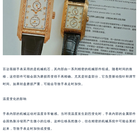
福州市鼓楼区五四路128-1号恒力城写字楼15层03室（需提前预约）
成都市锦江区人民东路6号SAC东原中心写字楼24层2406B室（需提前预约）
重庆市江北区观音桥步行街2号融恒时代广场写字楼9层902室（需提前预约）
长沙市芙蓉区定王台街道建湘路393号世茂环球金融中心写字楼（芙蓉广场）10层13室（需提前预约）
郑州市二七区铭功路10号华润大厦写字楼29层2905室（需提前预约）
太原市迎泽区解放路15号亨得利名表服务中心（品牌授权店）3层整层（需提前预约）
沈阳市沈河区中街路137号亨得利名表服务中心（品牌授权店）1层整层（需提前预约）
沈阳市沈河区中街路83号亨得利名表服务中心（品牌授权店）1层整层（需提前预约）
百达翡丽手表采用的是机械机芯，其内部由一系列精密的机械部件组成。随着时间的推
乌鲁木齐市天山区红山路26号时代广场（CCMALL）C座17层17-B（需提前预约）
移，这些部件可能会因为磨损而变得不再精确。尤其是转盘部分，它负责驱动指针和调节
时间。如果转盘磨损严重，可能会导致手表走时加快。
温州市鹿城区锦绣路1067号置信广场10层1015室（需提前预约）
哈尔滨市道里区友谊西路600号富力中心T2座写字楼29层03室（需提前预约）
温度变化的影响
大连市中山区人民路15号国际金融大厦7层G室（需提前预约）
佛山市禅城区季华五路57号万科金融中心C座12层1205室（需提前预约）
手表内部的机械运动对温度非常敏感。当环境温度发生剧烈变化时，手表内部的金属部件
东莞市东城街道鸿福东路1号民盈国贸中心T1写字楼9层907室（需提前预约）
会因热胀冷缩而产生微小的位移。这种位移虽然微小，但在精密的机械系统中可能会累积
无锡市梁溪区人民中路139号恒隆广场写字楼1座11层1104室（需提前预约）
起来，导致手表走时加快或变慢。
南通市崇川区工农路57号圆融广场写字楼16层1603室（需提前预约）