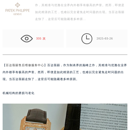
作，其精准与优雅在业界内外都享有极高的声誉。然而，即便是
徐州市鼓楼区淮海东路29号苏宁广场IFC国际金融中心写字楼35层3508室（需提前预约）
如此精湛的工艺，也难以完全避免走时问题的出现。当百达翡丽
扬州市邗江区国展路29号星耀天地写字楼1号楼18层1803室（需提前预约）
走快了，这背后可能隐藏着多种原…
盐城市盐都区世纪大道5号盐城金融城写字楼1号楼16层1604室（需提前预约）
泰州市海陵区永定东路399号置地商务中心东塔写字楼（华润万象城）17层1706室（需提前预约）

宁波市江北区大闸南路500号来福士广场办公楼20层2009室（需提前预约）
335 次
2025-03-26
杭州市上城区钱江路1366号华润大厦写字楼A座5层503-5室（需提前预约）
金华市金东区东市南街777号金华万达广场写字楼4号楼22层2209室（需提前预约）
绍兴市越城区胜利东路379号世茂天际中心写字楼8层805室（需提前预约）
【
百达翡丽售后维修服务中心
】百达翡丽，作为制表界的巅峰之作，其精准与优雅在业界
嘉兴市南湖区广益路705号嘉兴世界贸易中心写字楼A座13层1304室（需提前预约）
内外都享有极高的声誉。然而，即便是如此精湛的工艺，也难以完全避免走时问题的出
南昌市红谷滩新区红谷中大道998号绿地双子塔（中央广场）A1座办公楼14层07室（需提前预约）
现。当百达翡丽走快了，这背后可能隐藏着多种原因。
济南市历下区经十路11111号华润中心写字楼（万象城）15层1508室（需提前预约）
机械结构的磨损与老化
广州市天河区天河路230号万菱汇国际中心写字楼A塔7层704室（需提前预约）
广州市越秀区环市东路371-375号世界贸易中心大厦南塔写字楼15层07室（需提前预约）
深圳市罗湖区深南东路5001号华润大厦写字楼17层1701室（需提前预约）
惠州市惠城区江北文昌一路7号华贸大厦写字楼1座30层05室（需提前预约）
厦门市思明区湖滨东路95号华润大厦写字楼B座11层1104室（需提前预约）