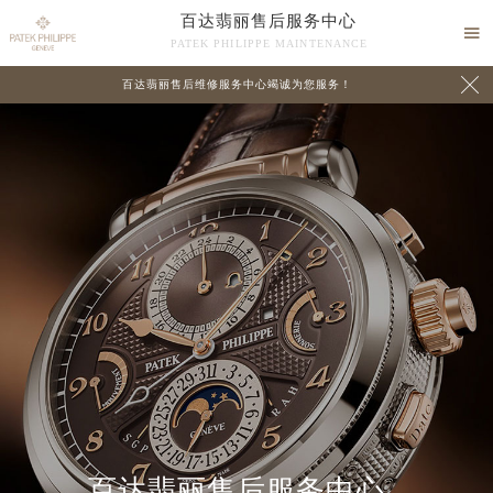
百达翡丽售后服务中心

PATEK PHILIPPE MAINTENANCE

百达翡丽售后维修服务中心竭诚为您服务！
中心介绍
联系我们
百达翡丽售后服务中心