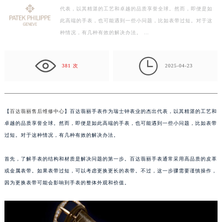
代表，以其精湛的工艺和卓越的品质享誉全球。然而，即便是如
徐州市鼓楼区淮海东路29号苏宁广场IFC国际金融中心写字楼35层3508室（需提前预约）
此高端的手表，也可能遇到一些小问题，比如表带过短。对于这
扬州市邗江区国展路29号星耀天地写字楼1号楼18层1803室（需提前预约）
种情况，有几种有效的解决办法。 …
盐城市盐都区世纪大道5号盐城金融城写字楼1号楼16层1604室（需提前预约）
泰州市海陵区永定东路399号置地商务中心东塔写字楼（华润万象城）17层1706室（需提前预约）

宁波市江北区大闸南路500号来福士广场办公楼20层2009室（需提前预约）
381 次
2025-04-23
杭州市上城区钱江路1366号华润大厦写字楼A座5层503-5室（需提前预约）
金华市金东区东市南街777号金华万达广场写字楼4号楼22层2209室（需提前预约）
绍兴市越城区胜利东路379号世茂天际中心写字楼8层805室（需提前预约）
【
百达翡丽售后维修中心
】百达翡丽手表作为瑞士钟表业的杰出代表，以其精湛的工艺和
嘉兴市南湖区广益路705号嘉兴世界贸易中心写字楼A座13层1304室（需提前预约）
卓越的品质享誉全球。然而，即便是如此高端的手表，也可能遇到一些小问题，比如表带
南昌市红谷滩新区红谷中大道998号绿地双子塔（中央广场）A1座办公楼14层07室（需提前预约）
过短。对于这种情况，有几种有效的解决办法。
济南市历下区经十路11111号华润中心写字楼（万象城）15层1508室（需提前预约）
首先，了解手表的结构和材质是解决问题的第一步。百达翡丽手表通常采用高品质的皮革
广州市天河区天河路230号万菱汇国际中心写字楼A塔7层704室（需提前预约）
或金属表带。如果表带过短，可以考虑更换更长的表带。不过，这一步骤需要谨慎操作，
广州市越秀区环市东路371-375号世界贸易中心大厦南塔写字楼15层07室（需提前预约）
因为更换表带可能会影响到手表的整体外观和价值。
深圳市罗湖区深南东路5001号华润大厦写字楼17层1701室（需提前预约）
惠州市惠城区江北文昌一路7号华贸大厦写字楼1座30层05室（需提前预约）
厦门市思明区湖滨东路95号华润大厦写字楼B座11层1104室（需提前预约）