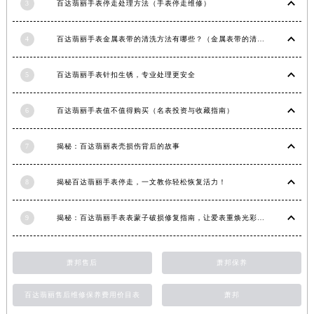
3
百达翡丽手表停走处理方法（手表停走维修）
福建省莆田市城厢区霞林街道荔华东大道百达翡丽售后服务中心（需提前预约）
福建省三明市三元区东乾二路百达翡丽售后服务中心（需提前预约）
4
百达翡丽手表金属表带的清洗方法有哪些？（金属表带的清洗）
福建省漳州市龙文区步港路百达翡丽售后服务中心（需提前预约）
江苏省常州市新北区龙锦路1590号现代传媒中心5号楼10层1008室百达翡丽售后服务中心（需提前预约）
5
百达翡丽手表针扣生锈，专业处理更安全
江苏省淮安市清江浦区淮海北路百达翡丽售后服务中心（需提前预约）
6
百达翡丽手表值不值得购买（名表投资与收藏指南）
江苏省连云港市海州区通灌北路百达翡丽售后服务中心（需提前预约）
江苏省南京市秦淮区中山南路1号南京中心22层22-C1-C3室百达翡丽售后服务中心（需提前预约）
7
揭秘：百达翡丽表壳损伤背后的故事
江苏省宿迁市宿城区西湖路百达翡丽售后服务中心（需提前预约）
江苏省泰州市海陵区永定东路399号置地商务中心东塔（华润万象城）17层1706室百达翡丽售后服务中心（需提前预约）
8
揭秘百达翡丽手表停走，一文教你轻松恢复活力！
江苏省徐州市鼓楼区淮海东路29号苏宁广场IFC国际金融中心35层3508室百达翡丽售后服务中心（需提前预约）
江苏省盐城市盐都区世纪大道5号盐城金融城写字楼1号楼16层1604室百达翡丽售后服务中心（需提前预约）
9
揭秘：百达翡丽手表表蒙子破损修复指南，让爱表重焕光彩！
江苏省扬州市邗江区国展路29号星耀天地写字楼1号楼18层1803室百达翡丽售后服务中心（需提前预约）
江苏省镇江市京口区中山东路百达翡丽售后服务中心（需提前预约）
萧邦售后
萧邦保养
江西省抚州市临川区赣东大道百达翡丽售后服务中心（需提前预约）
江西省赣州市章贡区文清路百达翡丽售后服务中心（需提前预约）
百达翡丽售后维修保养费用价目表
萧邦
江西省吉安市吉州区井冈山大道百达翡丽售后服务中心（需提前预约）