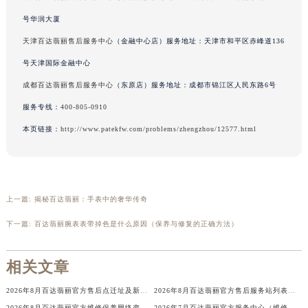
吉林省辽源市龙山区人民大街百达翡丽售后服务中心（需提前预约）
号华润大厦
吉林省梅河口市新华街道梅河大街百达翡丽售后服务中心（需提前预约）
天津百达翡丽售后服务中心
（金融中心店）服务地址：天津市和平区赤峰道136
吉林省四平市铁东区紫气大路与南九经街交汇处百达翡丽售后服务中心（需提前预约）
号天津国际金融中心
吉林省松原市宁江区五环大街百达翡丽售后服务中心（需提前预约）
成都百达翡丽售后服务中心
（东原店）服务地址：成都市锦江区人民东路6号
吉林省通化市东昌区环通乡江南大街百达翡丽售后服务中心（需提前预约）
服务专线：
400-805-0910
吉林省延边市延吉市解放路百达翡丽售后服务中心（需提前预约）
辽宁省鞍山市铁东区站前街百达翡丽售后服务中心（需提前预约）
本页链接：
http://www.patekfw.com/problems/zhengzhou/12577.html
辽宁省本溪市平山区胜利路百达翡丽售后服务中心（需提前预约）
辽宁省朝阳市双塔区新华路百达翡丽售后服务中心（需提前预约）
辽宁省丹东市振兴区七经街百达翡丽售后服务中心（需提前预约）
上一篇:
揭秘百达翡丽：手表中的奢华传奇
辽宁省抚顺市新抚区东一路百达翡丽售后服务中心（需提前预约）
下一篇:
百达翡丽腕表表带掉色是什么原因（保养与修复的正确方法）
辽宁省阜新市海州区解放大街百达翡丽售后服务中心（需提前预约）
辽宁省葫芦岛市连山区中央路百达翡丽售后服务中心（需提前预约）
相关文章
辽宁省锦州市古塔区中央大街百达翡丽售后服务中心（需提前预约）
辽宁省辽阳市白塔区新运大街百达翡丽售后服务中心（需提前预约）
2026年8月百达翡丽官方售后点迁址及新增信息补充速递
2026年8月百达翡丽官方售后服务站列表最新版（迁址+新增）
辽宁省盘锦市兴隆台区石油大街百达翡丽售后服务中心（需提前预约）
2026年8月百达翡丽官方维修保养网络变动补充最终明细版（搬迁+新设）
2026年7月百达翡丽官方服务中心（维修保养）搬迁及新设正式告知函