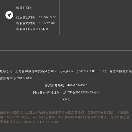
澳门特别行政区风顺堂区南湾大马路百达翡丽售后服务中心（需提前预约）
营业时间：

澳门特别行政区花地玛堂区关闸广场百达翡丽售后服务中心（需提前预约）
门店营业时间：09:00-19:30
澳门特别行政区花王堂区大三巴商圈百达翡丽售后服务中心（需提前预约）
客服在线时间：8:00-22:00
客服及门店节假日不休
澳门特别行政区嘉模堂区官也街百达翡丽售后服务中心（需提前预约）
澳门省路氹城市金光大道百达翡丽售后服务中心（需提前预约）
澳门特别行政区望德堂区塔石广场百达翡丽售后服务中心（需提前预约）
福建省福州市鼓楼区五四路128-1号恒力城写字楼15层03室百达翡丽售后服务中心（需提前预约）
福建省厦门市思明区湖滨东路95号万象城华润大厦B座11层1104室百达翡丽售后服务中心（需提前预约）
版权所有: 上海合和致远商贸有限公司 Copyright © （PATEK PHILIPPE）
百达翡丽售后维
广东省潮州市潮安区新风路与潮汕路交汇处百达翡丽售后服务中心（需提前预约）
修服务中心
2018-2032
广东省广州市天河区天河路230号万菱汇国际中心A塔7层704室百达翡丽售后服务中心（需提前预约）
客户服务热线：
400-805-0910
广东省广州市越秀区环市东路371-375号世界贸易中心大厦南塔15层1507室百达翡丽售后服务中心（需提前预约）
网站备案/许可证号：沪ICP备2026026409号-1
广东省河源市源城区越王大道百达翡丽售后服务中心（需提前预约）
XML
广东省惠州市惠城区江北文昌一路7号华贸大厦1座30层3005室百达翡丽售后服务中心（需提前预约）
如权利人或知情人士发现本站内容存在事实错误或涉及版权、名誉权等侵权问题，请通过邮
广东省江门市蓬江区广场西路百达翡丽售后服务中心（需提前预约）
箱：2557628530@qq.com 与我们联系，我们将在收到通知后立即依法处理。当前页面信息
广东省揭阳市榕城进贤门步行街百达翡丽售后服务中心（需提前预约）
更新时间：2026-08-07T21:44:18+08:00
广东省茂名市电白区水东街道迎宾大道百达翡丽售后服务中心（需提前预约）