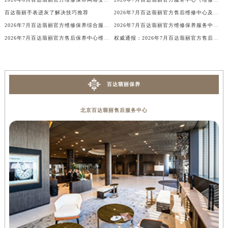
辽宁省铁岭市银州区南马路百达翡丽售后服务中心（需提前预约）
百达翡丽手表进灰了解决技巧推荐
2026年7月百达翡丽官方售后维修中心及保养点迁址新设补充一览表文本
辽宁省营口市站前区市府路与渤海大街交叉口百达翡丽售后服务中心（需提前预约）
2026年7月百达翡丽官方维修保养综合服务点最新动态补充最终汇总（搬迁新增）文件
2026年7月百达翡丽官方维修保养服务中心搬迁与新设点补充确认说明
2026年7月百达翡丽官方售后保养中心维修服务点迁址开业快讯正式发布定稿
权威通报：2026年7月百达翡丽官方售后网点迁移及新设
辽宁省沈阳市沈河区中街路137号亨得利名表维修授权店1楼百达翡丽售后服务中心（需提前预约）
辽宁省沈阳市沈河区中街路83号亨得利名表维修授权店1楼百达翡丽售后服务中心（需提前预约）
北京市朝阳区建国门外大街甲6号华熙国际中心D座11层1102室百达翡丽售后服务中心（北京总部）（需提前预约）
北京市东城区东长安街1号王府井东方广场W3座6层602室百达翡丽售后服务中心（需提前预约）
百达翡丽保养
河北省保定市竞秀区朝阳北大街北国先天下百达翡丽售后服务中心（需提前预约）
内蒙古自治区阿拉善盟市左旗土尔扈特大街百达翡丽售后服务中心（需提前预约）
北京百达翡丽售后服务中心
内蒙古自治区巴彦淖尔市临河区新华街百达翡丽售后服务中心（需提前预约）
内蒙古自治区包头市青山区幸福路甲3号王府井百货名表维修百达翡丽售后服务中心（需提前预约）
内蒙古自治区赤峰市红山区哈达街百达翡丽售后服务中心（需提前预约）
内蒙古自治区鄂尔多斯市东胜区伊金霍洛街百达翡丽售后服务中心（需提前预约）
内蒙古自治区呼伦贝尔市海拉尔区中央街百达翡丽售后服务中心（需提前预约）
内蒙古自治区通辽市科尔沁区明仁大街百达翡丽售后服务中心（需提前预约）
内蒙古自治区乌海市海勃湾区人民南路百达翡丽售后服务中心（需提前预约）
内蒙古自治区乌兰察布市集宁区恩和大街百达翡丽售后服务中心（需提前预约）