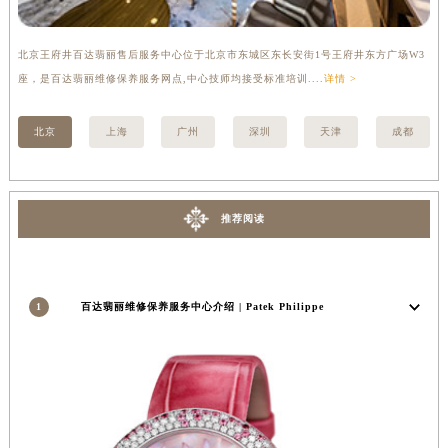
内蒙古自治区锡林郭勒盟市锡林浩特市光明街与额尔敦路交叉口百达翡丽售后服务中心（需提前预约）
内蒙古自治区兴安盟市乌兰浩特市兴安大街百达翡丽售后服务中心（需提前预约）
北京王府井百达翡丽售后服务中心位于北京市东城区东长安街1号王府井东方广场W3
上
山西省大同市平城区迎宾街百达翡丽售后服务中心（需提前预约）
座，是百达翡丽维修保养服务网点,中心技师均接受标准培训....
详情 >
修
山西省晋城市城区黄华街百达翡丽售后服务中心（需提前预约）
山西省晋中市榆次区顺城街百达翡丽售后服务中心（需提前预约）
北京
上海
广州
深圳
天津
成都
山西省临汾市尧都区解放路百达翡丽售后服务中心（需提前预约）
山西省吕梁市离石区永宁中路与建设街交叉口百达翡丽售后服务中心（需提前预约）
山西省朔州市朔城区怡西路与鄯阳西街交汇处百达翡丽售后服务中心（需提前预约）
推荐阅读
山西省忻州市忻府区和平东街与七一南路交叉口百达翡丽售后服务中心（需提前预约）
山西省阳泉市郊区平阳东街与新城大道交叉口百达翡丽售后服务中心（需提前预约）
山西省运城市盐湖区河东街百达翡丽售后服务中心（需提前预约）
1
百达翡丽维修保养服务中心介绍 | Patek Philippe
山西省长治市潞州区英雄中路百达翡丽售后服务中心（需提前预约）
山西省太原市迎泽区迎泽街道解放路15号亨得利名表维修授权店3楼百达翡丽售后服务中心（需提前预约）
天津市和平区赤峰道136号天津国际金融中心26层2603室百达翡丽售后服务中心（需提前预约）
安徽省安庆市迎江区人民路百达翡丽售后服务中心（需提前预约）
安徽省蚌埠市蚌山区淮河路百达翡丽售后服务中心（需提前预约）