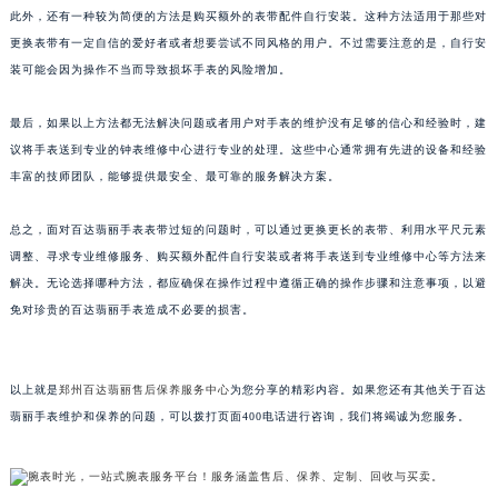
此外，还有一种较为简便的方法是购买额外的表带配件自行安装。这种方法适用于那些对
苏州市苏州工业园区星港街199号苏州中心办公楼C座22层08室（需提前预约）
更换表带有一定自信的爱好者或者想要尝试不同风格的用户。不过需要注意的是，自行安
武汉市江汉区解放大道686号世界贸易大厦38层09室（需提前预约）
装可能会因为操作不当而导致损坏手表的风险增加。
南宁市青秀区金湖路59号地王大厦12楼1224室（需提前预约）
合肥市蜀山区潜山路111号万象城华润大厦B座12楼03室（需提前预约）
最后，如果以上方法都无法解决问题或者用户对手表的维护没有足够的信心和经验时，建
泉州市丰泽区宝洲路729号浦西万达中心写字楼A座7楼709室（需提前预约）
议将手表送到专业的钟表维修中心进行专业的处理。这些中心通常拥有先进的设备和经验
丰富的技师团队，能够提供最安全、最可靠的服务解决方案。
青岛市南区山东路6号华润大厦B座22层04室（需提前预约）
烟台市芝罘区胜利路139号万达金融中心A座907室（需提前预约）
总之，面对百达翡丽手表表带过短的问题时，可以通过更换更长的表带、利用水平尺元素
长春市朝阳区西安大路727号中银大厦A座(旺进大厦)18层09室（需提前预约）
调整、寻求专业维修服务、购买额外配件自行安装或者将手表送到专业维修中心等方法来
贵阳市南明区都司高架桥路33号亨特国际金融中心14楼14D（需提前预约）
解决。无论选择哪种方法，都应确保在操作过程中遵循正确的操作步骤和注意事项，以避
昆明市盘龙区北京路928号同德昆明广场写字楼10层06室（需提前预约）
免对珍贵的百达翡丽手表造成不必要的损害。
石家庄市长安区中山东路39号勒泰中心写字楼B座13层07室（需提前预约）
西安市碑林区南关正街88号华侨城长安国际中心E座6楼10室（需提前预约）
以上就是
郑州百达翡丽售后保养服务中心
为您分享的精彩内容。如果您还有其他关于百达
海口市龙华区金贸东路5号海口华润大厦B座17层1707室（需提前预约）
翡丽手表维护和保养的问题，可以拨打页面400电话进行咨询，我们将竭诚为您服务。
唐山市路南区新华东道100号万达广场写字楼A座10层1002室（需提前预约）
台州市椒江区东海大道1800号腾达中心东1幢20楼2002室（需提前预约）
内蒙古自治区呼和浩特市玉泉区大学西街70号华润万象城写字楼（鄂尔多斯大厦）23层2326室（需提前预约）