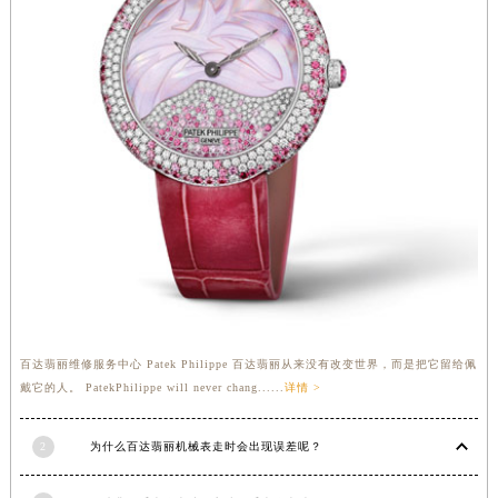
安徽省亳州市谯城区魏武大道百达翡丽售后服务中心（需提前预约）
安徽省池州市贵池区长江路百达翡丽售后服务中心（需提前预约）
安徽省滁州市琅琊区南谯北路百达翡丽售后服务中心（需提前预约）
安徽省阜阳市颍州区颍州北路百达翡丽售后服务中心（需提前预约）
安徽省淮北市相山区淮海路百达翡丽售后服务中心（需提前预约）
安徽省淮南市田家庵区国庆中路百达翡丽售后服务中心（需提前预约）
安徽省黄山市屯溪区黄山西路百达翡丽售后服务中心（需提前预约）
安徽省六安市金安区解放中路百达翡丽售后服务中心（需提前预约）
安徽省马鞍山市雨山区湖南西路百达翡丽售后服务中心（需提前预约）
安徽省宿州市埇桥区人民中路百达翡丽售后服务中心（需提前预约）
安徽省铜陵市铜官区石城大道百达翡丽售后服务中心（需提前预约）
安徽省芜湖市镜湖区中山路步行街百达翡丽售后服务中心（需提前预约）
百达翡丽维修服务中心 Patek Philippe 百达翡丽从来没有改变世界，而是把它留给佩
戴它的人。 PatekPhilippe will never chang......
详情 >
安徽省宣城市宣州区叠嶂西路百达翡丽售后服务中心（需提前预约）
福建省龙岩市新罗区九一南路百达翡丽售后服务中心（需提前预约）
2
为什么百达翡丽机械表走时会出现误差呢？
福建省南平市建阳区人民西路百达翡丽售后服务中心（需提前预约）
福建省宁德市蕉城区天湖东路百达翡丽售后服务中心（需提前预约）