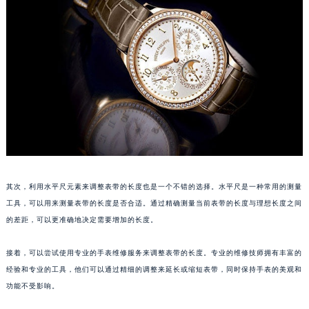
福州市鼓楼区五四路128-1号恒力城写字楼15层03室（需提前预约）
成都市锦江区人民东路6号SAC东原中心写字楼24层2406B室（需提前预约）
重庆市江北区观音桥步行街2号融恒时代广场写字楼9层902室（需提前预约）
长沙市芙蓉区定王台街道建湘路393号世茂环球金融中心写字楼（芙蓉广场）10层13室（需提前预约）
郑州市二七区铭功路10号华润大厦写字楼29层2905室（需提前预约）
太原市迎泽区解放路15号亨得利名表服务中心（品牌授权店）3层整层（需提前预约）
沈阳市沈河区中街路137号亨得利名表服务中心（品牌授权店）1层整层（需提前预约）
沈阳市沈河区中街路83号亨得利名表服务中心（品牌授权店）1层整层（需提前预约）
乌鲁木齐市天山区红山路26号时代广场（CCMALL）C座17层17-B（需提前预约）
其次，利用水平尺元素来调整表带的长度也是一个不错的选择。水平尺是一种常用的测量
温州市鹿城区锦绣路1067号置信广场10层1015室（需提前预约）
工具，可以用来测量表带的长度是否合适。通过精确测量当前表带的长度与理想长度之间
哈尔滨市道里区友谊西路600号富力中心T2座写字楼29层03室（需提前预约）
的差距，可以更准确地决定需要增加的长度。
大连市中山区人民路15号国际金融大厦7层G室（需提前预约）
佛山市禅城区季华五路57号万科金融中心C座12层1205室（需提前预约）
接着，可以尝试使用专业的手表维修服务来调整表带的长度。专业的维修技师拥有丰富的
东莞市东城街道鸿福东路1号民盈国贸中心T1写字楼9层907室（需提前预约）
经验和专业的工具，他们可以通过精细的调整来延长或缩短表带，同时保持手表的美观和
无锡市梁溪区人民中路139号恒隆广场写字楼1座11层1104室（需提前预约）
功能不受影响。
南通市崇川区工农路57号圆融广场写字楼16层1603室（需提前预约）