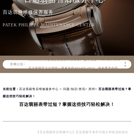
百达翡丽维修保养服务
PATEK PHILIPPE MAINTENANCE CENTER
2026年8月百达翡丽中国区售后服务网络优化升级公告
2026年8月百达翡丽全国官方售后客户服务热线：400-805-0910
▲
官网公告>
百达翡丽官方全国统一服务热线400-805-0910，服务覆盖中国大陆、香港、澳门、台湾全部区域（非大陆需加拨“+86”）
▼
2026年8月百达翡丽售后服务中心最新网点地址：
北京市朝阳区建国门外大街甲6号华熙国际中心写字楼D座11层1102室（北京总部）（需提前预约）
当前位置：
百达翡丽售后维修服务中心
>
问题/知识/资讯
>
郑州
> 百达翡丽表带过短？掌
北京市东城区东长安街1号东方广场写字楼W3座6层602室（需提前预约）
握这些技巧轻松解决！
天津市和平区赤峰道136号天津国际金融中心写字楼26层2603室（需提前预约）
百达翡丽表带过短？掌握这些技巧轻松解决！
上海市徐汇区虹桥路3号港汇中心写字楼2座37层3705室（需提前预约）
上海市黄浦区南京东路299号宏伊国际广场写字楼8层806室（需提前预约）
南京市秦淮区中山南路1号（新街口）南京中心写字楼22层C1-1室（需提前预约）
常州市新北区龙锦路1590号现代传媒中心写字楼5号楼10层1008室（需提前预约）
【百达翡丽售后维修中心】百达翡丽手表作为瑞士钟表业的杰出