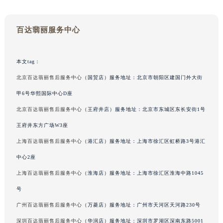
甘肃省兰州市七里河区西津西路16号兰州中心写字楼21层2102室（需提前预约）
重庆市解放碑渝中区民权路28号英利国际金融中心写字楼20层01室（需提前预约）
百达翡丽服务中心
黑龙江省大庆市萨尔图区会战大街百达翡丽售后服务中心（需提前预约）
黑龙江省鹤岗市向阳区红军路百达翡丽售后服务中心（需提前预约）
本文tag：
黑龙江省黑河市爱辉区中央街百达翡丽售后服务中心（需提前预约）
北京百达翡丽售后服务中心
（国贸店）服务地址：北京市朝阳区建国门外大街
黑龙江省鸡西市鸡冠区红军路百达翡丽售后服务中心（需提前预约）
黑龙江省佳木斯市向阳区长安路百达翡丽售后服务中心（需提前预约）
甲6号华熙国际中心D座
黑龙江省牡丹江市东安区太平路百达翡丽售后服务中心（需提前预约）
北京百达翡丽售后服务中心
（王府井店）服务地址：北京市东城区东长安街1号
黑龙江省七台河市桃山区大同街百达翡丽售后服务中心（需提前预约）
王府井东方广场W3座
黑龙江省齐齐哈尔市龙沙区龙华路百达翡丽售后服务中心（需提前预约）
上海百达翡丽售后服务中心
（港汇店）服务地址：上海市徐汇区虹桥路3号港汇
黑龙江省双鸭山市尖山区新兴大街百达翡丽售后服务中心（需提前预约）
中心2座
黑龙江省绥化市北林区新华街与康庄路交叉口百达翡丽售后服务中心（需提前预约）
上海百达翡丽售后服务中心
（淮海店）服务地址：上海市徐汇区淮海中路1045
黑龙江省伊春市伊美区通河路百达翡丽售后服务中心（需提前预约）
号
吉林省白城市洮北区明仁南街百达翡丽售后服务中心（需提前预约）
吉林省白山市浑江区浑江大街百达翡丽售后服务中心（需提前预约）
广州百达翡丽售后服务中心
（万菱店）服务地址：广州市天河区天河路230号
吉林省吉林市船营区河南街百达翡丽售后服务中心（需提前预约）
深圳百达翡丽售后服务中心
（华润店）服务地址：深圳市罗湖区深南东路5001