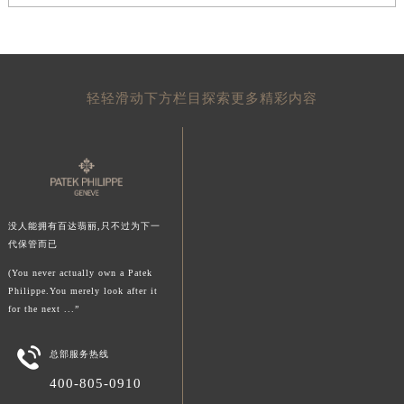
山东省威海市环翠区新威海路89号振华商厦一楼名表维修百达翡丽售后服务中心（需提前预约）
山东省潍坊市奎文区东风东街百达翡丽售后服务中心（需提前预约）
山东省枣庄市滕州市北辛路与善国路交叉口百达翡丽售后服务中心（需提前预约）
山东省淄博市张店区金晶大道百达翡丽售后服务中心（需提前预约）
轻轻滑动下方栏目探索更多精彩内容
上海市黄浦区南京东路299号宏伊国际广场写字楼8层806室百达翡丽售后服务中心（需提前预约）
上海市徐汇区虹桥路3号港汇中心2座37层3705室百达翡丽售后服务中心（需提前预约）
浙江省杭州市上城区钱江路1366号华润大厦A座5层503-5室百达翡丽售后服务中心（需提前预约）
浙江省湖州市吴兴区劳动路百达翡丽售后服务中心（需提前预约）
浙江省嘉兴市南湖区广益路705号嘉兴世界贸易中心A座13层1304室百达翡丽售后服务中心（需提前预约）
没人能拥有百达翡丽,只不过为下一
浙江省金华市金东区东市南街777号金华万达广场4号楼22楼2209室百达翡丽售后服务中心（需提前预约）
代保管而已
浙江省丽水市莲都区解放街百达翡丽售后服务中心（需提前预约）
(You never actually own a Patek
Philippe.You merely look after it
浙江省宁波市江北区大闸南路500号来福士广场办公楼20层2009室百达翡丽售后服务中心（需提前预约）
for the next ...”
浙江省衢州市柯城区上街百达翡丽售后服务中心（需提前预约）
浙江省绍兴市越城区胜利东路379号世茂天际中心写字楼8层805室百达翡丽售后服务中心（需提前预约）

总部服务热线
浙江省舟山市定海区解放东路百达翡丽售后服务中心（需提前预约）
400-805-0910
澳门特别行政区大堂区议事亭前地（新马路）百达翡丽售后服务中心（需提前预约）