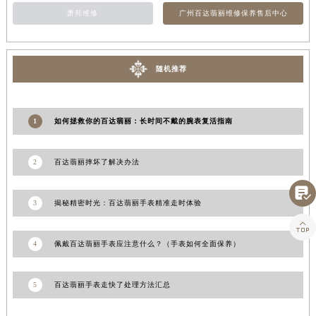
萧邦维修
广州百达翡丽维修保养售后中心
江西省景德镇市珠山区珠山中路百达翡丽售后服务中心（需提前预约）
江西省九江市浔阳区浔阳路百达翡丽售后服务中心（需提前预约）
江西省南昌市红谷滩新区红谷中大道998号绿地双子塔（中央广场）A1座办公楼14层1407室百达翡丽售后服务中心（需提前预约）
随机推荐
江西省萍乡市安源区萍安北大道与康庄路交叉口百达翡丽售后服务中心（需提前预约）
江西省上饶市信州区滨江西路百达翡丽售后服务中心（需提前预约）
江西省新余市渝水区北湖西路百达翡丽售后服务中心（需提前预约）
1
如何拯救你的百达翡丽：长时间不戴的腕表复活指南
江西省宜春市袁州区中山中路百达翡丽售后服务中心（需提前预约）
江西省鹰潭市月湖区胜利东路百达翡丽售后服务中心（需提前预约）
2
百达翡丽摔坏了解决办法
山东省德州市德城区东风中路百达翡丽售后服务中心（需提前预约）

山东省东营市东营区济南路百达翡丽售后服务中心（需提前预约）
3
揭秘精密时光：百达翡丽手表精准走时体验
山东省济南市历下区经十路11111号华润中心写字楼（万象城）15层1508室百达翡丽售后服务中心（需提前预约）

山东省济宁市任城区太白楼路百达翡丽售后服务中心（需提前预约）
4
佩戴百达翡丽手表应注意什么？（手表如何全面保养）
山东省莱芜市文化南路8号银座商城名表维修一楼名表维修百达翡丽售后服务中心（需提前预约）
山东省临沂市兰山区解放路百达翡丽售后服务中心（需提前预约）
5
百达翡丽手表走快了处理方法汇总
山东省日照市东港区烟台路百达翡丽售后服务中心（需提前预约）
山东省泰安市泰山区财源街道泰山大街百达翡丽售后服务中心（需提前预约）