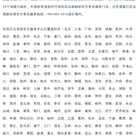
安徽省亳州市谯城区魏武大道百达翡丽售后服务中心（需提前预约）
34个省级行政区，中国所有省份均可找到百达翡丽的官方售后服务门店，注意需拨打百达
翡丽全国官方售后服务热线：400-805-0910进行预约。
安徽省池州市贵池区长江路百达翡丽售后服务中心（需提前预约）
安徽省滁州市琅琊区南谯北路百达翡丽售后服务中心（需提前预约）
目前
百达翡丽售后
服务中心已覆盖的市：北京、上海、广州、深圳、成都、杭州、天津、
安徽省阜阳市颍州区颍州北路百达翡丽售后服务中心（需提前预约）
南京、重庆、郑州、长沙、宁波、厦门、福州、南昌、金华、嘉兴、扬州、常州、绍兴、
安徽省淮北市相山区淮海路百达翡丽售后服务中心（需提前预约）
徐州、盐城、泰州、济南、惠州、苏州、武汉、西安、青岛、无锡、温州、沈阳、大连、
安徽省淮南市田家庵区国庆中路百达翡丽售后服务中心（需提前预约）
海口、三亚、佛山、东莞、珠海、哈尔滨、合肥、昆明、太原、石家庄、南宁、南通、长
安徽省黄山市屯溪区黄山西路百达翡丽售后服务中心（需提前预约）
春、烟台、唐山、廊坊、保定、贵阳、泉州、台州、湖州、中山、乌鲁木齐、洛阳、邯
郸、秦皇岛、澳门、西宁、潍坊、呼和浩特、沧州、鞍山、赣州、临沂、岳阳、平顶山、
安徽省六安市金安区解放中路百达翡丽售后服务中心（需提前预约）
镇江、桂林、芜湖、汕头、淄博、兰州、银川、郴州、大庆、张家口、衡阳、焦作、周
安徽省马鞍山市雨山区湖南西路百达翡丽售后服务中心（需提前预约）
口、邵阳、亳州、新乡、衡水、牡丹江、德州、聊城、包头、淮安、宜昌、许昌、邢台、
安徽省宿州市埇桥区人民中路百达翡丽售后服务中心（需提前预约）
宿迁、丽水、蚌埠、上饶、晋中、葫芦岛、四平、宜春、滁州、大同、舟山、绵阳、天
安徽省铜陵市铜官区石城大道百达翡丽售后服务中心（需提前预约）
水、德阳、承德、绥化、马鞍山、三明、滨州、黄冈、赤峰、荆州、通化、鸡西、佳木
安徽省芜湖市镜湖区中山路步行街百达翡丽售后服务中心（需提前预约）
斯、黑河、连云港、阜阳、吉安、枣庄、永州、清远、揭阳、梧州、渭南、延安、长治、
安徽省宣城市宣州区叠嶂西路百达翡丽售后服务中心（需提前预约）
运城、淮南、莆田、荆门、益阳、梅州、达州、榆林、威海、九江、济宁、齐齐哈尔、南
阳、常德、呼伦贝尔、丹东、锦州、辽阳、辽源、衢州、安庆、龙岩、宁德、鹰潭、泰
福建省龙岩市新罗区九一南路百达翡丽售后服务中心（需提前预约）
安、商丘、驻马店、咸宁、江门、茂名、玉林、乐山、南充、雅安、宝鸡、柳州、拉萨、
福建省南平市建阳区人民西路百达翡丽售后服务中心（需提前预约）
丽江、张家界、襄阳、株洲、遵义、鄂尔多斯、阳泉、昆山、黄石、湘潭、十堰、漳州、
福建省宁德市蕉城区天湖东路百达翡丽售后服务中心（需提前预约）