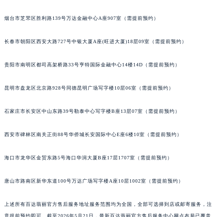
内蒙古自治区锡林郭勒盟市锡林浩特市光明街与额尔敦路交叉口百达翡丽售后服务中心（需提前预约）
烟台市芝罘区胜利路139号万达金融中心A座907室（需提前预约）
内蒙古自治区兴安盟市乌兰浩特市兴安大街百达翡丽售后服务中心（需提前预约）
山西省大同市平城区迎宾街百达翡丽售后服务中心（需提前预约）
长春市朝阳区西安大路727号中银大厦A座(旺进大厦)18层09室（需提前预约）
山西省晋城市城区黄华街百达翡丽售后服务中心（需提前预约）
山西省晋中市榆次区顺城街百达翡丽售后服务中心（需提前预约）
贵阳市南明区都司高架桥路33号亨特国际金融中心14楼14D（需提前预约）
山西省临汾市尧都区解放路百达翡丽售后服务中心（需提前预约）
昆明市盘龙区北京路928号同德昆明广场写字楼10层06室（需提前预约）
山西省吕梁市离石区永宁中路与建设街交叉口百达翡丽售后服务中心（需提前预约）
山西省朔州市朔城区怡西路与鄯阳西街交汇处百达翡丽售后服务中心（需提前预约）
石家庄市长安区中山东路39号勒泰中心写字楼B座13层07室（需提前预约）
山西省忻州市忻府区和平东街与七一南路交叉口百达翡丽售后服务中心（需提前预约）
山西省阳泉市郊区平阳东街与新城大道交叉口百达翡丽售后服务中心（需提前预约）
西安市碑林区南关正街88号华侨城长安国际中心E座6楼10室（需提前预约）
山西省运城市盐湖区河东街百达翡丽售后服务中心（需提前预约）
海口市龙华区金贸东路5号海口华润大厦B座17层1707室（需提前预约）
山西省长治市潞州区英雄中路百达翡丽售后服务中心（需提前预约）
山西省太原市迎泽区迎泽街道解放路15号亨得利名表维修授权店3楼百达翡丽售后服务中心（需提前预约）
唐山市路南区新华东道100号万达广场写字楼A座10层1002室（需提前预约）
天津市和平区赤峰道136号天津国际金融中心26层2603室百达翡丽售后服务中心（需提前预约）
安徽省安庆市迎江区人民路百达翡丽售后服务中心（需提前预约）
上述所有百达翡丽官方售后服务地址服务范围均为全国，全部可选择到店或邮寄服务，注
安徽省蚌埠市蚌山区淮河路百达翡丽售后服务中心（需提前预约）
意提前预约即可。截至2026年5月21日，最新百达翡丽官方售后服务中心网点布局已覆盖