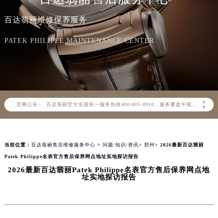
百达翡丽维修保养服务
PATEK PHILIPPE MAINTENANCE CENTER
2026年8月百达翡丽中国区售后服务网络优化升级公告
2026年8月百达翡丽全国官方售后客户服务热线：400-805-0910
▲
官网公告>
百达翡丽官方全国统一服务热线400-805-0910，服务覆盖中国大陆、香港、澳门、台湾全部区域（非大陆需加拨“+86”）
▼
2026年8月百达翡丽售后服务中心最新网点地址：
北京市朝阳区建国门外大街甲6号华熙国际中心写字楼D座11层1102室（北京总部）（需提前预约）
当前位置：
百达翡丽售后维修服务中心
>
问题/知识/资讯
>
郑州
> 2026最新百达翡丽
北京市东城区东长安街1号东方广场写字楼W3座6层602室（需提前预约）
Patek Philippe名表官方售后保养网点地址实地探访报告
天津市和平区赤峰道136号天津国际金融中心写字楼26层2603室（需提前预约）
2026最新百达翡丽Patek Philippe名表官方售后保养网点地
上海市徐汇区虹桥路3号港汇中心写字楼2座37层3705室（需提前预约）
址实地探访报告
上海市黄浦区南京东路299号宏伊国际广场写字楼8层806室（需提前预约）
南京市秦淮区中山南路1号（新街口）南京中心写字楼22层C1-1室（需提前预约）
常州市新北区龙锦路1590号现代传媒中心写字楼5号楼10层1008室（需提前预约）