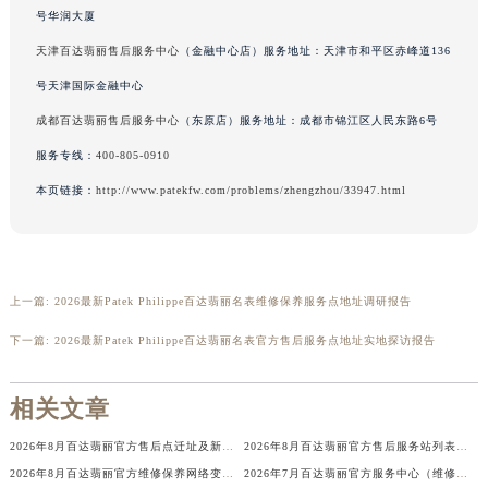
号华润大厦
澳门特别行政区风顺堂区南湾大马路百达翡丽售后服务中心（需提前预约）
澳门特别行政区花地玛堂区关闸广场百达翡丽售后服务中心（需提前预约）
天津百达翡丽售后服务中心
（金融中心店）服务地址：天津市和平区赤峰道136
澳门特别行政区花王堂区大三巴商圈百达翡丽售后服务中心（需提前预约）
号天津国际金融中心
澳门特别行政区嘉模堂区官也街百达翡丽售后服务中心（需提前预约）
成都百达翡丽售后服务中心
（东原店）服务地址：成都市锦江区人民东路6号
澳门省路氹城市金光大道百达翡丽售后服务中心（需提前预约）
服务专线：
400-805-0910
澳门特别行政区望德堂区塔石广场百达翡丽售后服务中心（需提前预约）
本页链接：
http://www.patekfw.com/problems/zhengzhou/33947.html
福建省福州市鼓楼区五四路128-1号恒力城写字楼15层03室百达翡丽售后服务中心（需提前预约）
福建省厦门市思明区湖滨东路95号万象城华润大厦B座11层1104室百达翡丽售后服务中心（需提前预约）
广东省潮州市潮安区新风路与潮汕路交汇处百达翡丽售后服务中心（需提前预约）
广东省广州市天河区天河路230号万菱汇国际中心A塔7层704室百达翡丽售后服务中心（需提前预约）
上一篇:
2026最新Patek Philippe百达翡丽名表维修保养服务点地址调研报告
广东省广州市越秀区环市东路371-375号世界贸易中心大厦南塔15层1507室百达翡丽售后服务中心（需提前预约）
下一篇:
2026最新Patek Philippe百达翡丽名表官方售后服务点地址实地探访报告
广东省河源市源城区越王大道百达翡丽售后服务中心（需提前预约）
广东省惠州市惠城区江北文昌一路7号华贸大厦1座30层3005室百达翡丽售后服务中心（需提前预约）
相关文章
广东省江门市蓬江区广场西路百达翡丽售后服务中心（需提前预约）
2026年8月百达翡丽官方售后点迁址及新增信息补充速递
2026年8月百达翡丽官方售后服务站列表最新版（迁址+新增）
广东省揭阳市榕城进贤门步行街百达翡丽售后服务中心（需提前预约）
2026年8月百达翡丽官方维修保养网络变动补充最终明细版（搬迁+新设）
2026年7月百达翡丽官方服务中心（维修保养）搬迁及新设正式告知函
广东省茂名市电白区水东街道迎宾大道百达翡丽售后服务中心（需提前预约）