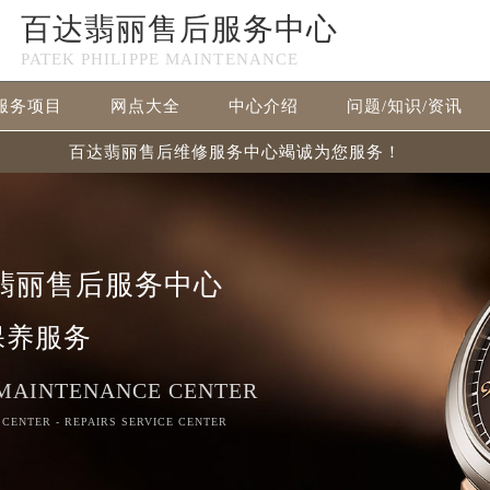
百达翡丽售后服务中心
PATEK PHILIPPE MAINTENANCE
服务项目
网点大全
中心介绍
问题/知识/资讯
百达翡丽售后维修服务中心竭诚为您服务！
翡丽售后服务中心
保养服务
 MAINTENANCE CENTER
 CENTER - REPAIRS SERVICE CENTER
务网络优化升级公告
务热线：400-805-0910