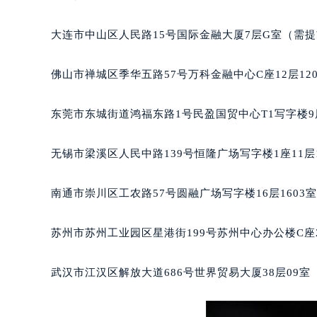
内蒙古自治区阿拉善盟市左旗土尔扈
内蒙古自治区巴彦淖尔市临河区新华
大连市中山区人民路15号国际金融大厦7层G室（需
内蒙古自治区包头市青山区幸福路甲
内蒙古自治区赤峰市红山区哈达街百
佛山市禅城区季华五路57号万科金融中心C座12层12
内蒙古自治区鄂尔多斯市东胜区伊金
内蒙古自治区呼伦贝尔市海拉尔区中
东莞市东城街道鸿福东路1号民盈国贸中心T1写字楼9
内蒙古自治区通辽市科尔沁区明仁大
内蒙古自治区乌海市海勃湾区人民南
无锡市梁溪区人民中路139号恒隆广场写字楼1座11层
内蒙古自治区乌兰察布市集宁区恩和
内蒙古自治区锡林郭勒盟市锡林浩特
南通市崇川区工农路57号圆融广场写字楼16层1603
内蒙古自治区兴安盟市乌兰浩特市兴
山西省大同市平城区迎宾街百达翡丽
苏州市苏州工业园区星港街199号苏州中心办公楼C座
山西省晋城市城区黄华街百达翡丽售
山西省晋中市榆次区顺城街百达翡丽
武汉市江汉区解放大道686号世界贸易大厦38层09
山西省临汾市尧都区解放路百达翡丽
山西省吕梁市离石区永宁中路与建设