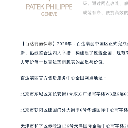
级。通过网点改造、
绍兴市越城区胜利东路379号世茂天
嘉兴市南湖区广益路705号嘉兴世界贸
规范有序、便捷高效
南昌市红谷滩新区红谷中大道998号
济南市历下区经十路11111号华润中
广州市天河区天河路230号万菱汇国
【
百达翡丽保养
】2026年，百达翡丽中国区正式完
广州市越秀区环市东路371-375号
深圳市罗湖区深南东路5001号华润大
新、热线整合这四大举措，构建起了覆盖全国、规范
惠州市惠城区江北文昌一路7号华贸大
力守护每一枚百达翡丽腕表的品质与价值。
厦门市思明区湖滨东路95号华润大厦写
福州市鼓楼区五四路128-1号恒力城
百达翡丽官方售后服务中心全国网点地址：
成都市锦江区人民东路6号SAC东原中
重庆市江北区观音桥步行街2号融恒时
北京市东城区东长安街1号东方广场写字楼W3座6层6
长沙市芙蓉区定王台街道建湘路393
郑州市二七区铭功路10号华润大厦写字
北京市朝阳区建国门外大街甲6号华熙国际中心写字楼D
太原市迎泽区解放路15号亨得利名
沈阳市沈河区中街路137号亨得利名
天津市和平区赤峰道136号天津国际金融中心写字楼26