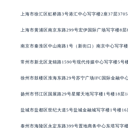
沈阳市沈河区中街路83号亨得利名
乌鲁木齐市天山区红山路26号时代广场
上海市徐汇区虹桥路3号港汇中心写字楼2座37层370
温州市鹿城区锦绣路1067号置信广场
哈尔滨市道里区友谊西路600号富力中
上海市黄浦区南京东路299号宏伊国际广场写字楼8层
大连市中山区人民路15号国际金融大
佛山市禅城区季华五路57号万科金融中
南京市秦淮区中山南路1号（新街口）南京中心写字楼2
东莞市东城街道鸿福东路1号民盈国贸
无锡市梁溪区人民中路139号恒隆广场
常州市新北区龙锦路1590号现代传媒中心写字楼5号楼
南通市崇川区工农路57号圆融广场写字
苏州市苏州工业园区星港街199号苏州
徐州市鼓楼区淮海东路29号苏宁广场IFC国际金融中心
武汉市江汉区解放大道686号世界贸易
南宁市青秀区金湖路59号地王大厦12
扬州市邗江区国展路29号星耀天地写字楼1号楼18层1
合肥市蜀山区潜山路111号万象城华润
泉州市丰泽区宝洲路729号浦西万达中
盐城市盐都区世纪大道5号盐城金融城写字楼1号楼16
青岛市南区山东路6号华润大厦B座2
烟台市芝罘区胜利路139号万达金融中
泰州市海陵区永定东路399号置地商务中心东塔写字楼