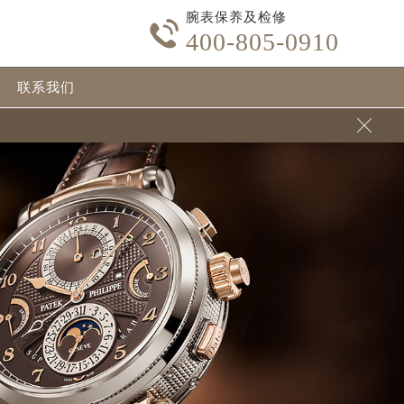
腕表保养及检修

400-805-0910
联系我们
