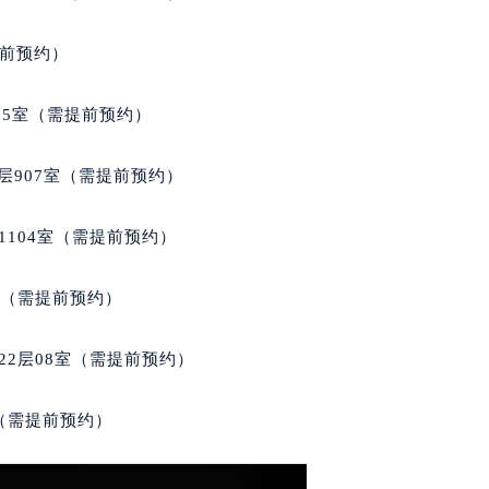
特大街百达翡丽售后服务中心（需提前预约）
街百达翡丽售后服务中心（需提前预约）
提前预约）
3号王府井百货名表维修百达翡丽售后服务中心（需提前预约）
达翡丽售后服务中心（需提前预约）
05室（需提前预约）
霍洛街百达翡丽售后服务中心（需提前预约）
央街百达翡丽售后服务中心（需提前预约）
层907室（需提前预约）
街百达翡丽售后服务中心（需提前预约）
路百达翡丽售后服务中心（需提前预约）
1104室（需提前预约）
大街百达翡丽售后服务中心（需提前预约）
市光明街与额尔敦路交叉口百达翡丽售后服务中心（需提前预约
室（需提前预约）
安大街百达翡丽售后服务中心（需提前预约）
售后服务中心（需提前预约）
22层08室（需提前预约）
后服务中心（需提前预约）
售后服务中心（需提前预约）
室（需提前预约）
售后服务中心（需提前预约）
街交叉口百达翡丽售后服务中心（需提前预约）