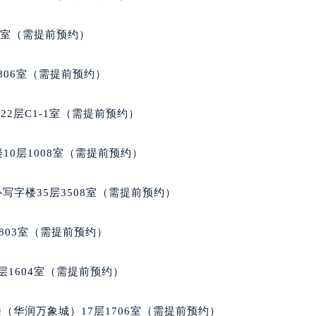
表服务中心（品牌授权店）1层整层（需提前预约）
（CCMALL）C座17层17-B（需提前预约）
5室（需提前预约）
10层1015室（需提前预约）
心T2座写字楼29层03室（需提前预约）
806室（需提前预约）
厦7层G室（需提前预约）
心C座12层1205室（需提前预约）
2层C1-1室（需提前预约）
中心T1写字楼9层907室（需提前预约）
写字楼1座11层1104室（需提前预约）
10层1008室（需提前预约）
楼16层1603室（需提前预约）
中心办公楼C座22层08室（需提前预约）
写字楼35层3508室（需提前预约）
大厦38层09室（需提前预约）
楼1224室（需提前预约）
803室（需提前预约）
大厦B座12楼03室（需提前预约）
心写字楼A座7楼709室（需提前预约）
层1604室（需提前预约）
2层04室（需提前预约）
心A座907室（需提前预约）
（华润万象城）17层1706室（需提前预约）