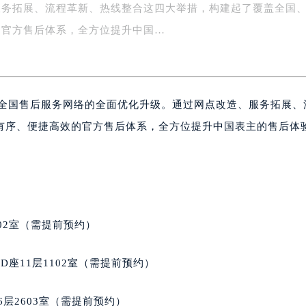
服务拓展、流程革新、热线整合这四大举措，构建起了覆盖全国
际中心写字楼8层805室（需提前预约）
易中心写字楼A座13层1304室（需提前预约）
的官方售后体系，全方位提升中国…
绿地双子塔（中央广场）A1座办公楼14层07室（需提前预约）
心写字楼（万象城）15层1508室（需提前预约）
际中心写字楼A塔7层704室（需提前预约）
成全国售后服务网络的全面优化升级。通过网点改造、服务拓展、
世界贸易中心大厦南塔写字楼15层07室（需提前预约）
厦写字楼17层1701室（需提前预约）
有序、便捷高效的官方售后体系，全方位提升中国表主的售后体
厦写字楼1座30层05室（需提前预约）
字楼B座11层1104室（需提前预约）
写字楼15层03室（需提前预约）
心写字楼24层2406B室（需提前预约）
代广场写字楼9层902室（需提前预约）
02室（需提前预约）
号世茂环球金融中心写字楼（芙蓉广场）10层13室（需提前预约
楼29层2905室（需提前预约）
座11层1102室（需提前预约）
表服务中心（品牌授权店）3层整层（需提前预约）
表服务中心（品牌授权店）1层整层（需提前预约）
层2603室（需提前预约）