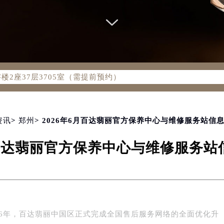
805-0910，服务覆盖中国大陆、香港、澳门、台湾全部区域（非大
新网点地址：
国际中心写字楼D座11层1102室（北京总部）（需提前预约）
字楼W3座6层602室（需提前预约）
融中心写字楼26层2603室（需提前预约）
2座37层3705室（需提前预约）
际广场写字楼8层806室（需提前预约）
南京中心写字楼22层C1-1室（需提前预约）
中心写字楼5号楼10层1008室（需提前预约）
资讯
>
郑州
> 2026年6月百达翡丽官方保养中心与维修服务站信
FC国际金融中心写字楼35层3508室（需提前预约）
月百达翡丽官方保养中心与维修服务
楼1号楼18层1803室（需提前预约）
字楼1号楼16层1604室（需提前预约）
务中心东塔写字楼（华润万象城）17层1706室（需提前预约）
场办公楼20层2009室（需提前预约）
写字楼A座5层503-5室（需提前预约）
26年，百达翡丽中国区正式完成全国售后服务网络的全面优化升
广场写字楼4号楼22层2209室（需提前预约）