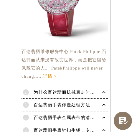
百达翡丽维修服务中心 Patek Philippe 百
达翡丽从来没有改变世界，而是把它留给
佩戴它的人。 PatekPhilippe will never
提前预约）
chang......
详情 >
2
为什么百达翡丽机械表走时会出现误差呢？
3
百达翡丽手表停走处理方法（手表停走维修）
4
百达翡丽手表金属表带的清洗方法有哪些？（金属表带的清洗）

5
百达翡丽手表针扣生锈，专业处理更安全