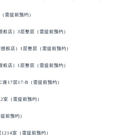
售后服务中心（需提前预约）
售后服务中心（需提前预约）
室（需提前预约）
售后服务中心（需提前预约）
售后服务中心（需提前预约）
授权店）3层整层（需提前预约）
丽售后服务中心（需提前预约）
丽售后服务中心（需提前预约）
牌授权店）1层整层（需提前预约）
丽售后服务中心（需提前预约）
丽售后服务中心（需提前预约）
授权店）1层整层（需提前预约）
翡丽售后服务中心（需提前预约）
售后服务中心（需提前预约）
座17层17-B（需提前预约）
街交叉口百达翡丽售后服务中心（需提前预约）
得利名表维修授权店1楼百达翡丽售后服务中心（需提前预约）
02室（需提前预约）
得利名表维修授权店1楼百达翡丽售后服务中心（需提前预约）
国际中心D座11层1102室百达翡丽售后服务中心（北京总部）
需提前预约）
广场W3座6层602室百达翡丽售后服务中心（需提前预约）
先天下百达翡丽售后服务中心（需提前预约）
1214室（需提前预约）