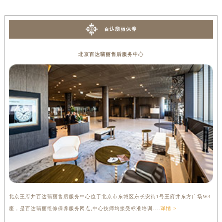
百达翡丽保养
北京百达翡丽售后服务中心
北京王府井百达翡丽售后服务中心位于北京市东城区东长安街1号王府井东方广场W3
上
座，是百达翡丽维修保养服务网点,中心技师均接受标准培训....
详情 >
修