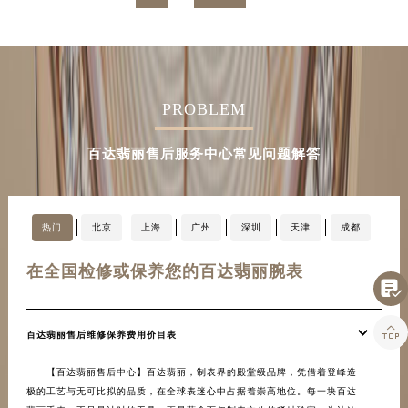
PROBLEM
百达翡丽售后服务中心常见问题解答
热门
北京
上海
广州
深圳
天津
成都
在全国检修或保养您的百达翡丽腕表
在


百达翡丽售后维修保养费用价目表
百达
【百达翡丽售后中心】百达翡丽，制表界的殿堂级品牌，凭借着登峰造
百达
极的工艺与无可比拟的品质，在全球表迷心中占据着崇高地位。每一块百达
中心