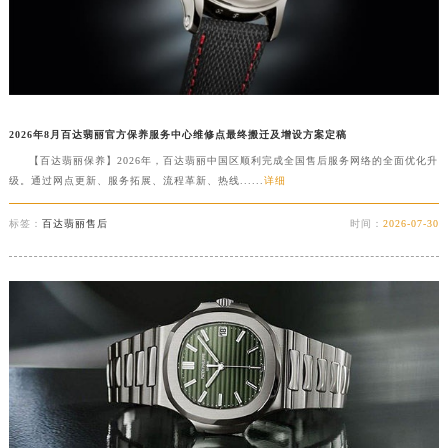
2026年8月百达翡丽官方保养服务中心维修点最终搬迁及增设方案定稿
【百达翡丽保养】2026年，百达翡丽中国区顺利完成全国售后服务网络的全面优化升
级。通过网点更新、服务拓展、流程革新、热线......
详细
标签：
百达翡丽售后
时间：
2026-07-30