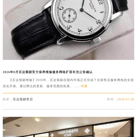
2026年8月百达翡丽官方保养维修服务网络扩容补充公告确认
【百达翡丽维修】2026年，百达翡丽在国内市场正式完成了全国售后服务网络的全面
优化升级。通过网点的更新、服务范围的拓展、......
详细
标签：
百达翡丽售后
时间：
2026-07-30