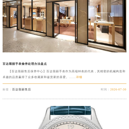
百达翡丽手表偷停处理办法盘点
【百达翡丽售后保养中心】百达翡丽手表作为高端钟表的代表，其精密的机械构造和
卓越的品质赢得了众多收藏家和鉴赏家的喜爱。......
详细
标签：
百达翡丽售后
时间：
2026-07-30