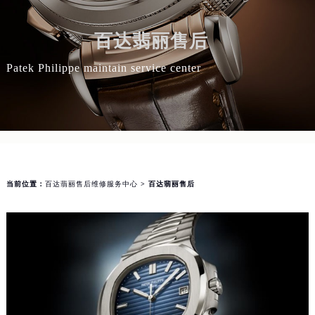
百达翡丽售后
Patek Philippe maintain service center
当前位置：
百达翡丽售后维修服务中心
> 百达翡丽售后