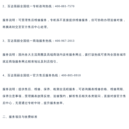
2、百达翡丽全国统一专柜咨询热线：400-881-7570
新疆维吾尔自治区可克达拉市幸福路百达翡丽售后服务中心（需提前预约）
新疆维吾尔自治区克拉玛依市克拉玛依区友谊路百达翡丽售后服务中心（需提前预约）
服务说明：可受理售后维修服务，专柜虽不直接提供维修服务，但可协助办理送修对接，
新疆维吾尔自治区库车市库车市文化东路百达翡丽售后服务中心（需提前预约）
将腕表转交至官方售后中心处理。
新疆维吾尔自治区库尔勒市库尔勒市人民东路百达翡丽售后服务中心（需提前预约）
新疆维吾尔自治区奎屯市团结西街百达翡丽售后服务中心（需提前预约）
3、百达翡丽全国统一商场服务热线：400-967-2013
新疆维吾尔自治区昆玉市昆泉街百达翡丽售后服务中心（需提前预约）
服务说明：国内各大主流商圈及高端商场均设有服务网点，拨打该热线可查询全国各城市
新疆维吾尔自治区沙湾市三道河子镇世纪大道南路百达翡丽售后服务中心（需提前预约）
就近商场服务网点精准地址及到店指引。
新疆维吾尔自治区石河子市北二路百达翡丽售后服务中心（需提前预约）
新疆维吾尔自治区双河市光明路百达翡丽售后服务中心（需提前预约）
4、百达翡丽全国统一官方售后服务热线：400-805-0910
新疆维吾尔自治区塔城市塔城地区闻琴路百达翡丽售后服务中心（需提前预约）
新疆维吾尔自治区铁门关市兴疆路百达翡丽售后服务中心（需提前预约）
服务说明：提供售后、维修、保养、检测全流程服务，可咨询腕表维修价格、维修周期、
新疆维吾尔自治区图木舒克市图木舒克市中兴街百达翡丽售后服务中心（需提前预约）
保养注意事项，受理腕表故障反馈、送修预约，解答售后相关各类疑问，直接对接官方售
后中心，无需通过专柜中转，提升服务效率。
新疆维吾尔自治区吐鲁番市高昌区文化中路文化中路百达翡丽售后服务中心（需提前预约）
新疆维吾尔自治区乌苏市乌鲁木齐北路百达翡丽售后服务中心（需提前预约）
二、服务项目与收费标准
新疆维吾尔自治区五家渠市长征西街百达翡丽售后服务中心（需提前预约）
新疆维吾尔自治区新星市东风路百达翡丽售后服务中心（需提前预约）