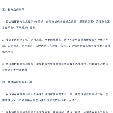
四川省乐山市市中区嘉定中路百达翡丽售后服务中心（需提前预约）
三、官方质保政策
四川省凉山州市西昌市大巷口下街百达翡丽售后服务中心（需提前预约）
四川省泸州市江阳区治平路百达翡丽售后服务中心（需提前预约）
1. 百达翡丽官方售后提供2年质保。自维修或保养完成之日起，所更换的配件及服务在正
四川省眉山市东坡区三苏路百达翡丽售后服务中心（需提前预约）
常使用条件下享受2年 服务。
四川省绵阳市涪城区翠花街百达翡丽售后服务中心（需提前预约）
2. 质保范围包括：机芯运行故障、电池续航异常、防水性能失效等因维修操作导致的问
四川省南充市高坪区江东大道百达翡丽售后服务中心（需提前预约）
题。人为损坏、意外撞击、未经的第三方拆修、未按官方建议进行日常保养等情况不在质
四川省内江市东兴区汉安大道百达翡丽售后服务中心（需提前预约）
保范围内。
四川省攀枝花市东区三线大道北段百达翡丽售后服务中心（需提前预约）
四川省遂宁市船山区香林南路百达翡丽售后服务中心（需提前预约）
3. 质保期内如需售后服务，请携带官方维修单据或通过服务热线预约，到直属售后网点
四川省雅安市雨城区熊猫大道百达翡丽售后服务中心（需提前预约）
或通过邮寄方式处理。
四川省宜宾市翠屏区长翠路百达翡丽售后服务中心（需提前预约）
四、技术标准与服务环境
四川省资阳市雁江区滨江大道一段与和平南路百达翡丽售后服务中心（需提前预约）
四川省自贡市自流井区华商北路百达翡丽售后服务中心（需提前预约）
1. 百达翡丽直属售后中心配备原厂级精密仪器与专业工具，所有维修技师均经过瑞士总
西藏自治区阿里地区噶尔县北京西路百达翡丽售后服务中心（需提前预约）
部培训认证，严格遵循百达翡丽原厂技术规范执行每一次操作。
西藏自治区昌都市卡若区昌都西路百达翡丽售后服务中心（需提前预约）
西藏自治区拉萨市城关区北京中路百达翡丽售后服务中心（需提前预约）
2. 服务环境采用恒温恒湿无尘车间标准，腕表拆解、清洗、组装、检测均在专业工作台