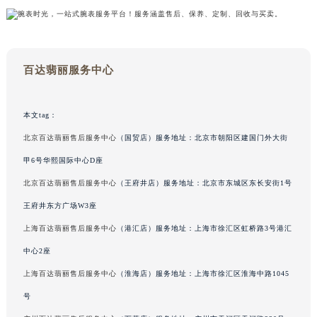
百达翡丽服务中心
本文tag：
北京百达翡丽售后服务中心
（国贸店）服务地址：北京市朝阳区建国门外大街
甲6号华熙国际中心D座
北京百达翡丽售后服务中心
（王府井店）服务地址：北京市东城区东长安街1号
王府井东方广场W3座
上海百达翡丽售后服务中心
（港汇店）服务地址：上海市徐汇区虹桥路3号港汇
中心2座
上海百达翡丽售后服务中心
（淮海店）服务地址：上海市徐汇区淮海中路1045
号