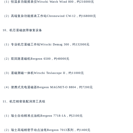
（1）恒温多功能摇表仪Witschi Watch Wind 800，约216000元
河南省信阳市浉河区东方红大道百达翡丽售后服务中心（需提前预约）
河南省许昌市魏都区建安大道与八龙路交叉口百达翡丽售后服务中心（需提前预约）
（2）高端复杂功能摇表工作站Chronowind CW-12，约168000元
河南省郑州市二七区民主路10号华润大厦29层2905室百达翡丽售后服务中心（需提前预约）
10、机芯退磁故障修复设备
河南省周口市川汇区七一路百达翡丽售后服务中心（需提前预约）
河南省驻马店市驿城区乐山大道与置地大道交叉口百达翡丽售后服务中心（需提前预约）
（1）专业机芯退磁工作站Witschi Demag 300，约132000元
湖北省鄂州市鄂城区文星大道百达翡丽售后服务中心（需提前预约）
湖北省黄冈市黄州区赤壁大道百达翡丽售后服务中心（需提前预约）
（2）双回路退磁机Bergeon 6500，约48000元
湖北省黄石市黄石港区武汉路百达翡丽售后服务中心（需提前预约）
（3）退磁测磁一体机Witschi Teslascope II，约11000元
湖北省荆门市东宝中天街步行街百达翡丽售后服务中心（需提前预约）
湖北省荆州市荆州区荆中路百达翡丽售后服务中心（需提前预约）
（4）便携式充电退磁器Bergeon MAGNET-O 8804，约7200元
湖北省十堰市茅箭区人民北路百达翡丽售后服务中心（需提前预约）
湖北省随州市曾都区青年路百达翡丽售后服务中心（需提前预约）
11、机芯精密装配润滑工具组
湖北省咸宁市咸安区长安大道百达翡丽售后服务中心（需提前预约）
湖北省襄阳市樊城区长虹路与人民路交叉口百达翡丽售后服务中心（需提前预约）
（1）瑞士自动精准点油机Bergeon 7718-1A，约2100元
湖北省孝感市孝南区复兴大道百达翡丽售后服务中心（需提前预约）
（2）瑞士高端精密手动点油笔Bergeon 7013系列，约1400元
湖北省宜昌市西陵区夷陵大道与港窑路百达翡丽售后服务中心（需提前预约）