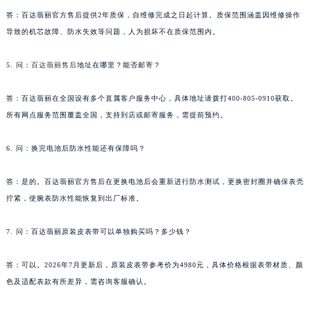
答：百达翡丽官方售后提供2年质保，自维修完成之日起计算。质保范围涵盖因维修操作
陕西省西安市碑林区南关正街88号华侨城长安国际中心E座6楼10室百达翡丽售后服务中心（需提前预约）
导致的机芯故障、防水失效等问题，人为损坏不在质保范围内。
海南省海口市龙华区金贸东路5号海口华润大厦B座17层1707室百达翡丽售后服务中心（需提前预约）
河北省唐山市路南区新华东道100号万达广场写字楼A座10层1002室百达翡丽售后服务中心（需提前预约）
5. 问：
百达翡丽售后
地址在哪里？能否邮寄？
台州市椒江区东海大道1800号腾达中心东1幢20楼2002室百达翡丽售后服务中心（需提前预约）
呼和浩特市玉泉区大学西街70号华润万象城写字楼（鄂尔多斯大厦）23层2326室百达翡丽售后服务中心（需提前预约）
答：百达翡丽在全国设有多个直属客户服务中心，具体地址请拨打400-805-0910获取。
兰州市七里河区西津西路16号兰州中心写字楼21层2102室百达翡丽售后服务中心（需提前预约）
所有网点服务范围覆盖全国，支持到店或邮寄服务，需提前预约。
重庆市解放碑渝中区民权路28号英利国际金融中心写字楼20层01室百达翡丽售后服务中心（需提前预约）
6. 问：换完电池后防水性能还有保障吗？
节假日正常营业！
答：是的。百达翡丽官方售后在更换电池后会重新进行防水测试，更换密封圈并确保表壳
拧紧，使腕表防水性能恢复到出厂标准。
7. 问：百达翡丽原装皮表带可以单独购买吗？多少钱？
答：可以。2026年7月更新后，原装皮表带参考价为4980元，具体价格根据表带材质、颜
色及适配表款有所差异，需咨询客服确认。