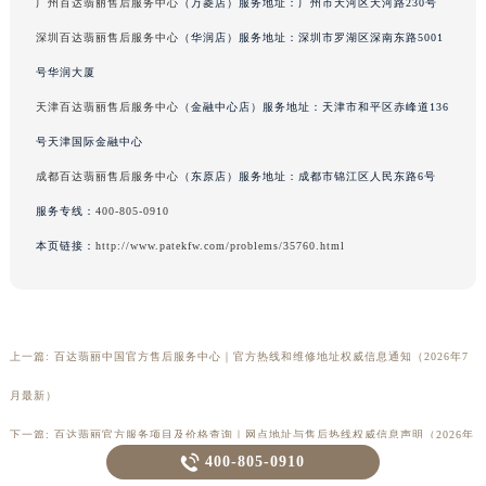
广州百达翡丽售后服务中心
（万菱店）服务地址：广州市天河区天河路230号
深圳百达翡丽售后服务中心
（华润店）服务地址：深圳市罗湖区深南东路5001
号华润大厦
天津百达翡丽售后服务中心
（金融中心店）服务地址：天津市和平区赤峰道136
号天津国际金融中心
成都百达翡丽售后服务中心
（东原店）服务地址：成都市锦江区人民东路6号
服务专线：
400-805-0910
本页链接：
http://www.patekfw.com/problems/35760.html
上一篇:
百达翡丽中国官方售后服务中心｜官方热线和维修地址权威信息通知（2026年7
月最新）
下一篇:
百达翡丽官方服务项目及价格查询｜网点地址与售后热线权威信息声明（2026年

400-805-0910
7月最新）