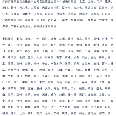
目前
百达翡丽售后
服务中心网点已覆盖全国34个省级行政区：北京、上海、天津、重庆、
江西省景德镇市珠山区珠山中路百达翡丽售后服务中心（需提前预约）
澳门、香港、河北省、山西省、内蒙古自治区、辽宁省、吉林省、黑龙江省、江苏省、浙
江西省九江市浔阳区浔阳路百达翡丽售后服务中心（需提前预约）
江省、安徽省、福建省、江西省、山东省、台湾省、河南省、湖北省、湖南省、广东省、
广西壮族自治区、海南省、四川省、贵州省、云南省、西藏自治区、陕西省、甘肃省、青
江西省南昌市红谷滩新区红谷中大道998号绿地双子塔（中央广场）A1座办公楼14层1407室百达翡丽售后服务中心（需提前预约）
海省、宁夏回族自治区、新疆维吾尔自治区；
江西省萍乡市安源区萍安北大道与康庄路交叉口百达翡丽售后服务中心（需提前预约）
江西省上饶市信州区滨江西路百达翡丽售后服务中心（需提前预约）
市已覆盖：北京、上海、广州、深圳、成都、杭州、天津、南京、重庆、郑州、长沙、宁
江西省新余市渝水区北湖西路百达翡丽售后服务中心（需提前预约）
波、厦门、福州、南昌、金华、嘉兴、扬州、常州、绍兴、徐州、盐城、泰州、济南、惠
江西省宜春市袁州区中山中路百达翡丽售后服务中心（需提前预约）
州、苏州、武汉、西安、青岛、无锡、温州、沈阳、大连、海口、三亚、佛山、东莞、珠
江西省鹰潭市月湖区胜利东路百达翡丽售后服务中心（需提前预约）
海、哈尔滨、合肥、昆明、太原、石家庄、南宁、南通、长春、烟台、唐山、廊坊、保
定、贵阳、泉州、台州、湖州、中山、乌鲁木齐、洛阳、邯郸、秦皇岛、澳门、西宁、潍
山东省德州市德城区东风中路百达翡丽售后服务中心（需提前预约）
坊、呼和浩特、沧州、鞍山、赣州、临沂、岳阳、平顶山、镇江、桂林、芜湖、汕头、淄
山东省东营市东营区济南路百达翡丽售后服务中心（需提前预约）
博、兰州、银川、郴州、大庆、张家口、衡阳、焦作、周口、邵阳、亳州、新乡、衡水、
山东省济南市历下区经十路11111号华润中心写字楼（万象城）15层1508室百达翡丽售后服务中心（需提前预约）
牡丹江、德州、聊城、包头、淮安、宜昌、许昌、邢台、宿迁、丽水、蚌埠、上饶、晋
山东省济宁市任城区太白楼路百达翡丽售后服务中心（需提前预约）
中、葫芦岛、四平、宜春、滁州、大同、舟山、绵阳、天水、德阳、承德、绥化、马鞍
山东省莱芜市文化南路8号银座商城名表维修一楼名表维修百达翡丽售后服务中心（需提前预约）
山、三明、滨州、黄冈、赤峰、荆州、通化、鸡西、佳木斯、黑河、连云港、阜阳、吉
山东省临沂市兰山区解放路百达翡丽售后服务中心（需提前预约）
安、枣庄、永州、清远、揭阳、梧州、渭南、延安、长治、运城、淮南、莆田、荆门、益
阳、梅州、达州、榆林、威海、九江、济宁、齐齐哈尔、南阳、常德、呼伦贝尔、丹东、
山东省日照市东港区烟台路百达翡丽售后服务中心（需提前预约）
锦州、辽阳、辽源、衢州、安庆、龙岩、宁德、鹰潭、泰安、商丘、驻马店、咸宁、江
山东省泰安市泰山区财源街道泰山大街百达翡丽售后服务中心（需提前预约）