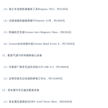
湖南省常德市武陵区人民路百达翡丽售后服务中心（需提前预约）
（3）瑞士专业级快速服务工具Bergeon 7812，约3100元
湖南省郴州市北湖区国庆北路百达翡丽售后服务中心（需提前预约）
湖南省衡阳市雁峰区解放路百达翡丽售后服务中心（需提前预约）
（4）法国顶级防磁精密镊子Dumont 12号，约1800元
湖南省怀化市鹤城区迎丰中路百达翡丽售后服务中心（需提前预约）
（5）防磁机芯支架Greiner Anti-Magnetic Base，约6200元
湖南省娄底市娄星区长青街百达翡丽售后服务中心（需提前预约）
湖南省邵阳市双清区东风路百达翡丽售后服务中心（需提前预约）
（6）Greiner全自动装针机Greiner Hand Fitter X，约75000元
湖南省湘潭市雨湖区莲城大道百达翡丽售后服务中心（需提前预约）
湖南省益阳市赫山区桃花仑路百达翡丽售后服务中心（需提前预约）
12、配套气源与车间辅助核心设备
湖南省永州市冷水滩区永州大道与中兴路交叉口百达翡丽售后服务中心（需提前预约）
湖南省岳阳市岳阳楼区东茅岭路百达翡丽售后服务中心（需提前预约）
（1）丹麦原厂静音无油空压机JUN-AIR 6-4，约14000元
湖南省张家界市永定区解放路百达翡丽售后服务中心（需提前预约）
（2）定制百级无尘恒温防静电工作台，约125000元
湖南省长沙市芙蓉区建湘路393号世茂环球金融中心写字楼10层1013室百达翡丽售后服务中心（需提前预约）
湖南省株洲市芦淞区建设南路百达翡丽售后服务中心（需提前预约）
13、贵金属与宝石鉴定配套设备
甘肃省白银市白银区北京路百达翡丽售后服务中心（需提前预约）
甘肃省定西市安定区解放路百达翡丽售后服务中心（需提前预约）
（1）贵金属无损测金仪XRF Gold Tester Mini，约65000元
甘肃省敦煌市沙州镇阳关中路百达翡丽售后服务中心（需提前预约）