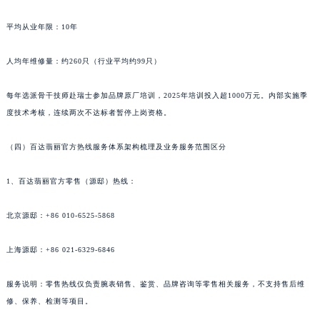
陕西省榆林市榆阳区长兴路百达翡丽售后服务中心（需提前预约）
平均从业年限：10年
新疆维吾尔自治区阿克苏市东大街百达翡丽售后服务中心（需提前预约）
新疆维吾尔自治区阿拉尔市胜利大道百达翡丽售后服务中心（需提前预约）
人均年维修量：约260只（行业平均约99只）
新疆维吾尔自治区阿拉山口市友好路百达翡丽售后服务中心（需提前预约）
每年选派骨干技师赴瑞士参加品牌原厂培训，2025年培训投入超1000万元。内部实施季
新疆维吾尔自治区阿勒泰市解放路百达翡丽售后服务中心（需提前预约）
度技术考核，连续两次不达标者暂停上岗资格。
新疆维吾尔自治区阿图什市光明路百达翡丽售后服务中心（需提前预约）
新疆维吾尔自治区白杨市军垦路百达翡丽售后服务中心（需提前预约）
（四）百达翡丽官方热线服务体系架构梳理及业务服务范围区分
新疆维吾尔自治区北屯市团结路百达翡丽售后服务中心（需提前预约）
新疆维吾尔自治区博乐市博乐市北京路百达翡丽售后服务中心（需提前预约）
1、百达翡丽官方零售（源邸）热线：
新疆维吾尔自治区昌吉市延安北路百达翡丽售后服务中心（需提前预约）
北京源邸：+86 010-6525-5868
新疆维吾尔自治区阜康市博峰路百达翡丽售后服务中心（需提前预约）
新疆维吾尔自治区哈密市伊州区建国北路百达翡丽售后服务中心（需提前预约）
上海源邸：+86 021-6329-6846
新疆维吾尔自治区和田市和田市北京西路百达翡丽售后服务中心（需提前预约）
新疆维吾尔自治区胡杨河市胡杨河市胡杨路百达翡丽售后服务中心（需提前预约）
服务说明：零售热线仅负责腕表销售、鉴赏、品牌咨询等零售相关服务，不支持售后维
新疆维吾尔自治区霍尔果斯市亚欧北路百达翡丽售后服务中心（需提前预约）
修、保养、检测等项目。
新疆维吾尔自治区喀什市解放北路百达翡丽售后服务中心（需提前预约）