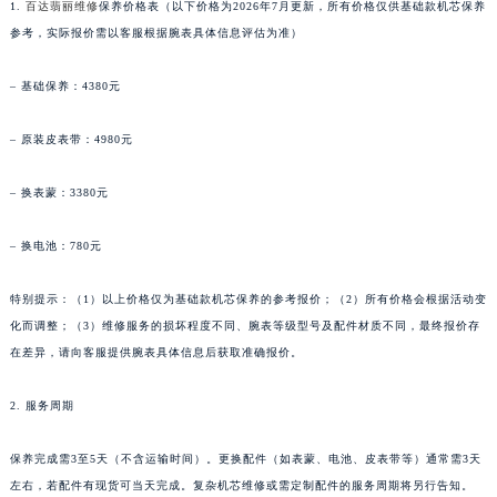
1.
百达翡丽维修
保养价格表（以下价格为2026年7月更新，所有价格仅供基础款机芯保养
新疆维吾尔自治区伊宁市解放西路百达翡丽售后服务中心（需提前预约）
参考，实际报价需以客服根据腕表具体信息评估为准）
贵州省安顺市西秀区中华南路百达翡丽售后服务中心（需提前预约）
– 基础保养：4380元
贵州省毕节市七星关区松山路百达翡丽售后服务中心（需提前预约）
贵州省六盘水市钟山区钟山大道百达翡丽售后服务中心（需提前预约）
– 原装皮表带：4980元
贵州省黔东南苗族侗族自治州凯里市北京西路百达翡丽售后服务中心（需提前预约）
贵州省黔西南布依族苗族自治州兴义市大道与桔香路交汇处百达翡丽售后服务中心（需提前预约）
– 换表蒙：3380元
贵州省铜仁市碧江区民主路百达翡丽售后服务中心（需提前预约）
贵州省遵义市红花岗区共青大道与嵩山路交叉口百达翡丽售后服务中心（需提前预约）
– 换电池：780元
四川省阿坝州市马尔康市团结街百达翡丽售后服务中心（需提前预约）
特别提示：（1）以上价格仅为基础款机芯保养的参考报价；（2）所有价格会根据活动变
四川省巴中市巴州区江北大道百达翡丽售后服务中心（需提前预约）
化而调整；（3）维修服务的损坏程度不同、腕表等级型号及配件材质不同，最终报价存
四川省成都市锦江区人民东路6号SAC东原中心24层2406B室百达翡丽售后服务中心（需提前预约）
在差异，请向客服提供腕表具体信息后获取准确报价。
四川省达州市通川区中心广场、老车坝百达翡丽售后服务中心（需提前预约）
四川省德阳市旌阳区长江西路、南街百达翡丽售后服务中心（需提前预约）
2. 服务周期
四川省甘孜州市康定市情歌广场、箭炉街百达翡丽售后服务中心（需提前预约）
保养完成需3至5天（不含运输时间）。更换配件（如表蒙、电池、皮表带等）通常需3天
四川省广安市广安区建安南路百达翡丽售后服务中心（需提前预约）
左右，若配件有现货可当天完成。复杂机芯维修或需定制配件的服务周期将另行告知。
四川省广元市利州区老城南北街、东大街百达翡丽售后服务中心（需提前预约）