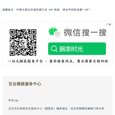
温馨提示：中国大陆以外地区拨打本 400 热线，请在号码前加拨“+86”。
百达翡丽服务中心
本文tag：
北京百达翡丽售后服务中心
（国贸店）服务地址：北京市朝阳区建国门外大街