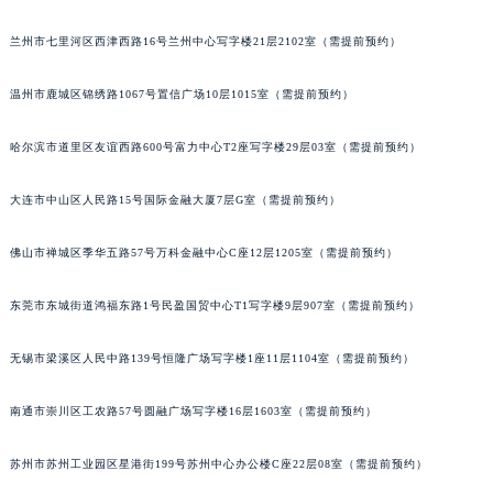
山西省大同市平城区迎宾街百达翡丽售后服务中心（需提前预约）
兰州市七里河区西津西路16号兰州中心写字楼21层2102室（需提前预约）
山西省晋城市城区黄华街百达翡丽售后服务中心（需提前预约）
山西省晋中市榆次区顺城街百达翡丽售后服务中心（需提前预约）
温州市鹿城区锦绣路1067号置信广场10层1015室（需提前预约）
山西省临汾市尧都区解放路百达翡丽售后服务中心（需提前预约）
山西省吕梁市离石区永宁中路与建设街交叉口百达翡丽售后服务中心（需提前预约）
哈尔滨市道里区友谊西路600号富力中心T2座写字楼29层03室（需提前预约）
山西省朔州市朔城区怡西路与鄯阳西街交汇处百达翡丽售后服务中心（需提前预约）
大连市中山区人民路15号国际金融大厦7层G室（需提前预约）
山西省忻州市忻府区和平东街与七一南路交叉口百达翡丽售后服务中心（需提前预约）
山西省阳泉市郊区平阳东街与新城大道交叉口百达翡丽售后服务中心（需提前预约）
佛山市禅城区季华五路57号万科金融中心C座12层1205室（需提前预约）
山西省运城市盐湖区河东街百达翡丽售后服务中心（需提前预约）
山西省长治市潞州区英雄中路百达翡丽售后服务中心（需提前预约）
东莞市东城街道鸿福东路1号民盈国贸中心T1写字楼9层907室（需提前预约）
山西省太原市迎泽区迎泽街道解放路15号亨得利名表维修授权店3楼百达翡丽售后服务中心（需提前预约）
无锡市梁溪区人民中路139号恒隆广场写字楼1座11层1104室（需提前预约）
天津市和平区赤峰道136号天津国际金融中心26层2603室百达翡丽售后服务中心（需提前预约）
安徽省安庆市迎江区人民路百达翡丽售后服务中心（需提前预约）
南通市崇川区工农路57号圆融广场写字楼16层1603室（需提前预约）
安徽省蚌埠市蚌山区淮河路百达翡丽售后服务中心（需提前预约）
安徽省亳州市谯城区魏武大道百达翡丽售后服务中心（需提前预约）
苏州市苏州工业园区星港街199号苏州中心办公楼C座22层08室（需提前预约）
安徽省池州市贵池区长江路百达翡丽售后服务中心（需提前预约）