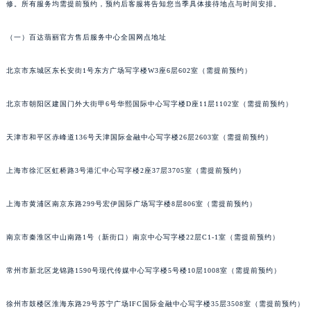
修。所有服务均需提前预约，预约后客服将告知您当季具体接待地点与时间安排。
南宁市青秀区金湖路59号地王大厦12楼1224室（需提前预约）
合肥市蜀山区潜山路111号万象城华润大厦B座12楼03室（需提前预约）
（一）百达翡丽官方售后服务中心全国网点地址
泉州市丰泽区宝洲路729号浦西万达中心写字楼A座7楼709室（需提前预约）
北京市东城区东长安街1号东方广场写字楼W3座6层602室（需提前预约）
青岛市南区山东路6号华润大厦B座22层04室（需提前预约）
烟台市芝罘区胜利路139号万达金融中心A座907室（需提前预约）
北京市朝阳区建国门外大街甲6号华熙国际中心写字楼D座11层1102室（需提前预约）
长春市朝阳区西安大路727号中银大厦A座(旺进大厦)18层09室（需提前预约）
贵阳市南明区都司高架桥路33号亨特国际金融中心14楼14D（需提前预约）
天津市和平区赤峰道136号天津国际金融中心写字楼26层2603室（需提前预约）
昆明市盘龙区北京路928号同德昆明广场写字楼10层06室（需提前预约）
石家庄市长安区中山东路39号勒泰中心写字楼B座13层07室（需提前预约）
上海市徐汇区虹桥路3号港汇中心写字楼2座37层3705室（需提前预约）
西安市碑林区南关正街88号华侨城长安国际中心E座6楼10室（需提前预约）
上海市黄浦区南京东路299号宏伊国际广场写字楼8层806室（需提前预约）
海口市龙华区金贸东路5号海口华润大厦B座17层1707室（需提前预约）
唐山市路南区新华东道100号万达广场写字楼A座10层1002室（需提前预约）
南京市秦淮区中山南路1号（新街口）南京中心写字楼22层C1-1室（需提前预约）
台州市椒江区东海大道1800号腾达中心东1幢20楼2002室（需提前预约）
内蒙古自治区呼和浩特市玉泉区大学西街70号华润万象城写字楼（鄂尔多斯大厦）23层2326室（需提前预约）
常州市新北区龙锦路1590号现代传媒中心写字楼5号楼10层1008室（需提前预约）
甘肃省兰州市七里河区西津西路16号兰州中心写字楼21层2102室（需提前预约）
徐州市鼓楼区淮海东路29号苏宁广场IFC国际金融中心写字楼35层3508室（需提前预约）
重庆市解放碑渝中区民权路28号英利国际金融中心写字楼20层01室（需提前预约）