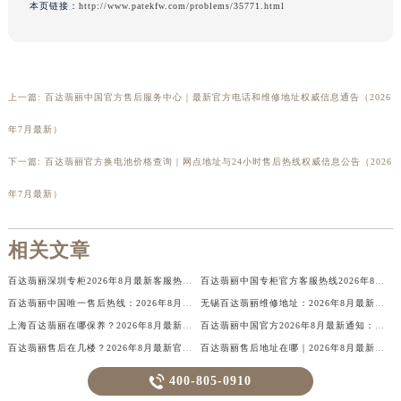
本页链接：
http://www.patekfw.com/problems/35771.html
上一篇:
百达翡丽中国官方售后服务中心｜最新官方电话和维修地址权威信息通告（2026
年7月最新）
下一篇:
百达翡丽官方换电池价格查询｜网点地址与24小时售后热线权威信息公告（2026
年7月最新）
相关文章
百达翡丽深圳专柜2026年8月最新客服热线通告：官方电话唯一，客户服务体验全面升级
百达翡丽中国专柜官方客服热线2026年8月最新信息公示
百达翡丽中国唯一售后热线：2026年8月表玻璃更换保养服务价格公示
无锡百达翡丽维修地址：2026年8月最新官方售后服务中心网点信息及保养公告
上海百达翡丽在哪保养？2026年8月最新官方售后服务网点地址与权威信息公示
百达翡丽中国官方2026年8月最新通知：保养服务价格及周期全国统一标准
百达翡丽售后在几楼？2026年8月最新官方售后网点楼层地址信息公示及维修保养服务完整公告
百达翡丽售后地址在哪｜2026年8月最新官方权威售后网点信息公示及维修保养服务通知
百达翡丽保养电话2026年8月最新官方售后公告：权威信息公示与网点查询指南
百达翡丽中国官方发布2026年8月最新网点地址与售后客户热线电话

400-805-0910