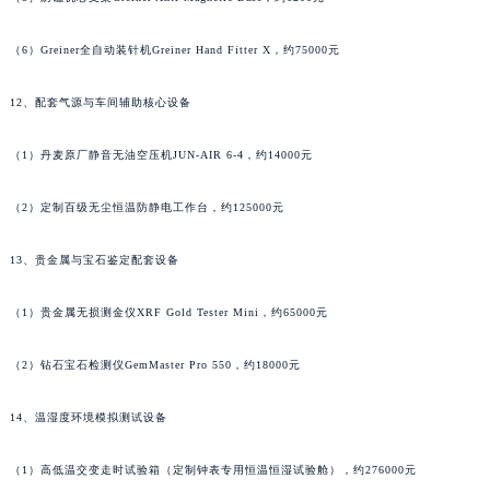
湖南省衡阳市雁峰区解放路百达翡丽售后服务中心（需提前预约）
（6）Greiner全自动装针机Greiner Hand Fitter X，约75000元
湖南省怀化市鹤城区迎丰中路百达翡丽售后服务中心（需提前预约）
湖南省娄底市娄星区长青街百达翡丽售后服务中心（需提前预约）
12、配套气源与车间辅助核心设备
湖南省邵阳市双清区东风路百达翡丽售后服务中心（需提前预约）
湖南省湘潭市雨湖区莲城大道百达翡丽售后服务中心（需提前预约）
（1）丹麦原厂静音无油空压机JUN-AIR 6-4，约14000元
湖南省益阳市赫山区桃花仑路百达翡丽售后服务中心（需提前预约）
湖南省永州市冷水滩区永州大道与中兴路交叉口百达翡丽售后服务中心（需提前预约）
（2）定制百级无尘恒温防静电工作台，约125000元
湖南省岳阳市岳阳楼区东茅岭路百达翡丽售后服务中心（需提前预约）
13、贵金属与宝石鉴定配套设备
湖南省张家界市永定区解放路百达翡丽售后服务中心（需提前预约）
湖南省长沙市芙蓉区建湘路393号世茂环球金融中心写字楼10层1013室百达翡丽售后服务中心（需提前预约）
（1）贵金属无损测金仪XRF Gold Tester Mini，约65000元
湖南省株洲市芦淞区建设南路百达翡丽售后服务中心（需提前预约）
甘肃省白银市白银区北京路百达翡丽售后服务中心（需提前预约）
（2）钻石宝石检测仪GemMaster Pro 550，约18000元
甘肃省定西市安定区解放路百达翡丽售后服务中心（需提前预约）
14、温湿度环境模拟测试设备
甘肃省敦煌市沙州镇阳关中路百达翡丽售后服务中心（需提前预约）
甘肃省合作市人民街百达翡丽售后服务中心（需提前预约）
（1）高低温交变走时试验箱（定制钟表专用恒温恒湿试验舱），约276000元
甘肃省嘉峪关市雄关区新华中路百达翡丽售后服务中心（需提前预约）