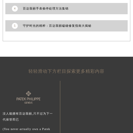
甘肃省临夏市城南街道团结路百达翡丽售后服务中心（需提前预约）
4
百达翡丽手表偷停处理方法集锦
甘肃省陇南市武都区人民路百达翡丽售后服务中心（需提前预约）
甘肃省平凉市崆峒区西大街百达翡丽售后服务中心（需提前预约）
5
守护时光的精粹：百达翡丽磕碰修复指南大揭秘
甘肃省庆阳市西峰区南大街百达翡丽售后服务中心（需提前预约）
甘肃省天水市秦州区民主路百达翡丽售后服务中心（需提前预约）
甘肃省武威市凉州区迎宾路百达翡丽售后服务中心（需提前预约）
甘肃省张掖市甘州区民乐北路百达翡丽售后服务中心（需提前预约）
宁夏回族自治区固原市原州区文化街百达翡丽售后服务中心（需提前预约）
轻轻滑动下方栏目探索更多精彩内容
宁夏回族自治区石嘴山市大武口区贺兰山路百达翡丽售后服务中心（需提前预约）
宁夏回族自治区吴忠市利通区开元大道百达翡丽售后服务中心（需提前预约）
宁夏回族自治区银川市兴庆区新华东路97号新百中心C馆一层C1-18号商铺百达翡丽售后服务中心（需提前预约）
宁夏回族自治区中卫市沙坡头区鼓楼东街百达翡丽售后服务中心（需提前预约）
青海省果洛藏族自治州玛沁县团结路百达翡丽售后服务中心（需提前预约）
青海省海北藏族自治州海晏县将军路百达翡丽售后服务中心（需提前预约）
没人能拥有百达翡丽,只不过为下一
代保管而已
青海省海东市乐都区滨河路百达翡丽售后服务中心（需提前预约）
(You never actually own a Patek
青海省海南藏族自治州共和县青海湖大街百达翡丽售后服务中心（需提前预约）