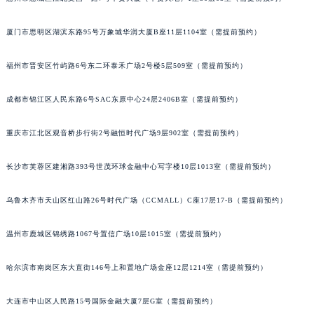
吉林省通化市东昌区环通乡江南大街百达翡丽售后服务中心（需提前预约）
厦门市思明区湖滨东路95号万象城华润大厦B座11层1104室（需提前预约）
吉林省延边市延吉市解放路百达翡丽售后服务中心（需提前预约）
辽宁省鞍山市铁东区站前街百达翡丽售后服务中心（需提前预约）
福州市晋安区竹屿路6号东二环泰禾广场2号楼5层509室（需提前预约）
辽宁省本溪市平山区胜利路百达翡丽售后服务中心（需提前预约）
辽宁省朝阳市双塔区新华路百达翡丽售后服务中心（需提前预约）
成都市锦江区人民东路6号SAC东原中心24层2406B室（需提前预约）
辽宁省丹东市振兴区七经街百达翡丽售后服务中心（需提前预约）
辽宁省抚顺市新抚区东一路百达翡丽售后服务中心（需提前预约）
重庆市江北区观音桥步行街2号融恒时代广场9层902室（需提前预约）
辽宁省阜新市海州区解放大街百达翡丽售后服务中心（需提前预约）
长沙市芙蓉区建湘路393号世茂环球金融中心写字楼10层1013室（需提前预约）
辽宁省葫芦岛市连山区中央路百达翡丽售后服务中心（需提前预约）
辽宁省锦州市古塔区中央大街百达翡丽售后服务中心（需提前预约）
乌鲁木齐市天山区红山路26号时代广场（CCMALL）C座17层17-B（需提前预约）
辽宁省辽阳市白塔区新运大街百达翡丽售后服务中心（需提前预约）
辽宁省盘锦市兴隆台区石油大街百达翡丽售后服务中心（需提前预约）
温州市鹿城区锦绣路1067号置信广场10层1015室（需提前预约）
辽宁省铁岭市银州区南马路百达翡丽售后服务中心（需提前预约）
哈尔滨市南岗区东大直街146号上和置地广场金座12层1214室（需提前预约）
辽宁省营口市站前区市府路与渤海大街交叉口百达翡丽售后服务中心（需提前预约）
辽宁省沈阳市沈河区中街路137号亨得利名表维修授权店1楼百达翡丽售后服务中心（需提前预约）
大连市中山区人民路15号国际金融大厦7层G室（需提前预约）
辽宁省沈阳市沈河区中街路83号亨得利名表维修授权店1楼百达翡丽售后服务中心（需提前预约）