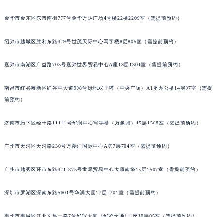
黑龙江省黑河市爱辉区中央街百达翡丽售后服务中心（需提前预约）
金华市金东区东市南街777号金华万达广场4号楼22楼2209室（需提前预约）
黑龙江省鸡西市鸡冠区红军路百达翡丽售后服务中心（需提前预约）
黑龙江省佳木斯市向阳区长安路百达翡丽售后服务中心（需提前预约）
绍兴市越城区胜利东路379号世茂天际中心写字楼8层805室（需提前预约）
黑龙江省牡丹江市东安区太平路百达翡丽售后服务中心（需提前预约）
黑龙江省七台河市桃山区大同街百达翡丽售后服务中心（需提前预约）
嘉兴市南湖区广益路705号嘉兴世界贸易中心A座13层1304室（需提前预约）
黑龙江省齐齐哈尔市龙沙区龙华路百达翡丽售后服务中心（需提前预约）
南昌市红谷滩新区红谷中大道998号绿地双子塔（中央广场）A1座办公楼14层07室（需提
黑龙江省双鸭山市尖山区新兴大街百达翡丽售后服务中心（需提前预约）
前预约）
黑龙江省绥化市北林区新华街与康庄路交叉口百达翡丽售后服务中心（需提前预约）
黑龙江省伊春市伊美区通河路百达翡丽售后服务中心（需提前预约）
济南市历下区经十路11111号华润中心写字楼（万象城）15层1508室（需提前预约）
吉林省白城市洮北区明仁南街百达翡丽售后服务中心（需提前预约）
吉林省白山市浑江区浑江大街百达翡丽售后服务中心（需提前预约）
广州市天河区天河路230号万菱汇国际中心A塔7层704室（需提前预约）
吉林省吉林市船营区河南街百达翡丽售后服务中心（需提前预约）
广州市越秀区环市东路371-375号世界贸易中心大厦南塔15层1507室（需提前预约）
吉林省辽源市龙山区人民大街百达翡丽售后服务中心（需提前预约）
吉林省梅河口市新华街道梅河大街百达翡丽售后服务中心（需提前预约）
深圳市罗湖区深南东路5001号华润大厦17层1701室（需提前预约）
吉林省四平市铁东区紫气大路与南九经街交汇处百达翡丽售后服务中心（需提前预约）
吉林省松原市宁江区五环大街百达翡丽售后服务中心（需提前预约）
惠州市惠城区江北文昌一路7号华贸大厦（华贸天地）1座30层05室（需提前预约）