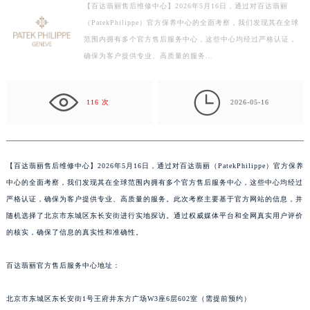
【百达翡丽售后维修中心】2026年5月16日，通过对百达翡丽
宁波市江北区大闸南路500号来福士广场办公楼20层2009室（需提前预约）
（PatekPhilippe）官方保养中心的全面考察，我们发现其在全球
杭州市上城区钱江路1366号华润大厦写字楼A座5层503-5室（需提前预约）
范围内拥有多个官方售后服务中心，这些中心均经过严格认证，
金华市金东区东市南街777号金华万达广场写字楼4号楼22层2209室（需提前预约）
确保为客户提供专业、高质量的服务…
绍兴市越城区胜利东路379号世茂天际中心写字楼8层805室（需提前预约）
嘉兴市南湖区广益路705号嘉兴世界贸易中心写字楼A座13层1304室（需提前预约）

116 次
2026-05-16
南昌市红谷滩新区红谷中大道998号绿地双子塔（中央广场）A1座办公楼14层07室（需提前预约）
济南市历下区经十路11111号华润中心写字楼（万象城）15层1508室（需提前预约）
广州市天河区天河路230号万菱汇国际中心写字楼A塔7层704室（需提前预约）
【
百达翡丽售后维修中心】2026年5月16日，通过对百达翡丽（PatekPhilippe）官方保养
广州市越秀区环市东路371-375号世界贸易中心大厦南塔写字楼15层07室（需提前预约）
中心的全面考察，我们发现其在全球范围内拥有多个官方售后服务中心，这些中心均经过
深圳市罗湖区深南东路5001号华润大厦写字楼17层1701室（需提前预约）
严格认证，确保为客户提供专业、高质量的服务。此次考察主要基于官方网站的信息，并
惠州市惠城区江北文昌一路7号华贸大厦写字楼1座30层05室（需提前预约）
随机选择了北京市东城区东长安街进行实地探访。通过权威媒体平台和全网真实用户评价
厦门市思明区湖滨东路95号华润大厦写字楼B座11层1104室（需提前预约）
的核实，确保了信息的真实性和准确性。
福州市鼓楼区五四路128-1号恒力城写字楼15层03室（需提前预约）
成都市锦江区人民东路6号SAC东原中心写字楼24层2406B室（需提前预约）
百达翡丽官方售后服务中心地址：
重庆市江北区观音桥步行街2号融恒时代广场写字楼9层902室（需提前预约）
北京市东城区东长安街1号王府井东方广场W3座6层602室（需提前预约）
长沙市芙蓉区定王台街道建湘路393号世茂环球金融中心写字楼（芙蓉广场）10层13室（需提前预约）