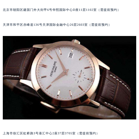
郑州市二七区铭功路10号华润大厦写字楼29层2905室（需提前预约）
北京市朝阳区建国门外大街甲6号华熙国际中心D座11层1102室（需提前预约）
太原市迎泽区解放路15号亨得利名表服务中心（品牌授权店）3层整层（需提前预约）
沈阳市沈河区中街路137号亨得利名表服务中心（品牌授权店）1层整层（需提前预约）
天津市和平区赤峰道136号天津国际金融中心26层2603室（需提前预约）
沈阳市沈河区中街路83号亨得利名表服务中心（品牌授权店）1层整层（需提前预约）
乌鲁木齐市天山区红山路26号时代广场（CCMALL）C座17层17-B（需提前预约）
温州市鹿城区锦绣路1067号置信广场10层1015室（需提前预约）
哈尔滨市道里区友谊西路600号富力中心T2座写字楼29层03室（需提前预约）
大连市中山区人民路15号国际金融大厦7层G室（需提前预约）
佛山市禅城区季华五路57号万科金融中心C座12层1205室（需提前预约）
东莞市东城街道鸿福东路1号民盈国贸中心T1写字楼9层907室（需提前预约）
无锡市梁溪区人民中路139号恒隆广场写字楼1座11层1104室（需提前预约）
南通市崇川区工农路57号圆融广场写字楼16层1603室（需提前预约）
苏州市苏州工业园区星港街199号苏州中心办公楼C座22层08室（需提前预约）
武汉市江汉区解放大道686号世界贸易大厦38层09室（需提前预约）
南宁市青秀区金湖路59号地王大厦12楼1224室（需提前预约）
上海市徐汇区虹桥路3号港汇中心2座37层3705室（需提前预约）
合肥市蜀山区潜山路111号万象城华润大厦B座12楼03室（需提前预约）