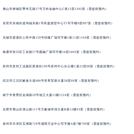
北京市朝阳区建国门外大街甲6号华熙国际中心D座11层1102室百达翡丽售后服务中心（北京总部）（需提前预约）
佛山市禅城区季华五路57号万科金融中心C座12层1205室（需提前预约）
北京市东城区东长安街1号王府井东方广场W3座6层602室百达翡丽售后服务中心（需提前预约）
河北省保定市竞秀区朝阳北大街北国先天下百达翡丽售后服务中心（需提前预约）
东莞市东城街道鸿福东路1号民盈国贸中心T1写字楼9层907室（需提前预约）
内蒙古自治区阿拉善盟市左旗土尔扈特大街百达翡丽售后服务中心（需提前预约）
无锡市梁溪区人民中路139号恒隆广场写字楼1座11层1104室（需提前预约）
内蒙古自治区巴彦淖尔市临河区新华街百达翡丽售后服务中心（需提前预约）
内蒙古自治区包头市青山区幸福路甲3号王府井百货名表维修百达翡丽售后服务中心（需提前预约）
南通市崇川区工农路57号圆融广场写字楼16层1603室（需提前预约）
内蒙古自治区赤峰市红山区哈达街百达翡丽售后服务中心（需提前预约）
内蒙古自治区鄂尔多斯市东胜区伊金霍洛街百达翡丽售后服务中心（需提前预约）
苏州市苏州工业园区星港街199号苏州中心办公楼C座22层08室（需提前预约）
内蒙古自治区呼伦贝尔市海拉尔区中央街百达翡丽售后服务中心（需提前预约）
武汉市江汉区解放大道686号世界贸易大厦38层09室（需提前预约）
内蒙古自治区通辽市科尔沁区明仁大街百达翡丽售后服务中心（需提前预约）
内蒙古自治区乌海市海勃湾区人民南路百达翡丽售后服务中心（需提前预约）
南宁市青秀区金湖路59号地王大厦12楼1224室（需提前预约）
内蒙古自治区乌兰察布市集宁区恩和大街百达翡丽售后服务中心（需提前预约）
内蒙古自治区锡林郭勒盟市锡林浩特市光明街与额尔敦路交叉口百达翡丽售后服务中心（需提前预约）
合肥市蜀山区潜山路111号万象城华润大厦B座12楼03室（需提前预约）
内蒙古自治区兴安盟市乌兰浩特市兴安大街百达翡丽售后服务中心（需提前预约）
山西省大同市平城区迎宾街百达翡丽售后服务中心（需提前预约）
泉州市丰泽区宝洲路729号浦西万达中心写字楼A座7楼709室（需提前预约）
山西省晋城市城区黄华街百达翡丽售后服务中心（需提前预约）