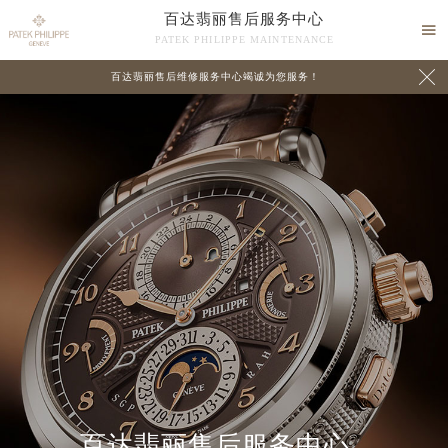
百达翡丽售后服务中心

PATEK PHILIPPE MAINTENANCE

百达翡丽售后维修服务中心竭诚为您服务！
中心介绍
联系我们
百达翡丽售后服务中心