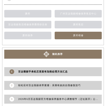
湖南省娄底市娄星区长青街百达翡丽售后服务中心（需提前预约）
湖南省邵阳市双清区东风路百达翡丽售后服务中心（需提前预约）
萧邦
广州百达翡丽维修保养售后中心
湖南省湘潭市雨湖区莲城大道百达翡丽售后服务中心（需提前预约）
湖南省益阳市赫山区桃花仑路百达翡丽售后服务中心（需提前预约）
百达翡丽售后维修保养费用价目表
萧邦售后
湖南省永州市冷水滩区永州大道与中兴路交叉口百达翡丽售后服务中心（需提前预约）
萧邦保养
萧邦维修
湖南省岳阳市岳阳楼区东茅岭路百达翡丽售后服务中心（需提前预约）
湖南省张家界市永定区解放路百达翡丽售后服务中心（需提前预约）
湖南省长沙市芙蓉区建湘路393号世茂环球金融中心写字楼10层1013室百达翡丽售后服务中心（需提前预约）
随机推荐
湖南省株洲市芦淞区建设南路百达翡丽售后服务中心（需提前预约）
甘肃省白银市白银区北京路百达翡丽售后服务中心（需提前预约）
甘肃省定西市安定区解放路百达翡丽售后服务中心（需提前预约）
1
百达翡丽手表机芯里面有划痕处理方法汇总
甘肃省敦煌市沙州镇阳关中路百达翡丽售后服务中心（需提前预约）
甘肃省合作市人民街百达翡丽售后服务中心（需提前预约）
2
轻松应对百达翡丽表带紧绷：亲测有效的自我修复技巧
甘肃省嘉峪关市雄关区新华中路百达翡丽售后服务中心（需提前预约）
甘肃省金昌市金川区北京路百达翡丽售后服务中心（需提前预约）
3
2026年6月百达翡丽官方维修保养服务中心调整细节（迁址新开）公告正式定稿
甘肃省酒泉市肃州区西大街百达翡丽售后服务中心（需提前预约）