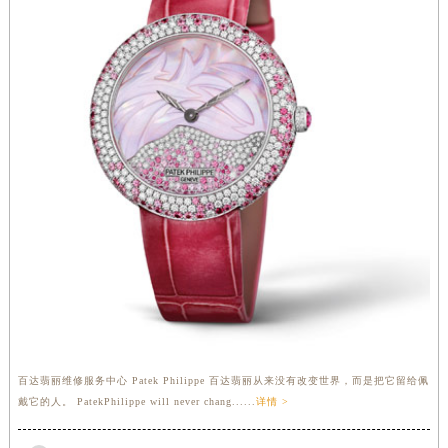
福建省三明市三元区东乾二路百达翡丽售后服务中心（需提前预约）
福建省漳州市龙文区步港路百达翡丽售后服务中心（需提前预约）
江苏省常州市新北区龙锦路1590号现代传媒中心5号楼10层1008室百达翡丽售后服务中心（需提前预约）
江苏省淮安市清江浦区淮海北路百达翡丽售后服务中心（需提前预约）
江苏省连云港市海州区通灌北路百达翡丽售后服务中心（需提前预约）
江苏省南京市秦淮区中山南路1号南京中心22层22-C1-C3室百达翡丽售后服务中心（需提前预约）
江苏省宿迁市宿城区西湖路百达翡丽售后服务中心（需提前预约）
江苏省泰州市海陵区永定东路399号置地商务中心东塔（华润万象城）17层1706室百达翡丽售后服务中心（需提前预约）
江苏省徐州市鼓楼区淮海东路29号苏宁广场IFC国际金融中心35层3508室百达翡丽售后服务中心（需提前预约）
江苏省盐城市盐都区世纪大道5号盐城金融城写字楼1号楼16层1604室百达翡丽售后服务中心（需提前预约）
江苏省扬州市邗江区国展路29号星耀天地写字楼1号楼18层1803室百达翡丽售后服务中心（需提前预约）
江苏省镇江市京口区中山东路百达翡丽售后服务中心（需提前预约）
江西省抚州市临川区赣东大道百达翡丽售后服务中心（需提前预约）
百达翡丽维修服务中心 Patek Philippe 百达翡丽从来没有改变世界，而是把它留给佩
江西省赣州市章贡区文清路百达翡丽售后服务中心（需提前预约）
戴它的人。 PatekPhilippe will never chang......
详情 >
江西省吉安市吉州区井冈山大道百达翡丽售后服务中心（需提前预约）
江西省景德镇市珠山区珠山中路百达翡丽售后服务中心（需提前预约）