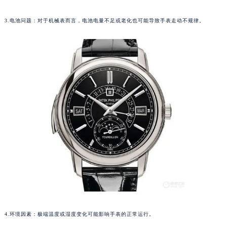
成都市锦江区人民东路6号SAC东原中心写字楼24层2406B室（需提前预约）
3.电池问题：对于机械表而言，电池电量不足或老化也可能导致手表走动不规律。
重庆市江北区观音桥步行街2号融恒时代广场写字楼9层902室（需提前预约）
长沙市芙蓉区定王台街道建湘路393号世茂环球金融中心写字楼（芙蓉广场）10层13室（需提前预约）
郑州市二七区铭功路10号华润大厦写字楼29层2905室（需提前预约）
太原市迎泽区解放路15号亨得利名表服务中心（品牌授权店）3层整层（需提前预约）
沈阳市沈河区中街路137号亨得利名表服务中心（品牌授权店）1层整层（需提前预约）
沈阳市沈河区中街路83号亨得利名表服务中心（品牌授权店）1层整层（需提前预约）
乌鲁木齐市天山区红山路26号时代广场（CCMALL）C座17层17-B（需提前预约）
温州市鹿城区锦绣路1067号置信广场10层1015室（需提前预约）
哈尔滨市道里区友谊西路600号富力中心T2座写字楼29层03室（需提前预约）
大连市中山区人民路15号国际金融大厦7层G室（需提前预约）
佛山市禅城区季华五路57号万科金融中心C座12层1205室（需提前预约）
东莞市东城街道鸿福东路1号民盈国贸中心T1写字楼9层907室（需提前预约）
无锡市梁溪区人民中路139号恒隆广场写字楼1座11层1104室（需提前预约）
南通市崇川区工农路57号圆融广场写字楼16层1603室（需提前预约）
4.环境因素：极端温度或湿度变化可能影响手表的正常运行。
苏州市苏州工业园区星港街199号苏州中心办公楼C座22层08室（需提前预约）