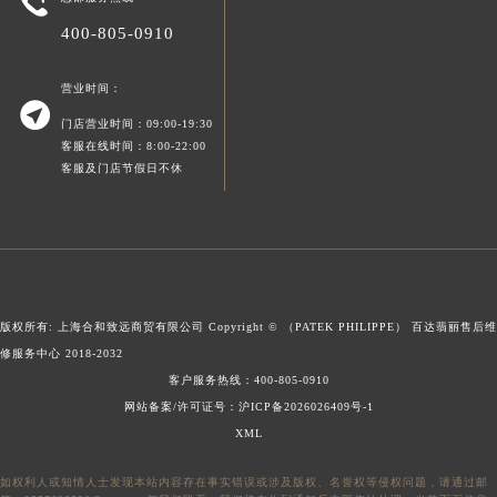

广东省清远市清城区湖西路百达翡丽售后服务中心（需提前预约）
400-805-0910
广东省汕头市龙湖区长平路百达翡丽售后服务中心（需提前预约）
广东省汕尾市城区香洲街道园林社区翠园街百达翡丽售后服务中心（需提前预约）
营业时间：

广东省韶关市武江区芙蓉新区与老城中心交汇处百达翡丽售后服务中心（需提前预约）
门店营业时间：09:00-19:30
广东省深圳市罗湖区深南东路5001号华润大厦17层1701室百达翡丽售后服务中心（需提前预约）
客服在线时间：8:00-22:00
客服及门店节假日不休
广东省阳江市江城区东风一路百达翡丽售后服务中心（需提前预约）
广东省云浮市云城区金山路百达翡丽售后服务中心（需提前预约）
广东省湛江市赤坎区观海北路百达翡丽售后服务中心（需提前预约）
广东省肇庆市端州区信安大道与砚都大道交汇处百达翡丽售后服务中心（需提前预约）
广西壮族自治区百色市右江区中山二路百达翡丽售后服务中心（需提前预约）
版权所有: 上海合和致远商贸有限公司 Copyright © （PATEK PHILIPPE）
百达翡丽售后维
广西壮族自治区北海市海城区北京路百达翡丽售后服务中心（需提前预约）
修服务中心
2018-2032
广西壮族自治区崇左市江州区石景林街道友谊大道与丽川路交汇处百达翡丽售后服务中心（需提前预约）
客户服务热线：
400-805-0910
广西壮族自治区防城港市港口区金花茶大道百达翡丽售后服务中心（需提前预约）
网站备案/许可证号：沪ICP备2026026409号-1
广西壮族自治区贵港市港北区港城街道布山大道与仙衣路交叉口百达翡丽售后服务中心（需提前预约）
XML
广西壮族自治区桂林市秀峰区红岭路百达翡丽售后服务中心（需提前预约）
如权利人或知情人士发现本站内容存在事实错误或涉及版权、名誉权等侵权问题，请通过邮
广西壮族自治区河池市金城江区金城江街道朝阳路百达翡丽售后服务中心（需提前预约）