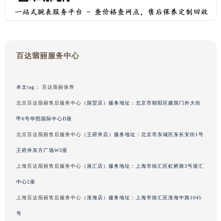
吉林省梅河口市新华街道梅河大街百达翡丽售后服务中心（需提前预约）
吉林省四平市铁东区紫气大路与南九经街交汇处百达翡丽售后服务中心（需提前预约）
吉林省松原市宁江区五环大街百达翡丽售后服务中心（需提前预约）
吉林省通化市东昌区环通乡江南大街百达翡丽售后服务中心（需提前预约）
百达翡丽服务中心
吉林省延边市延吉市解放路百达翡丽售后服务中心（需提前预约）
辽宁省鞍山市铁东区站前街百达翡丽售后服务中心（需提前预约）
本文tag：
百达翡丽保养
辽宁省本溪市平山区胜利路百达翡丽售后服务中心（需提前预约）
北京百达翡丽售后服务中心
（国贸店）服务地址：北京市朝阳区建国门外大街
辽宁省朝阳市双塔区新华路百达翡丽售后服务中心（需提前预约）
甲6号华熙国际中心D座
辽宁省丹东市振兴区七经街百达翡丽售后服务中心（需提前预约）
辽宁省抚顺市新抚区东一路百达翡丽售后服务中心（需提前预约）
北京百达翡丽售后服务中心
（王府井店）服务地址：北京市东城区东长安街1号
辽宁省阜新市海州区解放大街百达翡丽售后服务中心（需提前预约）
王府井东方广场W3座
辽宁省葫芦岛市连山区中央路百达翡丽售后服务中心（需提前预约）
上海百达翡丽售后服务中心
（港汇店）服务地址：上海市徐汇区虹桥路3号港汇
辽宁省锦州市古塔区中央大街百达翡丽售后服务中心（需提前预约）
中心2座
辽宁省辽阳市白塔区新运大街百达翡丽售后服务中心（需提前预约）
上海百达翡丽售后服务中心
（淮海店）服务地址：上海市徐汇区淮海中路1045
辽宁省盘锦市兴隆台区石油大街百达翡丽售后服务中心（需提前预约）
号
辽宁省铁岭市银州区南马路百达翡丽售后服务中心（需提前预约）