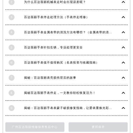
2
为什么百达翡丽机械表走时会出现误差呢？
江西省九江市浔阳区浔阳路百达翡丽售后服务中心（需提前预约）
江西省南昌市红谷滩新区红谷中大道998号绿地双子塔（中央广场）A1座办公楼14层1407室百达翡丽售后服务中心（需提前预约）
3
百达翡丽手表停走处理方法（手表停走维修）
江西省萍乡市安源区萍安北大道与康庄路交叉口百达翡丽售后服务中心（需提前预约）
江西省上饶市信州区滨江西路百达翡丽售后服务中心（需提前预约）
4
百达翡丽手表金属表带的清洗方法有哪些？（金属表带的清洗）
江西省新余市渝水区北湖西路百达翡丽售后服务中心（需提前预约）
江西省宜春市袁州区中山中路百达翡丽售后服务中心（需提前预约）
5
百达翡丽手表针扣生锈，专业处理更安全
江西省鹰潭市月湖区胜利东路百达翡丽售后服务中心（需提前预约）
6
百达翡丽手表值不值得购买（名表投资与收藏指南）
山东省德州市德城区东风中路百达翡丽售后服务中心（需提前预约）
山东省东营市东营区济南路百达翡丽售后服务中心（需提前预约）
7
揭秘：百达翡丽表壳损伤背后的故事
山东省济南市历下区经十路11111号华润中心写字楼（万象城）15层1508室百达翡丽售后服务中心（需提前预约）
山东省济宁市任城区太白楼路百达翡丽售后服务中心（需提前预约）
8
揭秘百达翡丽手表停走，一文教你轻松恢复活力！
山东省莱芜市文化南路8号银座商城名表维修一楼名表维修百达翡丽售后服务中心（需提前预约）
山东省临沂市兰山区解放路百达翡丽售后服务中心（需提前预约）
9
揭秘：百达翡丽手表表蒙子破损修复指南，让爱表重焕光彩！
山东省日照市东港区烟台路百达翡丽售后服务中心（需提前预约）
山东省泰安市泰山区财源街道泰山大街百达翡丽售后服务中心（需提前预约）
广州百达翡丽维修保养售后中心
萧邦保养
山东省威海市环翠区新威海路89号振华商厦一楼名表维修百达翡丽售后服务中心（需提前预约）