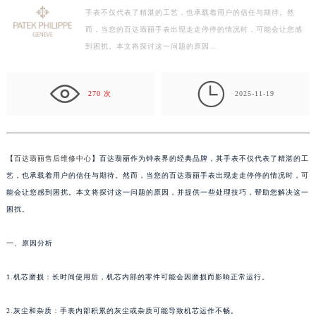
手表不仅代表了精湛的工艺，也承载着用户的信任与期待。然
扬州市邗江区国展路29号星耀天地写字楼1号楼18层1803室（需提前预约）
而，当您的百达翡丽手表出现走走停停的情况时，可能会让您感
盐城市盐都区世纪大道5号盐城金融城写字楼1号楼16层1604室（需提前预约）
到困扰。本文将探讨这一问题的原因…
泰州市海陵区永定东路399号置地商务中心东塔写字楼（华润万象城）17层1706室（需提前预约）
宁波市江北区大闸南路500号来福士广场办公楼20层2009室（需提前预约）

杭州市上城区钱江路1366号华润大厦写字楼A座5层503-5室（需提前预约）
270 次
2025-11-19
金华市金东区东市南街777号金华万达广场写字楼4号楼22层2209室（需提前预约）
绍兴市越城区胜利东路379号世茂天际中心写字楼8层805室（需提前预约）
嘉兴市南湖区广益路705号嘉兴世界贸易中心写字楼A座13层1304室（需提前预约）
【
百达翡丽售后维修中心
】百达翡丽作为钟表界的经典品牌，其手表不仅代表了精湛的工
南昌市红谷滩新区红谷中大道998号绿地双子塔（中央广场）A1座办公楼14层07室（需提前预约）
艺，也承载着用户的信任与期待。然而，当您的百达翡丽手表出现走走停停的情况时，可
济南市历下区经十路11111号华润中心写字楼（万象城）15层1508室（需提前预约）
能会让您感到困扰。本文将探讨这一问题的原因，并提供一些处理技巧，帮助您解决这一
困扰。
广州市天河区天河路230号万菱汇国际中心写字楼A塔7层704室（需提前预约）
广州市越秀区环市东路371-375号世界贸易中心大厦南塔写字楼15层07室（需提前预约）
一、原因分析
深圳市罗湖区深南东路5001号华润大厦写字楼17层1701室（需提前预约）
惠州市惠城区江北文昌一路7号华贸大厦写字楼1座30层05室（需提前预约）
1.机芯磨损：长时间使用后，机芯内部的零件可能会因磨损而影响正常运行。
厦门市思明区湖滨东路95号华润大厦写字楼B座11层1104室（需提前预约）
福州市鼓楼区五四路128-1号恒力城写字楼15层03室（需提前预约）
2.灰尘和杂质：手表内部积累的灰尘或杂质可能导致机芯运作不畅。