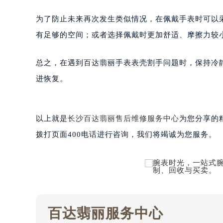
黑龙江省佳木斯市向阳区长安路百达
为了防止未来再次发生类似情况，在佩戴手表时可以
黑龙江省牡丹江市东安区太平路百达
有足够的空间；或者选择佩戴时更加舒适、摩擦力较
黑龙江省七台河市桃山区大同街百达
黑龙江省齐齐哈尔市龙沙区龙华路百
总之，在遇到百达翡丽手表表壳割手问题时，保持冷
黑龙江省双鸭山市尖山区新兴大街百
黑龙江省绥化市北林区新华街与康庄
进恢复。
黑龙江省伊春市伊美区通河路百达翡
吉林省白城市洮北区明仁南街百达翡
以上就是
长沙百达翡丽售后维修服务中心
为您分享的
吉林省白山市浑江区浑江大街百达翡
吉林省吉林市船营区河南街百达翡丽
拨打页面400电话进行咨询，我们将竭诚为您服务。
吉林省辽源市龙山区人民大街百达翡
吉林省梅河口市新华街道梅河大街百
吉林省四平市铁东区紫气大路与南九
吉林省松原市宁江区五环大街百达翡
吉林省通化市东昌区环通乡江南大街
百达翡丽服务中心
吉林省延边市延吉市解放路百达翡丽