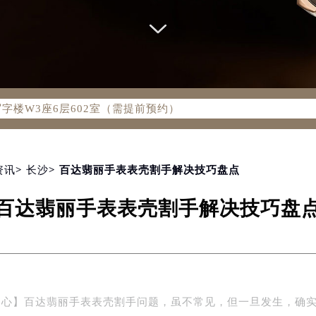
务热线：400-805-0910
805-0910，服务覆盖中国大陆、香港、澳门、台湾全部区域（非大
新网点地址：
国际中心写字楼D座11层1102室（北京总部）（需提前预约）
字楼W3座6层602室（需提前预约）
融中心写字楼26层2603室（需提前预约）
2座37层3705室（需提前预约）
际广场写字楼8层806室（需提前预约）
南京中心写字楼22层C1-1室（需提前预约）
资讯
>
长沙
> 百达翡丽手表表壳割手解决技巧盘点
中心写字楼5号楼10层1008室（需提前预约）
百达翡丽手表表壳割手解决技巧盘
FC国际金融中心写字楼35层3508室（需提前预约）
楼1号楼18层1803室（需提前预约）
字楼1号楼16层1604室（需提前预约）
务中心东塔写字楼（华润万象城）17层1706室（需提前预约）
场办公楼20层2009室（需提前预约）
中心】百达翡丽手表表壳割手问题，虽不常见，但一旦发生，确
写字楼A座5层503-5室（需提前预约）