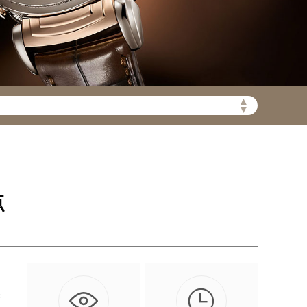
陆需加拨“+86”）
▲
▼
点

实