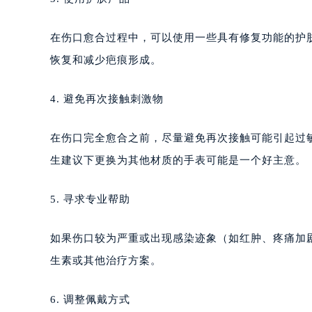
烟台市芝罘区胜利路139号万达金融中
长春市朝阳区西安大路727号中银大厦
在伤口愈合过程中，可以使用一些具有修复功能的护
贵阳市南明区都司高架桥路33号亨特
恢复和减少疤痕形成。
昆明市盘龙区北京路928号同德昆明
石家庄市长安区中山东路39号勒泰中
4. 避免再次接触刺激物
西安市碑林区南关正街88号华侨城长
海口市龙华区金贸东路5号海口华润大厦
在伤口完全愈合之前，尽量避免再次接触可能引起过
唐山市路南区新华东道100号万达广场
生建议下更换为其他材质的手表可能是一个好主意。
台州市椒江区东海大道1800号腾达中
内蒙古自治区呼和浩特市玉泉区大学西
5. 寻求专业帮助
甘肃省兰州市七里河区西津西路16号兰
重庆市解放碑渝中区民权路28号英利
如果伤口较为严重或出现感染迹象（如红肿、疼痛加
黑龙江省大庆市萨尔图区会战大街百
生素或其他治疗方案。
黑龙江省鹤岗市向阳区红军路百达翡
黑龙江省黑河市爱辉区中央街百达翡
6. 调整佩戴方式
黑龙江省鸡西市鸡冠区红军路百达翡