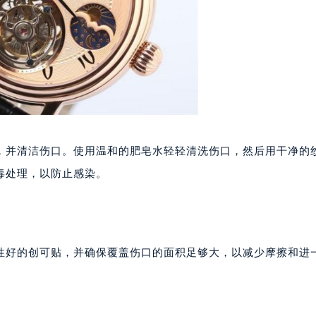
表服务中心（品牌授权店）1层整层（需提前预约）
表服务中心（品牌授权店）1层整层（需提前预约）
（CCMALL）C座17层17-B（需提前预约）
10层1015室（需提前预约）
心T2座写字楼29层03室（需提前预约）
厦7层G室（需提前预约）
心C座12层1205室（需提前预约）
中心T1写字楼9层907室（需提前预约）
，并清洁伤口。使用温和的肥皂水轻轻清洗伤口，然后用干净的
写字楼1座11层1104室（需提前预约）
毒处理，以防止感染。
楼16层1603室（需提前预约）
中心办公楼C座22层08室（需提前预约）
大厦38层09室（需提前预约）
楼1224室（需提前预约）
性好的创可贴，并确保覆盖伤口的面积足够大，以减少摩擦和进
大厦B座12楼03室（需提前预约）
心写字楼A座7楼709室（需提前预约）
2层04室（需提前预约）