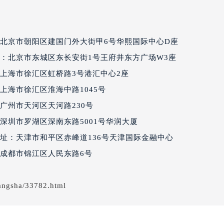
售后服务中心（需提前预约）
售后服务中心（需提前预约）
售后服务中心（需提前预约）
北京市朝阳区建国门外大街甲6号华熙国际中心D座
售后服务中心（需提前预约）
：北京市东城区东长安街1号王府井东方广场W3座
售后服务中心（需提前预约）
上海市徐汇区虹桥路3号港汇中心2座
丽售后服务中心（需提前预约）
上海市徐汇区淮海中路1045号
丽售后服务中心（需提前预约）
丽售后服务中心（需提前预约）
广州市天河区天河路230号
丽售后服务中心（需提前预约）
深圳市罗湖区深南东路5001号华润大厦
翡丽售后服务中心（需提前预约）
址：天津市和平区赤峰道136号天津国际金融中心
售后服务中心（需提前预约）
成都市锦江区人民东路6号
街交叉口百达翡丽售后服务中心（需提前预约）
得利名表维修授权店1楼百达翡丽售后服务中心（需提前预约）
angsha/33782.html
得利名表维修授权店1楼百达翡丽售后服务中心（需提前预约）
国际中心D座11层1102室百达翡丽售后服务中心（北京总部）
广场W3座6层602室百达翡丽售后服务中心（需提前预约）