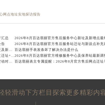
先天下百达翡丽售后服务中心（需提前预约）
特大街百达翡丽售后服务中心（需提前预约）
方售后中心网点地址实地探访报告
街百达翡丽售后服务中心（需提前预约）
3号王府井百货名表维修百达翡丽售后服务中心（需提前预约）
达翡丽售后服务中心（需提前预约）
霍洛街百达翡丽售后服务中心（需提前预约）
开汇总
2026年8月百达翡丽官方售后服务中心新址及新增点最
央街百达翡丽售后服务中心（需提前预约）
公告
街百达翡丽售后服务中心（需提前预约）
百达翡丽表主专属提示：2026年8月保养维修中心搬迁及新增事项
百达翡丽手表发条坏了解决办法是什么
2026年8月百达翡丽官方售后服务地图完整补充更新（迁址+增设）
路百达翡丽售后服务中心（需提前预约）
2026年8月百达翡丽官方保养中心及维修服务点最终变动对照表最终确认
百达翡丽表主专属提醒：2026年8月官方售后网点迁址
大街百达翡丽售后服务中心（需提前预约）
市光明街与额尔敦路交叉口百达翡丽售后服务中心（需提前预约
安大街百达翡丽售后服务中心（需提前预约）
售后服务中心（需提前预约）
后服务中心（需提前预约）
轻轻滑动下方栏目探索更多精彩内
售后服务中心（需提前预约）
售后服务中心（需提前预约）