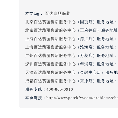
辽宁省鞍山市铁东区站前街百达翡丽
辽宁省本溪市平山区胜利路百达翡丽
本文tag：
百达翡丽保养
辽宁省朝阳市双塔区新华路百达翡丽
北京百达翡丽售后服务中心
（国贸店）服务地址：
辽宁省丹东市振兴区七经街百达翡丽
北京百达翡丽售后服务中心
（王府井店）服务地址
辽宁省抚顺市新抚区东一路百达翡丽
上海百达翡丽售后服务中心
（港汇店）服务地址：
辽宁省阜新市海州区解放大街百达翡
上海百达翡丽售后服务中心
（淮海店）服务地址：
辽宁省葫芦岛市连山区中央路百达翡
辽宁省锦州市古塔区中央大街百达翡
广州百达翡丽售后服务中心
（万菱店）服务地址：
辽宁省辽阳市白塔区新运大街百达翡
深圳百达翡丽售后服务中心
（华润店）服务地址：
辽宁省盘锦市兴隆台区石油大街百达
天津百达翡丽售后服务中心
（金融中心店）服务地
辽宁省铁岭市银州区南马路百达翡丽
成都百达翡丽售后服务中心
（东原店）服务地址：
辽宁省营口市站前区市府路与渤海大
服务专线：
400-805-0910
辽宁省沈阳市沈河区中街路137号亨
本页链接：
http://www.patekfw.com/problems/ch
辽宁省沈阳市沈河区中街路83号亨
北京市朝阳区建国门外大街甲6号华熙
北京市东城区东长安街1号王府井东方