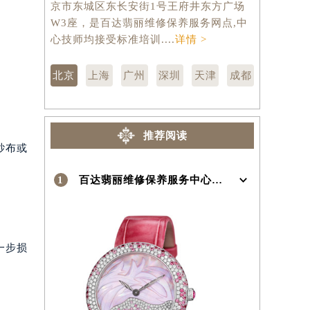
京市东城区东长安街1号王府井东方广场
汇区虹桥路
W3座，是百达翡丽维修保养服务网点,中
维修保养服
心技师均接受标准培训....
详情 >
训....
详情 
北京
上海
广州
深圳
天津
成都
推荐阅读
纱布或
1
百达翡丽维修保养服务中心介绍 | Patek Philippe
一步损