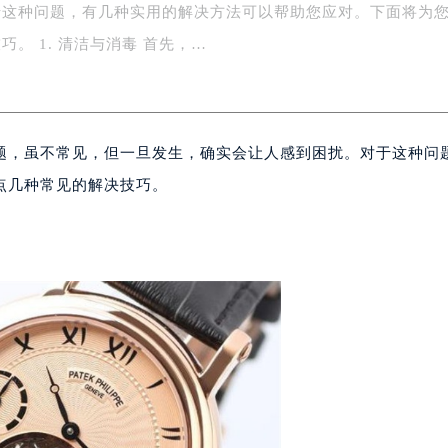
于这种问题，有几种实用的解决方法可以帮助您应对。下面将为
广场写字楼4号楼22层2209室（需提前预约）
际中心写字楼8层805室（需提前预约）
。 1. 清洁与消毒 首先，…
易中心写字楼A座13层1304室（需提前预约）
绿地双子塔（中央广场）A1座办公楼14层07室（需提前预约）
心写字楼（万象城）15层1508室（需提前预约）
题，虽不常见，但一旦发生，确实会让人感到困扰。对于这种问
际中心写字楼A塔7层704室（需提前预约）
世界贸易中心大厦南塔写字楼15层07室（需提前预约）
点几种常见的解决技巧。
厦写字楼17层1701室（需提前预约）
厦写字楼1座30层05室（需提前预约）
字楼B座11层1104室（需提前预约）
写字楼15层03室（需提前预约）
心写字楼24层2406B室（需提前预约）
代广场写字楼9层902室（需提前预约）
号世茂环球金融中心写字楼（芙蓉广场）10层13室（需提前预约
楼29层2905室（需提前预约）
表服务中心（品牌授权店）3层整层（需提前预约）