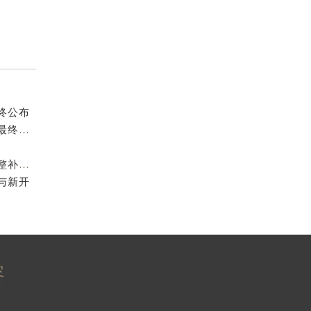
终公布
2026年8月百达翡丽官方售后服务站迁址与新设点补充最终公示
2026年8月百达翡丽官方维修服务中心及保养站最新调整补充最终明细公示
与新开
）
容