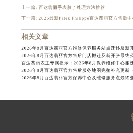
河北省保定市竞秀区朝阳北大街北国
上一篇:
百达翡丽手表脏了处理方法推荐
内蒙古自治区阿拉善盟市左旗土尔扈
下一篇:
2026最新Patek Philippe百达翡丽官
内蒙古自治区巴彦淖尔市临河区新华
内蒙古自治区包头市青山区幸福路甲
相关文章
内蒙古自治区赤峰市红山区哈达街百
内蒙古自治区鄂尔多斯市东胜区伊金
2026年8月百达翡丽官方维修保养服务站点迁移及新
内蒙古自治区呼伦贝尔市海拉尔区中
2026年8月百达翡丽官方售后门店搬迁及新开张最终
内蒙古自治区通辽市科尔沁区明仁大
内蒙古自治区乌海市海勃湾区人民南
内蒙古自治区乌兰察布市集宁区恩和
内蒙古自治区锡林郭勒盟市锡林浩特
内蒙古自治区兴安盟市乌兰浩特市兴
山西省大同市平城区迎宾街百达翡丽
山西省晋城市城区黄华街百达翡丽售
山西省晋中市榆次区顺城街百达翡丽
山西省临汾市尧都区解放路百达翡丽