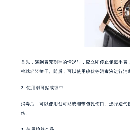
沈阳市沈河区中街路137号亨得利名
沈阳市沈河区中街路83号亨得利名
乌鲁木齐市天山区红山路26号时代广场
温州市鹿城区锦绣路1067号置信广场
哈尔滨市道里区友谊西路600号富力中
大连市中山区人民路15号国际金融大
佛山市禅城区季华五路57号万科金融中
东莞市东城街道鸿福东路1号民盈国贸
首先，遇到表壳割手的情况时，应立即停止佩戴手表
无锡市梁溪区人民中路139号恒隆广场
棉球轻轻擦干。随后，可以使用碘伏等消毒液进行消
南通市崇川区工农路57号圆融广场写字
苏州市苏州工业园区星港街199号苏州
2. 使用创可贴或绷带
武汉市江汉区解放大道686号世界贸易
南宁市青秀区金湖路59号地王大厦12
消毒后，可以使用创可贴或绷带包扎伤口。选择透气
合肥市蜀山区潜山路111号万象城华润
伤。
泉州市丰泽区宝洲路729号浦西万达中
青岛市南区山东路6号华润大厦B座2
3. 使用护肤产品