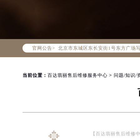
2026年8月百达翡丽全国官方售后客户服
百达翡丽官方全国统一服务热线400-
2026年8月百达翡丽售后服务中心最
北京市朝阳区建国门外大街甲6号华熙
北京市东城区东长安街1号东方广场写
官网公告>
天津市和平区赤峰道136号天津国际金
上海市徐汇区虹桥路3号港汇中心写字楼
上海市黄浦区南京东路299号宏伊国
南京市秦淮区中山南路1号（新街口）
当前位置：
百达翡丽售后维修服务中心
>
问题/知识/
常州市新北区龙锦路1590号现代传媒
徐州市鼓楼区淮海东路29号苏宁广场I
扬州市邗江区国展路29号星耀天地写字
盐城市盐都区世纪大道5号盐城金融城写
泰州市海陵区永定东路399号置地商
宁波市江北区大闸南路500号来福士广
【百达翡丽售后维修
杭州市上城区钱江路1366号华润大厦