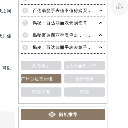

6
百达翡丽手表值不值得购买（名表投资与收藏指南）
肤之间
7
揭秘：百达翡丽表壳损伤背后的故事
8
揭秘百达翡丽手表停走，一文教你轻松恢复活力！
状并促
9
揭秘：百达翡丽手表表蒙子破损修复指南，让爱表重焕光彩！
萧邦售后
百达翡丽售后维修保养费用价目表
，可以
广州百达翡丽维修保养售后中心
萧邦维修
萧邦保养
萧邦
随机推荐