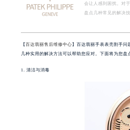
会让人感到困扰。对
金华市金东区东市南街777号金华万达
绍兴市越城区胜利东路379号世茂天
盘点几种常见的解决技巧
嘉兴市南湖区广益路705号嘉兴世界贸
南昌市红谷滩新区红谷中大道998号
济南市历下区经十路11111号华润中
【
百达翡丽售后维修中心
】百达翡丽手表表壳割手问
广州市天河区天河路230号万菱汇国
广州市越秀区环市东路371-375号
几种实用的解决方法可以帮助您应对。下面将为您盘
深圳市罗湖区深南东路5001号华润大
惠州市惠城区江北文昌一路7号华贸大
1. 清洁与消毒
厦门市思明区湖滨东路95号华润大厦写
福州市鼓楼区五四路128-1号恒力城
成都市锦江区人民东路6号SAC东原中
重庆市江北区观音桥步行街2号融恒时
长沙市芙蓉区定王台街道建湘路393
郑州市二七区铭功路10号华润大厦写字
太原市迎泽区解放路15号亨得利名