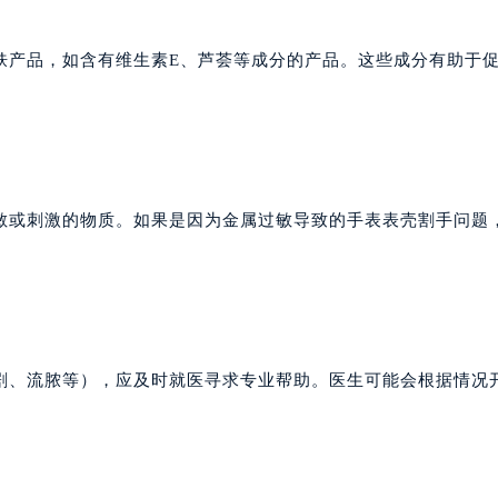
心A座907室（需提前预约）
A座(旺进大厦)18层09室（需提前预约）
肤产品，如含有维生素E、芦荟等成分的产品。这些成分有助于
国际金融中心14楼14D（需提前预约）
广场写字楼10层06室（需提前预约）
心写字楼B座13层07室（需提前预约）
安国际中心E座6楼10室（需提前预约）
B座17层1707室（需提前预约）
敏或刺激的物质。如果是因为金属过敏导致的手表表壳割手问题
写字楼A座10层1002室（需提前预约）
心东1幢20楼2002室（需提前预约）
街70号华润万象城写字楼（鄂尔多斯大厦）23层2326室（需
州中心写字楼21层2102室（需提前预约）
国际金融中心写字楼20层01室（需提前预约）
剧、流脓等），应及时就医寻求专业帮助。医生可能会根据情况
达翡丽售后服务中心（需提前预约）
丽售后服务中心（需提前预约）
丽售后服务中心（需提前预约）
丽售后服务中心（需提前预约）