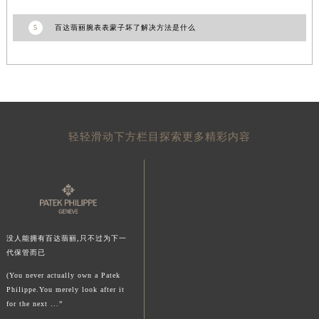
甘肃省陇南市武都区人民路百达翡丽售后服务中心（需提前预约）
5
百达翡丽腕表表蒙子坏了解决方法是什么
甘肃省平凉市崆峒区西大街百达翡丽售后服务中心（需提前预约）
甘肃省庆阳市西峰区南大街百达翡丽售后服务中心（需提前预约）
甘肃省天水市秦州区民主路百达翡丽售后服务中心（需提前预约）
甘肃省武威市凉州区迎宾路百达翡丽售后服务中心（需提前预约）
甘肃省张掖市甘州区民乐北路百达翡丽售后服务中心（需提前预约）
轻轻滑动下方栏目探索更多精彩内容
宁夏回族自治区固原市原州区文化街百达翡丽售后服务中心（需提前预约）
宁夏回族自治区石嘴山市大武口区贺兰山路百达翡丽售后服务中心（需提前预约）
宁夏回族自治区吴忠市利通区开元大道百达翡丽售后服务中心（需提前预约）
宁夏回族自治区银川市兴庆区新华东路97号新百中心C馆一层C1-18号商铺百达翡丽售后服务中心（需提前预约）
宁夏回族自治区中卫市沙坡头区鼓楼东街百达翡丽售后服务中心（需提前预约）
青海省果洛藏族自治州玛沁县团结路百达翡丽售后服务中心（需提前预约）
没人能拥有百达翡丽,只不过为下一
代保管而已
青海省海北藏族自治州海晏县将军路百达翡丽售后服务中心（需提前预约）
(You never actually own a Patek
青海省海东市乐都区滨河路百达翡丽售后服务中心（需提前预约）
Philippe.You merely look after it
青海省海南藏族自治州共和县青海湖大街百达翡丽售后服务中心（需提前预约）
for the next ...”
青海省海西蒙古族藏族自治州德令哈市柴达木路百达翡丽售后服务中心（需提前预约）