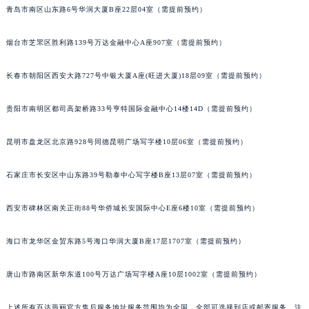
青岛市南区山东路6号华润大厦B座22层04室（需提前预约）
山西省临汾市尧都区解放路百达翡丽售后服务中心（需提前预约）
山西省吕梁市离石区永宁中路与建设街交叉口百达翡丽售后服务中心（需提前预约）
烟台市芝罘区胜利路139号万达金融中心A座907室（需提前预约）
山西省朔州市朔城区怡西路与鄯阳西街交汇处百达翡丽售后服务中心（需提前预约）
山西省忻州市忻府区和平东街与七一南路交叉口百达翡丽售后服务中心（需提前预约）
长春市朝阳区西安大路727号中银大厦A座(旺进大厦)18层09室（需提前预约）
山西省阳泉市郊区平阳东街与新城大道交叉口百达翡丽售后服务中心（需提前预约）
贵阳市南明区都司高架桥路33号亨特国际金融中心14楼14D（需提前预约）
山西省运城市盐湖区河东街百达翡丽售后服务中心（需提前预约）
山西省长治市潞州区英雄中路百达翡丽售后服务中心（需提前预约）
昆明市盘龙区北京路928号同德昆明广场写字楼10层06室（需提前预约）
山西省太原市迎泽区迎泽街道解放路15号亨得利名表维修授权店3楼百达翡丽售后服务中心（需提前预约）
天津市和平区赤峰道136号天津国际金融中心26层2603室百达翡丽售后服务中心（需提前预约）
石家庄市长安区中山东路39号勒泰中心写字楼B座13层07室（需提前预约）
安徽省安庆市迎江区人民路百达翡丽售后服务中心（需提前预约）
西安市碑林区南关正街88号华侨城长安国际中心E座6楼10室（需提前预约）
安徽省蚌埠市蚌山区淮河路百达翡丽售后服务中心（需提前预约）
安徽省亳州市谯城区魏武大道百达翡丽售后服务中心（需提前预约）
海口市龙华区金贸东路5号海口华润大厦B座17层1707室（需提前预约）
安徽省池州市贵池区长江路百达翡丽售后服务中心（需提前预约）
安徽省滁州市琅琊区南谯北路百达翡丽售后服务中心（需提前预约）
唐山市路南区新华东道100号万达广场写字楼A座10层1002室（需提前预约）
安徽省阜阳市颍州区颍州北路百达翡丽售后服务中心（需提前预约）
安徽省淮北市相山区淮海路百达翡丽售后服务中心（需提前预约）
上述所有百达翡丽官方售后服务地址服务范围均为全国，全部可选择到店或邮寄服务，注