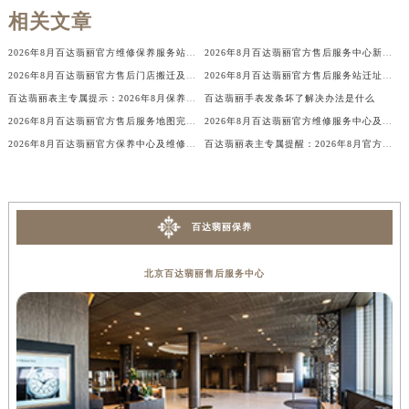
相关文章
广东省深圳市罗湖区深南东路5001号华润大厦17层1701室百达翡丽售后服务中心（需提前预约）
广东省阳江市江城区东风一路百达翡丽售后服务中心（需提前预约）
2026年8月百达翡丽官方维修保养服务站点迁移及新开汇总
2026年8月百达翡丽官方售后服务中心新址及新增点最终公布
广东省云浮市云城区金山路百达翡丽售后服务中心（需提前预约）
2026年8月百达翡丽官方售后门店搬迁及新开张最终公告
2026年8月百达翡丽官方售后服务站迁址与新设点补充最终公示
百达翡丽表主专属提示：2026年8月保养维修中心搬迁及新增事项
百达翡丽手表发条坏了解决办法是什么
广东省湛江市赤坎区观海北路百达翡丽售后服务中心（需提前预约）
2026年8月百达翡丽官方售后服务地图完整补充更新（迁址+增设）
2026年8月百达翡丽官方维修服务中心及保养站最新调整补充最终明细公示
广东省肇庆市端州区信安大道与砚都大道交汇处百达翡丽售后服务中心（需提前预约）
2026年8月百达翡丽官方保养中心及维修服务点最终变动对照表最终确认
百达翡丽表主专属提醒：2026年8月官方售后网点迁址与新开
广西壮族自治区百色市右江区中山二路百达翡丽售后服务中心（需提前预约）
广西壮族自治区北海市海城区北京路百达翡丽售后服务中心（需提前预约）
广西壮族自治区崇左市江州区石景林街道友谊大道与丽川路交汇处百达翡丽售后服务中心（需提前预约）
广西壮族自治区防城港市港口区金花茶大道百达翡丽售后服务中心（需提前预约）
百达翡丽保养
广西壮族自治区贵港市港北区港城街道布山大道与仙衣路交叉口百达翡丽售后服务中心（需提前预约）
北京百达翡丽售后服务中心
广西壮族自治区桂林市秀峰区红岭路百达翡丽售后服务中心（需提前预约）
广西壮族自治区河池市金城江区金城江街道朝阳路百达翡丽售后服务中心（需提前预约）
广西壮族自治区贺州市八步区城东街道灵峰南路百达翡丽售后服务中心（需提前预约）
广西壮族自治区来宾市兴宾区桂中大道百达翡丽售后服务中心（需提前预约）
广西壮族自治区柳州市城中区中山中路百达翡丽售后服务中心（需提前预约）
广西壮族自治区钦州市钦南区金海湾东大街百达翡丽售后服务中心（需提前预约）