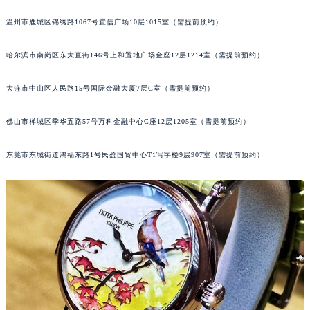
吉林省延边市延吉市解放路百达翡丽售后服务中心（需提前预约）
温州市鹿城区锦绣路1067号置信广场10层1015室（需提前预约）
辽宁省鞍山市铁东区站前街百达翡丽售后服务中心（需提前预约）
哈尔滨市南岗区东大直街146号上和置地广场金座12层1214室（需提前预约）
辽宁省本溪市平山区胜利路百达翡丽售后服务中心（需提前预约）
辽宁省朝阳市双塔区新华路百达翡丽售后服务中心（需提前预约）
大连市中山区人民路15号国际金融大厦7层G室（需提前预约）
辽宁省丹东市振兴区七经街百达翡丽售后服务中心（需提前预约）
辽宁省抚顺市新抚区东一路百达翡丽售后服务中心（需提前预约）
佛山市禅城区季华五路57号万科金融中心C座12层1205室（需提前预约）
辽宁省阜新市海州区解放大街百达翡丽售后服务中心（需提前预约）
辽宁省葫芦岛市连山区中央路百达翡丽售后服务中心（需提前预约）
东莞市东城街道鸿福东路1号民盈国贸中心T1写字楼9层907室（需提前预约）
辽宁省锦州市古塔区中央大街百达翡丽售后服务中心（需提前预约）
辽宁省辽阳市白塔区新运大街百达翡丽售后服务中心（需提前预约）
辽宁省盘锦市兴隆台区石油大街百达翡丽售后服务中心（需提前预约）
辽宁省铁岭市银州区南马路百达翡丽售后服务中心（需提前预约）
辽宁省营口市站前区市府路与渤海大街交叉口百达翡丽售后服务中心（需提前预约）
辽宁省沈阳市沈河区中街路137号亨得利名表维修授权店1楼百达翡丽售后服务中心（需提前预约）
辽宁省沈阳市沈河区中街路83号亨得利名表维修授权店1楼百达翡丽售后服务中心（需提前预约）
北京市朝阳区建国门外大街甲6号华熙国际中心D座11层1102室百达翡丽售后服务中心（北京总部）（需提前预约）