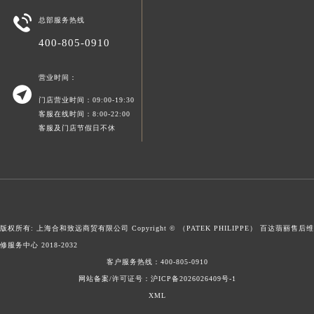

青海省黄南藏族自治州同仁市德合隆路百达翡丽售后服务中心（需提前预约）
总部服务热线
青海省西宁市城西区海湖新区西关大道百达翡丽售后服务中心（需提前预约）
400-805-0910
青海省玉树藏族自治州结古镇胜利路百达翡丽售后服务中心（需提前预约）
陕西省安康市汉滨区金州路百达翡丽售后服务中心（需提前预约）
营业时间：

陕西省宝鸡市渭滨区经二路百达翡丽售后服务中心（需提前预约）
门店营业时间：09:00-19:30
客服在线时间：8:00-22:00
陕西省汉中市汉台区北大街百达翡丽售后服务中心（需提前预约）
客服及门店节假日不休
陕西省商洛市商州区州城街百达翡丽售后服务中心（需提前预约）
陕西省铜川市王益区红旗街百达翡丽售后服务中心（需提前预约）
陕西省渭南市临渭区东风大街百达翡丽售后服务中心（需提前预约）
陕西省咸阳市秦都区沣西新城统一西路与白马河路交汇处百达翡丽售后服务中心（需提前预约）
陕西省延安市宝塔区中心街百达翡丽售后服务中心（需提前预约）
版权所有: 上海合和致远商贸有限公司 Copyright © （PATEK PHILIPPE）
百达翡丽售后维
陕西省榆林市榆阳区长兴路百达翡丽售后服务中心（需提前预约）
修服务中心
2018-2032
新疆维吾尔自治区阿克苏市东大街百达翡丽售后服务中心（需提前预约）
客户服务热线：
400-805-0910
新疆维吾尔自治区阿拉尔市胜利大道百达翡丽售后服务中心（需提前预约）
网站备案/许可证号：沪ICP备2026026409号-1
新疆维吾尔自治区阿拉山口市友好路百达翡丽售后服务中心（需提前预约）
XML
新疆维吾尔自治区阿勒泰市解放路百达翡丽售后服务中心（需提前预约）