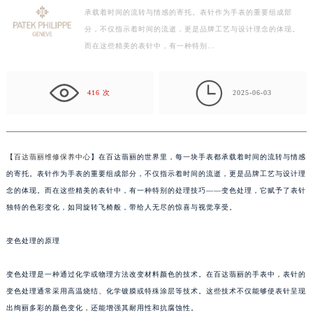
承载着时间的流转与情感的寄托。表针作为手表的重要组成部
徐州市鼓楼区淮海东路29号苏宁广场IFC国际金融中心写字楼35层3508室（需提前预约）
分，不仅指示着时间的流逝，更是品牌工艺与设计理念的体现。
扬州市邗江区国展路29号星耀天地写字楼1号楼18层1803室（需提前预约）
而在这些精美的表针中，有一种特别…
盐城市盐都区世纪大道5号盐城金融城写字楼1号楼16层1604室（需提前预约）
泰州市海陵区永定东路399号置地商务中心东塔写字楼（华润万象城）17层1706室（需提前预约）

宁波市江北区大闸南路500号来福士广场办公楼20层2009室（需提前预约）
416 次
2025-06-03
杭州市上城区钱江路1366号华润大厦写字楼A座5层503-5室（需提前预约）
金华市金东区东市南街777号金华万达广场写字楼4号楼22层2209室（需提前预约）
绍兴市越城区胜利东路379号世茂天际中心写字楼8层805室（需提前预约）
【
百达翡丽维修保养中心
】在百达翡丽的世界里，每一块手表都承载着时间的流转与情感
嘉兴市南湖区广益路705号嘉兴世界贸易中心写字楼A座13层1304室（需提前预约）
的寄托。表针作为手表的重要组成部分，不仅指示着时间的流逝，更是品牌工艺与设计理
南昌市红谷滩新区红谷中大道998号绿地双子塔（中央广场）A1座办公楼14层07室（需提前预约）
念的体现。而在这些精美的表针中，有一种特别的处理技巧——变色处理，它赋予了表针
独特的色彩变化，如同旋转飞椅般，带给人无尽的惊喜与视觉享受。
济南市历下区经十路11111号华润中心写字楼（万象城）15层1508室（需提前预约）
广州市天河区天河路230号万菱汇国际中心写字楼A塔7层704室（需提前预约）
变色处理的原理
广州市越秀区环市东路371-375号世界贸易中心大厦南塔写字楼15层07室（需提前预约）
深圳市罗湖区深南东路5001号华润大厦写字楼17层1701室（需提前预约）
变色处理是一种通过化学或物理方法改变材料颜色的技术。在百达翡丽的手表中，表针的
惠州市惠城区江北文昌一路7号华贸大厦写字楼1座30层05室（需提前预约）
变色处理通常采用高温烧结、化学镀膜或特殊涂层等技术。这些技术不仅能够使表针呈现
厦门市思明区湖滨东路95号华润大厦写字楼B座11层1104室（需提前预约）
出绚丽多彩的颜色变化，还能增强其耐用性和抗腐蚀性。