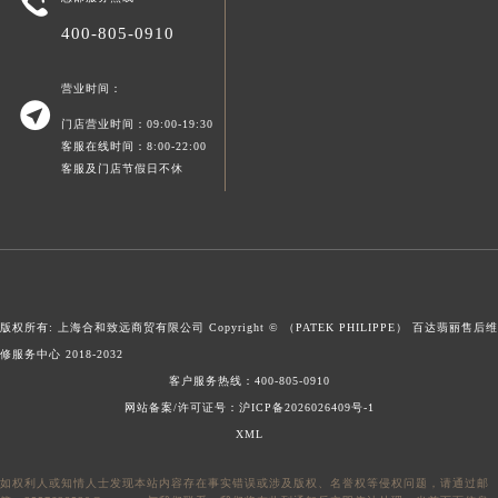

澳门特别行政区风顺堂区南湾大马路百达翡丽售后服务中心（需提前预约）
400-805-0910
澳门特别行政区花地玛堂区关闸广场百达翡丽售后服务中心（需提前预约）
澳门特别行政区花王堂区大三巴商圈百达翡丽售后服务中心（需提前预约）
营业时间：

澳门特别行政区嘉模堂区官也街百达翡丽售后服务中心（需提前预约）
门店营业时间：09:00-19:30
澳门省路氹城市金光大道百达翡丽售后服务中心（需提前预约）
客服在线时间：8:00-22:00
客服及门店节假日不休
澳门特别行政区望德堂区塔石广场百达翡丽售后服务中心（需提前预约）
福建省福州市鼓楼区五四路128-1号恒力城写字楼15层03室百达翡丽售后服务中心（需提前预约）
福建省厦门市思明区湖滨东路95号万象城华润大厦B座11层1104室百达翡丽售后服务中心（需提前预约）
广东省潮州市潮安区新风路与潮汕路交汇处百达翡丽售后服务中心（需提前预约）
广东省广州市天河区天河路230号万菱汇国际中心A塔7层704室百达翡丽售后服务中心（需提前预约）
版权所有: 上海合和致远商贸有限公司 Copyright © （PATEK PHILIPPE）
百达翡丽售后维
广东省广州市越秀区环市东路371-375号世界贸易中心大厦南塔15层1507室百达翡丽售后服务中心（需提前预约）
修服务中心
2018-2032
广东省河源市源城区越王大道百达翡丽售后服务中心（需提前预约）
客户服务热线：
400-805-0910
广东省惠州市惠城区江北文昌一路7号华贸大厦1座30层3005室百达翡丽售后服务中心（需提前预约）
网站备案/许可证号：沪ICP备2026026409号-1
广东省江门市蓬江区广场西路百达翡丽售后服务中心（需提前预约）
XML
广东省揭阳市榕城进贤门步行街百达翡丽售后服务中心（需提前预约）
如权利人或知情人士发现本站内容存在事实错误或涉及版权、名誉权等侵权问题，请通过邮
广东省茂名市电白区水东街道迎宾大道百达翡丽售后服务中心（需提前预约）