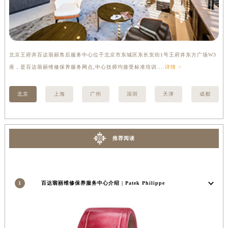
内蒙古自治区锡林郭勒盟市锡林浩特市光明街与额尔敦路交叉口百达翡丽售后服务中心（需提前预约）
内蒙古自治区兴安盟市乌兰浩特市兴安大街百达翡丽售后服务中心（需提前预约）
山西省大同市平城区迎宾街百达翡丽售后服务中心（需提前预约）
山西省晋城市城区黄华街百达翡丽售后服务中心（需提前预约）
北京王府井百达翡丽售后服务中心位于北京市东城区东长安街1号王府井东方广场W3
上
山西省晋中市榆次区顺城街百达翡丽售后服务中心（需提前预约）
座，是百达翡丽维修保养服务网点,中心技师均接受标准培训....
详情 >
修
山西省临汾市尧都区解放路百达翡丽售后服务中心（需提前预约）
北京
上海
广州
深圳
天津
成都
山西省吕梁市离石区永宁中路与建设街交叉口百达翡丽售后服务中心（需提前预约）
山西省朔州市朔城区怡西路与鄯阳西街交汇处百达翡丽售后服务中心（需提前预约）
山西省忻州市忻府区和平东街与七一南路交叉口百达翡丽售后服务中心（需提前预约）
山西省阳泉市郊区平阳东街与新城大道交叉口百达翡丽售后服务中心（需提前预约）
推荐阅读
山西省运城市盐湖区河东街百达翡丽售后服务中心（需提前预约）
山西省长治市潞州区英雄中路百达翡丽售后服务中心（需提前预约）
山西省太原市迎泽区迎泽街道解放路15号亨得利名表维修授权店3楼百达翡丽售后服务中心（需提前预约）
1
百达翡丽维修保养服务中心介绍 | Patek Philippe
天津市和平区赤峰道136号天津国际金融中心26层2603室百达翡丽售后服务中心（需提前预约）
安徽省安庆市迎江区人民路百达翡丽售后服务中心（需提前预约）
安徽省蚌埠市蚌山区淮河路百达翡丽售后服务中心（需提前预约）