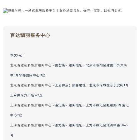
甘肃省兰州市七里河区西津西路16号兰州中心写字楼21层2102室（需提前预约）
重庆市解放碑渝中区民权路28号英利国际金融中心写字楼20层01室（需提前预约）
黑龙江省大庆市萨尔图区会战大街百达翡丽售后服务中心（需提前预约）
黑龙江省鹤岗市向阳区红军路百达翡丽售后服务中心（需提前预约）
百达翡丽服务中心
黑龙江省黑河市爱辉区中央街百达翡丽售后服务中心（需提前预约）
黑龙江省鸡西市鸡冠区红军路百达翡丽售后服务中心（需提前预约）
本文tag：
黑龙江省佳木斯市向阳区长安路百达翡丽售后服务中心（需提前预约）
北京百达翡丽售后服务中心
（国贸店）服务地址：北京市朝阳区建国门外大街
黑龙江省牡丹江市东安区太平路百达翡丽售后服务中心（需提前预约）
甲6号华熙国际中心D座
黑龙江省七台河市桃山区大同街百达翡丽售后服务中心（需提前预约）
黑龙江省齐齐哈尔市龙沙区龙华路百达翡丽售后服务中心（需提前预约）
北京百达翡丽售后服务中心
（王府井店）服务地址：北京市东城区东长安街1号
黑龙江省双鸭山市尖山区新兴大街百达翡丽售后服务中心（需提前预约）
王府井东方广场W3座
黑龙江省绥化市北林区新华街与康庄路交叉口百达翡丽售后服务中心（需提前预约）
上海百达翡丽售后服务中心
（港汇店）服务地址：上海市徐汇区虹桥路3号港汇
黑龙江省伊春市伊美区通河路百达翡丽售后服务中心（需提前预约）
中心2座
吉林省白城市洮北区明仁南街百达翡丽售后服务中心（需提前预约）
上海百达翡丽售后服务中心
（淮海店）服务地址：上海市徐汇区淮海中路1045
吉林省白山市浑江区浑江大街百达翡丽售后服务中心（需提前预约）
号
吉林省吉林市船营区河南街百达翡丽售后服务中心（需提前预约）