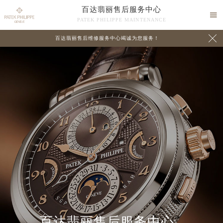
百达翡丽售后服务中心

PATEK PHILIPPE MAINTENANCE

百达翡丽售后维修服务中心竭诚为您服务！
中心介绍
联系我们
百达翡丽售后服务中心