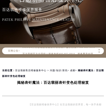
百达翡丽维修保养服务
PATEK PHILIPPE MAINTENANCE CENTER
2026年8月百达翡丽中国区售后服务网络优化升级公告
2026年8月百达翡丽全国官方售后客户服务热线：400-805-0910
▲
官网公告>
百达翡丽官方全国统一服务热线400-805-0910，服务覆盖中国大陆、香港、澳门、台湾全部区域（非大陆需加拨“+86”）
▼
2026年8月百达翡丽售后服务中心最新网点地址：
北京市朝阳区建国门外大街甲6号华熙国际中心写字楼D座11层1102室（北京总部）（需提前预约）
当前位置：
百达翡丽售后维修服务中心
>
问题/知识/资讯
>
成都
> 揭秘表针魔法：百达翡
北京市东城区东长安街1号东方广场写字楼W3座6层602室（需提前预约）
丽表针变色处理秘笈
天津市和平区赤峰道136号天津国际金融中心写字楼26层2603室（需提前预约）
揭秘表针魔法：百达翡丽表针变色处理秘笈
上海市徐汇区虹桥路3号港汇中心写字楼2座37层3705室（需提前预约）
上海市黄浦区南京东路299号宏伊国际广场写字楼8层806室（需提前预约）
南京市秦淮区中山南路1号（新街口）南京中心写字楼22层C1-1室（需提前预约）
常州市新北区龙锦路1590号现代传媒中心写字楼5号楼10层1008室（需提前预约）
【百达翡丽维修保养中心】在百达翡丽的世界里，每一块手表都