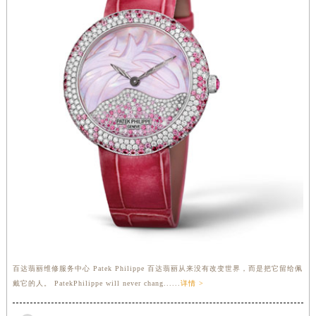
安徽省亳州市谯城区魏武大道百达翡丽售后服务中心（需提前预约）
安徽省池州市贵池区长江路百达翡丽售后服务中心（需提前预约）
安徽省滁州市琅琊区南谯北路百达翡丽售后服务中心（需提前预约）
安徽省阜阳市颍州区颍州北路百达翡丽售后服务中心（需提前预约）
安徽省淮北市相山区淮海路百达翡丽售后服务中心（需提前预约）
安徽省淮南市田家庵区国庆中路百达翡丽售后服务中心（需提前预约）
安徽省黄山市屯溪区黄山西路百达翡丽售后服务中心（需提前预约）
安徽省六安市金安区解放中路百达翡丽售后服务中心（需提前预约）
安徽省马鞍山市雨山区湖南西路百达翡丽售后服务中心（需提前预约）
安徽省宿州市埇桥区人民中路百达翡丽售后服务中心（需提前预约）
安徽省铜陵市铜官区石城大道百达翡丽售后服务中心（需提前预约）
安徽省芜湖市镜湖区中山路步行街百达翡丽售后服务中心（需提前预约）
安徽省宣城市宣州区叠嶂西路百达翡丽售后服务中心（需提前预约）
百达翡丽维修服务中心 Patek Philippe 百达翡丽从来没有改变世界，而是把它留给佩
福建省龙岩市新罗区九一南路百达翡丽售后服务中心（需提前预约）
戴它的人。 PatekPhilippe will never chang......
详情 >
福建省南平市建阳区人民西路百达翡丽售后服务中心（需提前预约）
福建省宁德市蕉城区天湖东路百达翡丽售后服务中心（需提前预约）