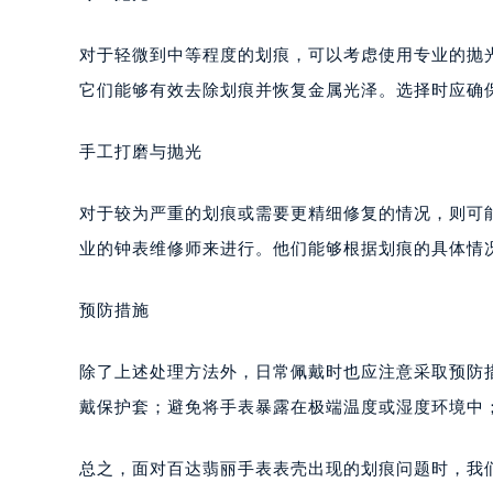
南宁市青秀区金湖路59号地王大厦12
合肥市蜀山区潜山路111号万象城华润
对于轻微到中等程度的划痕，可以考虑使用专业的抛
泉州市丰泽区宝洲路729号浦西万达中
它们能够有效去除划痕并恢复金属光泽。选择时应确
青岛市南区山东路6号华润大厦B座2
烟台市芝罘区胜利路139号万达金融中
手工打磨与抛光
长春市朝阳区西安大路727号中银大厦
贵阳市南明区都司高架桥路33号亨特
对于较为严重的划痕或需要更精细修复的情况，则可
昆明市盘龙区北京路928号同德昆明
业的钟表维修师来进行。他们能够根据划痕的具体情
石家庄市长安区中山东路39号勒泰中
西安市碑林区南关正街88号华侨城长
预防措施
海口市龙华区金贸东路5号海口华润大厦
唐山市路南区新华东道100号万达广场
除了上述处理方法外，日常佩戴时也应注意采取预防
台州市椒江区东海大道1800号腾达中
戴保护套；避免将手表暴露在极端温度或湿度环境中
内蒙古自治区呼和浩特市玉泉区大学西
甘肃省兰州市七里河区西津西路16号兰
总之，面对百达翡丽手表表壳出现的划痕问题时，我
重庆市解放碑渝中区民权路28号英利