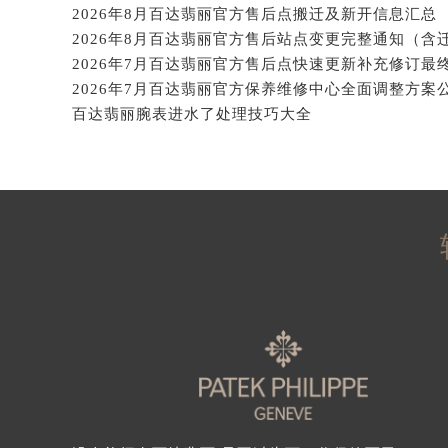
2026年8月百达翡丽官方售后点搬迁及新开信息汇总
辽宁省沈阳市沈河区中街路137号亨
辽宁省沈阳市沈河区中街路83号亨
北京市朝阳区建国门外大街甲6号华熙
北京市东城区东长安街1号王府井东方
百达翡丽腕表进水了处理技巧大全
河北省保定市竞秀区朝阳北大街北国
内蒙古自治区阿拉善盟市左旗土尔扈
内蒙古自治区巴彦淖尔市临河区新华
内蒙古自治区包头市青山区幸福路甲
内蒙古自治区赤峰市红山区哈达街百
内蒙古自治区鄂尔多斯市东胜区伊金
内蒙古自治区呼伦贝尔市海拉尔区中
内蒙古自治区通辽市科尔沁区明仁大
内蒙古自治区乌海市海勃湾区人民南
内蒙古自治区乌兰察布市集宁区恩和
内蒙古自治区锡林郭勒盟市锡林浩特
内蒙古自治区兴安盟市乌兰浩特市兴