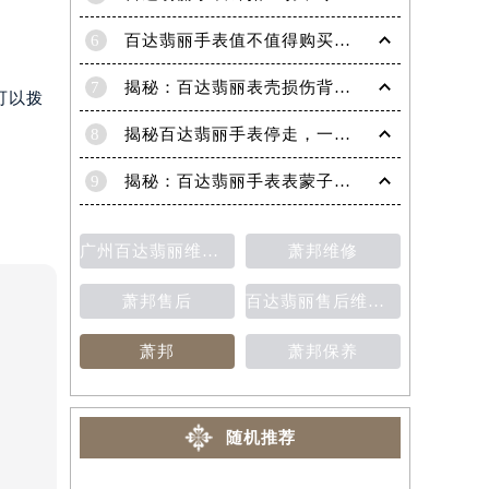
6
百达翡丽手表值不值得购买（名表投资与收藏指南）
7
揭秘：百达翡丽表壳损伤背后的故事
可以拨
8
揭秘百达翡丽手表停走，一文教你轻松恢复活力！
9
揭秘：百达翡丽手表表蒙子破损修复指南，让爱表重焕光彩！
广州百达翡丽维修保养售后中心
萧邦维修
萧邦售后
百达翡丽售后维修保养费用价目表
萧邦
萧邦保养
随机推荐