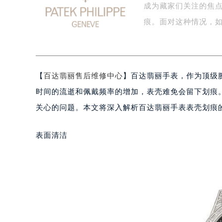
成为藏家们关注的焦
盐城市盐都区世纪大道5号盐城金融城写
泰州市海陵区永定东路399号置地商
痕。面对这种情况，
宁波市江北区大闸南路500号来福士广
杭州市上城区钱江路1366号华润大厦
金华市金东区东市南街777号金华万达
【
百达翡丽售后维修中心
】百达翡丽手表，作为顶级
绍兴市越城区胜利东路379号世茂天
嘉兴市南湖区广益路705号嘉兴世界贸
时间的流逝和佩戴频率的增加，表壳难免会留下划痕
南昌市红谷滩新区红谷中大道998号
关心的问题。本文将深入解析百达翡丽手表表壳划痕
济南市历下区经十路11111号华润中
广州市天河区天河路230号万菱汇国
表面清洁
广州市越秀区环市东路371-375号
深圳市罗湖区深南东路5001号华润大
惠州市惠城区江北文昌一路7号华贸大
厦门市思明区湖滨东路95号华润大厦写
福州市鼓楼区五四路128-1号恒力城
成都市锦江区人民东路6号SAC东原中