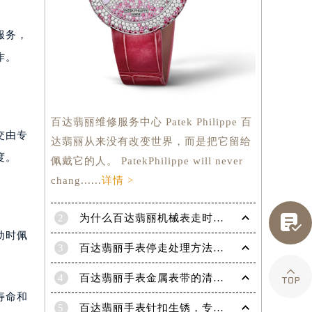
服务，
作。
百达翡丽维修服务中心 Patek Philippe 百
交由专
达翡丽从来没有改变世界，而是把它留给
度。
佩戴它的人。 PatekPhilippe will never
chang......
详情 >

2
为什么百达翡丽机械表走时会出现误差呢？
动时佩
3
百达翡丽手表停走处理方法（手表停走维修）
提前预约）

4
百达翡丽手表金属表带的清洗方法有哪些？（金属表带的清洗）
寿命和
5
百达翡丽手表针扣生锈，专业处理更安全