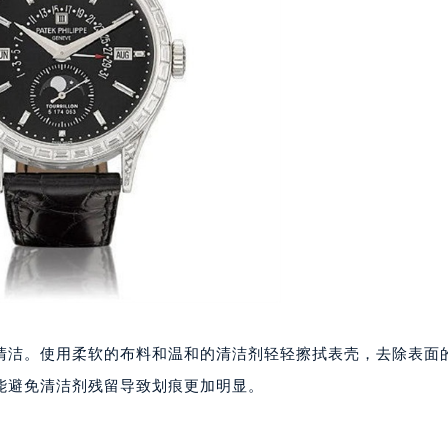
代广场写字楼9层902室（需提前预约）
号世茂环球金融中心写字楼（芙蓉广场）10层13室（需提前预约
楼29层2905室（需提前预约）
表服务中心（品牌授权店）3层整层（需提前预约）
表服务中心（品牌授权店）1层整层（需提前预约）
表服务中心（品牌授权店）1层整层（需提前预约）
（CCMALL）C座17层17-B（需提前预约）
10层1015室（需提前预约）
心T2座写字楼29层03室（需提前预约）
厦7层G室（需提前预约）
心C座12层1205室（需提前预约）
中心T1写字楼9层907室（需提前预约）
写字楼1座11层1104室（需提前预约）
清洁。使用柔软的布料和温和的清洁剂轻轻擦拭表壳，去除表面
楼16层1603室（需提前预约）
能避免清洁剂残留导致划痕更加明显。
中心办公楼C座22层08室（需提前预约）
大厦38层09室（需提前预约）