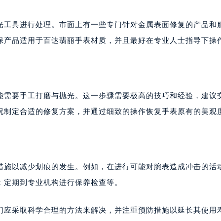
楼1224室（需提前预约）
大厦B座12楼03室（需提前预约）
光工具进行处理。市面上有一些专门针对金属表面修复的产品和
心写字楼A座7楼709室（需提前预约）
保产品适用于百达翡丽手表材质，并且最好在专业人士指导下操
2层04室（需提前预约）
心A座907室（需提前预约）
A座(旺进大厦)18层09室（需提前预约）
国际金融中心14楼14D（需提前预约）
能需要手工打磨与抛光。这一步骤需要极高的技巧和经验，建议
广场写字楼10层06室（需提前预约）
况制定合适的修复方案，并通过细致的操作恢复手表原有的美观
心写字楼B座13层07室（需提前预约）
安国际中心E座6楼10室（需提前预约）
B座17层1707室（需提前预约）
写字楼A座10层1002室（需提前预约）
措施以减少划痕的发生。例如，在进行可能对腕表造成冲击的活
心东1幢20楼2002室（需提前预约）
；定期到专业机构进行保养检查等。
街70号华润万象城写字楼（鄂尔多斯大厦）23层2326室（需
州中心写字楼21层2102室（需提前预约）
们应采取科学合理的方法来解决，并注重预防措施以延长其使用
国际金融中心写字楼20层01室（需提前预约）