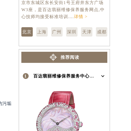
京市东城区东长安街1号王府井东方广场
汇区虹桥路
W3座，是百达翡丽维修保养服务网点,中
维修保养服
）
心技师均接受标准培训....
详情 >
训....
详情 
北京
上海
广州
深圳
天津
成都
推荐阅读
1
百达翡丽维修保养服务中心介绍 | Patek Philippe
的污垢