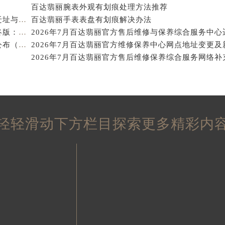
得利名表维修授权店1楼百达翡丽售后服务中心（需提前预约）
百达翡丽腕表外观有划痕处理方法推荐
2026年8月百达翡丽官方售后站点变更完整通知（含迁址与新建）
百达翡丽手表表盘有划痕解决办法
得利名表维修授权店1楼百达翡丽售后服务中心（需提前预约）
2026年7月百达翡丽官方售后点快速更新补充修订最终版：迁址+增设
国际中心D座11层1102室百达翡丽售后服务中心（北京总部）
2026年7月百达翡丽官方保养维修中心全面调整方案公布（迁址新增网点）
广场W3座6层602室百达翡丽售后服务中心（需提前预约）
先天下百达翡丽售后服务中心（需提前预约）
特大街百达翡丽售后服务中心（需提前预约）
街百达翡丽售后服务中心（需提前预约）
3号王府井百货名表维修百达翡丽售后服务中心（需提前预约）
达翡丽售后服务中心（需提前预约）
轻轻滑动下方栏目探索更多精彩内
霍洛街百达翡丽售后服务中心（需提前预约）
央街百达翡丽售后服务中心（需提前预约）
街百达翡丽售后服务中心（需提前预约）
路百达翡丽售后服务中心（需提前预约）
大街百达翡丽售后服务中心（需提前预约）
市光明街与额尔敦路交叉口百达翡丽售后服务中心（需提前预约
安大街百达翡丽售后服务中心（需提前预约）