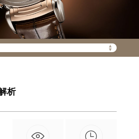
▲
陆需加拨“+86”）
▼
解析

常