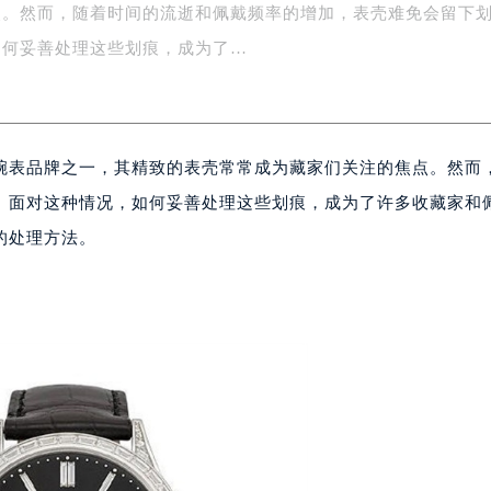
点。然而，随着时间的流逝和佩戴频率的增加，表壳难免会留下
字楼1号楼16层1604室（需提前预约）
务中心东塔写字楼（华润万象城）17层1706室（需提前预约）
如何妥善处理这些划痕，成为了…
场办公楼20层2009室（需提前预约）
写字楼A座5层503-5室（需提前预约）
广场写字楼4号楼22层2209室（需提前预约）
腕表品牌之一，其精致的表壳常常成为藏家们关注的焦点。然而
际中心写字楼8层805室（需提前预约）
易中心写字楼A座13层1304室（需提前预约）
。面对这种情况，如何妥善处理这些划痕，成为了许多收藏家和
绿地双子塔（中央广场）A1座办公楼14层07室（需提前预约）
的处理方法。
心写字楼（万象城）15层1508室（需提前预约）
际中心写字楼A塔7层704室（需提前预约）
世界贸易中心大厦南塔写字楼15层07室（需提前预约）
厦写字楼17层1701室（需提前预约）
厦写字楼1座30层05室（需提前预约）
字楼B座11层1104室（需提前预约）
写字楼15层03室（需提前预约）
心写字楼24层2406B室（需提前预约）