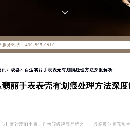
务网络优化升级公告
务热线：400-805-0910
805-0910，服务覆盖中国大陆、香港、澳门、台湾全部区域（非大
新网点地址：
国际中心写字楼D座11层1102室（北京总部）（需提前预约）
字楼W3座6层602室（需提前预约）
资讯
>
成都
> 百达翡丽手表表壳有划痕处理方法深度解析
融中心写字楼26层2603室（需提前预约）
达翡丽手表表壳有划痕处理方法深度
2座37层3705室（需提前预约）
际广场写字楼8层806室（需提前预约）
南京中心写字楼22层C1-1室（需提前预约）
中心写字楼5号楼10层1008室（需提前预约）
FC国际金融中心写字楼35层3508室（需提前预约）
中心】百达翡丽手表，作为顶级腕表品牌之一，其精致的表壳常
楼1号楼18层1803室（需提前预约）