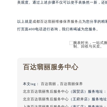
美观度。通过上述步骤不仅可以使手表焕然一新，还
黑龙江省大庆市萨尔图区会战大街百
黑龙江省鹤岗市向阳区红军路百达翡
黑龙江省黑河市爱辉区中央街百达翡
以上就是
成都百达翡丽维修保养服务点
为您分享的精
黑龙江省鸡西市鸡冠区红军路百达翡
打页面400电话进行咨询，我们将竭诚为您服务。
黑龙江省佳木斯市向阳区长安路百达
黑龙江省牡丹江市东安区太平路百达
黑龙江省七台河市桃山区大同街百达
黑龙江省齐齐哈尔市龙沙区龙华路百
黑龙江省双鸭山市尖山区新兴大街百
黑龙江省绥化市北林区新华街与康庄
百达翡丽服务中心
黑龙江省伊春市伊美区通河路百达翡
吉林省白城市洮北区明仁南街百达翡
吉林省白山市浑江区浑江大街百达翡
本文tag：
百达翡丽
，
百达翡丽保养
吉林省吉林市船营区河南街百达翡丽
北京百达翡丽售后服务中心
（国贸店）服务地址：
吉林省辽源市龙山区人民大街百达翡
北京百达翡丽售后服务中心
（王府井店）服务地址
吉林省梅河口市新华街道梅河大街百
上海百达翡丽售后服务中心
（港汇店）服务地址：