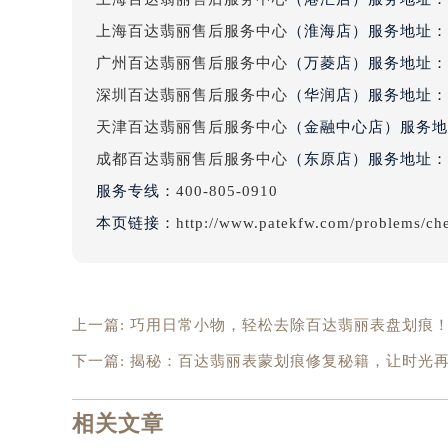
吉林省四平市铁东区紫气大路与南九
上海百达翡丽售后服务中心
（淮海店）服务地址：
吉林省松原市宁江区五环大街百达翡
广州百达翡丽售后服务中心
（万菱店）服务地址：
吉林省通化市东昌区环通乡江南大街
深圳百达翡丽售后服务中心
（华润店）服务地址：
吉林省延边市延吉市解放路百达翡丽
辽宁省鞍山市铁东区站前街百达翡丽
天津百达翡丽售后服务中心
（金融中心店）服务地
辽宁省本溪市平山区胜利路百达翡丽
成都百达翡丽售后服务中心
（东原店）服务地址：
辽宁省朝阳市双塔区新华路百达翡丽
服务专线：
400-805-0910
辽宁省丹东市振兴区七经街百达翡丽
本页链接：
http://www.patekfw.com/problems/ch
辽宁省抚顺市新抚区东一路百达翡丽
辽宁省阜新市海州区解放大街百达翡
辽宁省葫芦岛市连山区中央路百达翡
辽宁省锦州市古塔区中央大街百达翡
上一篇:
巧用日常小物，轻松去除百达翡丽表盘划痕
辽宁省辽阳市白塔区新运大街百达翡
下一篇:
揭秘：百达翡丽表蒙划痕修复秘籍，让时光
辽宁省盘锦市兴隆台区石油大街百达
辽宁省铁岭市银州区南马路百达翡丽
相关文章
辽宁省营口市站前区市府路与渤海大