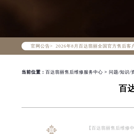
2026年8月百达翡丽中国区售后服
2026年8月百达翡丽全国官方售后客户服
官网公告>
百达翡丽官方全国统一服务热线400-
2026年8月百达翡丽售后服务中心最
北京市朝阳区建国门外大街甲6号华熙
北京市东城区东长安街1号东方广场写
当前位置：
百达翡丽售后维修服务中心
>
问题/知识/
天津市和平区赤峰道136号天津国际金
百
上海市徐汇区虹桥路3号港汇中心写字楼
上海市黄浦区南京东路299号宏伊国
南京市秦淮区中山南路1号（新街口）
常州市新北区龙锦路1590号现代传媒
徐州市鼓楼区淮海东路29号苏宁广场I
【百达翡丽售后维修
扬州市邗江区国展路29号星耀天地写字