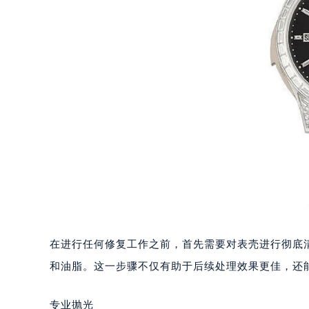
重庆市江北区观音桥步行街2号融恒时
长沙市芙蓉区定王台街道建湘路393
郑州市二七区铭功路10号华润大厦写字
太原市迎泽区解放路15号亨得利名
沈阳市沈河区中街路137号亨得利名
沈阳市沈河区中街路83号亨得利名
乌鲁木齐市天山区红山路26号时代广场
温州市鹿城区锦绣路1067号置信广场
哈尔滨市道里区友谊西路600号富力中
大连市中山区人民路15号国际金融大
佛山市禅城区季华五路57号万科金融中
东莞市东城街道鸿福东路1号民盈国贸
无锡市梁溪区人民中路139号恒隆广场
在进行任何修复工作之前，首先需要对表壳进行彻底
南通市崇川区工农路57号圆融广场写字
和油脂。这一步骤不仅有助于后续处理效果更佳，还
苏州市苏州工业园区星港街199号苏州
武汉市江汉区解放大道686号世界贸易
专业抛光