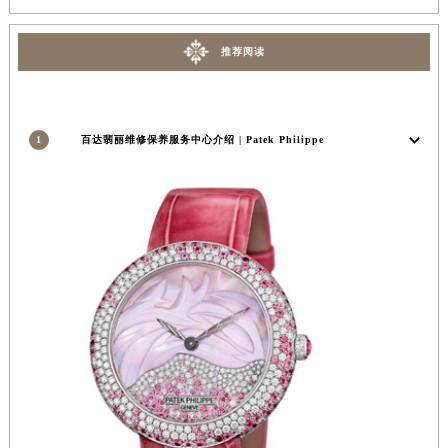
广西壮族自治区河池市金城江区金城江街道朝阳路百达翡丽售后服务中心（需提前预约）
广西壮族自治区贺州市八步区城东街道灵峰南路百达翡丽售后服务中心（需提前预约）
推荐阅读
广西壮族自治区来宾市兴宾区桂中大道百达翡丽售后服务中心（需提前预约）
广西壮族自治区柳州市城中区中山中路百达翡丽售后服务中心（需提前预约）
广西壮族自治区钦州市钦南区金海湾东大街百达翡丽售后服务中心（需提前预约）
1
百达翡丽维修保养服务中心介绍 | Patek Philippe
广西壮族自治区梧州市万秀区龙湖镇高旺路百达翡丽售后服务中心（需提前预约）
广西壮族自治区玉林市玉州区金玉路百达翡丽售后服务中心（需提前预约）
海南省儋州市儋州市那大镇兰洋北路百达翡丽售后服务中心（需提前预约）
海南省东方市八所镇解放西路百达翡丽售后服务中心（需提前预约）
海南省琼海市嘉积镇东风路百达翡丽售后服务中心（需提前预约）
海南省三沙市西沙区西沙群岛永兴岛北京路百达翡丽售后服务中心（需提前预约）
海南省三亚市吉阳区迎宾路百达翡丽售后服务中心（需提前预约）
海南省万宁市万城镇解放路百达翡丽售后服务中心（需提前预约）
海南省文昌市文城镇教育东路百达翡丽售后服务中心（需提前预约）
海南省五指山市通什镇三月三大道百达翡丽售后服务中心（需提前预约）
香港特别行政区尖沙咀区油尖旺区广东道百达翡丽售后服务中心（需提前预约）