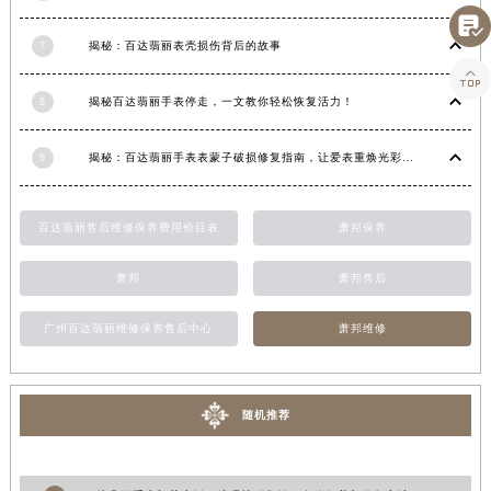

河南省信阳市浉河区东方红大道百达翡丽售后服务中心（需提前预约）
7
揭秘：百达翡丽表壳损伤背后的故事
河南省许昌市魏都区建安大道与八龙路交叉口百达翡丽售后服务中心（需提前预约）

河南省郑州市二七区民主路10号华润大厦29层2905室百达翡丽售后服务中心（需提前预约）
8
揭秘百达翡丽手表停走，一文教你轻松恢复活力！
河南省周口市川汇区七一路百达翡丽售后服务中心（需提前预约）
河南省驻马店市驿城区乐山大道与置地大道交叉口百达翡丽售后服务中心（需提前预约）
9
揭秘：百达翡丽手表表蒙子破损修复指南，让爱表重焕光彩！
湖北省鄂州市鄂城区文星大道百达翡丽售后服务中心（需提前预约）
湖北省黄冈市黄州区赤壁大道百达翡丽售后服务中心（需提前预约）
百达翡丽售后维修保养费用价目表
萧邦保养
湖北省黄石市黄石港区武汉路百达翡丽售后服务中心（需提前预约）
湖北省荆门市东宝中天街步行街百达翡丽售后服务中心（需提前预约）
萧邦
萧邦售后
湖北省荆州市荆州区荆中路百达翡丽售后服务中心（需提前预约）
湖北省十堰市茅箭区人民北路百达翡丽售后服务中心（需提前预约）
广州百达翡丽维修保养售后中心
萧邦维修
湖北省随州市曾都区青年路百达翡丽售后服务中心（需提前预约）
湖北省咸宁市咸安区长安大道百达翡丽售后服务中心（需提前预约）
随机推荐
湖北省襄阳市樊城区长虹路与人民路交叉口百达翡丽售后服务中心（需提前预约）
湖北省孝感市孝南区复兴大道百达翡丽售后服务中心（需提前预约）
湖北省宜昌市西陵区夷陵大道与港窑路百达翡丽售后服务中心（需提前预约）