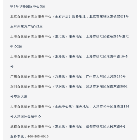
山东省威海市环翠区新威海路89号振华商厦一楼名表维修百达翡丽售后服务中心（需提前预约）
甲6号华熙国际中心D座
山东省潍坊市奎文区东风东街百达翡丽售后服务中心（需提前预约）
北京百达翡丽售后服务中心
（王府井店）服务地址：北京市东城区东长安街1号
山东省枣庄市滕州市北辛路与善国路交叉口百达翡丽售后服务中心（需提前预约）
王府井东方广场W3座
山东省淄博市张店区金晶大道百达翡丽售后服务中心（需提前预约）
上海百达翡丽售后服务中心
（港汇店）服务地址：上海市徐汇区虹桥路3号港汇
上海市黄浦区南京东路299号宏伊国际广场写字楼8层806室百达翡丽售后服务中心（需提前预约）
中心2座
上海市徐汇区虹桥路3号港汇中心2座37层3705室百达翡丽售后服务中心（需提前预约）
上海百达翡丽售后服务中心
（淮海店）服务地址：上海市徐汇区淮海中路1045
浙江省杭州市上城区钱江路1366号华润大厦A座5层503-5室百达翡丽售后服务中心（需提前预约）
号
浙江省湖州市吴兴区劳动路百达翡丽售后服务中心（需提前预约）
浙江省嘉兴市南湖区广益路705号嘉兴世界贸易中心A座13层1304室百达翡丽售后服务中心（需提前预约）
广州百达翡丽售后服务中心
（万菱店）服务地址：广州市天河区天河路230号
浙江省金华市金东区东市南街777号金华万达广场4号楼22楼2209室百达翡丽售后服务中心（需提前预约）
深圳百达翡丽售后服务中心
（华润店）服务地址：深圳市罗湖区深南东路5001
浙江省丽水市莲都区解放街百达翡丽售后服务中心（需提前预约）
号华润大厦
浙江省宁波市江北区大闸南路500号来福士广场办公楼20层2009室百达翡丽售后服务中心（需提前预约）
天津百达翡丽售后服务中心
（金融中心店）服务地址：天津市和平区赤峰道136
浙江省衢州市柯城区上街百达翡丽售后服务中心（需提前预约）
号天津国际金融中心
浙江省绍兴市越城区胜利东路379号世茂天际中心写字楼8层805室百达翡丽售后服务中心（需提前预约）
成都百达翡丽售后服务中心
（东原店）服务地址：成都市锦江区人民东路6号
浙江省舟山市定海区解放东路百达翡丽售后服务中心（需提前预约）
服务专线：
400-805-0910
澳门特别行政区大堂区议事亭前地（新马路）百达翡丽售后服务中心（需提前预约）