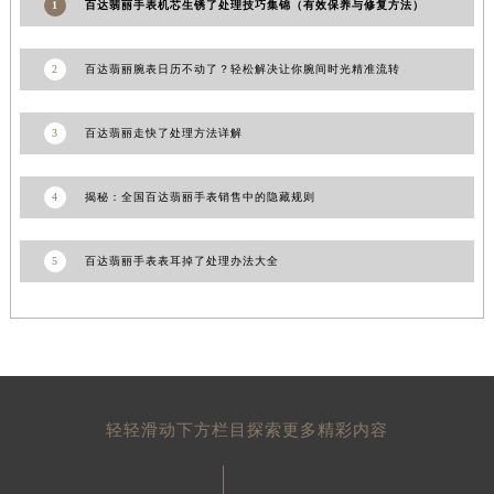
1
百达翡丽手表机芯生锈了处理技巧集锦（有效保养与修复方法）
湖南省常德市武陵区人民路百达翡丽售后服务中心（需提前预约）
湖南省郴州市北湖区国庆北路百达翡丽售后服务中心（需提前预约）
2
百达翡丽腕表日历不动了？轻松解决让你腕间时光精准流转
湖南省衡阳市雁峰区解放路百达翡丽售后服务中心（需提前预约）
湖南省怀化市鹤城区迎丰中路百达翡丽售后服务中心（需提前预约）
3
百达翡丽走快了处理方法详解
湖南省娄底市娄星区长青街百达翡丽售后服务中心（需提前预约）
湖南省邵阳市双清区东风路百达翡丽售后服务中心（需提前预约）
4
揭秘：全国百达翡丽手表销售中的隐藏规则
湖南省湘潭市雨湖区莲城大道百达翡丽售后服务中心（需提前预约）
湖南省益阳市赫山区桃花仑路百达翡丽售后服务中心（需提前预约）
5
百达翡丽手表表耳掉了处理办法大全
湖南省永州市冷水滩区永州大道与中兴路交叉口百达翡丽售后服务中心（需提前预约）
湖南省岳阳市岳阳楼区东茅岭路百达翡丽售后服务中心（需提前预约）
湖南省张家界市永定区解放路百达翡丽售后服务中心（需提前预约）
湖南省长沙市芙蓉区建湘路393号世茂环球金融中心写字楼10层1013室百达翡丽售后服务中心（需提前预约）
湖南省株洲市芦淞区建设南路百达翡丽售后服务中心（需提前预约）
甘肃省白银市白银区北京路百达翡丽售后服务中心（需提前预约）
轻轻滑动下方栏目探索更多精彩内容
甘肃省定西市安定区解放路百达翡丽售后服务中心（需提前预约）
甘肃省敦煌市沙州镇阳关中路百达翡丽售后服务中心（需提前预约）