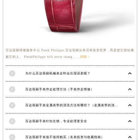
香港特别行政区金钟区中西区金钟道百达翡丽售后服务中心（需提前预约）
香港特别行政区九龙区油尖旺区弥敦道百达翡丽售后服务中心（需提前预约）
香港特别行政区铜锣湾区湾仔区轩尼诗道百达翡丽售后服务中心（需提前预约）
河南省安阳市文峰区解放大道百达翡丽售后服务中心（需提前预约）
河南省鹤壁市淇滨区九州路百达翡丽售后服务中心（需提前预约）
河南省济源市沁园街道济水大道百达翡丽售后服务中心（需提前预约）
百达翡丽维修服务中心 Patek Philippe 百达翡丽从来没有改变世界，而是把它留给佩
戴它的人。 PatekPhilippe will never chang......
详情 >
河南省焦作市解放区解放路百达翡丽售后服务中心（需提前预约）
河南省开封市鼓楼区中山路百达翡丽售后服务中心（需提前预约）
2
为什么百达翡丽机械表走时会出现误差呢？
河南省洛阳市西工区中州中路与解放路交叉口百达翡丽售后服务中心（需提前预约）
河南省漯河市源汇区交通路百达翡丽售后服务中心（需提前预约）
3
百达翡丽手表停走处理方法（手表停走维修）
河南省南阳市宛城区范蠡东路与南都路交叉口百达翡丽售后服务中心（需提前预约）
河南省平顶山市卫东区建设路百达翡丽售后服务中心（需提前预约）
4
百达翡丽手表金属表带的清洗方法有哪些？（金属表带的清洗）
河南省濮阳市大华龙区开州路绿城路交叉口百达翡丽售后服务中心（需提前预约）
河南省三门峡市湖滨区和平路百达翡丽售后服务中心（需提前预约）
5
百达翡丽手表针扣生锈，专业处理更安全
河南省商丘市梁园区神火大道百达翡丽售后服务中心（需提前预约）
河南省新乡市红旗区人民路百达翡丽售后服务中心（需提前预约）
6
百达翡丽手表值不值得购买（名表投资与收藏指南）