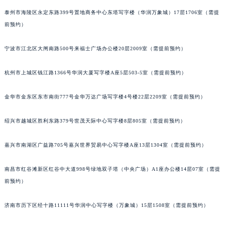
苏州市苏州工业园区星港街199号苏州中心办公楼C座22层08室（需提前预约）
泰州市海陵区永定东路399号置地商务中心东塔写字楼（华润万象城）17层1706室（需提
武汉市江汉区解放大道686号世界贸易大厦38层09室（需提前预约）
前预约）
南宁市青秀区金湖路59号地王大厦12楼1224室（需提前预约）
宁波市江北区大闸南路500号来福士广场办公楼20层2009室（需提前预约）
合肥市蜀山区潜山路111号万象城华润大厦B座12楼03室（需提前预约）
泉州市丰泽区宝洲路729号浦西万达中心写字楼A座7楼709室（需提前预约）
杭州市上城区钱江路1366号华润大厦写字楼A座5层503-5室（需提前预约）
青岛市南区山东路6号华润大厦B座22层04室（需提前预约）
烟台市芝罘区胜利路139号万达金融中心A座907室（需提前预约）
金华市金东区东市南街777号金华万达广场写字楼4号楼22层2209室（需提前预约）
长春市朝阳区西安大路727号中银大厦A座(旺进大厦)18层09室（需提前预约）
绍兴市越城区胜利东路379号世茂天际中心写字楼8层805室（需提前预约）
贵阳市南明区都司高架桥路33号亨特国际金融中心14楼14D（需提前预约）
昆明市盘龙区北京路928号同德昆明广场写字楼10层06室（需提前预约）
嘉兴市南湖区广益路705号嘉兴世界贸易中心写字楼A座13层1304室（需提前预约）
石家庄市长安区中山东路39号勒泰中心写字楼B座13层07室（需提前预约）
西安市碑林区南关正街88号华侨城长安国际中心E座6楼10室（需提前预约）
南昌市红谷滩新区红谷中大道998号绿地双子塔（中央广场）A1座办公楼14层07室（需提
海口市龙华区金贸东路5号海口华润大厦B座17层1707室（需提前预约）
前预约）
唐山市路南区新华东道100号万达广场写字楼A座10层1002室（需提前预约）
济南市历下区经十路11111号华润中心写字楼（万象城）15层1508室（需提前预约）
台州市椒江区东海大道1800号腾达中心东1幢20楼2002室（需提前预约）
内蒙古自治区呼和浩特市玉泉区大学西街70号华润万象城写字楼（鄂尔多斯大厦）23层2326室（需提前预约）