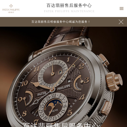
百达翡丽售后服务中心

PATEK PHILIPPE MAINTENANCE

百达翡丽售后维修服务中心竭诚为您服务！
中心介绍
联系我们
百达翡丽售后服务中心