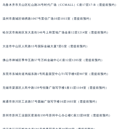
乌鲁木齐市天山区红山路26号时代广场（CCMALL）C座17层17-B（需提前预约）
吉林省辽源市龙山区人民大街百达翡丽售后服务中心（需提前预约）
吉林省梅河口市新华街道梅河大街百达翡丽售后服务中心（需提前预约）
温州市鹿城区锦绣路1067号置信广场10层1015室（需提前预约）
吉林省四平市铁东区紫气大路与南九经街交汇处百达翡丽售后服务中心（需提前预约）
吉林省松原市宁江区五环大街百达翡丽售后服务中心（需提前预约）
哈尔滨市南岗区东大直街146号上和置地广场金座12层1214室（需提前预约）
吉林省通化市东昌区环通乡江南大街百达翡丽售后服务中心（需提前预约）
吉林省延边市延吉市解放路百达翡丽售后服务中心（需提前预约）
大连市中山区人民路15号国际金融大厦7层G室（需提前预约）
辽宁省鞍山市铁东区站前街百达翡丽售后服务中心（需提前预约）
佛山市禅城区季华五路57号万科金融中心C座12层1205室（需提前预约）
辽宁省本溪市平山区胜利路百达翡丽售后服务中心（需提前预约）
辽宁省朝阳市双塔区新华路百达翡丽售后服务中心（需提前预约）
东莞市东城街道鸿福东路1号民盈国贸中心T1写字楼9层907室（需提前预约）
辽宁省丹东市振兴区七经街百达翡丽售后服务中心（需提前预约）
辽宁省抚顺市新抚区东一路百达翡丽售后服务中心（需提前预约）
无锡市梁溪区人民中路139号恒隆广场写字楼1座11层1104室（需提前预约）
辽宁省阜新市海州区解放大街百达翡丽售后服务中心（需提前预约）
南通市崇川区工农路57号圆融广场写字楼16层1603室（需提前预约）
辽宁省葫芦岛市连山区中央路百达翡丽售后服务中心（需提前预约）
辽宁省锦州市古塔区中央大街百达翡丽售后服务中心（需提前预约）
苏州市苏州工业园区星港街199号苏州中心办公楼C座22层08室（需提前预约）
辽宁省辽阳市白塔区新运大街百达翡丽售后服务中心（需提前预约）
辽宁省盘锦市兴隆台区石油大街百达翡丽售后服务中心（需提前预约）