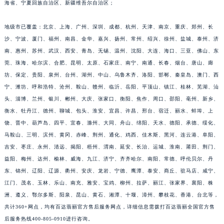
海省、宁夏回族自治区、新疆维吾尔自治区；
福建省莆田市城厢区霞林街道荔华东大道百达翡丽售后服务中心（需提前预约）
福建省三明市三元区东乾二路百达翡丽售后服务中心（需提前预约）
地级市已覆盖：北京、上海、广州、深圳、成都、杭州、天津、南京、重庆、郑州、长
福建省漳州市龙文区步港路百达翡丽售后服务中心（需提前预约）
沙、宁波、厦门、福州、南昌、金华、嘉兴、扬州、常州、绍兴、徐州、盐城、泰州、济
南、惠州、苏州、武汉、西安、青岛、无锡、温州、沈阳、大连、海口、三亚、佛山、东
江苏省常州市新北区龙锦路1590号现代传媒中心5号楼10层1008室百达翡丽售后服务中心（需提前预约）
莞、珠海、哈尔滨、合肥、昆明、太原、石家庄、南宁、南通、长春、烟台、唐山、廊
江苏省淮安市清江浦区淮海北路百达翡丽售后服务中心（需提前预约）
坊、保定、贵阳、泉州、台州、湖州、中山、乌鲁木齐、洛阳、邯郸、秦皇岛、澳门、西
江苏省连云港市海州区通灌北路百达翡丽售后服务中心（需提前预约）
宁、潍坊、呼和浩特、沧州、鞍山、赣州、临沂、岳阳、平顶山、镇江、桂林、芜湖、汕
江苏省南京市秦淮区中山南路1号南京中心22层22-C1-C3室百达翡丽售后服务中心（需提前预约）
头、淄博、兰州、银川、郴州、大庆、张家口、衡阳、焦作、周口、邵阳、亳州、新乡、
江苏省宿迁市宿城区西湖路百达翡丽售后服务中心（需提前预约）
衡水、牡丹江、德州、聊城、包头、淮安、宜昌、许昌、邢台、宿迁、丽水、蚌埠、上
江苏省泰州市海陵区永定东路399号置地商务中心东塔（华润万象城）17层1706室百达翡丽售后服务中心（需提前预约）
饶、晋中、葫芦岛、四平、宜春、滁州、大同、舟山、绵阳、天水、德阳、承德、绥化、
马鞍山、三明、滨州、黄冈、赤峰、荆州、通化、鸡西、佳木斯、黑河、连云港、阜阳、
江苏省徐州市鼓楼区淮海东路29号苏宁广场IFC国际金融中心35层3508室百达翡丽售后服务中心（需提前预约）
吉安、枣庄、永州、清远、揭阳、梧州、渭南、延安、长治、运城、淮南、莆田、荆门、
江苏省盐城市盐都区世纪大道5号盐城金融城写字楼1号楼16层1604室百达翡丽售后服务中心（需提前预约）
益阳、梅州、达州、榆林、威海、九江、济宁、齐齐哈尔、南阳、常德、呼伦贝尔、丹
江苏省扬州市邗江区国展路29号星耀天地写字楼1号楼18层1803室百达翡丽售后服务中心（需提前预约）
东、锦州、辽阳、辽源、衢州、安庆、龙岩、宁德、鹰潭、泰安、商丘、驻马店、咸宁、
江苏省镇江市京口区中山东路百达翡丽售后服务中心（需提前预约）
江门、茂名、玉林、乐山、南充、雅安、宝鸡、柳州、拉萨、丽江、张家界、襄阳、株
江西省抚州市临川区赣东大道百达翡丽售后服务中心（需提前预约）
洲、遵义、鄂尔多斯、阳泉、昆山、黄石、湘潭、十堰、漳州、攀枝花、香港、台北等，
江西省赣州市章贡区文清路百达翡丽售后服务中心（需提前预约）
共计360+网点，均有百达翡丽官方售后服务网点，详细信息需拨打百达翡丽全国官方售
后服务热线400-805-0910进行咨询。
江西省吉安市吉州区井冈山大道百达翡丽售后服务中心（需提前预约）