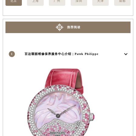
北京
上海
广州
深圳
天津
成都
河南省信阳市浉河区东方红大道百达翡丽售后服务中心（需提前预约）
河南省许昌市魏都区建安大道与八龙路交叉口百达翡丽售后服务中心（需提前预约）
河南省郑州市二七区民主路10号华润大厦29层2905室百达翡丽售后服务中心（需提前预约）
推荐阅读
河南省周口市川汇区七一路百达翡丽售后服务中心（需提前预约）
河南省驻马店市驿城区乐山大道与置地大道交叉口百达翡丽售后服务中心（需提前预约）
湖北省鄂州市鄂城区文星大道百达翡丽售后服务中心（需提前预约）
1
百达翡丽维修保养服务中心介绍 | Patek Philippe
湖北省黄冈市黄州区赤壁大道百达翡丽售后服务中心（需提前预约）
湖北省黄石市黄石港区武汉路百达翡丽售后服务中心（需提前预约）
湖北省荆门市东宝中天街步行街百达翡丽售后服务中心（需提前预约）
湖北省荆州市荆州区荆中路百达翡丽售后服务中心（需提前预约）
湖北省十堰市茅箭区人民北路百达翡丽售后服务中心（需提前预约）
湖北省随州市曾都区青年路百达翡丽售后服务中心（需提前预约）
湖北省咸宁市咸安区长安大道百达翡丽售后服务中心（需提前预约）
湖北省襄阳市樊城区长虹路与人民路交叉口百达翡丽售后服务中心（需提前预约）
湖北省孝感市孝南区复兴大道百达翡丽售后服务中心（需提前预约）
湖北省宜昌市西陵区夷陵大道与港窑路百达翡丽售后服务中心（需提前预约）