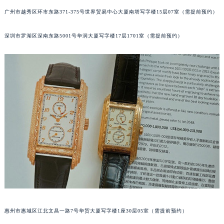
甘肃省兰州市七里河区西津西路16号兰州中心写字楼21层2102室（需提前预约）
广州市越秀区环市东路371-375号世界贸易中心大厦南塔写字楼15层07室（需提前预约）
重庆市解放碑渝中区民权路28号英利国际金融中心写字楼20层01室（需提前预约）
深圳市罗湖区深南东路5001号华润大厦写字楼17层1701室（需提前预约）
黑龙江省大庆市萨尔图区会战大街百达翡丽售后服务中心（需提前预约）
黑龙江省鹤岗市向阳区红军路百达翡丽售后服务中心（需提前预约）
黑龙江省黑河市爱辉区中央街百达翡丽售后服务中心（需提前预约）
黑龙江省鸡西市鸡冠区红军路百达翡丽售后服务中心（需提前预约）
黑龙江省佳木斯市向阳区长安路百达翡丽售后服务中心（需提前预约）
黑龙江省牡丹江市东安区太平路百达翡丽售后服务中心（需提前预约）
黑龙江省七台河市桃山区大同街百达翡丽售后服务中心（需提前预约）
黑龙江省齐齐哈尔市龙沙区龙华路百达翡丽售后服务中心（需提前预约）
黑龙江省双鸭山市尖山区新兴大街百达翡丽售后服务中心（需提前预约）
黑龙江省绥化市北林区新华街与康庄路交叉口百达翡丽售后服务中心（需提前预约）
黑龙江省伊春市伊美区通河路百达翡丽售后服务中心（需提前预约）
吉林省白城市洮北区明仁南街百达翡丽售后服务中心（需提前预约）
吉林省白山市浑江区浑江大街百达翡丽售后服务中心（需提前预约）
惠州市惠城区江北文昌一路7号华贸大厦写字楼1座30层05室（需提前预约）
吉林省吉林市船营区河南街百达翡丽售后服务中心（需提前预约）