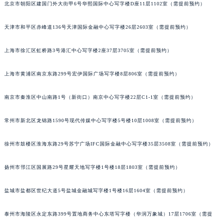
北京市朝阳区建国门外大街甲6号华熙国际中心写字楼D座11层1102室（需提前预约）
福州市鼓楼区五四路128-1号恒力城写字楼15层03室（需提前预约）
成都市锦江区人民东路6号SAC东原中心写字楼24层2406B室（需提前预约）
天津市和平区赤峰道136号天津国际金融中心写字楼26层2603室（需提前预约）
重庆市江北区观音桥步行街2号融恒时代广场写字楼9层902室（需提前预约）
长沙市芙蓉区定王台街道建湘路393号世茂环球金融中心写字楼（芙蓉广场）10层13室（需提前预约）
上海市徐汇区虹桥路3号港汇中心写字楼2座37层3705室（需提前预约）
郑州市二七区铭功路10号华润大厦写字楼29层2905室（需提前预约）
上海市黄浦区南京东路299号宏伊国际广场写字楼8层806室（需提前预约）
太原市迎泽区解放路15号亨得利名表服务中心（品牌授权店）3层整层（需提前预约）
沈阳市沈河区中街路137号亨得利名表服务中心（品牌授权店）1层整层（需提前预约）
南京市秦淮区中山南路1号（新街口）南京中心写字楼22层C1-1室（需提前预约）
沈阳市沈河区中街路83号亨得利名表服务中心（品牌授权店）1层整层（需提前预约）
乌鲁木齐市天山区红山路26号时代广场（CCMALL）C座17层17-B（需提前预约）
常州市新北区龙锦路1590号现代传媒中心写字楼5号楼10层1008室（需提前预约）
温州市鹿城区锦绣路1067号置信广场10层1015室（需提前预约）
徐州市鼓楼区淮海东路29号苏宁广场IFC国际金融中心写字楼35层3508室（需提前预约）
哈尔滨市道里区友谊西路600号富力中心T2座写字楼29层03室（需提前预约）
大连市中山区人民路15号国际金融大厦7层G室（需提前预约）
扬州市邗江区国展路29号星耀天地写字楼1号楼18层1803室（需提前预约）
佛山市禅城区季华五路57号万科金融中心C座12层1205室（需提前预约）
东莞市东城街道鸿福东路1号民盈国贸中心T1写字楼9层907室（需提前预约）
盐城市盐都区世纪大道5号盐城金融城写字楼1号楼16层1604室（需提前预约）
无锡市梁溪区人民中路139号恒隆广场写字楼1座11层1104室（需提前预约）
南通市崇川区工农路57号圆融广场写字楼16层1603室（需提前预约）
泰州市海陵区永定东路399号置地商务中心东塔写字楼（华润万象城）17层1706室（需提