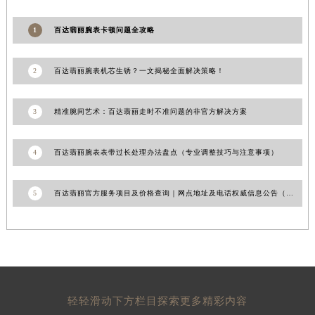
青海省果洛藏族自治州玛沁县团结路百达翡丽售后服务中心（需提前预约）
1
百达翡丽腕表卡顿问题全攻略
青海省海北藏族自治州海晏县将军路百达翡丽售后服务中心（需提前预约）
青海省海东市乐都区滨河路百达翡丽售后服务中心（需提前预约）
2
百达翡丽腕表机芯生锈？一文揭秘全面解决策略！
青海省海南藏族自治州共和县青海湖大街百达翡丽售后服务中心（需提前预约）
青海省海西蒙古族藏族自治州德令哈市柴达木路百达翡丽售后服务中心（需提前预约）
3
精准腕间艺术：百达翡丽走时不准问题的非官方解决方案
青海省黄南藏族自治州同仁市德合隆路百达翡丽售后服务中心（需提前预约）
青海省西宁市城西区海湖新区西关大道百达翡丽售后服务中心（需提前预约）
青海省玉树藏族自治州结古镇胜利路百达翡丽售后服务中心（需提前预约）
4
百达翡丽腕表表带过长处理办法盘点（专业调整技巧与注意事项）
陕西省安康市汉滨区金州路百达翡丽售后服务中心（需提前预约）
陕西省宝鸡市渭滨区经二路百达翡丽售后服务中心（需提前预约）
5
百达翡丽官方服务项目及价格查询｜网点地址及电话权威信息公告（2026年6月最新）
陕西省汉中市汉台区北大街百达翡丽售后服务中心（需提前预约）
陕西省商洛市商州区州城街百达翡丽售后服务中心（需提前预约）
陕西省铜川市王益区红旗街百达翡丽售后服务中心（需提前预约）
陕西省渭南市临渭区东风大街百达翡丽售后服务中心（需提前预约）
陕西省咸阳市秦都区沣西新城统一西路与白马河路交汇处百达翡丽售后服务中心（需提前预约）
轻轻滑动下方栏目探索更多精彩内容
陕西省延安市宝塔区中心街百达翡丽售后服务中心（需提前预约）