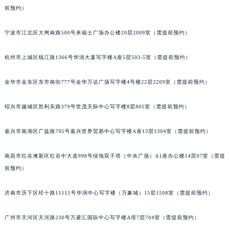
前预约）
苏州市苏州工业园区星港街199号苏州中心办公楼C座22层08室（需提前预约）
武汉市江汉区解放大道686号世界贸易大厦38层09室（需提前预约）
宁波市江北区大闸南路500号来福士广场办公楼20层2009室（需提前预约）
南宁市青秀区金湖路59号地王大厦12楼1224室（需提前预约）
合肥市蜀山区潜山路111号万象城华润大厦B座12楼03室（需提前预约）
杭州市上城区钱江路1366号华润大厦写字楼A座5层503-5室（需提前预约）
泉州市丰泽区宝洲路729号浦西万达中心写字楼A座7楼709室（需提前预约）
青岛市南区山东路6号华润大厦B座22层04室（需提前预约）
金华市金东区东市南街777号金华万达广场写字楼4号楼22层2209室（需提前预约）
烟台市芝罘区胜利路139号万达金融中心A座907室（需提前预约）
绍兴市越城区胜利东路379号世茂天际中心写字楼8层805室（需提前预约）
长春市朝阳区西安大路727号中银大厦A座(旺进大厦)18层09室（需提前预约）
贵阳市南明区都司高架桥路33号亨特国际金融中心14楼14D（需提前预约）
嘉兴市南湖区广益路705号嘉兴世界贸易中心写字楼A座13层1304室（需提前预约）
昆明市盘龙区北京路928号同德昆明广场写字楼10层06室（需提前预约）
石家庄市长安区中山东路39号勒泰中心写字楼B座13层07室（需提前预约）
南昌市红谷滩新区红谷中大道998号绿地双子塔（中央广场）A1座办公楼14层07室（需提
西安市碑林区南关正街88号华侨城长安国际中心E座6楼10室（需提前预约）
前预约）
海口市龙华区金贸东路5号海口华润大厦B座17层1707室（需提前预约）
济南市历下区经十路11111号华润中心写字楼（万象城）15层1508室（需提前预约）
唐山市路南区新华东道100号万达广场写字楼A座10层1002室（需提前预约）
台州市椒江区东海大道1800号腾达中心东1幢20楼2002室（需提前预约）
广州市天河区天河路230号万菱汇国际中心写字楼A塔7层704室（需提前预约）
内蒙古自治区呼和浩特市玉泉区大学西街70号华润万象城写字楼（鄂尔多斯大厦）23层2326室（需提前预约）