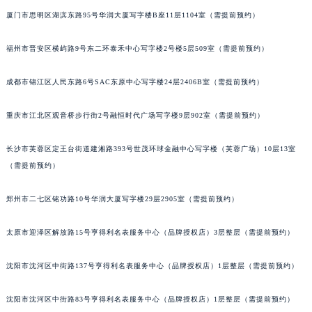
吉林省辽源市龙山区人民大街百达翡丽售后服务中心（需提前预约）
厦门市思明区湖滨东路95号华润大厦写字楼B座11层1104室（需提前预约）
吉林省梅河口市新华街道梅河大街百达翡丽售后服务中心（需提前预约）
福州市晋安区横屿路9号东二环泰禾中心写字楼2号楼5层509室（需提前预约）
吉林省四平市铁东区紫气大路与南九经街交汇处百达翡丽售后服务中心（需提前预约）
吉林省松原市宁江区五环大街百达翡丽售后服务中心（需提前预约）
成都市锦江区人民东路6号SAC东原中心写字楼24层2406B室（需提前预约）
吉林省通化市东昌区环通乡江南大街百达翡丽售后服务中心（需提前预约）
吉林省延边市延吉市解放路百达翡丽售后服务中心（需提前预约）
重庆市江北区观音桥步行街2号融恒时代广场写字楼9层902室（需提前预约）
辽宁省鞍山市铁东区站前街百达翡丽售后服务中心（需提前预约）
长沙市芙蓉区定王台街道建湘路393号世茂环球金融中心写字楼（芙蓉广场）10层13室
辽宁省本溪市平山区胜利路百达翡丽售后服务中心（需提前预约）
（需提前预约）
辽宁省朝阳市双塔区新华路百达翡丽售后服务中心（需提前预约）
辽宁省丹东市振兴区七经街百达翡丽售后服务中心（需提前预约）
郑州市二七区铭功路10号华润大厦写字楼29层2905室（需提前预约）
辽宁省抚顺市新抚区东一路百达翡丽售后服务中心（需提前预约）
辽宁省阜新市海州区解放大街百达翡丽售后服务中心（需提前预约）
太原市迎泽区解放路15号亨得利名表服务中心（品牌授权店）3层整层（需提前预约）
辽宁省葫芦岛市连山区中央路百达翡丽售后服务中心（需提前预约）
沈阳市沈河区中街路137号亨得利名表服务中心（品牌授权店）1层整层（需提前预约）
辽宁省锦州市古塔区中央大街百达翡丽售后服务中心（需提前预约）
辽宁省辽阳市白塔区新运大街百达翡丽售后服务中心（需提前预约）
沈阳市沈河区中街路83号亨得利名表服务中心（品牌授权店）1层整层（需提前预约）
辽宁省盘锦市兴隆台区石油大街百达翡丽售后服务中心（需提前预约）