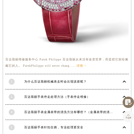
湖南省常德市武陵区人民路百达翡丽售后服务中心（需提前预约）
湖南省郴州市北湖区国庆北路百达翡丽售后服务中心（需提前预约）
湖南省衡阳市雁峰区解放路百达翡丽售后服务中心（需提前预约）
湖南省怀化市鹤城区迎丰中路百达翡丽售后服务中心（需提前预约）
湖南省娄底市娄星区长青街百达翡丽售后服务中心（需提前预约）
湖南省邵阳市双清区东风路百达翡丽售后服务中心（需提前预约）
湖南省湘潭市雨湖区莲城大道百达翡丽售后服务中心（需提前预约）
百达翡丽维修服务中心 Patek Philippe 百达翡丽从来没有改变世界，而是把它留给佩
湖南省益阳市赫山区桃花仑路百达翡丽售后服务中心（需提前预约）
戴它的人。 PatekPhilippe will never chang......
详情 >
湖南省永州市冷水滩区永州大道与中兴路交叉口百达翡丽售后服务中心（需提前预约）
湖南省岳阳市岳阳楼区东茅岭路百达翡丽售后服务中心（需提前预约）
2
为什么百达翡丽机械表走时会出现误差呢？
湖南省张家界市永定区解放路百达翡丽售后服务中心（需提前预约）
3
百达翡丽手表停走处理方法（手表停走维修）
湖南省长沙市芙蓉区建湘路393号世茂环球金融中心写字楼10层1013室百达翡丽售后服务中心（需提前预约）

湖南省株洲市芦淞区建设南路百达翡丽售后服务中心（需提前预约）
4
百达翡丽手表金属表带的清洗方法有哪些？（金属表带的清洗）
甘肃省白银市白银区北京路百达翡丽售后服务中心（需提前预约）

甘肃省定西市安定区解放路百达翡丽售后服务中心（需提前预约）
5
百达翡丽手表针扣生锈，专业处理更安全
甘肃省敦煌市沙州镇阳关中路百达翡丽售后服务中心（需提前预约）