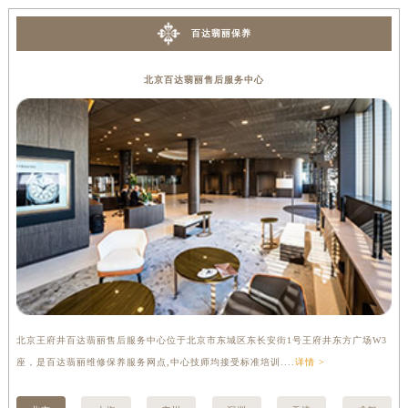
香港特别行政区金钟区中西区金钟道百达翡丽售后服务中心（需提前预约）
百达翡丽保养
香港特别行政区九龙区油尖旺区弥敦道百达翡丽售后服务中心（需提前预约）
香港特别行政区铜锣湾区湾仔区轩尼诗道百达翡丽售后服务中心（需提前预约）
北京百达翡丽售后服务中心
河南省安阳市文峰区解放大道百达翡丽售后服务中心（需提前预约）
河南省鹤壁市淇滨区九州路百达翡丽售后服务中心（需提前预约）
河南省济源市沁园街道济水大道百达翡丽售后服务中心（需提前预约）
河南省焦作市解放区解放路百达翡丽售后服务中心（需提前预约）
河南省开封市鼓楼区中山路百达翡丽售后服务中心（需提前预约）
河南省洛阳市西工区中州中路与解放路交叉口百达翡丽售后服务中心（需提前预约）
河南省漯河市源汇区交通路百达翡丽售后服务中心（需提前预约）
河南省南阳市宛城区范蠡东路与南都路交叉口百达翡丽售后服务中心（需提前预约）
河南省平顶山市卫东区建设路百达翡丽售后服务中心（需提前预约）
河南省濮阳市大华龙区开州路绿城路交叉口百达翡丽售后服务中心（需提前预约）
北京王府井百达翡丽售后服务中心位于北京市东城区东长安街1号王府井东方广场W3
上
河南省三门峡市湖滨区和平路百达翡丽售后服务中心（需提前预约）
座，是百达翡丽维修保养服务网点,中心技师均接受标准培训....
详情 >
修
河南省商丘市梁园区神火大道百达翡丽售后服务中心（需提前预约）
河南省新乡市红旗区人民路百达翡丽售后服务中心（需提前预约）