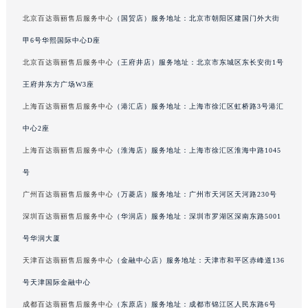
广东省梅州市梅江区金燕大道百达翡丽售后服务中心（需提前预约）
北京百达翡丽售后服务中心
（国贸店）服务地址：北京市朝阳区建国门外大街
广东省清远市清城区湖西路百达翡丽售后服务中心（需提前预约）
甲6号华熙国际中心D座
广东省汕头市龙湖区长平路百达翡丽售后服务中心（需提前预约）
北京百达翡丽售后服务中心
（王府井店）服务地址：北京市东城区东长安街1号
广东省汕尾市城区香洲街道园林社区翠园街百达翡丽售后服务中心（需提前预约）
王府井东方广场W3座
广东省韶关市武江区芙蓉新区与老城中心交汇处百达翡丽售后服务中心（需提前预约）
上海百达翡丽售后服务中心
（港汇店）服务地址：上海市徐汇区虹桥路3号港汇
广东省深圳市罗湖区深南东路5001号华润大厦17层1701室百达翡丽售后服务中心（需提前预约）
中心2座
广东省阳江市江城区东风一路百达翡丽售后服务中心（需提前预约）
广东省云浮市云城区金山路百达翡丽售后服务中心（需提前预约）
上海百达翡丽售后服务中心
（淮海店）服务地址：上海市徐汇区淮海中路1045
广东省湛江市赤坎区观海北路百达翡丽售后服务中心（需提前预约）
号
广东省肇庆市端州区信安大道与砚都大道交汇处百达翡丽售后服务中心（需提前预约）
广州百达翡丽售后服务中心
（万菱店）服务地址：广州市天河区天河路230号
广西壮族自治区百色市右江区中山二路百达翡丽售后服务中心（需提前预约）
深圳百达翡丽售后服务中心
（华润店）服务地址：深圳市罗湖区深南东路5001
广西壮族自治区北海市海城区北京路百达翡丽售后服务中心（需提前预约）
号华润大厦
广西壮族自治区崇左市江州区石景林街道友谊大道与丽川路交汇处百达翡丽售后服务中心（需提前预约）
天津百达翡丽售后服务中心
（金融中心店）服务地址：天津市和平区赤峰道136
广西壮族自治区防城港市港口区金花茶大道百达翡丽售后服务中心（需提前预约）
号天津国际金融中心
广西壮族自治区贵港市港北区港城街道布山大道与仙衣路交叉口百达翡丽售后服务中心（需提前预约）
广西壮族自治区桂林市秀峰区红岭路百达翡丽售后服务中心（需提前预约）
成都百达翡丽售后服务中心
（东原店）服务地址：成都市锦江区人民东路6号