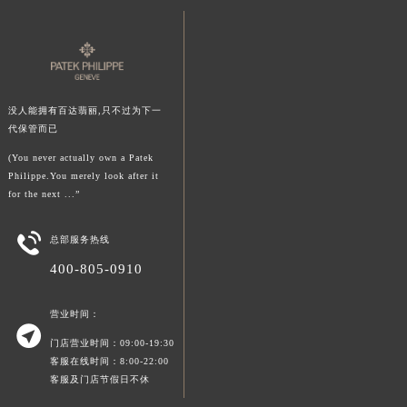
陕西省榆林市榆阳区长兴路百达翡丽售后服务中心（需提前预约）
新疆维吾尔自治区阿克苏市东大街百达翡丽售后服务中心（需提前预约）
新疆维吾尔自治区阿拉尔市胜利大道百达翡丽售后服务中心（需提前预约）
新疆维吾尔自治区阿拉山口市友好路百达翡丽售后服务中心（需提前预约）
没人能拥有百达翡丽,只不过为下一
新疆维吾尔自治区阿勒泰市解放路百达翡丽售后服务中心（需提前预约）
代保管而已
新疆维吾尔自治区阿图什市光明路百达翡丽售后服务中心（需提前预约）
(You never actually own a Patek
新疆维吾尔自治区白杨市军垦路百达翡丽售后服务中心（需提前预约）
Philippe.You merely look after it
for the next ...”
新疆维吾尔自治区北屯市团结路百达翡丽售后服务中心（需提前预约）
新疆维吾尔自治区博乐市博乐市北京路百达翡丽售后服务中心（需提前预约）

总部服务热线
新疆维吾尔自治区昌吉市延安北路百达翡丽售后服务中心（需提前预约）
400-805-0910
新疆维吾尔自治区阜康市博峰路百达翡丽售后服务中心（需提前预约）
新疆维吾尔自治区哈密市伊州区建国北路百达翡丽售后服务中心（需提前预约）
营业时间：
新疆维吾尔自治区和田市和田市北京西路百达翡丽售后服务中心（需提前预约）

门店营业时间：09:00-19:30
新疆维吾尔自治区胡杨河市胡杨河市胡杨路百达翡丽售后服务中心（需提前预约）
客服在线时间：8:00-22:00
新疆维吾尔自治区霍尔果斯市亚欧北路百达翡丽售后服务中心（需提前预约）
客服及门店节假日不休
新疆维吾尔自治区喀什市解放北路百达翡丽售后服务中心（需提前预约）