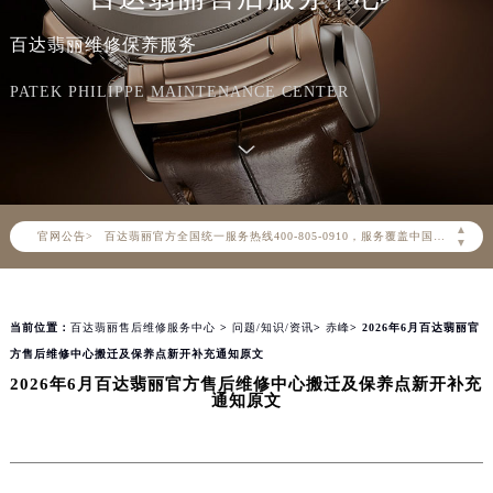
百达翡丽维修保养服务
PATEK PHILIPPE MAINTENANCE CENTER
2026年8月百达翡丽中国区售后服务网络优化升级公告
2026年8月百达翡丽全国官方售后客户服务热线：400-805-0910
▲
官网公告>
百达翡丽官方全国统一服务热线400-805-0910，服务覆盖中国大陆、香港、澳门、台湾全部区域（非大陆需加拨“+86”）
▼
2026年8月百达翡丽售后服务中心最新网点地址：
北京市朝阳区建国门外大街甲6号华熙国际中心写字楼D座11层1102室（北京总部）（需提前预约）
当前位置：
百达翡丽售后维修服务中心
>
问题/知识/资讯
>
赤峰
> 2026年6月百达翡丽官
北京市东城区东长安街1号东方广场写字楼W3座6层602室（需提前预约）
方售后维修中心搬迁及保养点新开补充通知原文
天津市和平区赤峰道136号天津国际金融中心写字楼26层2603室（需提前预约）
2026年6月百达翡丽官方售后维修中心搬迁及保养点新开补充
上海市徐汇区虹桥路3号港汇中心写字楼2座37层3705室（需提前预约）
通知原文
上海市黄浦区南京东路299号宏伊国际广场写字楼8层806室（需提前预约）
南京市秦淮区中山南路1号（新街口）南京中心写字楼22层C1-1室（需提前预约）
常州市新北区龙锦路1590号现代传媒中心写字楼5号楼10层1008室（需提前预约）