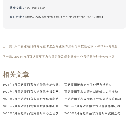
广西壮族自治区河池市金城江区金城江街道朝阳路百达翡丽售后服务中心（需提前预约）
服务专线：
400-805-0910
广西壮族自治区贺州市八步区城东街道灵峰南路百达翡丽售后服务中心（需提前预约）
本页链接：
http://www.patekfw.com/problems/chifeng/36485.html
广西壮族自治区来宾市兴宾区桂中大道百达翡丽售后服务中心（需提前预约）
广西壮族自治区柳州市城中区中山中路百达翡丽售后服务中心（需提前预约）
广西壮族自治区钦州市钦南区金海湾东大街百达翡丽售后服务中心（需提前预约）
广西壮族自治区梧州市万秀区龙湖镇高旺路百达翡丽售后服务中心（需提前预约）
上一篇:
苏州百达翡丽维修点在哪里及专业保养服务指南权威公示（2026年7月最新）
广西壮族自治区玉林市玉州区金玉路百达翡丽售后服务中心（需提前预约）
下一篇:
2026年6月百达翡丽官方售后维修及保养服务中心搬迁新增补充公告内容
海南省儋州市儋州市那大镇兰洋北路百达翡丽售后服务中心（需提前预约）
海南省东方市八所镇解放西路百达翡丽售后服务中心（需提前预约）
相关文章
海南省琼海市嘉积镇东风路百达翡丽售后服务中心（需提前预约）
2026年8月百达翡丽官方维修保养综合服务点最新动态补充确认终稿
百达翡丽腕表进灰了处理办法盘点
海南省三沙市西沙区西沙群岛永兴岛北京路百达翡丽售后服务中心（需提前预约）
2026年7月百达翡丽官方维修保养服务网络更新通知（含搬迁新开）全文
百达翡丽手表表蒙有划痕解决方法集锦
海南省三亚市吉阳区迎宾路百达翡丽售后服务中心（需提前预约）
2026年7月百达翡丽官方售后维修保养站点最新变动补充说明全文对外公开
百达翡丽手表表壳坏了处理办法深度解析
海南省万宁市万城镇解放路百达翡丽售后服务中心（需提前预约）
2026年7月百达翡丽官方售后服务中心新址及增设站点最终公告
2026年7月百达翡丽官方保养服务中心维修点搬迁及增设补充方案文件
海南省文昌市文城镇教育东路百达翡丽售后服务中心（需提前预约）
2026年6月百达翡丽官方售后中心迁址及新增网点一览
2026年6月百达翡丽官方售后网点搬迁与新设完整补充最终公告
海南省五指山市通什镇三月三大道百达翡丽售后服务中心（需提前预约）
香港特别行政区尖沙咀区油尖旺区广东道百达翡丽售后服务中心（需提前预约）