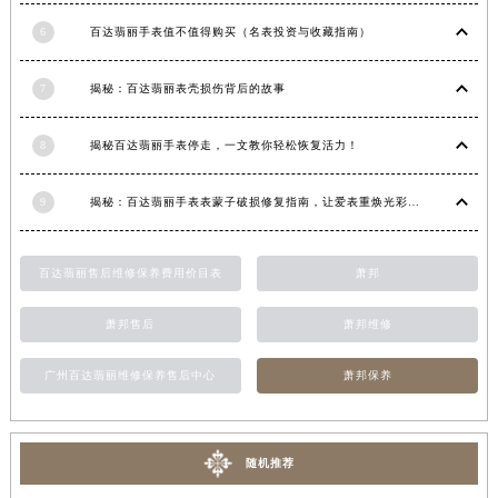
甘肃省合作市人民街百达翡丽售后服务中心（需提前预约）
6
百达翡丽手表值不值得购买（名表投资与收藏指南）
甘肃省嘉峪关市雄关区新华中路百达翡丽售后服务中心（需提前预约）
甘肃省金昌市金川区北京路百达翡丽售后服务中心（需提前预约）
7
揭秘：百达翡丽表壳损伤背后的故事
甘肃省酒泉市肃州区西大街百达翡丽售后服务中心（需提前预约）
8
揭秘百达翡丽手表停走，一文教你轻松恢复活力！
甘肃省临夏市城南街道团结路百达翡丽售后服务中心（需提前预约）
甘肃省陇南市武都区人民路百达翡丽售后服务中心（需提前预约）
9
揭秘：百达翡丽手表表蒙子破损修复指南，让爱表重焕光彩！
甘肃省平凉市崆峒区西大街百达翡丽售后服务中心（需提前预约）
甘肃省庆阳市西峰区南大街百达翡丽售后服务中心（需提前预约）
甘肃省天水市秦州区民主路百达翡丽售后服务中心（需提前预约）
百达翡丽售后维修保养费用价目表
萧邦
甘肃省武威市凉州区迎宾路百达翡丽售后服务中心（需提前预约）
萧邦售后
萧邦维修
甘肃省张掖市甘州区民乐北路百达翡丽售后服务中心（需提前预约）
宁夏回族自治区固原市原州区文化街百达翡丽售后服务中心（需提前预约）
广州百达翡丽维修保养售后中心
萧邦保养
宁夏回族自治区石嘴山市大武口区贺兰山路百达翡丽售后服务中心（需提前预约）
宁夏回族自治区吴忠市利通区开元大道百达翡丽售后服务中心（需提前预约）
宁夏回族自治区银川市兴庆区新华东路97号新百中心C馆一层C1-18号商铺百达翡丽售后服务中心（需提前预约）
随机推荐
宁夏回族自治区中卫市沙坡头区鼓楼东街百达翡丽售后服务中心（需提前预约）