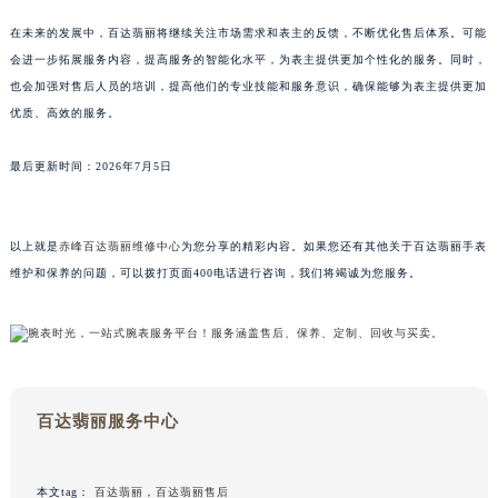
澳门特别行政区风顺堂区南湾大马路百达翡丽售后服务中心（需提前预约）
在未来的发展中，百达翡丽将继续关注市场需求和表主的反馈，不断优化售后体系。可能
澳门特别行政区花地玛堂区关闸广场百达翡丽售后服务中心（需提前预约）
会进一步拓展服务内容，提高服务的智能化水平，为表主提供更加个性化的服务。同时，
澳门特别行政区花王堂区大三巴商圈百达翡丽售后服务中心（需提前预约）
也会加强对售后人员的培训，提高他们的专业技能和服务意识，确保能够为表主提供更加
优质、高效的服务。
澳门特别行政区嘉模堂区官也街百达翡丽售后服务中心（需提前预约）
澳门省路氹城市金光大道百达翡丽售后服务中心（需提前预约）
最后更新时间：2026年7月5日
澳门特别行政区望德堂区塔石广场百达翡丽售后服务中心（需提前预约）
福建省福州市鼓楼区五四路128-1号恒力城写字楼15层03室百达翡丽售后服务中心（需提前预约）
福建省厦门市思明区湖滨东路95号万象城华润大厦B座11层1104室百达翡丽售后服务中心（需提前预约）
以上就是
赤峰百达翡丽维修中心
为您分享的精彩内容。如果您还有其他关于百达翡丽手表
广东省潮州市潮安区新风路与潮汕路交汇处百达翡丽售后服务中心（需提前预约）
维护和保养的问题，可以拨打页面400电话进行咨询，我们将竭诚为您服务。
广东省广州市天河区天河路230号万菱汇国际中心A塔7层704室百达翡丽售后服务中心（需提前预约）
广东省广州市越秀区环市东路371-375号世界贸易中心大厦南塔15层1507室百达翡丽售后服务中心（需提前预约）
广东省河源市源城区越王大道百达翡丽售后服务中心（需提前预约）
广东省惠州市惠城区江北文昌一路7号华贸大厦1座30层3005室百达翡丽售后服务中心（需提前预约）
百达翡丽服务中心
广东省江门市蓬江区广场西路百达翡丽售后服务中心（需提前预约）
广东省揭阳市榕城进贤门步行街百达翡丽售后服务中心（需提前预约）
广东省茂名市电白区水东街道迎宾大道百达翡丽售后服务中心（需提前预约）
本文tag：
百达翡丽
，
百达翡丽售后