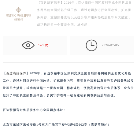
【百达翡丽保养】2026年，百达翡丽中国区顺利完成全国售后服
徐州市鼓楼区淮海东路29号苏宁广场IFC国际金融中心写字楼35层3508室（需提前预约）
务网络的全面优化升级工作。通过对网点进行全面改造、扩充服
扬州市邗江区国展路29号星耀天地写字楼1号楼18层1803室（需提前预约）
务内容、重塑服务流程以及提升客户服务热线质量等四大措施，
盐城市盐都区世纪大道5号盐城金融城写字楼1号楼16层1604室（需提前预约）
成功构建起一个覆盖全国、标准规…
泰州市海陵区永定东路399号置地商务中心东塔写字楼（华润万象城）17层1706室（需提前预约）
宁波市江北区大闸南路500号来福士广场办公楼20层2009室（需提前预约）

149 次
2026-07-05
杭州市上城区钱江路1366号华润大厦写字楼A座5层503-5室（需提前预约）
金华市金东区东市南街777号金华万达广场写字楼4号楼22层2209室（需提前预约）
绍兴市越城区胜利东路379号世茂天际中心写字楼8层805室（需提前预约）
【
百达翡丽保养
】2026年，百达翡丽中国区顺利完成全国售后服务网络的全面优化升级
嘉兴市南湖区广益路705号嘉兴世界贸易中心写字楼A座13层1304室（需提前预约）
工作。通过对网点进行全面改造、扩充服务内容、重塑服务流程以及提升客户服务热线质
南昌市红谷滩新区红谷中大道998号绿地双子塔（中央广场）A1座办公楼14层07室（需提前预约）
量等四大措施，成功构建起一个覆盖全国、标准规范、便捷高效的官方售后体系，全方位
济南市历下区经十路11111号华润中心写字楼（万象城）15层1508室（需提前预约）
提升了中国表主的售后体验，切实守护着每一枚百达翡丽腕表的品质与价值。
广州市天河区天河路230号万菱汇国际中心写字楼A塔7层704室（需提前预约）
广州市越秀区环市东路371-375号世界贸易中心大厦南塔写字楼15层07室（需提前预约）
百达翡丽官方售后服务中心全国网点地址：
深圳市罗湖区深南东路5001号华润大厦写字楼17层1701室（需提前预约）
北京市东城区东长安街1号东方广场写字楼W3座6层602室（需提前预约）
惠州市惠城区江北文昌一路7号华贸大厦写字楼1座30层05室（需提前预约）
厦门市思明区湖滨东路95号华润大厦写字楼B座11层1104室（需提前预约）