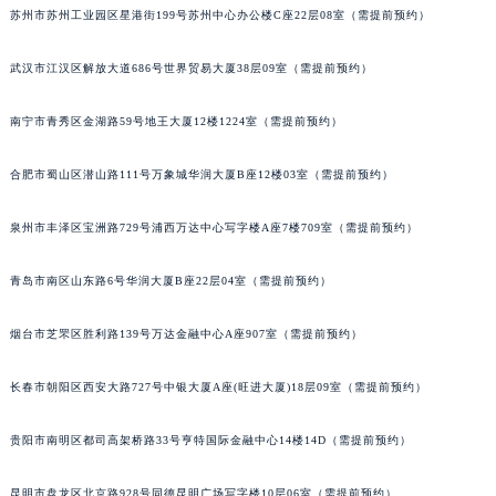
苏州市苏州工业园区星港街199号苏州中心办公楼C座22层08室（需提前预约）
内蒙古自治区锡林郭勒盟市锡林浩特市光明街与额尔敦路交叉口百达翡丽售后服务中心（需提前预约）
内蒙古自治区兴安盟市乌兰浩特市兴安大街百达翡丽售后服务中心（需提前预约）
武汉市江汉区解放大道686号世界贸易大厦38层09室（需提前预约）
山西省大同市平城区迎宾街百达翡丽售后服务中心（需提前预约）
山西省晋城市城区黄华街百达翡丽售后服务中心（需提前预约）
南宁市青秀区金湖路59号地王大厦12楼1224室（需提前预约）
山西省晋中市榆次区顺城街百达翡丽售后服务中心（需提前预约）
合肥市蜀山区潜山路111号万象城华润大厦B座12楼03室（需提前预约）
山西省临汾市尧都区解放路百达翡丽售后服务中心（需提前预约）
山西省吕梁市离石区永宁中路与建设街交叉口百达翡丽售后服务中心（需提前预约）
泉州市丰泽区宝洲路729号浦西万达中心写字楼A座7楼709室（需提前预约）
山西省朔州市朔城区怡西路与鄯阳西街交汇处百达翡丽售后服务中心（需提前预约）
山西省忻州市忻府区和平东街与七一南路交叉口百达翡丽售后服务中心（需提前预约）
青岛市南区山东路6号华润大厦B座22层04室（需提前预约）
山西省阳泉市郊区平阳东街与新城大道交叉口百达翡丽售后服务中心（需提前预约）
山西省运城市盐湖区河东街百达翡丽售后服务中心（需提前预约）
烟台市芝罘区胜利路139号万达金融中心A座907室（需提前预约）
山西省长治市潞州区英雄中路百达翡丽售后服务中心（需提前预约）
长春市朝阳区西安大路727号中银大厦A座(旺进大厦)18层09室（需提前预约）
山西省太原市迎泽区迎泽街道解放路15号亨得利名表维修授权店3楼百达翡丽售后服务中心（需提前预约）
天津市和平区赤峰道136号天津国际金融中心26层2603室百达翡丽售后服务中心（需提前预约）
贵阳市南明区都司高架桥路33号亨特国际金融中心14楼14D（需提前预约）
安徽省安庆市迎江区人民路百达翡丽售后服务中心（需提前预约）
安徽省蚌埠市蚌山区淮河路百达翡丽售后服务中心（需提前预约）
昆明市盘龙区北京路928号同德昆明广场写字楼10层06室（需提前预约）