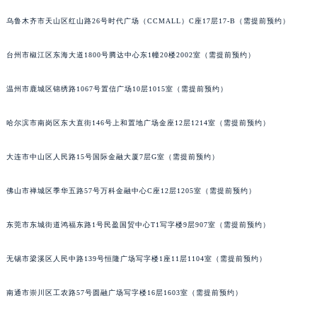
辽宁省铁岭市银州区南马路百达翡丽售后服务中心（需提前预约）
乌鲁木齐市天山区红山路26号时代广场（CCMALL）C座17层17-B（需提前预约）
辽宁省营口市站前区市府路与渤海大街交叉口百达翡丽售后服务中心（需提前预约）
辽宁省沈阳市沈河区中街路137号亨得利名表维修授权店1楼百达翡丽售后服务中心（需提前预约）
台州市椒江区东海大道1800号腾达中心东1幢20楼2002室（需提前预约）
辽宁省沈阳市沈河区中街路83号亨得利名表维修授权店1楼百达翡丽售后服务中心（需提前预约）
温州市鹿城区锦绣路1067号置信广场10层1015室（需提前预约）
北京市朝阳区建国门外大街甲6号华熙国际中心D座11层1102室百达翡丽售后服务中心（北京总部）（需提前预约）
北京市东城区东长安街1号王府井东方广场W3座6层602室百达翡丽售后服务中心（需提前预约）
哈尔滨市南岗区东大直街146号上和置地广场金座12层1214室（需提前预约）
河北省保定市竞秀区朝阳北大街北国先天下百达翡丽售后服务中心（需提前预约）
内蒙古自治区阿拉善盟市左旗土尔扈特大街百达翡丽售后服务中心（需提前预约）
大连市中山区人民路15号国际金融大厦7层G室（需提前预约）
内蒙古自治区巴彦淖尔市临河区新华街百达翡丽售后服务中心（需提前预约）
佛山市禅城区季华五路57号万科金融中心C座12层1205室（需提前预约）
内蒙古自治区包头市青山区幸福路甲3号王府井百货名表维修百达翡丽售后服务中心（需提前预约）
内蒙古自治区赤峰市红山区哈达街百达翡丽售后服务中心（需提前预约）
东莞市东城街道鸿福东路1号民盈国贸中心T1写字楼9层907室（需提前预约）
内蒙古自治区鄂尔多斯市东胜区伊金霍洛街百达翡丽售后服务中心（需提前预约）
内蒙古自治区呼伦贝尔市海拉尔区中央街百达翡丽售后服务中心（需提前预约）
无锡市梁溪区人民中路139号恒隆广场写字楼1座11层1104室（需提前预约）
内蒙古自治区通辽市科尔沁区明仁大街百达翡丽售后服务中心（需提前预约）
内蒙古自治区乌海市海勃湾区人民南路百达翡丽售后服务中心（需提前预约）
南通市崇川区工农路57号圆融广场写字楼16层1603室（需提前预约）
内蒙古自治区乌兰察布市集宁区恩和大街百达翡丽售后服务中心（需提前预约）