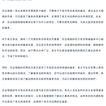
山东省威海市环翠区新威海路89号振华商厦一楼名表维修百达翡丽售后服务中心（需提前预约）
百达翡丽一直以来都非常重视客户服务，不断致力于提升售后体系的建设。通过这次大规
山东省潍坊市奎文区东风东街百达翡丽售后服务中心（需提前预约）
模的升级，不仅提高了服务的质量和效率，还增强了表主对品牌的信任和满意度。在未
山东省枣庄市滕州市北辛路与善国路交叉口百达翡丽售后服务中心（需提前预约）
来，百达翡丽将继续秉持以客户为中心的理念，不断完善售后网络，为表主提供更加优质
山东省淄博市张店区金晶大道百达翡丽售后服务中心（需提前预约）
的服务。
上海市黄浦区南京东路299号宏伊国际广场写字楼8层806室百达翡丽售后服务中心（需提前预约）
上海市徐汇区虹桥路3号港汇中心2座37层3705室百达翡丽售后服务中心（需提前预约）
对于表主来说，拥有一个完善的售后体系至关重要。百达翡丽的官方售后维修服务中心能
浙江省杭州市上城区钱江路1366号华润大厦A座5层503-5室百达翡丽售后服务中心（需提前预约）
够为表主解决各种腕表问题，无论是日常的保养维护，还是遇到故障时的维修，都能够得
到专业的处理。而且，由于网点分布广泛，表主可以更加便捷地找到离自己最近的售后
浙江省湖州市吴兴区劳动路百达翡丽售后服务中心（需提前预约）
点，节省了时间和精力。
浙江省嘉兴市南湖区广益路705号嘉兴世界贸易中心A座13层1304室百达翡丽售后服务中心（需提前预约）
浙江省金华市金东区东市南街777号金华万达广场4号楼22楼2209室百达翡丽售后服务中心（需提前预约）
同时，百达翡丽的官网也为表主提供了丰富的信息和便捷的服务。表主可以在官网上查询
浙江省丽水市莲都区解放街百达翡丽售后服务中心（需提前预约）
售后网点的分布情况、了解服务流程和项目，还可以进行在线预约等操作。通过官网，表
浙江省宁波市江北区大闸南路500号来福士广场办公楼20层2009室百达翡丽售后服务中心（需提前预约）
主能够更加深入地了解品牌的售后政策和服务内容，为自己的腕表提供更好的保护。
浙江省衢州市柯城区上街百达翡丽售后服务中心（需提前预约）
百达翡丽的官方售后体系还注重与表主的沟通和互动。售后人员会及时向表主反馈维修进
浙江省绍兴市越城区胜利东路379号世茂天际中心写字楼8层805室百达翡丽售后服务中心（需提前预约）
度和结果，解答表主的疑问，让表主能够随时了解自己腕表的情况。这种良好的沟通机制
浙江省舟山市定海区解放东路百达翡丽售后服务中心（需提前预约）
不仅提高了表主的满意度，也增强了表主对品牌的忠诚度。
澳门特别行政区大堂区议事亭前地（新马路）百达翡丽售后服务中心（需提前预约）