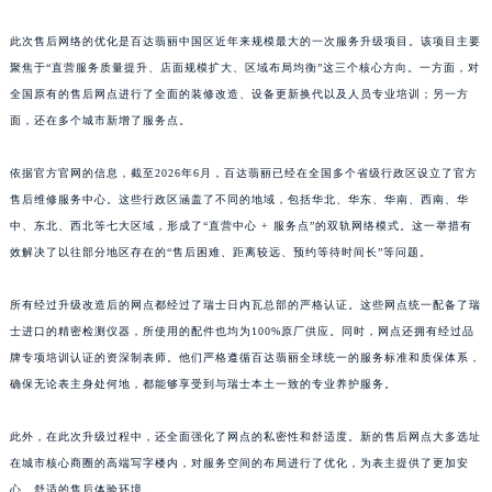
江西省景德镇市珠山区珠山中路百达翡丽售后服务中心（需提前预约）
此次售后网络的优化是百达翡丽中国区近年来规模最大的一次服务升级项目。该项目主要
江西省九江市浔阳区浔阳路百达翡丽售后服务中心（需提前预约）
聚焦于“直营服务质量提升、店面规模扩大、区域布局均衡”这三个核心方向。一方面，对
江西省南昌市红谷滩新区红谷中大道998号绿地双子塔（中央广场）A1座办公楼14层1407室百达翡丽售后服务中心（需提前预约）
全国原有的售后网点进行了全面的装修改造、设备更新换代以及人员专业培训；另一方
江西省萍乡市安源区萍安北大道与康庄路交叉口百达翡丽售后服务中心（需提前预约）
面，还在多个城市新增了服务点。
江西省上饶市信州区滨江西路百达翡丽售后服务中心（需提前预约）
依据官方官网的信息，截至2026年6月，百达翡丽已经在全国多个省级行政区设立了官方
江西省新余市渝水区北湖西路百达翡丽售后服务中心（需提前预约）
售后维修服务中心。这些行政区涵盖了不同的地域，包括华北、华东、华南、西南、华
江西省宜春市袁州区中山中路百达翡丽售后服务中心（需提前预约）
中、东北、西北等七大区域，形成了“直营中心 + 服务点”的双轨网络模式。这一举措有
江西省鹰潭市月湖区胜利东路百达翡丽售后服务中心（需提前预约）
效解决了以往部分地区存在的“售后困难、距离较远、预约等待时间长”等问题。
山东省德州市德城区东风中路百达翡丽售后服务中心（需提前预约）
山东省东营市东营区济南路百达翡丽售后服务中心（需提前预约）
所有经过升级改造后的网点都经过了瑞士日内瓦总部的严格认证。这些网点统一配备了瑞
山东省济南市历下区经十路11111号华润中心写字楼（万象城）15层1508室百达翡丽售后服务中心（需提前预约）
士进口的精密检测仪器，所使用的配件也均为100%原厂供应。同时，网点还拥有经过品
牌专项培训认证的资深制表师。他们严格遵循百达翡丽全球统一的服务标准和质保体系，
山东省济宁市任城区太白楼路百达翡丽售后服务中心（需提前预约）
确保无论表主身处何地，都能够享受到与瑞士本土一致的专业养护服务。
山东省莱芜市文化南路8号银座商城名表维修一楼名表维修百达翡丽售后服务中心（需提前预约）
山东省临沂市兰山区解放路百达翡丽售后服务中心（需提前预约）
此外，在此次升级过程中，还全面强化了网点的私密性和舒适度。新的售后网点大多选址
山东省日照市东港区烟台路百达翡丽售后服务中心（需提前预约）
在城市核心商圈的高端写字楼内，对服务空间的布局进行了优化，为表主提供了更加安
山东省泰安市泰山区财源街道泰山大街百达翡丽售后服务中心（需提前预约）
心、舒适的售后体验环境。