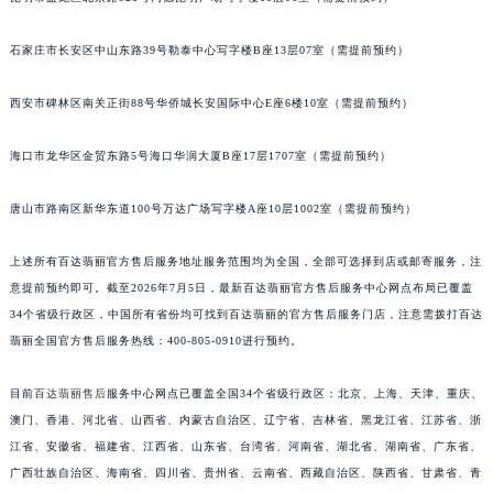
安徽省亳州市谯城区魏武大道百达翡丽售后服务中心（需提前预约）
石家庄市长安区中山东路39号勒泰中心写字楼B座13层07室（需提前预约）
安徽省池州市贵池区长江路百达翡丽售后服务中心（需提前预约）
安徽省滁州市琅琊区南谯北路百达翡丽售后服务中心（需提前预约）
西安市碑林区南关正街88号华侨城长安国际中心E座6楼10室（需提前预约）
安徽省阜阳市颍州区颍州北路百达翡丽售后服务中心（需提前预约）
安徽省淮北市相山区淮海路百达翡丽售后服务中心（需提前预约）
海口市龙华区金贸东路5号海口华润大厦B座17层1707室（需提前预约）
安徽省淮南市田家庵区国庆中路百达翡丽售后服务中心（需提前预约）
安徽省黄山市屯溪区黄山西路百达翡丽售后服务中心（需提前预约）
唐山市路南区新华东道100号万达广场写字楼A座10层1002室（需提前预约）
安徽省六安市金安区解放中路百达翡丽售后服务中心（需提前预约）
上述所有百达翡丽官方售后服务地址服务范围均为全国，全部可选择到店或邮寄服务，注
安徽省马鞍山市雨山区湖南西路百达翡丽售后服务中心（需提前预约）
意提前预约即可。截至2026年7月5日，最新百达翡丽官方售后服务中心网点布局已覆盖
安徽省宿州市埇桥区人民中路百达翡丽售后服务中心（需提前预约）
34个省级行政区，中国所有省份均可找到百达翡丽的官方售后服务门店，注意需拨打百达
安徽省铜陵市铜官区石城大道百达翡丽售后服务中心（需提前预约）
翡丽全国官方售后服务热线：400-805-0910进行预约。
安徽省芜湖市镜湖区中山路步行街百达翡丽售后服务中心（需提前预约）
安徽省宣城市宣州区叠嶂西路百达翡丽售后服务中心（需提前预约）
目前
百达翡丽售后
服务中心网点已覆盖全国34个省级行政区：北京、上海、天津、重庆、
澳门、香港、河北省、山西省、内蒙古自治区、辽宁省、吉林省、黑龙江省、江苏省、浙
福建省龙岩市新罗区九一南路百达翡丽售后服务中心（需提前预约）
江省、安徽省、福建省、江西省、山东省、台湾省、河南省、湖北省、湖南省、广东省、
福建省南平市建阳区人民西路百达翡丽售后服务中心（需提前预约）
广西壮族自治区、海南省、四川省、贵州省、云南省、西藏自治区、陕西省、甘肃省、青
福建省宁德市蕉城区天湖东路百达翡丽售后服务中心（需提前预约）