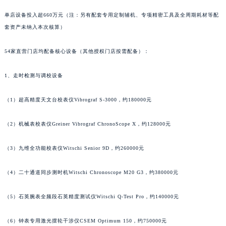
内蒙古自治区阿拉善盟市左旗土尔扈特大街百达翡丽售后服务中心（需提前预约）
单店设备投入超660万元（注：另有配套专用定制辅机、专项精密工具及全周期耗材等配
内蒙古自治区巴彦淖尔市临河区新华街百达翡丽售后服务中心（需提前预约）
套资产未纳入本次核算）
内蒙古自治区包头市青山区幸福路甲3号王府井百货名表维修百达翡丽售后服务中心（需提前预约）
54家直营门店均配备核心设备（其他授权门店按需配备）：
内蒙古自治区赤峰市红山区哈达街百达翡丽售后服务中心（需提前预约）
内蒙古自治区鄂尔多斯市东胜区伊金霍洛街百达翡丽售后服务中心（需提前预约）
1、走时检测与调校设备
内蒙古自治区呼伦贝尔市海拉尔区中央街百达翡丽售后服务中心（需提前预约）
内蒙古自治区通辽市科尔沁区明仁大街百达翡丽售后服务中心（需提前预约）
（1）超高精度天文台校表仪Vibrograf S-3000，约180000元
内蒙古自治区乌海市海勃湾区人民南路百达翡丽售后服务中心（需提前预约）
内蒙古自治区乌兰察布市集宁区恩和大街百达翡丽售后服务中心（需提前预约）
（2）机械表校表仪Greiner Vibrograf ChronoScope X，约128000元
内蒙古自治区锡林郭勒盟市锡林浩特市光明街与额尔敦路交叉口百达翡丽售后服务中心（需提前预约）
（3）九维全功能校表仪Witschi Senior 9D，约260000元
内蒙古自治区兴安盟市乌兰浩特市兴安大街百达翡丽售后服务中心（需提前预约）
山西省大同市平城区迎宾街百达翡丽售后服务中心（需提前预约）
（4）二十通道同步测时机Witschi Chronoscope M20 G3，约380000元
山西省晋城市城区黄华街百达翡丽售后服务中心（需提前预约）
山西省晋中市榆次区顺城街百达翡丽售后服务中心（需提前预约）
（5）石英腕表全频段石英精度测试仪Witschi Q-Test Pro，约140000元
山西省临汾市尧都区解放路百达翡丽售后服务中心（需提前预约）
（6）钟表专用激光摆轮干涉仪CSEM Optimum 150，约750000元
山西省吕梁市离石区永宁中路与建设街交叉口百达翡丽售后服务中心（需提前预约）