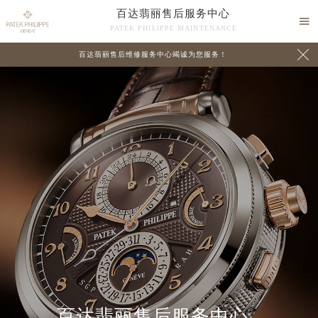
百达翡丽售后服务中心

PATEK PHILIPPE MAINTENANCE

百达翡丽售后维修服务中心竭诚为您服务！
中心介绍
联系我们
2026年8月百达翡丽中国区售后服务网络优化升级公告
百达翡丽售后服务中心
2026年8月百达翡丽全国官方售后客户服务热线：400-805-0910