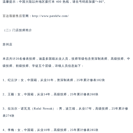
温馨提示：中国大陆以外地区拨打本 400 热线，请在号码前加拨“+86”。
长春市朝阳区西安大路727号中银大厦A座(旺进大厦)18层09室（需提前预约）
贵阳市南明区都司高架桥路33号亨特国际金融中心14楼14D（需提前预约）
百达翡丽售后
官网：http://www.patekfw.com/
昆明市盘龙区北京路928号同德昆明广场写字楼10层06室（需提前预约）
（二）门店技师简介
石家庄市长安区中山东路39号勒泰中心写字楼B座13层07室（需提前预约）
西安市碑林区南关正街88号华侨城长安国际中心E座6楼10室（需提前预约）
苏州店
海口市龙华区金贸东路5号海口华润大厦B座17层1707室（需提前预约）
唐山市路南区新华东道100号万达广场写字楼A座10层1002室（需提前预约）
本店共计20名修表技师，涵盖多国籍从业人员，技师等级包含资深制表师、高级技师、中
台州市椒江区东海大道1800号腾达中心东1幢20楼2002室（需提前预约）
级技师、初级技师、学徒五个层级，详细人员信息如下：
内蒙古自治区呼和浩特市玉泉区大学西街70号华润万象城写字楼（鄂尔多斯大厦）23层2326室（需提前预约）
1、纪云汐：女，中国籍，从业31年，资深制表师，25年累计修表182块
甘肃省兰州市七里河区西津西路16号兰州中心写字楼21层2102室（需提前预约）
重庆市解放碑渝中区民权路28号英利国际金融中心写字楼20层01室（需提前预约）
2、王颖：女，中国籍，从业14年，高级技师，25年累计修表260块
黑龙江省大庆市萨尔图区会战大街百达翡丽售后服务中心（需提前预约）
黑龙江省鹤岗市向阳区红军路百达翡丽售后服务中心（需提前预约）
3、拉法尔・诺瓦克（Rafal Nowak）：男，波兰籍，从业17年，高级技师，25年累计修
黑龙江省黑河市爱辉区中央街百达翡丽售后服务中心（需提前预约）
表274块
黑龙江省鸡西市鸡冠区红军路百达翡丽售后服务中心（需提前预约）
4、李梅：女，中国籍，从业10年，高级技师，25年累计修表285块
黑龙江省佳木斯市向阳区长安路百达翡丽售后服务中心（需提前预约）