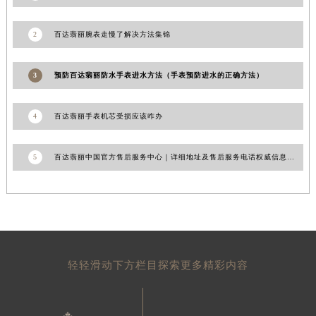
广西省南宁市青秀区金湖路59号地王大厦12楼1224室百达翡丽售后服务中心（需提前预约）
安徽省合肥市蜀山区潜山路111号万象城华润大厦B座12楼03室百达翡丽售后服务中心（需提前预约）
2
百达翡丽腕表走慢了解决方法集锦
福建省泉州市丰泽区宝洲路729号浦西万达中心写字楼A座7楼709室百达翡丽售后服务中心（需提前预约）
山东省青岛市南区山东路6号华润大厦B座22层04室百达翡丽售后服务中心（需提前预约）
3
预防百达翡丽防水手表进水方法（手表预防进水的正确方法）
山东省烟台市芝罘区胜利路139号万达金融中心A座907室百达翡丽售后服务中心（需提前预约）
吉林省长春市朝阳区西安大路727号中银大厦A座(旺进大厦)18层09室百达翡丽售后服务中心（需提前预约）
4
百达翡丽手表机芯受损应该咋办
贵州省贵阳市南明区都司高架桥路33号亨特国际金融中心14楼14D百达翡丽售后服务中心（需提前预约）
云南省昆明市盘龙区北京路928号同德昆明广场写字楼10层06室百达翡丽售后服务中心（需提前预约）
5
百达翡丽中国官方售后服务中心｜详细地址及售后服务电话权威信息通知（2026年7月最新）
河北省石家庄市长安区中山东路39号勒泰中心写字楼B座13层07室百达翡丽售后服务中心（需提前预约）
陕西省西安市碑林区南关正街88号华侨城长安国际中心E座6楼10室百达翡丽售后服务中心（需提前预约）
海南省海口市龙华区金贸东路5号海口华润大厦B座17层1707室百达翡丽售后服务中心（需提前预约）
河北省唐山市路南区新华东道100号万达广场写字楼A座10层1002室百达翡丽售后服务中心（需提前预约）
台州市椒江区东海大道1800号腾达中心东1幢20楼2002室百达翡丽售后服务中心（需提前预约）
轻轻滑动下方栏目探索更多精彩内容
呼和浩特市玉泉区大学西街70号华润万象城写字楼（鄂尔多斯大厦）23层2326室百达翡丽售后服务中心（需提前预约）
兰州市七里河区西津西路16号兰州中心写字楼21层2102室百达翡丽售后服务中心（需提前预约）
重庆市解放碑渝中区民权路28号英利国际金融中心写字楼20层01室百达翡丽售后服务中心（需提前预约）