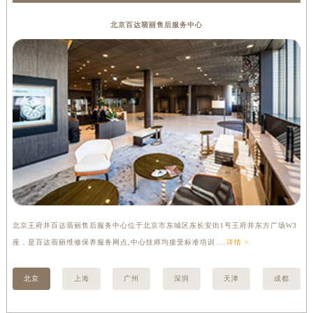
贵州省遵义市红花岗区共青大道与嵩山路交叉口百达翡丽售后服务中心（需提前预约）
北京百达翡丽售后服务中心
四川省阿坝州市马尔康市团结街百达翡丽售后服务中心（需提前预约）
四川省巴中市巴州区江北大道百达翡丽售后服务中心（需提前预约）
四川省成都市锦江区人民东路6号SAC东原中心24层2406B室百达翡丽售后服务中心（需提前预约）
四川省达州市通川区中心广场、老车坝百达翡丽售后服务中心（需提前预约）
四川省德阳市旌阳区长江西路、南街百达翡丽售后服务中心（需提前预约）
四川省甘孜州市康定市情歌广场、箭炉街百达翡丽售后服务中心（需提前预约）
四川省广安市广安区建安南路百达翡丽售后服务中心（需提前预约）
四川省广元市利州区老城南北街、东大街百达翡丽售后服务中心（需提前预约）
四川省乐山市市中区嘉定中路百达翡丽售后服务中心（需提前预约）
四川省凉山州市西昌市大巷口下街百达翡丽售后服务中心（需提前预约）
北京王府井百达翡丽售后服务中心位于北京市东城区东长安街1号王府井东方广场W3
上
四川省泸州市江阳区治平路百达翡丽售后服务中心（需提前预约）
座，是百达翡丽维修保养服务网点,中心技师均接受标准培训....
详情 >
修
四川省眉山市东坡区三苏路百达翡丽售后服务中心（需提前预约）
四川省绵阳市涪城区翠花街百达翡丽售后服务中心（需提前预约）
北京
上海
广州
深圳
天津
成都
四川省南充市高坪区江东大道百达翡丽售后服务中心（需提前预约）
四川省内江市东兴区汉安大道百达翡丽售后服务中心（需提前预约）