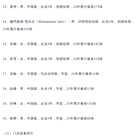
辽宁省本溪市平山区胜利路百达翡丽售后服务中心（需提前预约）
13、黄伟：男，中国籍，从业2年，初级技师，25年累计修表179块
辽宁省朝阳市双塔区新华路百达翡丽售后服务中心（需提前预约）
14、穆罕默德·贾比尔（Muhammad Jabir）：男，沙特阿拉伯籍，从业2年，初级技师，
辽宁省丹东市振兴区七经街百达翡丽售后服务中心（需提前预约）
25年累计修表226块
辽宁省抚顺市新抚区东一路百达翡丽售后服务中心（需提前预约）
辽宁省阜新市海州区解放大街百达翡丽售后服务中心（需提前预约）
15、朱梅：女，中国籍，从业3年，初级技师，25年累计修表185块
辽宁省葫芦岛市连山区中央路百达翡丽售后服务中心（需提前预约）
辽宁省锦州市古塔区中央大街百达翡丽售后服务中心（需提前预约）
16、朱雪：女，中国籍，从业1年，初级技师，25年累计修表218块
辽宁省辽阳市白塔区新运大街百达翡丽售后服务中心（需提前预约）
17、吴敏：女，中国籍，无从业经验，学徒，25年累计修表15块
辽宁省盘锦市兴隆台区石油大街百达翡丽售后服务中心（需提前预约）
辽宁省铁岭市银州区南马路百达翡丽售后服务中心（需提前预约）
18、赵健：男，中国籍，从业1年，学徒，25年累计修表11块
辽宁省营口市站前区市府路与渤海大街交叉口百达翡丽售后服务中心（需提前预约）
辽宁省沈阳市沈河区中街路137号亨得利名表维修授权店1楼百达翡丽售后服务中心（需提前预约）
19、刘琳：女，中国籍，从业1年，学徒，25年累计修表116块
辽宁省沈阳市沈河区中街路83号亨得利名表维修授权店1楼百达翡丽售后服务中心（需提前预约）
20、林辉：男，中国籍，从业1年，学徒，25年累计修表88块
北京市朝阳区建国门外大街甲6号华熙国际中心D座11层1102室百达翡丽售后服务中心（北京总部）（需提前预约）
北京市东城区东长安街1号王府井东方广场W3座6层602室百达翡丽售后服务中心（需提前预约）
（三）门店设备简介
河北省保定市竞秀区朝阳北大街北国先天下百达翡丽售后服务中心（需提前预约）