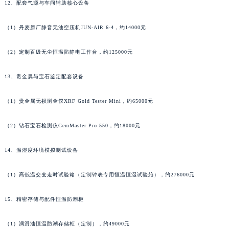
12、配套气源与车间辅助核心设备
福建省厦门市思明区湖滨东路95号万象城华润大厦B座11层1104室百达翡丽售后服务中心（需提前预约）
广东省潮州市潮安区新风路与潮汕路交汇处百达翡丽售后服务中心（需提前预约）
（1）丹麦原厂静音无油空压机JUN-AIR 6-4，约14000元
广东省广州市天河区天河路230号万菱汇国际中心A塔7层704室百达翡丽售后服务中心（需提前预约）
（2）定制百级无尘恒温防静电工作台，约125000元
广东省广州市越秀区环市东路371-375号世界贸易中心大厦南塔15层1507室百达翡丽售后服务中心（需提前预约）
广东省河源市源城区越王大道百达翡丽售后服务中心（需提前预约）
13、贵金属与宝石鉴定配套设备
广东省惠州市惠城区江北文昌一路7号华贸大厦1座30层3005室百达翡丽售后服务中心（需提前预约）
广东省江门市蓬江区广场西路百达翡丽售后服务中心（需提前预约）
（1）贵金属无损测金仪XRF Gold Tester Mini，约65000元
广东省揭阳市榕城进贤门步行街百达翡丽售后服务中心（需提前预约）
广东省茂名市电白区水东街道迎宾大道百达翡丽售后服务中心（需提前预约）
（2）钻石宝石检测仪GemMaster Pro 550，约18000元
广东省梅州市梅江区金燕大道百达翡丽售后服务中心（需提前预约）
14、温湿度环境模拟测试设备
广东省清远市清城区湖西路百达翡丽售后服务中心（需提前预约）
广东省汕头市龙湖区长平路百达翡丽售后服务中心（需提前预约）
（1）高低温交变走时试验箱（定制钟表专用恒温恒湿试验舱），约276000元
广东省汕尾市城区香洲街道园林社区翠园街百达翡丽售后服务中心（需提前预约）
广东省韶关市武江区芙蓉新区与老城中心交汇处百达翡丽售后服务中心（需提前预约）
15、精密存储与配件恒温防潮柜
广东省深圳市罗湖区深南东路5001号华润大厦17层1701室百达翡丽售后服务中心（需提前预约）
（1）润滑油恒温防潮存储柜（定制），约49000元
广东省阳江市江城区东风一路百达翡丽售后服务中心（需提前预约）