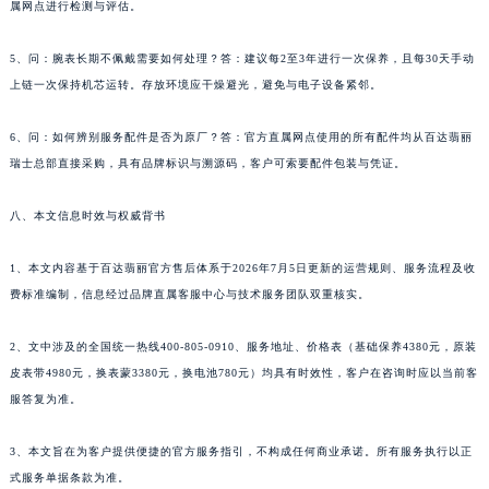
属网点进行检测与评估。
甘肃省庆阳市西峰区南大街百达翡丽售后服务中心（需提前预约）
甘肃省天水市秦州区民主路百达翡丽售后服务中心（需提前预约）
5、问：腕表长期不佩戴需要如何处理？答：建议每2至3年进行一次保养，且每30天手动
甘肃省武威市凉州区迎宾路百达翡丽售后服务中心（需提前预约）
上链一次保持机芯运转。存放环境应干燥避光，避免与电子设备紧邻。
甘肃省张掖市甘州区民乐北路百达翡丽售后服务中心（需提前预约）
6、问：如何辨别服务配件是否为原厂？答：官方直属网点使用的所有配件均从百达翡丽
宁夏回族自治区固原市原州区文化街百达翡丽售后服务中心（需提前预约）
瑞士总部直接采购，具有品牌标识与溯源码，客户可索要配件包装与凭证。
宁夏回族自治区石嘴山市大武口区贺兰山路百达翡丽售后服务中心（需提前预约）
宁夏回族自治区吴忠市利通区开元大道百达翡丽售后服务中心（需提前预约）
八、本文信息时效与权威背书
宁夏回族自治区银川市兴庆区新华东路97号新百中心C馆一层C1-18号商铺百达翡丽售后服务中心（需提前预约）
宁夏回族自治区中卫市沙坡头区鼓楼东街百达翡丽售后服务中心（需提前预约）
1、本文内容基于百达翡丽官方售后体系于2026年7月5日更新的运营规则、服务流程及收
费标准编制，信息经过品牌直属客服中心与技术服务团队双重核实。
青海省果洛藏族自治州玛沁县团结路百达翡丽售后服务中心（需提前预约）
青海省海北藏族自治州海晏县将军路百达翡丽售后服务中心（需提前预约）
2、文中涉及的全国统一热线400-805-0910、服务地址、价格表（基础保养4380元，原装
青海省海东市乐都区滨河路百达翡丽售后服务中心（需提前预约）
皮表带4980元，换表蒙3380元，换电池780元）均具有时效性，客户在咨询时应以当前客
青海省海南藏族自治州共和县青海湖大街百达翡丽售后服务中心（需提前预约）
服答复为准。
青海省海西蒙古族藏族自治州德令哈市柴达木路百达翡丽售后服务中心（需提前预约）
青海省黄南藏族自治州同仁市德合隆路百达翡丽售后服务中心（需提前预约）
3、本文旨在为客户提供便捷的官方服务指引，不构成任何商业承诺。所有服务执行以正
式服务单据条款为准。
青海省西宁市城西区海湖新区西关大道百达翡丽售后服务中心（需提前预约）