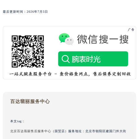
青海省玉树藏族自治州结古镇胜利路百达翡丽售后服务中心（需提前预约）
最后更新时间：2026年7月5日
陕西省安康市汉滨区金州路百达翡丽售后服务中心（需提前预约）
陕西省宝鸡市渭滨区经二路百达翡丽售后服务中心（需提前预约）
陕西省汉中市汉台区北大街百达翡丽售后服务中心（需提前预约）
陕西省商洛市商州区州城街百达翡丽售后服务中心（需提前预约）
陕西省铜川市王益区红旗街百达翡丽售后服务中心（需提前预约）
陕西省渭南市临渭区东风大街百达翡丽售后服务中心（需提前预约）
陕西省咸阳市秦都区沣西新城统一西路与白马河路交汇处百达翡丽售后服务中心（需提前预约）
陕西省延安市宝塔区中心街百达翡丽售后服务中心（需提前预约）
陕西省榆林市榆阳区长兴路百达翡丽售后服务中心（需提前预约）
新疆维吾尔自治区阿克苏市东大街百达翡丽售后服务中心（需提前预约）
百达翡丽服务中心
新疆维吾尔自治区阿拉尔市胜利大道百达翡丽售后服务中心（需提前预约）
新疆维吾尔自治区阿拉山口市友好路百达翡丽售后服务中心（需提前预约）
新疆维吾尔自治区阿勒泰市解放路百达翡丽售后服务中心（需提前预约）
本文tag：
新疆维吾尔自治区阿图什市光明路百达翡丽售后服务中心（需提前预约）
北京百达翡丽售后服务中心
（国贸店）服务地址：北京市朝阳区建国门外大街
新疆维吾尔自治区白杨市军垦路百达翡丽售后服务中心（需提前预约）