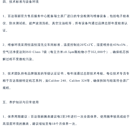
四、技术标准与设备环境
河南省开封市鼓楼区中山路百达翡丽售后服务中心（需提前预约）
河南省洛阳市西工区中州中路与解放路交叉口百达翡丽售后服务中心（需提前预约）
1、百达翡丽官方售后服务中心配备瑞士原厂进口的专业检测与维修设备，包括电子校表
河南省漯河市源汇区交通路百达翡丽售后服务中心（需提前预约）
仪、防水测试机、超声波清洗机、真空注油机等，所有设备均通过品牌总部年度校准认
证。
河南省南阳市宛城区范蠡东路与南都路交叉口百达翡丽售后服务中心（需提前预约）
河南省平顶山市卫东区建设路百达翡丽售后服务中心（需提前预约）
2、维修环境采用恒温恒湿无尘车间标准，温度控制在20℃±2℃，湿度维持在45%±5%，
河南省濮阳市大华龙区开州路绿城路交叉口百达翡丽售后服务中心（需提前预约）
空气洁净度达到ISO Class 7级（每立方米≥0.5μm颗粒物小于352,000个），确保机芯拆
河南省三门峡市湖滨区和平路百达翡丽售后服务中心（需提前预约）
解过程不受微粒污染。
河南省商丘市梁园区神火大道百达翡丽售后服务中心（需提前预约）
河南省新乡市红旗区人民路百达翡丽售后服务中心（需提前预约）
3、技术团队持有品牌颁发的等级认证证书，每年须通过总部技术考核。每位技术专员专
精于百达翡丽特定机芯系列，如Caliber 240、Caliber 324等，确保拆卸与组装符合原厂
河南省信阳市浉河区东方红大道百达翡丽售后服务中心（需提前预约）
规程。
河南省许昌市魏都区建安大道与八龙路交叉口百达翡丽售后服务中心（需提前预约）
河南省郑州市二七区民主路10号华润大厦29层2905室百达翡丽售后服务中心（需提前预约）
五、养护知识与日常使用
河南省周口市川汇区七一路百达翡丽售后服务中心（需提前预约）
河南省驻马店市驿城区乐山大道与置地大道交叉口百达翡丽售后服务中心（需提前预约）
1、保养周期建议：百达翡丽腕表建议每2至3年进行一次全面保养。使用频率较高或处于
湖北省鄂州市鄂城区文星大道百达翡丽售后服务中心（需提前预约）
高湿度环境的腕表，建议缩短至每18个月保养一次。
湖北省黄冈市黄州区赤壁大道百达翡丽售后服务中心（需提前预约）