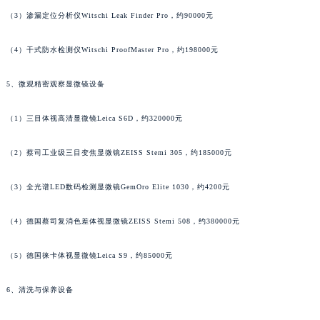
安徽省六安市金安区解放中路百达翡丽售后服务中心（需提前预约）
（3）渗漏定位分析仪Witschi Leak Finder Pro，约90000元
安徽省马鞍山市雨山区湖南西路百达翡丽售后服务中心（需提前预约）
（4）干式防水检测仪Witschi ProofMaster Pro，约198000元
安徽省宿州市埇桥区人民中路百达翡丽售后服务中心（需提前预约）
安徽省铜陵市铜官区石城大道百达翡丽售后服务中心（需提前预约）
5、微观精密观察显微镜设备
安徽省芜湖市镜湖区中山路步行街百达翡丽售后服务中心（需提前预约）
安徽省宣城市宣州区叠嶂西路百达翡丽售后服务中心（需提前预约）
（1）三目体视高清显微镜Leica S6D，约320000元
福建省龙岩市新罗区九一南路百达翡丽售后服务中心（需提前预约）
（2）蔡司工业级三目变焦显微镜ZEISS Stemi 305，约185000元
福建省南平市建阳区人民西路百达翡丽售后服务中心（需提前预约）
福建省宁德市蕉城区天湖东路百达翡丽售后服务中心（需提前预约）
（3）全光谱LED数码检测显微镜GemOro Elite 1030，约4200元
福建省莆田市城厢区霞林街道荔华东大道百达翡丽售后服务中心（需提前预约）
福建省三明市三元区东乾二路百达翡丽售后服务中心（需提前预约）
（4）德国蔡司复消色差体视显微镜ZEISS Stemi 508，约380000元
福建省漳州市龙文区步港路百达翡丽售后服务中心（需提前预约）
江苏省常州市新北区龙锦路1590号现代传媒中心5号楼10层1008室百达翡丽售后服务中心（需提前预约）
（5）德国徕卡体视显微镜Leica S9，约85000元
江苏省淮安市清江浦区淮海北路百达翡丽售后服务中心（需提前预约）
6、清洗与保养设备
江苏省连云港市海州区通灌北路百达翡丽售后服务中心（需提前预约）
江苏省南京市秦淮区中山南路1号南京中心22层22-C1-C3室百达翡丽售后服务中心（需提前预约）