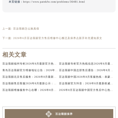
本页链接：
https://www.patekfw.com/problems/36481.html
新疆维吾尔自治区石河子市北二路百达翡丽售后服务中心（需提前预约）
新疆维吾尔自治区双河市光明路百达翡丽售后服务中心（需提前预约）
新疆维吾尔自治区塔城市塔城地区闻琴路百达翡丽售后服务中心（需提前预约）
新疆维吾尔自治区铁门关市兴疆路百达翡丽售后服务中心（需提前预约）
上一篇:
百达翡丽怎么验真假
新疆维吾尔自治区图木舒克市图木舒克市中兴街百达翡丽售后服务中心（需提前预约）
下一篇:
2026年6月百达翡丽官方售后维修中心搬迁及保养点新开补充通知原文
新疆维吾尔自治区吐鲁番市高昌区文化中路文化中路百达翡丽售后服务中心（需提前预约）
新疆维吾尔自治区乌苏市乌鲁木齐北路百达翡丽售后服务中心（需提前预约）
相关文章
新疆维吾尔自治区五家渠市长征西街百达翡丽售后服务中心（需提前预约）
百达翡丽福州专柜2026年8月最新官方热线电话+客服信息全知道
百达翡丽专柜官方热线信息2026年8月最新，中国客户热线
新疆维吾尔自治区新星市东风路百达翡丽售后服务中心（需提前预约）
青岛百达翡丽官方维修地址公告：2026年8月最新权威官方售后保养网点信息公示
百达翡丽中国总部售后通告：2026年8月表镜保养服务价格及维修周期权威发布
新疆维吾尔自治区伊宁市解放西路百达翡丽售后服务中心（需提前预约）
百达翡丽北京售后服务：2026年8月最新维修保养权威公示与官方信息公告
百达翡丽中国2026年8月客服热线：表蒙服务价格与保养周期权威公示
贵州省安顺市西秀区中华南路百达翡丽售后服务中心（需提前预约）
百达翡丽售后客服2026年8月最新公示：官方维修保养服务通告，权威解答腕表养护流程与网点信息
百达翡丽官方抖音：2026年8月最新权威公示，官方售后维修保养服务网点信息公告与场景延续解读！
贵州省毕节市七星关区松山路百达翡丽售后服务中心（需提前预约）
百达翡丽维修服务中心在哪：2026年8月最新官方售后维修保养网点地址公告
2026年8月百达翡丽中国官方售后中心热线及客户服务网点地址信息
贵州省六盘水市钟山区钟山大道百达翡丽售后服务中心（需提前预约）
贵州省黔东南苗族侗族自治州凯里市北京西路百达翡丽售后服务中心（需提前预约）
贵州省黔西南布依族苗族自治州兴义市大道与桔香路交汇处百达翡丽售后服务中心（需提前预约）
百达翡丽保养
贵州省铜仁市碧江区民主路百达翡丽售后服务中心（需提前预约）