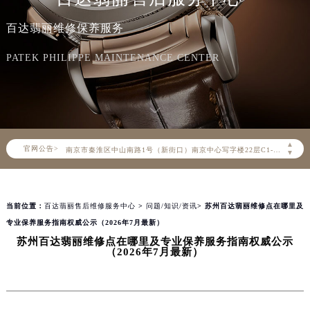
百达翡丽官方全国统一服务热线400-805-0910，服务覆盖中国大陆、香港、澳门、台湾全部区域（非大陆需加拨“+86”）
百达翡丽维修保养服务
2026年8月百达翡丽售后服务中心最新网点地址：
北京市朝阳区建国门外大街甲6号华熙国际中心写字楼D座11层1102室（北京总部）（需提前预约）
PATEK PHILIPPE MAINTENANCE CENTER
北京市东城区东长安街1号东方广场写字楼W3座6层602室（需提前预约）
天津市和平区赤峰道136号天津国际金融中心写字楼26层2603室（需提前预约）
上海市徐汇区虹桥路3号港汇中心写字楼2座37层3705室（需提前预约）
上海市黄浦区南京东路299号宏伊国际广场写字楼8层806室（需提前预约）
▲
官网公告>
南京市秦淮区中山南路1号（新街口）南京中心写字楼22层C1-1室（需提前预约）
▼
常州市新北区龙锦路1590号现代传媒中心写字楼5号楼10层1008室（需提前预约）
徐州市鼓楼区淮海东路29号苏宁广场IFC国际金融中心写字楼35层3508室（需提前预约）
当前位置：
百达翡丽售后维修服务中心
>
问题/知识/资讯
> 苏州百达翡丽维修点在哪里及
扬州市邗江区国展路29号星耀天地写字楼1号楼18层1803室（需提前预约）
专业保养服务指南权威公示（2026年7月最新）
盐城市盐都区世纪大道5号盐城金融城写字楼1号楼16层1604室（需提前预约）
苏州百达翡丽维修点在哪里及专业保养服务指南权威公示
泰州市海陵区永定东路399号置地商务中心东塔写字楼（华润万象城）17层1706室（需提前预约）
（2026年7月最新）
宁波市江北区大闸南路500号来福士广场办公楼20层2009室（需提前预约）
杭州市上城区钱江路1366号华润大厦写字楼A座5层503-5室（需提前预约）
金华市金东区东市南街777号金华万达广场写字楼4号楼22层2209室（需提前预约）