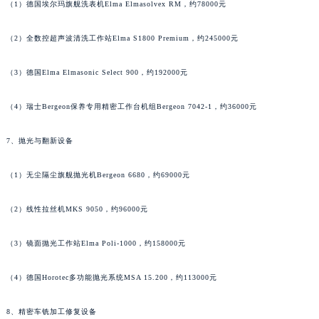
（1）德国埃尔玛旗舰洗表机Elma Elmasolvex RM，约78000元
江苏省宿迁市宿城区西湖路百达翡丽售后服务中心（需提前预约）
江苏省泰州市海陵区永定东路399号置地商务中心东塔（华润万象城）17层1706室百达翡丽售后服务中心（需提前预约）
（2）全数控超声波清洗工作站Elma S1800 Premium，约245000元
江苏省徐州市鼓楼区淮海东路29号苏宁广场IFC国际金融中心35层3508室百达翡丽售后服务中心（需提前预约）
（3）德国Elma Elmasonic Select 900，约192000元
江苏省盐城市盐都区世纪大道5号盐城金融城写字楼1号楼16层1604室百达翡丽售后服务中心（需提前预约）
江苏省扬州市邗江区国展路29号星耀天地写字楼1号楼18层1803室百达翡丽售后服务中心（需提前预约）
（4）瑞士Bergeon保养专用精密工作台机组Bergeon 7042-1，约36000元
江苏省镇江市京口区中山东路百达翡丽售后服务中心（需提前预约）
江西省抚州市临川区赣东大道百达翡丽售后服务中心（需提前预约）
7、抛光与翻新设备
江西省赣州市章贡区文清路百达翡丽售后服务中心（需提前预约）
江西省吉安市吉州区井冈山大道百达翡丽售后服务中心（需提前预约）
（1）无尘隔尘旗舰抛光机Bergeon 6680，约69000元
江西省景德镇市珠山区珠山中路百达翡丽售后服务中心（需提前预约）
（2）线性拉丝机MKS 9050，约96000元
江西省九江市浔阳区浔阳路百达翡丽售后服务中心（需提前预约）
江西省南昌市红谷滩新区红谷中大道998号绿地双子塔（中央广场）A1座办公楼14层1407室百达翡丽售后服务中心（需提前预约）
（3）镜面抛光工作站Elma Poli-1000，约158000元
江西省萍乡市安源区萍安北大道与康庄路交叉口百达翡丽售后服务中心（需提前预约）
江西省上饶市信州区滨江西路百达翡丽售后服务中心（需提前预约）
（4）德国Horotec多功能抛光系统MSA 15.200，约113000元
江西省新余市渝水区北湖西路百达翡丽售后服务中心（需提前预约）
8、精密车铣加工修复设备
江西省宜春市袁州区中山中路百达翡丽售后服务中心（需提前预约）