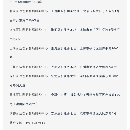
甲6号华熙国际中心D座
新疆维吾尔自治区北屯市团结路百达翡丽售后服务中心（需提前预约）
北京百达翡丽售后服务中心
（王府井店）服务地址：北京市东城区东长安街1号
新疆维吾尔自治区博乐市博乐市北京路百达翡丽售后服务中心（需提前预约）
王府井东方广场W3座
新疆维吾尔自治区昌吉市延安北路百达翡丽售后服务中心（需提前预约）
新疆维吾尔自治区阜康市博峰路百达翡丽售后服务中心（需提前预约）
上海百达翡丽售后服务中心
（港汇店）服务地址：上海市徐汇区虹桥路3号港汇
新疆维吾尔自治区哈密市伊州区建国北路百达翡丽售后服务中心（需提前预约）
中心2座
新疆维吾尔自治区和田市和田市北京西路百达翡丽售后服务中心（需提前预约）
上海百达翡丽售后服务中心
（淮海店）服务地址：上海市徐汇区淮海中路1045
新疆维吾尔自治区胡杨河市胡杨河市胡杨路百达翡丽售后服务中心（需提前预约）
号
新疆维吾尔自治区霍尔果斯市亚欧北路百达翡丽售后服务中心（需提前预约）
广州百达翡丽售后服务中心
（万菱店）服务地址：广州市天河区天河路230号
新疆维吾尔自治区喀什市解放北路百达翡丽售后服务中心（需提前预约）
深圳百达翡丽售后服务中心
（华润店）服务地址：深圳市罗湖区深南东路5001
新疆维吾尔自治区可克达拉市幸福路百达翡丽售后服务中心（需提前预约）
号华润大厦
新疆维吾尔自治区克拉玛依市克拉玛依区友谊路百达翡丽售后服务中心（需提前预约）
新疆维吾尔自治区库车市库车市文化东路百达翡丽售后服务中心（需提前预约）
天津百达翡丽售后服务中心
（金融中心店）服务地址：天津市和平区赤峰道136
新疆维吾尔自治区库尔勒市库尔勒市人民东路百达翡丽售后服务中心（需提前预约）
号天津国际金融中心
新疆维吾尔自治区奎屯市团结西街百达翡丽售后服务中心（需提前预约）
成都百达翡丽售后服务中心
（东原店）服务地址：成都市锦江区人民东路6号
新疆维吾尔自治区昆玉市昆泉街百达翡丽售后服务中心（需提前预约）
服务专线：
400-805-0910
新疆维吾尔自治区沙湾市三道河子镇世纪大道南路百达翡丽售后服务中心（需提前预约）