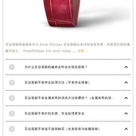
云南省德宏傣族景颇族自治州芒市团结大街百达翡丽售后服务中心（需提前预约）
云南省迪庆藏族自治州香格里拉市长征大道百达翡丽售后服务中心（需提前预约）
云南省红河哈尼族彝族自治州蒙自市天马路百达翡丽售后服务中心（需提前预约）
云南省丽江市古城区七星街百达翡丽售后服务中心（需提前预约）
云南省临沧市临翔区世纪路百达翡丽售后服务中心（需提前预约）
百达翡丽维修服务中心 Patek Philippe 百达翡丽从来没有改变世界，而是把它留给佩
云南省怒江傈僳族自治州泸水市人民路百达翡丽售后服务中心（需提前预约）
戴它的人。 PatekPhilippe will never chang......
详情 >
云南省普洱市思茅区振兴大道百达翡丽售后服务中心（需提前预约）
云南省曲靖市麒麟区学府路百达翡丽售后服务中心（需提前预约）
2
为什么百达翡丽机械表走时会出现误差呢？
云南省文山壮族苗族自治州文山市东风路百达翡丽售后服务中心（需提前预约）
云南省西双版纳傣族自治州景洪市宣慰大道百达翡丽售后服务中心（需提前预约）
3
百达翡丽手表停走处理方法（手表停走维修）
云南省玉溪市红塔区南北大街百达翡丽售后服务中心（需提前预约）
4
百达翡丽手表金属表带的清洗方法有哪些？（金属表带的清洗）
云南省昭通市昭阳区青年路百达翡丽售后服务中心（需提前预约）
台湾省台北市万华区中华路百达翡丽售后服务中心（需提前预约）
5
百达翡丽手表针扣生锈，专业处理更安全
台湾省新北市板桥区文化路百达翡丽售后服务中心（需提前预约）
台湾省桃园市中坜区中丰路百达翡丽售后服务中心（需提前预约）
6
百达翡丽手表值不值得购买（名表投资与收藏指南）
台湾省台中市西屯区文华路百达翡丽售后服务中心（需提前预约）