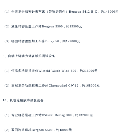
江西省鹰潭市月湖区胜利东路百达翡丽售后服务中心（需提前预约）
（1）全套复合精密钟表车床（带铣磨附件）Bergeon 5412-B-C，约146000元
山东省德州市德城区东风中路百达翡丽售后服务中心（需提前预约）
山东省东营市东营区济南路百达翡丽售后服务中心（需提前预约）
（2）液压精密压盖工作站Bergeon 5500，约19500元
山东省济南市历下区经十路11111号华润中心写字楼（万象城）15层1508室百达翡丽售后服务中心（需提前预约）
山东省济宁市任城区太白楼路百达翡丽售后服务中心（需提前预约）
（3）德国精密微型加工车床Boley 50，约122000元
山东省莱芜市文化南路8号银座商城名表维修一楼名表维修百达翡丽售后服务中心（需提前预约）
9、自动上链动力储备模拟测试设备
山东省临沂市兰山区解放路百达翡丽售后服务中心（需提前预约）
山东省日照市东港区烟台路百达翡丽售后服务中心（需提前预约）
（1）恒温多功能摇表仪Witschi Watch Wind 800，约216000元
山东省泰安市泰山区财源街道泰山大街百达翡丽售后服务中心（需提前预约）
山东省威海市环翠区新威海路89号振华商厦一楼名表维修百达翡丽售后服务中心（需提前预约）
（2）高端复杂功能摇表工作站Chronowind CW-12，约168000元
山东省潍坊市奎文区东风东街百达翡丽售后服务中心（需提前预约）
10、机芯退磁故障修复设备
山东省枣庄市滕州市北辛路与善国路交叉口百达翡丽售后服务中心（需提前预约）
山东省淄博市张店区金晶大道百达翡丽售后服务中心（需提前预约）
（1）专业机芯退磁工作站Witschi Demag 300，约132000元
上海市黄浦区南京东路299号宏伊国际广场写字楼8层806室百达翡丽售后服务中心（需提前预约）
上海市徐汇区虹桥路3号港汇中心2座37层3705室百达翡丽售后服务中心（需提前预约）
（2）双回路退磁机Bergeon 6500，约48000元
浙江省杭州市上城区钱江路1366号华润大厦A座5层503-5室百达翡丽售后服务中心（需提前预约）