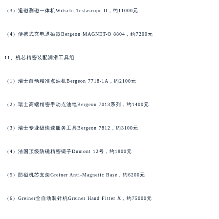
浙江省湖州市吴兴区劳动路百达翡丽售后服务中心（需提前预约）
（3）退磁测磁一体机Witschi Teslascope II，约11000元
浙江省嘉兴市南湖区广益路705号嘉兴世界贸易中心A座13层1304室百达翡丽售后服务中心（需提前预约）
（4）便携式充电退磁器Bergeon MAGNET-O 8804，约7200元
浙江省金华市金东区东市南街777号金华万达广场4号楼22楼2209室百达翡丽售后服务中心（需提前预约）
浙江省丽水市莲都区解放街百达翡丽售后服务中心（需提前预约）
11、机芯精密装配润滑工具组
浙江省宁波市江北区大闸南路500号来福士广场办公楼20层2009室百达翡丽售后服务中心（需提前预约）
浙江省衢州市柯城区上街百达翡丽售后服务中心（需提前预约）
（1）瑞士自动精准点油机Bergeon 7718-1A，约2100元
浙江省绍兴市越城区胜利东路379号世茂天际中心写字楼8层805室百达翡丽售后服务中心（需提前预约）
（2）瑞士高端精密手动点油笔Bergeon 7013系列，约1400元
浙江省舟山市定海区解放东路百达翡丽售后服务中心（需提前预约）
澳门特别行政区大堂区议事亭前地（新马路）百达翡丽售后服务中心（需提前预约）
（3）瑞士专业级快速服务工具Bergeon 7812，约3100元
澳门特别行政区风顺堂区南湾大马路百达翡丽售后服务中心（需提前预约）
澳门特别行政区花地玛堂区关闸广场百达翡丽售后服务中心（需提前预约）
（4）法国顶级防磁精密镊子Dumont 12号，约1800元
澳门特别行政区花王堂区大三巴商圈百达翡丽售后服务中心（需提前预约）
澳门特别行政区嘉模堂区官也街百达翡丽售后服务中心（需提前预约）
（5）防磁机芯支架Greiner Anti-Magnetic Base，约6200元
澳门省路氹城市金光大道百达翡丽售后服务中心（需提前预约）
（6）Greiner全自动装针机Greiner Hand Fitter X，约75000元
澳门特别行政区望德堂区塔石广场百达翡丽售后服务中心（需提前预约）
福建省福州市鼓楼区五四路128-1号恒力城写字楼15层03室百达翡丽售后服务中心（需提前预约）