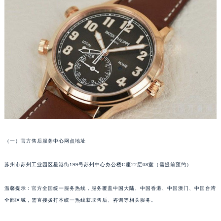
沈阳市沈河区中街路83号亨得利名表服务中心（品牌授权店）1层整层（需提前预约）
乌鲁木齐市天山区红山路26号时代广场（CCMALL）C座17层17-B（需提前预约）
温州市鹿城区锦绣路1067号置信广场10层1015室（需提前预约）
哈尔滨市道里区友谊西路600号富力中心T2座写字楼29层03室（需提前预约）
大连市中山区人民路15号国际金融大厦7层G室（需提前预约）
佛山市禅城区季华五路57号万科金融中心C座12层1205室（需提前预约）
东莞市东城街道鸿福东路1号民盈国贸中心T1写字楼9层907室（需提前预约）
无锡市梁溪区人民中路139号恒隆广场写字楼1座11层1104室（需提前预约）
南通市崇川区工农路57号圆融广场写字楼16层1603室（需提前预约）
苏州市苏州工业园区星港街199号苏州中心办公楼C座22层08室（需提前预约）
（一）官方售后服务中心网点地址
武汉市江汉区解放大道686号世界贸易大厦38层09室（需提前预约）
南宁市青秀区金湖路59号地王大厦12楼1224室（需提前预约）
苏州市苏州工业园区星港街199号苏州中心办公楼C座22层08室（需提前预约）
合肥市蜀山区潜山路111号万象城华润大厦B座12楼03室（需提前预约）
温馨提示：官方全国统一服务热线，服务覆盖中国大陆、中国香港、中国澳门、中国台湾
泉州市丰泽区宝洲路729号浦西万达中心写字楼A座7楼709室（需提前预约）
全部区域，需直接拨打本统一热线获取售后、咨询等相关服务。
青岛市南区山东路6号华润大厦B座22层04室（需提前预约）
烟台市芝罘区胜利路139号万达金融中心A座907室（需提前预约）