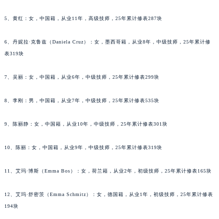
黑龙江省牡丹江市东安区太平路百达翡丽售后服务中心（需提前预约）
5、黄红：女，中国籍，从业11年，高级技师，25年累计修表287块
黑龙江省七台河市桃山区大同街百达翡丽售后服务中心（需提前预约）
黑龙江省齐齐哈尔市龙沙区龙华路百达翡丽售后服务中心（需提前预约）
6、丹妮拉·克鲁兹（Daniela Cruz）：女，墨西哥籍，从业8年，中级技师，25年累计修
黑龙江省双鸭山市尖山区新兴大街百达翡丽售后服务中心（需提前预约）
表319块
黑龙江省绥化市北林区新华街与康庄路交叉口百达翡丽售后服务中心（需提前预约）
7、吴丽：女，中国籍，从业6年，中级技师，25年累计修表299块
黑龙江省伊春市伊美区通河路百达翡丽售后服务中心（需提前预约）
吉林省白城市洮北区明仁南街百达翡丽售后服务中心（需提前预约）
8、李刚：男，中国籍，从业7年，中级技师，25年累计修表535块
吉林省白山市浑江区浑江大街百达翡丽售后服务中心（需提前预约）
吉林省吉林市船营区河南街百达翡丽售后服务中心（需提前预约）
9、陈丽静：女，中国籍，从业10年，中级技师，25年累计修表301块
吉林省辽源市龙山区人民大街百达翡丽售后服务中心（需提前预约）
吉林省梅河口市新华街道梅河大街百达翡丽售后服务中心（需提前预约）
10、陈丽：女，中国籍，从业9年，中级技师，25年累计修表319块
吉林省四平市铁东区紫气大路与南九经街交汇处百达翡丽售后服务中心（需提前预约）
11、艾玛·博斯（Emma Bos）：女，荷兰籍，从业2年，初级技师，25年累计修表165块
吉林省松原市宁江区五环大街百达翡丽售后服务中心（需提前预约）
吉林省通化市东昌区环通乡江南大街百达翡丽售后服务中心（需提前预约）
12、艾玛·舒密茨（Emma Schmitz）：女，德国籍，从业1年，初级技师，25年累计修表
吉林省延边市延吉市解放路百达翡丽售后服务中心（需提前预约）
194块
辽宁省鞍山市铁东区站前街百达翡丽售后服务中心（需提前预约）