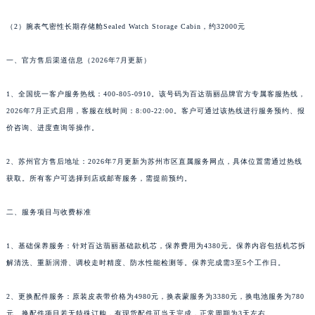
广东省云浮市云城区金山路百达翡丽售后服务中心（需提前预约）
（2）腕表气密性长期存储舱Sealed Watch Storage Cabin，约32000元
广东省湛江市赤坎区观海北路百达翡丽售后服务中心（需提前预约）
广东省肇庆市端州区信安大道与砚都大道交汇处百达翡丽售后服务中心（需提前预约）
一、官方售后渠道信息（2026年7月更新）
广西壮族自治区百色市右江区中山二路百达翡丽售后服务中心（需提前预约）
广西壮族自治区北海市海城区北京路百达翡丽售后服务中心（需提前预约）
1、全国统一客户服务热线：400-805-0910。该号码为百达翡丽品牌官方专属客服热线，
2026年7月正式启用，客服在线时间：8:00-22:00。客户可通过该热线进行服务预约、报
广西壮族自治区崇左市江州区石景林街道友谊大道与丽川路交汇处百达翡丽售后服务中心（需提前预约）
价咨询、进度查询等操作。
广西壮族自治区防城港市港口区金花茶大道百达翡丽售后服务中心（需提前预约）
广西壮族自治区贵港市港北区港城街道布山大道与仙衣路交叉口百达翡丽售后服务中心（需提前预约）
2、苏州官方售后地址：2026年7月更新为苏州市区直属服务网点，具体位置需通过热线
广西壮族自治区桂林市秀峰区红岭路百达翡丽售后服务中心（需提前预约）
获取。所有客户可选择到店或邮寄服务，需提前预约。
广西壮族自治区河池市金城江区金城江街道朝阳路百达翡丽售后服务中心（需提前预约）
广西壮族自治区贺州市八步区城东街道灵峰南路百达翡丽售后服务中心（需提前预约）
二、服务项目与收费标准
广西壮族自治区来宾市兴宾区桂中大道百达翡丽售后服务中心（需提前预约）
1、基础保养服务：针对百达翡丽基础款机芯，保养费用为4380元。保养内容包括机芯拆
广西壮族自治区柳州市城中区中山中路百达翡丽售后服务中心（需提前预约）
解清洗、重新润滑、调校走时精度、防水性能检测等。保养完成需3至5个工作日。
广西壮族自治区钦州市钦南区金海湾东大街百达翡丽售后服务中心（需提前预约）
广西壮族自治区梧州市万秀区龙湖镇高旺路百达翡丽售后服务中心（需提前预约）
2、更换配件服务：原装皮表带价格为4980元，换表蒙服务为3380元，换电池服务为780
广西壮族自治区玉林市玉州区金玉路百达翡丽售后服务中心（需提前预约）
元。换配件项目若无特殊订购，有现货配件可当天完成，正常周期为3天左右。