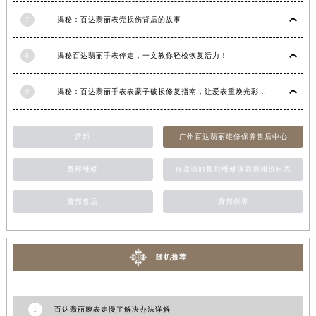
台湾省台南市中西区国华街百达翡丽售后服务中心（需提前预约）
7
揭秘：百达翡丽表壳损伤背后的故事
台湾省高雄市新兴区五福路百达翡丽售后服务中心（需提前预约）
台湾省基隆市仁爱区仁三路百达翡丽售后服务中心（需提前预约）
8
揭秘百达翡丽手表停走，一文教你轻松恢复活力！
台湾省新竹市东区中正路百达翡丽售后服务中心（需提前预约）
9
揭秘：百达翡丽手表表蒙子破损修复指南，让爱表重焕光彩！
台湾省嘉义市东区文化路百达翡丽售后服务中心（需提前预约）
重庆市江北区观音桥步行街2号融恒时代广场9层902室百达翡丽售后服务中心（需提前预约）
新疆维吾尔自治区乌鲁木齐市天山区红山路26号时代广场（CCMALL）C座17层17-B百达翡丽售后服务中心（需提前预约）
萧邦
广州百达翡丽维修保养售后中心
浙江省温州市鹿城区锦绣路1067号置信广场10层1015室百达翡丽售后服务中心（需提前预约）
萧邦维修
百达翡丽售后维修保养费用价目表
黑龙江省哈尔滨市道里区友谊西路600号富力中心T2座写字楼29层03室室百达翡丽售后服务中心（需提前预约）
辽宁省大连市中山区人民路15号国际金融大厦7层G室百达翡丽售后服务中心（需提前预约）
萧邦售后
萧邦保养
广东省佛山市禅城区季华五路57号万科金融中心C座12层1205室百达翡丽售后服务中心（需提前预约）
广东省东莞市东城街道鸿福东路1号民盈国贸中心T1写字楼9层907室百达翡丽售后服务中心（需提前预约）
江苏省无锡市梁溪区人民中路139号恒隆广场写字楼1座11层1104室百达翡丽售后服务中心（需提前预约）
随机推荐
江苏省南通市崇川区工农路57号圆融广场写字楼16层1603室百达翡丽售后服务中心（需提前预约）
江苏省苏州市苏州工业园区 星港街199号苏州中心办公楼C座22层08室百达翡丽售后服务中心（需提前预约）
湖北省武汉市江汉区解放大道686号世界贸易大厦38层09室百达翡丽售后服务中心（需提前预约）
1
百达翡丽腕表走慢了解决办法详解