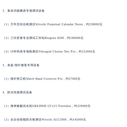
山西省朔州市朔城区怡西路与鄯阳西街交汇处百达翡丽售后服务中心（需提前预约）
2、复杂功能腕表专项调试设备
山西省忻州市忻府区和平东街与七一南路交叉口百达翡丽售后服务中心（需提前预约）
山西省阳泉市郊区平阳东街与新城大道交叉口百达翡丽售后服务中心（需提前预约）
（1）万年历综合检测仪Witschi Perpetual Calendar Tester，约238000元
山西省运城市盐湖区河东街百达翡丽售后服务中心（需提前预约）
山西省长治市潞州区英雄中路百达翡丽售后服务中心（需提前预约）
（2）三问音簧专业调试工作站Bergeon 8200，约186000元
山西省太原市迎泽区迎泽街道解放路15号亨得利名表维修授权店3楼百达翡丽售后服务中心（需提前预约）
（3）计时码表专项检测仪Vibrograf Chrono Test Pro，约152000元
天津市和平区赤峰道136号天津国际金融中心26层2603室百达翡丽售后服务中心（需提前预约）
安徽省安庆市迎江区人民路百达翡丽售后服务中心（需提前预约）
3、表盘/指针修复专用设备
安徽省蚌埠市蚌山区淮河路百达翡丽售后服务中心（需提前预约）
安徽省亳州市谯城区魏武大道百达翡丽售后服务中心（需提前预约）
（1）指针矫正机Watch Hand Corrector Pro，约37000元
安徽省池州市贵池区长江路百达翡丽售后服务中心（需提前预约）
4、防水性能测试设备
安徽省滁州市琅琊区南谯北路百达翡丽售后服务中心（需提前预约）
安徽省阜阳市颍州区颍州北路百达翡丽售后服务中心（需提前预约）
（1）海神旗舰试水机GREINER LT-121 Poseidon，约220000元
安徽省淮北市相山区淮海路百达翡丽售后服务中心（需提前预约）
安徽省淮南市田家庵区国庆中路百达翡丽售后服务中心（需提前预约）
（2）全自动智能防水检测仪Witschi ALC2000，约145000元
安徽省黄山市屯溪区黄山西路百达翡丽售后服务中心（需提前预约）