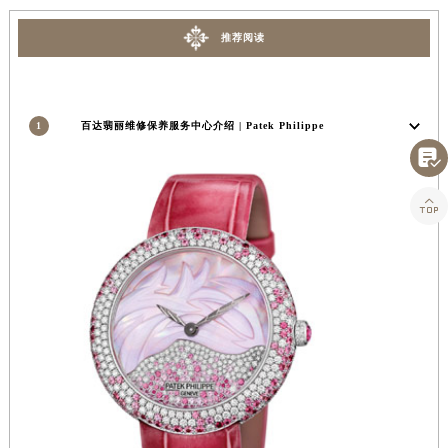
四川省攀枝花市东区三线大道北段百达翡丽售后服务中心（需提前预约）
推荐阅读
四川省遂宁市船山区香林南路百达翡丽售后服务中心（需提前预约）
四川省雅安市雨城区熊猫大道百达翡丽售后服务中心（需提前预约）
四川省宜宾市翠屏区长翠路百达翡丽售后服务中心（需提前预约）
1
百达翡丽维修保养服务中心介绍 | Patek Philippe
四川省资阳市雁江区滨江大道一段与和平南路百达翡丽售后服务中心（需提前预约）

四川省自贡市自流井区华商北路百达翡丽售后服务中心（需提前预约）
西藏自治区阿里地区噶尔县北京西路百达翡丽售后服务中心（需提前预约）

西藏自治区昌都市卡若区昌都西路百达翡丽售后服务中心（需提前预约）
西藏自治区拉萨市城关区北京中路百达翡丽售后服务中心（需提前预约）
西藏自治区林芝市巴宜区广东路百达翡丽售后服务中心（需提前预约）
西藏自治区那曲市色尼区浙江西路百达翡丽售后服务中心（需提前预约）
西藏自治区日喀则市桑珠孜区上海中路百达翡丽售后服务中心（需提前预约）
西藏自治区山南市乃东区湖北大道百达翡丽售后服务中心（需提前预约）
云南省保山市隆阳区正阳路百达翡丽售后服务中心（需提前预约）
云南省楚雄彝族自治州楚雄市鹿城南路百达翡丽售后服务中心（需提前预约）
云南省大理白族自治州大理市建设路百达翡丽售后服务中心（需提前预约）