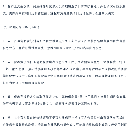
湖南省益阳市赫山区桃花仑路百达翡丽售后服务中心（需提前预约）
3、客户王先生反馈：到店维修后技术人员详细讲解了日常养护要点，并现场演示防水测
试。质保期内发现日历跳转提前，返检后免费更换了日历轮组件，态度令人满意。
湖南省永州市冷水滩区永州大道与中兴路交叉口百达翡丽售后服务中心（需提前预约）
湖南省岳阳市岳阳楼区东茅岭路百达翡丽售后服务中心（需提前预约）
七、常见问题问答（FAQ）
湖南省张家界市永定区解放路百达翡丽售后服务中心（需提前预约）
湖南省长沙市芙蓉区建湘路393号世茂环球金融中心写字楼10层1013室百达翡丽售后服务中心（需提前预约）
1、问：百达翡丽在苏州有几个官方维修点？答：苏州设有百达翡丽品牌直属的官方售后
湖南省株洲市芦淞区建设南路百达翡丽售后服务中心（需提前预约）
服务中心，客户可通过全国统一热线400-805-0910预约到店或邮寄服务。
甘肃省白银市白银区北京路百达翡丽售后服务中心（需提前预约）
2、问：保养报价为什么需要提供腕表信息？答：由于手表的等级型号、复杂程度、制作
甘肃省定西市安定区解放路百达翡丽售后服务中心（需提前预约）
工艺、配件材质、损坏情况及服务项目等各项不同因素，导致每款腕表不同情况的维修保
甘肃省敦煌市沙州镇阳关中路百达翡丽售后服务中心（需提前预约）
养报价无法统一，详细的报价需要您向客服提供腕表的具体信息、腕表现状及服务项目，
甘肃省合作市人民街百达翡丽售后服务中心（需提前预约）
方可为您提供准确的服务报价。
甘肃省嘉峪关市雄关区新华中路百达翡丽售后服务中心（需提前预约）
甘肃省金昌市金川区北京路百达翡丽售后服务中心（需提前预约）
3、问：保养完成后多久能取回腕表？答：基础保养需3至5个工作日；换配件项目若有现
甘肃省酒泉市肃州区西大街百达翡丽售后服务中心（需提前预约）
货可当天完成，正常周期为3天左右。邮寄服务需额外计算运输时间。
甘肃省临夏市城南街道团结路百达翡丽售后服务中心（需提前预约）
4、问：在非官方渠道维修过还能享受官方质保吗？答：官方售后仅对由直属网点完成的
甘肃省陇南市武都区人民路百达翡丽售后服务中心（需提前预约）
维修保养服务提供质保。若此前在其他机构操作过，可能影响后续保养效果，但仍可到直
甘肃省平凉市崆峒区西大街百达翡丽售后服务中心（需提前预约）