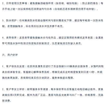
2、日常使用注意事项：避免接触强磁场环境（如音箱、磁扣包袋）；防止剧烈撞击；每
湖北省黄石市黄石港区武汉路百达翡丽售后服务中心（需提前预约）
月手动上链一次以保持机芯润滑油均匀分布（自动机芯若长期静置仍需手动补链）。
湖北省荆门市东宝中天街步行街百达翡丽售后服务中心（需提前预约）
湖北省荆州市荆州区荆中路百达翡丽售后服务中心（需提前预约）
3、防水维护：任何腕表防水性能会随时间与密封圈老化下降，建议每年检查一次防水性
湖北省十堰市茅箭区人民北路百达翡丽售后服务中心（需提前预约）
能。若需接触海水，应在用后以淡水冲洗并擦干表壳。
湖北省随州市曾都区青年路百达翡丽售后服务中心（需提前预约）
4、表带保养：皮质表带避免接触水分与化学品，建议定期用软布擦拭皮革表面；金属表
湖北省咸宁市咸安区长安大道百达翡丽售后服务中心（需提前预约）
带可用温水加中性清洁剂浸泡后软刷清洁，注意避免清洁剂渗入表壳。
湖北省襄阳市樊城区长虹路与人民路交叉口百达翡丽售后服务中心（需提前预约）
湖北省孝感市孝南区复兴大道百达翡丽售后服务中心（需提前预约）
六、用户好评
湖北省宜昌市西陵区夷陵大道与港窑路百达翡丽售后服务中心（需提前预约）
湖南省常德市武陵区人民路百达翡丽售后服务中心（需提前预约）
1、客户张先生反馈：在苏州直属售后进行了百达翡丽5119腕表的全面保养，从预约到取
湖南省郴州市北湖区国庆北路百达翡丽售后服务中心（需提前预约）
表全程体验专业。客服耐心解释保养流程，维修完成后走时精度恢复到日差+2秒，外观
抛光效果如新。质保期结束后仍主动回访，服务体验超出预期。
湖南省衡阳市雁峰区解放路百达翡丽售后服务中心（需提前预约）
湖南省怀化市鹤城区迎丰中路百达翡丽售后服务中心（需提前预约）
2、客户李女士评价：邮寄服务非常便捷，顺丰保价寄出后客服主动电话确认收件。更换
湖南省娄底市娄星区长青街百达翡丽售后服务中心（需提前预约）
表镜仅用2天即完成，配件为原厂正品，透度与防反光效果与出厂一致。价格透明，无隐
湖南省邵阳市双清区东风路百达翡丽售后服务中心（需提前预约）
形消费。
湖南省湘潭市雨湖区莲城大道百达翡丽售后服务中心（需提前预约）