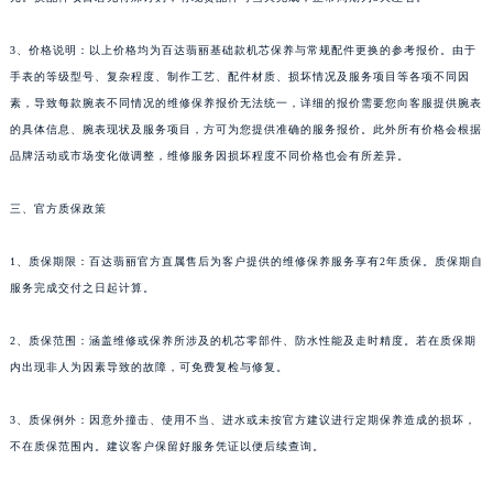
海南省儋州市儋州市那大镇兰洋北路百达翡丽售后服务中心（需提前预约）
3、价格说明：以上价格均为百达翡丽基础款机芯保养与常规配件更换的参考报价。由于
海南省东方市八所镇解放西路百达翡丽售后服务中心（需提前预约）
手表的等级型号、复杂程度、制作工艺、配件材质、损坏情况及服务项目等各项不同因
海南省琼海市嘉积镇东风路百达翡丽售后服务中心（需提前预约）
素，导致每款腕表不同情况的维修保养报价无法统一，详细的报价需要您向客服提供腕表
海南省三沙市西沙区西沙群岛永兴岛北京路百达翡丽售后服务中心（需提前预约）
的具体信息、腕表现状及服务项目，方可为您提供准确的服务报价。此外所有价格会根据
海南省三亚市吉阳区迎宾路百达翡丽售后服务中心（需提前预约）
品牌活动或市场变化做调整，维修服务因损坏程度不同价格也会有所差异。
海南省万宁市万城镇解放路百达翡丽售后服务中心（需提前预约）
海南省文昌市文城镇教育东路百达翡丽售后服务中心（需提前预约）
三、官方质保政策
海南省五指山市通什镇三月三大道百达翡丽售后服务中心（需提前预约）
1、质保期限：百达翡丽官方直属售后为客户提供的维修保养服务享有2年质保。质保期自
香港特别行政区尖沙咀区油尖旺区广东道百达翡丽售后服务中心（需提前预约）
服务完成交付之日起计算。
香港特别行政区金钟区中西区金钟道百达翡丽售后服务中心（需提前预约）
香港特别行政区九龙区油尖旺区弥敦道百达翡丽售后服务中心（需提前预约）
2、质保范围：涵盖维修或保养所涉及的机芯零部件、防水性能及走时精度。若在质保期
香港特别行政区铜锣湾区湾仔区轩尼诗道百达翡丽售后服务中心（需提前预约）
内出现非人为因素导致的故障，可免费复检与修复。
河南省安阳市文峰区解放大道百达翡丽售后服务中心（需提前预约）
3、质保例外：因意外撞击、使用不当、进水或未按官方建议进行定期保养造成的损坏，
河南省鹤壁市淇滨区九州路百达翡丽售后服务中心（需提前预约）
不在质保范围内。建议客户保留好服务凭证以便后续查询。
河南省济源市沁园街道济水大道百达翡丽售后服务中心（需提前预约）
河南省焦作市解放区解放路百达翡丽售后服务中心（需提前预约）