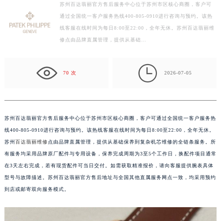
苏州百达翡丽官方售后服务中心位于苏州市区核心商圈，客户可
绍兴市越城区胜利东路379号世茂天际中心写字楼8层805室（需提前预约）
通过全国统一客户服务热线400-805-0910进行咨询与预约。该热
嘉兴市南湖区广益路705号嘉兴世界贸易中心写字楼A座13层1304室（需提前预约）
线客服在线时间为每日8:00至22:00，全年无休。苏州百达翡丽维
南昌市红谷滩新区红谷中大道998号绿地双子塔（中央广场）A1座办公楼14层07室（需提前预约）
修点由品牌直属管理，提供从基础…
济南市历下区经十路11111号华润中心写字楼（万象城）15层1508室（需提前预约）
广州市天河区天河路230号万菱汇国际中心写字楼A塔7层704室（需提前预约）

70 次
2026-07-05
广州市越秀区环市东路371-375号世界贸易中心大厦南塔写字楼15层07室（需提前预约）
深圳市罗湖区深南东路5001号华润大厦写字楼17层1701室（需提前预约）
惠州市惠城区江北文昌一路7号华贸大厦写字楼1座30层05室（需提前预约）
苏州百达翡丽官方售后服务中心位于苏州市区核心商圈，客户可通过全国统一客户服务热
厦门市思明区湖滨东路95号华润大厦写字楼B座11层1104室（需提前预约）
线400-805-0910进行咨询与预约。该热线客服在线时间为每日8:00至22:00，全年无休。
福州市鼓楼区五四路128-1号恒力城写字楼15层03室（需提前预约）
苏州
百达翡丽维修
点由品牌直属管理，提供从基础保养到复杂机芯维修的全链条服务。所
成都市锦江区人民东路6号SAC东原中心写字楼24层2406B室（需提前预约）
有服务均采用品牌原厂配件与专用设备，保养完成周期为3至5个工作日，换配件项目通常
重庆市江北区观音桥步行街2号融恒时代广场写字楼9层902室（需提前预约）
在3天左右完成，若有现货配件可当日交付。如需获取精准报价，请向客服提供腕表具体
长沙市芙蓉区定王台街道建湘路393号世茂环球金融中心写字楼（芙蓉广场）10层13室（需提前预约）
型号与故障描述。苏州百达翡丽官方售后地址与全国其他直属服务网点一致，均采用预约
郑州市二七区铭功路10号华润大厦写字楼29层2905室（需提前预约）
到店或邮寄双向服务模式。
太原市迎泽区解放路15号亨得利名表服务中心（品牌授权店）3层整层（需提前预约）
沈阳市沈河区中街路137号亨得利名表服务中心（品牌授权店）1层整层（需提前预约）