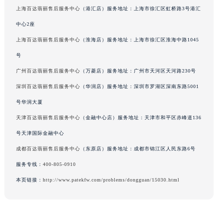
上海百达翡丽售后服务中心
（港汇店）服务地址：上海市徐汇区虹桥路3号港汇
吉林省辽源市龙山区人民大街百达翡丽售后服务中心（需提前预约）
吉林省梅河口市新华街道梅河大街百达翡丽售后服务中心（需提前预约）
中心2座
吉林省四平市铁东区紫气大路与南九经街交汇处百达翡丽售后服务中心（需提前预约）
上海百达翡丽售后服务中心
（淮海店）服务地址：上海市徐汇区淮海中路1045
吉林省松原市宁江区五环大街百达翡丽售后服务中心（需提前预约）
号
吉林省通化市东昌区环通乡江南大街百达翡丽售后服务中心（需提前预约）
广州百达翡丽售后服务中心
（万菱店）服务地址：广州市天河区天河路230号
吉林省延边市延吉市解放路百达翡丽售后服务中心（需提前预约）
深圳百达翡丽售后服务中心
（华润店）服务地址：深圳市罗湖区深南东路5001
辽宁省鞍山市铁东区站前街百达翡丽售后服务中心（需提前预约）
号华润大厦
辽宁省本溪市平山区胜利路百达翡丽售后服务中心（需提前预约）
天津百达翡丽售后服务中心
（金融中心店）服务地址：天津市和平区赤峰道136
辽宁省朝阳市双塔区新华路百达翡丽售后服务中心（需提前预约）
辽宁省丹东市振兴区七经街百达翡丽售后服务中心（需提前预约）
号天津国际金融中心
辽宁省抚顺市新抚区东一路百达翡丽售后服务中心（需提前预约）
成都百达翡丽售后服务中心
（东原店）服务地址：成都市锦江区人民东路6号
辽宁省阜新市海州区解放大街百达翡丽售后服务中心（需提前预约）
服务专线：
400-805-0910
辽宁省葫芦岛市连山区中央路百达翡丽售后服务中心（需提前预约）
本页链接：
http://www.patekfw.com/problems/dongguan/15030.html
辽宁省锦州市古塔区中央大街百达翡丽售后服务中心（需提前预约）
辽宁省辽阳市白塔区新运大街百达翡丽售后服务中心（需提前预约）
辽宁省盘锦市兴隆台区石油大街百达翡丽售后服务中心（需提前预约）