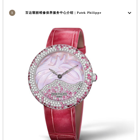
安徽省亳州市谯城区魏武大道百达翡丽售后服务中心（需提前预约）
1
百达翡丽维修保养服务中心介绍 | Patek Philippe
安徽省池州市贵池区长江路百达翡丽售后服务中心（需提前预约）
安徽省滁州市琅琊区南谯北路百达翡丽售后服务中心（需提前预约）
安徽省阜阳市颍州区颍州北路百达翡丽售后服务中心（需提前预约）
安徽省淮北市相山区淮海路百达翡丽售后服务中心（需提前预约）
安徽省淮南市田家庵区国庆中路百达翡丽售后服务中心（需提前预约）
安徽省黄山市屯溪区黄山西路百达翡丽售后服务中心（需提前预约）
安徽省六安市金安区解放中路百达翡丽售后服务中心（需提前预约）
安徽省马鞍山市雨山区湖南西路百达翡丽售后服务中心（需提前预约）
安徽省宿州市埇桥区人民中路百达翡丽售后服务中心（需提前预约）
安徽省铜陵市铜官区石城大道百达翡丽售后服务中心（需提前预约）
安徽省芜湖市镜湖区中山路步行街百达翡丽售后服务中心（需提前预约）
安徽省宣城市宣州区叠嶂西路百达翡丽售后服务中心（需提前预约）
福建省龙岩市新罗区九一南路百达翡丽售后服务中心（需提前预约）
福建省南平市建阳区人民西路百达翡丽售后服务中心（需提前预约）
福建省宁德市蕉城区天湖东路百达翡丽售后服务中心（需提前预约）