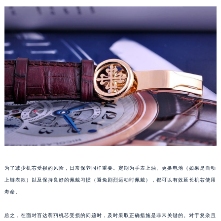
苏州市苏州工业园区星港街199号苏州中心办公楼C座22层08室（需提前预约）
武汉市江汉区解放大道686号世界贸易大厦38层09室（需提前预约）
南宁市青秀区金湖路59号地王大厦12楼1224室（需提前预约）
合肥市蜀山区潜山路111号万象城华润大厦B座12楼03室（需提前预约）
泉州市丰泽区宝洲路729号浦西万达中心写字楼A座7楼709室（需提前预约）
青岛市南区山东路6号华润大厦B座22层04室（需提前预约）
烟台市芝罘区胜利路139号万达金融中心A座907室（需提前预约）
长春市朝阳区西安大路727号中银大厦A座(旺进大厦)18层09室（需提前预约）
贵阳市南明区都司高架桥路33号亨特国际金融中心14楼14D（需提前预约）
昆明市盘龙区北京路928号同德昆明广场写字楼10层06室（需提前预约）
石家庄市长安区中山东路39号勒泰中心写字楼B座13层07室（需提前预约）
西安市碑林区南关正街88号华侨城长安国际中心E座6楼10室（需提前预约）
为了减少机芯受损的风险，日常保养同样重要。定期为手表上油、更换电池（如果是自动
海口市龙华区金贸东路5号海口华润大厦B座17层1707室（需提前预约）
上链表款）以及保持良好的佩戴习惯（避免剧烈运动时佩戴），都可以有效延长机芯使用
唐山市路南区新华东道100号万达广场写字楼A座10层1002室（需提前预约）
寿命。
台州市椒江区东海大道1800号腾达中心东1幢20楼2002室（需提前预约）
总之，在面对百达翡丽机芯受损的问题时，及时采取正确措施是非常关键的。对于复杂且
内蒙古自治区呼和浩特市玉泉区大学西街70号华润万象城写字楼（鄂尔多斯大厦）23层2326室（需提前预约）