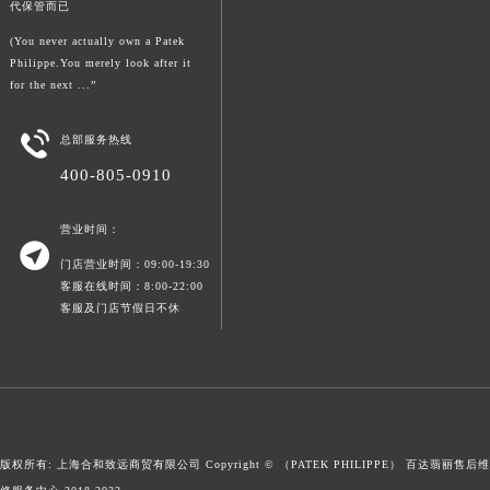
代保管而已
澳门特别行政区风顺堂区南湾大马路百达翡丽售后服务中心（需提前预约）
(You never actually own a Patek
澳门特别行政区花地玛堂区关闸广场百达翡丽售后服务中心（需提前预约）
Philippe.You merely look after it
澳门特别行政区花王堂区大三巴商圈百达翡丽售后服务中心（需提前预约）
for the next ...”
澳门特别行政区嘉模堂区官也街百达翡丽售后服务中心（需提前预约）

总部服务热线
澳门省路氹城市金光大道百达翡丽售后服务中心（需提前预约）
400-805-0910
澳门特别行政区望德堂区塔石广场百达翡丽售后服务中心（需提前预约）
福建省福州市鼓楼区五四路128-1号恒力城写字楼15层03室百达翡丽售后服务中心（需提前预约）
营业时间：
福建省厦门市思明区湖滨东路95号万象城华润大厦B座11层1104室百达翡丽售后服务中心（需提前预约）

门店营业时间：09:00-19:30
广东省潮州市潮安区新风路与潮汕路交汇处百达翡丽售后服务中心（需提前预约）
客服在线时间：8:00-22:00
广东省广州市天河区天河路230号万菱汇国际中心A塔7层704室百达翡丽售后服务中心（需提前预约）
客服及门店节假日不休
广东省广州市越秀区环市东路371-375号世界贸易中心大厦南塔15层1507室百达翡丽售后服务中心（需提前预约）
广东省河源市源城区越王大道百达翡丽售后服务中心（需提前预约）
广东省惠州市惠城区江北文昌一路7号华贸大厦1座30层3005室百达翡丽售后服务中心（需提前预约）
广东省江门市蓬江区广场西路百达翡丽售后服务中心（需提前预约）
广东省揭阳市榕城进贤门步行街百达翡丽售后服务中心（需提前预约）
版权所有: 上海合和致远商贸有限公司 Copyright © （PATEK PHILIPPE）
百达翡丽售后维
广东省茂名市电白区水东街道迎宾大道百达翡丽售后服务中心（需提前预约）