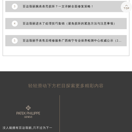

山东省威海市环翠区新威海路89号振华商厦一楼名表维修百达翡丽售后服务中心（需提前预约）
3
百达翡丽腕表表壳损坏？一文详解全面修复策略！
山东省潍坊市奎文区东风东街百达翡丽售后服务中心（需提前预约）
山东省枣庄市滕州市北辛路与善国路交叉口百达翡丽售后服务中心（需提前预约）
4
百达翡丽进水了处理技巧集锦（避免损坏的紧急方法与注意事项）
山东省淄博市张店区金晶大道百达翡丽售后服务中心（需提前预约）
上海市黄浦区南京东路299号宏伊国际广场写字楼8层806室百达翡丽售后服务中心（需提前预约）
5
百达翡丽手表售后维修服务广西南宁专业保养检测中心权威公示（2026年7月最新）
上海市徐汇区虹桥路3号港汇中心2座37层3705室百达翡丽售后服务中心（需提前预约）
浙江省杭州市上城区钱江路1366号华润大厦A座5层503-5室百达翡丽售后服务中心（需提前预约）
浙江省湖州市吴兴区劳动路百达翡丽售后服务中心（需提前预约）
浙江省嘉兴市南湖区广益路705号嘉兴世界贸易中心A座13层1304室百达翡丽售后服务中心（需提前预约）
浙江省金华市金东区东市南街777号金华万达广场4号楼22楼2209室百达翡丽售后服务中心（需提前预约）
轻轻滑动下方栏目探索更多精彩内容
浙江省丽水市莲都区解放街百达翡丽售后服务中心（需提前预约）
浙江省宁波市江北区大闸南路500号来福士广场办公楼20层2009室百达翡丽售后服务中心（需提前预约）
浙江省衢州市柯城区上街百达翡丽售后服务中心（需提前预约）
浙江省绍兴市越城区胜利东路379号世茂天际中心写字楼8层805室百达翡丽售后服务中心（需提前预约）
浙江省舟山市定海区解放东路百达翡丽售后服务中心（需提前预约）
没人能拥有百达翡丽,只不过为下一
澳门特别行政区大堂区议事亭前地（新马路）百达翡丽售后服务中心（需提前预约）