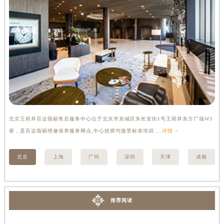
内蒙古自治区锡林郭勒盟市锡林浩特市光明街与额尔敦路交叉口百达翡丽售后服务中心（需提前预约）
内蒙古自治区兴安盟市乌兰浩特市兴安大街百达翡丽售后服务中心（需提前预约）
山西省大同市平城区迎宾街百达翡丽售后服务中心（需提前预约）
山西省晋城市城区黄华街百达翡丽售后服务中心（需提前预约）
山西省晋中市榆次区顺城街百达翡丽售后服务中心（需提前预约）
山西省临汾市尧都区解放路百达翡丽售后服务中心（需提前预约）
山西省吕梁市离石区永宁中路与建设街交叉口百达翡丽售后服务中心（需提前预约）
山西省朔州市朔城区怡西路与鄯阳西街交汇处百达翡丽售后服务中心（需提前预约）
北京王府井百达翡丽售后服务中心位于北京市东城区东长安街1号王府井东方广场W3
上
山西省忻州市忻府区和平东街与七一南路交叉口百达翡丽售后服务中心（需提前预约）
座，是百达翡丽维修保养服务网点,中心技师均接受标准培训....
详情 >
修
山西省阳泉市郊区平阳东街与新城大道交叉口百达翡丽售后服务中心（需提前预约）
山西省运城市盐湖区河东街百达翡丽售后服务中心（需提前预约）
北京
上海
广州
深圳
天津
成都
山西省长治市潞州区英雄中路百达翡丽售后服务中心（需提前预约）
山西省太原市迎泽区迎泽街道解放路15号亨得利名表维修授权店3楼百达翡丽售后服务中心（需提前预约）
天津市和平区赤峰道136号天津国际金融中心26层2603室百达翡丽售后服务中心（需提前预约）
推荐阅读
安徽省安庆市迎江区人民路百达翡丽售后服务中心（需提前预约）
安徽省蚌埠市蚌山区淮河路百达翡丽售后服务中心（需提前预约）