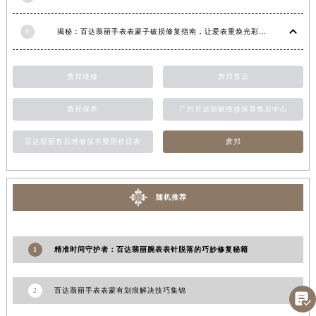
江西省景德镇市珠山区珠山中路百达翡丽售后服务中心（需提前预约）
9
揭秘：百达翡丽手表表蒙子破损修复指南，让爱表重焕光彩！
江西省九江市浔阳区浔阳路百达翡丽售后服务中心（需提前预约）
江西省南昌市红谷滩新区红谷中大道998号绿地双子塔（中央广场）A1座办公楼14层1407室百达翡丽售后服务中心（需提前预约）
江西省萍乡市安源区萍安北大道与康庄路交叉口百达翡丽售后服务中心（需提前预约）
萧邦维修
萧邦售后
江西省上饶市信州区滨江西路百达翡丽售后服务中心（需提前预约）
萧邦保养
广州百达翡丽维修保养售后中心
江西省新余市渝水区北湖西路百达翡丽售后服务中心（需提前预约）
江西省宜春市袁州区中山中路百达翡丽售后服务中心（需提前预约）
百达翡丽售后维修保养费用价目表
萧邦
江西省鹰潭市月湖区胜利东路百达翡丽售后服务中心（需提前预约）
山东省德州市德城区东风中路百达翡丽售后服务中心（需提前预约）
山东省东营市东营区济南路百达翡丽售后服务中心（需提前预约）
随机推荐
山东省济南市历下区经十路11111号华润中心写字楼（万象城）15层1508室百达翡丽售后服务中心（需提前预约）
山东省济宁市任城区太白楼路百达翡丽售后服务中心（需提前预约）
1
精准时间守护者：百达翡丽腕表表针脱落的巧妙修复秘籍
山东省莱芜市文化南路8号银座商城名表维修一楼名表维修百达翡丽售后服务中心（需提前预约）
山东省临沂市兰山区解放路百达翡丽售后服务中心（需提前预约）
山东省日照市东港区烟台路百达翡丽售后服务中心（需提前预约）
2
百达翡丽手表表蒙有划痕解决技巧集锦

山东省泰安市泰山区财源街道泰山大街百达翡丽售后服务中心（需提前预约）