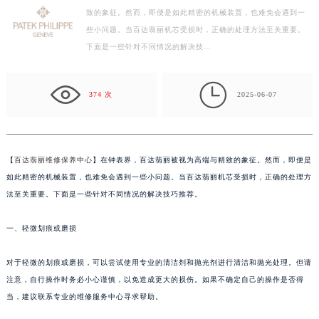
致的象征。然而，即便是如此精密的机械装置，也难免会遇到一
徐州市鼓楼区淮海东路29号苏宁广场IFC国际金融中心写字楼35层3508室（需提前预约）
些小问题。当百达翡丽机芯受损时，正确的处理方法至关重要。
扬州市邗江区国展路29号星耀天地写字楼1号楼18层1803室（需提前预约）
下面是一些针对不同情况的解决技…
盐城市盐都区世纪大道5号盐城金融城写字楼1号楼16层1604室（需提前预约）
泰州市海陵区永定东路399号置地商务中心东塔写字楼（华润万象城）17层1706室（需提前预约）

宁波市江北区大闸南路500号来福士广场办公楼20层2009室（需提前预约）
374 次
2025-06-07
杭州市上城区钱江路1366号华润大厦写字楼A座5层503-5室（需提前预约）
金华市金东区东市南街777号金华万达广场写字楼4号楼22层2209室（需提前预约）
绍兴市越城区胜利东路379号世茂天际中心写字楼8层805室（需提前预约）
【
百达翡丽维修保养中心
】在钟表界，百达翡丽被视为高端与精致的象征。然而，即便是
嘉兴市南湖区广益路705号嘉兴世界贸易中心写字楼A座13层1304室（需提前预约）
如此精密的机械装置，也难免会遇到一些小问题。当百达翡丽机芯受损时，正确的处理方
南昌市红谷滩新区红谷中大道998号绿地双子塔（中央广场）A1座办公楼14层07室（需提前预约）
法至关重要。下面是一些针对不同情况的解决技巧推荐。
济南市历下区经十路11111号华润中心写字楼（万象城）15层1508室（需提前预约）
一、轻微划痕或磨损
广州市天河区天河路230号万菱汇国际中心写字楼A塔7层704室（需提前预约）
广州市越秀区环市东路371-375号世界贸易中心大厦南塔写字楼15层07室（需提前预约）
对于轻微的划痕或磨损，可以尝试使用专业的清洁剂和抛光剂进行清洁和抛光处理。但请
深圳市罗湖区深南东路5001号华润大厦写字楼17层1701室（需提前预约）
注意，自行操作时务必小心谨慎，以免造成更大的损伤。如果不确定自己的操作是否得
惠州市惠城区江北文昌一路7号华贸大厦写字楼1座30层05室（需提前预约）
当，建议联系专业的维修服务中心寻求帮助。
厦门市思明区湖滨东路95号华润大厦写字楼B座11层1104室（需提前预约）