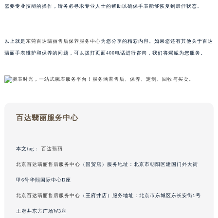
需要专业技能的操作，请务必寻求专业人士的帮助以确保手表能够恢复到最佳状态。
甘肃省兰州市七里河区西津西路16号兰州中心写字楼21层2102室（需提前预约）
重庆市解放碑渝中区民权路28号英利国际金融中心写字楼20层01室（需提前预约）
黑龙江省大庆市萨尔图区会战大街百达翡丽售后服务中心（需提前预约）
以上就是
东莞百达翡丽售后保养服务中心
为您分享的精彩内容。如果您还有其他关于百达
黑龙江省鹤岗市向阳区红军路百达翡丽售后服务中心（需提前预约）
翡丽手表维护和保养的问题，可以拨打页面400电话进行咨询，我们将竭诚为您服务。
黑龙江省黑河市爱辉区中央街百达翡丽售后服务中心（需提前预约）
黑龙江省鸡西市鸡冠区红军路百达翡丽售后服务中心（需提前预约）
黑龙江省佳木斯市向阳区长安路百达翡丽售后服务中心（需提前预约）
黑龙江省牡丹江市东安区太平路百达翡丽售后服务中心（需提前预约）
百达翡丽服务中心
黑龙江省七台河市桃山区大同街百达翡丽售后服务中心（需提前预约）
黑龙江省齐齐哈尔市龙沙区龙华路百达翡丽售后服务中心（需提前预约）
黑龙江省双鸭山市尖山区新兴大街百达翡丽售后服务中心（需提前预约）
本文tag：
百达翡丽
黑龙江省绥化市北林区新华街与康庄路交叉口百达翡丽售后服务中心（需提前预约）
北京百达翡丽售后服务中心
（国贸店）服务地址：北京市朝阳区建国门外大街
黑龙江省伊春市伊美区通河路百达翡丽售后服务中心（需提前预约）
甲6号华熙国际中心D座
吉林省白城市洮北区明仁南街百达翡丽售后服务中心（需提前预约）
北京百达翡丽售后服务中心
（王府井店）服务地址：北京市东城区东长安街1号
吉林省白山市浑江区浑江大街百达翡丽售后服务中心（需提前预约）
王府井东方广场W3座
吉林省吉林市船营区河南街百达翡丽售后服务中心（需提前预约）