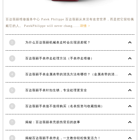
福建省莆田市城厢区霞林街道荔华东大道百达翡丽售后服务中心（需提前预约）
福建省三明市三元区东乾二路百达翡丽售后服务中心（需提前预约）
百达翡丽维修服务中心 Patek Philippe 百达翡丽从来没有改变世界，而是把它留给佩
福建省漳州市龙文区步港路百达翡丽售后服务中心（需提前预约）
戴它的人。 PatekPhilippe will never chang......
详情 >
江苏省常州市新北区龙锦路1590号现代传媒中心5号楼10层1008室百达翡丽售后服务中心（需提前预约）
江苏省淮安市清江浦区淮海北路百达翡丽售后服务中心（需提前预约）
2
为什么百达翡丽机械表走时会出现误差呢？
江苏省连云港市海州区通灌北路百达翡丽售后服务中心（需提前预约）
江苏省南京市秦淮区中山南路1号南京中心22层22-C1-C3室百达翡丽售后服务中心（需提前预约）
3
百达翡丽手表停走处理方法（手表停走维修）
江苏省宿迁市宿城区西湖路百达翡丽售后服务中心（需提前预约）
4
百达翡丽手表金属表带的清洗方法有哪些？（金属表带的清洗）
江苏省泰州市海陵区永定东路399号置地商务中心东塔（华润万象城）17层1706室百达翡丽售后服务中心（需提前预约）
江苏省徐州市鼓楼区淮海东路29号苏宁广场IFC国际金融中心35层3508室百达翡丽售后服务中心（需提前预约）
5
百达翡丽手表针扣生锈，专业处理更安全
江苏省盐城市盐都区世纪大道5号盐城金融城写字楼1号楼16层1604室百达翡丽售后服务中心（需提前预约）
江苏省扬州市邗江区国展路29号星耀天地写字楼1号楼18层1803室百达翡丽售后服务中心（需提前预约）
6
百达翡丽手表值不值得购买（名表投资与收藏指南）
江苏省镇江市京口区中山东路百达翡丽售后服务中心（需提前预约）
江西省抚州市临川区赣东大道百达翡丽售后服务中心（需提前预约）
7
揭秘：百达翡丽表壳损伤背后的故事
江西省赣州市章贡区文清路百达翡丽售后服务中心（需提前预约）
江西省吉安市吉州区井冈山大道百达翡丽售后服务中心（需提前预约）
8
揭秘百达翡丽手表停走，一文教你轻松恢复活力！