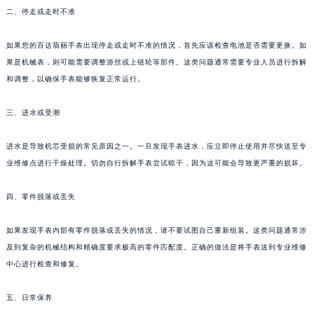
二、停走或走时不准
福州市鼓楼区五四路128-1号恒力城写字楼15层03室（需提前预约）
成都市锦江区人民东路6号SAC东原中心写字楼24层2406B室（需提前预约）
如果您的百达翡丽手表出现停走或走时不准的情况，首先应该检查电池是否需要更换。如
重庆市江北区观音桥步行街2号融恒时代广场写字楼9层902室（需提前预约）
果是机械表，则可能需要调整游丝或上链轮等部件。这类问题通常需要专业人员进行拆解
长沙市芙蓉区定王台街道建湘路393号世茂环球金融中心写字楼（芙蓉广场）10层13室（需提前预约）
和调整，以确保手表能够恢复正常运行。
郑州市二七区铭功路10号华润大厦写字楼29层2905室（需提前预约）
太原市迎泽区解放路15号亨得利名表服务中心（品牌授权店）3层整层（需提前预约）
三、进水或受潮
沈阳市沈河区中街路137号亨得利名表服务中心（品牌授权店）1层整层（需提前预约）
进水是导致机芯受损的常见原因之一。一旦发现手表进水，应立即停止使用并尽快送至专
沈阳市沈河区中街路83号亨得利名表服务中心（品牌授权店）1层整层（需提前预约）
业维修点进行干燥处理。切勿自行拆解手表尝试晾干，因为这可能会导致更严重的损坏。
乌鲁木齐市天山区红山路26号时代广场（CCMALL）C座17层17-B（需提前预约）
温州市鹿城区锦绣路1067号置信广场10层1015室（需提前预约）
四、零件脱落或丢失
哈尔滨市道里区友谊西路600号富力中心T2座写字楼29层03室（需提前预约）
大连市中山区人民路15号国际金融大厦7层G室（需提前预约）
如果发现手表内部有零件脱落或丢失的情况，请不要试图自己重新组装。这类问题通常涉
及到复杂的机械结构和精确度要求极高的零件匹配度。正确的做法是将手表送到专业维修
佛山市禅城区季华五路57号万科金融中心C座12层1205室（需提前预约）
中心进行检查和修复。
东莞市东城街道鸿福东路1号民盈国贸中心T1写字楼9层907室（需提前预约）
无锡市梁溪区人民中路139号恒隆广场写字楼1座11层1104室（需提前预约）
五、日常保养
南通市崇川区工农路57号圆融广场写字楼16层1603室（需提前预约）