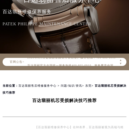
百达翡丽维修保养服务
PATEK PHILIPPE MAINTENANCE CENTER
2026年8月百达翡丽中国区售后服务网络优化升级公告
2026年8月百达翡丽全国官方售后客户服务热线：400-805-0910
▲
官网公告>
百达翡丽官方全国统一服务热线400-805-0910，服务覆盖中国大陆、香港、澳门、台湾全部区域（非大陆需加拨“+86”）
▼
2026年8月百达翡丽售后服务中心最新网点地址：
北京市朝阳区建国门外大街甲6号华熙国际中心写字楼D座11层1102室（北京总部）（需提前预约）
当前位置：
百达翡丽售后维修服务中心
>
问题/知识/资讯
>
东莞
> 百达翡丽机芯受损解决
北京市东城区东长安街1号东方广场写字楼W3座6层602室（需提前预约）
技巧推荐
天津市和平区赤峰道136号天津国际金融中心写字楼26层2603室（需提前预约）
百达翡丽机芯受损解决技巧推荐
上海市徐汇区虹桥路3号港汇中心写字楼2座37层3705室（需提前预约）
上海市黄浦区南京东路299号宏伊国际广场写字楼8层806室（需提前预约）
南京市秦淮区中山南路1号（新街口）南京中心写字楼22层C1-1室（需提前预约）
常州市新北区龙锦路1590号现代传媒中心写字楼5号楼10层1008室（需提前预约）
【百达翡丽维修保养中心】在钟表界，百达翡丽被视为高端与精