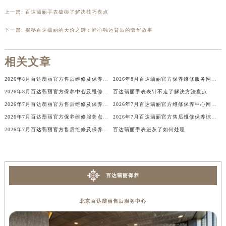
辽宁省铁岭市银州区南马路百达翡丽售后服务中心（需提前预约）
上一篇:
百达翡丽手表磕碰了解决技巧盘点
辽宁省营口市站前区市府路与渤海大街交叉口百达翡丽售后服务中心（需提前预约）
下一篇:
揭秘百达翡丽的天价之谜：匠心独运背后的奢华故事
辽宁省沈阳市沈河区中街路137号亨得利名表维修授权店1楼百达翡丽售后服务中心（需提前预约）
辽宁省沈阳市沈河区中街路83号亨得利名表维修授权店1楼百达翡丽售后服务中心（需提前预约）
相关文章
北京市朝阳区建国门外大街甲6号华熙国际中心D座11层1102室百达翡丽售后服务中心（北京总部）（需提前预约）
2026年8月百达翡丽官方售后维修及保养中心网点更新补充最终汇总文本
2026年8月百达翡丽官方保养维修服务网络扩容补充最终公告（迁址新开）确认
北京市东城区东长安街1号王府井东方广场W3座6层602室百达翡丽售后服务中心（需提前预约）
2026年8月百达翡丽官方保养中心及维修服务点变动对照补充最终表确认发布
百达翡丽手表表针不走了解决方法盘点
河北省保定市竞秀区朝阳北大街北国先天下百达翡丽售后服务中心（需提前预约）
2026年7月百达翡丽官方售后维修及保养中心网点更新补充汇总确认文件
2026年7月百达翡丽官方维修保养中心网点地址变更及新开清单文本
内蒙古自治区阿拉善盟市左旗土尔扈特大街百达翡丽售后服务中心（需提前预约）
2026年7月百达翡丽官方保养维修服务点最终迁移与新设网点完整版
2026年7月百达翡丽官方售后维修保养综合服务中心迁址开业完整事项
内蒙古自治区巴彦淖尔市临河区新华街百达翡丽售后服务中心（需提前预约）
2026年7月百达翡丽官方售后维修及保养中心网点更新补充汇总表文件
百达翡丽手表进灰了如何处理
内蒙古自治区包头市青山区幸福路甲3号王府井百货名表维修百达翡丽售后服务中心（需提前预约）
内蒙古自治区赤峰市红山区哈达街百达翡丽售后服务中心（需提前预约）
内蒙古自治区鄂尔多斯市东胜区伊金霍洛街百达翡丽售后服务中心（需提前预约）
百达翡丽保养
内蒙古自治区呼伦贝尔市海拉尔区中央街百达翡丽售后服务中心（需提前预约）
内蒙古自治区通辽市科尔沁区明仁大街百达翡丽售后服务中心（需提前预约）
北京百达翡丽售后服务中心
内蒙古自治区乌海市海勃湾区人民南路百达翡丽售后服务中心（需提前预约）
内蒙古自治区乌兰察布市集宁区恩和大街百达翡丽售后服务中心（需提前预约）