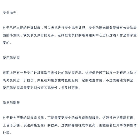
福州市鼓楼区五四路128-1号恒力城写字楼15层03室（需提前预约）
专业抛光
成都市锦江区人民东路6号SAC东原中心写字楼24层2406B室（需提前预约）
重庆市江北区观音桥步行街2号融恒时代广场写字楼9层902室（需提前预约）
对于已经出现的轻微划痕，可以考虑进行专业抛光处理。专业的抛光服务能够有效去除表
长沙市芙蓉区定王台街道建湘路393号世茂环球金融中心写字楼（芙蓉广场）10层13室（需提前预约）
面的小划痕，恢复表壳原有的光泽。选择信誉良好的维修服务中心进行这项工作是非常重
郑州市二七区铭功路10号华润大厦写字楼29层2905室（需提前预约）
要的。
太原市迎泽区解放路15号亨得利名表服务中心（品牌授权店）3层整层（需提前预约）
使用保护膜
沈阳市沈河区中街路137号亨得利名表服务中心（品牌授权店）1层整层（需提前预约）
沈阳市沈河区中街路83号亨得利名表服务中心（品牌授权店）1层整层（需提前预约）
市面上还有一些专门针对高端手表设计的保护膜产品。这些保护膜可以在一定程度上防止
乌鲁木齐市天山区红山路26号时代广场（CCMALL）C座17层17-B（需提前预约）
表壳受到进一步损伤，并且在划痕发生时也能起到一定的遮盖作用。不过需要注意的是，
温州市鹿城区锦绣路1067号置信广场10层1015室（需提前预约）
使用保护膜后需要定期检查其完整性，并及时更换。
哈尔滨市道里区友谊西路600号富力中心T2座写字楼29层03室（需提前预约）
大连市中山区人民路15号国际金融大厦7层G室（需提前预约）
修复与翻新
佛山市禅城区季华五路57号万科金融中心C座12层1205室（需提前预约）
对于较为严重的划痕或损伤，可能需要更专业的修复或翻新服务。这通常包括重新打磨、
东莞市东城街道鸿福东路1号民盈国贸中心T1写字楼9层907室（需提前预约）
上色等步骤，以达到接近原厂的效果。这类服务往往成本较高，但能显著提升手表的整体
无锡市梁溪区人民中路139号恒隆广场写字楼1座11层1104室（需提前预约）
外观。
南通市崇川区工农路57号圆融广场写字楼16层1603室（需提前预约）