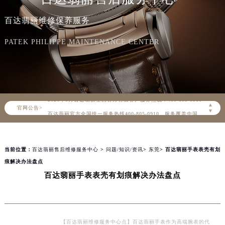
百达翡丽维修保养服务
PATEK PHILIPPE MAINTENANCE CENTER
2026年8月百达翡丽中国区售后服务网络优化升级公告
2026年8月百达翡丽全国官方售后客户服务热线：400-805-0910
▲
官网公告>
百达翡丽官方全国统一服务热线400-805-0910，服务覆盖中国大陆、香港、澳门、台湾全部区域（非大陆需加拨“+86”）
▼
2026年8月百达翡丽售后服务中心最新网点地址：
北京市朝阳区建国门外大街甲6号华熙国际中心写字楼D座11层1102室（北京总部）（需提前预约）
当前位置：
百达翡丽售后维修服务中心
>
问题/知识/资讯
>
东莞
> 百达翡丽手表表壳有划
北京市东城区东长安街1号东方广场写字楼W3座6层602室（需提前预约）
痕解决办法盘点
天津市和平区赤峰道136号天津国际金融中心写字楼26层2603室（需提前预约）
百达翡丽手表表壳有划痕解决办法盘点
上海市徐汇区虹桥路3号港汇中心写字楼2座37层3705室（需提前预约）
上海市黄浦区南京东路299号宏伊国际广场写字楼8层806室（需提前预约）
南京市秦淮区中山南路1号（新街口）南京中心写字楼22层C1-1室（需提前预约）
常州市新北区龙锦路1590号现代传媒中心写字楼5号楼10层1008室（需提前预约）
【百达翡丽维修服务中心点】百达翡丽手表作为高端腕表的代