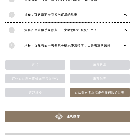
江西省景德镇市珠山区珠山中路百达翡丽售后服务中心（需提前预约）
江西省九江市浔阳区浔阳路百达翡丽售后服务中心（需提前预约）
7
揭秘：百达翡丽表壳损伤背后的故事
江西省南昌市红谷滩新区红谷中大道998号绿地双子塔（中央广场）A1座办公楼14层1407室百达翡丽售后服务中心（需提前预约）
8
揭秘百达翡丽手表停走，一文教你轻松恢复活力！
江西省萍乡市安源区萍安北大道与康庄路交叉口百达翡丽售后服务中心（需提前预约）
江西省上饶市信州区滨江西路百达翡丽售后服务中心（需提前预约）
9
揭秘：百达翡丽手表表蒙子破损修复指南，让爱表重焕光彩！
江西省新余市渝水区北湖西路百达翡丽售后服务中心（需提前预约）
江西省宜春市袁州区中山中路百达翡丽售后服务中心（需提前预约）
萧邦
萧邦售后
江西省鹰潭市月湖区胜利东路百达翡丽售后服务中心（需提前预约）
山东省德州市德城区东风中路百达翡丽售后服务中心（需提前预约）
广州百达翡丽维修保养售后中心
萧邦保养
山东省东营市东营区济南路百达翡丽售后服务中心（需提前预约）
山东省济南市历下区经十路11111号华润中心写字楼（万象城）15层1508室百达翡丽售后服务中心（需提前预约）
萧邦维修
百达翡丽售后维修保养费用价目表
山东省济宁市任城区太白楼路百达翡丽售后服务中心（需提前预约）
山东省莱芜市文化南路8号银座商城名表维修一楼名表维修百达翡丽售后服务中心（需提前预约）
山东省临沂市兰山区解放路百达翡丽售后服务中心（需提前预约）
随机推荐
山东省日照市东港区烟台路百达翡丽售后服务中心（需提前预约）
山东省泰安市泰山区财源街道泰山大街百达翡丽售后服务中心（需提前预约）