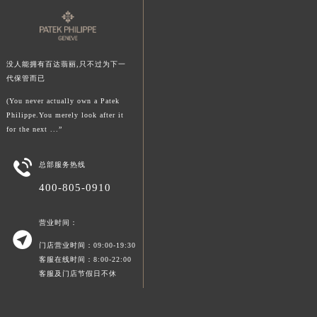
澳门特别行政区风顺堂区南湾大马路百达翡丽售后服务中心（需提前预约）
澳门特别行政区花地玛堂区关闸广场百达翡丽售后服务中心（需提前预约）
澳门特别行政区花王堂区大三巴商圈百达翡丽售后服务中心（需提前预约）
没人能拥有百达翡丽,只不过为下一
澳门特别行政区嘉模堂区官也街百达翡丽售后服务中心（需提前预约）
代保管而已
澳门省路氹城市金光大道百达翡丽售后服务中心（需提前预约）
(You never actually own a Patek
澳门特别行政区望德堂区塔石广场百达翡丽售后服务中心（需提前预约）
Philippe.You merely look after it
for the next ...”
福建省福州市鼓楼区五四路128-1号恒力城写字楼15层03室百达翡丽售后服务中心（需提前预约）
福建省厦门市思明区湖滨东路95号万象城华润大厦B座11层1104室百达翡丽售后服务中心（需提前预约）

总部服务热线
广东省潮州市潮安区新风路与潮汕路交汇处百达翡丽售后服务中心（需提前预约）
400-805-0910
广东省广州市天河区天河路230号万菱汇国际中心A塔7层704室百达翡丽售后服务中心（需提前预约）
广东省广州市越秀区环市东路371-375号世界贸易中心大厦南塔15层1507室百达翡丽售后服务中心（需提前预约）
营业时间：
广东省河源市源城区越王大道百达翡丽售后服务中心（需提前预约）

门店营业时间：09:00-19:30
广东省惠州市惠城区江北文昌一路7号华贸大厦1座30层3005室百达翡丽售后服务中心（需提前预约）
客服在线时间：8:00-22:00
广东省江门市蓬江区广场西路百达翡丽售后服务中心（需提前预约）
客服及门店节假日不休
广东省揭阳市榕城进贤门步行街百达翡丽售后服务中心（需提前预约）
广东省茂名市电白区水东街道迎宾大道百达翡丽售后服务中心（需提前预约）