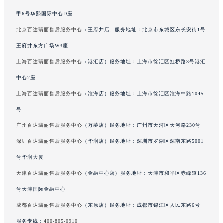
吉林省辽源市龙山区人民大街百达翡丽售后服务中心（需提前预约）
甲6号华熙国际中心D座
吉林省梅河口市新华街道梅河大街百达翡丽售后服务中心（需提前预约）
北京百达翡丽售后服务中心
（王府井店）服务地址：北京市东城区东长安街1号
吉林省四平市铁东区紫气大路与南九经街交汇处百达翡丽售后服务中心（需提前预约）
王府井东方广场W3座
吉林省松原市宁江区五环大街百达翡丽售后服务中心（需提前预约）
上海百达翡丽售后服务中心
（港汇店）服务地址：上海市徐汇区虹桥路3号港汇
吉林省通化市东昌区环通乡江南大街百达翡丽售后服务中心（需提前预约）
中心2座
吉林省延边市延吉市解放路百达翡丽售后服务中心（需提前预约）
辽宁省鞍山市铁东区站前街百达翡丽售后服务中心（需提前预约）
上海百达翡丽售后服务中心
（淮海店）服务地址：上海市徐汇区淮海中路1045
辽宁省本溪市平山区胜利路百达翡丽售后服务中心（需提前预约）
号
辽宁省朝阳市双塔区新华路百达翡丽售后服务中心（需提前预约）
广州百达翡丽售后服务中心
（万菱店）服务地址：广州市天河区天河路230号
辽宁省丹东市振兴区七经街百达翡丽售后服务中心（需提前预约）
深圳百达翡丽售后服务中心
（华润店）服务地址：深圳市罗湖区深南东路5001
辽宁省抚顺市新抚区东一路百达翡丽售后服务中心（需提前预约）
号华润大厦
辽宁省阜新市海州区解放大街百达翡丽售后服务中心（需提前预约）
天津百达翡丽售后服务中心
（金融中心店）服务地址：天津市和平区赤峰道136
辽宁省葫芦岛市连山区中央路百达翡丽售后服务中心（需提前预约）
号天津国际金融中心
辽宁省锦州市古塔区中央大街百达翡丽售后服务中心（需提前预约）
辽宁省辽阳市白塔区新运大街百达翡丽售后服务中心（需提前预约）
成都百达翡丽售后服务中心
（东原店）服务地址：成都市锦江区人民东路6号
辽宁省盘锦市兴隆台区石油大街百达翡丽售后服务中心（需提前预约）
服务专线：
400-805-0910