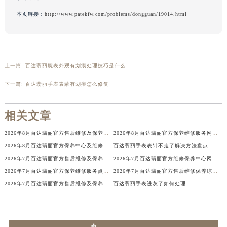
辽宁省铁岭市银州区南马路百达翡丽售后服务中心（需提前预约）
本页链接：
http://www.patekfw.com/problems/dongguan/19014.html
辽宁省营口市站前区市府路与渤海大街交叉口百达翡丽售后服务中心（需提前预约）
辽宁省沈阳市沈河区中街路137号亨得利名表维修授权店1楼百达翡丽售后服务中心（需提前预约）
辽宁省沈阳市沈河区中街路83号亨得利名表维修授权店1楼百达翡丽售后服务中心（需提前预约）
上一篇:
百达翡丽腕表外观有划痕处理技巧是什么
北京市朝阳区建国门外大街甲6号华熙国际中心D座11层1102室百达翡丽售后服务中心（北京总部）（需提前预约）
北京市东城区东长安街1号王府井东方广场W3座6层602室百达翡丽售后服务中心（需提前预约）
下一篇:
百达翡丽手表表蒙有划痕怎么修复
河北省保定市竞秀区朝阳北大街北国先天下百达翡丽售后服务中心（需提前预约）
内蒙古自治区阿拉善盟市左旗土尔扈特大街百达翡丽售后服务中心（需提前预约）
相关文章
内蒙古自治区巴彦淖尔市临河区新华街百达翡丽售后服务中心（需提前预约）
2026年8月百达翡丽官方售后维修及保养中心网点更新补充最终汇总文本
2026年8月百达翡丽官方保养维修服务网络扩容补充最终公告（迁址新开）确认
内蒙古自治区包头市青山区幸福路甲3号王府井百货名表维修百达翡丽售后服务中心（需提前预约）
2026年8月百达翡丽官方保养中心及维修服务点变动对照补充最终表确认发布
百达翡丽手表表针不走了解决方法盘点
内蒙古自治区赤峰市红山区哈达街百达翡丽售后服务中心（需提前预约）
2026年7月百达翡丽官方售后维修及保养中心网点更新补充汇总确认文件
2026年7月百达翡丽官方维修保养中心网点地址变更及新开清单文本
内蒙古自治区鄂尔多斯市东胜区伊金霍洛街百达翡丽售后服务中心（需提前预约）
2026年7月百达翡丽官方保养维修服务点最终迁移与新设网点完整版
2026年7月百达翡丽官方售后维修保养综合服务中心迁址开业完整事项
内蒙古自治区呼伦贝尔市海拉尔区中央街百达翡丽售后服务中心（需提前预约）
2026年7月百达翡丽官方售后维修及保养中心网点更新补充汇总表文件
百达翡丽手表进灰了如何处理
内蒙古自治区通辽市科尔沁区明仁大街百达翡丽售后服务中心（需提前预约）
内蒙古自治区乌海市海勃湾区人民南路百达翡丽售后服务中心（需提前预约）
内蒙古自治区乌兰察布市集宁区恩和大街百达翡丽售后服务中心（需提前预约）