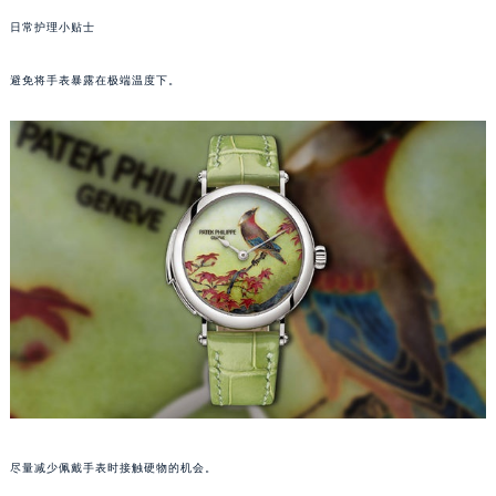
苏州市苏州工业园区星港街199号苏州中心办公楼C座22层08室（需提前预约）
日常护理小贴士
武汉市江汉区解放大道686号世界贸易大厦38层09室（需提前预约）
避免将手表暴露在极端温度下。
南宁市青秀区金湖路59号地王大厦12楼1224室（需提前预约）
合肥市蜀山区潜山路111号万象城华润大厦B座12楼03室（需提前预约）
泉州市丰泽区宝洲路729号浦西万达中心写字楼A座7楼709室（需提前预约）
青岛市南区山东路6号华润大厦B座22层04室（需提前预约）
烟台市芝罘区胜利路139号万达金融中心A座907室（需提前预约）
长春市朝阳区西安大路727号中银大厦A座(旺进大厦)18层09室（需提前预约）
贵阳市南明区都司高架桥路33号亨特国际金融中心14楼14D（需提前预约）
昆明市盘龙区北京路928号同德昆明广场写字楼10层06室（需提前预约）
石家庄市长安区中山东路39号勒泰中心写字楼B座13层07室（需提前预约）
西安市碑林区南关正街88号华侨城长安国际中心E座6楼10室（需提前预约）
海口市龙华区金贸东路5号海口华润大厦B座17层1707室（需提前预约）
唐山市路南区新华东道100号万达广场写字楼A座10层1002室（需提前预约）
台州市椒江区东海大道1800号腾达中心东1幢20楼2002室（需提前预约）
尽量减少佩戴手表时接触硬物的机会。
内蒙古自治区呼和浩特市玉泉区大学西街70号华润万象城写字楼（鄂尔多斯大厦）23层2326室（需提前预约）