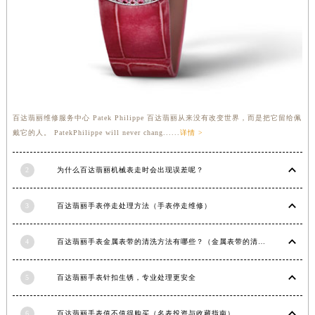
福建省莆田市城厢区霞林街道荔华东大道百达翡丽售后服务中心（需提前预约）
福建省三明市三元区东乾二路百达翡丽售后服务中心（需提前预约）
福建省漳州市龙文区步港路百达翡丽售后服务中心（需提前预约）
江苏省常州市新北区龙锦路1590号现代传媒中心5号楼10层1008室百达翡丽售后服务中心（需提前预约）
江苏省淮安市清江浦区淮海北路百达翡丽售后服务中心（需提前预约）
江苏省连云港市海州区通灌北路百达翡丽售后服务中心（需提前预约）
百达翡丽维修服务中心 Patek Philippe 百达翡丽从来没有改变世界，而是把它留给佩
江苏省南京市秦淮区中山南路1号南京中心22层22-C1-C3室百达翡丽售后服务中心（需提前预约）
戴它的人。 PatekPhilippe will never chang......
详情 >
江苏省宿迁市宿城区西湖路百达翡丽售后服务中心（需提前预约）
2
为什么百达翡丽机械表走时会出现误差呢？
江苏省泰州市海陵区永定东路399号置地商务中心东塔（华润万象城）17层1706室百达翡丽售后服务中心（需提前预约）
江苏省徐州市鼓楼区淮海东路29号苏宁广场IFC国际金融中心35层3508室百达翡丽售后服务中心（需提前预约）
3
百达翡丽手表停走处理方法（手表停走维修）
江苏省盐城市盐都区世纪大道5号盐城金融城写字楼1号楼16层1604室百达翡丽售后服务中心（需提前预约）
江苏省扬州市邗江区国展路29号星耀天地写字楼1号楼18层1803室百达翡丽售后服务中心（需提前预约）
4
百达翡丽手表金属表带的清洗方法有哪些？（金属表带的清洗）
江苏省镇江市京口区中山东路百达翡丽售后服务中心（需提前预约）
江西省抚州市临川区赣东大道百达翡丽售后服务中心（需提前预约）
5
百达翡丽手表针扣生锈，专业处理更安全
江西省赣州市章贡区文清路百达翡丽售后服务中心（需提前预约）
江西省吉安市吉州区井冈山大道百达翡丽售后服务中心（需提前预约）
6
百达翡丽手表值不值得购买（名表投资与收藏指南）