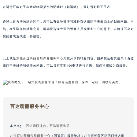
甘肃省兰州市七里河区西津西路16号兰州中心写字楼21层2102室（需提前预约）
在进行可能对手表造成物理损伤的活动时（如运动），最好暂时取下手表。
重庆市解放碑渝中区民权路28号英利国际金融中心写字楼20层01室（需提前预约）
通过上述方法的综合运用，您可以有效地管理和减轻百达翡丽手表表壳上的划痕问题。当
黑龙江省大庆市萨尔图区会战大街百达翡丽售后服务中心（需提前预约）
然，在采取任何措施之前，请确保咨询专业的维修人员或服务中心的意见，以确保不会对
黑龙江省鹤岗市向阳区红军路百达翡丽售后服务中心（需提前预约）
您的爱表造成进一步损害。
黑龙江省黑河市爱辉区中央街百达翡丽售后服务中心（需提前预约）
黑龙江省鸡西市鸡冠区红军路百达翡丽售后服务中心（需提前预约）
黑龙江省佳木斯市向阳区长安路百达翡丽售后服务中心（需提前预约）
以上就是
东莞百达翡丽售后保养服务中心
为您分享的精彩内容。如果您还有其他关于百达
翡丽手表维护和保养的问题，可以拨打页面400电话进行咨询，我们将竭诚为您服务。
黑龙江省牡丹江市东安区太平路百达翡丽售后服务中心（需提前预约）
黑龙江省七台河市桃山区大同街百达翡丽售后服务中心（需提前预约）
黑龙江省齐齐哈尔市龙沙区龙华路百达翡丽售后服务中心（需提前预约）
黑龙江省双鸭山市尖山区新兴大街百达翡丽售后服务中心（需提前预约）
黑龙江省绥化市北林区新华街与康庄路交叉口百达翡丽售后服务中心（需提前预约）
百达翡丽服务中心
黑龙江省伊春市伊美区通河路百达翡丽售后服务中心（需提前预约）
吉林省白城市洮北区明仁南街百达翡丽售后服务中心（需提前预约）
吉林省白山市浑江区浑江大街百达翡丽售后服务中心（需提前预约）
本文tag：
百达翡丽保养
，
百达翡丽售后
吉林省吉林市船营区河南街百达翡丽售后服务中心（需提前预约）
北京百达翡丽售后服务中心
（国贸店）服务地址：北京市朝阳区建国门外大街