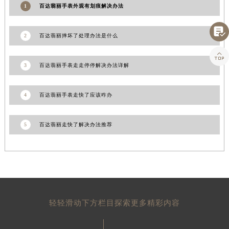
1
百达翡丽手表外观有划痕解决办法
山东省威海市环翠区新威海路89号振华商厦一楼名表维修百达翡丽售后服务中心（需提前预约）
山东省潍坊市奎文区东风东街百达翡丽售后服务中心（需提前预约）

2
百达翡丽摔坏了处理办法是什么
山东省枣庄市滕州市北辛路与善国路交叉口百达翡丽售后服务中心（需提前预约）
山东省淄博市张店区金晶大道百达翡丽售后服务中心（需提前预约）

3
百达翡丽手表走走停停解决办法详解
上海市黄浦区南京东路299号宏伊国际广场写字楼8层806室百达翡丽售后服务中心（需提前预约）
上海市徐汇区虹桥路3号港汇中心2座37层3705室百达翡丽售后服务中心（需提前预约）
4
百达翡丽手表走快了应该咋办
浙江省杭州市上城区钱江路1366号华润大厦A座5层503-5室百达翡丽售后服务中心（需提前预约）
浙江省湖州市吴兴区劳动路百达翡丽售后服务中心（需提前预约）
浙江省嘉兴市南湖区广益路705号嘉兴世界贸易中心A座13层1304室百达翡丽售后服务中心（需提前预约）
5
百达翡丽走快了解决办法推荐
浙江省金华市金东区东市南街777号金华万达广场4号楼22楼2209室百达翡丽售后服务中心（需提前预约）
浙江省丽水市莲都区解放街百达翡丽售后服务中心（需提前预约）
浙江省宁波市江北区大闸南路500号来福士广场办公楼20层2009室百达翡丽售后服务中心（需提前预约）
浙江省衢州市柯城区上街百达翡丽售后服务中心（需提前预约）
浙江省绍兴市越城区胜利东路379号世茂天际中心写字楼8层805室百达翡丽售后服务中心（需提前预约）
轻轻滑动下方栏目探索更多精彩内容
浙江省舟山市定海区解放东路百达翡丽售后服务中心（需提前预约）
澳门特别行政区大堂区议事亭前地（新马路）百达翡丽售后服务中心（需提前预约）