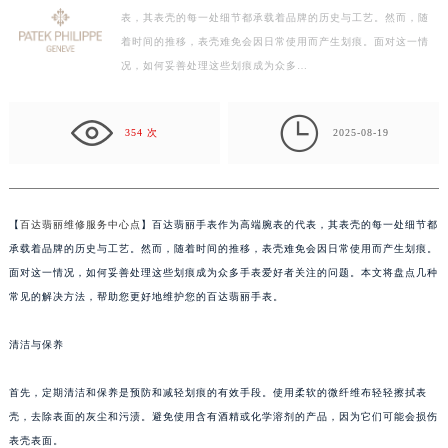
表，其表壳的每一处细节都承载着品牌的历史与工艺。然而，随
徐州市鼓楼区淮海东路29号苏宁广场IFC国际金融中心写字楼35层3508室（需提前预约）
着时间的推移，表壳难免会因日常使用而产生划痕。面对这一情
扬州市邗江区国展路29号星耀天地写字楼1号楼18层1803室（需提前预约）
况，如何妥善处理这些划痕成为众多…
盐城市盐都区世纪大道5号盐城金融城写字楼1号楼16层1604室（需提前预约）
泰州市海陵区永定东路399号置地商务中心东塔写字楼（华润万象城）17层1706室（需提前预约）

宁波市江北区大闸南路500号来福士广场办公楼20层2009室（需提前预约）
354 次
2025-08-19
杭州市上城区钱江路1366号华润大厦写字楼A座5层503-5室（需提前预约）
金华市金东区东市南街777号金华万达广场写字楼4号楼22层2209室（需提前预约）
绍兴市越城区胜利东路379号世茂天际中心写字楼8层805室（需提前预约）
【
百达翡丽维修服务中心点
】百达翡丽手表作为高端腕表的代表，其表壳的每一处细节都
嘉兴市南湖区广益路705号嘉兴世界贸易中心写字楼A座13层1304室（需提前预约）
承载着品牌的历史与工艺。然而，随着时间的推移，表壳难免会因日常使用而产生划痕。
南昌市红谷滩新区红谷中大道998号绿地双子塔（中央广场）A1座办公楼14层07室（需提前预约）
面对这一情况，如何妥善处理这些划痕成为众多手表爱好者关注的问题。本文将盘点几种
常见的解决方法，帮助您更好地维护您的百达翡丽手表。
济南市历下区经十路11111号华润中心写字楼（万象城）15层1508室（需提前预约）
广州市天河区天河路230号万菱汇国际中心写字楼A塔7层704室（需提前预约）
清洁与保养
广州市越秀区环市东路371-375号世界贸易中心大厦南塔写字楼15层07室（需提前预约）
深圳市罗湖区深南东路5001号华润大厦写字楼17层1701室（需提前预约）
首先，定期清洁和保养是预防和减轻划痕的有效手段。使用柔软的微纤维布轻轻擦拭表
惠州市惠城区江北文昌一路7号华贸大厦写字楼1座30层05室（需提前预约）
壳，去除表面的灰尘和污渍。避免使用含有酒精或化学溶剂的产品，因为它们可能会损伤
厦门市思明区湖滨东路95号华润大厦写字楼B座11层1104室（需提前预约）
表壳表面。