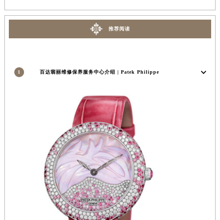
安徽省亳州市谯城区魏武大道百达翡丽售后服务中心（需提前预约）
安徽省池州市贵池区长江路百达翡丽售后服务中心（需提前预约）
推荐阅读
安徽省滁州市琅琊区南谯北路百达翡丽售后服务中心（需提前预约）
安徽省阜阳市颍州区颍州北路百达翡丽售后服务中心（需提前预约）
安徽省淮北市相山区淮海路百达翡丽售后服务中心（需提前预约）
1
百达翡丽维修保养服务中心介绍 | Patek Philippe
安徽省淮南市田家庵区国庆中路百达翡丽售后服务中心（需提前预约）
安徽省黄山市屯溪区黄山西路百达翡丽售后服务中心（需提前预约）
安徽省六安市金安区解放中路百达翡丽售后服务中心（需提前预约）
安徽省马鞍山市雨山区湖南西路百达翡丽售后服务中心（需提前预约）
安徽省宿州市埇桥区人民中路百达翡丽售后服务中心（需提前预约）
安徽省铜陵市铜官区石城大道百达翡丽售后服务中心（需提前预约）
安徽省芜湖市镜湖区中山路步行街百达翡丽售后服务中心（需提前预约）
安徽省宣城市宣州区叠嶂西路百达翡丽售后服务中心（需提前预约）
福建省龙岩市新罗区九一南路百达翡丽售后服务中心（需提前预约）
福建省南平市建阳区人民西路百达翡丽售后服务中心（需提前预约）
福建省宁德市蕉城区天湖东路百达翡丽售后服务中心（需提前预约）