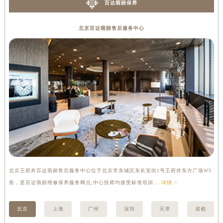
百达翡丽保养
内蒙古自治区锡林郭勒盟市锡林浩特市光明街与额尔敦路交叉口百达翡丽售后服务中心（需提前预约）
内蒙古自治区兴安盟市乌兰浩特市兴安大街百达翡丽售后服务中心（需提前预约）
北京百达翡丽售后服务中心
山西省大同市平城区迎宾街百达翡丽售后服务中心（需提前预约）
山西省晋城市城区黄华街百达翡丽售后服务中心（需提前预约）
山西省晋中市榆次区顺城街百达翡丽售后服务中心（需提前预约）
山西省临汾市尧都区解放路百达翡丽售后服务中心（需提前预约）
山西省吕梁市离石区永宁中路与建设街交叉口百达翡丽售后服务中心（需提前预约）
山西省朔州市朔城区怡西路与鄯阳西街交汇处百达翡丽售后服务中心（需提前预约）
山西省忻州市忻府区和平东街与七一南路交叉口百达翡丽售后服务中心（需提前预约）
山西省阳泉市郊区平阳东街与新城大道交叉口百达翡丽售后服务中心（需提前预约）
山西省运城市盐湖区河东街百达翡丽售后服务中心（需提前预约）
山西省长治市潞州区英雄中路百达翡丽售后服务中心（需提前预约）
北京王府井百达翡丽售后服务中心位于北京市东城区东长安街1号王府井东方广场W3
上
山西省太原市迎泽区迎泽街道解放路15号亨得利名表维修授权店3楼百达翡丽售后服务中心（需提前预约）
座，是百达翡丽维修保养服务网点,中心技师均接受标准培训....
详情 >
修
天津市和平区赤峰道136号天津国际金融中心26层2603室百达翡丽售后服务中心（需提前预约）
安徽省安庆市迎江区人民路百达翡丽售后服务中心（需提前预约）
北京
上海
广州
深圳
天津
成都
安徽省蚌埠市蚌山区淮河路百达翡丽售后服务中心（需提前预约）