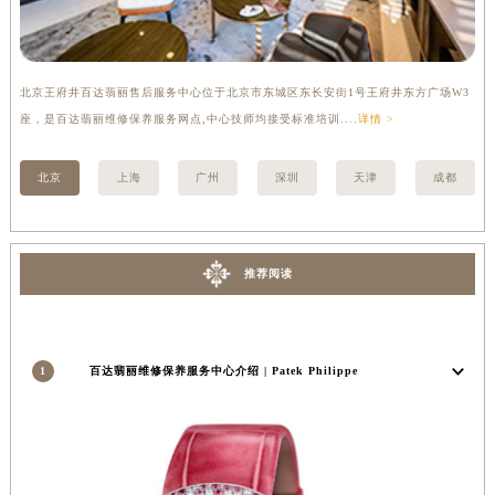
河南省新乡市红旗区人民路百达翡丽售后服务中心（需提前预约）
河南省信阳市浉河区东方红大道百达翡丽售后服务中心（需提前预约）
河南省许昌市魏都区建安大道与八龙路交叉口百达翡丽售后服务中心（需提前预约）
河南省郑州市二七区民主路10号华润大厦29层2905室百达翡丽售后服务中心（需提前预约）
北京王府井百达翡丽售后服务中心位于北京市东城区东长安街1号王府井东方广场W3
上
河南省周口市川汇区七一路百达翡丽售后服务中心（需提前预约）
座，是百达翡丽维修保养服务网点,中心技师均接受标准培训....
详情 >
修
河南省驻马店市驿城区乐山大道与置地大道交叉口百达翡丽售后服务中心（需提前预约）
湖北省鄂州市鄂城区文星大道百达翡丽售后服务中心（需提前预约）
北京
上海
广州
深圳
天津
成都
湖北省黄冈市黄州区赤壁大道百达翡丽售后服务中心（需提前预约）
湖北省黄石市黄石港区武汉路百达翡丽售后服务中心（需提前预约）
湖北省荆门市东宝中天街步行街百达翡丽售后服务中心（需提前预约）
推荐阅读
湖北省荆州市荆州区荆中路百达翡丽售后服务中心（需提前预约）
湖北省十堰市茅箭区人民北路百达翡丽售后服务中心（需提前预约）
湖北省随州市曾都区青年路百达翡丽售后服务中心（需提前预约）
1
百达翡丽维修保养服务中心介绍 | Patek Philippe
湖北省咸宁市咸安区长安大道百达翡丽售后服务中心（需提前预约）
湖北省襄阳市樊城区长虹路与人民路交叉口百达翡丽售后服务中心（需提前预约）
湖北省孝感市孝南区复兴大道百达翡丽售后服务中心（需提前预约）