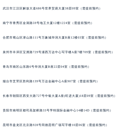
苏州市苏州工业园区星港街199号苏州中心办公楼C座22层08室（需提前预约）
内蒙古自治区乌兰察布市集宁区恩和大街百达翡丽售后服务中心（需提前预约）
内蒙古自治区锡林郭勒盟市锡林浩特市光明街与额尔敦路交叉口百达翡丽售后服务中心（需提前预约）
武汉市江汉区解放大道686号世界贸易大厦38层09室（需提前预约）
内蒙古自治区兴安盟市乌兰浩特市兴安大街百达翡丽售后服务中心（需提前预约）
山西省大同市平城区迎宾街百达翡丽售后服务中心（需提前预约）
南宁市青秀区金湖路59号地王大厦12楼1224室（需提前预约）
山西省晋城市城区黄华街百达翡丽售后服务中心（需提前预约）
合肥市蜀山区潜山路111号万象城华润大厦B座12楼03室（需提前预约）
山西省晋中市榆次区顺城街百达翡丽售后服务中心（需提前预约）
山西省临汾市尧都区解放路百达翡丽售后服务中心（需提前预约）
泉州市丰泽区宝洲路729号浦西万达中心写字楼A座7楼709室（需提前预约）
山西省吕梁市离石区永宁中路与建设街交叉口百达翡丽售后服务中心（需提前预约）
山西省朔州市朔城区怡西路与鄯阳西街交汇处百达翡丽售后服务中心（需提前预约）
青岛市南区山东路6号华润大厦B座22层04室（需提前预约）
山西省忻州市忻府区和平东街与七一南路交叉口百达翡丽售后服务中心（需提前预约）
山西省阳泉市郊区平阳东街与新城大道交叉口百达翡丽售后服务中心（需提前预约）
烟台市芝罘区胜利路139号万达金融中心A座907室（需提前预约）
山西省运城市盐湖区河东街百达翡丽售后服务中心（需提前预约）
长春市朝阳区西安大路727号中银大厦A座(旺进大厦)18层09室（需提前预约）
山西省长治市潞州区英雄中路百达翡丽售后服务中心（需提前预约）
山西省太原市迎泽区迎泽街道解放路15号亨得利名表维修授权店3楼百达翡丽售后服务中心（需提前预约）
贵阳市南明区都司高架桥路33号亨特国际金融中心14楼14D（需提前预约）
天津市和平区赤峰道136号天津国际金融中心26层2603室百达翡丽售后服务中心（需提前预约）
安徽省安庆市迎江区人民路百达翡丽售后服务中心（需提前预约）
昆明市盘龙区北京路928号同德昆明广场写字楼10层06室（需提前预约）