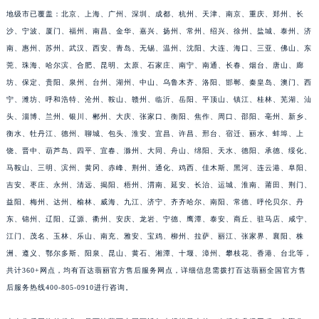
海省、宁夏回族自治区、新疆维吾尔自治区；
福建省宁德市蕉城区天湖东路百达翡丽售后服务中心（需提前预约）
福建省莆田市城厢区霞林街道荔华东大道百达翡丽售后服务中心（需提前预约）
地级市已覆盖：北京、上海、广州、深圳、成都、杭州、天津、南京、重庆、郑州、长
福建省三明市三元区东乾二路百达翡丽售后服务中心（需提前预约）
沙、宁波、厦门、福州、南昌、金华、嘉兴、扬州、常州、绍兴、徐州、盐城、泰州、济
南、惠州、苏州、武汉、西安、青岛、无锡、温州、沈阳、大连、海口、三亚、佛山、东
福建省漳州市龙文区步港路百达翡丽售后服务中心（需提前预约）
莞、珠海、哈尔滨、合肥、昆明、太原、石家庄、南宁、南通、长春、烟台、唐山、廊
江苏省常州市新北区龙锦路1590号现代传媒中心5号楼10层1008室百达翡丽售后服务中心（需提前预约）
坊、保定、贵阳、泉州、台州、湖州、中山、乌鲁木齐、洛阳、邯郸、秦皇岛、澳门、西
江苏省淮安市清江浦区淮海北路百达翡丽售后服务中心（需提前预约）
宁、潍坊、呼和浩特、沧州、鞍山、赣州、临沂、岳阳、平顶山、镇江、桂林、芜湖、汕
江苏省连云港市海州区通灌北路百达翡丽售后服务中心（需提前预约）
头、淄博、兰州、银川、郴州、大庆、张家口、衡阳、焦作、周口、邵阳、亳州、新乡、
江苏省南京市秦淮区中山南路1号南京中心22层22-C1-C3室百达翡丽售后服务中心（需提前预约）
衡水、牡丹江、德州、聊城、包头、淮安、宜昌、许昌、邢台、宿迁、丽水、蚌埠、上
江苏省宿迁市宿城区西湖路百达翡丽售后服务中心（需提前预约）
饶、晋中、葫芦岛、四平、宜春、滁州、大同、舟山、绵阳、天水、德阳、承德、绥化、
马鞍山、三明、滨州、黄冈、赤峰、荆州、通化、鸡西、佳木斯、黑河、连云港、阜阳、
江苏省泰州市海陵区永定东路399号置地商务中心东塔（华润万象城）17层1706室百达翡丽售后服务中心（需提前预约）
吉安、枣庄、永州、清远、揭阳、梧州、渭南、延安、长治、运城、淮南、莆田、荆门、
江苏省徐州市鼓楼区淮海东路29号苏宁广场IFC国际金融中心35层3508室百达翡丽售后服务中心（需提前预约）
益阳、梅州、达州、榆林、威海、九江、济宁、齐齐哈尔、南阳、常德、呼伦贝尔、丹
江苏省盐城市盐都区世纪大道5号盐城金融城写字楼1号楼16层1604室百达翡丽售后服务中心（需提前预约）
东、锦州、辽阳、辽源、衢州、安庆、龙岩、宁德、鹰潭、泰安、商丘、驻马店、咸宁、
江苏省扬州市邗江区国展路29号星耀天地写字楼1号楼18层1803室百达翡丽售后服务中心（需提前预约）
江门、茂名、玉林、乐山、南充、雅安、宝鸡、柳州、拉萨、丽江、张家界、襄阳、株
江苏省镇江市京口区中山东路百达翡丽售后服务中心（需提前预约）
洲、遵义、鄂尔多斯、阳泉、昆山、黄石、湘潭、十堰、漳州、攀枝花、香港、台北等，
江西省抚州市临川区赣东大道百达翡丽售后服务中心（需提前预约）
共计360+网点，均有百达翡丽官方售后服务网点，详细信息需拨打百达翡丽全国官方售
后服务热线400-805-0910进行咨询。
江西省赣州市章贡区文清路百达翡丽售后服务中心（需提前预约）