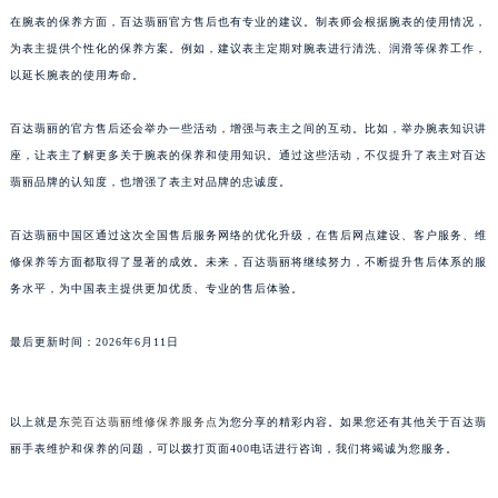
访，不断收集表主的反馈，进一步优化售后流程和服务质量。
澳门特别行政区大堂区议事亭前地（新马路）百达翡丽售后服务中心（需提前预约）
澳门特别行政区风顺堂区南湾大马路百达翡丽售后服务中心（需提前预约）
在腕表的保养方面，百达翡丽官方售后也有专业的建议。制表师会根据腕表的使用情况，
澳门特别行政区花地玛堂区关闸广场百达翡丽售后服务中心（需提前预约）
为表主提供个性化的保养方案。例如，建议表主定期对腕表进行清洗、润滑等保养工作，
以延长腕表的使用寿命。
澳门特别行政区花王堂区大三巴商圈百达翡丽售后服务中心（需提前预约）
澳门特别行政区嘉模堂区官也街百达翡丽售后服务中心（需提前预约）
百达翡丽的官方售后还会举办一些活动，增强与表主之间的互动。比如，举办腕表知识讲
澳门省路氹城市金光大道百达翡丽售后服务中心（需提前预约）
座，让表主了解更多关于腕表的保养和使用知识。通过这些活动，不仅提升了表主对百达
澳门特别行政区望德堂区塔石广场百达翡丽售后服务中心（需提前预约）
翡丽品牌的认知度，也增强了表主对品牌的忠诚度。
福建省福州市鼓楼区五四路128-1号恒力城写字楼15层03室百达翡丽售后服务中心（需提前预约）
福建省厦门市思明区湖滨东路95号万象城华润大厦B座11层1104室百达翡丽售后服务中心（需提前预约）
百达翡丽中国区通过这次全国售后服务网络的优化升级，在售后网点建设、客户服务、维
修保养等方面都取得了显著的成效。未来，百达翡丽将继续努力，不断提升售后体系的服
广东省潮州市潮安区新风路与潮汕路交汇处百达翡丽售后服务中心（需提前预约）
务水平，为中国表主提供更加优质、专业的售后体验。
广东省广州市天河区天河路230号万菱汇国际中心A塔7层704室百达翡丽售后服务中心（需提前预约）
广东省广州市越秀区环市东路371-375号世界贸易中心大厦南塔15层1507室百达翡丽售后服务中心（需提前预约）
最后更新时间：2026年6月11日
广东省河源市源城区越王大道百达翡丽售后服务中心（需提前预约）
广东省惠州市惠城区江北文昌一路7号华贸大厦1座30层3005室百达翡丽售后服务中心（需提前预约）
广东省江门市蓬江区广场西路百达翡丽售后服务中心（需提前预约）
以上就是
东莞百达翡丽维修保养服务点
为您分享的精彩内容。如果您还有其他关于百达翡
丽手表维护和保养的问题，可以拨打页面400电话进行咨询，我们将竭诚为您服务。
广东省揭阳市榕城进贤门步行街百达翡丽售后服务中心（需提前预约）