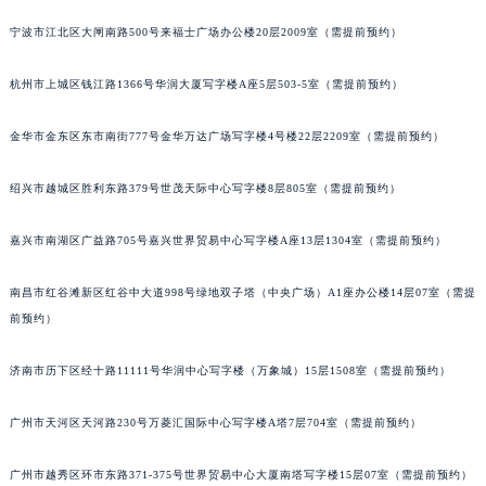
前预约）
南通市崇川区工农路57号圆融广场写字楼16层1603室（需提前预约）
苏州市苏州工业园区星港街199号苏州中心办公楼C座22层08室（需提前预约）
宁波市江北区大闸南路500号来福士广场办公楼20层2009室（需提前预约）
武汉市江汉区解放大道686号世界贸易大厦38层09室（需提前预约）
南宁市青秀区金湖路59号地王大厦12楼1224室（需提前预约）
杭州市上城区钱江路1366号华润大厦写字楼A座5层503-5室（需提前预约）
合肥市蜀山区潜山路111号万象城华润大厦B座12楼03室（需提前预约）
泉州市丰泽区宝洲路729号浦西万达中心写字楼A座7楼709室（需提前预约）
金华市金东区东市南街777号金华万达广场写字楼4号楼22层2209室（需提前预约）
青岛市南区山东路6号华润大厦B座22层04室（需提前预约）
绍兴市越城区胜利东路379号世茂天际中心写字楼8层805室（需提前预约）
烟台市芝罘区胜利路139号万达金融中心A座907室（需提前预约）
长春市朝阳区西安大路727号中银大厦A座(旺进大厦)18层09室（需提前预约）
嘉兴市南湖区广益路705号嘉兴世界贸易中心写字楼A座13层1304室（需提前预约）
贵阳市南明区都司高架桥路33号亨特国际金融中心14楼14D（需提前预约）
昆明市盘龙区北京路928号同德昆明广场写字楼10层06室（需提前预约）
南昌市红谷滩新区红谷中大道998号绿地双子塔（中央广场）A1座办公楼14层07室（需提
石家庄市长安区中山东路39号勒泰中心写字楼B座13层07室（需提前预约）
前预约）
西安市碑林区南关正街88号华侨城长安国际中心E座6楼10室（需提前预约）
济南市历下区经十路11111号华润中心写字楼（万象城）15层1508室（需提前预约）
海口市龙华区金贸东路5号海口华润大厦B座17层1707室（需提前预约）
唐山市路南区新华东道100号万达广场写字楼A座10层1002室（需提前预约）
广州市天河区天河路230号万菱汇国际中心写字楼A塔7层704室（需提前预约）
台州市椒江区东海大道1800号腾达中心东1幢20楼2002室（需提前预约）