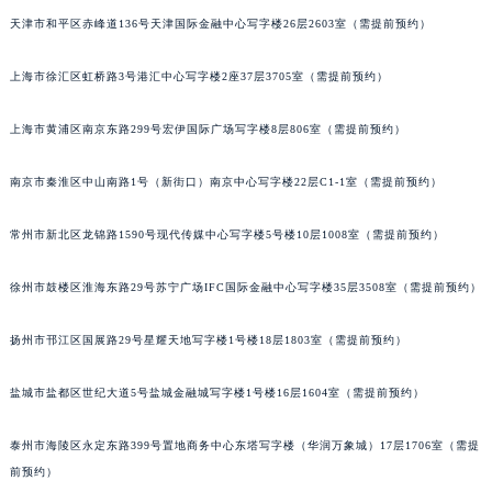
北京市朝阳区建国门外大街甲6号华熙国际中心写字楼D座11层1102室（需提前预约）
厦门市思明区湖滨东路95号华润大厦写字楼B座11层1104室（需提前预约）
福州市鼓楼区五四路128-1号恒力城写字楼15层03室（需提前预约）
天津市和平区赤峰道136号天津国际金融中心写字楼26层2603室（需提前预约）
成都市锦江区人民东路6号SAC东原中心写字楼24层2406B室（需提前预约）
重庆市江北区观音桥步行街2号融恒时代广场写字楼9层902室（需提前预约）
上海市徐汇区虹桥路3号港汇中心写字楼2座37层3705室（需提前预约）
长沙市芙蓉区定王台街道建湘路393号世茂环球金融中心写字楼（芙蓉广场）10层13室（需提前预约）
上海市黄浦区南京东路299号宏伊国际广场写字楼8层806室（需提前预约）
郑州市二七区铭功路10号华润大厦写字楼29层2905室（需提前预约）
太原市迎泽区解放路15号亨得利名表服务中心（品牌授权店）3层整层（需提前预约）
南京市秦淮区中山南路1号（新街口）南京中心写字楼22层C1-1室（需提前预约）
沈阳市沈河区中街路137号亨得利名表服务中心（品牌授权店）1层整层（需提前预约）
沈阳市沈河区中街路83号亨得利名表服务中心（品牌授权店）1层整层（需提前预约）
常州市新北区龙锦路1590号现代传媒中心写字楼5号楼10层1008室（需提前预约）
乌鲁木齐市天山区红山路26号时代广场（CCMALL）C座17层17-B（需提前预约）
徐州市鼓楼区淮海东路29号苏宁广场IFC国际金融中心写字楼35层3508室（需提前预约）
温州市鹿城区锦绣路1067号置信广场10层1015室（需提前预约）
哈尔滨市道里区友谊西路600号富力中心T2座写字楼29层03室（需提前预约）
扬州市邗江区国展路29号星耀天地写字楼1号楼18层1803室（需提前预约）
大连市中山区人民路15号国际金融大厦7层G室（需提前预约）
佛山市禅城区季华五路57号万科金融中心C座12层1205室（需提前预约）
盐城市盐都区世纪大道5号盐城金融城写字楼1号楼16层1604室（需提前预约）
东莞市东城街道鸿福东路1号民盈国贸中心T1写字楼9层907室（需提前预约）
无锡市梁溪区人民中路139号恒隆广场写字楼1座11层1104室（需提前预约）
泰州市海陵区永定东路399号置地商务中心东塔写字楼（华润万象城）17层1706室（需提