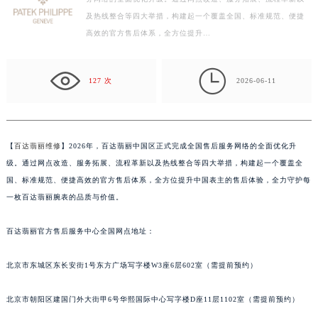
【百达翡丽维修】2026年，百达翡丽中国区正式完成全国售后服
常州市新北区龙锦路1590号现代传媒中心写字楼5号楼10层1008室（需提前预约）
务网络的全面优化升级。通过网点改造、服务拓展、流程革新以
徐州市鼓楼区淮海东路29号苏宁广场IFC国际金融中心写字楼35层3508室（需提前预约）
及热线整合等四大举措，构建起一个覆盖全国、标准规范、便捷
扬州市邗江区国展路29号星耀天地写字楼1号楼18层1803室（需提前预约）
高效的官方售后体系，全方位提升…
盐城市盐都区世纪大道5号盐城金融城写字楼1号楼16层1604室（需提前预约）
泰州市海陵区永定东路399号置地商务中心东塔写字楼（华润万象城）17层1706室（需提前预约）

127 次
2026-06-11
宁波市江北区大闸南路500号来福士广场办公楼20层2009室（需提前预约）
杭州市上城区钱江路1366号华润大厦写字楼A座5层503-5室（需提前预约）
金华市金东区东市南街777号金华万达广场写字楼4号楼22层2209室（需提前预约）
【
百达翡丽维修
】2026年，百达翡丽中国区正式完成全国售后服务网络的全面优化升
绍兴市越城区胜利东路379号世茂天际中心写字楼8层805室（需提前预约）
级。通过网点改造、服务拓展、流程革新以及热线整合等四大举措，构建起一个覆盖全
嘉兴市南湖区广益路705号嘉兴世界贸易中心写字楼A座13层1304室（需提前预约）
国、标准规范、便捷高效的官方售后体系，全方位提升中国表主的售后体验，全力守护每
南昌市红谷滩新区红谷中大道998号绿地双子塔（中央广场）A1座办公楼14层07室（需提前预约）
一枚百达翡丽腕表的品质与价值。
济南市历下区经十路11111号华润中心写字楼（万象城）15层1508室（需提前预约）
广州市天河区天河路230号万菱汇国际中心写字楼A塔7层704室（需提前预约）
百达翡丽官方售后服务中心全国网点地址：
广州市越秀区环市东路371-375号世界贸易中心大厦南塔写字楼15层07室（需提前预约）
北京市东城区东长安街1号东方广场写字楼W3座6层602室（需提前预约）
深圳市罗湖区深南东路5001号华润大厦写字楼17层1701室（需提前预约）
惠州市惠城区江北文昌一路7号华贸大厦写字楼1座30层05室（需提前预约）