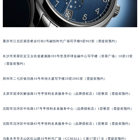
吉林省吉林市船营区河南街百达翡丽售后服务中心（需提前预约）
吉林省辽源市龙山区人民大街百达翡丽售后服务中心（需提前预约）
吉林省梅河口市新华街道梅河大街百达翡丽售后服务中心（需提前预约）
吉林省四平市铁东区紫气大路与南九经街交汇处百达翡丽售后服务中心（需提前预约）
吉林省松原市宁江区五环大街百达翡丽售后服务中心（需提前预约）
吉林省通化市东昌区环通乡江南大街百达翡丽售后服务中心（需提前预约）
重庆市江北区观音桥步行街2号融恒时代广场写字楼9层902室（需提前预约）
吉林省延边市延吉市解放路百达翡丽售后服务中心（需提前预约）
长沙市芙蓉区定王台街道建湘路393号世茂环球金融中心写字楼（芙蓉广场）10层13室
辽宁省鞍山市铁东区站前街百达翡丽售后服务中心（需提前预约）
（需提前预约）
辽宁省本溪市平山区胜利路百达翡丽售后服务中心（需提前预约）
辽宁省朝阳市双塔区新华路百达翡丽售后服务中心（需提前预约）
郑州市二七区铭功路10号华润大厦写字楼29层2905室（需提前预约）
辽宁省丹东市振兴区七经街百达翡丽售后服务中心（需提前预约）
辽宁省抚顺市新抚区东一路百达翡丽售后服务中心（需提前预约）
太原市迎泽区解放路15号亨得利名表服务中心（品牌授权店）3层整层（需提前预约）
辽宁省阜新市海州区解放大街百达翡丽售后服务中心（需提前预约）
沈阳市沈河区中街路137号亨得利名表服务中心（品牌授权店）1层整层（需提前预约）
辽宁省葫芦岛市连山区中央路百达翡丽售后服务中心（需提前预约）
辽宁省锦州市古塔区中央大街百达翡丽售后服务中心（需提前预约）
沈阳市沈河区中街路83号亨得利名表服务中心（品牌授权店）1层整层（需提前预约）
辽宁省辽阳市白塔区新运大街百达翡丽售后服务中心（需提前预约）