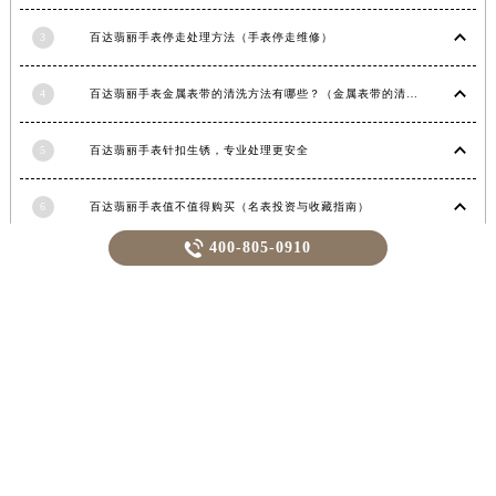
2
为什么百达翡丽机械表走时会出现误差呢？
甘肃省敦煌市沙州镇阳关中路百达翡丽售后服务中心（需提前预约）
甘肃省合作市人民街百达翡丽售后服务中心（需提前预约）
3
百达翡丽手表停走处理方法（手表停走维修）
甘肃省嘉峪关市雄关区新华中路百达翡丽售后服务中心（需提前预约）
甘肃省金昌市金川区北京路百达翡丽售后服务中心（需提前预约）
4
百达翡丽手表金属表带的清洗方法有哪些？（金属表带的清洗）
甘肃省酒泉市肃州区西大街百达翡丽售后服务中心（需提前预约）
甘肃省临夏市城南街道团结路百达翡丽售后服务中心（需提前预约）
5
百达翡丽手表针扣生锈，专业处理更安全
甘肃省陇南市武都区人民路百达翡丽售后服务中心（需提前预约）
甘肃省平凉市崆峒区西大街百达翡丽售后服务中心（需提前预约）
6
百达翡丽手表值不值得购买（名表投资与收藏指南）

400-805-0910
甘肃省庆阳市西峰区南大街百达翡丽售后服务中心（需提前预约）
甘肃省天水市秦州区民主路百达翡丽售后服务中心（需提前预约）
7
揭秘：百达翡丽表壳损伤背后的故事
甘肃省武威市凉州区迎宾路百达翡丽售后服务中心（需提前预约）
8
揭秘百达翡丽手表停走，一文教你轻松恢复活力！
甘肃省张掖市甘州区民乐北路百达翡丽售后服务中心（需提前预约）
宁夏回族自治区固原市原州区文化街百达翡丽售后服务中心（需提前预约）
9
揭秘：百达翡丽手表表蒙子破损修复指南，让爱表重焕光彩！
宁夏回族自治区石嘴山市大武口区贺兰山路百达翡丽售后服务中心（需提前预约）
宁夏回族自治区吴忠市利通区开元大道百达翡丽售后服务中心（需提前预约）
萧邦维修
萧邦售后
宁夏回族自治区银川市兴庆区新华东路97号新百中心C馆一层C1-18号商铺百达翡丽售后服务中心（需提前预约）