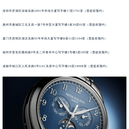
内蒙古自治区呼和浩特市玉泉区大学西街70号华润万象城写字楼（鄂尔多斯大厦）23层2326室（需提前预约）
广州市越秀区环市东路371-375号世界贸易中心大厦南塔写字楼15层07室（需提前预约）
甘肃省兰州市七里河区西津西路16号兰州中心写字楼21层2102室（需提前预约）
深圳市罗湖区深南东路5001号华润大厦写字楼17层1701室（需提前预约）
重庆市解放碑渝中区民权路28号英利国际金融中心写字楼20层01室（需提前预约）
黑龙江省大庆市萨尔图区会战大街百达翡丽售后服务中心（需提前预约）
惠州市惠城区江北文昌一路7号华贸大厦写字楼1座30层05室（需提前预约）
黑龙江省鹤岗市向阳区红军路百达翡丽售后服务中心（需提前预约）
黑龙江省黑河市爱辉区中央街百达翡丽售后服务中心（需提前预约）
厦门市思明区湖滨东路95号华润大厦写字楼B座11层1104室（需提前预约）
黑龙江省鸡西市鸡冠区红军路百达翡丽售后服务中心（需提前预约）
黑龙江省佳木斯市向阳区长安路百达翡丽售后服务中心（需提前预约）
福州市晋安区横屿路9号东二环泰禾中心写字楼2号楼5层509室（需提前预约）
黑龙江省牡丹江市东安区太平路百达翡丽售后服务中心（需提前预约）
成都市锦江区人民东路6号SAC东原中心写字楼24层2406B室（需提前预约）
黑龙江省七台河市桃山区大同街百达翡丽售后服务中心（需提前预约）
黑龙江省齐齐哈尔市龙沙区龙华路百达翡丽售后服务中心（需提前预约）
黑龙江省双鸭山市尖山区新兴大街百达翡丽售后服务中心（需提前预约）
黑龙江省绥化市北林区新华街与康庄路交叉口百达翡丽售后服务中心（需提前预约）
黑龙江省伊春市伊美区通河路百达翡丽售后服务中心（需提前预约）
吉林省白城市洮北区明仁南街百达翡丽售后服务中心（需提前预约）
吉林省白山市浑江区浑江大街百达翡丽售后服务中心（需提前预约）