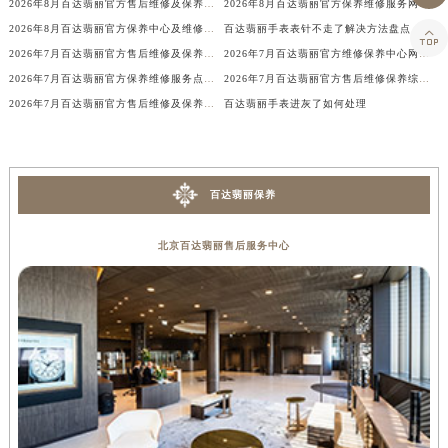
香港特别行政区尖沙咀区油尖旺区广东道百达翡丽售后服务中心（需提前预约）

2026年8月百达翡丽官方售后维修及保养中心网点更新补充最终汇总文本
2026年8月百达翡丽官方保养维修服务网络扩容补充最终公告（迁址新开）确认
香港特别行政区金钟区中西区金钟道百达翡丽售后服务中心（需提前预约）
2026年8月百达翡丽官方保养中心及维修服务点变动对照补充最终表确认发布
百达翡丽手表表针不走了解决方法盘点
香港特别行政区九龙区油尖旺区弥敦道百达翡丽售后服务中心（需提前预约）
2026年7月百达翡丽官方售后维修及保养中心网点更新补充汇总确认文件
2026年7月百达翡丽官方维修保养中心网点地址变更及新开清单文本
香港特别行政区铜锣湾区湾仔区轩尼诗道百达翡丽售后服务中心（需提前预约）
2026年7月百达翡丽官方保养维修服务点最终迁移与新设网点完整版
2026年7月百达翡丽官方售后维修保养综合服务中心迁址开业完整事项
河南省安阳市文峰区解放大道百达翡丽售后服务中心（需提前预约）
2026年7月百达翡丽官方售后维修及保养中心网点更新补充汇总表文件
百达翡丽手表进灰了如何处理
河南省鹤壁市淇滨区九州路百达翡丽售后服务中心（需提前预约）
河南省济源市沁园街道济水大道百达翡丽售后服务中心（需提前预约）
河南省焦作市解放区解放路百达翡丽售后服务中心（需提前预约）
百达翡丽保养
河南省开封市鼓楼区中山路百达翡丽售后服务中心（需提前预约）
河南省洛阳市西工区中州中路与解放路交叉口百达翡丽售后服务中心（需提前预约）
北京百达翡丽售后服务中心
河南省漯河市源汇区交通路百达翡丽售后服务中心（需提前预约）
河南省南阳市宛城区范蠡东路与南都路交叉口百达翡丽售后服务中心（需提前预约）
河南省平顶山市卫东区建设路百达翡丽售后服务中心（需提前预约）
河南省濮阳市大华龙区开州路绿城路交叉口百达翡丽售后服务中心（需提前预约）
河南省三门峡市湖滨区和平路百达翡丽售后服务中心（需提前预约）
河南省商丘市梁园区神火大道百达翡丽售后服务中心（需提前预约）