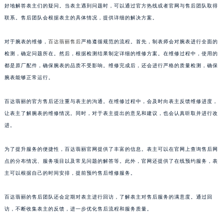
山东省泰安市泰山区财源街道泰山大街百达翡丽售后服务中心（需提前预约）
在客户服务方面，百达翡丽也做出了诸多改进。售后团队不断提升自身的专业素养，以更
好地解答表主们的疑问。当表主遇到问题时，可以通过官方热线或者官网与售后团队取得
山东省威海市环翠区新威海路89号振华商厦一楼名表维修百达翡丽售后服务中心（需提前预约）
联系。售后团队会根据表主的具体情况，提供详细的解决方案。
山东省潍坊市奎文区东风东街百达翡丽售后服务中心（需提前预约）
山东省枣庄市滕州市北辛路与善国路交叉口百达翡丽售后服务中心（需提前预约）
对于腕表的维修，
百达翡丽售后
严格遵循规范的流程。首先，制表师会对腕表进行全面的
山东省淄博市张店区金晶大道百达翡丽售后服务中心（需提前预约）
检测，确定问题所在。然后，根据检测结果制定详细的维修方案。在维修过程中，使用的
上海市黄浦区南京东路299号宏伊国际广场写字楼8层806室百达翡丽售后服务中心（需提前预约）
都是原厂配件，确保腕表的品质不受影响。维修完成后，还会进行严格的质量检测，确保
上海市徐汇区虹桥路3号港汇中心2座37层3705室百达翡丽售后服务中心（需提前预约）
腕表能够正常运行。
浙江省杭州市上城区钱江路1366号华润大厦A座5层503-5室百达翡丽售后服务中心（需提前预约）
百达翡丽的官方售后还注重与表主的沟通。在维修过程中，会及时向表主反馈维修进度，
浙江省湖州市吴兴区劳动路百达翡丽售后服务中心（需提前预约）
让表主了解腕表的维修情况。同时，对于表主提出的意见和建议，也会认真听取并进行改
浙江省嘉兴市南湖区广益路705号嘉兴世界贸易中心A座13层1304室百达翡丽售后服务中心（需提前预约）
进。
浙江省金华市金东区东市南街777号金华万达广场4号楼22楼2209室百达翡丽售后服务中心（需提前预约）
浙江省丽水市莲都区解放街百达翡丽售后服务中心（需提前预约）
为了提升服务的便捷性，百达翡丽官网提供了丰富的信息。表主可以在官网上查询售后网
浙江省宁波市江北区大闸南路500号来福士广场办公楼20层2009室百达翡丽售后服务中心（需提前预约）
点的分布情况、服务项目以及常见问题的解答等。此外，官网还提供了在线预约服务，表
主可以根据自己的时间安排，提前预约售后维修服务。
浙江省衢州市柯城区上街百达翡丽售后服务中心（需提前预约）
浙江省绍兴市越城区胜利东路379号世茂天际中心写字楼8层805室百达翡丽售后服务中心（需提前预约）
百达翡丽的售后团队还会定期对表主进行回访，了解表主对售后服务的满意度。通过回
浙江省舟山市定海区解放东路百达翡丽售后服务中心（需提前预约）