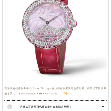
湖北省宜昌市西陵区夷陵大道与港窑路百达翡丽售后服务中心（需提前预约）
湖南省常德市武陵区人民路百达翡丽售后服务中心（需提前预约）
湖南省郴州市北湖区国庆北路百达翡丽售后服务中心（需提前预约）
湖南省衡阳市雁峰区解放路百达翡丽售后服务中心（需提前预约）
湖南省怀化市鹤城区迎丰中路百达翡丽售后服务中心（需提前预约）
湖南省娄底市娄星区长青街百达翡丽售后服务中心（需提前预约）
湖南省邵阳市双清区东风路百达翡丽售后服务中心（需提前预约）
湖南省湘潭市雨湖区莲城大道百达翡丽售后服务中心（需提前预约）
湖南省益阳市赫山区桃花仑路百达翡丽售后服务中心（需提前预约）
湖南省永州市冷水滩区永州大道与中兴路交叉口百达翡丽售后服务中心（需提前预约）
湖南省岳阳市岳阳楼区东茅岭路百达翡丽售后服务中心（需提前预约）
湖南省张家界市永定区解放路百达翡丽售后服务中心（需提前预约）
湖南省长沙市芙蓉区建湘路393号世茂环球金融中心写字楼10层1013室百达翡丽售后服务中心（需提前预约）
湖南省株洲市芦淞区建设南路百达翡丽售后服务中心（需提前预约）
百达翡丽维修服务中心 Patek Philippe 百达翡丽从来没有改变世界，而是把它留给佩
甘肃省白银市白银区北京路百达翡丽售后服务中心（需提前预约）
戴它的人。 PatekPhilippe will never chang......
详情 >
甘肃省定西市安定区解放路百达翡丽售后服务中心（需提前预约）