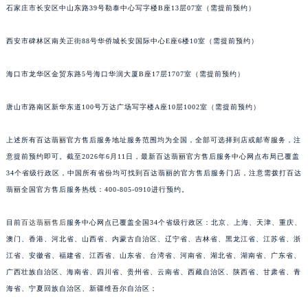
安徽省蚌埠市蚌山区淮河路百达翡丽售后服务中心（需提前预约）
石家庄市长安区中山东路39号勒泰中心写字楼B座13层07室（需提前预约）
安徽省亳州市谯城区魏武大道百达翡丽售后服务中心（需提前预约）
安徽省池州市贵池区长江路百达翡丽售后服务中心（需提前预约）
西安市碑林区南关正街88号华侨城长安国际中心E座6楼10室（需提前预约）
安徽省滁州市琅琊区南谯北路百达翡丽售后服务中心（需提前预约）
安徽省阜阳市颍州区颍州北路百达翡丽售后服务中心（需提前预约）
海口市龙华区金贸东路5号海口华润大厦B座17层1707室（需提前预约）
安徽省淮北市相山区淮海路百达翡丽售后服务中心（需提前预约）
安徽省淮南市田家庵区国庆中路百达翡丽售后服务中心（需提前预约）
唐山市路南区新华东道100号万达广场写字楼A座10层1002室（需提前预约）
安徽省黄山市屯溪区黄山西路百达翡丽售后服务中心（需提前预约）
上述所有百达翡丽官方售后服务地址服务范围均为全国，全部可选择到店或邮寄服务，注
安徽省六安市金安区解放中路百达翡丽售后服务中心（需提前预约）
意提前预约即可。截至2026年6月11日，最新百达翡丽官方售后服务中心网点布局已覆盖
安徽省马鞍山市雨山区湖南西路百达翡丽售后服务中心（需提前预约）
34个省级行政区，中国所有省份均可找到百达翡丽的官方售后服务门店，注意需拨打百达
安徽省宿州市埇桥区人民中路百达翡丽售后服务中心（需提前预约）
翡丽全国官方售后服务热线：400-805-0910进行预约。
安徽省铜陵市铜官区石城大道百达翡丽售后服务中心（需提前预约）
安徽省芜湖市镜湖区中山路步行街百达翡丽售后服务中心（需提前预约）
目前
百达翡丽售后
服务中心网点已覆盖全国34个省级行政区：北京、上海、天津、重庆、
澳门、香港、河北省、山西省、内蒙古自治区、辽宁省、吉林省、黑龙江省、江苏省、浙
安徽省宣城市宣州区叠嶂西路百达翡丽售后服务中心（需提前预约）
江省、安徽省、福建省、江西省、山东省、台湾省、河南省、湖北省、湖南省、广东省、
福建省龙岩市新罗区九一南路百达翡丽售后服务中心（需提前预约）
广西壮族自治区、海南省、四川省、贵州省、云南省、西藏自治区、陕西省、甘肃省、青
福建省南平市建阳区人民西路百达翡丽售后服务中心（需提前预约）