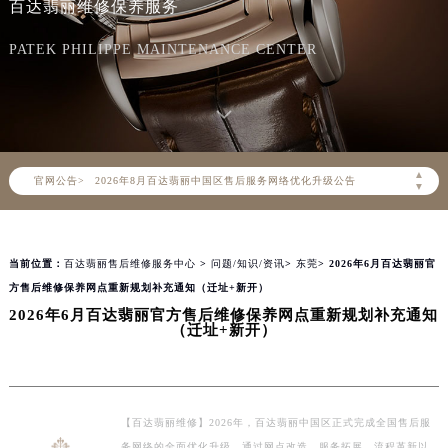
百达翡丽维修保养服务
PATEK PHILIPPE MAINTENANCE CENTER
2026年8月百达翡丽中国区售后服务网络优化升级公告
▲
官网公告>
2026年8月百达翡丽全国官方售后客户服务热线：400-805-0910
▼
百达翡丽官方全国统一服务热线400-805-0910，服务覆盖中国大陆、香港、澳门、台湾全部区域（非大陆需加拨“+86”）
2026年8月百达翡丽售后服务中心最新网点地址：
当前位置：
百达翡丽售后维修服务中心
>
问题/知识/资讯
>
东莞
> 2026年6月百达翡丽官
北京市朝阳区建国门外大街甲6号华熙国际中心写字楼D座11层1102室（北京总部）（需提前预约）
方售后维修保养网点重新规划补充通知（迁址+新开）
北京市东城区东长安街1号东方广场写字楼W3座6层602室（需提前预约）
2026年6月百达翡丽官方售后维修保养网点重新规划补充通知
天津市和平区赤峰道136号天津国际金融中心写字楼26层2603室（需提前预约）
（迁址+新开）
上海市徐汇区虹桥路3号港汇中心写字楼2座37层3705室（需提前预约）
上海市黄浦区南京东路299号宏伊国际广场写字楼8层806室（需提前预约）
南京市秦淮区中山南路1号（新街口）南京中心写字楼22层C1-1室（需提前预约）