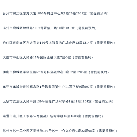
辽宁省盘锦市兴隆台区石油大街百达翡丽售后服务中心（需提前预约）
乌鲁木齐市天山区红山路26号时代广场（CCMALL）C座17层17-B（需提前预约）
辽宁省铁岭市银州区南马路百达翡丽售后服务中心（需提前预约）
辽宁省营口市站前区市府路与渤海大街交叉口百达翡丽售后服务中心（需提前预约）
台州市椒江区东海大道1800号腾达中心东1幢20楼2002室（需提前预约）
辽宁省沈阳市沈河区中街路137号亨得利名表维修授权店1楼百达翡丽售后服务中心（需提前预约）
温州市鹿城区锦绣路1067号置信广场10层1015室（需提前预约）
辽宁省沈阳市沈河区中街路83号亨得利名表维修授权店1楼百达翡丽售后服务中心（需提前预约）
北京市朝阳区建国门外大街甲6号华熙国际中心D座11层1102室百达翡丽售后服务中心（北京总部）（需提前预约）
哈尔滨市南岗区东大直街146号上和置地广场金座12层1214室（需提前预约）
北京市东城区东长安街1号王府井东方广场W3座6层602室百达翡丽售后服务中心（需提前预约）
河北省保定市竞秀区朝阳北大街北国先天下百达翡丽售后服务中心（需提前预约）
大连市中山区人民路15号国际金融大厦7层G室（需提前预约）
内蒙古自治区阿拉善盟市左旗土尔扈特大街百达翡丽售后服务中心（需提前预约）
佛山市禅城区季华五路57号万科金融中心C座12层1205室（需提前预约）
内蒙古自治区巴彦淖尔市临河区新华街百达翡丽售后服务中心（需提前预约）
内蒙古自治区包头市青山区幸福路甲3号王府井百货名表维修百达翡丽售后服务中心（需提前预约）
东莞市东城街道鸿福东路1号民盈国贸中心T1写字楼9层907室（需提前预约）
内蒙古自治区赤峰市红山区哈达街百达翡丽售后服务中心（需提前预约）
内蒙古自治区鄂尔多斯市东胜区伊金霍洛街百达翡丽售后服务中心（需提前预约）
无锡市梁溪区人民中路139号恒隆广场写字楼1座11层1104室（需提前预约）
内蒙古自治区呼伦贝尔市海拉尔区中央街百达翡丽售后服务中心（需提前预约）
内蒙古自治区通辽市科尔沁区明仁大街百达翡丽售后服务中心（需提前预约）
南通市崇川区工农路57号圆融广场写字楼16层1603室（需提前预约）
内蒙古自治区乌海市海勃湾区人民南路百达翡丽售后服务中心（需提前预约）