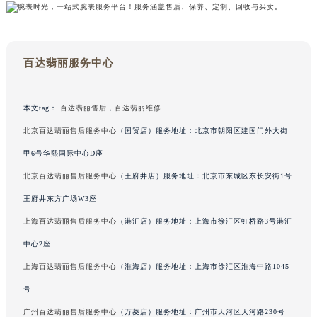
广东省茂名市电白区水东街道迎宾大道百达翡丽售后服务中心（需提前预约）
广东省梅州市梅江区金燕大道百达翡丽售后服务中心（需提前预约）
广东省清远市清城区湖西路百达翡丽售后服务中心（需提前预约）
广东省汕头市龙湖区长平路百达翡丽售后服务中心（需提前预约）
百达翡丽服务中心
广东省汕尾市城区香洲街道园林社区翠园街百达翡丽售后服务中心（需提前预约）
广东省韶关市武江区芙蓉新区与老城中心交汇处百达翡丽售后服务中心（需提前预约）
本文tag：
百达翡丽售后
，
百达翡丽维修
广东省深圳市罗湖区深南东路5001号华润大厦17层1701室百达翡丽售后服务中心（需提前预约）
广东省阳江市江城区东风一路百达翡丽售后服务中心（需提前预约）
北京百达翡丽售后服务中心
（国贸店）服务地址：北京市朝阳区建国门外大街
广东省云浮市云城区金山路百达翡丽售后服务中心（需提前预约）
甲6号华熙国际中心D座
广东省湛江市赤坎区观海北路百达翡丽售后服务中心（需提前预约）
北京百达翡丽售后服务中心
（王府井店）服务地址：北京市东城区东长安街1号
广东省肇庆市端州区信安大道与砚都大道交汇处百达翡丽售后服务中心（需提前预约）
王府井东方广场W3座
广西壮族自治区百色市右江区中山二路百达翡丽售后服务中心（需提前预约）
上海百达翡丽售后服务中心
（港汇店）服务地址：上海市徐汇区虹桥路3号港汇
广西壮族自治区北海市海城区北京路百达翡丽售后服务中心（需提前预约）
中心2座
广西壮族自治区崇左市江州区石景林街道友谊大道与丽川路交汇处百达翡丽售后服务中心（需提前预约）
上海百达翡丽售后服务中心
（淮海店）服务地址：上海市徐汇区淮海中路1045
广西壮族自治区防城港市港口区金花茶大道百达翡丽售后服务中心（需提前预约）
广西壮族自治区贵港市港北区港城街道布山大道与仙衣路交叉口百达翡丽售后服务中心（需提前预约）
号