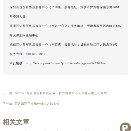
广西壮族自治区桂林市秀峰区红岭路百达翡丽售后服务中心（需提前预约）
广州百达翡丽售后服务中心
（万菱店）服务地址：广州市天河区天河路230号
广西壮族自治区河池市金城江区金城江街道朝阳路百达翡丽售后服务中心（需提前预约）
深圳百达翡丽售后服务中心
（华润店）服务地址：深圳市罗湖区深南东路5001
广西壮族自治区贺州市八步区城东街道灵峰南路百达翡丽售后服务中心（需提前预约）
号华润大厦
广西壮族自治区来宾市兴宾区桂中大道百达翡丽售后服务中心（需提前预约）
天津百达翡丽售后服务中心
（金融中心店）服务地址：天津市和平区赤峰道136
广西壮族自治区柳州市城中区中山中路百达翡丽售后服务中心（需提前预约）
号天津国际金融中心
广西壮族自治区钦州市钦南区金海湾东大街百达翡丽售后服务中心（需提前预约）
成都百达翡丽售后服务中心
（东原店）服务地址：成都市锦江区人民东路6号
广西壮族自治区梧州市万秀区龙湖镇高旺路百达翡丽售后服务中心（需提前预约）
广西壮族自治区玉林市玉州区金玉路百达翡丽售后服务中心（需提前预约）
服务专线：
400-805-0910
海南省儋州市儋州市那大镇兰洋北路百达翡丽售后服务中心（需提前预约）
本页链接：
http://www.patekfw.com/problems/dongguan/34896.html
海南省东方市八所镇解放西路百达翡丽售后服务中心（需提前预约）
海南省琼海市嘉积镇东风路百达翡丽售后服务中心（需提前预约）
海南省三沙市西沙区西沙群岛永兴岛北京路百达翡丽售后服务中心（需提前预约）
上一篇:
2026年6月百达翡丽表友必看：官方维修中心及保养点搬迁与新增
海南省三亚市吉阳区迎宾路百达翡丽售后服务中心（需提前预约）
海南省万宁市万城镇解放路百达翡丽售后服务中心（需提前预约）
下一篇:
百达翡丽手表偷停解决方法集锦
海南省文昌市文城镇教育东路百达翡丽售后服务中心（需提前预约）

海南省五指山市通什镇三月三大道百达翡丽售后服务中心（需提前预约）
相关文章