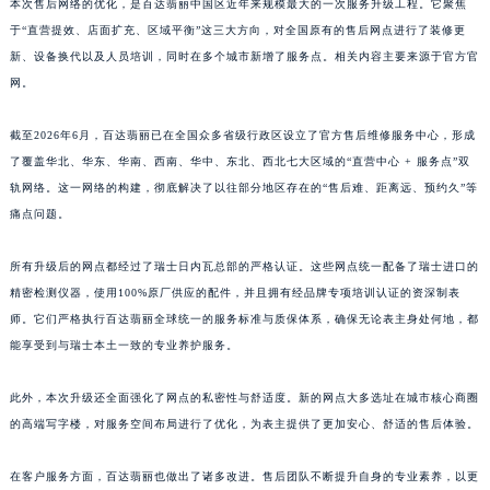
江西省吉安市吉州区井冈山大道百达翡丽售后服务中心（需提前预约）
本次售后网络的优化，是百达翡丽中国区近年来规模最大的一次服务升级工程。它聚焦
江西省景德镇市珠山区珠山中路百达翡丽售后服务中心（需提前预约）
于“直营提效、店面扩充、区域平衡”这三大方向，对全国原有的售后网点进行了装修更
江西省九江市浔阳区浔阳路百达翡丽售后服务中心（需提前预约）
新、设备换代以及人员培训，同时在多个城市新增了服务点。相关内容主要来源于官方官
江西省南昌市红谷滩新区红谷中大道998号绿地双子塔（中央广场）A1座办公楼14层1407室百达翡丽售后服务中心（需提前预约）
网。
江西省萍乡市安源区萍安北大道与康庄路交叉口百达翡丽售后服务中心（需提前预约）
截至2026年6月，百达翡丽已在全国众多省级行政区设立了官方售后维修服务中心，形成
江西省上饶市信州区滨江西路百达翡丽售后服务中心（需提前预约）
了覆盖华北、华东、华南、西南、华中、东北、西北七大区域的“直营中心 + 服务点”双
江西省新余市渝水区北湖西路百达翡丽售后服务中心（需提前预约）
轨网络。这一网络的构建，彻底解决了以往部分地区存在的“售后难、距离远、预约久”等
江西省宜春市袁州区中山中路百达翡丽售后服务中心（需提前预约）
痛点问题。
江西省鹰潭市月湖区胜利东路百达翡丽售后服务中心（需提前预约）
山东省德州市德城区东风中路百达翡丽售后服务中心（需提前预约）
所有升级后的网点都经过了瑞士日内瓦总部的严格认证。这些网点统一配备了瑞士进口的
山东省东营市东营区济南路百达翡丽售后服务中心（需提前预约）
精密检测仪器，使用100%原厂供应的配件，并且拥有经品牌专项培训认证的资深制表
师。它们严格执行百达翡丽全球统一的服务标准与质保体系，确保无论表主身处何地，都
山东省济南市历下区经十路11111号华润中心写字楼（万象城）15层1508室百达翡丽售后服务中心（需提前预约）
能享受到与瑞士本土一致的专业养护服务。
山东省济宁市任城区太白楼路百达翡丽售后服务中心（需提前预约）
山东省莱芜市文化南路8号银座商城名表维修一楼名表维修百达翡丽售后服务中心（需提前预约）
此外，本次升级还全面强化了网点的私密性与舒适度。新的网点大多选址在城市核心商圈
山东省临沂市兰山区解放路百达翡丽售后服务中心（需提前预约）
的高端写字楼，对服务空间布局进行了优化，为表主提供了更加安心、舒适的售后体验。
山东省日照市东港区烟台路百达翡丽售后服务中心（需提前预约）