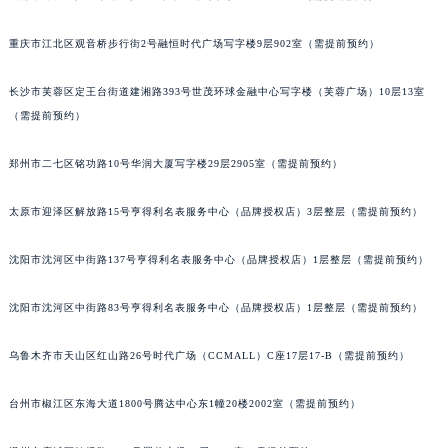
重庆市江北区观音桥步行街2号融恒时代广场写字楼9层902室（需提前预约）
长沙市芙蓉区定王台街道建湘路393号世茂环球金融中心写字楼（芙蓉广场）10层13室
（需提前预约）
郑州市二七区铭功路10号华润大厦写字楼29层2905室（需提前预约）
太原市迎泽区解放路15号亨得利名表服务中心（品牌授权店）3层整层（需提前预约）
沈阳市沈河区中街路137号亨得利名表服务中心（品牌授权店）1层整层（需提前预约）
沈阳市沈河区中街路83号亨得利名表服务中心（品牌授权店）1层整层（需提前预约）
乌鲁木齐市天山区红山路26号时代广场（CCMALL）C座17层17-B（需提前预约）
台州市椒江区东海大道1800号腾达中心东1幢20楼2002室（需提前预约）