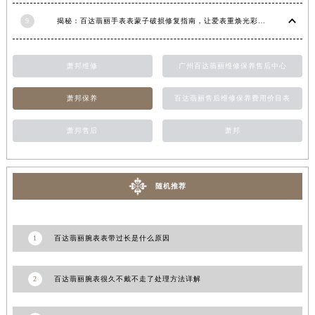
9
揭秘：百达翡丽手表表蒙子破损修复指南，让爱表重焕光彩！
萧邦维修
广州百达翡丽维修保养售后中心
萧邦保养
百达翡丽售后维修保养费用价目表
萧邦售后
萧邦
随机推荐
1
百达翡丽腕表表带过长是什么原因
2
百达翡丽腕表很久不戴不走了处理方法详解