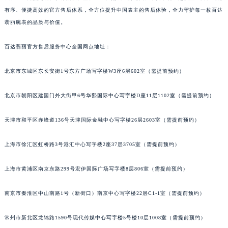
有序、便捷高效的官方售后体系，全方位提升中国表主的售后体验，全力守护每一枚百达
翡丽腕表的品质与价值。
百达翡丽官方售后服务中心全国网点地址：
北京市东城区东长安街1号东方广场写字楼W3座6层602室（需提前预约）
北京市朝阳区建国门外大街甲6号华熙国际中心写字楼D座11层1102室（需提前预约）
天津市和平区赤峰道136号天津国际金融中心写字楼26层2603室（需提前预约）
上海市徐汇区虹桥路3号港汇中心写字楼2座37层3705室（需提前预约）
上海市黄浦区南京东路299号宏伊国际广场写字楼8层806室（需提前预约）
南京市秦淮区中山南路1号（新街口）南京中心写字楼22层C1-1室（需提前预约）
常州市新北区龙锦路1590号现代传媒中心写字楼5号楼10层1008室（需提前预约）