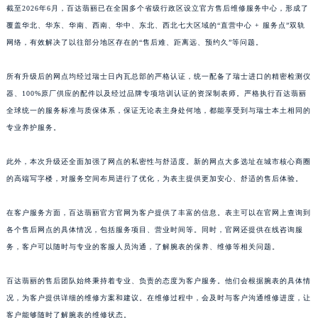
截至2026年6月，百达翡丽已在全国多个省级行政区设立官方售后维修服务中心，形成了
覆盖华北、华东、华南、西南、华中、东北、西北七大区域的“直营中心 + 服务点”双轨
网络，有效解决了以往部分地区存在的“售后难、距离远、预约久”等问题。
所有升级后的网点均经过瑞士日内瓦总部的严格认证，统一配备了瑞士进口的精密检测仪
器、100%原厂供应的配件以及经过品牌专项培训认证的资深制表师。严格执行百达翡丽
全球统一的服务标准与质保体系，保证无论表主身处何地，都能享受到与瑞士本土相同的
专业养护服务。
此外，本次升级还全面加强了网点的私密性与舒适度。新的网点大多选址在城市核心商圈
的高端写字楼，对服务空间布局进行了优化，为表主提供更加安心、舒适的售后体验。
在客户服务方面，百达翡丽官方官网为客户提供了丰富的信息。表主可以在官网上查询到
各个售后网点的具体情况，包括服务项目、营业时间等。同时，官网还提供在线咨询服
务，客户可以随时与专业的客服人员沟通，了解腕表的保养、维修等相关问题。
百达翡丽的售后团队始终秉持着专业、负责的态度为客户服务。他们会根据腕表的具体情
况，为客户提供详细的维修方案和建议。在维修过程中，会及时与客户沟通维修进度，让
客户能够随时了解腕表的维修状态。