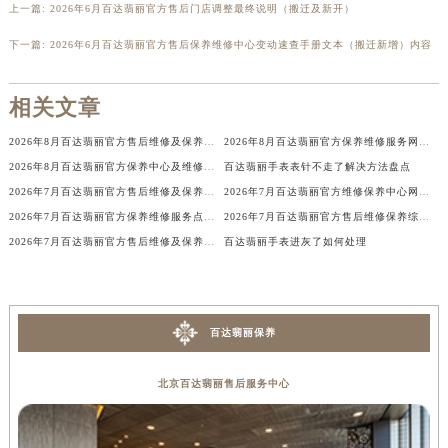
上一篇:
2026年6月百达翡丽官方售后门店调整最终说明（搬迁及新开）
下一篇:
2026年6月百达翡丽官方售后保养维修中心变动速查手册文本（搬迁新增）内容
相关文章
2026年8月百达翡丽官方售后维修及保养中心网点更新补充最终汇总文本
2026年8月百达翡丽官方保养维修服务网络扩容补充最终公告（迁址新开）确认
2026年8月百达翡丽官方保养中心及维修服务点变动对照补充最终表确认发布
百达翡丽手表表针不走了解决方法盘点
2026年7月百达翡丽官方售后维修及保养中心网点更新补充汇总确认文件
2026年7月百达翡丽官方维修保养中心网点地址变更及新开清单文本
2026年7月百达翡丽官方保养维修服务点最终迁移与新设网点完整版
2026年7月百达翡丽官方售后维修保养综合服务中心迁址开业完整事项
2026年7月百达翡丽官方售后维修及保养中心网点更新补充汇总表文件
百达翡丽手表进灰了如何处理
百达翡丽保养
北京百达翡丽售后服务中心