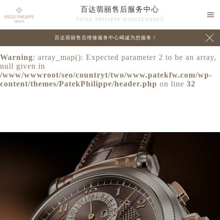
百达翡丽售后服务中心
Warning
: extract() expects parameter 1 to be array, null

PATEK PHILIPPE MAINTENANCE
given in
/www/wwwroot/seo/countryt/two/www.patekfw.com/wp-

百达翡丽售后维修服务中心竭诚为您服务！
content/themes/PatekPhilippe/header.php
on line
24
Warning
: array_map(): Expected parameter 2 to be an array,
null given in
/www/wwwroot/seo/countryt/two/www.patekfw.com/wp-
content/themes/PatekPhilippe/header.php
on line
32
中心介绍
联系我们