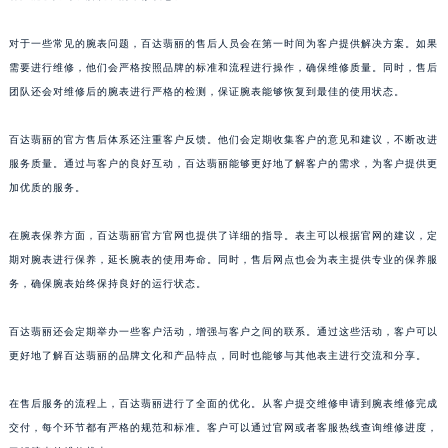
对于一些常见的腕表问题，百达翡丽的售后人员会在第一时间为客户提供解决方案。如果
需要进行维修，他们会严格按照品牌的标准和流程进行操作，确保维修质量。同时，售后
团队还会对维修后的腕表进行严格的检测，保证腕表能够恢复到最佳的使用状态。
百达翡丽的官方售后体系还注重客户反馈。他们会定期收集客户的意见和建议，不断改进
服务质量。通过与客户的良好互动，百达翡丽能够更好地了解客户的需求，为客户提供更
加优质的服务。
在腕表保养方面，百达翡丽官方官网也提供了详细的指导。表主可以根据官网的建议，定
期对腕表进行保养，延长腕表的使用寿命。同时，售后网点也会为表主提供专业的保养服
务，确保腕表始终保持良好的运行状态。
百达翡丽还会定期举办一些客户活动，增强与客户之间的联系。通过这些活动，客户可以
更好地了解百达翡丽的品牌文化和产品特点，同时也能够与其他表主进行交流和分享。
在售后服务的流程上，百达翡丽进行了全面的优化。从客户提交维修申请到腕表维修完成
交付，每个环节都有严格的规范和标准。客户可以通过官网或者客服热线查询维修进度，