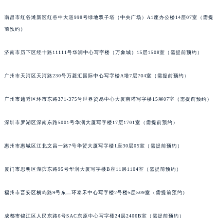
南昌市红谷滩新区红谷中大道998号绿地双子塔（中央广场）A1座办公楼14层07室（需提
前预约）
济南市历下区经十路11111号华润中心写字楼（万象城）15层1508室（需提前预约）
广州市天河区天河路230号万菱汇国际中心写字楼A塔7层704室（需提前预约）
广州市越秀区环市东路371-375号世界贸易中心大厦南塔写字楼15层07室（需提前预约）
深圳市罗湖区深南东路5001号华润大厦写字楼17层1701室（需提前预约）
惠州市惠城区江北文昌一路7号华贸大厦写字楼1座30层05室（需提前预约）
厦门市思明区湖滨东路95号华润大厦写字楼B座11层1104室（需提前预约）
福州市晋安区横屿路9号东二环泰禾中心写字楼2号楼5层509室（需提前预约）
成都市锦江区人民东路6号SAC东原中心写字楼24层2406B室（需提前预约）