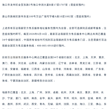
海口市龙华区金贸东路5号海口华润大厦B座17层1707室（需提前预约）
唐山市路南区新华东道100号万达广场写字楼A座10层1002室（需提前预约）
上述所有百达翡丽官方售后服务地址服务范围均为全国，全部可选择到店或邮寄服务，注
意提前预约即可。截至2026年6月14日，最新百达翡丽官方售后服务中心网点布局已覆盖
34个省级行政区，中国所有省份均可找到百达翡丽的官方售后服务门店，注意需拨打百达
翡丽全国官方售后服务热线：400-805-0910进行预约。
目前
百达翡丽售后
服务中心网点已覆盖全国34个省级行政区：北京、上海、天津、重庆、
澳门、香港、河北省、山西省、内蒙古自治区、辽宁省、吉林省、黑龙江省、江苏省、浙
江省、安徽省、福建省、江西省、山东省、台湾省、河南省、湖北省、湖南省、广东省、
广西壮族自治区、海南省、四川省、贵州省、云南省、西藏自治区、陕西省、甘肃省、青
海省、宁夏回族自治区、新疆维吾尔自治区；
地级市已覆盖：北京、上海、广州、深圳、成都、杭州、天津、南京、重庆、郑州、长
沙、宁波、厦门、福州、南昌、金华、嘉兴、扬州、常州、绍兴、徐州、盐城、泰州、济
南、惠州、苏州、武汉、西安、青岛、无锡、温州、沈阳、大连、海口、三亚、佛山、东