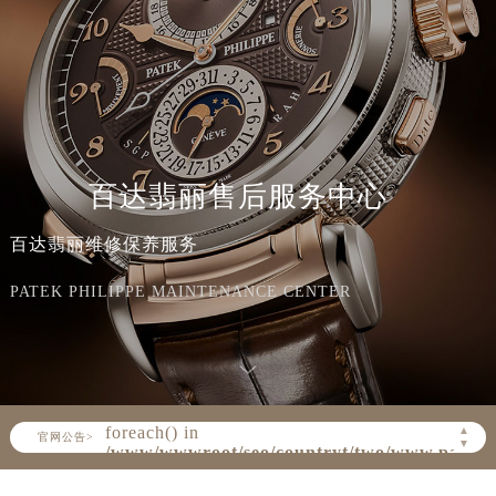
百达翡丽售后服务中心
百达翡丽维修保养服务
PATEK PHILIPPE MAINTENANCE CENTER
Warning
: Invalid argument supplied for
foreach() in
▲
官网公告>
▼
/www/wwwroot/seo/countryt/two/www.patek
content/themes/PatekPhilippe/header.php
on line
154