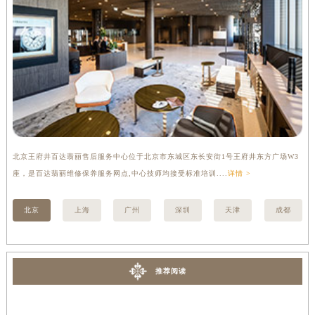
北京王府井百达翡丽售后服务中心位于北京市东城区东长安街1号王府井东方广场W3
上
座，是百达翡丽维修保养服务网点,中心技师均接受标准培训....
详情 >
修
北京
上海
广州
深圳
天津
成都
推荐阅读