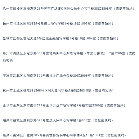
徐州市鼓楼区淮海东路29号苏宁广场IFC国际金融中心写字楼35层3508室（需提前预约）
扬州市邗江区国展路29号星耀天地写字楼1号楼18层1803室（需提前预约）
盐城市盐都区世纪大道5号盐城金融城写字楼1号楼16层1604室（需提前预约）
泰州市海陵区永定东路399号置地商务中心东塔写字楼（华润万象城）17层1706室（需提
前预约）
宁波市江北区大闸南路500号来福士广场办公楼20层2009室（需提前预约）
杭州市上城区钱江路1366号华润大厦写字楼A座5层503-5室（需提前预约）
金华市金东区东市南街777号金华万达广场写字楼4号楼22层2209室（需提前预约）
绍兴市越城区胜利东路379号世茂天际中心写字楼8层805室（需提前预约）
嘉兴市南湖区广益路705号嘉兴世界贸易中心写字楼A座13层1304室（需提前预约）