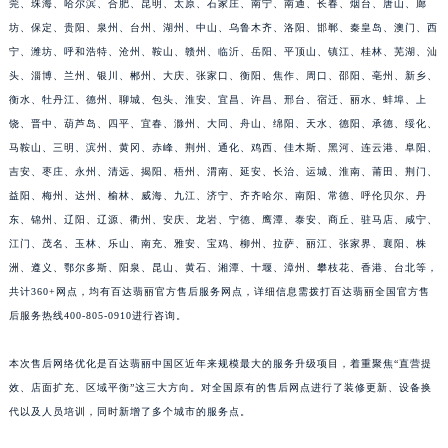
莞、珠海、哈尔滨、合肥、昆明、太原、石家庄、南宁、南通、长春、烟台、唐山、廊
坊、保定、贵阳、泉州、台州、湖州、中山、乌鲁木齐、洛阳、邯郸、秦皇岛、澳门、西
宁、潍坊、呼和浩特、沧州、鞍山、赣州、临沂、岳阳、平顶山、镇江、桂林、芜湖、汕
头、淄博、兰州、银川、郴州、大庆、张家口、衡阳、焦作、周口、邵阳、亳州、新乡、
衡水、牡丹江、德州、聊城、包头、淮安、宜昌、许昌、邢台、宿迁、丽水、蚌埠、上
饶、晋中、葫芦岛、四平、宜春、滁州、大同、舟山、绵阳、天水、德阳、承德、绥化、
马鞍山、三明、滨州、黄冈、赤峰、荆州、通化、鸡西、佳木斯、黑河、连云港、阜阳、
吉安、枣庄、永州、清远、揭阳、梧州、渭南、延安、长治、运城、淮南、莆田、荆门、
益阳、梅州、达州、榆林、威海、九江、济宁、齐齐哈尔、南阳、常德、呼伦贝尔、丹
东、锦州、辽阳、辽源、衢州、安庆、龙岩、宁德、鹰潭、泰安、商丘、驻马店、咸宁、
江门、茂名、玉林、乐山、南充、雅安、宝鸡、柳州、拉萨、丽江、张家界、襄阳、株
洲、遵义、鄂尔多斯、阳泉、昆山、黄石、湘潭、十堰、漳州、攀枝花、香港、台北等，
共计360+网点，均有百达翡丽官方售后服务网点，详细信息需拨打百达翡丽全国官方售
后服务热线400-805-0910进行咨询。
本次售后网络优化是百达翡丽中国区近年来规模最大的服务升级项目，着重聚焦“直营提
效、店面扩充、区域平衡”这三大方向。对全国原有的售后网点进行了装修更新、设备换
代以及人员培训，同时新增了多个城市的服务点。