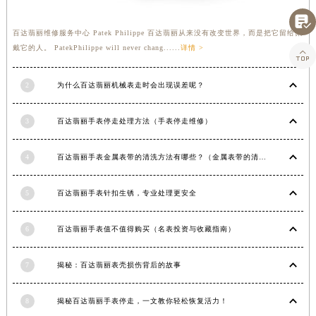

百达翡丽维修服务中心 Patek Philippe 百达翡丽从来没有改变世界，而是把它留给佩
戴它的人。 PatekPhilippe will never chang......
详情 >

2
为什么百达翡丽机械表走时会出现误差呢？
3
百达翡丽手表停走处理方法（手表停走维修）
4
百达翡丽手表金属表带的清洗方法有哪些？（金属表带的清洗）
5
百达翡丽手表针扣生锈，专业处理更安全
6
百达翡丽手表值不值得购买（名表投资与收藏指南）
7
揭秘：百达翡丽表壳损伤背后的故事
8
揭秘百达翡丽手表停走，一文教你轻松恢复活力！