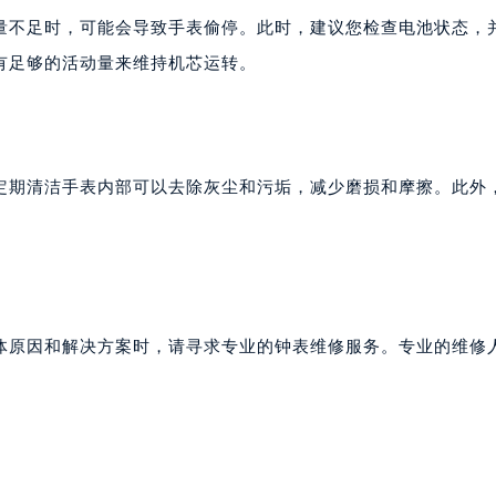
代广场写字楼9层902室（需提前预约）
量不足时，可能会导致手表偷停。此时，建议您检查电池状态，
号世茂环球金融中心写字楼（芙蓉广场）10层13室（需提前预约
有足够的活动量来维持机芯运转。
楼29层2905室（需提前预约）
表服务中心（品牌授权店）3层整层（需提前预约）
表服务中心（品牌授权店）1层整层（需提前预约）
表服务中心（品牌授权店）1层整层（需提前预约）
定期清洁手表内部可以去除灰尘和污垢，减少磨损和摩擦。此外
（CCMALL）C座17层17-B（需提前预约）
10层1015室（需提前预约）
心T2座写字楼29层03室（需提前预约）
厦7层G室（需提前预约）
心C座12层1205室（需提前预约）
体原因和解决方案时，请寻求专业的钟表维修服务。专业的维修
中心T1写字楼9层907室（需提前预约）
。
写字楼1座11层1104室（需提前预约）
楼16层1603室（需提前预约）
中心办公楼C座22层08室（需提前预约）
大厦38层09室（需提前预约）