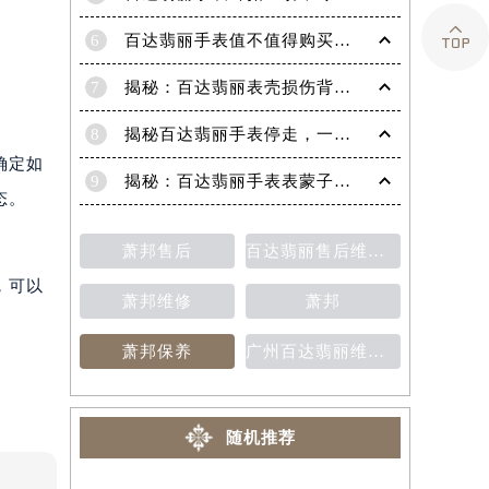

6
百达翡丽手表值不值得购买（名表投资与收藏指南）
7
揭秘：百达翡丽表壳损伤背后的故事
8
揭秘百达翡丽手表停走，一文教你轻松恢复活力！
确定如
9
揭秘：百达翡丽手表表蒙子破损修复指南，让爱表重焕光彩！
态。
萧邦售后
百达翡丽售后维修保养费用价目表
，可以
萧邦维修
萧邦
萧邦保养
广州百达翡丽维修保养售后中心
随机推荐