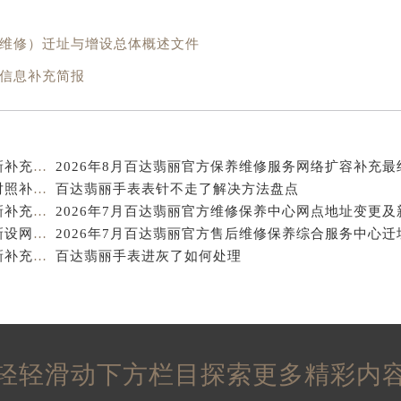
得利名表维修授权店1楼百达翡丽售后服务中心（需提前预约）
得利名表维修授权店1楼百达翡丽售后服务中心（需提前预约）
养维修）迁址与增设总体概述文件
国际中心D座11层1102室百达翡丽售后服务中心（北京总部）
设信息补充简报
广场W3座6层602室百达翡丽售后服务中心（需提前预约）
先天下百达翡丽售后服务中心（需提前预约）
特大街百达翡丽售后服务中心（需提前预约）
街百达翡丽售后服务中心（需提前预约）
2026年8月百达翡丽官方售后维修及保养中心网点更新补充最终汇总文本
3号王府井百货名表维修百达翡丽售后服务中心（需提前预约）
2026年8月百达翡丽官方保养中心及维修服务点变动对照补充最终表确认发布
百达翡丽手表表针不走了解决方法盘点
2026年7月百达翡丽官方售后维修及保养中心网点更新补充汇总确认文件
达翡丽售后服务中心（需提前预约）
2026年7月百达翡丽官方保养维修服务点最终迁移与新设网点完整版
霍洛街百达翡丽售后服务中心（需提前预约）
2026年7月百达翡丽官方售后维修及保养中心网点更新补充汇总表文件
百达翡丽手表进灰了如何处理
央街百达翡丽售后服务中心（需提前预约）
街百达翡丽售后服务中心（需提前预约）
路百达翡丽售后服务中心（需提前预约）
大街百达翡丽售后服务中心（需提前预约）
市光明街与额尔敦路交叉口百达翡丽售后服务中心（需提前预约
轻轻滑动下方栏目探索更多精彩内
安大街百达翡丽售后服务中心（需提前预约）