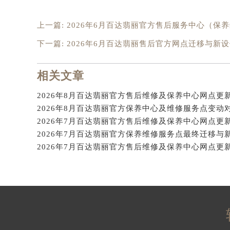
辽宁省沈阳市沈河区中街路137号亨
辽宁省沈阳市沈河区中街路83号亨
上一篇:
2026年6月百达翡丽官方售后服务中心（保
北京市朝阳区建国门外大街甲6号华熙
下一篇:
2026年6月百达翡丽售后官方网点迁移与新
北京市东城区东长安街1号王府井东方
河北省保定市竞秀区朝阳北大街北国
相关文章
内蒙古自治区阿拉善盟市左旗土尔扈
内蒙古自治区巴彦淖尔市临河区新华
内蒙古自治区包头市青山区幸福路甲
内蒙古自治区赤峰市红山区哈达街百
内蒙古自治区鄂尔多斯市东胜区伊金
内蒙古自治区呼伦贝尔市海拉尔区中
内蒙古自治区通辽市科尔沁区明仁大
内蒙古自治区乌海市海勃湾区人民南
内蒙古自治区乌兰察布市集宁区恩和
内蒙古自治区锡林郭勒盟市锡林浩特
内蒙古自治区兴安盟市乌兰浩特市兴