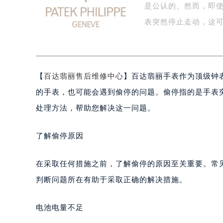
是公认的。然而，即
盐城市盐都区世纪大道5号盐城金融城写
泰州市海陵区永定东路399号置地商
表突然停止走动，这
宁波市江北区大闸南路500号来福士广
杭州市上城区钱江路1366号华润大厦
金华市金东区东市南街777号金华万达
【
百达翡丽售后维修中心
】百达翡丽手表作为顶级钟
绍兴市越城区胜利东路379号世茂天
嘉兴市南湖区广益路705号嘉兴世界贸
的手表，也可能会遇到偷停的问题。偷停指的是手表
南昌市红谷滩新区红谷中大道998号
处理方法，帮助您解决这一问题。
济南市历下区经十路11111号华润中
广州市天河区天河路230号万菱汇国
了解偷停原因
广州市越秀区环市东路371-375号
深圳市罗湖区深南东路5001号华润大
在采取任何措施之前，了解偷停的原因至关重要。常
惠州市惠城区江北文昌一路7号华贸大
判断问题所在有助于采取正确的解决措施。
厦门市思明区湖滨东路95号华润大厦写
福州市鼓楼区五四路128-1号恒力城
电池电量不足
成都市锦江区人民东路6号SAC东原中