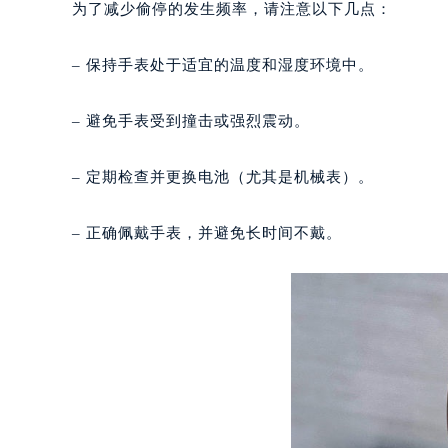
为了减少偷停的发生频率，请注意以下几点：
南宁市青秀区金湖路59号地王大厦12
合肥市蜀山区潜山路111号万象城华润
– 保持手表处于适宜的温度和湿度环境中。
泉州市丰泽区宝洲路729号浦西万达中
青岛市南区山东路6号华润大厦B座2
– 避免手表受到撞击或强烈震动。
烟台市芝罘区胜利路139号万达金融中
长春市朝阳区西安大路727号中银大厦
– 定期检查并更换电池（尤其是机械表）。
贵阳市南明区都司高架桥路33号亨特
昆明市盘龙区北京路928号同德昆明
– 正确佩戴手表，并避免长时间不戴。
石家庄市长安区中山东路39号勒泰中
西安市碑林区南关正街88号华侨城长
海口市龙华区金贸东路5号海口华润大厦
唐山市路南区新华东道100号万达广场
台州市椒江区东海大道1800号腾达中
内蒙古自治区呼和浩特市玉泉区大学西
甘肃省兰州市七里河区西津西路16号兰
重庆市解放碑渝中区民权路28号英利