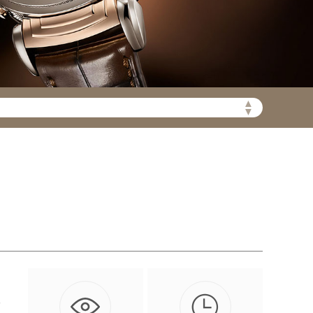
▲
陆需加拨“+86”）
▼

性