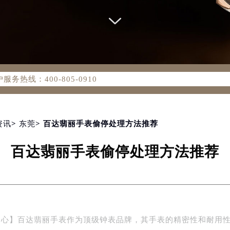
务网络优化升级公告
务热线：400-805-0910
805-0910，服务覆盖中国大陆、香港、澳门、台湾全部区域（非大
新网点地址：
国际中心写字楼D座11层1102室（北京总部）（需提前预约）
字楼W3座6层602室（需提前预约）
资讯
>
东莞
> 百达翡丽手表偷停处理方法推荐
融中心写字楼26层2603室（需提前预约）
百达翡丽手表偷停处理方法推荐
2座37层3705室（需提前预约）
际广场写字楼8层806室（需提前预约）
南京中心写字楼22层C1-1室（需提前预约）
中心写字楼5号楼10层1008室（需提前预约）
FC国际金融中心写字楼35层3508室（需提前预约）
中心】百达翡丽手表作为顶级钟表品牌，其手表的精密性和耐用
楼1号楼18层1803室（需提前预约）