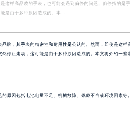
使是这样高品质的手表，也可能会遇到偷停的问题。偷停指的是
字楼1号楼16层1604室（需提前预约）
务中心东塔写字楼（华润万象城）17层1706室（需提前预约）
可能是由于多种原因造成的。本…
场办公楼20层2009室（需提前预约）
写字楼A座5层503-5室（需提前预约）
广场写字楼4号楼22层2209室（需提前预约）
表品牌，其手表的精密性和耐用性是公认的。然而，即使是这样
际中心写字楼8层805室（需提前预约）
易中心写字楼A座13层1304室（需提前预约）
突然停止走动，这可能是由于多种原因造成的。本文将介绍一些
绿地双子塔（中央广场）A1座办公楼14层07室（需提前预约）
心写字楼（万象城）15层1508室（需提前预约）
际中心写字楼A塔7层704室（需提前预约）
世界贸易中心大厦南塔写字楼15层07室（需提前预约）
厦写字楼17层1701室（需提前预约）
见的原因包括电池电量不足、机械故障、佩戴不当或环境因素等
厦写字楼1座30层05室（需提前预约）
字楼B座11层1104室（需提前预约）
写字楼15层03室（需提前预约）
心写字楼24层2406B室（需提前预约）