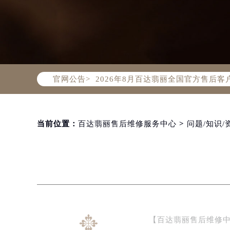
2026年8月百达翡丽中国区售后服
2026年8月百达翡丽全国官方售后客户服
官网公告>
百达翡丽官方全国统一服务热线400-
2026年8月百达翡丽售后服务中心最
北京市朝阳区建国门外大街甲6号华熙
北京市东城区东长安街1号东方广场写
当前位置：
百达翡丽售后维修服务中心
>
问题/知识/
天津市和平区赤峰道136号天津国际金
上海市徐汇区虹桥路3号港汇中心写字楼
上海市黄浦区南京东路299号宏伊国
南京市秦淮区中山南路1号（新街口）
常州市新北区龙锦路1590号现代传媒
徐州市鼓楼区淮海东路29号苏宁广场I
【百达翡丽售后维修
扬州市邗江区国展路29号星耀天地写字