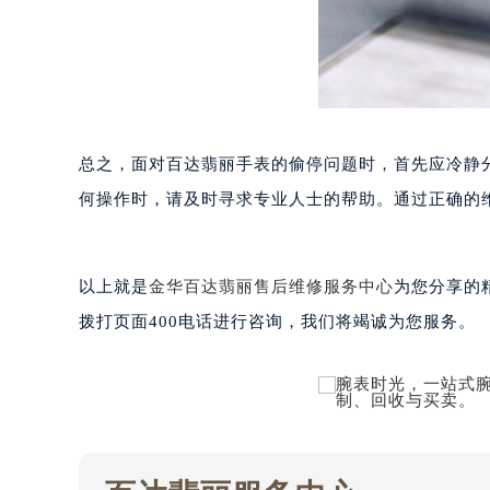
黑龙江省大庆市萨尔图区会战大街百
黑龙江省鹤岗市向阳区红军路百达翡
黑龙江省黑河市爱辉区中央街百达翡
黑龙江省鸡西市鸡冠区红军路百达翡
黑龙江省佳木斯市向阳区长安路百达
总之，面对百达翡丽手表的偷停问题时，首先应冷静
黑龙江省牡丹江市东安区太平路百达
何操作时，请及时寻求专业人士的帮助。通过正确的
黑龙江省七台河市桃山区大同街百达
黑龙江省齐齐哈尔市龙沙区龙华路百
黑龙江省双鸭山市尖山区新兴大街百
以上就是
金华百达翡丽售后维修服务中心
为您分享的
黑龙江省绥化市北林区新华街与康庄
拨打页面400电话进行咨询，我们将竭诚为您服务。
黑龙江省伊春市伊美区通河路百达翡
吉林省白城市洮北区明仁南街百达翡
吉林省白山市浑江区浑江大街百达翡
吉林省吉林市船营区河南街百达翡丽
吉林省辽源市龙山区人民大街百达翡
吉林省梅河口市新华街道梅河大街百