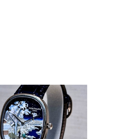
楼1224室（需提前预约）
大厦B座12楼03室（需提前预约）
心写字楼A座7楼709室（需提前预约）
2层04室（需提前预约）
心A座907室（需提前预约）
A座(旺进大厦)18层09室（需提前预约）
国际金融中心14楼14D（需提前预约）
广场写字楼10层06室（需提前预约）
心写字楼B座13层07室（需提前预约）
安国际中心E座6楼10室（需提前预约）
B座17层1707室（需提前预约）
写字楼A座10层1002室（需提前预约）
心东1幢20楼2002室（需提前预约）
街70号华润万象城写字楼（鄂尔多斯大厦）23层2326室（需
州中心写字楼21层2102室（需提前预约）
国际金融中心写字楼20层01室（需提前预约）