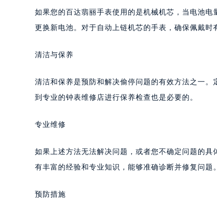
重庆市江北区观音桥步行街2号融恒时
如果您的百达翡丽手表使用的是机械机芯，当电池电
长沙市芙蓉区定王台街道建湘路393
更换新电池。对于自动上链机芯的手表，确保佩戴时
郑州市二七区铭功路10号华润大厦写字
太原市迎泽区解放路15号亨得利名
清洁与保养
沈阳市沈河区中街路137号亨得利名
沈阳市沈河区中街路83号亨得利名
清洁和保养是预防和解决偷停问题的有效方法之一。
乌鲁木齐市天山区红山路26号时代广场
到专业的钟表维修店进行保养检查也是必要的。
温州市鹿城区锦绣路1067号置信广场
哈尔滨市道里区友谊西路600号富力中
专业维修
大连市中山区人民路15号国际金融大
佛山市禅城区季华五路57号万科金融中
如果上述方法无法解决问题，或者您不确定问题的具
东莞市东城街道鸿福东路1号民盈国贸
有丰富的经验和专业知识，能够准确诊断并修复问题
无锡市梁溪区人民中路139号恒隆广场
南通市崇川区工农路57号圆融广场写字
预防措施
苏州市苏州工业园区星港街199号苏州
武汉市江汉区解放大道686号世界贸易