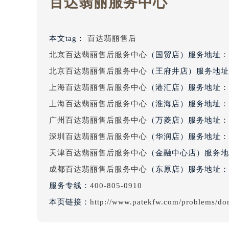
百达翡丽服务中心
吉林省四平市铁东区紫气大路与南九
吉林省松原市宁江区五环大街百达翡
吉林省通化市东昌区环通乡江南大街
本文tag：
百达翡丽售后
吉林省延边市延吉市解放路百达翡丽
北京百达翡丽售后服务中心
（国贸店）服务地址：
辽宁省鞍山市铁东区站前街百达翡丽
北京百达翡丽售后服务中心
（王府井店）服务地址
辽宁省本溪市平山区胜利路百达翡丽
上海百达翡丽售后服务中心
（港汇店）服务地址：
辽宁省朝阳市双塔区新华路百达翡丽
上海百达翡丽售后服务中心
（淮海店）服务地址：
辽宁省丹东市振兴区七经街百达翡丽
广州百达翡丽售后服务中心
（万菱店）服务地址：
辽宁省抚顺市新抚区东一路百达翡丽
辽宁省阜新市海州区解放大街百达翡
深圳百达翡丽售后服务中心
（华润店）服务地址：
辽宁省葫芦岛市连山区中央路百达翡
天津百达翡丽售后服务中心
（金融中心店）服务地
辽宁省锦州市古塔区中央大街百达翡
成都百达翡丽售后服务中心
（东原店）服务地址：
辽宁省辽阳市白塔区新运大街百达翡
服务专线：
400-805-0910
辽宁省盘锦市兴隆台区石油大街百达
本页链接：
http://www.patekfw.com/problems/do
辽宁省铁岭市银州区南马路百达翡丽
辽宁省营口市站前区市府路与渤海大