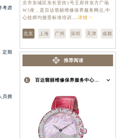
京市东城区东长安街1号王府井东方广场
汇区虹桥路
并考虑
W3座，是百达翡丽维修保养服务网点,中
维修保养服
）
心技师均接受标准培训....
详情 >
训....
详情 
北京
上海
广州
深圳
天津
成都
，定期
推荐阅读
1
百达翡丽维修保养服务中心介绍 | Patek Philippe
人员拥