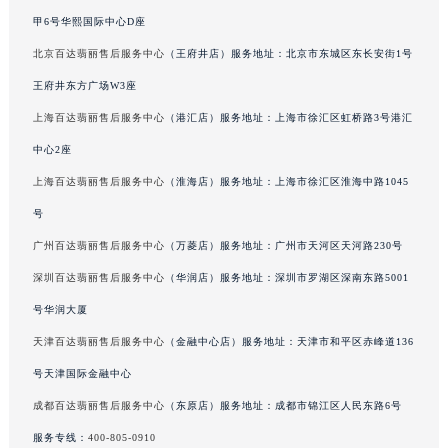
吉林省辽源市龙山区人民大街百达翡丽售后服务中心（需提前预约）
甲6号华熙国际中心D座
吉林省梅河口市新华街道梅河大街百达翡丽售后服务中心（需提前预约）
北京百达翡丽售后服务中心
（王府井店）服务地址：北京市东城区东长安街1号
吉林省四平市铁东区紫气大路与南九经街交汇处百达翡丽售后服务中心（需提前预约）
王府井东方广场W3座
吉林省松原市宁江区五环大街百达翡丽售后服务中心（需提前预约）
上海百达翡丽售后服务中心
（港汇店）服务地址：上海市徐汇区虹桥路3号港汇
吉林省通化市东昌区环通乡江南大街百达翡丽售后服务中心（需提前预约）
中心2座
吉林省延边市延吉市解放路百达翡丽售后服务中心（需提前预约）
上海百达翡丽售后服务中心
（淮海店）服务地址：上海市徐汇区淮海中路1045
辽宁省鞍山市铁东区站前街百达翡丽售后服务中心（需提前预约）
号
辽宁省本溪市平山区胜利路百达翡丽售后服务中心（需提前预约）
辽宁省朝阳市双塔区新华路百达翡丽售后服务中心（需提前预约）
广州百达翡丽售后服务中心
（万菱店）服务地址：广州市天河区天河路230号
辽宁省丹东市振兴区七经街百达翡丽售后服务中心（需提前预约）
深圳百达翡丽售后服务中心
（华润店）服务地址：深圳市罗湖区深南东路5001
辽宁省抚顺市新抚区东一路百达翡丽售后服务中心（需提前预约）
号华润大厦
辽宁省阜新市海州区解放大街百达翡丽售后服务中心（需提前预约）
天津百达翡丽售后服务中心
（金融中心店）服务地址：天津市和平区赤峰道136
辽宁省葫芦岛市连山区中央路百达翡丽售后服务中心（需提前预约）
号天津国际金融中心
辽宁省锦州市古塔区中央大街百达翡丽售后服务中心（需提前预约）
成都百达翡丽售后服务中心
（东原店）服务地址：成都市锦江区人民东路6号
辽宁省辽阳市白塔区新运大街百达翡丽售后服务中心（需提前预约）
服务专线：
400-805-0910
辽宁省盘锦市兴隆台区石油大街百达翡丽售后服务中心（需提前预约）