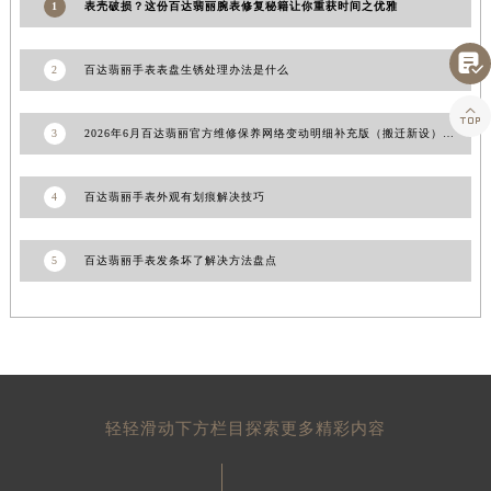
1
表壳破损？这份百达翡丽腕表修复秘籍让你重获时间之优雅
山东省威海市环翠区新威海路89号振华商厦一楼名表维修百达翡丽售后服务中心（需提前预约）
山东省潍坊市奎文区东风东街百达翡丽售后服务中心（需提前预约）

2
百达翡丽手表表盘生锈处理办法是什么
山东省枣庄市滕州市北辛路与善国路交叉口百达翡丽售后服务中心（需提前预约）

山东省淄博市张店区金晶大道百达翡丽售后服务中心（需提前预约）
3
2026年6月百达翡丽官方维修保养网络变动明细补充版（搬迁新设）文件内容公开
上海市黄浦区南京东路299号宏伊国际广场写字楼8层806室百达翡丽售后服务中心（需提前预约）
上海市徐汇区虹桥路3号港汇中心2座37层3705室百达翡丽售后服务中心（需提前预约）
4
百达翡丽手表外观有划痕解决技巧
浙江省杭州市上城区钱江路1366号华润大厦A座5层503-5室百达翡丽售后服务中心（需提前预约）
浙江省湖州市吴兴区劳动路百达翡丽售后服务中心（需提前预约）
5
百达翡丽手表发条坏了解决方法盘点
浙江省嘉兴市南湖区广益路705号嘉兴世界贸易中心A座13层1304室百达翡丽售后服务中心（需提前预约）
浙江省金华市金东区东市南街777号金华万达广场4号楼22楼2209室百达翡丽售后服务中心（需提前预约）
浙江省丽水市莲都区解放街百达翡丽售后服务中心（需提前预约）
浙江省宁波市江北区大闸南路500号来福士广场办公楼20层2009室百达翡丽售后服务中心（需提前预约）
浙江省衢州市柯城区上街百达翡丽售后服务中心（需提前预约）
浙江省绍兴市越城区胜利东路379号世茂天际中心写字楼8层805室百达翡丽售后服务中心（需提前预约）
轻轻滑动下方栏目探索更多精彩内容
浙江省舟山市定海区解放东路百达翡丽售后服务中心（需提前预约）
澳门特别行政区大堂区议事亭前地（新马路）百达翡丽售后服务中心（需提前预约）