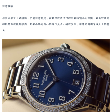
苏州市苏州工业园区星港街199号苏州中心办公楼C座22层08室（需提前预约）
注意事项
武汉市江汉区解放大道686号世界贸易大厦38层09室（需提前预约）
尽管采取了上述措施，仍需注意的是，在处理或清洁过程中要特别小心谨慎，避免对表壳
南宁市青秀区金湖路59号地王大厦12楼1224室（需提前预约）
和机芯造成额外损伤。如果不确定自己的操作是否正确或安全，请务必咨询专业人士的意
合肥市蜀山区潜山路111号万象城华润大厦B座12楼03室（需提前预约）
见。
泉州市丰泽区宝洲路729号浦西万达中心写字楼A座7楼709室（需提前预约）
青岛市南区山东路6号华润大厦B座22层04室（需提前预约）
烟台市芝罘区胜利路139号万达金融中心A座907室（需提前预约）
长春市朝阳区西安大路727号中银大厦A座(旺进大厦)18层09室（需提前预约）
贵阳市南明区都司高架桥路33号亨特国际金融中心14楼14D（需提前预约）
昆明市盘龙区北京路928号同德昆明广场写字楼10层06室（需提前预约）
石家庄市长安区中山东路39号勒泰中心写字楼B座13层07室（需提前预约）
西安市碑林区南关正街88号华侨城长安国际中心E座6楼10室（需提前预约）
海口市龙华区金贸东路5号海口华润大厦B座17层1707室（需提前预约）
唐山市路南区新华东道100号万达广场写字楼A座10层1002室（需提前预约）
台州市椒江区东海大道1800号腾达中心东1幢20楼2002室（需提前预约）
内蒙古自治区呼和浩特市玉泉区大学西街70号华润万象城写字楼（鄂尔多斯大厦）23层2326室（需提前预约）