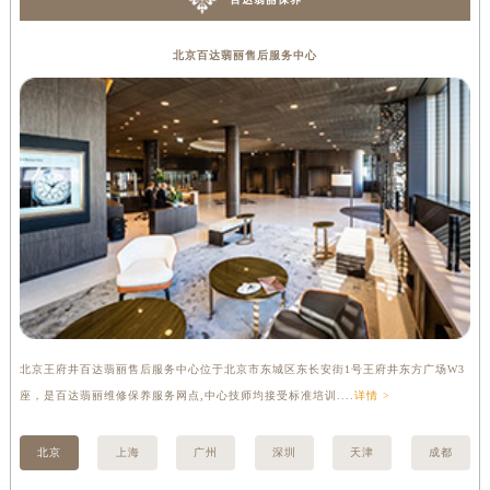
内蒙古自治区锡林郭勒盟市锡林浩特市光明街与额尔敦路交叉口百达翡丽售后服务中心（需提前预约）
内蒙古自治区兴安盟市乌兰浩特市兴安大街百达翡丽售后服务中心（需提前预约）
北京百达翡丽售后服务中心
山西省大同市平城区迎宾街百达翡丽售后服务中心（需提前预约）
山西省晋城市城区黄华街百达翡丽售后服务中心（需提前预约）
山西省晋中市榆次区顺城街百达翡丽售后服务中心（需提前预约）
山西省临汾市尧都区解放路百达翡丽售后服务中心（需提前预约）
山西省吕梁市离石区永宁中路与建设街交叉口百达翡丽售后服务中心（需提前预约）
山西省朔州市朔城区怡西路与鄯阳西街交汇处百达翡丽售后服务中心（需提前预约）
山西省忻州市忻府区和平东街与七一南路交叉口百达翡丽售后服务中心（需提前预约）
山西省阳泉市郊区平阳东街与新城大道交叉口百达翡丽售后服务中心（需提前预约）
山西省运城市盐湖区河东街百达翡丽售后服务中心（需提前预约）
山西省长治市潞州区英雄中路百达翡丽售后服务中心（需提前预约）
北京王府井百达翡丽售后服务中心位于北京市东城区东长安街1号王府井东方广场W3
上
山西省太原市迎泽区迎泽街道解放路15号亨得利名表维修授权店3楼百达翡丽售后服务中心（需提前预约）
座，是百达翡丽维修保养服务网点,中心技师均接受标准培训....
详情 >
修
天津市和平区赤峰道136号天津国际金融中心26层2603室百达翡丽售后服务中心（需提前预约）
安徽省安庆市迎江区人民路百达翡丽售后服务中心（需提前预约）
北京
上海
广州
深圳
天津
成都
安徽省蚌埠市蚌山区淮河路百达翡丽售后服务中心（需提前预约）