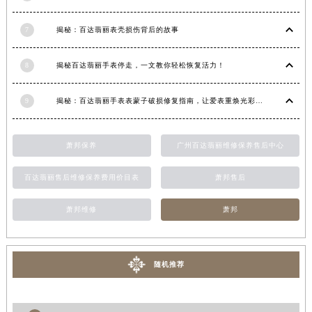
江西省景德镇市珠山区珠山中路百达翡丽售后服务中心（需提前预约）
7
揭秘：百达翡丽表壳损伤背后的故事
江西省九江市浔阳区浔阳路百达翡丽售后服务中心（需提前预约）
江西省南昌市红谷滩新区红谷中大道998号绿地双子塔（中央广场）A1座办公楼14层1407室百达翡丽售后服务中心（需提前预约）
8
揭秘百达翡丽手表停走，一文教你轻松恢复活力！
江西省萍乡市安源区萍安北大道与康庄路交叉口百达翡丽售后服务中心（需提前预约）
江西省上饶市信州区滨江西路百达翡丽售后服务中心（需提前预约）
9
揭秘：百达翡丽手表表蒙子破损修复指南，让爱表重焕光彩！
江西省新余市渝水区北湖西路百达翡丽售后服务中心（需提前预约）
江西省宜春市袁州区中山中路百达翡丽售后服务中心（需提前预约）
萧邦保养
广州百达翡丽维修保养售后中心
江西省鹰潭市月湖区胜利东路百达翡丽售后服务中心（需提前预约）
山东省德州市德城区东风中路百达翡丽售后服务中心（需提前预约）
百达翡丽售后维修保养费用价目表
萧邦售后
山东省东营市东营区济南路百达翡丽售后服务中心（需提前预约）
山东省济南市历下区经十路11111号华润中心写字楼（万象城）15层1508室百达翡丽售后服务中心（需提前预约）
萧邦维修
萧邦
山东省济宁市任城区太白楼路百达翡丽售后服务中心（需提前预约）
山东省莱芜市文化南路8号银座商城名表维修一楼名表维修百达翡丽售后服务中心（需提前预约）
随机推荐
山东省临沂市兰山区解放路百达翡丽售后服务中心（需提前预约）
山东省日照市东港区烟台路百达翡丽售后服务中心（需提前预约）
山东省泰安市泰山区财源街道泰山大街百达翡丽售后服务中心（需提前预约）