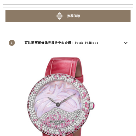
安徽省亳州市谯城区魏武大道百达翡丽售后服务中心（需提前预约）
安徽省池州市贵池区长江路百达翡丽售后服务中心（需提前预约）
推荐阅读
安徽省滁州市琅琊区南谯北路百达翡丽售后服务中心（需提前预约）
安徽省阜阳市颍州区颍州北路百达翡丽售后服务中心（需提前预约）
安徽省淮北市相山区淮海路百达翡丽售后服务中心（需提前预约）
1
百达翡丽维修保养服务中心介绍 | Patek Philippe
安徽省淮南市田家庵区国庆中路百达翡丽售后服务中心（需提前预约）
安徽省黄山市屯溪区黄山西路百达翡丽售后服务中心（需提前预约）
安徽省六安市金安区解放中路百达翡丽售后服务中心（需提前预约）
安徽省马鞍山市雨山区湖南西路百达翡丽售后服务中心（需提前预约）
安徽省宿州市埇桥区人民中路百达翡丽售后服务中心（需提前预约）
安徽省铜陵市铜官区石城大道百达翡丽售后服务中心（需提前预约）
安徽省芜湖市镜湖区中山路步行街百达翡丽售后服务中心（需提前预约）
安徽省宣城市宣州区叠嶂西路百达翡丽售后服务中心（需提前预约）
福建省龙岩市新罗区九一南路百达翡丽售后服务中心（需提前预约）
福建省南平市建阳区人民西路百达翡丽售后服务中心（需提前预约）
福建省宁德市蕉城区天湖东路百达翡丽售后服务中心（需提前预约）