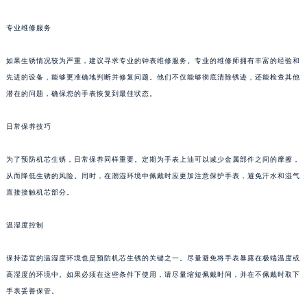
福州市鼓楼区五四路128-1号恒力城写字楼15层03室（需提前预约）
专业维修服务
成都市锦江区人民东路6号SAC东原中心写字楼24层2406B室（需提前预约）
重庆市江北区观音桥步行街2号融恒时代广场写字楼9层902室（需提前预约）
如果生锈情况较为严重，建议寻求专业的钟表维修服务。专业的维修师拥有丰富的经验和
长沙市芙蓉区定王台街道建湘路393号世茂环球金融中心写字楼（芙蓉广场）10层13室（需提前预约）
先进的设备，能够更准确地判断并修复问题。他们不仅能够彻底清除锈迹，还能检查其他
郑州市二七区铭功路10号华润大厦写字楼29层2905室（需提前预约）
潜在的问题，确保您的手表恢复到最佳状态。
太原市迎泽区解放路15号亨得利名表服务中心（品牌授权店）3层整层（需提前预约）
日常保养技巧
沈阳市沈河区中街路137号亨得利名表服务中心（品牌授权店）1层整层（需提前预约）
沈阳市沈河区中街路83号亨得利名表服务中心（品牌授权店）1层整层（需提前预约）
为了预防机芯生锈，日常保养同样重要。定期为手表上油可以减少金属部件之间的摩擦，
乌鲁木齐市天山区红山路26号时代广场（CCMALL）C座17层17-B（需提前预约）
从而降低生锈的风险。同时，在潮湿环境中佩戴时应更加注意保护手表，避免汗水和湿气
温州市鹿城区锦绣路1067号置信广场10层1015室（需提前预约）
直接接触机芯部分。
哈尔滨市道里区友谊西路600号富力中心T2座写字楼29层03室（需提前预约）
大连市中山区人民路15号国际金融大厦7层G室（需提前预约）
温湿度控制
佛山市禅城区季华五路57号万科金融中心C座12层1205室（需提前预约）
保持适宜的温湿度环境也是预防机芯生锈的关键之一。尽量避免将手表暴露在极端温度或
东莞市东城街道鸿福东路1号民盈国贸中心T1写字楼9层907室（需提前预约）
高湿度的环境中。如果必须在这些条件下使用，请尽量缩短佩戴时间，并在不佩戴时取下
无锡市梁溪区人民中路139号恒隆广场写字楼1座11层1104室（需提前预约）
手表妥善保管。
南通市崇川区工农路57号圆融广场写字楼16层1603室（需提前预约）