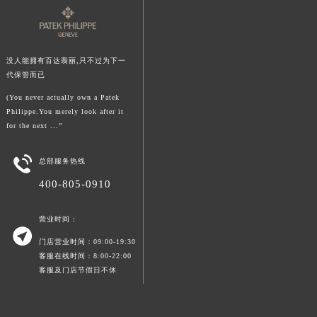
澳门特别行政区风顺堂区南湾大马路百达翡丽售后服务中心（需提前预约）
澳门特别行政区花地玛堂区关闸广场百达翡丽售后服务中心（需提前预约）
澳门特别行政区花王堂区大三巴商圈百达翡丽售后服务中心（需提前预约）
没人能拥有百达翡丽,只不过为下一
澳门特别行政区嘉模堂区官也街百达翡丽售后服务中心（需提前预约）
代保管而已
澳门省路氹城市金光大道百达翡丽售后服务中心（需提前预约）
(You never actually own a Patek
Philippe.You merely look after it
澳门特别行政区望德堂区塔石广场百达翡丽售后服务中心（需提前预约）
for the next ...”
福建省福州市鼓楼区五四路128-1号恒力城写字楼15层03室百达翡丽售后服务中心（需提前预约）
福建省厦门市思明区湖滨东路95号万象城华润大厦B座11层1104室百达翡丽售后服务中心（需提前预约）

总部服务热线
广东省潮州市潮安区新风路与潮汕路交汇处百达翡丽售后服务中心（需提前预约）
400-805-0910
广东省广州市天河区天河路230号万菱汇国际中心A塔7层704室百达翡丽售后服务中心（需提前预约）
广东省广州市越秀区环市东路371-375号世界贸易中心大厦南塔15层1507室百达翡丽售后服务中心（需提前预约）
营业时间：

广东省河源市源城区越王大道百达翡丽售后服务中心（需提前预约）
门店营业时间：09:00-19:30
广东省惠州市惠城区江北文昌一路7号华贸大厦1座30层3005室百达翡丽售后服务中心（需提前预约）
客服在线时间：8:00-22:00
客服及门店节假日不休
广东省江门市蓬江区广场西路百达翡丽售后服务中心（需提前预约）
广东省揭阳市榕城进贤门步行街百达翡丽售后服务中心（需提前预约）
广东省茂名市电白区水东街道迎宾大道百达翡丽售后服务中心（需提前预约）