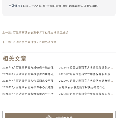
辽宁省铁岭市银州区南马路百达翡丽售后服务中心（需提前预约）
本页链接：
http://www.patekfw.com/problems/guangzhou/19499.html
辽宁省营口市站前区市府路与渤海大街交叉口百达翡丽售后服务中心（需提前预约）
辽宁省沈阳市沈河区中街路137号亨得利名表维修授权店1楼百达翡丽售后服务中心（需提前预约）
辽宁省沈阳市沈河区中街路83号亨得利名表维修授权店1楼百达翡丽售后服务中心（需提前预约）
上一篇:
百达翡丽腕表表蒙子坏了处理办法深度解析
北京市朝阳区建国门外大街甲6号华熙国际中心D座11层1102室百达翡丽售后服务中心（北京总部）（需提前预约）
北京市东城区东长安街1号王府井东方广场W3座6层602室百达翡丽售后服务中心（需提前预约）
下一篇:
百达翡丽手表进水了处理办法大全
河北省保定市竞秀区朝阳北大街北国先天下百达翡丽售后服务中心（需提前预约）
内蒙古自治区阿拉善盟市左旗土尔扈特大街百达翡丽售后服务中心（需提前预约）
相关文章
内蒙古自治区巴彦淖尔市临河区新华街百达翡丽售后服务中心（需提前预约）
2026年8月百达翡丽官方维修保养综合服务中心调整补充公告确认稿发布
2026年8月百达翡丽官方售后维修保养综合店迁址与新开补充最终汇总表
内蒙古自治区包头市青山区幸福路甲3号王府井百货名表维修百达翡丽售后服务中心（需提前预约）
2026年8月百达翡丽官方维修保养服务点最新调整（含迁址及新开）
2026年7月百达翡丽官方维修保养服务点地址调整与新开补充确认内容
内蒙古自治区赤峰市红山区哈达街百达翡丽售后服务中心（需提前预约）
2026年7月百达翡丽官方售后网点变更及新增便民指南
2026年7月百达翡丽官方售后网点调整明细表（迁址+新开业）
内蒙古自治区鄂尔多斯市东胜区伊金霍洛街百达翡丽售后服务中心（需提前预约）
2026年7月百达翡丽官方保养中心及维修服务点变动对照补充表发布
百达翡丽手表走快了解决办法是什么
内蒙古自治区呼伦贝尔市海拉尔区中央街百达翡丽售后服务中心（需提前预约）
2026年7月百达翡丽官方维修保养中心搬迁新增客户告知
2026年7月百达翡丽官方维修保养服务点迁移与新开信息总览正式对外发布
内蒙古自治区通辽市科尔沁区明仁大街百达翡丽售后服务中心（需提前预约）
内蒙古自治区乌海市海勃湾区人民南路百达翡丽售后服务中心（需提前预约）
内蒙古自治区乌兰察布市集宁区恩和大街百达翡丽售后服务中心（需提前预约）
百达翡丽保养