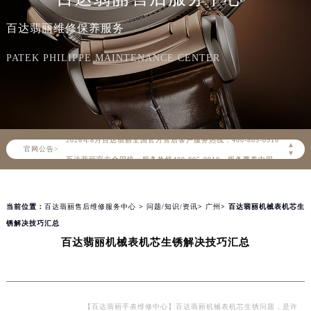
百达翡丽维修保养服务
PATEK PHILIPPE MAINTENANCE CENTER
2026年8月百达翡丽中国区售后服务网络优化升级公告
2026年8月百达翡丽全国官方售后客户服务热线：400-805-0910
▲
官网公告>
百达翡丽官方全国统一服务热线400-805-0910，服务覆盖中国大陆、香港、澳门、台湾全部区域（非大陆需加拨“+86”）
▼
2026年8月百达翡丽售后服务中心最新网点地址：
北京市朝阳区建国门外大街甲6号华熙国际中心写字楼D座11层1102室（北京总部）（需提前预约）
当前位置：
百达翡丽售后维修服务中心
>
问题/知识/资讯
>
广州
> 百达翡丽机械表机芯生
北京市东城区东长安街1号东方广场写字楼W3座6层602室（需提前预约）
锈解决技巧汇总
天津市和平区赤峰道136号天津国际金融中心写字楼26层2603室（需提前预约）
百达翡丽机械表机芯生锈解决技巧汇总
上海市徐汇区虹桥路3号港汇中心写字楼2座37层3705室（需提前预约）
上海市黄浦区南京东路299号宏伊国际广场写字楼8层806室（需提前预约）
南京市秦淮区中山南路1号（新街口）南京中心写字楼22层C1-1室（需提前预约）
常州市新北区龙锦路1590号现代传媒中心写字楼5号楼10层1008室（需提前预约）
【百达翡丽手表维修中心】百达翡丽机械表机芯生锈问题，是许