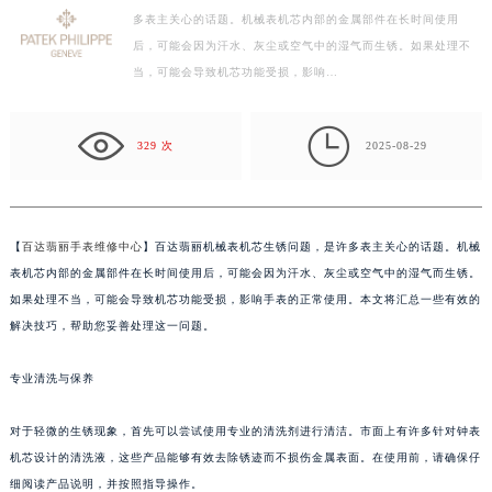
多表主关心的话题。机械表机芯内部的金属部件在长时间使用
徐州市鼓楼区淮海东路29号苏宁广场IFC国际金融中心写字楼35层3508室（需提前预约）
后，可能会因为汗水、灰尘或空气中的湿气而生锈。如果处理不
扬州市邗江区国展路29号星耀天地写字楼1号楼18层1803室（需提前预约）
当，可能会导致机芯功能受损，影响…
盐城市盐都区世纪大道5号盐城金融城写字楼1号楼16层1604室（需提前预约）
泰州市海陵区永定东路399号置地商务中心东塔写字楼（华润万象城）17层1706室（需提前预约）

宁波市江北区大闸南路500号来福士广场办公楼20层2009室（需提前预约）
329 次
2025-08-29
杭州市上城区钱江路1366号华润大厦写字楼A座5层503-5室（需提前预约）
金华市金东区东市南街777号金华万达广场写字楼4号楼22层2209室（需提前预约）
绍兴市越城区胜利东路379号世茂天际中心写字楼8层805室（需提前预约）
【
百达翡丽手表维修中心
】百达翡丽机械表机芯生锈问题，是许多表主关心的话题。机械
嘉兴市南湖区广益路705号嘉兴世界贸易中心写字楼A座13层1304室（需提前预约）
表机芯内部的金属部件在长时间使用后，可能会因为汗水、灰尘或空气中的湿气而生锈。
南昌市红谷滩新区红谷中大道998号绿地双子塔（中央广场）A1座办公楼14层07室（需提前预约）
如果处理不当，可能会导致机芯功能受损，影响手表的正常使用。本文将汇总一些有效的
解决技巧，帮助您妥善处理这一问题。
济南市历下区经十路11111号华润中心写字楼（万象城）15层1508室（需提前预约）
广州市天河区天河路230号万菱汇国际中心写字楼A塔7层704室（需提前预约）
专业清洗与保养
广州市越秀区环市东路371-375号世界贸易中心大厦南塔写字楼15层07室（需提前预约）
深圳市罗湖区深南东路5001号华润大厦写字楼17层1701室（需提前预约）
对于轻微的生锈现象，首先可以尝试使用专业的清洗剂进行清洁。市面上有许多针对钟表
惠州市惠城区江北文昌一路7号华贸大厦写字楼1座30层05室（需提前预约）
机芯设计的清洗液，这些产品能够有效去除锈迹而不损伤金属表面。在使用前，请确保仔
厦门市思明区湖滨东路95号华润大厦写字楼B座11层1104室（需提前预约）
细阅读产品说明，并按照指导操作。