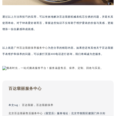
甘肃省兰州市七里河区西津西路16号兰州中心写字楼21层2102室（需提前预约）
重庆市解放碑渝中区民权路28号英利国际金融中心写字楼20层01室（需提前预约）
通过以上方法和技巧的应用，可以有效地解决百达翡丽机械表机芯生锈的问题，并延长其
黑龙江省大庆市萨尔图区会战大街百达翡丽售后服务中心（需提前预约）
使用寿命。对于钟表爱好者而言，掌握这些知识不仅有助于维护爱表的价值与美感，更能
黑龙江省鹤岗市向阳区红军路百达翡丽售后服务中心（需提前预约）
增添一份自豪感和成就感。
黑龙江省黑河市爱辉区中央街百达翡丽售后服务中心（需提前预约）
黑龙江省鸡西市鸡冠区红军路百达翡丽售后服务中心（需提前预约）
以上就是
广州百达翡丽保养服务中心
为您分享的精彩内容。如果您还有其他关于百达翡丽
黑龙江省佳木斯市向阳区长安路百达翡丽售后服务中心（需提前预约）
手表维护和保养的问题，可以拨打页面400电话进行咨询，我们将竭诚为您服务。
黑龙江省牡丹江市东安区太平路百达翡丽售后服务中心（需提前预约）
黑龙江省七台河市桃山区大同街百达翡丽售后服务中心（需提前预约）
黑龙江省齐齐哈尔市龙沙区龙华路百达翡丽售后服务中心（需提前预约）
黑龙江省双鸭山市尖山区新兴大街百达翡丽售后服务中心（需提前预约）
黑龙江省绥化市北林区新华街与康庄路交叉口百达翡丽售后服务中心（需提前预约）
百达翡丽服务中心
黑龙江省伊春市伊美区通河路百达翡丽售后服务中心（需提前预约）
吉林省白城市洮北区明仁南街百达翡丽售后服务中心（需提前预约）
本文tag：
百达翡丽
，
百达翡丽保养
吉林省白山市浑江区浑江大街百达翡丽售后服务中心（需提前预约）
北京百达翡丽售后服务中心
（国贸店）服务地址：北京市朝阳区建国门外大街
吉林省吉林市船营区河南街百达翡丽售后服务中心（需提前预约）