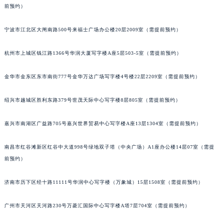
前预约）
南通市崇川区工农路57号圆融广场写字楼16层1603室（需提前预约）
苏州市苏州工业园区星港街199号苏州中心办公楼C座22层08室（需提前预约）
宁波市江北区大闸南路500号来福士广场办公楼20层2009室（需提前预约）
武汉市江汉区解放大道686号世界贸易大厦38层09室（需提前预约）
南宁市青秀区金湖路59号地王大厦12楼1224室（需提前预约）
杭州市上城区钱江路1366号华润大厦写字楼A座5层503-5室（需提前预约）
合肥市蜀山区潜山路111号万象城华润大厦B座12楼03室（需提前预约）
泉州市丰泽区宝洲路729号浦西万达中心写字楼A座7楼709室（需提前预约）
金华市金东区东市南街777号金华万达广场写字楼4号楼22层2209室（需提前预约）
青岛市南区山东路6号华润大厦B座22层04室（需提前预约）
绍兴市越城区胜利东路379号世茂天际中心写字楼8层805室（需提前预约）
烟台市芝罘区胜利路139号万达金融中心A座907室（需提前预约）
长春市朝阳区西安大路727号中银大厦A座(旺进大厦)18层09室（需提前预约）
嘉兴市南湖区广益路705号嘉兴世界贸易中心写字楼A座13层1304室（需提前预约）
贵阳市南明区都司高架桥路33号亨特国际金融中心14楼14D（需提前预约）
昆明市盘龙区北京路928号同德昆明广场写字楼10层06室（需提前预约）
南昌市红谷滩新区红谷中大道998号绿地双子塔（中央广场）A1座办公楼14层07室（需提
石家庄市长安区中山东路39号勒泰中心写字楼B座13层07室（需提前预约）
前预约）
西安市碑林区南关正街88号华侨城长安国际中心E座6楼10室（需提前预约）
济南市历下区经十路11111号华润中心写字楼（万象城）15层1508室（需提前预约）
海口市龙华区金贸东路5号海口华润大厦B座17层1707室（需提前预约）
唐山市路南区新华东道100号万达广场写字楼A座10层1002室（需提前预约）
广州市天河区天河路230号万菱汇国际中心写字楼A塔7层704室（需提前预约）
台州市椒江区东海大道1800号腾达中心东1幢20楼2002室（需提前预约）