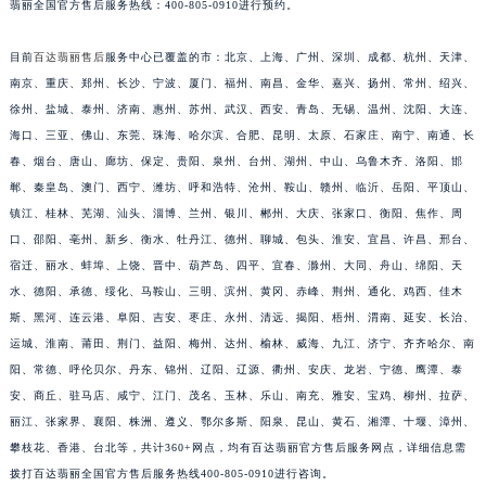
翡丽全国官方售后服务热线：400-805-0910进行预约。
安徽省蚌埠市蚌山区淮河路百达翡丽售后服务中心（需提前预约）
安徽省亳州市谯城区魏武大道百达翡丽售后服务中心（需提前预约）
目前
百达翡丽售后
服务中心已覆盖的市：北京、上海、广州、深圳、成都、杭州、天津、
安徽省池州市贵池区长江路百达翡丽售后服务中心（需提前预约）
南京、重庆、郑州、长沙、宁波、厦门、福州、南昌、金华、嘉兴、扬州、常州、绍兴、
安徽省滁州市琅琊区南谯北路百达翡丽售后服务中心（需提前预约）
徐州、盐城、泰州、济南、惠州、苏州、武汉、西安、青岛、无锡、温州、沈阳、大连、
海口、三亚、佛山、东莞、珠海、哈尔滨、合肥、昆明、太原、石家庄、南宁、南通、长
安徽省阜阳市颍州区颍州北路百达翡丽售后服务中心（需提前预约）
春、烟台、唐山、廊坊、保定、贵阳、泉州、台州、湖州、中山、乌鲁木齐、洛阳、邯
安徽省淮北市相山区淮海路百达翡丽售后服务中心（需提前预约）
郸、秦皇岛、澳门、西宁、潍坊、呼和浩特、沧州、鞍山、赣州、临沂、岳阳、平顶山、
安徽省淮南市田家庵区国庆中路百达翡丽售后服务中心（需提前预约）
镇江、桂林、芜湖、汕头、淄博、兰州、银川、郴州、大庆、张家口、衡阳、焦作、周
安徽省黄山市屯溪区黄山西路百达翡丽售后服务中心（需提前预约）
口、邵阳、亳州、新乡、衡水、牡丹江、德州、聊城、包头、淮安、宜昌、许昌、邢台、
安徽省六安市金安区解放中路百达翡丽售后服务中心（需提前预约）
宿迁、丽水、蚌埠、上饶、晋中、葫芦岛、四平、宜春、滁州、大同、舟山、绵阳、天
安徽省马鞍山市雨山区湖南西路百达翡丽售后服务中心（需提前预约）
水、德阳、承德、绥化、马鞍山、三明、滨州、黄冈、赤峰、荆州、通化、鸡西、佳木
斯、黑河、连云港、阜阳、吉安、枣庄、永州、清远、揭阳、梧州、渭南、延安、长治、
安徽省宿州市埇桥区人民中路百达翡丽售后服务中心（需提前预约）
运城、淮南、莆田、荆门、益阳、梅州、达州、榆林、威海、九江、济宁、齐齐哈尔、南
安徽省铜陵市铜官区石城大道百达翡丽售后服务中心（需提前预约）
阳、常德、呼伦贝尔、丹东、锦州、辽阳、辽源、衢州、安庆、龙岩、宁德、鹰潭、泰
安徽省芜湖市镜湖区中山路步行街百达翡丽售后服务中心（需提前预约）
安、商丘、驻马店、咸宁、江门、茂名、玉林、乐山、南充、雅安、宝鸡、柳州、拉萨、
安徽省宣城市宣州区叠嶂西路百达翡丽售后服务中心（需提前预约）
丽江、张家界、襄阳、株洲、遵义、鄂尔多斯、阳泉、昆山、黄石、湘潭、十堰、漳州、
福建省龙岩市新罗区九一南路百达翡丽售后服务中心（需提前预约）
攀枝花、香港、台北等，共计360+网点，均有百达翡丽官方售后服务网点，详细信息需
福建省南平市建阳区人民西路百达翡丽售后服务中心（需提前预约）
拨打百达翡丽全国官方售后服务热线400-805-0910进行咨询。