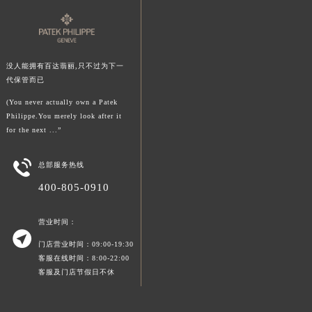
陕西省延安市宝塔区中心街百达翡丽售后服务中心（需提前预约）
陕西省榆林市榆阳区长兴路百达翡丽售后服务中心（需提前预约）
新疆维吾尔自治区阿克苏市东大街百达翡丽售后服务中心（需提前预约）
没人能拥有百达翡丽,只不过为下一
新疆维吾尔自治区阿拉尔市胜利大道百达翡丽售后服务中心（需提前预约）
代保管而已
新疆维吾尔自治区阿拉山口市友好路百达翡丽售后服务中心（需提前预约）
(You never actually own a Patek
新疆维吾尔自治区阿勒泰市解放路百达翡丽售后服务中心（需提前预约）
Philippe.You merely look after it
新疆维吾尔自治区阿图什市光明路百达翡丽售后服务中心（需提前预约）
for the next ...”
新疆维吾尔自治区白杨市军垦路百达翡丽售后服务中心（需提前预约）

总部服务热线
新疆维吾尔自治区北屯市团结路百达翡丽售后服务中心（需提前预约）
400-805-0910
新疆维吾尔自治区博乐市博乐市北京路百达翡丽售后服务中心（需提前预约）
新疆维吾尔自治区昌吉市延安北路百达翡丽售后服务中心（需提前预约）
营业时间：
新疆维吾尔自治区阜康市博峰路百达翡丽售后服务中心（需提前预约）

门店营业时间：09:00-19:30
新疆维吾尔自治区哈密市伊州区建国北路百达翡丽售后服务中心（需提前预约）
客服在线时间：8:00-22:00
新疆维吾尔自治区和田市和田市北京西路百达翡丽售后服务中心（需提前预约）
客服及门店节假日不休
新疆维吾尔自治区胡杨河市胡杨河市胡杨路百达翡丽售后服务中心（需提前预约）
新疆维吾尔自治区霍尔果斯市亚欧北路百达翡丽售后服务中心（需提前预约）