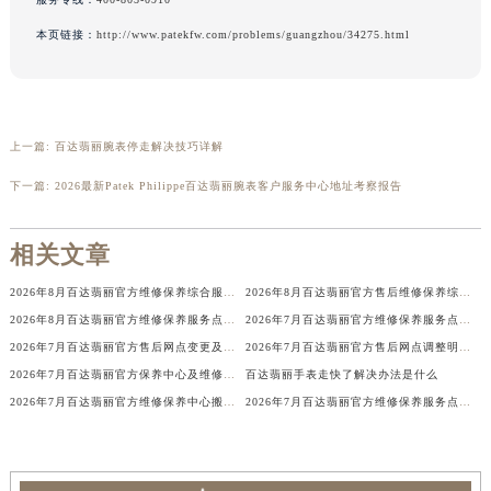
服务专线：
400-805-0910
广西壮族自治区桂林市秀峰区红岭路百达翡丽售后服务中心（需提前预约）
本页链接：
http://www.patekfw.com/problems/guangzhou/34275.html
广西壮族自治区河池市金城江区金城江街道朝阳路百达翡丽售后服务中心（需提前预约）
广西壮族自治区贺州市八步区城东街道灵峰南路百达翡丽售后服务中心（需提前预约）
广西壮族自治区来宾市兴宾区桂中大道百达翡丽售后服务中心（需提前预约）
广西壮族自治区柳州市城中区中山中路百达翡丽售后服务中心（需提前预约）
上一篇:
百达翡丽腕表停走解决技巧详解
广西壮族自治区钦州市钦南区金海湾东大街百达翡丽售后服务中心（需提前预约）
下一篇:
2026最新Patek Philippe百达翡丽腕表客户服务中心地址考察报告
广西壮族自治区梧州市万秀区龙湖镇高旺路百达翡丽售后服务中心（需提前预约）
广西壮族自治区玉林市玉州区金玉路百达翡丽售后服务中心（需提前预约）
相关文章
海南省儋州市儋州市那大镇兰洋北路百达翡丽售后服务中心（需提前预约）
2026年8月百达翡丽官方维修保养综合服务中心调整补充公告确认稿发布
2026年8月百达翡丽官方售后维修保养综合店迁址与新开补充最终汇总表
海南省东方市八所镇解放西路百达翡丽售后服务中心（需提前预约）
2026年8月百达翡丽官方维修保养服务点最新调整（含迁址及新开）
2026年7月百达翡丽官方维修保养服务点地址调整与新开补充确认内容
海南省琼海市嘉积镇东风路百达翡丽售后服务中心（需提前预约）
2026年7月百达翡丽官方售后网点变更及新增便民指南
2026年7月百达翡丽官方售后网点调整明细表（迁址+新开业）
海南省三沙市西沙区西沙群岛永兴岛北京路百达翡丽售后服务中心（需提前预约）
2026年7月百达翡丽官方保养中心及维修服务点变动对照补充表发布
百达翡丽手表走快了解决办法是什么
海南省三亚市吉阳区迎宾路百达翡丽售后服务中心（需提前预约）
2026年7月百达翡丽官方维修保养中心搬迁新增客户告知
2026年7月百达翡丽官方维修保养服务点迁移与新开信息总览正式对外发布
海南省万宁市万城镇解放路百达翡丽售后服务中心（需提前预约）
海南省文昌市文城镇教育东路百达翡丽售后服务中心（需提前预约）
海南省五指山市通什镇三月三大道百达翡丽售后服务中心（需提前预约）