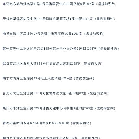
东莞市东城街道鸿福东路1号民盈国贸中心T1写字楼9层907室（需提前预约）
辽宁省盘锦市兴隆台区石油大街百达翡丽售后服务中心（需提前预约）
辽宁省铁岭市银州区南马路百达翡丽售后服务中心（需提前预约）
无锡市梁溪区人民中路139号恒隆广场写字楼1座11层1104室（需提前预约）
辽宁省营口市站前区市府路与渤海大街交叉口百达翡丽售后服务中心（需提前预约）
辽宁省沈阳市沈河区中街路137号亨得利名表维修授权店1楼百达翡丽售后服务中心（需提前预约）
南通市崇川区工农路57号圆融广场写字楼16层1603室（需提前预约）
辽宁省沈阳市沈河区中街路83号亨得利名表维修授权店1楼百达翡丽售后服务中心（需提前预约）
北京市朝阳区建国门外大街甲6号华熙国际中心D座11层1102室百达翡丽售后服务中心（北京总部）（需提前预约）
苏州市苏州工业园区星港街199号苏州中心办公楼C座22层08室（需提前预约）
北京市东城区东长安街1号王府井东方广场W3座6层602室百达翡丽售后服务中心（需提前预约）
武汉市江汉区解放大道686号世界贸易大厦38层09室（需提前预约）
河北省保定市竞秀区朝阳北大街北国先天下百达翡丽售后服务中心（需提前预约）
内蒙古自治区阿拉善盟市左旗土尔扈特大街百达翡丽售后服务中心（需提前预约）
南宁市青秀区金湖路59号地王大厦12楼1224室（需提前预约）
内蒙古自治区巴彦淖尔市临河区新华街百达翡丽售后服务中心（需提前预约）
内蒙古自治区包头市青山区幸福路甲3号王府井百货名表维修百达翡丽售后服务中心（需提前预约）
合肥市蜀山区潜山路111号万象城华润大厦B座12楼03室（需提前预约）
内蒙古自治区赤峰市红山区哈达街百达翡丽售后服务中心（需提前预约）
泉州市丰泽区宝洲路729号浦西万达中心写字楼A座7楼709室（需提前预约）
内蒙古自治区鄂尔多斯市东胜区伊金霍洛街百达翡丽售后服务中心（需提前预约）
内蒙古自治区呼伦贝尔市海拉尔区中央街百达翡丽售后服务中心（需提前预约）
青岛市南区山东路6号华润大厦B座22层04室（需提前预约）
内蒙古自治区通辽市科尔沁区明仁大街百达翡丽售后服务中心（需提前预约）
内蒙古自治区乌海市海勃湾区人民南路百达翡丽售后服务中心（需提前预约）
烟台市芝罘区胜利路139号万达金融中心A座907室（需提前预约）