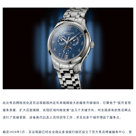
福建省宁德市蕉城区天湖东路百达翡丽售后服务中心（需提前预约）
福建省莆田市城厢区霞林街道荔华东大道百达翡丽售后服务中心（需提前预约）
福建省三明市三元区东乾二路百达翡丽售后服务中心（需提前预约）
福建省漳州市龙文区步港路百达翡丽售后服务中心（需提前预约）
江苏省常州市新北区龙锦路1590号现代传媒中心5号楼10层1008室百达翡丽售后服务中心（需提前预约）
江苏省淮安市清江浦区淮海北路百达翡丽售后服务中心（需提前预约）
江苏省连云港市海州区通灌北路百达翡丽售后服务中心（需提前预约）
江苏省南京市秦淮区中山南路1号南京中心22层22-C1-C3室百达翡丽售后服务中心（需提前预约）
江苏省宿迁市宿城区西湖路百达翡丽售后服务中心（需提前预约）
江苏省泰州市海陵区永定东路399号置地商务中心东塔（华润万象城）17层1706室百达翡丽售后服务中心（需提前预约）
江苏省徐州市鼓楼区淮海东路29号苏宁广场IFC国际金融中心35层3508室百达翡丽售后服务中心（需提前预约）
江苏省盐城市盐都区世纪大道5号盐城金融城写字楼1号楼16层1604室百达翡丽售后服务中心（需提前预约）
此次售后网络优化是百达翡丽国内近年来规模较大的服务升级项目。它聚焦于“提升直营
江苏省扬州市邗江区国展路29号星耀天地写字楼1号楼18层1803室百达翡丽售后服务中心（需提前预约）
服务质量、扩大店面规模、实现区域均衡发展”这几个关键方向。对全国原有的售后网点
江苏省镇江市京口区中山东路百达翡丽售后服务中心（需提前预约）
进行了装修更新、设备换代以及人员培训等工作，并且在多个城市增设了服务点。
江西省抚州市临川区赣东大道百达翡丽售后服务中心（需提前预约）
截至2026年5月，百达翡丽已经在全国众多省级行政区设立了官方售后维修服务中心，形
江西省赣州市章贡区文清路百达翡丽售后服务中心（需提前预约）