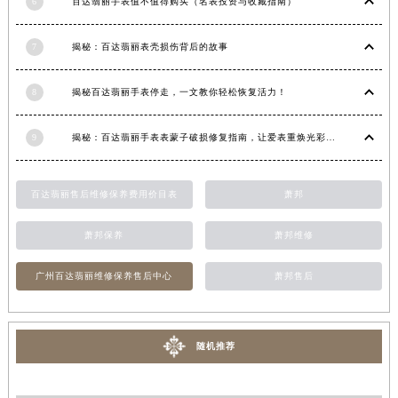
6
百达翡丽手表值不值得购买（名表投资与收藏指南）
甘肃省敦煌市沙州镇阳关中路百达翡丽售后服务中心（需提前预约）
甘肃省合作市人民街百达翡丽售后服务中心（需提前预约）
7
揭秘：百达翡丽表壳损伤背后的故事
甘肃省嘉峪关市雄关区新华中路百达翡丽售后服务中心（需提前预约）
甘肃省金昌市金川区北京路百达翡丽售后服务中心（需提前预约）
8
揭秘百达翡丽手表停走，一文教你轻松恢复活力！
甘肃省酒泉市肃州区西大街百达翡丽售后服务中心（需提前预约）
9
揭秘：百达翡丽手表表蒙子破损修复指南，让爱表重焕光彩！
甘肃省临夏市城南街道团结路百达翡丽售后服务中心（需提前预约）
甘肃省陇南市武都区人民路百达翡丽售后服务中心（需提前预约）
甘肃省平凉市崆峒区西大街百达翡丽售后服务中心（需提前预约）
百达翡丽售后维修保养费用价目表
萧邦
甘肃省庆阳市西峰区南大街百达翡丽售后服务中心（需提前预约）
萧邦保养
萧邦维修
甘肃省天水市秦州区民主路百达翡丽售后服务中心（需提前预约）
甘肃省武威市凉州区迎宾路百达翡丽售后服务中心（需提前预约）
广州百达翡丽维修保养售后中心
萧邦售后
甘肃省张掖市甘州区民乐北路百达翡丽售后服务中心（需提前预约）
宁夏回族自治区固原市原州区文化街百达翡丽售后服务中心（需提前预约）
宁夏回族自治区石嘴山市大武口区贺兰山路百达翡丽售后服务中心（需提前预约）
随机推荐
宁夏回族自治区吴忠市利通区开元大道百达翡丽售后服务中心（需提前预约）
宁夏回族自治区银川市兴庆区新华东路97号新百中心C馆一层C1-18号商铺百达翡丽售后服务中心（需提前预约）