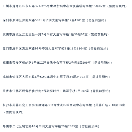
内蒙古自治区呼和浩特市玉泉区大学西街70号华润万象城写字楼（鄂尔多斯大厦）23层2326室（需提前预约）
广州市越秀区环市东路371-375号世界贸易中心大厦南塔写字楼15层07室（需提前预约）
甘肃省兰州市七里河区西津西路16号兰州中心写字楼21层2102室（需提前预约）
深圳市罗湖区深南东路5001号华润大厦写字楼17层1701室（需提前预约）
重庆市解放碑渝中区民权路28号英利国际金融中心写字楼20层01室（需提前预约）
黑龙江省大庆市萨尔图区会战大街百达翡丽售后服务中心（需提前预约）
惠州市惠城区江北文昌一路7号华贸大厦写字楼1座30层05室（需提前预约）
黑龙江省鹤岗市向阳区红军路百达翡丽售后服务中心（需提前预约）
黑龙江省黑河市爱辉区中央街百达翡丽售后服务中心（需提前预约）
厦门市思明区湖滨东路95号华润大厦写字楼B座11层1104室（需提前预约）
黑龙江省鸡西市鸡冠区红军路百达翡丽售后服务中心（需提前预约）
黑龙江省佳木斯市向阳区长安路百达翡丽售后服务中心（需提前预约）
福州市晋安区横屿路9号东二环泰禾中心写字楼2号楼5层509室（需提前预约）
黑龙江省牡丹江市东安区太平路百达翡丽售后服务中心（需提前预约）
成都市锦江区人民东路6号SAC东原中心写字楼24层2406B室（需提前预约）
黑龙江省七台河市桃山区大同街百达翡丽售后服务中心（需提前预约）
黑龙江省齐齐哈尔市龙沙区龙华路百达翡丽售后服务中心（需提前预约）
重庆市江北区观音桥步行街2号融恒时代广场写字楼9层902室（需提前预约）
黑龙江省双鸭山市尖山区新兴大街百达翡丽售后服务中心（需提前预约）
黑龙江省绥化市北林区新华街与康庄路交叉口百达翡丽售后服务中心（需提前预约）
长沙市芙蓉区定王台街道建湘路393号世茂环球金融中心写字楼（芙蓉广场）10层13室
黑龙江省伊春市伊美区通河路百达翡丽售后服务中心（需提前预约）
（需提前预约）
吉林省白城市洮北区明仁南街百达翡丽售后服务中心（需提前预约）
郑州市二七区铭功路10号华润大厦写字楼29层2905室（需提前预约）
吉林省白山市浑江区浑江大街百达翡丽售后服务中心（需提前预约）