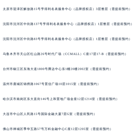
吉林省吉林市船营区河南街百达翡丽售后服务中心（需提前预约）
太原市迎泽区解放路15号亨得利名表服务中心（品牌授权店）3层整层（需提前预约）
吉林省辽源市龙山区人民大街百达翡丽售后服务中心（需提前预约）
吉林省梅河口市新华街道梅河大街百达翡丽售后服务中心（需提前预约）
沈阳市沈河区中街路137号亨得利名表服务中心（品牌授权店）1层整层（需提前预约）
吉林省四平市铁东区紫气大路与南九经街交汇处百达翡丽售后服务中心（需提前预约）
沈阳市沈河区中街路83号亨得利名表服务中心（品牌授权店）1层整层（需提前预约）
吉林省松原市宁江区五环大街百达翡丽售后服务中心（需提前预约）
吉林省通化市东昌区环通乡江南大街百达翡丽售后服务中心（需提前预约）
乌鲁木齐市天山区红山路26号时代广场（CCMALL）C座17层17-B（需提前预约）
吉林省延边市延吉市解放路百达翡丽售后服务中心（需提前预约）
辽宁省鞍山市铁东区站前街百达翡丽售后服务中心（需提前预约）
台州市椒江区东海大道1800号腾达中心东1幢20楼2002室（需提前预约）
辽宁省本溪市平山区胜利路百达翡丽售后服务中心（需提前预约）
辽宁省朝阳市双塔区新华路百达翡丽售后服务中心（需提前预约）
温州市鹿城区锦绣路1067号置信广场10层1015室（需提前预约）
辽宁省丹东市振兴区七经街百达翡丽售后服务中心（需提前预约）
哈尔滨市南岗区东大直街146号上和置地广场金座12层1214室（需提前预约）
辽宁省抚顺市新抚区东一路百达翡丽售后服务中心（需提前预约）
辽宁省阜新市海州区解放大街百达翡丽售后服务中心（需提前预约）
大连市中山区人民路15号国际金融大厦7层G室（需提前预约）
辽宁省葫芦岛市连山区中央路百达翡丽售后服务中心（需提前预约）
辽宁省锦州市古塔区中央大街百达翡丽售后服务中心（需提前预约）
佛山市禅城区季华五路57号万科金融中心C座12层1205室（需提前预约）
辽宁省辽阳市白塔区新运大街百达翡丽售后服务中心（需提前预约）