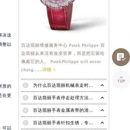
解决这
调整以
百达翡丽维修服务中心 Patek Philippe 百

达翡丽从来没有改变世界，而是把它留给
佩戴它的人。 PatekPhilippe will never
chang......
详情 >

2
为什么百达翡丽机械表走时会出现误差呢？
材质的
是在更
3
百达翡丽手表停走处理方法（手表停走维修）
4
百达翡丽手表金属表带的清洗方法有哪些？（金属表带的清洗）
提前预约）
5
百达翡丽手表针扣生锈，专业处理更安全