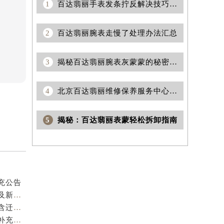
1
百达翡丽手表发条拧反解决技巧汇总（常见故障处理方法与预防建议）
2
百达翡丽腕表走慢了处理办法汇总
3
揭秘百达翡丽腕表灰蒙蒙的秘密：日常保养不可忽视的细节
4
北京百达翡丽维修保养服务中心专业手表维修保养服务权威公示（2026年7月最新）
5
揭秘：百达翡丽表蒙轻松拆卸指南
充公告
2026年7月百达翡丽官方售后门店调整补充公告（搬迁及新开）
2026年7月百达翡丽官方售后服务布局完整补充调整（含迁址及新开）