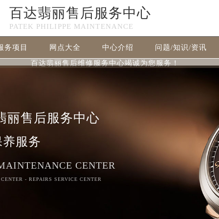
百达翡丽售后服务中心
PATEK PHILIPPE MAINTENANCE
服务项目
网点大全
中心介绍
问题/知识/资讯
百达翡丽售后维修服务中心竭诚为您服务！
翡丽售后服务中心
保养服务
 MAINTENANCE CENTER
 CENTER - REPAIRS SERVICE CENTER