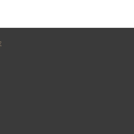
2026年7月百达翡丽官方保养中心维修网点搬迁及新增补充确认终稿内容公示
（需提前预约）
容
）