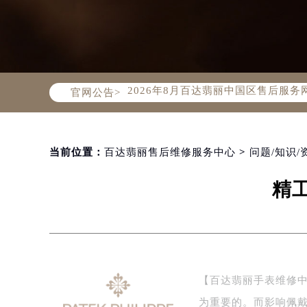
2026年8月百达翡丽中国区售后服
官网公告>
2026年8月百达翡丽全国官方售后客户服
百达翡丽官方全国统一服务热线400-
2026年8月百达翡丽售后服务中心最
北京市朝阳区建国门外大街甲6号华熙
当前位置：
百达翡丽售后维修服务中心
>
问题/知识/
北京市东城区东长安街1号东方广场写
精
天津市和平区赤峰道136号天津国际金
上海市徐汇区虹桥路3号港汇中心写字楼
上海市黄浦区南京东路299号宏伊国
南京市秦淮区中山南路1号（新街口）
常州市新北区龙锦路1590号现代传媒
【百达翡丽手表维修
徐州市鼓楼区淮海东路29号苏宁广场I