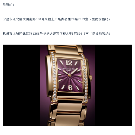
前预约）
南宁市青秀区金湖路59号地王大厦12楼1224室（需提前预约）
合肥市蜀山区潜山路111号万象城华润大厦B座12楼03室（需提前预约）
宁波市江北区大闸南路500号来福士广场办公楼20层2009室（需提前预约）
泉州市丰泽区宝洲路729号浦西万达中心写字楼A座7楼709室（需提前预约）
青岛市南区山东路6号华润大厦B座22层04室（需提前预约）
杭州市上城区钱江路1366号华润大厦写字楼A座5层503-5室（需提前预约）
烟台市芝罘区胜利路139号万达金融中心A座907室（需提前预约）
长春市朝阳区西安大路727号中银大厦A座(旺进大厦)18层09室（需提前预约）
贵阳市南明区都司高架桥路33号亨特国际金融中心14楼14D（需提前预约）
昆明市盘龙区北京路928号同德昆明广场写字楼10层06室（需提前预约）
石家庄市长安区中山东路39号勒泰中心写字楼B座13层07室（需提前预约）
西安市碑林区南关正街88号华侨城长安国际中心E座6楼10室（需提前预约）
海口市龙华区金贸东路5号海口华润大厦B座17层1707室（需提前预约）
唐山市路南区新华东道100号万达广场写字楼A座10层1002室（需提前预约）
台州市椒江区东海大道1800号腾达中心东1幢20楼2002室（需提前预约）
内蒙古自治区呼和浩特市玉泉区大学西街70号华润万象城写字楼（鄂尔多斯大厦）23层2326室（需提前预约）
甘肃省兰州市七里河区西津西路16号兰州中心写字楼21层2102室（需提前预约）
重庆市解放碑渝中区民权路28号英利国际金融中心写字楼20层01室（需提前预约）