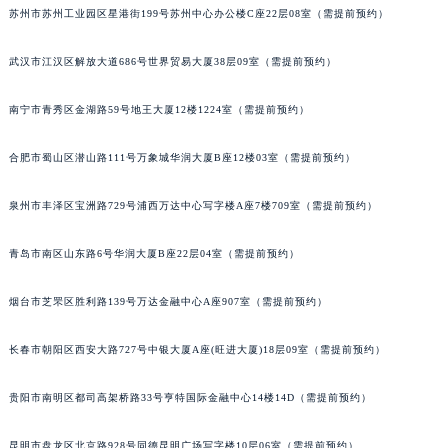
苏州市苏州工业园区星港街199号苏州中心办公楼C座22层08室（需提前预约）
山西省大同市平城区迎宾街百达翡丽售后服务中心（需提前预约）
山西省晋城市城区黄华街百达翡丽售后服务中心（需提前预约）
武汉市江汉区解放大道686号世界贸易大厦38层09室（需提前预约）
山西省晋中市榆次区顺城街百达翡丽售后服务中心（需提前预约）
山西省临汾市尧都区解放路百达翡丽售后服务中心（需提前预约）
南宁市青秀区金湖路59号地王大厦12楼1224室（需提前预约）
山西省吕梁市离石区永宁中路与建设街交叉口百达翡丽售后服务中心（需提前预约）
合肥市蜀山区潜山路111号万象城华润大厦B座12楼03室（需提前预约）
山西省朔州市朔城区怡西路与鄯阳西街交汇处百达翡丽售后服务中心（需提前预约）
山西省忻州市忻府区和平东街与七一南路交叉口百达翡丽售后服务中心（需提前预约）
泉州市丰泽区宝洲路729号浦西万达中心写字楼A座7楼709室（需提前预约）
山西省阳泉市郊区平阳东街与新城大道交叉口百达翡丽售后服务中心（需提前预约）
山西省运城市盐湖区河东街百达翡丽售后服务中心（需提前预约）
青岛市南区山东路6号华润大厦B座22层04室（需提前预约）
山西省长治市潞州区英雄中路百达翡丽售后服务中心（需提前预约）
山西省太原市迎泽区迎泽街道解放路15号亨得利名表维修授权店3楼百达翡丽售后服务中心（需提前预约）
烟台市芝罘区胜利路139号万达金融中心A座907室（需提前预约）
天津市和平区赤峰道136号天津国际金融中心26层2603室百达翡丽售后服务中心（需提前预约）
长春市朝阳区西安大路727号中银大厦A座(旺进大厦)18层09室（需提前预约）
安徽省安庆市迎江区人民路百达翡丽售后服务中心（需提前预约）
安徽省蚌埠市蚌山区淮河路百达翡丽售后服务中心（需提前预约）
贵阳市南明区都司高架桥路33号亨特国际金融中心14楼14D（需提前预约）
安徽省亳州市谯城区魏武大道百达翡丽售后服务中心（需提前预约）
安徽省池州市贵池区长江路百达翡丽售后服务中心（需提前预约）
昆明市盘龙区北京路928号同德昆明广场写字楼10层06室（需提前预约）