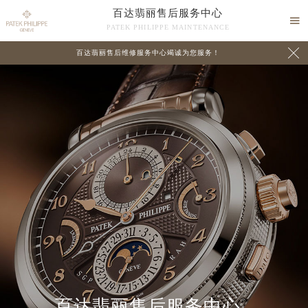
百达翡丽售后服务中心

PATEK PHILIPPE MAINTENANCE

百达翡丽售后维修服务中心竭诚为您服务！
中心介绍
联系我们
百达翡丽售后服务中心