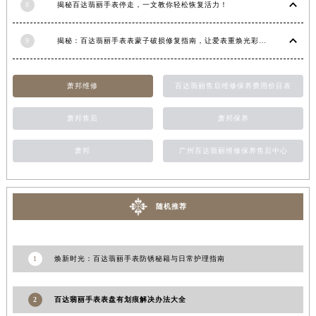
8
揭秘百达翡丽手表停走，一文教你轻松恢复活力！
青海省海东市乐都区滨河路百达翡丽售后服务中心（需提前预约）
青海省海南藏族自治州共和县青海湖大街百达翡丽售后服务中心（需提前预约）
9
揭秘：百达翡丽手表表蒙子破损修复指南，让爱表重焕光彩！
青海省海西蒙古族藏族自治州德令哈市柴达木路百达翡丽售后服务中心（需提前预约）
青海省黄南藏族自治州同仁市德合隆路百达翡丽售后服务中心（需提前预约）
萧邦维修
百达翡丽售后维修保养费用价目表
青海省西宁市城西区海湖新区西关大道百达翡丽售后服务中心（需提前预约）
青海省玉树藏族自治州结古镇胜利路百达翡丽售后服务中心（需提前预约）
萧邦售后
萧邦保养
陕西省安康市汉滨区金州路百达翡丽售后服务中心（需提前预约）
萧邦
广州百达翡丽维修保养售后中心
陕西省宝鸡市渭滨区经二路百达翡丽售后服务中心（需提前预约）
陕西省汉中市汉台区北大街百达翡丽售后服务中心（需提前预约）
陕西省商洛市商州区州城街百达翡丽售后服务中心（需提前预约）
随机推荐
陕西省铜川市王益区红旗街百达翡丽售后服务中心（需提前预约）
陕西省渭南市临渭区东风大街百达翡丽售后服务中心（需提前预约）
陕西省咸阳市秦都区沣西新城统一西路与白马河路交汇处百达翡丽售后服务中心（需提前预约）
1
焕新时光：百达翡丽手表防锈秘籍与日常护理指南
陕西省延安市宝塔区中心街百达翡丽售后服务中心（需提前预约）
陕西省榆林市榆阳区长兴路百达翡丽售后服务中心（需提前预约）
2
百达翡丽手表表盘有划痕解决办法大全
新疆维吾尔自治区阿克苏市东大街百达翡丽售后服务中心（需提前预约）