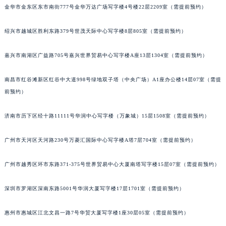
金华市金东区东市南街777号金华万达广场写字楼4号楼22层2209室（需提前预约）
黑龙江省大庆市萨尔图区会战大街百达翡丽售后服务中心（需提前预约）
黑龙江省鹤岗市向阳区红军路百达翡丽售后服务中心（需提前预约）
绍兴市越城区胜利东路379号世茂天际中心写字楼8层805室（需提前预约）
黑龙江省黑河市爱辉区中央街百达翡丽售后服务中心（需提前预约）
黑龙江省鸡西市鸡冠区红军路百达翡丽售后服务中心（需提前预约）
嘉兴市南湖区广益路705号嘉兴世界贸易中心写字楼A座13层1304室（需提前预约）
黑龙江省佳木斯市向阳区长安路百达翡丽售后服务中心（需提前预约）
南昌市红谷滩新区红谷中大道998号绿地双子塔（中央广场）A1座办公楼14层07室（需提
黑龙江省牡丹江市东安区太平路百达翡丽售后服务中心（需提前预约）
前预约）
黑龙江省七台河市桃山区大同街百达翡丽售后服务中心（需提前预约）
黑龙江省齐齐哈尔市龙沙区龙华路百达翡丽售后服务中心（需提前预约）
济南市历下区经十路11111号华润中心写字楼（万象城）15层1508室（需提前预约）
黑龙江省双鸭山市尖山区新兴大街百达翡丽售后服务中心（需提前预约）
黑龙江省绥化市北林区新华街与康庄路交叉口百达翡丽售后服务中心（需提前预约）
广州市天河区天河路230号万菱汇国际中心写字楼A塔7层704室（需提前预约）
黑龙江省伊春市伊美区通河路百达翡丽售后服务中心（需提前预约）
广州市越秀区环市东路371-375号世界贸易中心大厦南塔写字楼15层07室（需提前预约）
吉林省白城市洮北区明仁南街百达翡丽售后服务中心（需提前预约）
吉林省白山市浑江区浑江大街百达翡丽售后服务中心（需提前预约）
深圳市罗湖区深南东路5001号华润大厦写字楼17层1701室（需提前预约）
吉林省吉林市船营区河南街百达翡丽售后服务中心（需提前预约）
吉林省辽源市龙山区人民大街百达翡丽售后服务中心（需提前预约）
惠州市惠城区江北文昌一路7号华贸大厦写字楼1座30层05室（需提前预约）
吉林省梅河口市新华街道梅河大街百达翡丽售后服务中心（需提前预约）