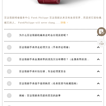
甘肃省金昌市金川区北京路百达翡丽售后服务中心（需提前预约）
甘肃省酒泉市肃州区西大街百达翡丽售后服务中心（需提前预约）
百达翡丽维修服务中心 Patek Philippe 百达翡丽从来没有改变世界，而是把它留给佩
甘肃省临夏市城南街道团结路百达翡丽售后服务中心（需提前预约）
戴它的人。 PatekPhilippe will never chang......
详情 >
甘肃省陇南市武都区人民路百达翡丽售后服务中心（需提前预约）

甘肃省平凉市崆峒区西大街百达翡丽售后服务中心（需提前预约）
2
为什么百达翡丽机械表走时会出现误差呢？
甘肃省庆阳市西峰区南大街百达翡丽售后服务中心（需提前预约）

甘肃省天水市秦州区民主路百达翡丽售后服务中心（需提前预约）
3
百达翡丽手表停走处理方法（手表停走维修）
甘肃省武威市凉州区迎宾路百达翡丽售后服务中心（需提前预约）
甘肃省张掖市甘州区民乐北路百达翡丽售后服务中心（需提前预约）
4
百达翡丽手表金属表带的清洗方法有哪些？（金属表带的清洗）
宁夏回族自治区固原市原州区文化街百达翡丽售后服务中心（需提前预约）
宁夏回族自治区石嘴山市大武口区贺兰山路百达翡丽售后服务中心（需提前预约）
5
百达翡丽手表针扣生锈，专业处理更安全
宁夏回族自治区吴忠市利通区开元大道百达翡丽售后服务中心（需提前预约）
6
百达翡丽手表值不值得购买（名表投资与收藏指南）
宁夏回族自治区银川市兴庆区新华东路97号新百中心C馆一层C1-18号商铺百达翡丽售后服务中心（需提前预约）
宁夏回族自治区中卫市沙坡头区鼓楼东街百达翡丽售后服务中心（需提前预约）
7
揭秘：百达翡丽表壳损伤背后的故事
青海省果洛藏族自治州玛沁县团结路百达翡丽售后服务中心（需提前预约）
青海省海北藏族自治州海晏县将军路百达翡丽售后服务中心（需提前预约）