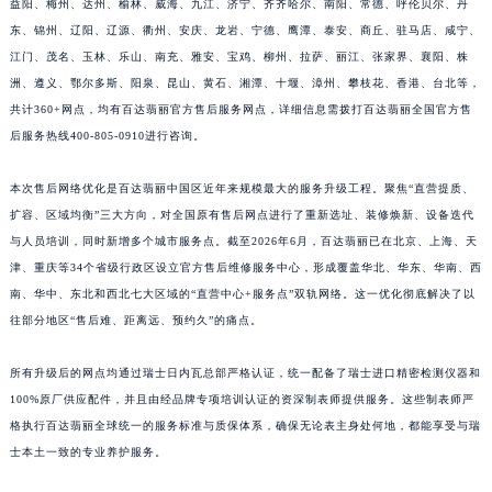
益阳、梅州、达州、榆林、威海、九江、济宁、齐齐哈尔、南阳、常德、呼伦贝尔、丹
江西省景德镇市珠山区珠山中路百达翡丽售后服务中心（需提前预约）
东、锦州、辽阳、辽源、衢州、安庆、龙岩、宁德、鹰潭、泰安、商丘、驻马店、咸宁、
江西省九江市浔阳区浔阳路百达翡丽售后服务中心（需提前预约）
江门、茂名、玉林、乐山、南充、雅安、宝鸡、柳州、拉萨、丽江、张家界、襄阳、株
江西省南昌市红谷滩新区红谷中大道998号绿地双子塔（中央广场）A1座办公楼14层1407室百达翡丽售后服务中心（需提前预约）
洲、遵义、鄂尔多斯、阳泉、昆山、黄石、湘潭、十堰、漳州、攀枝花、香港、台北等，
共计360+网点，均有百达翡丽官方售后服务网点，详细信息需拨打百达翡丽全国官方售
江西省萍乡市安源区萍安北大道与康庄路交叉口百达翡丽售后服务中心（需提前预约）
后服务热线400-805-0910进行咨询。
江西省上饶市信州区滨江西路百达翡丽售后服务中心（需提前预约）
江西省新余市渝水区北湖西路百达翡丽售后服务中心（需提前预约）
本次售后网络优化是百达翡丽中国区近年来规模最大的服务升级工程。聚焦“直营提质、
江西省宜春市袁州区中山中路百达翡丽售后服务中心（需提前预约）
扩容、区域均衡”三大方向，对全国原有售后网点进行了重新选址、装修焕新、设备迭代
江西省鹰潭市月湖区胜利东路百达翡丽售后服务中心（需提前预约）
与人员培训，同时新增多个城市服务点。截至2026年6月，百达翡丽已在北京、上海、天
山东省德州市德城区东风中路百达翡丽售后服务中心（需提前预约）
津、重庆等34个省级行政区设立官方售后维修服务中心，形成覆盖华北、华东、华南、西
南、华中、东北和西北七大区域的“直营中心+服务点”双轨网络。这一优化彻底解决了以
山东省东营市东营区济南路百达翡丽售后服务中心（需提前预约）
往部分地区“售后难、距离远、预约久”的痛点。
山东省济南市历下区经十路11111号华润中心写字楼（万象城）15层1508室百达翡丽售后服务中心（需提前预约）
山东省济宁市任城区太白楼路百达翡丽售后服务中心（需提前预约）
所有升级后的网点均通过瑞士日内瓦总部严格认证，统一配备了瑞士进口精密检测仪器和
山东省莱芜市文化南路8号银座商城名表维修一楼名表维修百达翡丽售后服务中心（需提前预约）
100%原厂供应配件，并且由经品牌专项培训认证的资深制表师提供服务。这些制表师严
山东省临沂市兰山区解放路百达翡丽售后服务中心（需提前预约）
格执行百达翡丽全球统一的服务标准与质保体系，确保无论表主身处何地，都能享受与瑞
山东省日照市东港区烟台路百达翡丽售后服务中心（需提前预约）
士本土一致的专业养护服务。
山东省泰安市泰山区财源街道泰山大街百达翡丽售后服务中心（需提前预约）