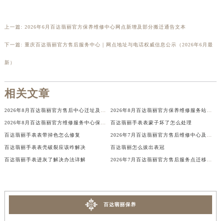
广西壮族自治区河池市金城江区金城江街道朝阳路百达翡丽售后服务中心（需提前预约）
广西壮族自治区贺州市八步区城东街道灵峰南路百达翡丽售后服务中心（需提前预约）
上一篇:
2026年6月百达翡丽官方保养维修中心网点新增及部分搬迁通告文本
广西壮族自治区来宾市兴宾区桂中大道百达翡丽售后服务中心（需提前预约）
下一篇:
重庆百达翡丽官方售后服务中心｜网点地址与电话权威信息公示（2026年6月最
广西壮族自治区柳州市城中区中山中路百达翡丽售后服务中心（需提前预约）
新）
广西壮族自治区钦州市钦南区金海湾东大街百达翡丽售后服务中心（需提前预约）
广西壮族自治区梧州市万秀区龙湖镇高旺路百达翡丽售后服务中心（需提前预约）
相关文章
广西壮族自治区玉林市玉州区金玉路百达翡丽售后服务中心（需提前预约）
海南省儋州市儋州市那大镇兰洋北路百达翡丽售后服务中心（需提前预约）
2026年8月百达翡丽官方售后中心迁址及新增网点补充快速参考
2026年8月百达翡丽官方保养维修服务站点迁移及新设总览详细说明文件定稿
海南省东方市八所镇解放西路百达翡丽售后服务中心（需提前预约）
2026年8月百达翡丽官方维修服务中心保养点搬迁及新设补充详情文件正式定稿
百达翡丽手表表蒙子坏了怎么处理
海南省琼海市嘉积镇东风路百达翡丽售后服务中心（需提前预约）
百达翡丽手表表带掉色怎么修复
2026年7月百达翡丽官方售后维修中心及保养中心迁址新增全记录
百达翡丽手表表壳破裂应该咋解决
百达翡丽怎么拔出表冠
海南省三沙市西沙区西沙群岛永兴岛北京路百达翡丽售后服务中心（需提前预约）
百达翡丽手表进灰了解决办法详解
2026年7月百达翡丽官方售后服务点迁移与新设最终确认公告
海南省三亚市吉阳区迎宾路百达翡丽售后服务中心（需提前预约）
海南省万宁市万城镇解放路百达翡丽售后服务中心（需提前预约）
海南省文昌市文城镇教育东路百达翡丽售后服务中心（需提前预约）
海南省五指山市通什镇三月三大道百达翡丽售后服务中心（需提前预约）
百达翡丽保养
香港特别行政区尖沙咀区油尖旺区广东道百达翡丽售后服务中心（需提前预约）