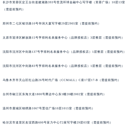
长沙市芙蓉区定王台街道建湘路393号世茂环球金融中心写字楼（芙蓉广场）10层13室
吉林省辽源市龙山区人民大街百达翡丽售后服务中心（需提前预约）
（需提前预约）
吉林省梅河口市新华街道梅河大街百达翡丽售后服务中心（需提前预约）
吉林省四平市铁东区紫气大路与南九经街交汇处百达翡丽售后服务中心（需提前预约）
郑州市二七区铭功路10号华润大厦写字楼29层2905室（需提前预约）
吉林省松原市宁江区五环大街百达翡丽售后服务中心（需提前预约）
太原市迎泽区解放路15号亨得利名表服务中心（品牌授权店）3层整层（需提前预约）
吉林省通化市东昌区环通乡江南大街百达翡丽售后服务中心（需提前预约）
吉林省延边市延吉市解放路百达翡丽售后服务中心（需提前预约）
沈阳市沈河区中街路137号亨得利名表服务中心（品牌授权店）1层整层（需提前预约）
辽宁省鞍山市铁东区站前街百达翡丽售后服务中心（需提前预约）
辽宁省本溪市平山区胜利路百达翡丽售后服务中心（需提前预约）
沈阳市沈河区中街路83号亨得利名表服务中心（品牌授权店）1层整层（需提前预约）
辽宁省朝阳市双塔区新华路百达翡丽售后服务中心（需提前预约）
辽宁省丹东市振兴区七经街百达翡丽售后服务中心（需提前预约）
乌鲁木齐市天山区红山路26号时代广场（CCMALL）C座17层17-B（需提前预约）
辽宁省抚顺市新抚区东一路百达翡丽售后服务中心（需提前预约）
台州市椒江区东海大道1800号腾达中心东1幢20楼2002室（需提前预约）
辽宁省阜新市海州区解放大街百达翡丽售后服务中心（需提前预约）
辽宁省葫芦岛市连山区中央路百达翡丽售后服务中心（需提前预约）
温州市鹿城区锦绣路1067号置信广场10层1015室（需提前预约）
辽宁省锦州市古塔区中央大街百达翡丽售后服务中心（需提前预约）
辽宁省辽阳市白塔区新运大街百达翡丽售后服务中心（需提前预约）
哈尔滨市道里区友谊西路600号富力中心T2座写字楼29层03室（需提前预约）
辽宁省盘锦市兴隆台区石油大街百达翡丽售后服务中心（需提前预约）