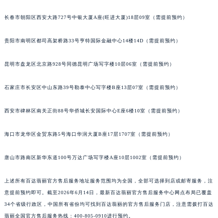
安徽省亳州市谯城区魏武大道百达翡丽售后服务中心（需提前预约）
长春市朝阳区西安大路727号中银大厦A座(旺进大厦)18层09室（需提前预约）
安徽省池州市贵池区长江路百达翡丽售后服务中心（需提前预约）
安徽省滁州市琅琊区南谯北路百达翡丽售后服务中心（需提前预约）
贵阳市南明区都司高架桥路33号亨特国际金融中心14楼14D（需提前预约）
安徽省阜阳市颍州区颍州北路百达翡丽售后服务中心（需提前预约）
安徽省淮北市相山区淮海路百达翡丽售后服务中心（需提前预约）
昆明市盘龙区北京路928号同德昆明广场写字楼10层06室（需提前预约）
安徽省淮南市田家庵区国庆中路百达翡丽售后服务中心（需提前预约）
石家庄市长安区中山东路39号勒泰中心写字楼B座13层07室（需提前预约）
安徽省黄山市屯溪区黄山西路百达翡丽售后服务中心（需提前预约）
安徽省六安市金安区解放中路百达翡丽售后服务中心（需提前预约）
西安市碑林区南关正街88号华侨城长安国际中心E座6楼10室（需提前预约）
安徽省马鞍山市雨山区湖南西路百达翡丽售后服务中心（需提前预约）
安徽省宿州市埇桥区人民中路百达翡丽售后服务中心（需提前预约）
海口市龙华区金贸东路5号海口华润大厦B座17层1707室（需提前预约）
安徽省铜陵市铜官区石城大道百达翡丽售后服务中心（需提前预约）
唐山市路南区新华东道100号万达广场写字楼A座10层1002室（需提前预约）
安徽省芜湖市镜湖区中山路步行街百达翡丽售后服务中心（需提前预约）
安徽省宣城市宣州区叠嶂西路百达翡丽售后服务中心（需提前预约）
上述所有百达翡丽官方售后服务地址服务范围均为全国，全部可选择到店或邮寄服务，注
福建省龙岩市新罗区九一南路百达翡丽售后服务中心（需提前预约）
意提前预约即可。截至2026年6月14日，最新百达翡丽官方售后服务中心网点布局已覆盖
福建省南平市建阳区人民西路百达翡丽售后服务中心（需提前预约）
34个省级行政区，中国所有省份均可找到百达翡丽的官方售后服务门店，注意需拨打百达
福建省宁德市蕉城区天湖东路百达翡丽售后服务中心（需提前预约）
翡丽全国官方售后服务热线：400-805-0910进行预约。