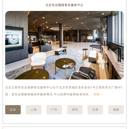
北京百达翡丽售后服务中心
香港特别行政区金钟区中西区金钟道百达翡丽售后服务中心（需提前预约）
香港特别行政区九龙区油尖旺区弥敦道百达翡丽售后服务中心（需提前预约）
香港特别行政区铜锣湾区湾仔区轩尼诗道百达翡丽售后服务中心（需提前预约）
河南省安阳市文峰区解放大道百达翡丽售后服务中心（需提前预约）
河南省鹤壁市淇滨区九州路百达翡丽售后服务中心（需提前预约）
河南省济源市沁园街道济水大道百达翡丽售后服务中心（需提前预约）
河南省焦作市解放区解放路百达翡丽售后服务中心（需提前预约）
河南省开封市鼓楼区中山路百达翡丽售后服务中心（需提前预约）
河南省洛阳市西工区中州中路与解放路交叉口百达翡丽售后服务中心（需提前预约）
河南省漯河市源汇区交通路百达翡丽售后服务中心（需提前预约）
河南省南阳市宛城区范蠡东路与南都路交叉口百达翡丽售后服务中心（需提前预约）
北京王府井百达翡丽售后服务中心位于北京市东城区东长安街1号王府井东方广场W3
上
河南省平顶山市卫东区建设路百达翡丽售后服务中心（需提前预约）
座，是百达翡丽维修保养服务网点,中心技师均接受标准培训....
详情 >
修
河南省濮阳市大华龙区开州路绿城路交叉口百达翡丽售后服务中心（需提前预约）
北京
上海
广州
深圳
天津
成都
河南省三门峡市湖滨区和平路百达翡丽售后服务中心（需提前预约）
河南省商丘市梁园区神火大道百达翡丽售后服务中心（需提前预约）
河南省新乡市红旗区人民路百达翡丽售后服务中心（需提前预约）