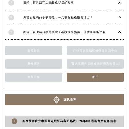
7
揭秘：百达翡丽表壳损伤背后的故事
甘肃省合作市人民街百达翡丽售后服务中心（需提前预约）
甘肃省嘉峪关市雄关区新华中路百达翡丽售后服务中心（需提前预约）
8
揭秘百达翡丽手表停走，一文教你轻松恢复活力！
甘肃省金昌市金川区北京路百达翡丽售后服务中心（需提前预约）
甘肃省酒泉市肃州区西大街百达翡丽售后服务中心（需提前预约）
9
揭秘：百达翡丽手表表蒙子破损修复指南，让爱表重焕光彩！
甘肃省临夏市城南街道团结路百达翡丽售后服务中心（需提前预约）
甘肃省陇南市武都区人民路百达翡丽售后服务中心（需提前预约）
萧邦售后
广州百达翡丽维修保养售后中心
甘肃省平凉市崆峒区西大街百达翡丽售后服务中心（需提前预约）
甘肃省庆阳市西峰区南大街百达翡丽售后服务中心（需提前预约）
萧邦保养
百达翡丽售后维修保养费用价目表
甘肃省天水市秦州区民主路百达翡丽售后服务中心（需提前预约）
萧邦维修
萧邦
甘肃省武威市凉州区迎宾路百达翡丽售后服务中心（需提前预约）
甘肃省张掖市甘州区民乐北路百达翡丽售后服务中心（需提前预约）
宁夏回族自治区固原市原州区文化街百达翡丽售后服务中心（需提前预约）
随机推荐
宁夏回族自治区石嘴山市大武口区贺兰山路百达翡丽售后服务中心（需提前预约）
宁夏回族自治区吴忠市利通区开元大道百达翡丽售后服务中心（需提前预约）
宁夏回族自治区银川市兴庆区新华东路97号新百中心C馆一层C1-18号商铺百达翡丽售后服务中心（需提前预约）
1
百达翡丽官方中国网点地址与客户热线2026年8月最新售后服务信息
宁夏回族自治区中卫市沙坡头区鼓楼东街百达翡丽售后服务中心（需提前预约）