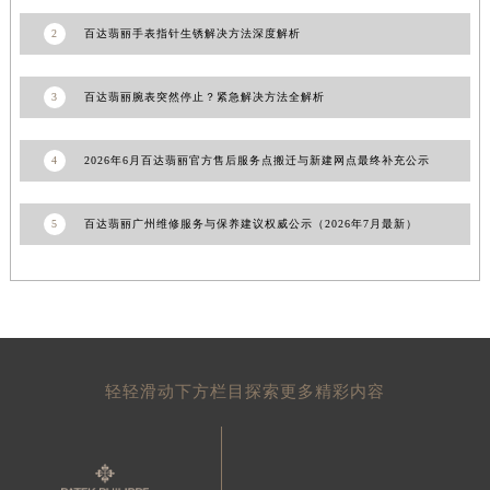
青海省果洛藏族自治州玛沁县团结路百达翡丽售后服务中心（需提前预约）
2
百达翡丽手表指针生锈解决方法深度解析
青海省海北藏族自治州海晏县将军路百达翡丽售后服务中心（需提前预约）
青海省海东市乐都区滨河路百达翡丽售后服务中心（需提前预约）
3
百达翡丽腕表突然停止？紧急解决方法全解析
青海省海南藏族自治州共和县青海湖大街百达翡丽售后服务中心（需提前预约）
青海省海西蒙古族藏族自治州德令哈市柴达木路百达翡丽售后服务中心（需提前预约）
4
2026年6月百达翡丽官方售后服务点搬迁与新建网点最终补充公示
青海省黄南藏族自治州同仁市德合隆路百达翡丽售后服务中心（需提前预约）
青海省西宁市城西区海湖新区西关大道百达翡丽售后服务中心（需提前预约）
5
百达翡丽广州维修服务与保养建议权威公示（2026年7月最新）
青海省玉树藏族自治州结古镇胜利路百达翡丽售后服务中心（需提前预约）
陕西省安康市汉滨区金州路百达翡丽售后服务中心（需提前预约）
陕西省宝鸡市渭滨区经二路百达翡丽售后服务中心（需提前预约）
陕西省汉中市汉台区北大街百达翡丽售后服务中心（需提前预约）
陕西省商洛市商州区州城街百达翡丽售后服务中心（需提前预约）
陕西省铜川市王益区红旗街百达翡丽售后服务中心（需提前预约）
轻轻滑动下方栏目探索更多精彩内容
陕西省渭南市临渭区东风大街百达翡丽售后服务中心（需提前预约）
陕西省咸阳市秦都区沣西新城统一西路与白马河路交汇处百达翡丽售后服务中心（需提前预约）
陕西省延安市宝塔区中心街百达翡丽售后服务中心（需提前预约）