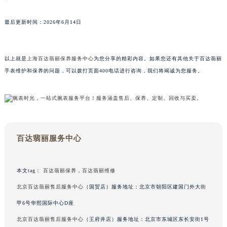
澳门特别行政区风顺堂区南湾大马路百达翡丽售后服务中心（需提前预约）
最后更新时间：2026年6月14日
澳门特别行政区花地玛堂区关闸广场百达翡丽售后服务中心（需提前预约）
澳门特别行政区花王堂区大三巴商圈百达翡丽售后服务中心（需提前预约）
澳门特别行政区嘉模堂区官也街百达翡丽售后服务中心（需提前预约）
以上就是
上海百达翡丽保养服务中心
为您分享的精彩内容。如果您还有其他关于百达翡丽
澳门省路氹城市金光大道百达翡丽售后服务中心（需提前预约）
手表维护和保养的问题，可以拨打页面400电话进行咨询，我们将竭诚为您服务。
澳门特别行政区望德堂区塔石广场百达翡丽售后服务中心（需提前预约）
福建省福州市鼓楼区五四路128-1号恒力城写字楼15层03室百达翡丽售后服务中心（需提前预约）
福建省厦门市思明区湖滨东路95号万象城华润大厦B座11层1104室百达翡丽售后服务中心（需提前预约）
广东省潮州市潮安区新风路与潮汕路交汇处百达翡丽售后服务中心（需提前预约）
百达翡丽服务中心
广东省广州市天河区天河路230号万菱汇国际中心A塔7层704室百达翡丽售后服务中心（需提前预约）
广东省广州市越秀区环市东路371-375号世界贸易中心大厦南塔15层1507室百达翡丽售后服务中心（需提前预约）
广东省河源市源城区越王大道百达翡丽售后服务中心（需提前预约）
本文tag：
百达翡丽保养
，
百达翡丽维修
广东省惠州市惠城区江北文昌一路7号华贸大厦1座30层3005室百达翡丽售后服务中心（需提前预约）
北京百达翡丽售后服务中心
（国贸店）服务地址：北京市朝阳区建国门外大街
广东省江门市蓬江区广场西路百达翡丽售后服务中心（需提前预约）
甲6号华熙国际中心D座
广东省揭阳市榕城进贤门步行街百达翡丽售后服务中心（需提前预约）
北京百达翡丽售后服务中心
（王府井店）服务地址：北京市东城区东长安街1号
广东省茂名市电白区水东街道迎宾大道百达翡丽售后服务中心（需提前预约）