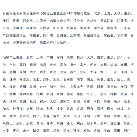
福建省莆田市城厢区霞林街道荔华东大道百达翡丽售后服务中心（需提前预约）
目前
百达翡丽售后
服务中心网点已覆盖全国34个省级行政区：北京、上海、天津、重庆、
福建省三明市三元区东乾二路百达翡丽售后服务中心（需提前预约）
澳门、香港、河北省、山西省、内蒙古自治区、辽宁省、吉林省、黑龙江省、江苏省、浙
福建省漳州市龙文区步港路百达翡丽售后服务中心（需提前预约）
江省、安徽省、福建省、江西省、山东省、台湾省、河南省、湖北省、湖南省、广东省、
江苏省常州市新北区龙锦路1590号现代传媒中心5号楼10层1008室百达翡丽售后服务中心（需提前预约）
广西壮族自治区、海南省、四川省、贵州省、云南省、西藏自治区、陕西省、甘肃省、青
江苏省淮安市清江浦区淮海北路百达翡丽售后服务中心（需提前预约）
海省、宁夏回族自治区、新疆维吾尔自治区；
江苏省连云港市海州区通灌北路百达翡丽售后服务中心（需提前预约）
江苏省南京市秦淮区中山南路1号南京中心22层22-C1-C3室百达翡丽售后服务中心（需提前预约）
地级市已覆盖：北京、上海、广州、深圳、成都、杭州、天津、南京、重庆、郑州、长
沙、宁波、厦门、福州、南昌、金华、嘉兴、扬州、常州、绍兴、徐州、盐城、泰州、济
江苏省宿迁市宿城区西湖路百达翡丽售后服务中心（需提前预约）
南、惠州、苏州、武汉、西安、青岛、无锡、温州、沈阳、大连、海口、三亚、佛山、东
江苏省泰州市海陵区永定东路399号置地商务中心东塔（华润万象城）17层1706室百达翡丽售后服务中心（需提前预约）
莞、珠海、哈尔滨、合肥、昆明、太原、石家庄、南宁、南通、长春、烟台、唐山、廊
江苏省徐州市鼓楼区淮海东路29号苏宁广场IFC国际金融中心35层3508室百达翡丽售后服务中心（需提前预约）
坊、保定、贵阳、泉州、台州、湖州、中山、乌鲁木齐、洛阳、邯郸、秦皇岛、澳门、西
江苏省盐城市盐都区世纪大道5号盐城金融城写字楼1号楼16层1604室百达翡丽售后服务中心（需提前预约）
宁、潍坊、呼和浩特、沧州、鞍山、赣州、临沂、岳阳、平顶山、镇江、桂林、芜湖、汕
江苏省扬州市邗江区国展路29号星耀天地写字楼1号楼18层1803室百达翡丽售后服务中心（需提前预约）
头、淄博、兰州、银川、郴州、大庆、张家口、衡阳、焦作、周口、邵阳、亳州、新乡、
江苏省镇江市京口区中山东路百达翡丽售后服务中心（需提前预约）
衡水、牡丹江、德州、聊城、包头、淮安、宜昌、许昌、邢台、宿迁、丽水、蚌埠、上
饶、晋中、葫芦岛、四平、宜春、滁州、大同、舟山、绵阳、天水、德阳、承德、绥化、
江西省抚州市临川区赣东大道百达翡丽售后服务中心（需提前预约）
马鞍山、三明、滨州、黄冈、赤峰、荆州、通化、鸡西、佳木斯、黑河、连云港、阜阳、
江西省赣州市章贡区文清路百达翡丽售后服务中心（需提前预约）
吉安、枣庄、永州、清远、揭阳、梧州、渭南、延安、长治、运城、淮南、莆田、荆门、
江西省吉安市吉州区井冈山大道百达翡丽售后服务中心（需提前预约）