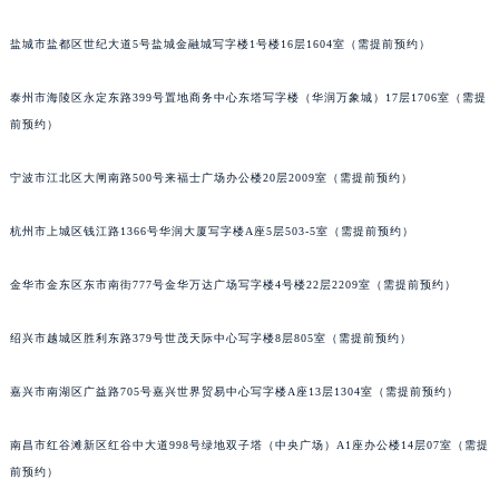
苏州市苏州工业园区星港街199号苏州中心办公楼C座22层08室（需提前预约）
盐城市盐都区世纪大道5号盐城金融城写字楼1号楼16层1604室（需提前预约）
武汉市江汉区解放大道686号世界贸易大厦38层09室（需提前预约）
南宁市青秀区金湖路59号地王大厦12楼1224室（需提前预约）
泰州市海陵区永定东路399号置地商务中心东塔写字楼（华润万象城）17层1706室（需提
合肥市蜀山区潜山路111号万象城华润大厦B座12楼03室（需提前预约）
前预约）
泉州市丰泽区宝洲路729号浦西万达中心写字楼A座7楼709室（需提前预约）
青岛市南区山东路6号华润大厦B座22层04室（需提前预约）
宁波市江北区大闸南路500号来福士广场办公楼20层2009室（需提前预约）
烟台市芝罘区胜利路139号万达金融中心A座907室（需提前预约）
杭州市上城区钱江路1366号华润大厦写字楼A座5层503-5室（需提前预约）
长春市朝阳区西安大路727号中银大厦A座(旺进大厦)18层09室（需提前预约）
贵阳市南明区都司高架桥路33号亨特国际金融中心14楼14D（需提前预约）
金华市金东区东市南街777号金华万达广场写字楼4号楼22层2209室（需提前预约）
昆明市盘龙区北京路928号同德昆明广场写字楼10层06室（需提前预约）
石家庄市长安区中山东路39号勒泰中心写字楼B座13层07室（需提前预约）
绍兴市越城区胜利东路379号世茂天际中心写字楼8层805室（需提前预约）
西安市碑林区南关正街88号华侨城长安国际中心E座6楼10室（需提前预约）
嘉兴市南湖区广益路705号嘉兴世界贸易中心写字楼A座13层1304室（需提前预约）
海口市龙华区金贸东路5号海口华润大厦B座17层1707室（需提前预约）
唐山市路南区新华东道100号万达广场写字楼A座10层1002室（需提前预约）
南昌市红谷滩新区红谷中大道998号绿地双子塔（中央广场）A1座办公楼14层07室（需提
台州市椒江区东海大道1800号腾达中心东1幢20楼2002室（需提前预约）
前预约）
内蒙古自治区呼和浩特市玉泉区大学西街70号华润万象城写字楼（鄂尔多斯大厦）23层2326室（需提前预约）