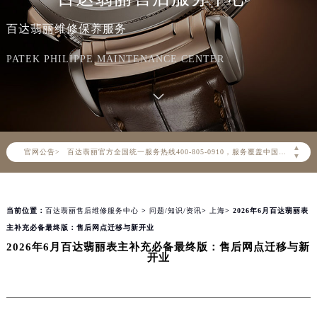
百达翡丽维修保养服务
PATEK PHILIPPE MAINTENANCE CENTER
2026年8月百达翡丽中国区售后服务网络优化升级公告
2026年8月百达翡丽全国官方售后客户服务热线：400-805-0910
▲
官网公告>
百达翡丽官方全国统一服务热线400-805-0910，服务覆盖中国大陆、香港、澳门、台湾全部区域（非大陆需加拨“+86”）
▼
2026年8月百达翡丽售后服务中心最新网点地址：
北京市朝阳区建国门外大街甲6号华熙国际中心写字楼D座11层1102室（北京总部）（需提前预约）
当前位置：
百达翡丽售后维修服务中心
>
问题/知识/资讯
>
上海
> 2026年6月百达翡丽表
北京市东城区东长安街1号东方广场写字楼W3座6层602室（需提前预约）
主补充必备最终版：售后网点迁移与新开业
天津市和平区赤峰道136号天津国际金融中心写字楼26层2603室（需提前预约）
2026年6月百达翡丽表主补充必备最终版：售后网点迁移与新
上海市徐汇区虹桥路3号港汇中心写字楼2座37层3705室（需提前预约）
开业
上海市黄浦区南京东路299号宏伊国际广场写字楼8层806室（需提前预约）
南京市秦淮区中山南路1号（新街口）南京中心写字楼22层C1-1室（需提前预约）
常州市新北区龙锦路1590号现代传媒中心写字楼5号楼10层1008室（需提前预约）