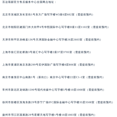
百达翡丽官方售后服务中心全国网点地址：
福州市鼓楼区五四路128-1号恒力城写字楼15层03室（需提前预约）
成都市锦江区人民东路6号SAC东原中心写字楼24层2406B室（需提前预约）
北京市东城区东长安街1号东方广场写字楼W3座6层602室（需提前预约）
重庆市江北区观音桥步行街2号融恒时代广场写字楼9层902室（需提前预约）
长沙市芙蓉区定王台街道建湘路393号世茂环球金融中心写字楼（芙蓉广场）10层13室（需提前预约）
北京市朝阳区建国门外大街甲6号华熙国际中心写字楼D座11层1102室（需提前预约）
郑州市二七区铭功路10号华润大厦写字楼29层2905室（需提前预约）
天津市和平区赤峰道136号天津国际金融中心写字楼26层2603室（需提前预约）
太原市迎泽区解放路15号亨得利名表服务中心（品牌授权店）3层整层（需提前预约）
沈阳市沈河区中街路137号亨得利名表服务中心（品牌授权店）1层整层（需提前预约）
上海市徐汇区虹桥路3号港汇中心写字楼2座37层3705室（需提前预约）
沈阳市沈河区中街路83号亨得利名表服务中心（品牌授权店）1层整层（需提前预约）
乌鲁木齐市天山区红山路26号时代广场（CCMALL）C座17层17-B（需提前预约）
上海市黄浦区南京东路299号宏伊国际广场写字楼8层806室（需提前预约）
温州市鹿城区锦绣路1067号置信广场10层1015室（需提前预约）
南京市秦淮区中山南路1号（新街口）南京中心写字楼22层C1-1室（需提前预约）
哈尔滨市道里区友谊西路600号富力中心T2座写字楼29层03室（需提前预约）
大连市中山区人民路15号国际金融大厦7层G室（需提前预约）
常州市新北区龙锦路1590号现代传媒中心写字楼5号楼10层1008室（需提前预约）
佛山市禅城区季华五路57号万科金融中心C座12层1205室（需提前预约）
东莞市东城街道鸿福东路1号民盈国贸中心T1写字楼9层907室（需提前预约）
徐州市鼓楼区淮海东路29号苏宁广场IFC国际金融中心写字楼35层3508室（需提前预约）
无锡市梁溪区人民中路139号恒隆广场写字楼1座11层1104室（需提前预约）
南通市崇川区工农路57号圆融广场写字楼16层1603室（需提前预约）
扬州市邗江区国展路29号星耀天地写字楼1号楼18层1803室（需提前预约）