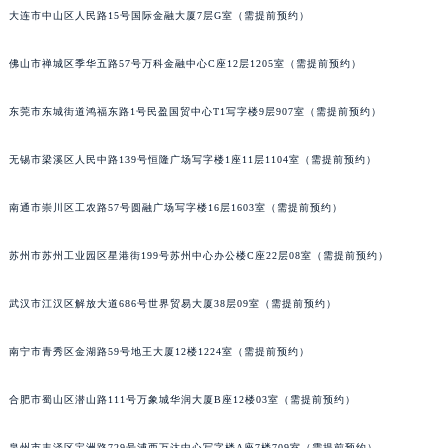
大连市中山区人民路15号国际金融大厦7层G室（需提前预约）
辽宁省铁岭市银州区南马路百达翡丽售后服务中心（需提前预约）
辽宁省营口市站前区市府路与渤海大街交叉口百达翡丽售后服务中心（需提前预约）
佛山市禅城区季华五路57号万科金融中心C座12层1205室（需提前预约）
辽宁省沈阳市沈河区中街路137号亨得利名表维修授权店1楼百达翡丽售后服务中心（需提前预约）
辽宁省沈阳市沈河区中街路83号亨得利名表维修授权店1楼百达翡丽售后服务中心（需提前预约）
东莞市东城街道鸿福东路1号民盈国贸中心T1写字楼9层907室（需提前预约）
北京市朝阳区建国门外大街甲6号华熙国际中心D座11层1102室百达翡丽售后服务中心（北京总部）（需提前预约）
北京市东城区东长安街1号王府井东方广场W3座6层602室百达翡丽售后服务中心（需提前预约）
无锡市梁溪区人民中路139号恒隆广场写字楼1座11层1104室（需提前预约）
河北省保定市竞秀区朝阳北大街北国先天下百达翡丽售后服务中心（需提前预约）
南通市崇川区工农路57号圆融广场写字楼16层1603室（需提前预约）
内蒙古自治区阿拉善盟市左旗土尔扈特大街百达翡丽售后服务中心（需提前预约）
内蒙古自治区巴彦淖尔市临河区新华街百达翡丽售后服务中心（需提前预约）
苏州市苏州工业园区星港街199号苏州中心办公楼C座22层08室（需提前预约）
内蒙古自治区包头市青山区幸福路甲3号王府井百货名表维修百达翡丽售后服务中心（需提前预约）
内蒙古自治区赤峰市红山区哈达街百达翡丽售后服务中心（需提前预约）
武汉市江汉区解放大道686号世界贸易大厦38层09室（需提前预约）
内蒙古自治区鄂尔多斯市东胜区伊金霍洛街百达翡丽售后服务中心（需提前预约）
南宁市青秀区金湖路59号地王大厦12楼1224室（需提前预约）
内蒙古自治区呼伦贝尔市海拉尔区中央街百达翡丽售后服务中心（需提前预约）
内蒙古自治区通辽市科尔沁区明仁大街百达翡丽售后服务中心（需提前预约）
合肥市蜀山区潜山路111号万象城华润大厦B座12楼03室（需提前预约）
内蒙古自治区乌海市海勃湾区人民南路百达翡丽售后服务中心（需提前预约）
内蒙古自治区乌兰察布市集宁区恩和大街百达翡丽售后服务中心（需提前预约）
泉州市丰泽区宝洲路729号浦西万达中心写字楼A座7楼709室（需提前预约）