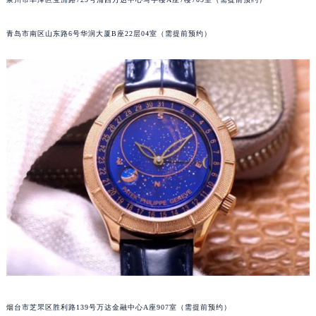
内蒙古自治区锡林郭勒盟市锡林浩特市光明街与额尔敦路交叉口百达翡丽售后服务中心（需提前预约）
内蒙古自治区兴安盟市乌兰浩特市兴安大街百达翡丽售后服务中心（需提前预约）
青岛市南区山东路6号华润大厦B座22层04室（需提前预约）
山西省大同市平城区迎宾街百达翡丽售后服务中心（需提前预约）
山西省晋城市城区黄华街百达翡丽售后服务中心（需提前预约）
山西省晋中市榆次区顺城街百达翡丽售后服务中心（需提前预约）
山西省临汾市尧都区解放路百达翡丽售后服务中心（需提前预约）
山西省吕梁市离石区永宁中路与建设街交叉口百达翡丽售后服务中心（需提前预约）
山西省朔州市朔城区怡西路与鄯阳西街交汇处百达翡丽售后服务中心（需提前预约）
山西省忻州市忻府区和平东街与七一南路交叉口百达翡丽售后服务中心（需提前预约）
山西省阳泉市郊区平阳东街与新城大道交叉口百达翡丽售后服务中心（需提前预约）
山西省运城市盐湖区河东街百达翡丽售后服务中心（需提前预约）
山西省长治市潞州区英雄中路百达翡丽售后服务中心（需提前预约）
山西省太原市迎泽区迎泽街道解放路15号亨得利名表维修授权店3楼百达翡丽售后服务中心（需提前预约）
天津市和平区赤峰道136号天津国际金融中心26层2603室百达翡丽售后服务中心（需提前预约）
安徽省安庆市迎江区人民路百达翡丽售后服务中心（需提前预约）
烟台市芝罘区胜利路139号万达金融中心A座907室（需提前预约）
安徽省蚌埠市蚌山区淮河路百达翡丽售后服务中心（需提前预约）