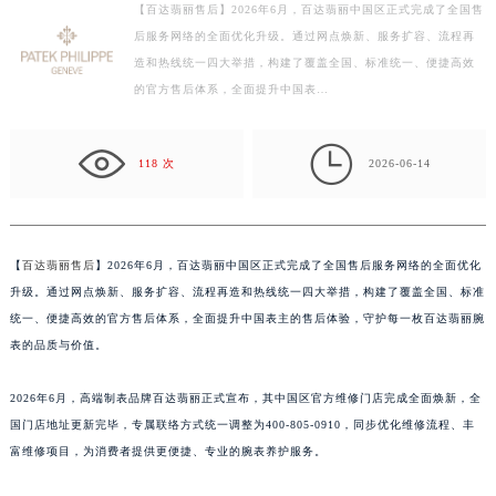
【百达翡丽售后】2026年6月，百达翡丽中国区正式完成了全国售
徐州市鼓楼区淮海东路29号苏宁广场IFC国际金融中心写字楼35层3508室（需提前预约）
后服务网络的全面优化升级。通过网点焕新、服务扩容、流程再
扬州市邗江区国展路29号星耀天地写字楼1号楼18层1803室（需提前预约）
造和热线统一四大举措，构建了覆盖全国、标准统一、便捷高效
盐城市盐都区世纪大道5号盐城金融城写字楼1号楼16层1604室（需提前预约）
的官方售后体系，全面提升中国表…
泰州市海陵区永定东路399号置地商务中心东塔写字楼（华润万象城）17层1706室（需提前预约）
宁波市江北区大闸南路500号来福士广场办公楼20层2009室（需提前预约）

118 次
2026-06-14
杭州市上城区钱江路1366号华润大厦写字楼A座5层503-5室（需提前预约）
金华市金东区东市南街777号金华万达广场写字楼4号楼22层2209室（需提前预约）
绍兴市越城区胜利东路379号世茂天际中心写字楼8层805室（需提前预约）
【
百达翡丽售后
】2026年6月，百达翡丽中国区正式完成了全国售后服务网络的全面优化
嘉兴市南湖区广益路705号嘉兴世界贸易中心写字楼A座13层1304室（需提前预约）
升级。通过网点焕新、服务扩容、流程再造和热线统一四大举措，构建了覆盖全国、标准
南昌市红谷滩新区红谷中大道998号绿地双子塔（中央广场）A1座办公楼14层07室（需提前预约）
统一、便捷高效的官方售后体系，全面提升中国表主的售后体验，守护每一枚百达翡丽腕
济南市历下区经十路11111号华润中心写字楼（万象城）15层1508室（需提前预约）
表的品质与价值。
广州市天河区天河路230号万菱汇国际中心写字楼A塔7层704室（需提前预约）
广州市越秀区环市东路371-375号世界贸易中心大厦南塔写字楼15层07室（需提前预约）
2026年6月，高端制表品牌百达翡丽正式宣布，其中国区官方维修门店完成全面焕新，全
深圳市罗湖区深南东路5001号华润大厦写字楼17层1701室（需提前预约）
国门店地址更新完毕，专属联络方式统一调整为400-805-0910，同步优化维修流程、丰
富维修项目，为消费者提供更便捷、专业的腕表养护服务。
惠州市惠城区江北文昌一路7号华贸大厦写字楼1座30层05室（需提前预约）
厦门市思明区湖滨东路95号华润大厦写字楼B座11层1104室（需提前预约）