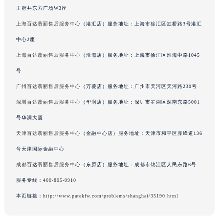
王府井东方广场W3座
广东省梅州市梅江区金燕大道百达翡丽售后服务中心（需提前预约）
广东省清远市清城区湖西路百达翡丽售后服务中心（需提前预约）
上海百达翡丽售后服务中心
（港汇店）服务地址：上海市徐汇区虹桥路3号港汇
广东省汕头市龙湖区长平路百达翡丽售后服务中心（需提前预约）
中心2座
广东省汕尾市城区香洲街道园林社区翠园街百达翡丽售后服务中心（需提前预约）
上海百达翡丽售后服务中心
（淮海店）服务地址：上海市徐汇区淮海中路1045
广东省韶关市武江区芙蓉新区与老城中心交汇处百达翡丽售后服务中心（需提前预约）
号
广东省深圳市罗湖区深南东路5001号华润大厦17层1701室百达翡丽售后服务中心（需提前预约）
广州百达翡丽售后服务中心
（万菱店）服务地址：广州市天河区天河路230号
广东省阳江市江城区东风一路百达翡丽售后服务中心（需提前预约）
深圳百达翡丽售后服务中心
（华润店）服务地址：深圳市罗湖区深南东路5001
广东省云浮市云城区金山路百达翡丽售后服务中心（需提前预约）
号华润大厦
广东省湛江市赤坎区观海北路百达翡丽售后服务中心（需提前预约）
广东省肇庆市端州区信安大道与砚都大道交汇处百达翡丽售后服务中心（需提前预约）
天津百达翡丽售后服务中心
（金融中心店）服务地址：天津市和平区赤峰道136
广西壮族自治区百色市右江区中山二路百达翡丽售后服务中心（需提前预约）
号天津国际金融中心
广西壮族自治区北海市海城区北京路百达翡丽售后服务中心（需提前预约）
成都百达翡丽售后服务中心
（东原店）服务地址：成都市锦江区人民东路6号
广西壮族自治区崇左市江州区石景林街道友谊大道与丽川路交汇处百达翡丽售后服务中心（需提前预约）
服务专线：
400-805-0910
广西壮族自治区防城港市港口区金花茶大道百达翡丽售后服务中心（需提前预约）
本页链接：
http://www.patekfw.com/problems/shanghai/35190.html
广西壮族自治区贵港市港北区港城街道布山大道与仙衣路交叉口百达翡丽售后服务中心（需提前预约）
广西壮族自治区桂林市秀峰区红岭路百达翡丽售后服务中心（需提前预约）