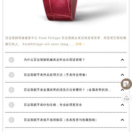
湖南省常德市武陵区人民路百达翡丽售后服务中心（需提前预约）
湖南省郴州市北湖区国庆北路百达翡丽售后服务中心（需提前预约）
湖南省衡阳市雁峰区解放路百达翡丽售后服务中心（需提前预约）
湖南省怀化市鹤城区迎丰中路百达翡丽售后服务中心（需提前预约）
百达翡丽维修服务中心 Patek Philippe 百达翡丽从来没有改变世界，而是把它留给佩
湖南省娄底市娄星区长青街百达翡丽售后服务中心（需提前预约）
戴它的人。 PatekPhilippe will never chang......
详情 >
湖南省邵阳市双清区东风路百达翡丽售后服务中心（需提前预约）
湖南省湘潭市雨湖区莲城大道百达翡丽售后服务中心（需提前预约）
2
为什么百达翡丽机械表走时会出现误差呢？
湖南省益阳市赫山区桃花仑路百达翡丽售后服务中心（需提前预约）
湖南省永州市冷水滩区永州大道与中兴路交叉口百达翡丽售后服务中心（需提前预约）
3
百达翡丽手表停走处理方法（手表停走维修）
湖南省岳阳市岳阳楼区东茅岭路百达翡丽售后服务中心（需提前预约）

湖南省张家界市永定区解放路百达翡丽售后服务中心（需提前预约）
4
百达翡丽手表金属表带的清洗方法有哪些？（金属表带的清洗）
湖南省长沙市芙蓉区建湘路393号世茂环球金融中心写字楼10层1013室百达翡丽售后服务中心（需提前预约）

湖南省株洲市芦淞区建设南路百达翡丽售后服务中心（需提前预约）
5
百达翡丽手表针扣生锈，专业处理更安全
甘肃省白银市白银区北京路百达翡丽售后服务中心（需提前预约）
6
百达翡丽手表值不值得购买（名表投资与收藏指南）
甘肃省定西市安定区解放路百达翡丽售后服务中心（需提前预约）
甘肃省敦煌市沙州镇阳关中路百达翡丽售后服务中心（需提前预约）