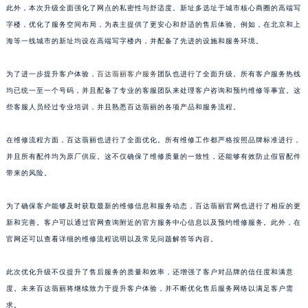
此外，本次升级全面强化了网点的私密性与舒适度。新址多选址于城市核心商圈的高端写
山东省威海市环翠区新威海路89号振华商厦一楼名表维修百达翡丽售后服务中心（需提前预约）
字楼，优化了服务空间布局，为表主提供了更安心和舒适的售后体验。例如，在北京和上
山东省潍坊市奎文区东风东街百达翡丽售后服务中心（需提前预约）
海等一线城市的新址均设在高端写字楼内，并配备了先进的设施和服务环境。
山东省枣庄市滕州市北辛路与善国路交叉口百达翡丽售后服务中心（需提前预约）
山东省淄博市张店区金晶大道百达翡丽售后服务中心（需提前预约）
为了进一步提升客户体验，
百达翡丽客户服务
团队也进行了全面升级。所有客户服务热线
上海市黄浦区南京东路299号宏伊国际广场写字楼8层806室百达翡丽售后服务中心（需提前预约）
均已统一至一个号码，并且配备了专业的客服团队来处理客户咨询和预约维修等事宜。这
些客服人员经过专业培训，并且熟悉百达翡丽的各项产品和服务流程。
上海市徐汇区虹桥路3号港汇中心2座37层3705室百达翡丽售后服务中心（需提前预约）
浙江省杭州市上城区钱江路1366号华润大厦A座5层503-5室百达翡丽售后服务中心（需提前预约）
在维修流程方面，百达翡丽也进行了全面优化。所有维修工作都严格按照品牌标准进行，
浙江省湖州市吴兴区劳动路百达翡丽售后服务中心（需提前预约）
并且所有配件均为原厂供应。这不仅确保了维修质量的一致性，还能够有效防止假冒配件
浙江省嘉兴市南湖区广益路705号嘉兴世界贸易中心A座13层1304室百达翡丽售后服务中心（需提前预约）
带来的风险。
浙江省金华市金东区东市南街777号金华万达广场4号楼22楼2209室百达翡丽售后服务中心（需提前预约）
浙江省丽水市莲都区解放街百达翡丽售后服务中心（需提前预约）
为了确保客户能够及时获取最新的维修信息和服务动态，百达翡丽官网也进行了相应的更
新和完善。客户可以通过官网查询附近的官方服务中心信息以及预约维修服务。此外，在
浙江省宁波市江北区大闸南路500号来福士广场办公楼20层2009室百达翡丽售后服务中心（需提前预约）
官网还可以查看详细的维修流程说明以及常见问题解答等内容。
浙江省衢州市柯城区上街百达翡丽售后服务中心（需提前预约）
浙江省绍兴市越城区胜利东路379号世茂天际中心写字楼8层805室百达翡丽售后服务中心（需提前预约）
此次优化升级不仅提升了售后服务的质量和效率，还增强了客户对品牌的信任度和满意
浙江省舟山市定海区解放东路百达翡丽售后服务中心（需提前预约）
度。未来百达翡丽将继续致力于提升客户体验，并不断优化售后服务网络以满足客户需
澳门特别行政区大堂区议事亭前地（新马路）百达翡丽售后服务中心（需提前预约）
求。