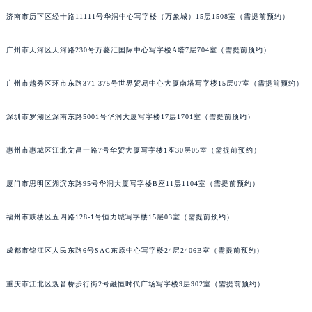
甘肃省兰州市七里河区西津西路16号兰州中心写字楼21层2102室（需提前预约）
济南市历下区经十路11111号华润中心写字楼（万象城）15层1508室（需提前预约）
重庆市解放碑渝中区民权路28号英利国际金融中心写字楼20层01室（需提前预约）
广州市天河区天河路230号万菱汇国际中心写字楼A塔7层704室（需提前预约）
黑龙江省大庆市萨尔图区会战大街百达翡丽售后服务中心（需提前预约）
黑龙江省鹤岗市向阳区红军路百达翡丽售后服务中心（需提前预约）
广州市越秀区环市东路371-375号世界贸易中心大厦南塔写字楼15层07室（需提前预约）
黑龙江省黑河市爱辉区中央街百达翡丽售后服务中心（需提前预约）
黑龙江省鸡西市鸡冠区红军路百达翡丽售后服务中心（需提前预约）
深圳市罗湖区深南东路5001号华润大厦写字楼17层1701室（需提前预约）
黑龙江省佳木斯市向阳区长安路百达翡丽售后服务中心（需提前预约）
黑龙江省牡丹江市东安区太平路百达翡丽售后服务中心（需提前预约）
惠州市惠城区江北文昌一路7号华贸大厦写字楼1座30层05室（需提前预约）
黑龙江省七台河市桃山区大同街百达翡丽售后服务中心（需提前预约）
厦门市思明区湖滨东路95号华润大厦写字楼B座11层1104室（需提前预约）
黑龙江省齐齐哈尔市龙沙区龙华路百达翡丽售后服务中心（需提前预约）
黑龙江省双鸭山市尖山区新兴大街百达翡丽售后服务中心（需提前预约）
福州市鼓楼区五四路128-1号恒力城写字楼15层03室（需提前预约）
黑龙江省绥化市北林区新华街与康庄路交叉口百达翡丽售后服务中心（需提前预约）
黑龙江省伊春市伊美区通河路百达翡丽售后服务中心（需提前预约）
成都市锦江区人民东路6号SAC东原中心写字楼24层2406B室（需提前预约）
吉林省白城市洮北区明仁南街百达翡丽售后服务中心（需提前预约）
重庆市江北区观音桥步行街2号融恒时代广场写字楼9层902室（需提前预约）
吉林省白山市浑江区浑江大街百达翡丽售后服务中心（需提前预约）
吉林省吉林市船营区河南街百达翡丽售后服务中心（需提前预约）