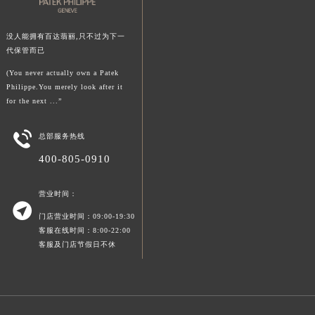
陕西省榆林市榆阳区长兴路百达翡丽售后服务中心（需提前预约）
新疆维吾尔自治区阿克苏市东大街百达翡丽售后服务中心（需提前预约）
没人能拥有百达翡丽,只不过为下一
代保管而已
新疆维吾尔自治区阿拉尔市胜利大道百达翡丽售后服务中心（需提前预约）
新疆维吾尔自治区阿拉山口市友好路百达翡丽售后服务中心（需提前预约）
(You never actually own a Patek
Philippe.You merely look after it
新疆维吾尔自治区阿勒泰市解放路百达翡丽售后服务中心（需提前预约）
for the next ...”
新疆维吾尔自治区阿图什市光明路百达翡丽售后服务中心（需提前预约）
新疆维吾尔自治区白杨市军垦路百达翡丽售后服务中心（需提前预约）

总部服务热线
新疆维吾尔自治区北屯市团结路百达翡丽售后服务中心（需提前预约）
400-805-0910
新疆维吾尔自治区博乐市博乐市北京路百达翡丽售后服务中心（需提前预约）
新疆维吾尔自治区昌吉市延安北路百达翡丽售后服务中心（需提前预约）
营业时间：

新疆维吾尔自治区阜康市博峰路百达翡丽售后服务中心（需提前预约）
门店营业时间：09:00-19:30
新疆维吾尔自治区哈密市伊州区建国北路百达翡丽售后服务中心（需提前预约）
客服在线时间：8:00-22:00
客服及门店节假日不休
新疆维吾尔自治区和田市和田市北京西路百达翡丽售后服务中心（需提前预约）
新疆维吾尔自治区胡杨河市胡杨河市胡杨路百达翡丽售后服务中心（需提前预约）
新疆维吾尔自治区霍尔果斯市亚欧北路百达翡丽售后服务中心（需提前预约）
新疆维吾尔自治区喀什市解放北路百达翡丽售后服务中心（需提前预约）