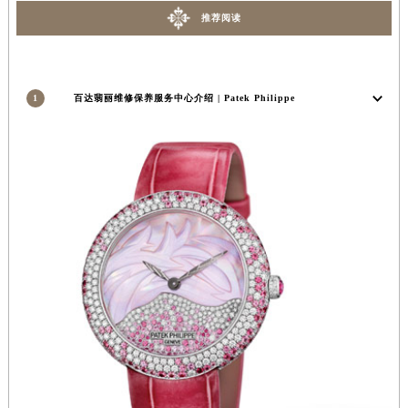
河南省信阳市浉河区东方红大道百达翡丽售后服务中心（需提前预约）
推荐阅读
河南省许昌市魏都区建安大道与八龙路交叉口百达翡丽售后服务中心（需提前预约）
河南省郑州市二七区民主路10号华润大厦29层2905室百达翡丽售后服务中心（需提前预约）
河南省周口市川汇区七一路百达翡丽售后服务中心（需提前预约）
1
百达翡丽维修保养服务中心介绍 | Patek Philippe
河南省驻马店市驿城区乐山大道与置地大道交叉口百达翡丽售后服务中心（需提前预约）
湖北省鄂州市鄂城区文星大道百达翡丽售后服务中心（需提前预约）
湖北省黄冈市黄州区赤壁大道百达翡丽售后服务中心（需提前预约）
湖北省黄石市黄石港区武汉路百达翡丽售后服务中心（需提前预约）
湖北省荆门市东宝中天街步行街百达翡丽售后服务中心（需提前预约）
湖北省荆州市荆州区荆中路百达翡丽售后服务中心（需提前预约）
湖北省十堰市茅箭区人民北路百达翡丽售后服务中心（需提前预约）
湖北省随州市曾都区青年路百达翡丽售后服务中心（需提前预约）
湖北省咸宁市咸安区长安大道百达翡丽售后服务中心（需提前预约）
湖北省襄阳市樊城区长虹路与人民路交叉口百达翡丽售后服务中心（需提前预约）
湖北省孝感市孝南区复兴大道百达翡丽售后服务中心（需提前预约）
湖北省宜昌市西陵区夷陵大道与港窑路百达翡丽售后服务中心（需提前预约）